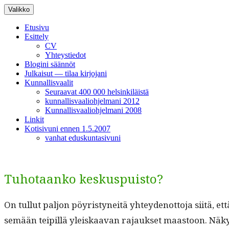
Siirry
Valikko
sisältöön
Etusivu
Esittely
CV
Yhteystiedot
Blogini säännöt
Julkaisut — tilaa kirjojani
Kunnallisvaalit
Seuraavat 400 000 helsinkiläistä
kunnallisvaaliohjelmani 2012
Kunnallisvaaliohjelmani 2008
Linkit
Kotisivuni ennen 1.5.2007
vanhat eduskuntasivuni
Tuhotaanko keskuspuisto?
On tul­lut paljon pöyristyneitä yhtey­de­not­to­ja siitä, 
semään teip­il­lä yleiskaa­van rajauk­set maas­toon. Nä