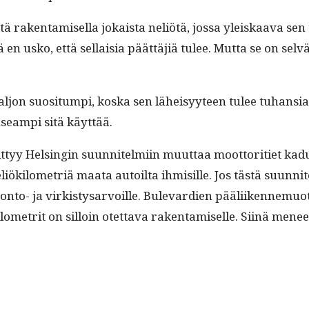
ä rak­en­tamisel­la jokaista neliötä, jos­sa yleiskaa­va sen 
 usko, että sel­l­aisia päät­täjiä tulee. Mut­ta se on selvä, 
aljon suosi­tumpi, kos­ka sen läheisyy­teen tulee tuhan­si
use­ampi sitä käyttää.
t­tyy Helsin­gin suun­nitelmi­in muut­taa moot­tori­ti­et kad
k­ilo­metriä maa­ta autoil­ta ihmisille. Jos tästä suun­nite
uon­to- ja virk­istysar­voille. Bule­var­di­en pääli­iken­nemu
o­metrit on sil­loin otet­ta­va rak­en­tamiselle. Siinä men