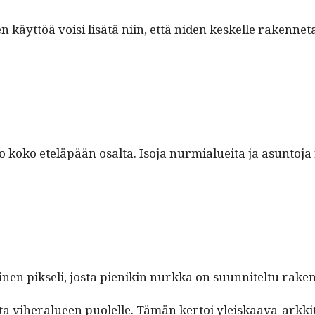
en käyt­töä voisi lisätä niin, että niden keskelle raken­net
­to koko eteläpään osalta. Iso­ja nur­mi­aluei­ta ja asun­t
inen pik­seli, jos­ta pienikin nurk­ka on suun­nitel­tu rak
a viher­alueen puolelle. Tämän ker­toi yleiskaa­va-arkkit