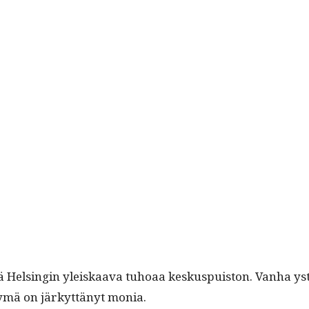
että Helsin­gin yleiskaa­va tuhoaa keskus­puis­ton. Van­ha y
kymä on järkyt­tänyt monia.