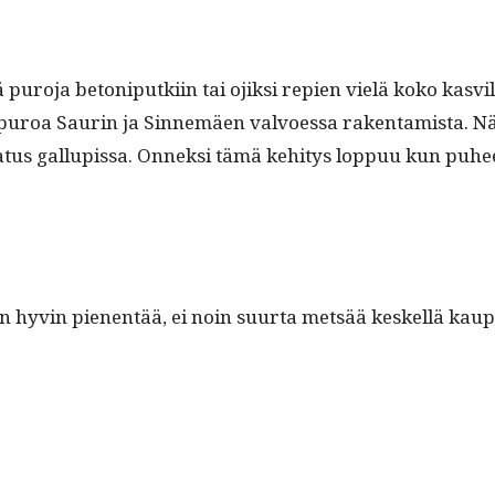
o­ja betoniputki­in tai ojik­si repi­en vielä koko kasvil­li
n­puroa Saurin ja Sin­nemäen valvoes­sa rak­en­tamista. 
na­tus gallupis­sa. Onnek­si tämä kehi­tys lop­puu kun puhe
n hyvin pienen­tää, ei noin suur­ta met­sää keskel­lä kaup