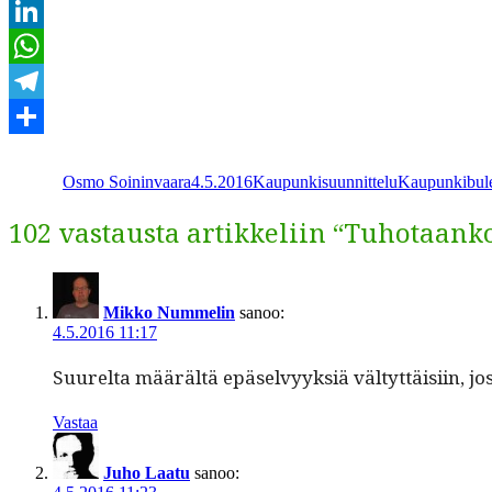
Email
LinkedIn
WhatsApp
Telegram
Kirjoittaja
Julkaistu
Kategoriat
Avainsanat
Share
Osmo Soininvaara
4.5.2016
Kaupunkisuunnittelu
Kaupunkibule
102 vastausta artikkeliin “Tuhotaank
Mikko Nummelin
sanoo:
4.5.2016 11:17
Suurelta määrältä epä­selvyyk­siä väl­tyt­täisi­in, jo
Vastaa
Juho Laatu
sanoo: