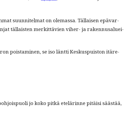
mat suun­nitel­mat on ole­mas­sa. Täl­laisen epä­var­
n­jat täl­lais­ten merkit­tävien viher- ja raken­nusaluei­
pois­t­a­mi­nen, se iso länt­ti Keskus­puis­ton itäre­
pohjois­puoli jo koko pitkä etelärinne pitäisi säästää,