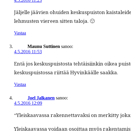
4.5.2016 11:23
Jäl­jelle jäävien ohuiden keskus­puis­ton kaistalei­d
lehmusten viereen sit­ten taloja. 🙂
Vastaa
Maunu Suttinen
sanoo:
4.5.2016 11:53
Entä jos keskus­puis­tos­ta tehtäisi­inkin oikea puis
keskus­puis­tossa riit­tää Hyvinkäälle saakka.
Vastaa
Joel Jalkanen
sanoo:
4.5.2016 12:09
“Yleiskaavas­sa raken­net­tavak­si on merkit­ty joka
Yleiskaavas­sa voidaan osoit­taa myös rak­en­tamist