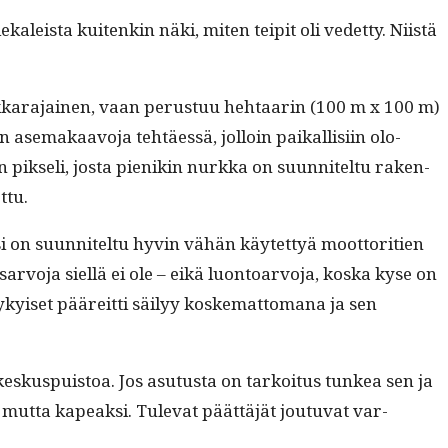
iekaleista kuitenkin näki, miten teip­it oli vedet­ty. Niistä
tarkkara­jainen, vaan perus­tuu hehtaarin (100 m x 100 m)
aan ase­makaavo­ja tehtäessä, jol­loin paikallisi­in olo­
pik­seli, jos­ta pienikin nurk­ka on suun­nitel­tu raken­
ttu.
i on suun­nitel­tu hyvin vähän käytet­tyä moot­tori­tien
­vo­ja siel­lä ei ole – eikä luon­toar­vo­ja, kos­ka kyse on
ykyiset pääre­it­ti säi­lyy koske­mat­tomana ja sen
skus­puis­toa. Jos asu­tus­ta on tarkoi­tus tunkea sen ja
 mut­ta kapeak­si. Tule­vat päät­täjät joutu­vat var­