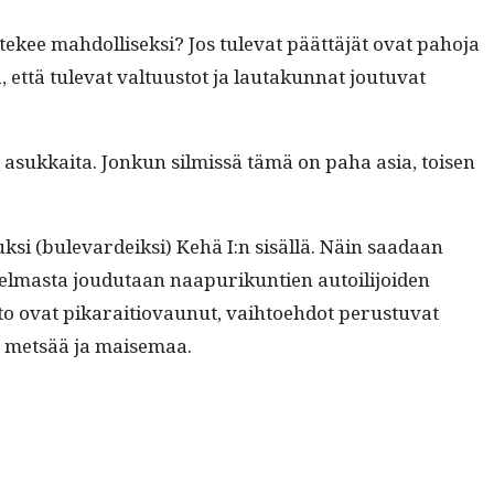
tekee mah­dol­lisek­si? Jos tule­vat päät­täjät ovat paho­ja
että tule­vat val­tu­us­tot ja lau­takun­nat joutu­vat
a asukkai­ta. Jonkun silmis­sä tämä on paha asia, toisen
uk­si (bule­vardeik­si) Kehä I:n sisäl­lä. Näin saadaan
l­mas­ta joudu­taan naa­purikun­tien autoil­i­joiden
o­to ovat pikaraitio­vaunut, vai­h­toe­hdot perus­tu­vat
ee met­sää ja maisemaa.