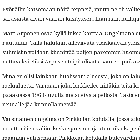
Pyöräilin kat­so­maan näitä teippe­jä, mut­ta ne oli valitet­
sai asi­as­ta aivan väärän käsi­tyk­sen. Ihan näin hul­lu­j
Mat­ti Arpo­nen osaa kyl­lä lukea kart­taa. Ongel­mana o
ruu­tu­i­hin. Täl­lä halu­taan alle­vi­iva­ta yleiskaa­van yle
suhteisi­in voidaan kiin­nit­tää paljon parem­min huomio­t
net­tavak­si. Sik­si Arposen teip­it oli­vat aivan eri paika
Minä en olisi lainkaan huolis­sani alueesta, joka on lähe
melu­aluet­ta. Var­maan joku lenkkeilee niitäkin teitä kor­
pääasi­as­sa 1960-luvul­la met­site­tys­tä pel­losta. Tästä
reunalle jää kun­nol­la metsää.
Varsi­nainen ongel­ma on Pirkkolan kohdal­la, jos­sa aik
moot­tori­tien väli­in, keskus­puis­to rajau­tuu aika kapeak
maankin val­it­se­maan Pirkkolan kohdal­la bule­vardin ja