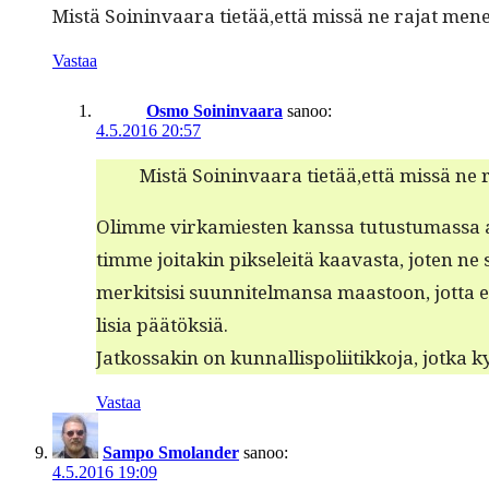
Mis­tä Soin­in­vaara tietää,että mis­sä ne rajat me
Vastaa
Osmo Soininvaara
sanoo:
4.5.2016 20:57
Mis­tä Soin­in­vaara tietää,että mis­sä 
Olimme virkami­esten kanssa tutus­tu­mas­sa alu
timme joitakin pik­se­leitä kaavas­ta, joten ne s
merk­it­sisi suun­nitel­mansa maas­toon, jot­ta e
lisia päätöksiä.
Jatkos­sakin on kun­nal­lispoli­itikko­ja, jot­ka
Vastaa
Sampo Smolander
sanoo:
4.5.2016 19:09