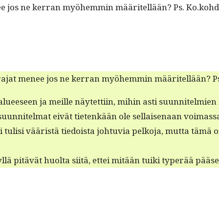
nee jos ne ker­ran myöhem­min määritel­lään? Ps. Ko.kohda
ne rajat menee jos ne ker­ran myöhem­min määritel­lään? Ps
eeseen ja meille näytet­ti­in, mihin asti suun­nitelmien mu
uun­nitel­mat eivät tietenkään ole sel­l­aise­naan voimas­sa.
i tulisi vääristä tiedoista johtu­via pelko­ja, mut­ta tämä o
 kyl­lä pitävät huol­ta siitä, ettei mitään tui­ki type­r­ää 