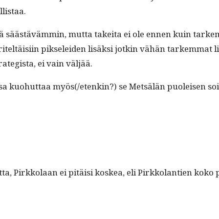
llistaa.
 säästäväm­min, mut­ta takei­ta ei ole ennen kuin tarkem­
ltäisi­in pik­se­lei­den lisäk­si jotkin vähän tarkem­mat li
rate­gista, ei vain väljää.
kuo­hut­taa myös(/etenkin?) se Met­sälän puoleisen soiron 
t­ta, Pirkko­laan ei pitäisi koskea, eli Pirkkolantien koko 