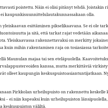
tavasti pois­tet­tu. Näin ei olisi pitänyt tehdä. Jois­takin r
a ei kaupunkisu­un­nit­telu­lau­takun­nas­sakaan olla.
n yleiskaa­van esit­tämi­nen pik­se­likaa­vana. Se ei ole 
is­lu­on­toisu­ut­ta ja sitä, että tarkat rajat vede­tään aikan
a. Yleiskaavas­sa raken­net­tavak­si on merkit­ty jokainen 
s­sa kuin mihin rak­en­tamisen raja on tosi­asi­as­sa tarkoite
l­lä Maunulan majaa tai sen eteläpuolel­la. Kaavoite­tuk­s
valap­pus­tereoiden kanssa, mut­ta merkit­täviä virk­istysar
 eivät olleet kaupun­gin keskus­puis­toasiantun­ti­jatkaan. N
anaan Pirkkolan urheilupuis­to on raken­net­tu keskelle ke
­si – ei niin kapeak­si kuin urheilupuis­ton län­sipuolel­la,
 keskus­puis­ton väliltä.