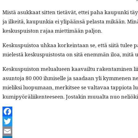
Mis­tä asukkaat sit­ten tietävät, ettei paha kaupun­ki täyt
ja ilkeitä, kaupunkia ei ylipään­sä pelas­ta mikään. Minä en
keskus­puis­ton rajaa miet­timään paljon.
Keskus­puis­toa uhkaa korkein­taan se, että siitä tulee p
mielestä keskus­puis­tos­ta on sitä enem­män iloa, mitä 
Keskus­puis­ton melu­alueen kaavail­tu rak­en­t­a­mi­nen lii
asun­to­ja 80 000 ihmiselle ja saadaan yli kymme­nen neliö
mielik­si luop­umaan, merk­it­see se val­tavaa tap­pi­o­ta l
kumipyöräli­iken­teeseen. Jostakin muual­ta nuo neliök­il
Facebook
Twitter