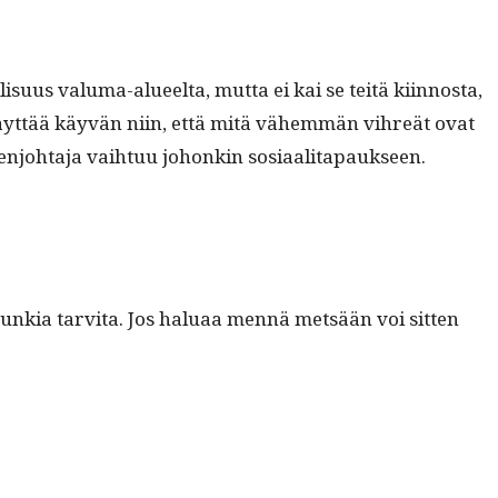
su­us val­uma-alueelta, mut­ta ei kai se teitä kiin­nos­ta,
Näyt­tää käyvän niin, että mitä vähem­män vihreät ovat
en­jo­hta­ja vai­h­tuu johonkin sosiaalitapaukseen.
unkia tarvi­ta. Jos halu­aa men­nä met­sään voi sit­ten