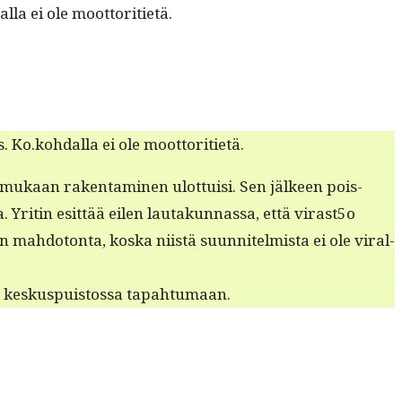
lla ei ole moottoritietä.
. Ko.kohdalla ei ole moottoritietä.
kaan rak­en­t­a­mi­nen ulot­tuisi. Sen jäl­keen pois­
 Yritin esit­tää eilen lau­takun­nas­sa, että virast5o
n mah­do­ton­ta, kos­ka niistä suun­nitelmista ei ole viral­
pääse keskus­puis­tossa tapahtumaan.