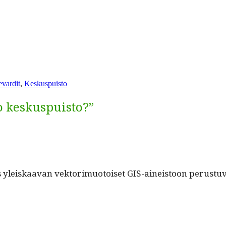
vardit
,
Keskuspuisto
o keskuspuisto?”
s yleiskaa­van vek­torimuo­toiset GIS-aineis­toon perus­tu­va