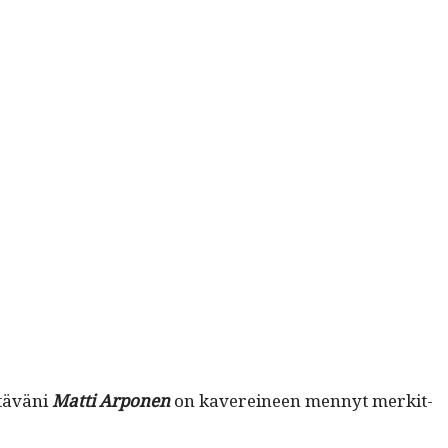
stäväni
Mat­ti Arpo­nen
on kavere­i­neen men­nyt merk­it­