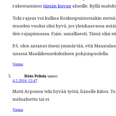
rak­en­tamisen
tämän kuvan
alueille. Kyl­lä mahdo
Toki rajaus voi kulkea Keskus­puis­tossakin met­sää
muu­den vuok­si olisi hyvä, jos yleiskaavas­sa määrite
den rajap­in­nas­sa. Esim. sanal­lis­es­ti. Tämä olisi st
P.S. olen antanut itseni ymmärtää, että Maunulas­sa 
unas­sa Maali­iken­nek­skuk­sen pohjoispuolella.
Vastaa
Risto Peltola
sanoo:
4.5.2016 12:47
Mat­ti Arpo­nen teki hyvää työtä, hänelle kiitos. To
melu­aluet­ta tai ei.
Vastaa