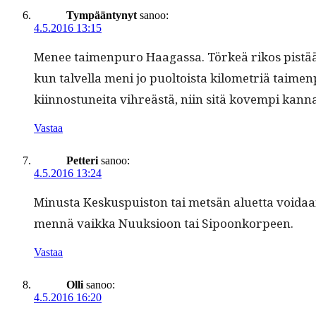
Tympääntynyt
sanoo:
4.5.2016 13:15
Menee taimen­puro Haa­gas­sa. Törkeä rikos pistää pur
kun talvel­la meni jo puoltoista kilo­metriä taime
kiin­nos­tunei­ta vihreästä, niin sitä kovem­pi kan­
Vastaa
Petteri
sanoo:
4.5.2016 13:24
Minus­ta Keskus­puis­ton tai met­sän aluet­ta voidaa
men­nä vaik­ka Nuuk­sioon tai Sipoonkorpeen.
Vastaa
Olli
sanoo:
4.5.2016 16:20