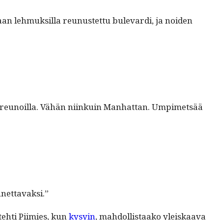
aan lehmuk­sil­la reunustet­tu bule­var­di, ja noiden
o­ja reunoil­la. Vähän niinkuin Man­hat­tan. Umpimet­sää
ennettavaksi.”
e­hti Piimies, kun
kysyin
, mah­dol­lis­taako yleiskaa­va