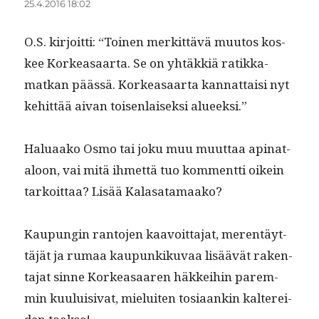
25.4.2016 18:02
O.S. kir­joit­ti: “Toinen merkit­tävä muu­tos kos­
kee Korkeasaar­ta. Se on yhtäkkiä ratikka­
matkan päässä. Korkeasaar­ta kan­nat­taisi nyt
kehit­tää aivan toisen­laisek­si alueeksi.”
Halu­aako Osmo tai joku muu muut­taa apina­t­
aloon, vai mitä ihmettä tuo kom­ment­ti oikein
tarkoit­taa? Lisää Kalasatamaako?
Kaupun­gin ranto­jen kaavoit­ta­jat, mer­en­täyt­
täjät ja rumaa kaupunkiku­vaa lisäävät rak­en­
ta­jat sinne Korkeasaaren häkkei­hin parem­
min kuu­luisi­vat, mieluiten tosi­aankin kalterei­