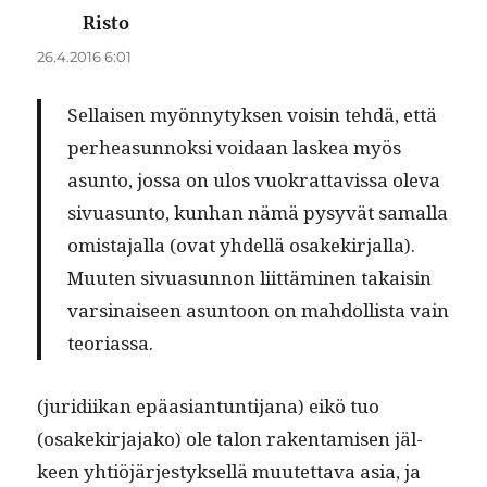
Risto
sanoo:
26.4.2016 6:01
Sel­l­aisen myön­ny­tyk­sen voisin tehdä, että
per­hea­sun­nok­si voidaan laskea myös
asun­to, jos­sa on ulos vuokrat­tavis­sa ole­va
sivua­sun­to, kun­han nämä pysyvät samal­la
omis­ta­jal­la (ovat yhdel­lä osakekir­jal­la).
Muuten sivua­sun­non liit­tämi­nen takaisin
varsi­naiseen asun­toon on mah­dol­lista vain
teoriassa.
(juridi­ikan epäasiantun­ti­jana) eikö tuo
(osakekir­ja­jako) ole talon rak­en­tamisen jäl­
keen yhtiöjärjestyk­sel­lä muutet­ta­va asia, ja