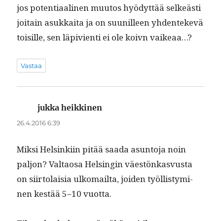
jos poten­ti­aa­li­nen muu­tos hyödyt­tää selkeästi
joitain asukkai­ta ja on suu­nilleen yhden­tekevä
toisille, sen läpivi­en­ti ei ole koivn vaikeaa…?
Vastaa
jukka heikkinen
sanoo:
26.4.2016 6:39
Mik­si Helsinki­in pitää saa­da asun­to­ja noin
paljon? Val­taosa Helsin­gin väestönkasvus­ta
on siir­to­laisia ulko­mail­ta, joiden työl­listymi­
nen kestää 5–10 vuotta.