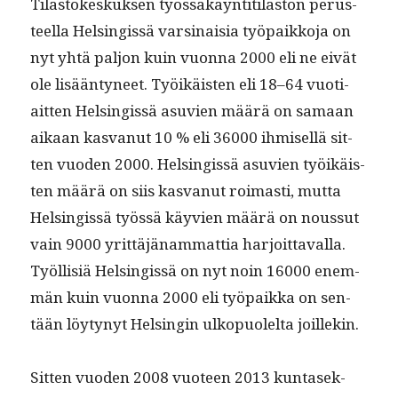
Tilas­tokeskuk­sen työssäkäyn­ti­ti­las­ton perus­
teel­la Helsingis­sä varsi­naisia työ­paikko­ja on
nyt yhtä paljon kuin vuon­na 2000 eli ne eivät
ole lisään­tyneet. Työikäis­ten eli 18–64 vuo­ti­
ait­ten Helsingis­sä asu­vien määrä on samaan
aikaan kas­vanut 10 % eli 36000 ihmisel­lä sit­
ten vuo­den 2000. Helsingis­sä asu­vien työikäis­
ten määrä on siis kas­vanut roimasti, mut­ta
Helsingis­sä työssä käyvien määrä on nous­sut
vain 9000 yrit­täjä­nam­mat­tia har­joit­taval­la.
Työl­lisiä Helsingis­sä on nyt noin 16000 enem­
män kuin vuon­na 2000 eli työ­paik­ka on sen­
tään löy­tynyt Helsin­gin ulkop­uolelta joillekin.
Sit­ten vuo­den 2008 vuo­teen 2013 kun­tasek­