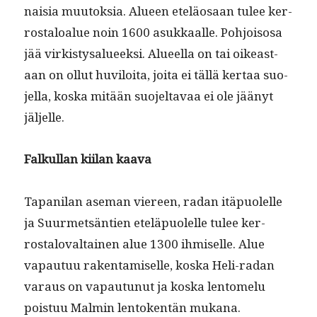
naisia muu­tok­sia. Alueen eteläosaan tulee ker­
rostaloalue noin 1600 asukkaalle. Pohjoisosa
jää virk­istysalueek­si. Alueel­la on tai oikeas­t­
aan on ollut huviloi­ta, joi­ta ei täl­lä ker­taa suo­
jel­la, kos­ka mitään suo­jeltavaa ei ole jäänyt
jäljelle.
Falkul­lan kiilan kaava
Tapani­lan ase­man viereen, radan itäpuolelle
ja Suurmet­sän­tien eteläpuolelle tulee ker­
rostalo­val­tainen alue 1300 ihmiselle. Alue
vapau­tuu rak­en­tamiselle, kos­ka Heli-radan
varaus on vapau­tunut ja kos­ka lentomelu
pois­tuu Malmin lento­ken­tän mukana.