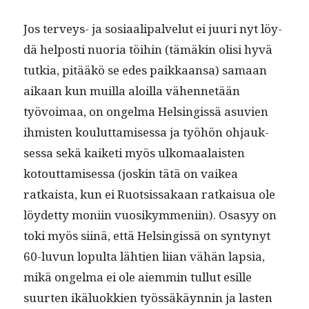
Jos ter­veys- ja sosi­aali­palve­lut ei juuri nyt löy­
dä hel­posti nuo­ria töi­hin (tämäkin olisi hyvä
tutkia, pitääkö se edes paikkaansa) samaan
aikaan kun muil­la aloil­la vähen­netään
työvoimaa, on ongel­ma Helsingis­sä asu­vien
ihmis­ten koulut­tamises­sa ja työhön ohjauk­
ses­sa sekä kaiketi myös ulko­maalais­ten
kotout­tamises­sa (joskin tätä on vaikea
ratkaista, kun ei Ruot­sis­sakaan ratkaisua ole
löy­det­ty moni­in vuosikym­meni­in). Osasyy on
toki myös siinä, että Helsingis­sä on syn­tynyt
60-luvun lop­ul­ta läh­tien liian vähän lap­sia,
mikä ongel­ma ei ole aiem­min tul­lut esille
suurten ikälu­okkien työssäkäyn­nin ja las­ten