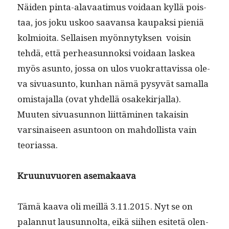
Näi­den pin­ta-alavaa­timus voidaan kyl­lä pois­
taa, jos joku uskoo saa­vansa kau­pak­si pieniä
kolmioi­ta. Sel­l­aisen myön­ny­tyk­sen voisin
tehdä, että per­hea­sun­nok­si voidaan laskea
myös asun­to, jos­sa on ulos vuokrat­tavis­sa ole­
va sivua­sun­to, kun­han nämä pysyvät samal­la
omis­ta­jal­la (ovat yhdel­lä osakekir­jal­la).
Muuten sivua­sun­non liit­tämi­nen takaisin
varsi­naiseen asun­toon on mah­dol­lista vain
teoriassa.
Kru­unuvuoren asemakaava
Tämä kaa­va oli meil­lä 3.11.2015. Nyt se on
palan­nut lausun­nol­ta, eikä siihen esitetä olen­