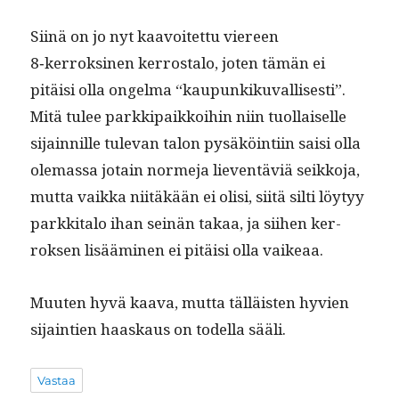
Siinä on jo nyt kaavoitet­tu viereen
8‑kerroksinen ker­rosta­lo, joten tämän ei
pitäisi olla ongel­ma “kaupunkiku­val­lis­es­ti”.
Mitä tulee parkkipaikkoi­hin niin tuol­laiselle
sijain­nille tule­van talon pysäköin­ti­in saisi olla
ole­mas­sa jotain norme­ja lieven­täviä seikko­ja,
mut­ta vaik­ka niitäkään ei olisi, siitä silti löy­tyy
parkki­ta­lo ihan seinän takaa, ja siihen ker­
roksen lisäämi­nen ei pitäisi olla vaikeaa.
Muuten hyvä kaa­va, mut­ta täl­läis­ten hyvien
sijain­tien haaskaus on todel­la sääli.
Vastaa