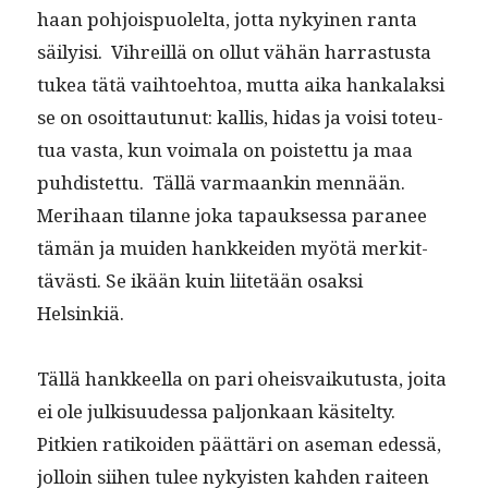
haan pohjois­puolelta, jot­ta nykyi­nen ranta
säi­ly­isi. Vihreil­lä on ollut vähän har­ras­tus­ta
tukea tätä vai­h­toe­htoa, mut­ta aika han­kalak­si
se on osoit­tau­tunut: kallis, hidas ja voisi toteu­
tua vas­ta, kun voimala on pois­tet­tu ja maa
puhdis­tet­tu. Täl­lä var­maankin men­nään.
Mer­i­haan tilanne joka tapauk­ses­sa para­nee
tämän ja muiden han­kkei­den myötä merkit­
tävästi. Se ikään kuin liitetään osak­si
Helsinkiä.
Täl­lä han­kkeel­la on pari oheis­vaiku­tus­ta, joi­ta
ei ole julk­isu­udessa paljonkaan käsitel­ty.
Pitkien ratikoiden päät­täri on ase­man edessä,
jol­loin siihen tulee nyky­is­ten kah­den raiteen