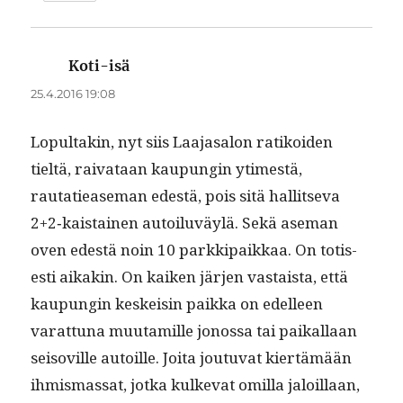
Koti-isä
sanoo:
25.4.2016 19:08
Lop­ul­takin, nyt siis Laa­jasa­lon ratikoiden
tieltä, rai­vataan kaupun­gin ytimestä,
rautatiease­man edestä, pois sitä hal­lit­se­va
2+2‑kaistainen autoilu­väylä. Sekä ase­man
oven edestä noin 10 parkkipaikkaa. On totis­
es­ti aikakin. On kaiken jär­jen vas­taista, että
kaupun­gin keskeisin paik­ka on edelleen
varat­tuna muu­tamille jonos­sa tai paikallaan
seiso­ville autoille. Joi­ta joutu­vat kiertämään
ihmis­mas­sat, jot­ka kulke­vat omil­la jaloil­laan,