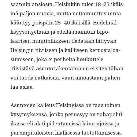
saan­nin ansios­ta. Helsinki­in tulee 18–25 ikäis­
inä paljon nuo­ria, mut­ta net­to­muut­to­su­un­ta
kään­tyy pois­päin 25–40 ikäisil­lä. Hedelmäl­
lisyysongel­man ja edel­lä maini­tun bipo­
laarisen muut­toli­ik­keen tiede­tään liit­tyvän
Helsin­gin tiivi­iseen ja kalli­iseen ker­rostaloa­
sumiseen, joka ei per­heitä houkut­tele.
Tiivistävä asun­torak­en­t­a­mi­nen ei siten tähän
voi tuo­da ratkaisua, vaan ain­oas­taan pahen­
taa asiaa.
Asun­to­jen kalleus Helsingis­sä on taas toinen
kysymyk­sen­sä, jon­ka perussyy on rahapoli­ti­
ikas­sa eli alati piden­tyneis­sä laina-ajois­sa ja
parem­pit­u­lois­t­en liial­lises­sa luo­tot­tamises­sa.