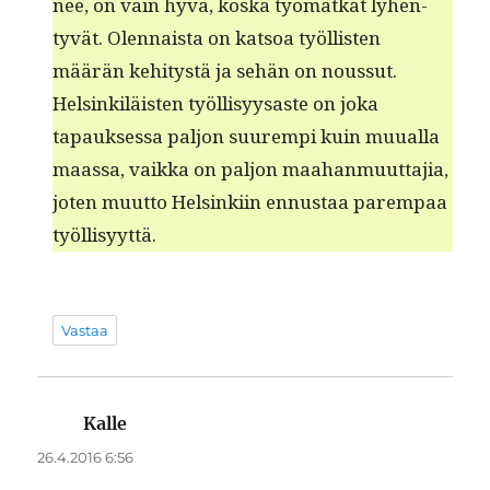
nee, on vain hyvä, kos­ka työ­matkat lyhen­
tyvät. Olen­naista on kat­soa työl­lis­ten
määrän kehi­tys­tä ja sehän on nous­sut.
Helsinkiläis­ten työl­lisyysaste on joka
tapauk­ses­sa paljon suurem­pi kuin muual­la
maas­sa, vaik­ka on paljon maa­han­muut­ta­jia,
joten muut­to Helsinki­in ennus­taa parem­paa
työllisyyttä.
Vastaa
Kalle
sanoo:
26.4.2016 6:56