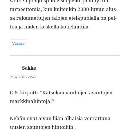
sän­tien pohjois­puoleiset pel­lot ja niityt on
tarpeet­to­mia, kun kuitenkin 2000-luvun alus­
sa raken­net­tu­jen talo­jen eteläpuolel­la on pel­
toa ja niiden keskel­lä kotieläintila.
Vastaa
Sakke
sanoo:
25.4.2016 21:41
O.S. kir­joit­ti: “Kat­sokaa van­ho­jen asun­to­jen
markkinahintoja!”
Nehän ovat aivan liian alhaisia ver­rat­tuna
uusien asun­to­jen hintoihin..