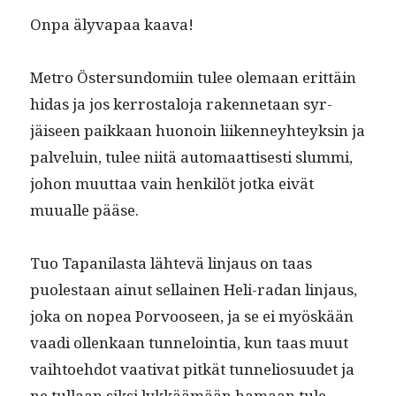
Onpa äly­va­paa kaava!
Metro Öster­sun­domi­in tulee ole­maan erit­täin
hidas ja jos ker­rostalo­ja raken­netaan syr­
jäiseen paikkaan huonoin liiken­ney­hteyksin ja
palveluin, tulee niitä automaat­tis­es­ti slum­mi,
johon muut­taa vain henkilöt jot­ka eivät
muualle pääse.
Tuo Tapani­las­ta lähtevä lin­jaus on taas
puolestaan ain­ut sel­l­ainen Heli-radan lin­jaus,
joka on nopea Por­vooseen, ja se ei myöskään
vaa­di ollenkaan tun­neloin­tia, kun taas muut
vai­h­toe­hdot vaa­ti­vat pitkät tun­nelio­su­udet ja
ne tul­laan sik­si lykkäämään hamaan tule­