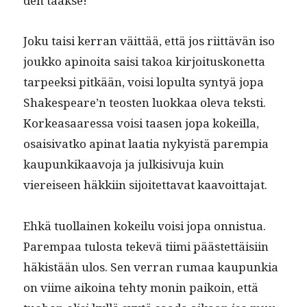
den taakse!
Joku taisi ker­ran väit­tää, että jos riit­tävän iso
joukko apinoi­ta saisi takoa kir­joi­tuskonet­ta
tarpeek­si pitkään, voisi lop­ul­ta syn­tyä jopa
Shake­speare’n teosten luokkaa ole­va tek­sti.
Korkeasaa­res­sa voisi taasen jopa kokeil­la,
osaisi­vatko apinat laa­tia nyky­istä parem­pia
kaupunkikaavo­ja ja julk­i­sivu­ja kuin
viereiseen häkki­in sijoitet­ta­vat kaavoittajat.
Ehkä tuol­lainen kokeilu voisi jopa onnis­tua.
Parem­paa tulosta tekevä tii­mi päästet­täisi­in
häk­istään ulos. Sen ver­ran rumaa kaupunkia
on viime aikoina tehty monin paikoin, että