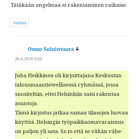
Tätäkään ongel­maa ei rak­en­t­a­mi­nen ratkaise.
Vastaa
Osmo Soininvaara
sanoo:
26.4.2016 9:53
Juha Heikki­nen oli kir­joit­ta­jana Keskus­tan
talous­maanti­eteel­lisessä ryh­mässä, jos­sa
suositelti­in, ettei Helsinki­in saisi rak­en­taa
asuntoja.
Tämä kir­joi­tus jatkaa samaa tila­so­jen luo­vaa
käyt­töä. Helsin­gin työ­paikkao­mavaraisu­us
on paljon yli sata. Se,m että se vähän vähe­