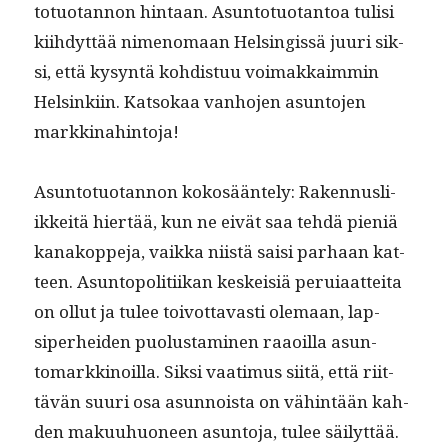
to­tuotan­non hin­taan. Asun­to­tuotan­toa tulisi
kiihdyt­tää nimeno­maan Helsingis­sä juuri sik­
si, että kysyn­tä kohdis­tuu voimakkaim­min
Helsinki­in. Kat­sokaa van­ho­jen asun­to­jen
markkinahintoja!
Asun­to­tuotan­non kokosään­te­ly: Raken­nus­li­
ikkeitä hiertää, kun ne eivät saa tehdä pieniä
kanakoppe­ja, vaik­ka niistä saisi parhaan kat­
teen. Asun­topoli­ti­ikan keskeisiä peruiaat­tei­ta
on ollut ja tulee toiv­ot­tavasti ole­maan, lap­
siper­hei­den puo­lus­t­a­mi­nen raaoil­la asun­
tomarkki­noil­la. Sik­si vaa­timus siitä, että riit­
tävän suuri osa asun­noista on vähin­tään kah­
den maku­uhuoneen asun­to­ja, tulee säi­lyt­tää.