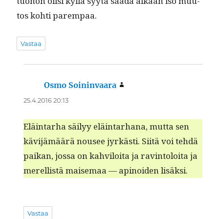
tuo­hon olisi kyl­lä syytä saa­da aikaan iso muu­
tos kohti parempaa.
Vastaa
Osmo Soininvaara
sanoo:
25.4.2016 20:13
Eläin­tarha säi­lyy eläin­tarhana, mut­ta sen
kävi­jämäärä nousee jyrkästi. Siitä voi tehdä
paikan, jos­sa on kahviloi­ta ja rav­in­toloi­ta ja
merel­listä maise­maa — apinoiden lisäksi.
Vastaa