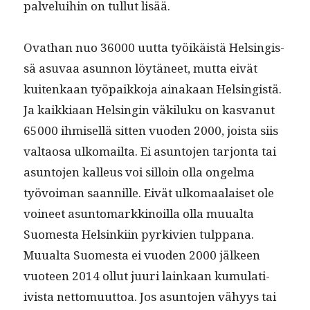
palvelui­hin on tul­lut lisää.
Ovathan nuo 36000 uut­ta työikäistä Helsingis­
sä asu­vaa asun­non löytäneet, mut­ta eivät
kuitenkaan työ­paikko­ja ainakaan Helsingistä.
Ja kaikki­aan Helsin­gin väk­iluku on kas­vanut
65000 ihmisel­lä sit­ten vuo­den 2000, joista siis
val­taosa ulko­mail­ta. Ei asun­to­jen tar­jon­ta tai
asun­to­jen kalleus voi sil­loin olla ongel­ma
työvoiman saan­nille. Eivät ulko­maalaiset ole
voineet asun­tomarkki­noil­la olla muual­ta
Suomes­ta Helsinki­in pyrkivien tulp­pana.
Muual­ta Suomes­ta ei vuo­den 2000 jäl­keen
vuo­teen 2014 ollut juuri lainkaan kumu­lati­
ivista net­to­muut­toa. Jos asun­to­jen vähyys tai