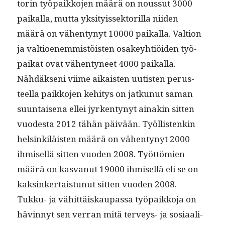
torin työ­paikko­jen määrä on nous­sut 3000
paikalla, mut­ta yksi­tyis­sek­to­ril­la niiden
määrä on vähen­tynyt 10000 paikalla. Val­tion
ja val­tioen­em­mistöis­ten osakey­htiöi­den työ­
paikat ovat vähen­tyneet 4000 paikalla.
Nähdäk­seni viime aikaisten uutis­ten perus­
teel­la paikko­jen kehi­tys on jatkunut saman
suun­taise­na ellei jyrken­tynyt ainakin sit­ten
vuodes­ta 2012 tähän päivään. Työl­lis­tenkin
helsinkiläis­ten määrä on vähen­tynyt 2000
ihmisel­lä sit­ten vuo­den 2008. Työt­tömien
määrä on kas­vanut 19000 ihmisel­lä eli se on
kaksinker­tais­tunut sit­ten vuo­den 2008.
Tukku- ja vähit­täiskau­pas­sa työ­paikko­ja on
hävin­nyt sen ver­ran mitä ter­veys- ja sosi­aali­