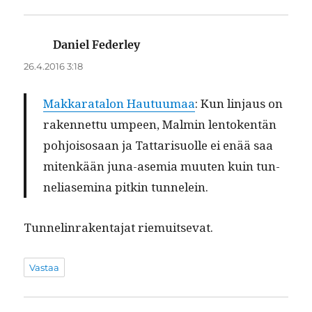
Daniel Federley
sanoo:
26.4.2016 3:18
Makkarat­alon Hau­tu­umaa
: Kun lin­jaus on
raken­net­tu umpeen, Malmin lento­ken­tän
pohjoisosaan ja Tat­tarisuolle ei enää saa
mitenkään juna-asemia muuten kuin tun­
neliasem­i­na pitkin tunnelein.
Tun­nelin­rak­en­ta­jat riemuitsevat.
Vastaa