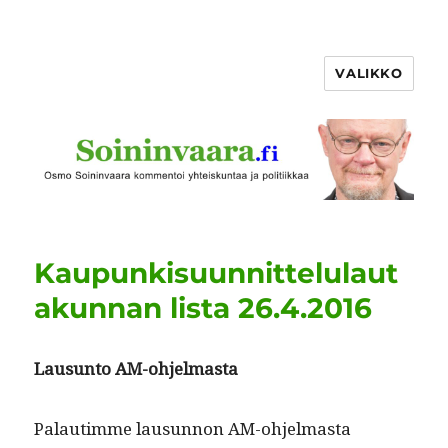
VALIKKO
Kaupunkisuunnittelulaut
akunnan lista 26.4.2016
Lausun­to AM-ohjelmasta
Palau­timme lausun­non AM-ohjel­mas­ta