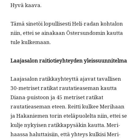
Hyvä kaava.
Tämä sinetöi lop­ullis­es­ti Heli-radan kohtalon
niin, ettei se ainakaan Öster­sun­domin kaut­ta
tule kulkemaan.
Laa­jasa­lon raiti­otiey­htey­den yleissuunnitelma
Laa­jasa­lon ratikkay­hteyt­tä aja­vat taval­lisen
30-metriset ratikat rautatiease­man kaut­ta
Diana-puis­toon ja 45 metriset ratikat
rautatiease­man eteen. Reit­ti kul­kee Mer­i­haan
ja Hakaniemen torin eteläpuolelta niin, ettei se
kul­je nykyisen ratikkapysäkin kaut­ta. Mer­i­
haas­sa halut­taisi­in, että yhteys kulk­isi Mer­i­