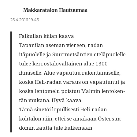
Makkaratalon Hautuumaa
sanoo:
25.4.2016 19:45
Falkul­lan kiilan kaava
Tapani­lan ase­man viereen, radan
itäpuolelle ja Suurmet­sän­tien eteläpuolelle
tulee ker­rostalo­val­tainen alue 1300
ihmiselle. Alue vapau­tuu rak­en­tamiselle,
kos­ka Heli-radan varaus on vapau­tunut ja
kos­ka lentomelu pois­tuu Malmin lento­ken­
tän mukana. Hyvä kaava.
Tämä sinetöi lop­ullis­es­ti Heli-radan
kohtalon niin, ettei se ainakaan Öster­sun­
domin kaut­ta tule kulkemaan.