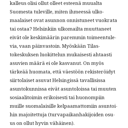
kalleus olisi ollut olleet esteenä muual­ta
Suomes­ta tuleville, miten ihmeessä ulko­
maalaiset ovat asun­non onnis­tuneet vuokra­ta
tai ostaa? Helsinki­in ulko­mail­ta muut­ta­neet
eivät ole keskimäärin parem­min toimeen­tule­
via, vaan päin­vas­toin. Myöskään Tilas­
tokeskuk­sen luokit­telun mukaises­ti ahtaasti
asu­vien määrä ei ole kas­vanut. On myös
tärkeää huo­ma­ta, että väestöön rek­isteröidyt
siir­to­laiset asu­vat Helsingis­sä taval­li­sis­sa
asun­tokun­nis­sa eivät asun­tolois­sa tai muuten
sosi­aal­i­toimin erikois­es­ti tai huonom­pi­in
muille suo­ma­laisille kel­paa­mat­tomi­in asun­toi­
hin majoitet­tu­ja (tur­va­paikan­hak­i­joiden osu­
us on ollut hyvin vähäinen).