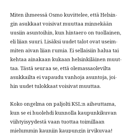
Miten ihmeessä Osmo kuvit­telee, että Helsin­
gin asukkaat voisi­vat muut­taa min­nekään
uusi­in asun­toi­hin, kun hin­taero on tuol­lainen,
eli liian suuri. Lisäk­si uudet talot ovat useim­
miten aivan liian rumia. Ei sel­l­aisi­in halua tai
kehtaa ainakaan kukaan helsinkiläi­nen muut­
taa. Tästä seu­raa se, että ole­mas­saolevil­ta
asukkail­ta ei vapaudu van­ho­ja asun­to­ja, joi­
hin uudet tulokkaat voisi­vat muuttaa.
Koko ongel­ma on paljolti KSL:n aiheut­ta­ma,
kun se ei huole­h­di kun­nol­la kaupunkiku­van
viihty­isyy­destä vaan tuot­taa toimil­laan
mielum­min kau­ni­in kaupun­gin irvikuvaa!