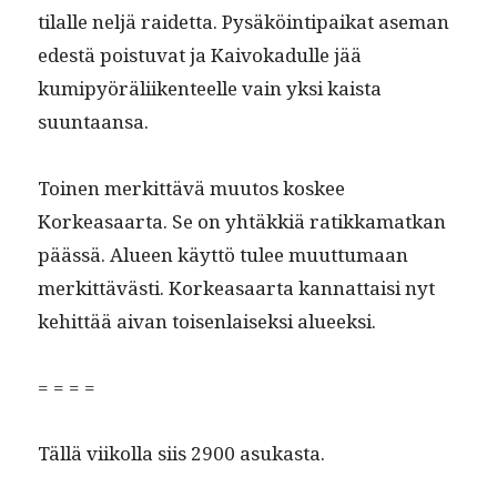
tilalle neljä raidet­ta. Pysäköin­tipaikat ase­man
edestä pois­tu­vat ja Kai­vokadulle jää
kumipyöräli­iken­teelle vain yksi kaista
suuntaansa.
Toinen merkit­tävä muu­tos kos­kee
Korkeasaar­ta. Se on yhtäkkiä ratikka­matkan
päässä. Alueen käyt­tö tulee muut­tumaan
merkit­tävästi. Korkeasaar­ta kan­nat­taisi nyt
kehit­tää aivan toisen­laisek­si alueeksi.
= = = =
Täl­lä viikol­la siis 2900 asukasta.