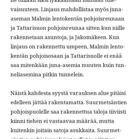
vaisu­u­teen. Lin­jaus mah­dol­lis­taa myös juna-
ase­man Malmin lento­ken­tän pohjois­re­unaan
ja Tat­tarisuon pohjois­re­unaa sit­ten kun niille
raken­netaan asun­to­ja, ja Jakomä­keen. Kun
lin­jaus on raken­net­tu umpeen, Malmin lento­
ken­tän pohjoisosaan ja Tat­tarisuolle ei enää
saa mitenkään juna-asemia muuten kuin tun­
neliasem­i­na pitkin tunnelein.
Näistä kahdes­ta syys­tä varauk­sen alue pitäisi
edelleen jät­tää rak­en­ta­mat­ta. Suurmet­sän­tien
pohjois­puolelle saa raken­net­tua talo­ja tiivi­isti
kiin­ni tiehen ei vas­taavaa määrää, mut­ta
kuitenkin joitain sato­ja asukkai­ta. Suurmet­