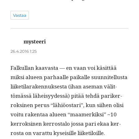
Vastaa
mysteeri
sanoo:
26.4.2016 1:25
Falkul­lan kaavas­ta — en vaan voi käsit­tää
mik­si alueen parhaalle paikalle suun­nitel­lus­ta
liiketi­la­raken­nuk­ses­ta (ihan ase­man välit­
tömässä läheisyy­dessä) pitää tehdä parik­er­
roksi­nen perus “lähiöostari”, kun siihen olisi
voitu rak­en­taa alueen “maamerkik­si” ~10
ker­roksi­nen ker­rosta­lo jos­sa pari ekaa ker­
rosta on varat­tu kyseisille liiketiloille.