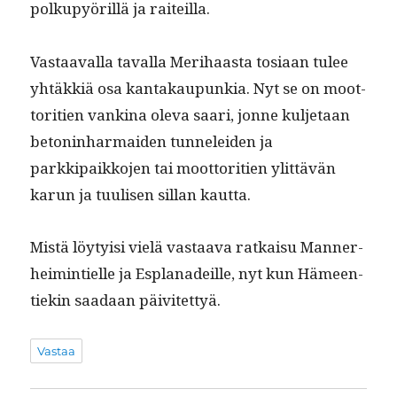
polkupyöril­lä ja raiteilla.
Vas­taaval­la taval­la Mer­i­haas­ta tosi­aan tulee
yhtäkkiä osa kan­takaupunkia. Nyt se on moot­
tori­tien vank­i­na ole­va saari, jonne kul­je­taan
beton­in­har­maid­en tun­nelei­den ja
parkkipaikko­jen tai moot­tori­tien ylit­tävän
karun ja tuulisen sil­lan kautta.
Mis­tä löy­ty­isi vielä vas­taa­va ratkaisu Man­ner­
heim­intielle ja Esplanadeille, nyt kun Hämeen­
tiekin saadaan päivitettyä.
Vastaa