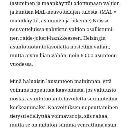
(asum­i­nen ja maankäyt­tö) odot­ta­maan val­tion
ja kun­tien MAL-neu­vot­telu­jen tulosta. (MAL =
maankäyt­tö, asum­i­nen ja liikenne) Nois­sa
neu­vot­teluis­sa vahvis­tui val­tion osal­lis­tu­mi­
nen raide-jok­eri-han­kkeeseen. Helsin­gin
asun­to­tuotan­to­tavoitet­ta nos­tet­ti­in vähän,
mut­ta aivan liian vähän, noin 6 000 asun­toon
vuodessa.
Minä halu­aisin lausun­toon main­in­nan, että
voimme nopeut­taa kaavoitus­ta, jos val­tu­us­to
nos­taa asun­to­tuotan­to­tavoitet­ta suun­nitel­tua
korkeam­mak­si. Kaavoituk­sen nopeut­ta­mi­nen
tietysti edel­lyt­tää voimavaro­ja, siis rahaa,
mut­ta se on mitätön sum­ma ver­rat­tuna asun­