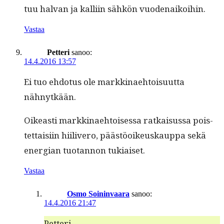
tuu hal­van ja kalli­in sähkön vuodenaikoihin.
Vastaa
Petteri
sanoo:
14.4.2016 13:57
Ei tuo ehdo­tus ole markki­nae­htoisu­ut­ta
nähnytkään.
Oikeasti markki­nae­htoises­sa ratkais­us­sa pois­
tet­taisi­in hiiliv­ero, päästöoikeuskaup­pa sekä
ener­gian tuotan­non tukiaiset.
Vastaa
Osmo Soininvaara
sanoo:
14.4.2016 21:47
Pet­teri,