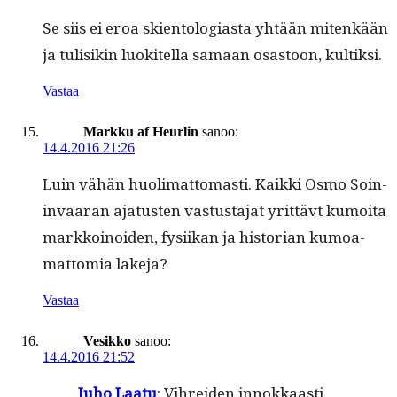
Se siis ei eroa skien­tolo­gias­ta yhtään mitenkään
ja tulisikin luokitel­la samaan osas­toon, kultiksi.
Vastaa
Markku af Heurlin
sanoo:
14.4.2016 21:26
Luin vähän huoli­mat­tomasti. Kaik­ki Osmo Soin­
in­vaaran aja­tusten vas­tus­ta­jat yrit­tävt kumoi­ta
markkoinoiden, fysi­ikan ja his­to­ri­an kumoa­
mat­to­mia lakeja?
Vastaa
Vesikko
sanoo:
14.4.2016 21:52
Juho Laatu
: Vihrei­den innokkaasti