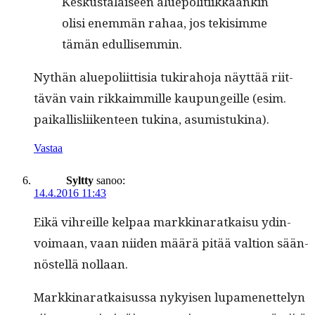
Keskusta­laiseen alue­poli­ti­ikkaankin
olisi enem­män rahaa, jos tek­isimme
tämän edullisemmin.
Nythän alue­poli­it­tisia tuki­ra­ho­ja näyt­tää riit­
tävän vain rikkaim­mille kaupungeille (esim.
paikallis­li­iken­teen tuk­i­na, asumistukina).
Vastaa
Syltty
sanoo:
14.4.2016 11:43
Eikä vihreille kel­paa markki­naratkaisu ydin­
voimaan, vaan niiden määrä pitää val­tion sään­
nöstel­lä nollaan.
Markki­naratkais­us­sa nykyisen lupamenet­te­lyn