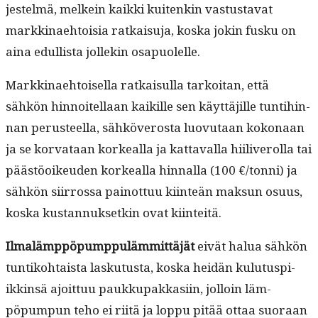
jestelmä, melkein kaik­ki kuitenkin vas­tus­ta­vat
markki­nae­htoisia ratkaisu­ja, kos­ka jokin fusku on
aina edullista jollekin osapuolelle.
Markki­nae­htoisel­la ratkaisul­la tarkoi­tan, että
sähkön hin­noitel­laan kaikille sen käyt­täjille tun­ti­hin­
nan perus­teel­la, sähköveros­ta luovu­taan kokon­aan
ja se kor­vataan korkeal­la ja kat­taval­la hiiliv­erol­la tai
päästöoikeu­den korkeal­la hin­nal­la (100 €/tonni) ja
sähkön siir­rossa pain­ot­tuu kiin­teän mak­sun osu­us,
kos­ka kus­tan­nuk­setkin ovat kiinteitä.
Ilmalämp­pöpump­puläm­mit­täjät
eivät halua sähkön
tun­tiko­htaista lasku­tus­ta, kos­ka hei­dän kulu­tus­pi­
ikkin­sä ajoit­tuu paukku­pakkasi­in, jol­loin läm­
pöpumpun teho ei riitä ja lop­pu pitää ottaa suo­raan