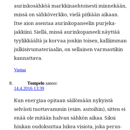
aurinkosähköä markki­nae­htois­es­ti min­nekään,
mis­sä on sähköverkko, vielä pitkään aikaan.
Itse aion asen­taa aurinkopa­neel­in pur­jeka­
jakki­i­ni. Siel­lä, mis­sä aurinkopa­neeli näyt­tää
tyy­likkäältä ja kor­vaa jonkin toisen, kalli­im­man
julk­i­sivu­ma­te­ri­aalin, on sel­l­ainen var­mas­tikin
kannattava.
Vastaa
Tompelo
sanoo:
14.4.2016 13:39
Kun ener­giaa opi­taan säilömään nyky­istä
selvästi tuot­tavam­min (esim. autoi­hin), sit­ten ei
enää ole mitään hal­van sähkön aikaa. Sik­si
hiukan oudok­sut­taa lukea visio­ta, joka perus­