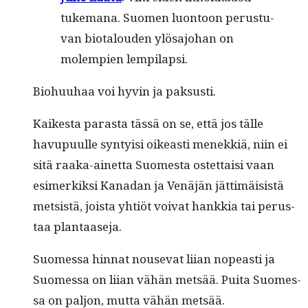
tuke­m­ana. Suomen luon­toon perus­tu­
van bio­talouden ylösajo­han on
molem­pi­en lempilapsi.
Bio­hu­uhaa voi hyvin ja paksusti.
Kaikesta paras­ta tässä on se, että jos tälle
havupu­ulle syn­ty­isi oikeasti menekkiä, niin ei
sitä raa­ka-ainet­ta Suomes­ta ostet­taisi vaan
esimerkik­si Kanadan ja Venäjän jät­timäi­sistä
met­sistä, joista yhtiöt voivat han­kkia tai perus­
taa plantaaseja.
Suomes­sa hin­nat nou­se­vat liian nopeasti ja
Suomes­sa on liian vähän met­sää. Pui­ta Suomes­
sa on paljon, mut­ta vähän metsää.