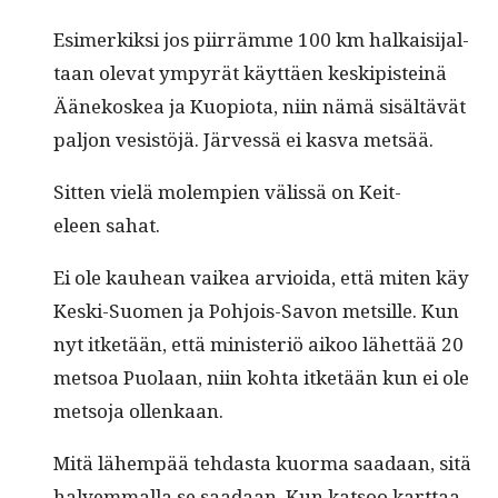
Esimerkik­si jos piir­rämme 100 km halka­isi­jal­
taan ole­vat ympyrät käyt­täen keskip­is­teinä
Äänekoskea ja Kuo­pi­o­ta, niin nämä sisältävät
paljon vesistöjä. Järvessä ei kas­va metsää.
Sit­ten vielä molem­pi­en välis­sä on Keit­
eleen sahat.
Ei ole kauhean vaikea arvioi­da, että miten käy
Kes­ki-Suomen ja Pohjois-Savon met­sille. Kun
nyt itketään, että min­is­ter­iö aikoo lähet­tää 20
met­soa Puo­laan, niin koh­ta itketään kun ei ole
met­so­ja ollenkaan.
Mitä lähempää tehdas­ta kuor­ma saadaan, sitä
halvem­mal­la se saadaan. Kun kat­soo kart­taa