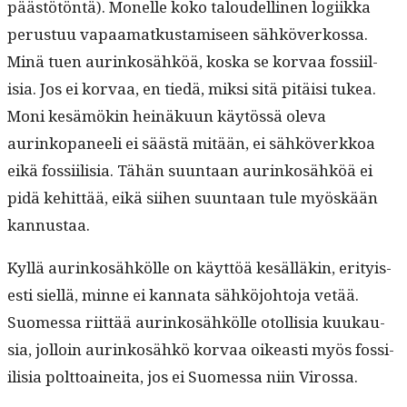
päästötön­tä). Mon­elle koko taloudelli­nen logi­ik­ka
perus­tuu vapaa­matkus­tamiseen sähköverkos­sa.
Minä tuen aurinkosähköä, kos­ka se kor­vaa fos­si­il­
isia. Jos ei kor­vaa, en tiedä, mik­si sitä pitäisi tukea.
Moni kesämökin heinäku­un käytössä ole­va
aurinkopa­neeli ei säästä mitään, ei sähköverkkoa
eikä fos­si­il­isia. Tähän suun­taan aurinkosähköä ei
pidä kehit­tää, eikä siihen suun­taan tule myöskään
kannustaa.
Kyl­lä aurinkosähkölle on käyt­töä kesäl­läkin, eri­tyis­
es­ti siel­lä, minne ei kan­na­ta sähköjo­hto­ja vetää.
Suomes­sa riit­tää aurinkosähkölle otol­lisia kuukau­
sia, jol­loin aurinkosähkö kor­vaa oikeasti myös fos­si­
il­isia polt­toainei­ta, jos ei Suomes­sa niin Virossa.