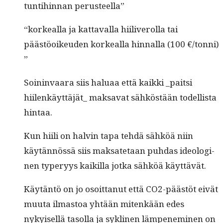
tun­ti­hin­nan perusteella”
“korkeal­la ja kat­taval­la hiiliv­erol­la tai
päästöoikeu­den korkeal­la hin­nal­la (100 €/tonni)
”
Soin­in­vaara siis halu­aa että kaik­ki _paitsi
hiilenkäyttäjät_ mak­sa­vat sähköstään todel­lista
hintaa.
Kun hiili on halvin tapa tehdä sähköä niin
käytän­nössä siis mak­sate­taan puh­das ide­ologi­
nen type­r­yys kaikil­la jot­ka sähköä käyttävät.
Käytän­tö on jo osoit­tanut että CO2-päästöt eivät
muu­ta ilmas­toa yhtään mitenkään edes
nykyisel­lä tasol­la ja syk­li­nen läm­pen­e­m­i­nen on