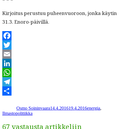
Kir­joi­tus perus­tuu puheen­vuoroon, jon­ka käytin
31.3. Enoro-päivillä.
Facebook
Twitter
Email
LinkedIn
WhatsApp
Telegram
Kirjoittaja
Julkaistu
Kategoriat
Share
Osmo Soininvaara
14.4.2016
19.4.2016
energia
,
Ilmastopolitiikka
67 vastausta artikkeliin