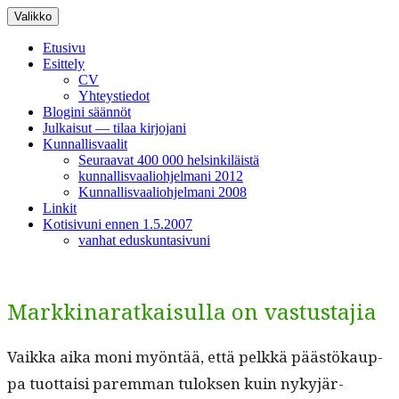
Siirry
Valikko
sisältöön
Etusivu
Esittely
CV
Yhteystiedot
Blogini säännöt
Julkaisut — tilaa kirjojani
Kunnallisvaalit
Seuraavat 400 000 helsinkiläistä
kunnallisvaaliohjelmani 2012
Kunnallisvaaliohjelmani 2008
Linkit
Kotisivuni ennen 1.5.2007
vanhat eduskuntasivuni
Markkinaratkaisulla on vastustajia
Vaik­ka aika moni myön­tää, että pelkkä päästökaup­
pa tuot­taisi parem­man tulok­sen kuin nykyjär­