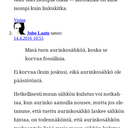
isom­pi kuin liukukitka.
Vastaa
Juho Laatu
sanoo:
14.4.2016 10:53
Minä tuen aurinkosähköä, kos­ka se
kor­vaa fossiilisia.
Ei kor­vaa (kuin joskus), eikä aurinkosähkö ole
päästötöntä.
Het­kel­lis­es­ti muun sähkön kulu­tus voi notkah­
taa, kun aurinko aamul­la nousee, mut­ta jos ole­
tamme, että tuet­tu aurinkosähkö las­kee sähkön
hin­taa, on toden­näköistä, että aurinkosähkön