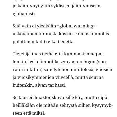
jo kään­tynyt yhtä syk­liseen jäähtymiseen,
globaalisti.
Sitä vain ei yksikään “glob­al warming”-
uskovainen tun­nus­ta kos­ka se on uskon­nol­lis-
poli­it­ti­nen kult­ti eikä tiedettä.
Tieteil­i­jä taas tietää että kum­masti maa­pal­
lonkin keskiläm­pöti­la seu­raa auringon (suo­
raan mitatun) säteilyte­hon muu­tok­sia, vuosien
ja vuosikym­me­nien viiveel­lä, mut­ta seu­raa
kuitenkin, aivan tarkasti.
Se taas ei ilmas­tousko­vaisille käy, mut­ta eipä
heil­läkään ole mitään seli­tys­tä siihen kysymyk­
seen että miksi.