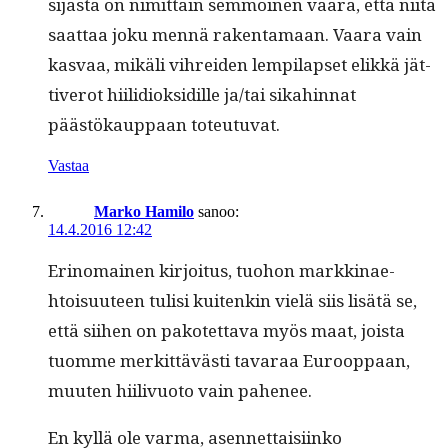
sijas­ta on nimit­täin sem­moinen vaara, että niitä
saat­taa joku men­nä rak­en­ta­maan. Vaara vain
kas­vaa, mikäli vihrei­den lem­pi­lapset elikkä jät­
tiverot hiilid­iok­sidille ja/tai sikahin­nat
päästökaup­paan toteutuvat.
Vastaa
Marko Hamilo
sanoo:
14.4.2016 12:42
Eri­no­mainen kir­joi­tus, tuo­hon markki­nae­
htoisu­u­teen tulisi kuitenkin vielä siis lisätä se,
että siihen on pakotet­ta­va myös maat, joista
tuomme merkit­tävästi tavaraa Euroop­paan,
muuten hiilivuo­to vain pahenee.
En kyl­lä ole var­ma, asen­net­taisi­inko