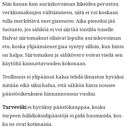
Niin kauan kun aurinkovoiman liikei­dea perus­tuu
verkko­mak­su­jen vält­tämiseen, siitä ei voi koskaan
tul­la merkit­tävä ener­gia­muo­to. Aika pienek­si jää
tuotan­to, jos sähköä ei voi siirtää ton­til­ta toiselle.
Hal­vat siir­tomak­sut oli­si­vat lop­ul­ta aurinkovoiman
etu, kos­ka yli­jäämäen­er­giaa syn­tyy sil­loin, kun hin­ta
on hal­pa. Siir­tomak­su ja sähkövero voivat viedä sen
käytöltä kan­nat­tavu­u­den kokonaan.
Teol­lisu­us ei ylipään­sä halua tehdä ilmas­ton hyväk­si
mitään eikä sik­si halua, että sähkön hin­ta nousee
päästöoikeuk­sien hin­nan­nousun vuoksi.
Turvevä­ki
ei hyväksy päästökaup­paa, kos­ka
turpeen hiilid­iok­sidipäästöjä ei pidä huomioi­da, kos­
ka ne ovat kotimaisia.