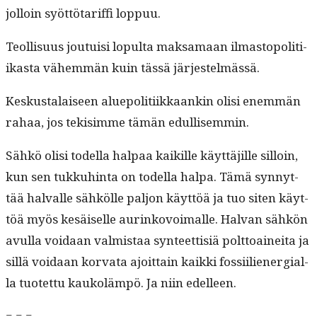
jol­loin syöt­tö­tar­if­fi loppuu.
Teol­lisu­us jou­tu­isi lop­ul­ta mak­samaan ilmastopoli­ti­
ikas­ta vähem­män kuin tässä järjestelmässä.
Keskusta­laiseen alue­poli­ti­ikkaankin olisi enem­män
rahaa, jos tek­isimme tämän edullisemmin.
Sähkö olisi todel­la hal­paa kaikille käyt­täjille sil­loin,
kun sen tukkuhin­ta on todel­la hal­pa. Tämä syn­nyt­
tää hal­valle sähkölle paljon käyt­töä ja tuo siten käyt­
töä myös kesäiselle aurinkovoimalle. Hal­van sähkön
avul­la voidaan valmis­taa syn­teet­tisiä polt­toainei­ta ja
sil­lä voidaan kor­va­ta ajoit­tain kaik­ki fos­si­iliener­gial­
la tuotet­tu kaukoläm­pö. Ja niin edelleen.
= = =