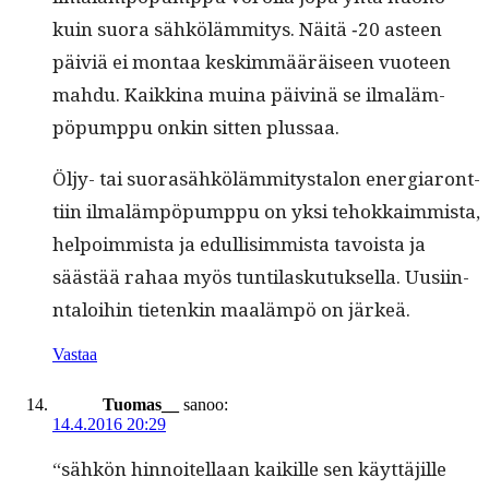
kuin suo­ra sähköläm­mi­tys. Näitä ‑20 asteen
päiviä ei mon­taa keskim­määräiseen vuo­teen
mah­du. Kaikki­na muina päiv­inä se ilmaläm­
pöpump­pu onkin sit­ten plussaa.
Öljy- tai suo­rasähköläm­mi­tys­talon ener­gia­ront­
ti­in ilmaläm­pöpump­pu on yksi tehokkaim­mista,
helpoim­mista ja edullisim­mista tavoista ja
säästää rahaa myös tun­ti­lasku­tuk­sel­la. Uusi­in­
ntaloi­hin tietenkin maaläm­pö on järkeä.
Vastaa
Tuomas__
sanoo:
14.4.2016 20:29
“sähkön hin­noitel­laan kaikille sen käyt­täjille