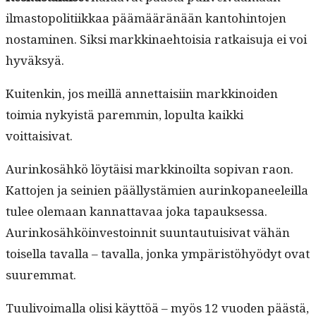
ilmastopoli­ti­ikkaa päämääränään kan­to­hin­to­jen
nos­t­a­mi­nen. Sik­si markki­nae­htoisia ratkaisu­ja ei voi
hyväksyä.
Kuitenkin, jos meil­lä annet­taisi­in markki­noiden
toimia nyky­istä parem­min, lop­ul­ta kaik­ki
voittaisivat.
Aurinkosähkö löytäisi markki­noil­ta sopi­van raon.
Kat­to­jen ja seinien päällystämien aurinkopa­neeleil­la
tulee ole­maan kan­nat­tavaa joka tapauk­ses­sa.
Aurinkosähköin­vestoin­nit suun­tau­tu­isi­vat vähän
toisel­la taval­la – taval­la, jon­ka ympäristöhyödyt ovat
suuremmat.
Tuulivoimal­la olisi käyt­töä – myös 12 vuo­den päästä,