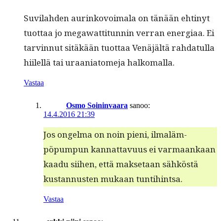
Suvi­lah­den aurinkovoimala on tänään ehtinyt
tuot­taa jo megawat­ti­tun­nin ver­ran ener­giaa. Ei
tarvin­nut sitäkään tuot­taa Venäjältä rah­dat­ul­la
hiilel­lä tai uraa­ni­atome­ja halkomalla.
Vastaa
Osmo Soininvaara
sanoo:
14.4.2016 21:39
Jos ongel­ma on noin pieni, ilmaläm­
pöpumpun kan­nat­tavu­us ei var­maankaan
kaadu siihen, että mak­se­taan sähköstä
kus­tan­nusten mukaan tuntihintsa.
Vastaa