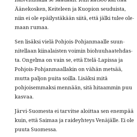
Äänekosken, Keit­eleen ja Kuo­pi­on seuduista,
niin ei ole epäilystäkään siitä, että jäl­ki tulee ole­
maan rumaa.
Sen lisäk­si vielä Pohjois-Poh­jan­maalle suun­
nitel­laan kiinalais­ten voimin bio­hu­uhaate­hdas­
ta. Ongel­ma on vain se, että Etelä-Lapis­sa ja
Pohjois-Poh­jan­maal­lakin on vähän met­sää,
mut­ta paljon pui­ta soil­la. Lisäk­si mitä
pohjoisem­mak­si men­nään, sitä hitaam­min puu
kasvaa.
Järvi-Suomes­ta ei tarvitse aloit­taa sen enem­pää
kuin, että Saimaa ja raidey­hteys Venäjälle. Ei ole
puu­ta Suomessa.