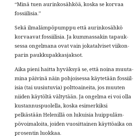
“Minä tuen aurinkosähköä, kos­ka se kor­vaa
fossiilisia.”
Sekä ilmaläm­pöpump­pu että aurinkosähkö
kor­vaa­vat fos­si­il­isia. Ja kum­mas­sakin tapauk­
ses­sa ongel­mana ovat vain jokatalviset viikon-
parin paukkupakkasjaksot.
Aika pieni hait­ta hyväksyä se, että noina muu­t­a­
m­i­na päiv­inä näin pohjoises­sa käytetään fos­si­il­
isia (tai uusi­u­tu­via) polt­toainei­ta, jos muuten
niiden käytöltä väl­tytään. Ja ongel­ma ei voi olla
kus­tan­nus­puolel­la, kos­ka esimerkik­si
pelkästään Hele­nil­lä on lukuisia huip­puläm­
pövoimaloi­ta, joiden vuosit­tainen käyt­töai­ka on
pros­entin luokkaa.