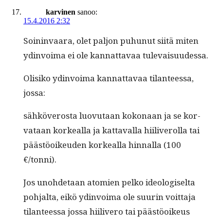
karvinen
sanoo:
15.4.2016 2:32
Soin­in­vaara, olet paljon puhunut siitä miten
ydin­voima ei ole kan­nat­tavaa tulevaisuudessa.
Olisiko ydin­voima kan­nat­tavaa tilanteessa,
jossa:
sähköveros­ta luovu­taan kokon­aan ja se kor­
vataan korkeal­la ja kat­taval­la hiiliv­erol­la tai
päästöoikeu­den korkeal­la hin­nal­la (100
€/tonni).
Jos uno­hde­taan atom­ien pelko ide­ol­o­giselta
poh­jal­ta, eikö ydin­voima ole suurin voit­ta­ja
tilanteessa jos­sa hiiliv­ero tai päästöoikeus