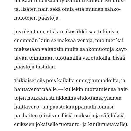
mukaan­tu­lo lisää myös muun sähkön kulu­tus­
ta, lisäten näin sekä omia että muiden sähkö­
muo­to­jen päästöjä.
Jos olete­taan, että aurikosähkö saa tuki­aisia
enem­män kuin se mak­saa vero­ja, nuo tuet kai
mak­se­taan val­taosin mui­ta sähkö­muo­to­ja käyt­
tävän toimin­nan tuot­tamil­la vero­tu­loil­la. Lisää
päästöjä tästäkin.
Tuki­aiset siis pois kaik­il­ta ener­gia­muodoil­ta, ja
hait­taverot päälle — kullekin tuot­tamien­sa hait­
to­jen mukaan. Artikke­line ehdot­ta­ma yleinen
hait­tavero- tai päästökaup­pa­malli toimisi
parhait­en (ei siis eril­lisiä mak­su­ja ja säädök­siä
erik­seen jokaiselle tuotan­to- ja kuulutustavalle).