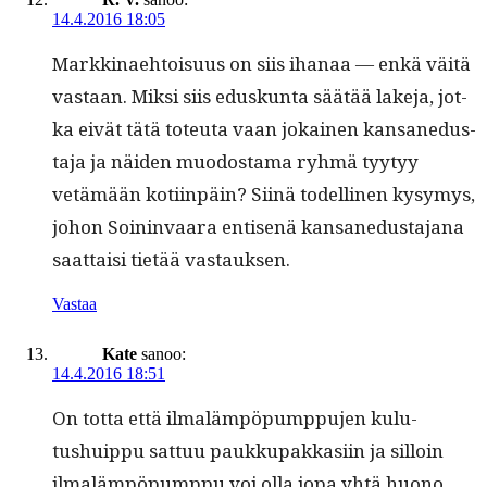
14.4.2016 18:05
Markki­nae­htoisu­us on siis ihanaa — enkä väitä
vas­taan. Mik­si siis eduskun­ta säätää lake­ja, jot­
ka eivät tätä toteu­ta vaan jokainen kansane­dus­
ta­ja ja näi­den muo­dosta­ma ryh­mä tyy­tyy
vetämään koti­in­päin? Siinä todel­li­nen kysymys,
johon Soin­in­vaara entisenä kansane­dus­ta­jana
saat­taisi tietää vastauksen.
Vastaa
Kate
sanoo:
14.4.2016 18:51
On tot­ta että ilmaläm­pöpump­pu­jen kulu­
tushuip­pu sat­tuu paukku­pakkasi­in ja sil­loin
ilmaläm­pöpump­pu voi olla jopa yhtä huono