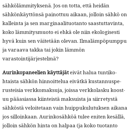
sähköläm­mi­tyk­senä. Jos on tot­ta, että hei­dän
sähkönkäyt­tön­sä pain­ot­tuu aikaan, jol­loin sähkö on
kallein­ta ja sen mar­gin­aal­i­tuotan­to saas­tut­tavin­ta,
koko läm­mi­tys­muo­to ei ehkä ole niin ekol­o­gis­es­ti
hyvä kuin sen väitetään ole­van. Ilmaläm­pöpump­pu
ja varaa­va tak­ka tai jokin läm­mön
varastointijärjestelmä?
Aurinkopa­neel­ien käyt­täjät
eivät halua tun­tiko­
htaista sähkön hin­noit­telua eivätkä kus­tan­nus­pe­
rusteisia verkko­mak­su­ja, jois­sa verkko­lasku koos­t­
uu pääasi­as­sa kiin­teistä mak­su­ista ja siir­re­tys­tä
sähköstä veloite­taan vain huip­puku­lu­tuk­sen aikana
jos sil­loinkaan. Aurinkosähköä tulee eniten kesäl­lä,
jol­loin sähkön hin­ta on hal­paa (ja koko tuotan­to