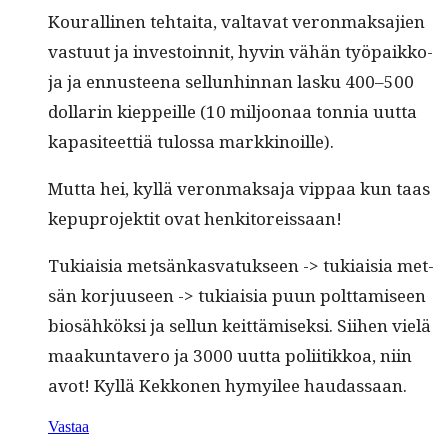
Kouralli­nen tehtai­ta, val­ta­vat veron­mak­sajien
vas­tu­ut ja investoin­nit, hyvin vähän työ­paikko­
ja ja ennus­teena sel­l­un­hin­nan lasku 400–500
dol­lar­in kieppeille (10 miljoon­aa ton­nia uut­ta
kap­a­siteet­tiä tulos­sa markkinoille).
Mut­ta hei, kyl­lä veron­mak­sa­ja vip­paa kun taas
kepupro­jek­tit ovat henkitoreissaan!
Tuki­aisia met­sänkas­vatuk­seen -> tuki­aisia met­
sän kor­ju­useen -> tuki­aisia puun polt­tamiseen
biosähkök­si ja sel­l­un keit­tämisek­si. Siihen vielä
maakun­tavero ja 3000 uut­ta poli­itikkoa, niin
avot! Kyl­lä Kekko­nen hymy­ilee haudassaan.
Vastaa