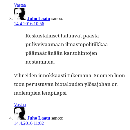
Vastaa
Juho Laatu
sanoo:
14.4.2016 10:56
Keskusta­laiset halu­a­vat päästä
puliveivaa­maan ilmastopoli­ti­ikkaa
päämääränään kan­to­hin­to­jen
nostaminen.
Vihrei­den innokkaasti tuke­m­ana. Suomen luon­
toon perus­tu­van bio­talouden ylösajo­han on
molem­pi­en lempilapsi.
Vastaa
Juho Laatu
sanoo:
14.4.2016 11:02