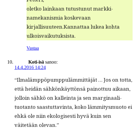
oletko lainkaan tutus­tunut markki­
namekanis­mia koske­vaan
kirjallisuuteen.Kannattaa lukea koh­ta
ulkoisvaikutuksista.
Vastaa
Koti-isä
sanoo:
14.4.2016 14:24
“Ilmalämp­pöpump­puläm­mit­täjät … Jos on tot­ta,
että hei­dän sähkönkäyt­tön­sä pain­ot­tuu aikaan,
jol­loin sähkö on kallein­ta ja sen mar­gin­aal­i­
tuotan­to saas­tut­tavin­ta, koko läm­mi­tys­muo­to ei
ehkä ole niin ekol­o­gis­es­ti hyvä kuin sen
väitetään olevan.”