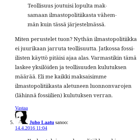
Teol­lisu­us jou­tu­isi lop­ul­ta mak­
samaan ilmastopoli­ti­ikas­ta vähem­
män kuin tässä järjestelmässä.
Miten perustelet tuon? Nythän ilmastopoli­ti­ik­ka
ei juurikaan jar­ru­ta teol­lisu­ut­ta. Jatkos­sa fos­si­
ilis­ten käyt­tö pitäisi ajaa alas. Var­mas­tikin tämä
las­kee yksilöi­den ja teol­lisu­u­den kulu­tuk­sen
määrää. Eli me kaik­ki mak­saisimme
ilmastopoli­ti­ikas­ta ale­tuneen luon­non­va­ro­jen
(lähin­nä fos­si­ilien) kulu­tuk­sen verran.
Vastaa
Juho Laatu
sanoo:
14.4.2016 11:04