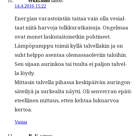
erkki.niini
sanoo:
14.4.2016 15:22
Ener­gian varas­toin­ti­in taitaa vain olla vesial­
taat niitä har­vo­ja tolkku­ratkaisu­ja. Ongel­maa
ovat mon­et lasku­taitoisetkin pohtineet.
Läm­pöpump­pu toimii kyl­lä talvel­lakin ja on
suht help­po asen­taa ole­mas­saole­vi­in taloi­hin.
Sen sijaan aurinkoa tai tuul­ta ei paljon talvel­
la löydy.
Mit­tasin talvel­la pihas­sa keskipäivän auringon­
säteilyä ja surkeal­ta näyt­ti. Oli sen­ver­ran epäti­
eteelli­nen mit­taus, etten kehtaa lukuar­voa
kertoa.
Vastaa
R. V.
sanoo: