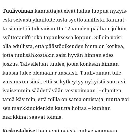
Tuulivoiman
kan­nat­ta­jat eivät halua luop­ua nykyis­
es­tä selvästi ylim­i­toite­tus­ta syöt­tö­tar­iff­ista. Kan­nat­
taisi miet­tiä tule­vaisu­ut­ta 12 vuo­den päähän, jol­loin
syöt­tö­tar­if­fi joka tapauk­ses­sa lop­puu. Sil­loin voisi
olla edullista, että päästöoikeu­den hin­ta on korkea,
jot­ta tuulisähköstäkin saisi hyvän hin­nan edes
joskus. Talvelle­han tuulee, joten korkean hin­nan
kau­sia tulee ole­maan run­saasti. Tuulivoiman tule­
vaisu­us on siinä, että se kytkey­tyy nyky­istä suo­ravi­
ivaisem­min säädet­tävään vesivoimaan. Helpoiten
tämä käy niin, että niil­lä on sama omis­ta­ja, mut­ta voi
sen markki­noidenkin kaut­ta hoitaa – kun­han
markki­nat saa­vat toimia.
Keskusta­laiset
halu­a­vat päästä puliveivaa­maan