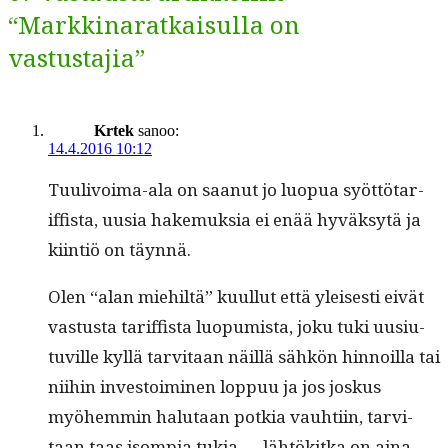
“Markkinaratkaisulla on
vastustajia”
Krtek
sanoo:
14.4.2016 10:12
Tuulivoima-ala on saanut jo luop­ua syöt­tö­tar­
iff­ista, uusia hake­muk­sia ei enää hyväksytä ja
kiin­tiö on täynnä.
Olen “alan miehiltä” kuul­lut että yleis­es­ti eivät
vas­tus­ta tar­iff­ista luop­umista, joku tuki uusi­u­
tuville kyl­lä tarvi­taan näil­lä sähkön hin­noil­la tai
niihin investoimi­nen lop­puu ja jos joskus
myöhem­min halu­taan potkia vauhti­in, tarvi­
taan taas isom­pia tukia — lähtök­it­ka on aina