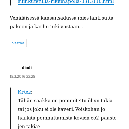
suihkutetulla-rikkihapolla-3313110.html
Venäläisessä kansansadus­sa mies lähti sut­ta
pakoon ja karhu tuki vastaan…
Vastaa
diodi
sanoo:
15.3.2016 22:25
Krtek
:
Tähän saak­ka on pom­mitet­tu öljyn takia
tai jos joku ei ole kaveri. Voisko­han jo
harki­ta pom­mit­tamista kovien co2-päästö­
jen takia?