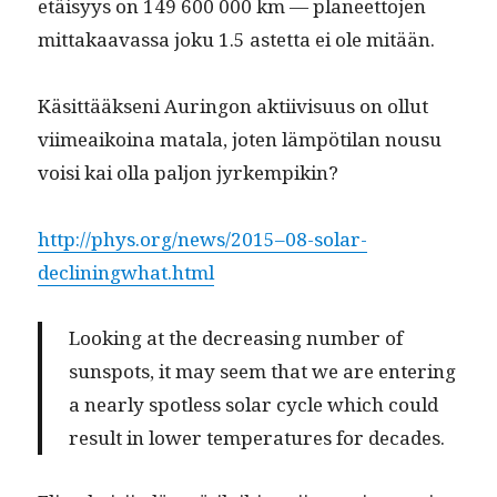
etäisyys on 149 600 000 km — pla­neet­to­jen
mit­takaavas­sa joku 1.5 astet­ta ei ole mitään.
Käsit­tääk­seni Auringon akti­ivi­su­us on ollut
viimeaikoina mata­la, joten läm­pöti­lan nousu
voisi kai olla paljon jyrkempikin?
http://phys.org/news/2015–08-solar-
decliningwhat.html
Look­ing at the decreas­ing num­ber of
sunspots, it may seem that we are enter­ing
a near­ly spot­less solar cycle which could
result in low­er tem­per­a­tures for decades.