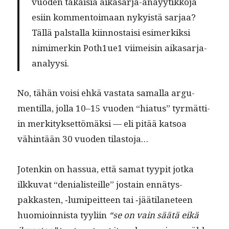
vuo­den takaisia aikasar­ja-anayytikko­ja
esi­in kom­men­toimaan nyky­istä sar­jaa?
Täl­lä pal­stal­la kiin­nos­taisi esimerkik­si
nim­imerkin Poth1ue1 viimeisin aikasarja-
analyysi.
No, tähän voisi ehkä vas­ta­ta samal­la argu­
men­til­la, jol­la 10–15 vuo­den “hia­tus” tyr­mät­ti­
in merk­i­tyk­set­tömäk­si — eli pitää kat­soa
vähin­tään 30 vuo­den tilastoja…
Jotenkin on has­sua, että samat tyyp­it jot­ka
ilkku­vat “denial­is­teille” jostain ennä­tys­
pakkas­ten, ‑lumipeit­teen tai ‑jääti­lan­e­teen
huomioin­nista tyyli­in
“se on vain säätä eikä