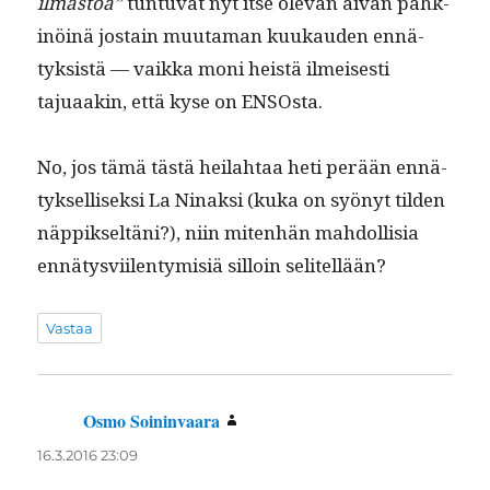
ilmas­toa”
tun­tu­vat nyt itse ole­van aivan pähk­
inöinä jostain muu­ta­man kuukau­den ennä­
tyk­sistä — vaik­ka moni heistä ilmeis­es­ti
tajuaakin, että kyse on ENSOsta.
No, jos tämä tästä heilah­taa heti perään ennä­
tyk­sel­lisek­si La Ninaksi (kuka on syönyt tilden
näp­pik­seltäni?), niin miten­hän mah­dol­lisia
ennä­tysvi­ilen­tymisiä sil­loin selitellään?
Vastaa
Osmo Soininvaara
sanoo:
16.3.2016 23:09