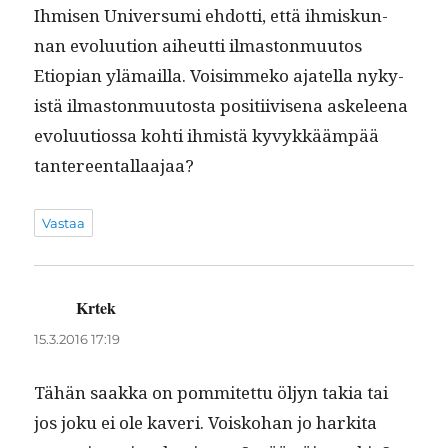
Ihmisen Uni­ver­su­mi ehdot­ti, että ihmiskun­
nan evoluu­tion aiheut­ti ilmas­ton­muu­tos
Etiopi­an ylä­mail­la. Voisim­meko ajatel­la nyky­
istä ilmas­ton­muu­tos­ta posi­ti­ivise­na askeleena
evoluu­tios­sa kohti ihmistä kyvykkääm­pää
tantereentallaajaa?
Vastaa
Krtek
sanoo:
15.3.2016 17:19
Tähän saak­ka on pom­mitet­tu öljyn takia tai
jos joku ei ole kaveri. Voisko­han jo harki­ta