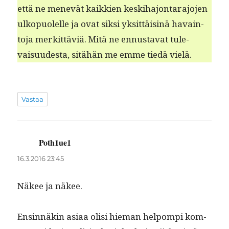
että ne menevät kaikkien keski­ha­jon­tara­jo­jen
ulkop­uolelle ja ovat sik­si yksit­täis­inä havain­
to­ja merkit­täviä. Mitä ne ennus­ta­vat tule­
vaisu­ud­es­ta, sitähän me emme tiedä vielä.
Vastaa
Poth1ue1
sanoo:
16.3.2016 23:45
Näkee ja näkee.
Ensin­näkin asi­aa olisi hie­man helpom­pi kom­