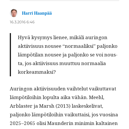
Harri Haanpää
sanoo:
16.3.2016 6:46
Hyvä kysymys lie­nee, mikäli auringon
akti­ivi­su­us nousee “nor­maa­lik­si” paljonko
läm­pöti­lan nousee ja paljonko se voi nous­
ta, jos akti­ivi­su­us muut­tuu nor­maalia
korkeammaksi?
Auringon akti­ivi­su­u­den vai­hte­lut vaikut­ta­vat
läm­pötiloi­hin lop­ul­ta aika vähän. Meehl,
Arblaster ja Marsh (2013) laskeske­li­v­at,
paljonko läm­pötiloi­hin vaikut­taisi, jos vuosi­na
2025–2065 olisi Maun­derin min­imin kaltainen