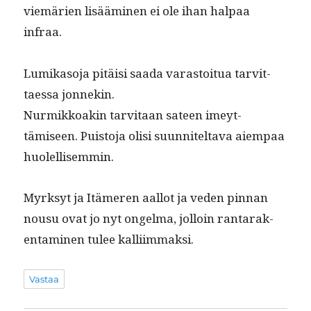
viemärien lisäämi­nen ei ole ihan hal­paa
infraa.
Lumika­so­ja pitäisi saa­da varas­toitua tarvit­
taes­sa jonnekin.
Nur­mikkoakin tarvi­taan sateen imeyt­
tämiseen. Puis­to­ja olisi suun­nitelta­va aiem­paa
huolellisemmin.
Myrksyt ja Itämeren aal­lot ja veden pin­nan
nousu ovat jo nyt ongel­ma, jol­loin rantarak­
en­t­a­mi­nen tulee kalliimmaksi.
Vastaa