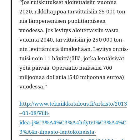
“Jos ruisku­tuk­set aloitet­taisi­in vuon­na
2020, rikki­hap­poa tarvit­taisi­in 25 000 ton­
nia läm­pen­e­misen puolit­tamiseen
vuodessa. Jos lev­i­tys aloitet­taisi­in vas­ta
vuon­na 2040, tarvit­taisi­in jo 250 000 ton­
nin levit­tämistä ilmake­hään. Lev­i­tys onnis­
tu­isi noin 11 hävit­täjäl­lä, jot­ka lentäi­sivät
yötä päivää. Oper­aa­tio mak­saisi 700
miljoon­aa dol­lar­ia (540 miljoon­aa euroa)
vuodessa.”
http://www.tekniikkatalous.fi/arkisto/2013
–03-08/Villi-
idea‑j%C3%A4%C3%A4hdytet%C3%A4%C
3%A4n-ilmasto-lentokoneista-