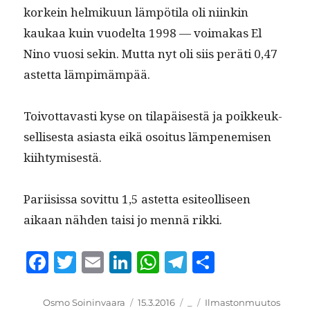
korkein helmiku­un läm­pöti­la oli niinkin
kaukaa kuin vuodelta 1998 — voimakas El
Nino vuosi sekin. Mut­ta nyt oli siis peräti 0,47
astet­ta lämpimämpää.
Toiv­ot­tavasti kyse on tilapäis­es­tä ja poikkeuk­
sel­lis­es­ta asi­as­ta eikä osoi­tus läm­pen­e­misen
kiihtymisestä.
Pari­i­sis­sa sovit­tu 1,5 astet­ta esi­te­ol­liseen
aikaan näh­den taisi jo men­nä rikki.
Fa
T
E
Li
W
Te
S
ce
wi
m
nk
ha
le
ha
bo
tte
ail
ed
ts
gr
re
Kirjoittaja
Julkaistu
Kategoriat
Avainsanat
Osmo Soininvaara
15.3.2016
_
Ilmastonmuutos