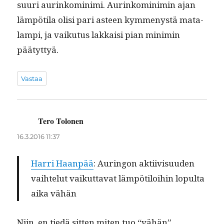
suuri aurinko­min­i­mi. Aurinko­min­imin ajan
läm­pöti­la olisi pari asteen kym­menys­tä mata­
lampi, ja vaiku­tus lakkaisi pian min­imin
päätyttyä.
Vastaa
Tero Tolonen
sanoo:
16.3.2016 11:37
Har­ri Haan­pää
: Auringon akti­ivi­su­u­den
vai­hte­lut vaikut­ta­vat läm­pötiloi­hin lop­ul­ta
aika vähän
Niin, en tiedä sit­ten miten tuo “vähän”