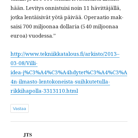
hään. Lev­i­tys onnis­tu­isi noin 11 hävit­täjäl­lä,
jot­ka lentäi­sivät yötä päivää. Oper­aa­tio mak­
saisi 700 miljoon­aa dol­lar­ia (540 miljoon­aa
euroa) vuodessa.”
http://www.tekniikkatalous.fi/arkisto/2013–
03-08/Villi-
idea‑j%C3%A4%C3%A4hdytet%C3%A4%C3%A
4n-ilmasto-lentokoneista-suihkutetulla-
rikkihapolla-3313110.html
Vastaa
JTS
sanoo: