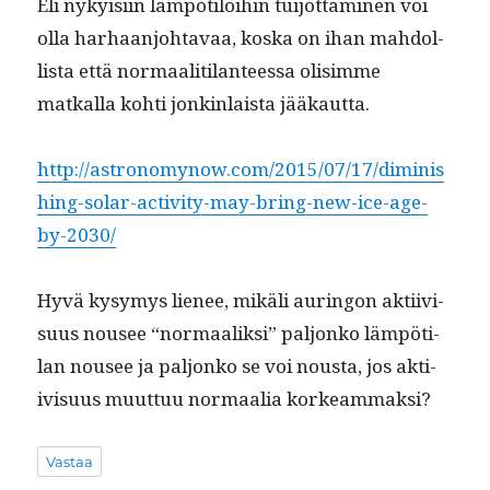
Eli nyky­isi­in läm­pötiloi­hin tui­jot­ta­mi­nen voi
olla harhaan­jo­htavaa, kos­ka on ihan mah­dol­
lista että nor­maal­i­ti­lanteessa olisimme
matkalla kohti jonkin­laista jääkautta.
http://astronomynow.com/2015/07/17/diminis
hing-solar-activity-may-bring-new-ice-age-
by-2030/
Hyvä kysymys lie­nee, mikäli auringon akti­ivi­
su­us nousee “nor­maa­lik­si” paljonko läm­pöti­
lan nousee ja paljonko se voi nous­ta, jos akti­
ivi­su­us muut­tuu nor­maalia korkeammaksi?
Vastaa