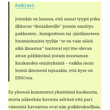
Poth1ue1
:
Jotenkin on has­sua, että samat tyyp­it jot­ka
ilkku­vat “denial­is­teille” jostain ennä­tys­
pakkas­ten, ‑lumipeit­teen tai ‑jääti­lan­e­teen
huomioin­nista tyyli­in
“se on vain säätä
eikä ilmas­toa”
tun­tu­vat nyt itse ole­van
aivan pähk­inöinä jostain muu­ta­man
kuukau­den ennä­tyk­sistä – vaik­ka moni
heistä ilmeis­es­ti tajuaakin, että kyse on
ENSOsta.
En yleen­sä kom­men­toi yksit­täistä kuukaut­ta,
mut­ta näkee­hän kuvas­ta selvästi että pari
viimeistä havain­toa ovat niin poikkeuk­sel­lisia,