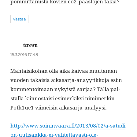
pom­mit­tamista kovien co2-päästö­jen takia?
Vastaa
tcrown
sanoo:
15.3.2016 17:48
Mah­taisiko­han olla aika kaivaa muu­ta­man
vuo­den takaisia aikasar­ja-anayytikko­ja esi­in
kom­men­toimaan nyky­istä sar­jaa? Täl­lä pal­
stal­la kiin­nos­taisi esimerkik­si nim­imerkin
Poth1ue1 viimeisin aikasarja-analyysi.
http://www.soininvaara.fi/2013/08/02/a‑satudi
on-uutisankka-ei-valitettavasti-ole-