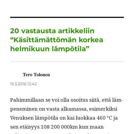
ok
r
In
A
a
pp
m
20 vastausta artikkeliin
“Käsittämättömän korkea
helmikuun lämpötila”
Tero Tolonen
sanoo:
15.3.2016 12:42
Pahim­mil­laan se voi olla osoi­tus siitä, että läm­
pen­e­m­i­nen on vas­ta alka­mas­sa, esimerkik­si
Venuk­sen läm­pöti­la on kai luokkaa 460 °C ja
sen etäisyys 108 200 000km kun maan