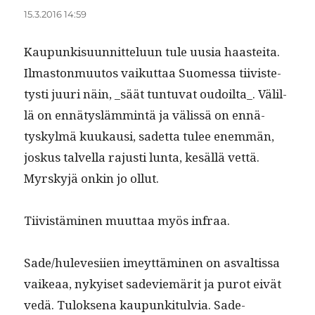
15.3.2016 14:59
Kaupunkisu­un­nit­telu­un tule uusia haasteita.
Ilmas­ton­muu­tos vaikut­taa Suomes­sa tiivis­te­
tysti juuri näin, _säät tun­tu­vat oudoilta_. Välil­
lä on ennä­tys­läm­mintä ja välis­sä on ennä­
tyskylmä kuukausi, sadet­ta tulee enem­män,
joskus talvel­la rajusti lun­ta, kesäl­lä vet­tä.
Myrskyjä onkin jo ollut.
Tiivistämi­nen muut­taa myös infraa.
Sade/hulevesiien imeyt­tämi­nen on asvaltissa
vaikeaa, nykyiset sade­viemärit ja purot eivät
vedä. Tulok­se­na kaupunki­t­ul­via. Sade­