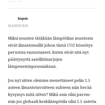
hupsis
sanoo:
16.3.2016 15:15
Mik­si muuten tätäkään läm­pöti­lan muu­tos­ta
eivät ilmas­tom­a­llit johon tämä CO2 hössö­tys
perus­tuu ennus­ta­neet, kuten eivät sitä nyt
päät­tynyt­tä satel­lit­ti­s­ar­jo­jen
lämpenemispaussiakaan.
Jos nyt sit­ten olemme menet­täneet pelin 1.5
asteen ilmas­to­tavoit­teen suh­teen niin herää
kysymys mitä sit­ten? Mikä asia olisi parem­
min jos globaali keskiläm­pöti­la olisi 1.5 astet­ta