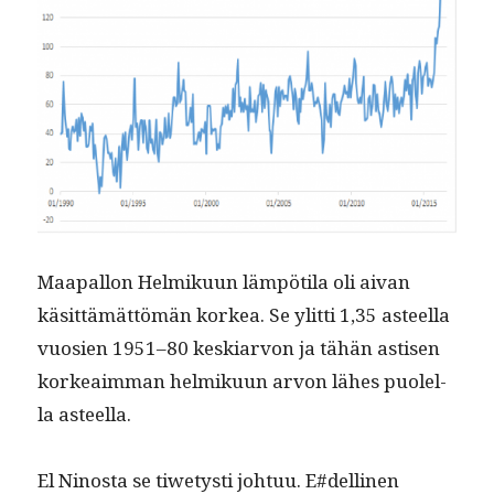
Maa­pal­lon Helmiku­un läm­pöti­la oli aivan
käsit­tämät­tömän korkea. Se ylit­ti 1,35 asteel­la
vuosien 1951–80 keskiar­von ja tähän astisen
korkeaim­man helmiku­un arvon läh­es puolel­
la asteella.
El Ninos­ta se tiwe­tysti johtuu. E#dellinen