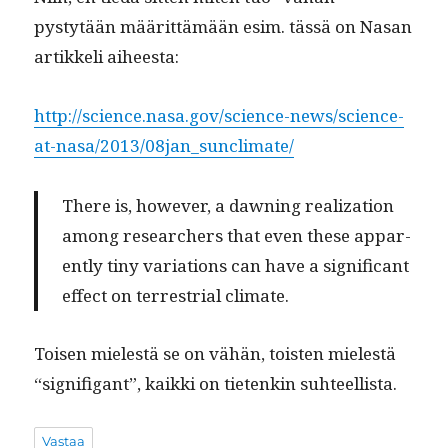
pystytään määrit­tämään esim. tässä on Nasan
artikke­li aiheesta:
http://science.nasa.gov/science-news/science-
at-nasa/2013/08jan_sunclimate/
There is, how­ev­er, a dawn­ing real­iza­tion
among researchers that even these appar­
ent­ly tiny vari­a­tions can have a sig­nif­i­cant
effect on ter­res­tri­al climate.
Toisen mielestä se on vähän, tois­t­en mielestä
“sig­nifi­gant”, kaik­ki on tietenkin suhteellista.
Vastaa