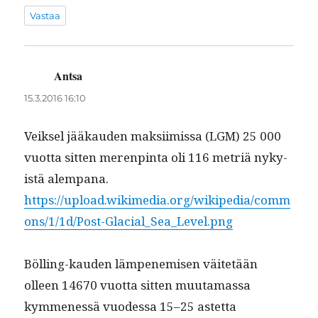
Vastaa
Antsa
sanoo:
15.3.2016 16:10
Veik­sel jääkau­den mak­si­imis­sa (LGM) 25 000
vuot­ta sit­ten meren­pin­ta oli 116 metriä nyky­
istä alem­pana.
https://upload.wikimedia.org/wikipedia/comm
ons/1/1d/Post-Glacial_Sea_Level.png
Bölling-kau­den läm­pen­e­misen väitetään
olleen 14670 vuot­ta sit­ten muu­ta­mas­sa
kymme­nessä vuodessa 15–25 astet­ta