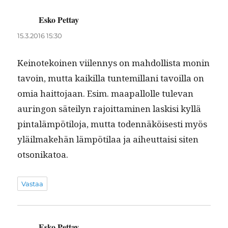
Esko Pettay
sanoo:
15.3.2016 15:30
Keinotekoinen viilen­nys on mah­dol­lista monin
tavoin, mut­ta kaikil­la tun­temil­lani tavoil­la on
omia hait­to­jaan. Esim. maa­pal­lolle tule­van
auringon säteilyn rajoit­ta­mi­nen lask­isi kyl­lä
pin­taläm­pötilo­ja, mut­ta toden­näköis­es­ti myös
yläil­make­hän läm­pöti­laa ja aiheut­taisi siten
otsonikatoa.
Vastaa
Esko Pettay
sanoo: