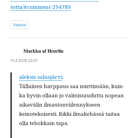
totta/#comment-294789
Vastaa
Markku af Heurlin
sanoo:
15.3.2016 22:01
alek­sis salusjärvi
:
Täl­lainen harp­paus saa miet­timään, kuin­
ka hyvin ollaan jo valmis­taudut­tu nopean
aikavälin ilmas­ton­vi­ilen­nyk­seen
keinotekois­es­ti. Rik­ki ilmake­hässä taitaa
olla tehokkain tapa.