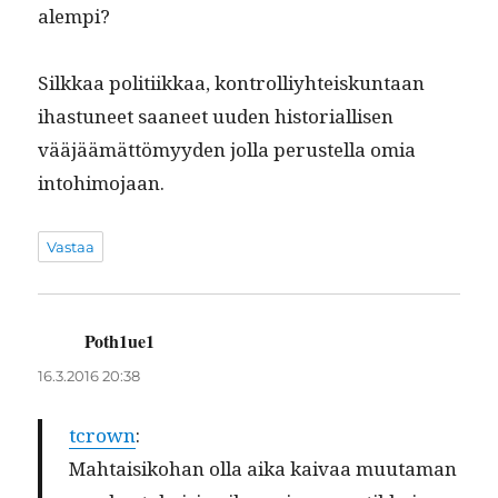
alempi?
Silkkaa poli­ti­ikkaa, kon­trol­liy­hteiskun­taan
ihas­tuneet saa­neet uuden his­to­ri­al­lisen
vääjäämät­tömyy­den jol­la perustel­la omia
intohimojaan.
Vastaa
Poth1ue1
sanoo:
16.3.2016 20:38
tcrown
:
Mah­taisiko­han olla aika kaivaa muu­ta­man