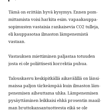
Tämä on erit­täin hyvä kysymys. Ennen pom­
mit­tamista voisi harki­ta esim. vapaakaup­pa­
sopimusten vas­taisia rankai­se­via CO2 tulle­ja,
eli kaup­pa­so­taa ilmas­ton läm­pen­e­mistä
vastaan.
Vas­tauk­sen miet­timi­nen pal­jas­taa totu­u­den
jos­ta ei ole poli­it­tis­es­ti kor­rek­tia puhua.
Talouskasvu keskip­itkäl­lä aikavälil­lä on län­si­
mais­sa paljon tärkeäm­pää kuin ilmas­ton läm­
pen­e­misen aiheut­ta­ma uhka. Läm­pen­e­misen
pysäyt­tämi­nen leikkaisi ehkä pros­entin maail­
man brut­tokansan­tuot­teesta eikä se ole