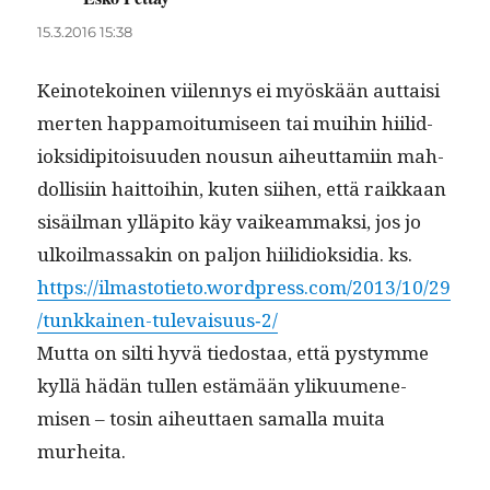
15.3.2016 15:38
Keinotekoinen viilen­nys ei myöskään aut­taisi
merten hap­pamoi­tu­miseen tai mui­hin hiilid­
iok­sidip­i­toisu­u­den nousun aiheut­tami­in mah­
dol­lisi­in hait­toi­hin, kuten siihen, että raikkaan
sisäil­man ylläpi­to käy vaikeam­mak­si, jos jo
ulkoil­mas­sakin on paljon hiilid­iok­sidia. ks.
https://ilmastotieto.wordpress.com/2013/10/29
/tunkkainen-tulevaisuus‑2/
Mut­ta on silti hyvä tiedostaa, että pystymme
kyl­lä hädän tullen estämään yliku­umen­e­
misen – tosin aiheut­taen samal­la mui­ta
murheita.