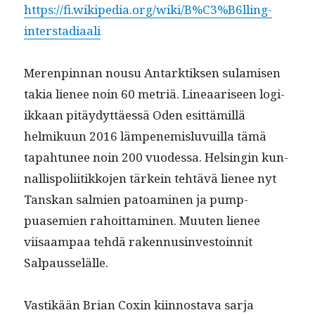
https://fi.wikipedia.org/wiki/B%C3%B6lling-
interstadiaali
Meren­pin­nan nousu Antark­tik­sen sulamisen
takia lie­nee noin 60 metriä. Lin­eaariseen logi­
ikkaan pitäy­dyt­täessä Oden esit­tämil­lä
helmiku­un 2016 läm­pen­e­mis­lu­vuil­la tämä
tapah­tunee noin 200 vuodessa. Helsin­gin kun­
nal­lispoli­itikko­jen tärkein tehtävä lie­nee nyt
Tan­skan salmien patoami­nen ja pump­
puasemien rahoit­ta­mi­nen. Muuten lie­nee
viisaam­paa tehdä raken­nus­in­vestoin­nit
Salpausselälle.
Vastikään Bri­an Cox­in kiin­nos­ta­va sar­ja