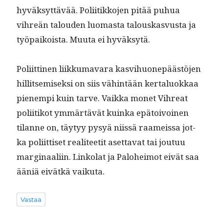
hyväksyt­tävää. Poli­itikko­jen pitää puhua
vihreän talouden luo­mas­ta talouskasvus­ta ja
työ­paikoista. Muu­ta ei hyväksytä.
Poli­it­ti­nen liikku­mavara kasvi­huonepäästö­jen
hillit­semisek­si on siis vähin­tään ker­talu­okkaa
pienem­pi kuin tarve. Vaik­ka mon­et Vihreat
poli­itikot ymmärtävät kuin­ka epä­toivoinen
tilanne on, täy­tyy pysyä niis­sä raameis­sa jot­
ka poli­it­tiset reali­teetit aset­ta­vat tai joutuu
mar­gin­aali­in. Linko­lat ja Palo­heimot eivät saa
ääniä eivätkä vaikuta.
Vastaa