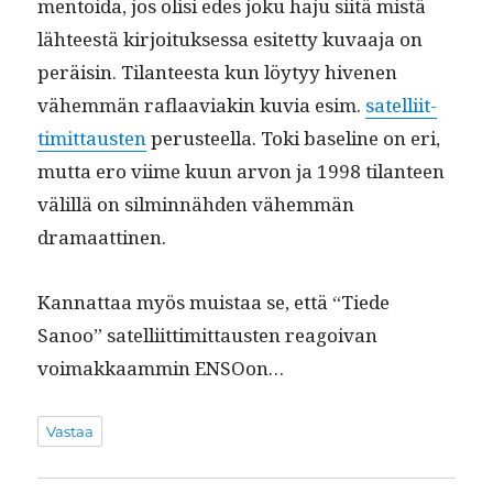
men­toi­da, jos olisi edes joku haju siitä mis­tä
läh­teestä kir­joituk­ses­sa esitet­ty kuvaa­ja on
peräisin. Tilanteesta kun löy­tyy hive­nen
vähem­män raflaavi­akin kuvia esim.
satel­li­it­
timit­tausten
perus­teel­la. Toki base­line on eri,
mut­ta ero viime kuun arvon ja 1998 tilanteen
välil­lä on silmin­näh­den vähem­män
dramaattinen.
Kan­nat­taa myös muis­taa se, että “Tiede
Sanoo” satel­li­it­timit­tausten reagoivan
voimakkaam­min ENSOon…
Vastaa