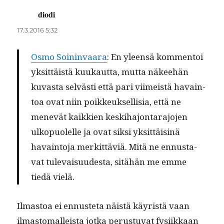
diodi
sanoo:
17.3.2016 5:32
Osmo Soin­in­vaara
: En yleen­sä kom­men­toi
yksit­täistä kuukaut­ta, mut­ta näkee­hän
kuvas­ta selvästi että pari viimeistä havain­
toa ovat niin poikkeuk­sel­lisia, että ne
menevät kaikkien keski­ha­jon­tara­jo­jen
ulkop­uolelle ja ovat sik­si yksit­täis­inä
havain­to­ja merkit­täviä. Mitä ne ennus­ta­
vat tule­vaisu­ud­es­ta, sitähän me emme
tiedä vielä.
Ilmas­toa ei ennuste­ta näistä käyristä vaan
ilmas­tom­a­lleista jot­ka perus­tu­vat fysi­ikkaan