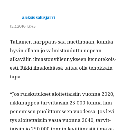
aleksis salusjärvi
sanoo:
15.3.2016 13:45
Täl­lainen harp­paus saa miet­timään, kuin­ka
hyvin ollaan jo valmis­taudut­tu nopean
aikavälin ilmas­ton­vi­ilen­nyk­seen keinotekois­
es­ti. Rik­ki ilmake­hässä taitaa olla tehokkain
tapa.
“Jos ruisku­tuk­set aloitet­taisi­in vuon­na 2020,
rikki­hap­poa tarvit­taisi­in 25 000 ton­nia läm­
pen­e­misen puolit­tamiseen vuodessa. Jos lev­i­
tys aloitet­taisi­in vas­ta vuon­na 2040, tarvit­
taisi­in jo 250 000 ton­nin levit­tämistä ilmake­