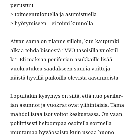
perustuu
> toimeen­tu­lotuel­la ja asumistuella
> hyö­tymiseen – ei toi­mi kunnolla
Aivan sama on tilanne sil­loin, kun kaupun­ki
alkaa tehdä bisnestä “VVO tasoisil­la vuokril­
la”. Eli mak­saa per­ifer­ian asukkaille lisää
vuokratukea saadak­seen suuria voit­to­ja
näistä hyvil­lä paikoil­la ole­vista aasunnoista.
Lop­ul­takin kysymys on siitä, että nuo per­ifer­
ian asun­not ja vuokrat ovat yli­hin­taisia. Tämä
mah­dol­lis­taa isot voitot keskus­tas­sa. On vaan
poli­it­tis­es­ti helpom­paa osoitel­la sormel­la
muu­ta­maa hyväo­saista kuin use­aa huono-