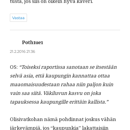
tus­ta, jos siis on oikein hyvä kaveri.
Vastaa
Poth1ue1
sanoo:
21.2.2016 21:36
OS:
“Toisek­si rapor­tis­sa san­o­taan se itses­tään
selvä asia, että kaupun­gin kan­nat­taa ottaa
maao­maisu­ud­estaan rahaa niin paljon kuin
vain saa siitä. Väk­ilu­vun kasvu on joka
tapauk­ses­sa kaupungille erit­täin kallista.”
Oli­si­vatko­han nämä pohdin­nat joskus vähän
järkevämpiä, jos “kaupunkia” lakat­taisi­in