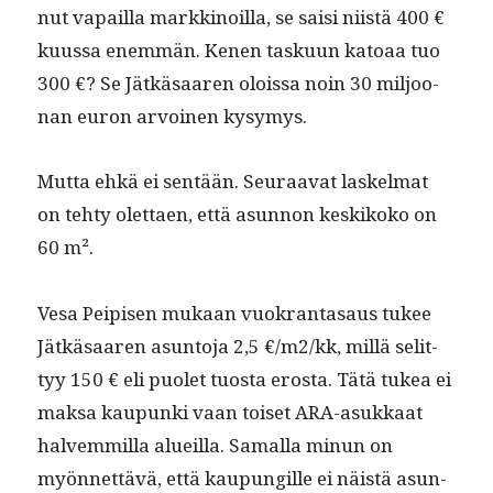
nut vapail­la markki­noil­la, se saisi niistä 400 €
kuus­sa enem­män. Kenen tasku­un katoaa tuo
300 €? Se Jätkäsaaren olois­sa noin 30 miljoo­
nan euron arvoinen kysymys.
Mut­ta ehkä ei sen­tään. Seu­raa­vat laskel­mat
on tehty olet­taen, että asun­non keskikoko on
60 m².
Vesa Peipisen mukaan vuokran­tasaus tukee
Jätkäsaaren asun­to­ja 2,5 €/m2/kk, mil­lä selit­
tyy 150 € eli puo­let tuos­ta eros­ta. Tätä tukea ei
mak­sa kaupun­ki vaan toiset ARA-asukkaat
halvem­mil­la alueil­la. Samal­la min­un on
myön­net­tävä, että kaupungille ei näistä asun­