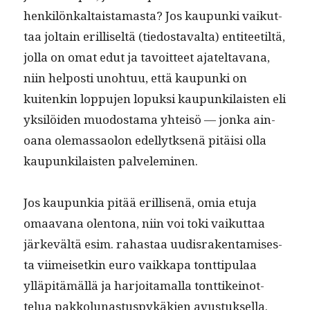
henkilönkaltais­ta­mas­ta? Jos kaupun­ki vaikut­
taa joltain eril­liseltä (tiedostaval­ta) enti­teetiltä,
jol­la on omat edut ja tavoit­teet ajatelta­vana,
niin hel­posti uno­htuu, että kaupun­ki on
kuitenkin lop­pu­jen lopuk­si kaupunki­lais­ten eli
yksilöi­den muo­dosta­ma yhteisö — jon­ka ain­
oana ole­mas­saolon edel­lytk­senä pitäisi olla
kaupunki­lais­ten palveleminen.
Jos kaupunkia pitää eril­lisenä, omia etu­ja
omaa­vana olen­tona, niin voi toki vaikut­taa
järkevältä esim. rahas­taa uud­is­rak­en­tamis­es­
ta viimeisetkin euro vaikka­pa tont­tip­u­laa
ylläpitämäl­lä ja har­joita­mal­la tont­tikeinot­
telua pakkol­u­nas­tus­pykäkien avustuksella.