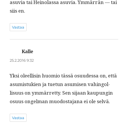
asu­via tai Heino­las­sa asu­via. Ymmär­rän — tai
siis en.
Vastaa
Kalle
sanoo:
25.2.2016 9:32
Yksi oleel­lisin huomio tässä osu­udessa on, että
asum­is­tukien ja tue­tun asumisen vahin­gol­
lisu­us on ymmär­ret­ty. Sen sijaan kaupun­gin
osu­us ongel­man muo­dosta­jana ei ole selvä.
Vastaa