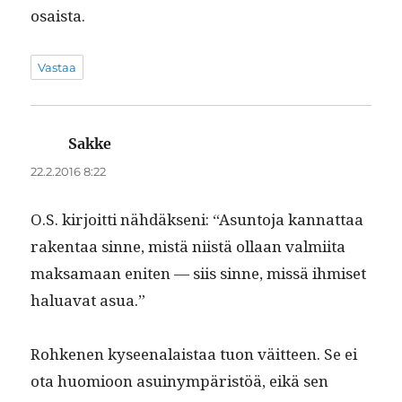
osaista.
Vastaa
Sakke
sanoo:
22.2.2016 8:22
O.S. kir­joit­ti nähdäk­seni: “Asun­to­ja kan­nat­taa
rak­en­taa sinne, mis­tä niistä ollaan valmi­ita
mak­samaan eniten — siis sinne, mis­sä ihmiset
halu­a­vat asua.”
Rohke­nen kyseenalais­taa tuon väit­teen. Se ei
ota huomioon asuinympäristöä, eikä sen