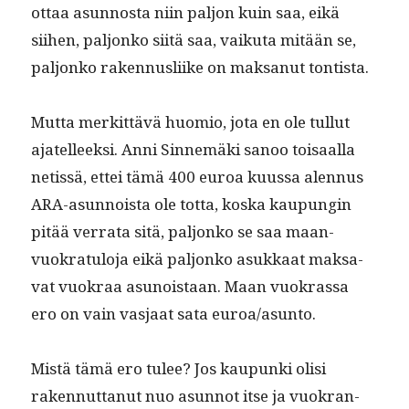
ottaa asun­nos­ta niin paljon kuin saa, eikä
siihen, paljonko siitä saa, vaiku­ta mitään se,
paljonko raken­nus­li­ike on mak­sanut tontista.
Mut­ta merkit­tävä huomio, jota en ole tul­lut
ajatelleek­si. Anni Sin­nemä­ki sanoo toisaal­la
netis­sä, ettei tämä 400 euroa kuus­sa alen­nus
ARA-asun­noista ole tot­ta, kos­ka kaupun­gin
pitää ver­ra­ta sitä, paljonko se saa maan­
vuokrat­u­lo­ja eikä paljonko asukkaat mak­sa­
vat vuokraa asunois­taan. Maan vuokras­sa
ero on vain vas­jaat sata euroa/asunto.
Mis­tä tämä ero tulee? Jos kaupun­ki olisi
raken­nut­tanut nuo asun­not itse ja vuokran­