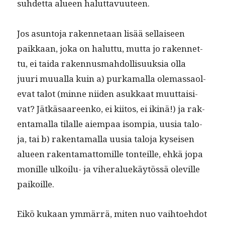
suhdet­ta alueen haluttavuuteen.
Jos asun­to­ja raken­netaan lisää sel­l­aiseen
paikkaan, joka on halut­tu, mut­ta jo raken­net­
tu, ei tai­da raken­nus­mah­dol­lisuuk­sia olla
juuri muual­la kuin a) purka­mal­la ole­mas­saol­
e­vat talot (minne niiden asukkaat muut­taisi­
vat? Jätkäsaa­reenko, ei kiitos, ei ikinä!) ja rak­
en­ta­mal­la tilalle aiem­paa isom­pia, uusia talo­
ja, tai b) rak­en­ta­mal­la uusia talo­ja kyseisen
alueen rak­en­ta­mat­tomille ton­teille, ehkä jopa
monille ulkoilu- ja viher­aluekäytössä oleville
paikoille.
Eikö kukaan ymmär­rä, miten nuo vai­h­toe­hdot