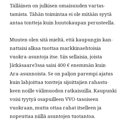
Täl­läi­nen on julkisen omaisu­u­den var­tas­
tamista. Tähän toim­intaa ei ole mitään syytä
antaa tont­te­ja kuin huu­tokau­pan perusteella.
Muuten olen sitä mieltä, että kaupun­gin kan­
nat­taisi alkaa tuot­taa markki­nae­htoisia
vuokra-asun­to­ja itse. Siis sel­l­aisia, joista
Jätkäsaare3ssa saisi 400 € enem­män kuin
Ara-asun­noista. Se on paljon parem­pi aja­tus
kuin lahjoit­taa tont­te­ja sijoit­ta­jien rahas­tu­
keen noille välimuodon ratkaisuil­la. Kaupun­ki
voisi tyy­tyä osa­puilleen VVO-tasoiseen
vuokraan, mut­ta ottaa rahat itselleen ja
nopeut­taa niil­lä asun­to­jen tuotantoa.