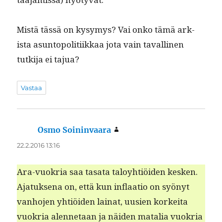
Mis­tä tässä on kysymys? Vai onko tämä ark­
ista asun­topoli­ti­ikkaa jota vain tavalli­nen
tutk­i­ja ei tajua?
Vastaa
Osmo Soininvaara
sanoo:
22.2.2016 13:16
Ara-vuokria saa tasa­ta taloy­htiöi­den kesken.
Ajatuk­se­na on, että kun inflaa­tio on syönyt
van­ho­jen yhtiöi­den lainat, uusien korkei­ta
vuokria alen­netaan ja näi­den matalia vuokria