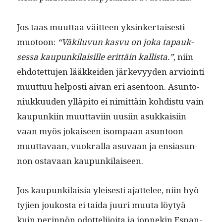
Jos taas muut­taa väit­teen yksinker­tais­es­ti
muo­toon:
“Väk­ilu­vun kasvu on joka tapauk­
ses­sa kaupunki­laisille erit­täin kallista.”
, niin
ehdotet­tu­jen lääkkei­den järkevyy­den arvioin­ti
muut­tuu hel­posti aivan eri asen­toon. Asun­to­
niukku­u­den ylläpi­to ei nimit­täin kohdis­tu vain
kaupunki­in muut­tavi­in uusi­in asukkaisi­in
vaan myös jokaiseen isom­paan asun­toon
muut­tavaan, vuokral­la asu­vaan ja ensi­a­sun­
non ostavaan kaupunkilaiseen.
Jos kaupunki­laisia yleis­es­ti ajat­telee, niin hyö­
tyjien joukos­ta ei tai­da juuri muu­ta löy­tyä
kuin perin­nön odot­telijoi­ta ja jon­nekin Espan­