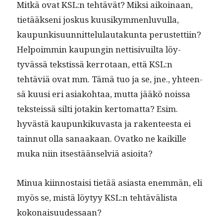
Mitkä ovat KSL:n tehtävät? Mik­si aikoinaan,
tietääk­seni joskus kuusikym­men­lu­vul­la,
kaupunkisu­un­nit­telu­lau­takun­ta perustet­ti­in?
Helpoim­min kaupun­gin net­ti­sivuil­ta löy­
tyvässä tek­stis­sä ker­ro­taan, että KSL:n
tehtäviä ovat mm. Tämä tuo ja se, jne., yhteen­
sä kuusi eri asi­ako­htaa, mut­ta jääkö nois­sa
tek­steis­sä silti jotakin ker­tomat­ta? Esim.
hyvästä kaupunkiku­vas­ta ja rak­en­teesta ei
tain­nut olla sanaakaan. Ovatko ne kaikille
muka niin itses­tään­selviä asioita?
Min­ua kiin­nos­taisi tietää asi­as­ta enem­män, eli
myös se, mis­tä löy­tyy KSL:n tehtävälista
kokonaisuudessaan?