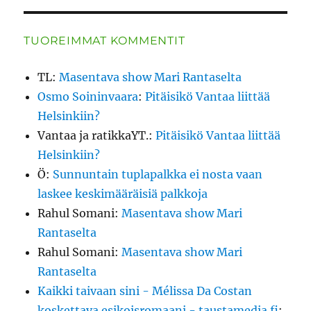
TUOREIMMAT KOMMENTIT
TL
:
Masentava show Mari Rantaselta
Osmo Soininvaara
:
Pitäisikö Vantaa liittää
Helsinkiin?
Vantaa ja ratikkaYT.
:
Pitäisikö Vantaa liittää
Helsinkiin?
Ö
:
Sunnuntain tuplapalkka ei nosta vaan
laskee keskimääräisiä palkkoja
Rahul Somani
:
Masentava show Mari
Rantaselta
Rahul Somani
:
Masentava show Mari
Rantaselta
Kaikki taivaan sini - Mélissa Da Costan
koskettava esikoisromaani - taustamedia.fi
: