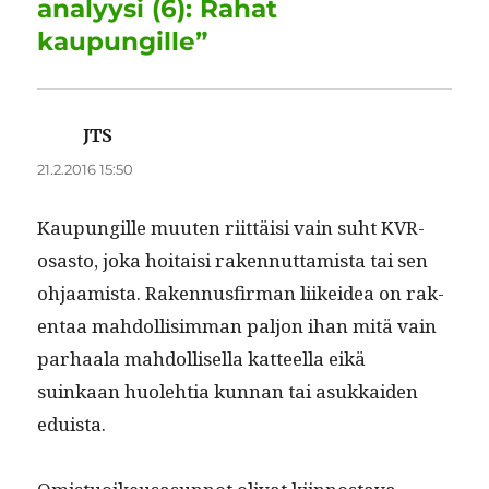
k
analyysi (6): Rahat
kaupungille”
JTS
sanoo:
21.2.2016 15:50
Kaupungille muuten riit­täisi vain suht KVR-
osas­to, joka hoitaisi raken­nut­tamista tai sen
ohjaamista. Raken­nus­fir­man liikei­dea on rak­
en­taa mah­dol­lisim­man paljon ihan mitä vain
parhaala mah­dol­lisel­la kat­teel­la eikä
suinkaan huole­htia kun­nan tai asukkaiden
eduista.