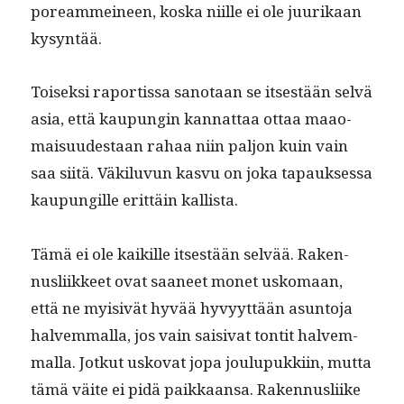
pore­am­mei­neen, kos­ka niille ei ole juurikaan
kysyntää.
Toisek­si rapor­tis­sa san­o­taan se itses­tään selvä
asia, että kaupun­gin kan­nat­taa ottaa maao­
maisu­ud­estaan rahaa niin paljon kuin vain
saa siitä. Väk­ilu­vun kasvu on joka tapauk­ses­sa
kaupungille erit­täin kallista.
Tämä ei ole kaikille itses­tään selvää. Raken­
nus­li­ik­keet ovat saa­neet mon­et usko­maan,
että ne myi­sivät hyvää hyvyyt­tään asun­to­ja
halvem­mal­la, jos vain saisi­vat ton­tit halvem­
mal­la. Jotkut usko­vat jopa joulupukki­in, mut­ta
tämä väite ei pidä paikkaansa. Raken­nus­li­ike