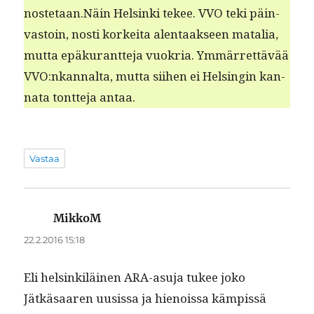
nostetaan.Näin Helsin­ki tekee. VVO teki päin­
vas­toin, nos­ti korkei­ta alen­taak­seen matalia,
mut­ta epäku­rant­te­ja vuokria. Ymmär­ret­tävää
VVO:nkannalta, mut­ta siihen ei Helsin­gin kan­
na­ta tont­te­ja antaa.
Vastaa
MikkoM
sanoo:
22.2.2016 15:18
Eli helsinkiläi­nen ARA-asu­ja tukee joko
Jätkäsaaren uusis­sa ja hienois­sa kämp­is­sä