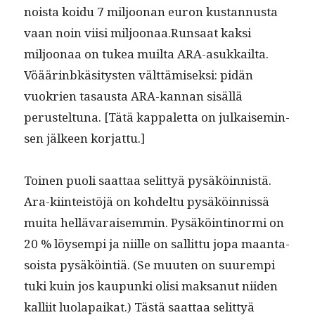
noista koidu 7 miljoo­nan euron kus­tan­nus­ta
vaan noin viisi miljoonaa.Runsaat kak­si
miljoon­aa on tukea muil­ta ARA-asukkail­ta.
Vöäärin­bkäsi­tys­ten vält­tämisek­si: pidän
vuokrien tasaus­ta ARA-kan­nan sisäl­lä
perustel­tuna. [Tätä kap­palet­ta on julkaisemin­
sen jäl­keen korjattu.]
Toinen puoli saat­taa selit­tyä pysäköin­nistä.
Ara-kiin­teistöjä on kohdel­tu pysäköin­nis­sä
mui­ta hel­lä­varaisem­min. Pysäköinti­nor­mi on
20 % löy­sem­pi ja niille on sal­lit­tu jopa maan­ta­
soista pysäköin­tiä. (Se muuten on suurem­pi
tuki kuin jos kaupun­ki olisi mak­sanut niiden
kalli­it luo­la­paikat.) Tästä saat­taa selit­tyä