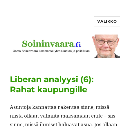
VALIKKO
Liberan analyysi (6):
Rahat kaupungille
Asun­to­ja kan­nat­taa rak­en­taa sinne, mis­sä
niistä ollaan valmi­ita mak­samaan enite – siis
sinne, mis­sä ihmiset halu­a­vat asua. Jos ollaan