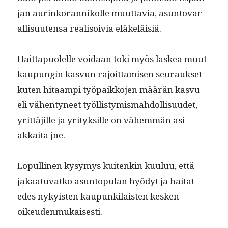
jan aurinko­ran­nikolle muut­tavia, asun­to­var­
al­lisuuten­sa real­isoivia eläkeläisiä.
Hait­ta­puolelle voidaan toki myös laskea muut
kaupun­gin kasvun rajoit­tamisen seu­rauk­set
kuten hitaampi työ­paikko­jen määrän kasvu
eli vähen­tyneet työl­listymis­mah­dol­lisu­udet,
yrit­täjille ja yri­tyk­sille on vähem­män asi­
akkai­ta jne.
Lop­ulli­nen kysymys kuitenkin kuu­luu, että
jakaatu­vatko asun­top­u­lan hyödyt ja hai­tat
edes nyky­is­ten kaupunki­lais­ten kesken
oikeudenmukaisesti.