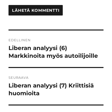
Artikkelien
EDELLINEN
selaus
Liberan analyysi (6)
Edellinen
artikkeli:
Markkinoita myös autoilijoille
SEURAAVA
Liberan analyysi (7) Kriittisiä
Seuraava
artikkeli:
huomioita