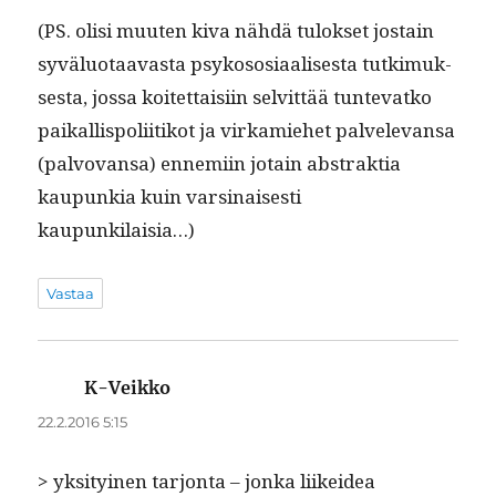
(PS. olisi muuten kiva nähdä tulok­set jostain
syvälu­o­taavas­ta psykososi­aalis­es­ta tutkimuk­
ses­ta, jos­sa koitet­taisi­in selvit­tää tun­te­vatko
paikallispoli­itikot ja virkamiehet palvel­e­vansa
(palvo­vansa) enne­mi­in jotain abstrak­tia
kaupunkia kuin varsi­nais­es­ti
kaupunkilaisia…)
Vastaa
K-Veikko
sanoo:
22.2.2016 5:15
> yksi­tyi­nen tar­jon­ta – jon­ka liikei­dea