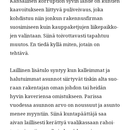
Kansal­lisen kor­rup­tion syvin lähde on kun­tien
kaavoituk­seen liit­tyvä puliveivaus, joka
kohdis­tuu niin jonkun raken­nus­fir­man
suosimiseen kuin kaup­paketju­jen liike­paikko­
jen val­in­taan. Siinä toiv­ot­tavasti tapah­tuu
muu­tos. En tiedä kyl­lä miten, jotain on
tehtävä.
Lailli­nen lisä­tu­lo syn­tyy kun kalleim­mat ja
halu­tu­im­mat asun­not siir­tyvät tiskin alta suo­
raan rak­en­ta­jan oman johdon tai hei­dän
hyvin kave­r­ien­sa omis­tuk­seen. Paris­sa
vuodessa asun­non arvo on nous­su­ut ja asun­to
menee myyn­ti­in. Siinä kun­tapäät­täjä saa
aivan lail­lis­es­ti kerät­tyä vaa­likas­saan rahoi­