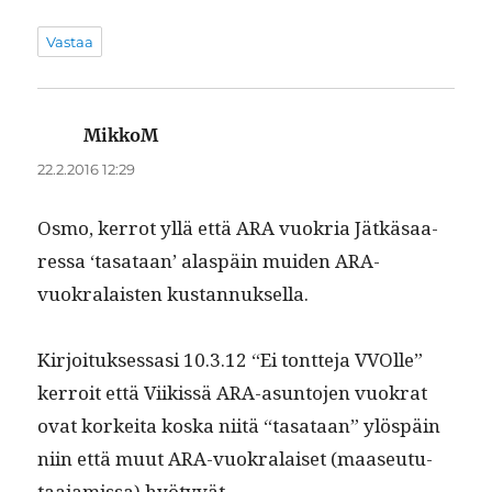
Vastaa
MikkoM
sanoo:
22.2.2016 12:29
Osmo, ker­rot yllä että ARA vuokria Jätkäsaa­
res­sa ‘tasa­taan’ alaspäin muiden ARA-
vuokralais­ten kustannuksella.
Kir­joituk­ses­sasi 10.3.12 “Ei tont­te­ja VVOlle”
ker­roit että Viikissä ARA-asun­to­jen vuokrat
ovat korkei­ta kos­ka niitä “tasa­taan” ylöspäin
niin että muut ARA-vuokralaiset (maaseu­tu­
taa­jamis­sa) hyötyvät.