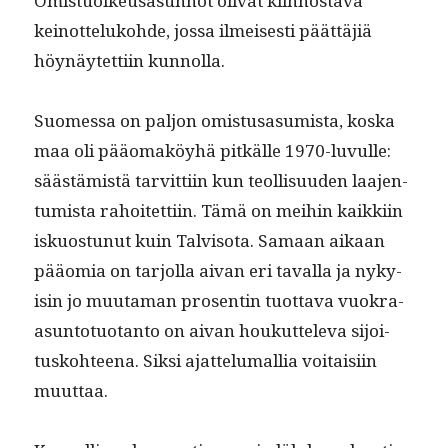
Omis­tuoikeusasun­not oli­vat kiin­nos­ta­va
keinot­teluko­hde, jos­sa ilmeis­es­ti päät­täjiä
höynäytet­ti­in kunnolla.
Suomes­sa on paljon omis­tusasum­ista, kos­ka
maa oli pääo­maköy­hä pitkälle 1970-luvulle:
säästämistä tarvit­ti­in kun teol­lisu­u­den laa­jen­
tu­mista rahoitet­ti­in. Tämä on mei­hin kaikki­in
isku­os­tunut kuin Talvi­so­ta. Samaan aikaan
pääo­mia on tar­jol­la aivan eri taval­la ja nyky­
isin jo muu­ta­man pros­entin tuot­ta­va vuokra-
asun­to­tuotan­to on aivan houkut­tel­e­va sijoi­
tusko­hteena. Sik­si ajat­telumallia voitaisi­in
muuttaa.