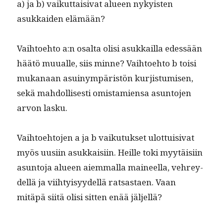
a) ja b) vaikut­taisi­vat alueen nyky­is­ten
asukkaiden elämään?
Vai­h­toe­hto a:n osalta olisi asukkail­la edessään
häätö muualle, siis minne? Vai­h­toe­hto b toisi
mukanaan asuinympäristön kur­jis­tu­misen,
sekä mah­dol­lis­es­ti omis­tamien­sa asun­to­jen
arvon lasku.
Vai­h­toe­hto­jen a ja b vaiku­tuk­set ulot­tuisi­vat
myös uusi­in asukkaisi­in. Heille toki myytäisi­in
asun­to­ja alueen aiem­mal­la maineel­la, vehrey­
del­lä ja viihty­isyy­del­lä rat­sas­taen. Vaan
mitäpä siitä olisi sit­ten enää jäljellä?