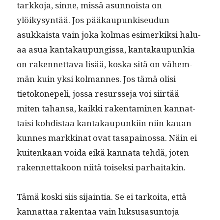
tarkko­ja, sinne, mis­sä asun­noista on
ylöikysyn­tää. Jos pääkaupunkiseudun
asukkaista vain joka kol­mas esimerkik­si halu­
aa asua kan­takaupungis­sa, kan­takaupunkia
on raken­net­ta­va lisää, kos­ka sitä on vähem­
män kuin yksi kol­mannes. Jos tämä olisi
tietokone­peli, jos­sa resursse­ja voi siirtää
miten tahansa, kaik­ki rak­en­t­a­mi­nen kan­nat­
taisi kohdis­taa kan­takaupunki­in niin kauan
kunnes markki­nat ovat tas­apain­os­sa. Näin ei
kuitenkaan voi­da eikä kan­na­ta tehdä, joten
raken­net­takoon niitä toisek­si parhaitakin.
Tämä kos­ki siis sijain­tia. Se ei tarkoi­ta, että
kan­nat­taa rak­en­taa vain luk­susasun­to­ja