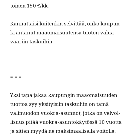
toinen 150 €/kk.
Kan­nat­taisi kuitenkin selvit­tää, onko kaupun­
ki antanut maao­maisuuten­sa tuo­ton val­ua
vääri­in taskuihin.
= = =
Yksi tapa jakaa kaupun­gin maao­maisu­u­den
tuot­toa syy yksi­ty­isi­in taskui­hin on tämä
välimuodon vuokra-asun­not, jot­ka on velvol­
lisu­us pitää vuokra-asun­tokäytössä 10 vuot­ta
ja sit­ten myy­dä ne mak­si­maalisel­la voitol­la.