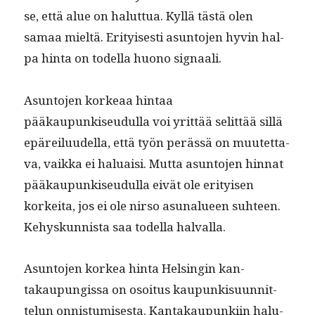
se, että alue on halut­tua. Kyl­lä tästä olen
samaa mieltä. Eri­tyis­es­ti asun­to­jen hyvin hal­
pa hin­ta on todel­la huono signaali.
Asun­to­jen korkeaa hin­taa
pääkaupunkiseudul­la voi yrit­tää selit­tää sil­lä
epäreilu­udel­la, että työn perässä on muutet­ta­
va, vaik­ka ei halu­aisi. Mut­ta asun­to­jen hin­nat
pääkaupunkiseudul­la eivät ole eri­tyisen
korkei­ta, jos ei ole nir­so asunalueen suh­teen.
Kehyskun­nista saa todel­la halvalla.
Asun­to­jen korkea hin­ta Helsin­gin kan­
takaupungis­sa on osoi­tus kaupunkisu­un­nit­
telun onnis­tu­mis­es­ta. Kan­takaupunki­in halu­