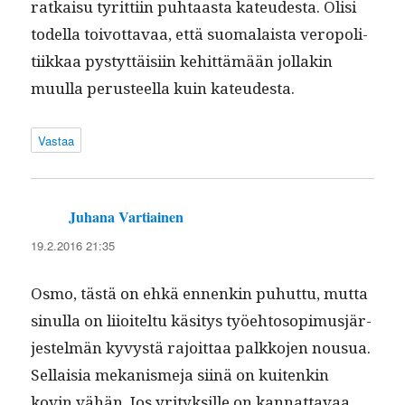
ratkaisu tyrit­ti­in puh­taas­ta kateud­es­ta. Olisi
todel­la toiv­ot­tavaa, että suo­ma­laista veropoli­
ti­ikkaa pystyt­täisi­in kehit­tämään jol­lakin
muul­la perus­teel­la kuin kateudesta.
Vastaa
Juhana Vartiainen
sanoo:
19.2.2016 21:35
Osmo, tästä on ehkä ennenkin puhut­tu, mut­ta
sin­ul­la on liioitel­tu käsi­tys työe­htosopimusjär­
jestelmän kyvys­tä rajoit­taa palkko­jen nousua.
Sel­l­aisia mekanis­me­ja siinä on kuitenkin
kovin vähän. Jos yri­tyk­sille on kan­nat­tavaa