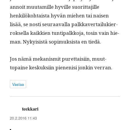
annoit muu­tamille hyville suorit­ta­jille
henkilöko­htaista hyvän miehen tai naisen
lisää, se nos­ti seu­raaval­la palkkaver­tailukier­
roksel­la kaikkien tun­tipalkko­ja, tosin vain hie­
man. Nyky­i­sistä sopimuk­sista en tiedä.
Jos nämä mekanis­mit puret­taisi­in, muut­
topaine keskuk­si­in pienenisi jonkin verran.
Vastaa
teekkari
sanoo:
20.2.2016 11:43