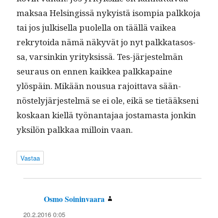
mak­saa Helsingis­sä nyky­istä isom­pia palkko­ja
tai jos julkisel­la puolel­la on tääl­lä vaikea
rekry­toi­da nämä näkyvät jo nyt palkkata­sos­
sa, varsinkin yri­tyk­sis­sä. Tes-jär­jestelmän
seu­raus on ennen kaikkea palkka­paine
ylöspäin. Mikään nousua rajoit­ta­va sään­
nöste­lyjär­jestelmä se ei ole, eikä se tietääk­seni
koskaan kiel­lä työ­nan­ta­jaa josta­mas­ta jonkin
yksilön palkkaa mil­loin vaan.
Vastaa
Osmo Soininvaara
sanoo:
20.2.2016 0:05