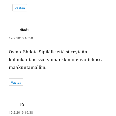
Vastaa
diodi
sanoo:
19.2.2016 16:50
Osmo. Ehdo­ta Sip­ilälle että siir­ry­tään
kolmikan­tai­sis­sa työ­markki­na­neu­vot­teluis­sa
maakuntamalliin.
Vastaa
JY
sanoo:
19.2.2016 19:38