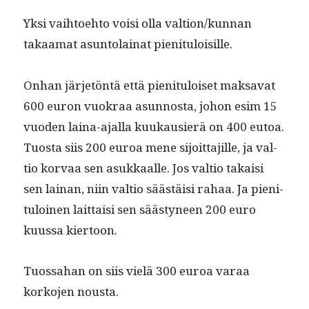
Yksi vai­h­toe­hto voisi olla valtion/kunnan
takaa­mat asun­to­lainat pienituloisille.
Onhan jär­jetön­tä että pien­i­t­u­loiset mak­sa­vat
600 euron vuokraa asun­nos­ta, johon esim 15
vuo­den laina-ajal­la kuukausierä on 400 eutoa.
Tuos­ta siis 200 euroa mene sijoit­ta­jille, ja val­
tio kor­vaa sen asukkaalle. Jos val­tio takaisi
sen lainan, niin val­tio säästäisi rahaa. Ja pien­i­
t­u­loinen lait­taisi sen säästyneen 200 euro
kuus­sa kiertoon.
Tuos­sa­han on siis vielä 300 euroa varaa
korko­jen nousta.