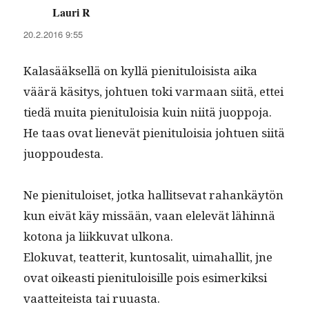
Lauri R
sanoo:
20.2.2016 9:55
Kalasääk­sel­lä on kyl­lä pien­i­t­u­loi­sista aika
väärä käsi­tys, johtuen toki var­maan siitä, ettei
tiedä mui­ta pien­i­t­u­loisia kuin niitä juop­po­ja.
He taas ovat lienevät pien­i­t­u­loisia johtuen siitä
juoppoudesta.
Ne pien­i­t­u­loiset, jot­ka hal­lit­se­vat rahankäytön
kun eivät käy mis­sään, vaan elelevät lähin­nä
kotona ja liikku­vat ulkona.
Eloku­vat, teat­ter­it, kun­tos­alit, uima­hal­lit, jne
ovat oikeasti pien­i­t­u­loisille pois esimerkik­si
vaat­teit­eista tai ruuasta.