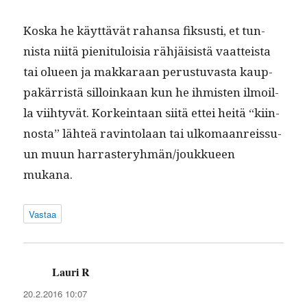
Kos­ka he käyt­tävät rahansa fik­susti, et tun­
nista niitä pien­i­t­u­loisia rähjäi­sistä vaat­teista
tai olueen ja makkaraan perus­tu­vas­ta kaup­
pakär­ristä sil­loinkaan kun he ihmis­ten ilmoil­
la viihtyvät. Korkein­taan siitä ettei heitä “kiin­
nos­ta” lähteä rav­in­to­laan tai ulko­maan­reis­su­
un muun harrasteryhmän/joukkueen
mukana.
Vastaa
Lauri R
sanoo:
20.2.2016 10:07