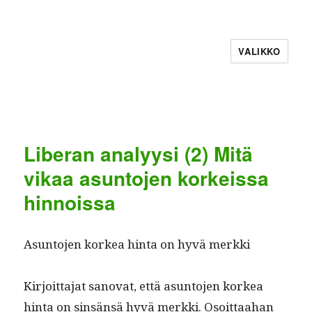
VALIKKO
Liberan analyysi (2) Mitä
vikaa asuntojen korkeissa
hinnoissa
Asun­to­jen korkea hin­ta on hyvä merkki
Kir­joit­ta­jat sanovat, että asun­to­jen korkea
hin­ta on sin­sän­sä hyvä merk­ki. Osoit­taa­han