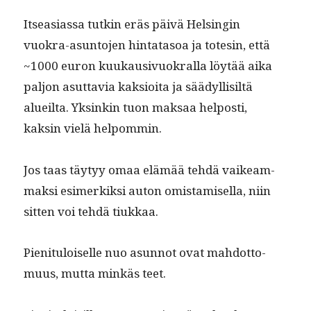
Itseasi­as­sa tutkin eräs päivä Helsin­gin
vuokra-asun­to­jen hin­tata­soa ja totesin, että
~1000 euron kuukau­sivuokral­la löytää aika
paljon asut­tavia kak­sioi­ta ja säädyl­lisiltä
alueil­ta. Yksinkin tuon mak­saa hel­posti,
kaksin vielä helpommin.
Jos taas täy­tyy omaa elämää tehdä vaikeam­
mak­si esimerkik­si auton omis­tamisel­la, niin
sit­ten voi tehdä tiukkaa.
Pien­i­t­u­loiselle nuo asun­not ovat mah­dot­to­
muus, mut­ta minkäs teet.