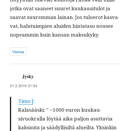
jot­ka ovat saa­neet suuret kuukausi­t­u­lot ja
saa­vat suurem­man lainan. Jos tulo­erot kas­va­
vat, halu­tu­impi­en alu­iden hin­tata­so nousee
nopeam­min kuin kansan maksukyky.
Vastaa
Jysky
sanoo:
21.2.2016 21:54
Timo J
:
Kalasääs­ki: ” ~1000 euron kuukau­
sivuokral­la löytää aika paljon asut­tavia
kak­sioi­ta ja säädyl­lisiltä alueil­ta. Yksinkin