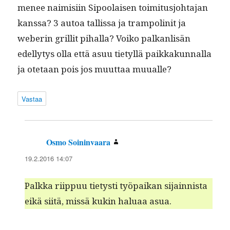
menee naimisi­in Sipoolaisen toim­i­tusjo­hta­jan
kanssa? 3 autoa tallis­sa ja tram­polin­it ja
weberin gril­lit pihal­la? Voiko palkan­lisän
edel­ly­tys olla että asuu tietyl­lä paikkakun­nal­la
ja ote­taan pois jos muut­taa muualle?
Vastaa
Osmo Soininvaara
sanoo:
19.2.2016 14:07
Palk­ka riip­puu tietysti työ­paikan sijain­nista
eikä siitä, mis­sä kukin halu­aa asua.