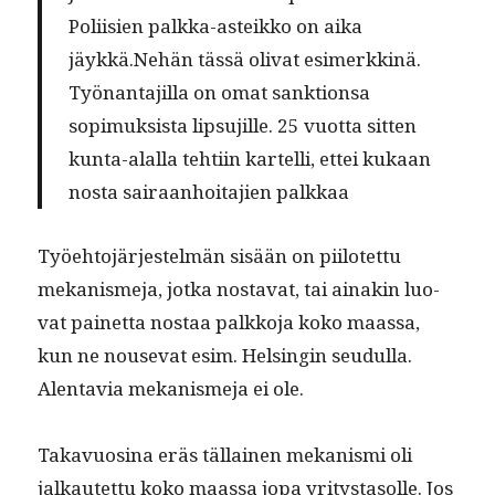
Poli­isien palk­ka-asteikko on aika
jäykkä.Nehän tässä oli­vat esimerkkinä.
Työ­nan­ta­jil­la on omat sank­tion­sa
sopimuk­sista lip­su­jille. 25 vuot­ta sit­ten
kun­ta-alal­la tehti­in kartel­li, ettei kukaan
nos­ta sairaan­hoita­jien palkkaa
Työe­hto­jär­jestelmän sisään on piilotet­tu
mekanis­me­ja, jot­ka nos­ta­vat, tai ainakin luo­
vat painet­ta nos­taa palkko­ja koko maas­sa,
kun ne nou­se­vat esim. Helsin­gin seudul­la.
Alen­tavia mekanis­me­ja ei ole.
Takavu­osi­na eräs täl­lainen mekanis­mi oli
jalka­utet­tu koko maas­sa jopa yri­tys­ta­solle. Jos