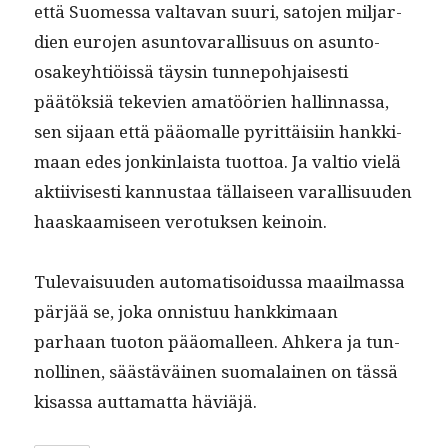
että Suomes­sa val­ta­van suuri, sato­jen mil­jar­
di­en euro­jen asun­to­var­al­lisu­us on asun­to-
osakey­htiöis­sä täysin tun­nepo­h­jais­es­ti
päätök­siä teke­vien amatöörien hallinnas­sa,
sen sijaan että pääo­ma­lle pyrit­täisi­in han­kki­
maan edes jonkin­laista tuot­toa. Ja val­tio vielä
akti­ivis­es­ti kan­nus­taa täl­laiseen var­al­lisu­u­den
haaskaamiseen vero­tuk­sen keinoin.
Tule­vaisu­u­den automa­ti­soidus­sa maail­mas­sa
pär­jää se, joka onnis­tuu han­kki­maan
parhaan tuo­ton pääo­ma­lleen. Ahk­era ja tun­
nolli­nen, säästäväi­nen suo­ma­lainen on tässä
kisas­sa aut­ta­mat­ta häviäjä.