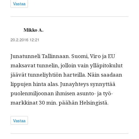
Vastaa
Mikko A.
sanoo:
20.2.2016 12:21
Junatun­neli Tallinnaan. Suo­mi, Viro ja EU
mak­sa­vat tun­nelin, jol­loin vain ylläpi­toku­lut
jäävät tun­neliy­htiön harteil­la. Näin saadaan
lip­pu­jen hin­ta alas. Junay­hteys syn­nyt­tää
puolen­miljoo­nan ihmisen asun­to- ja työ­
markki­nat 30 min. päähän Helsingistä.
Vastaa