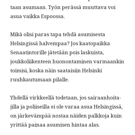
taan asumaan. Työn perässä muut­ta­va voi
asua vaik­ka Espoossa.
Mikä olisi paras tapa tehdä asumis­es­ta
Helsingis­sä halvem­paa? Jos kaatopaik­ka
Senaat­in­to­rille jätetään pois laskuista,
joukkoli­iken­teen huonon­t­a­mi­nen var­maankin
toimisi, kos­ka näin saataisi­in Helsin­ki
ruuhkau­tu­maan pilalle.
Yhdel­lä virk­keel­lä tode­taan, jos sairaan­hoita­
jil­la ja poli­i­seil­la ei ole varaa asua Helsingis­sä,
on järkeväm­pää nos­taa näi­den palkko­ja kuin
yrit­tää painaa asumisen hin­taa alas.