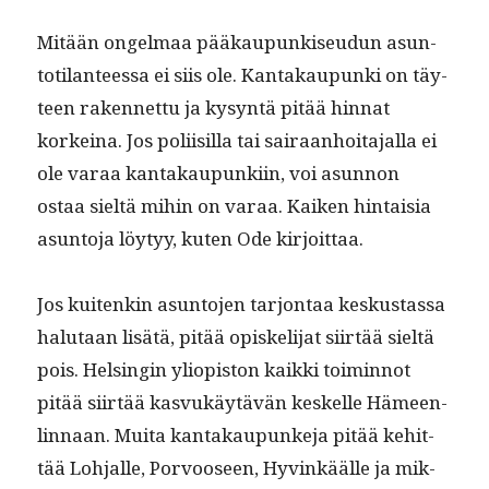
Mitään ongel­maa pääkaupunkiseudun asun­
toti­lanteessa ei siis ole. Kan­takaupun­ki on täy­
teen raken­net­tu ja kysyn­tä pitää hin­nat
korkeina. Jos poli­isil­la tai sairaan­hoita­jal­la ei
ole varaa kan­takaupunki­in, voi asun­non
ostaa sieltä mihin on varaa. Kaiken hin­taisia
asun­to­ja löy­tyy, kuten Ode kirjoittaa.
Jos kuitenkin asun­to­jen tar­jon­taa keskus­tas­sa
halu­taan lisätä, pitää opiske­li­jat siirtää sieltä
pois. Helsin­gin yliopis­ton kaik­ki toimin­not
pitää siirtää kasvukäytävän keskelle Hämeen­
lin­naan. Mui­ta kan­takaupunke­ja pitää kehit­
tää Loh­jalle, Por­vooseen, Hyvinkäälle ja mik­