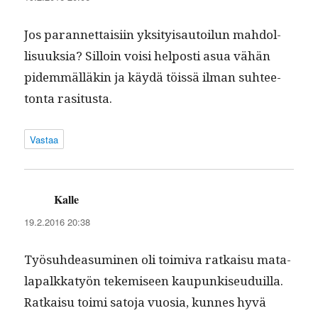
Jos paran­net­taisi­in yksi­ty­isautoilun mah­dol­
lisuuk­sia? Sil­loin voisi hel­posti asua vähän
pidem­mäl­läkin ja käy­dä töis­sä ilman suh­tee­
ton­ta rasitusta.
Vastaa
Kalle
sanoo:
19.2.2016 20:38
Työ­suhdea­sum­i­nen oli toimi­va ratkaisu mata­
la­palkkatyön tekemiseen kaupunkiseuduil­la.
Ratkaisu toi­mi sato­ja vuosia, kunnes hyvä