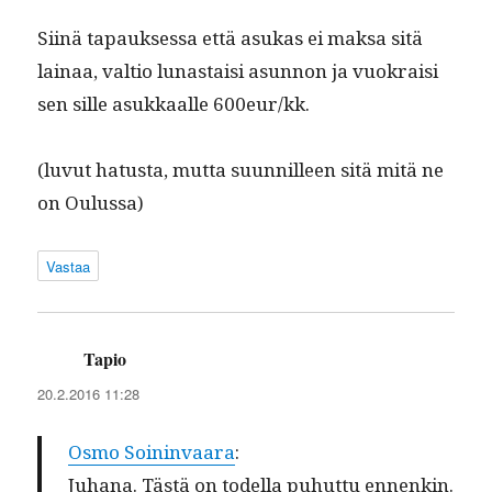
Siinä tapauk­ses­sa että asukas ei mak­sa sitä
lainaa, val­tio lunas­taisi asun­non ja vuokraisi
sen sille asukkaalle 600eur/kk.
(luvut hatus­ta, mut­ta suun­nilleen sitä mitä ne
on Oulussa)
Vastaa
Tapio
sanoo:
20.2.2016 11:28
Osmo Soin­in­vaara
:
Juhana. Tästä on todel­la puhut­tu ennenkin.