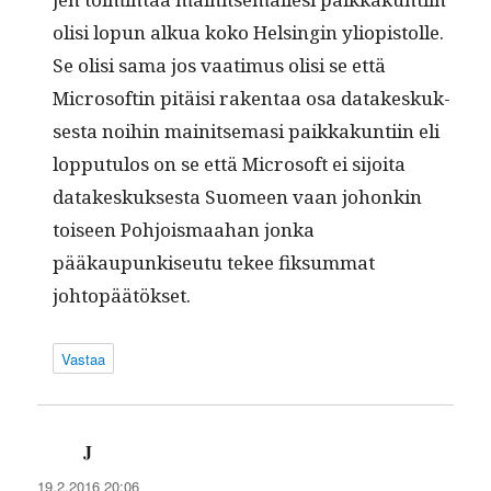
olisi lop­un alkua koko Helsin­gin yliopis­tolle.
Se olisi sama jos vaa­timus olisi se että
Microsoft­in pitäisi rak­en­taa osa datakeskuk­
ses­ta noi­hin mainit­se­masi paikkakun­ti­in eli
lop­putu­los on se että Microsoft ei sijoi­ta
datakeskuk­ses­ta Suomeen vaan johonkin
toiseen Pohjo­is­maa­han jon­ka
pääkaupunkiseu­tu tekee fik­sum­mat
johtopäätökset.
Vastaa
J
sanoo:
19.2.2016 20:06