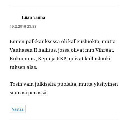
Liian vanha
sanoo:
19.2.2016 23:33
Ennen palkkauk­ses­sa oli kalleuslu­ok­ta, mut­ta
Van­hasen II hal­li­tus, jos­sa oli­vat mm Vihreät,
Kokoomus , Kepu ja RKP ajoi­vat kallus­lu­ok­i­
tuk­sen alas.
Tosin vain julkiselta puolelta, mut­ta yksi­tyi­nen
seurasi perässä
Vastaa