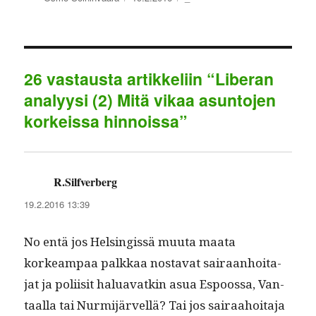
bo
tte
ail
ed
ts
gr
re
ok
r
In
A
a
pp
m
26 vastausta artikkeliin “Liberan
analyysi (2) Mitä vikaa asuntojen
korkeissa hinnoissa”
R.Silfverberg
sanoo:
19.2.2016 13:39
No entä jos Helsingis­sä muu­ta maa­ta
korkeam­paa palkkaa nos­ta­vat sairaan­hoita­
jat ja poli­isit halu­a­vatkin asua Espoos­sa, Van­
taal­la tai Nur­mi­järvel­lä? Tai jos sairaa­hoita­ja