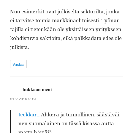
Nuo esimerk­it ovat julkiselta sek­to­ril­ta, jon­ka
ei tarvitse toimia markki­nae­htois­es­ti. Työ­nan­
ta­jil­la ei tietenkään ole yksit­täiseen yri­tyk­seen
kohdis­tu­via sak­tioi­ta, eikä palkka­da­ta edes ole
julkista.
Vastaa
hukkaan meni
sanoo:
21.2.2016 2:19
teekkari
: Ahk­era ja tun­nolli­nen, säästäväi­
nen suo­ma­lainen on tässä kisas­sa aut­ta­
mat­ta häviäjä.