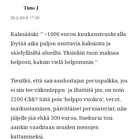
Timo J
sanoo:
20.2.2016 17:30
Kalasääs­ki: ” ~1000 euron kuukau­sivuokral­la
löytää aika paljon asut­tavia kak­sioi­ta ja
säädyl­lisiltä alueil­ta. Yksinkin tuon mak­saa
hel­posti, kaksin vielä helpommin ”
Tiesitkö, että sairaan­hoita­jan perus­palk­ka, jos
ei siis tee viikon­lop­pu- ja iltatöitä jne, on noin
2200 €/kk? Siitä pois ‘help­po vuokra’, verot,
matkus­t­a­mi­nen, päivit­täiset perusate­ri­at, niin
jäl­jelle jää ehkä 300 euroa. Itsekuria tosi­
aankin vaa­di­taan muiden meno­jen
kattamiseksi.