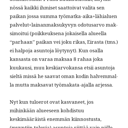
nössä kaik­ki ihmiset saat­toi­vat vali­ta sen
paikan jos­sa sum­ma työmatka-aika+lähialuen
palvelut+lainanmaksukyvyn odotusar­vo mak­
si­moi­tui (poikkeuk­se­na jokaisel­la alueel­la
“parhaan” paikan vei joku rikas, Eiras­ta (tms.)
ei halpo­ja asun­to­ja löy­tynyt). Kun osal­la
kansas­ta on varaa mak­saa 8 rahaa joka
kuukausi, muu keskiar­vokansa etsii asun­to­ja
sieltä mis­sä he saa­vat oman kodin halvem­mal­
la mut­ta mak­sa­vat työ­maka­ta-ajal­la arjessa.
Nyt kun tulo­erot ovat kas­va­neet, jos
mihinkään alueeseen kohdis­tuu
keskimääräistä enem­män kiin­nos­tus­ta,
(myyn­ti­in tule­via) asun­to­ja riit­tää vain niille