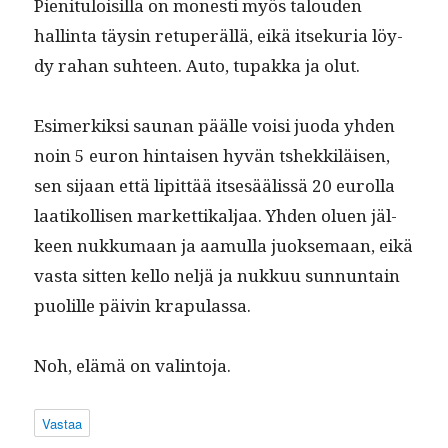
Pien­i­t­u­loisil­la on mon­esti myös talouden
hallinta täysin retu­peräl­lä, eikä itsekuria löy­
dy rahan suh­teen. Auto, tupak­ka ja olut.
Esimerkik­si saunan päälle voisi juo­da yhden
noin 5 euron hin­taisen hyvän tshekkiläisen,
sen sijaan että lipit­tää itsesäälis­sä 20 eurol­la
laatikol­lisen mar­ket­tikal­jaa. Yhden olu­en jäl­
keen nukku­maan ja aamul­la juok­se­maan, eikä
vas­ta sit­ten kel­lo neljä ja nukkuu sun­nun­tain
puo­lille päivin krapulassa.
Noh, elämä on valintoja.
Vastaa