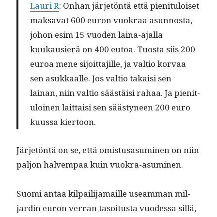
Lau­ri R
: Onhan jär­jetön­tä että pien­i­t­u­loiset
mak­sa­vat 600 euron vuokraa asun­nos­ta,
johon esim 15 vuo­den laina-ajal­la
kuukausierä on 400 eutoa. Tuos­ta siis 200
euroa mene sijoit­ta­jille, ja val­tio kor­vaa
sen asukkaalle. Jos val­tio takaisi sen
lainan, niin val­tio säästäisi rahaa. Ja pien­i­t­
u­loinen lait­taisi sen säästyneen 200 euro
kuus­sa kiertoon.
Jär­jetön­tä on se, että omis­tusasum­i­nen on niin
paljon halvem­paa kuin vuokra-asuminen.
Suo­mi antaa kil­pail­i­ja­maille use­am­man mil­
jardin euron ver­ran tasoi­tus­ta vuodessa sil­lä,