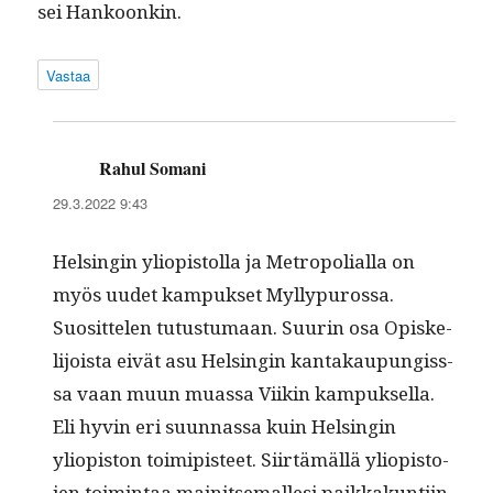
sei Hankoonkin.
Vastaa
Rahul Somani
sanoo:
29.3.2022 9:43
Helsin­gin yliopis­tol­la ja Metropo­lial­la on
myös uudet kam­puk­set Myl­ly­purossa.
Suosit­te­len tutus­tu­maan. Suurin osa Opiske­
li­joista eivät asu Helsin­gin kan­takaupungiss­
sa vaan muun muas­sa Viikin kam­puk­sel­la.
Eli hyvin eri suun­nas­sa kuin Helsin­gin
yliopis­ton toimip­is­teet. Siirtämäl­lä yliopis­to­
jen toim­intaa mainit­se­malle­si paikkakun­ti­in