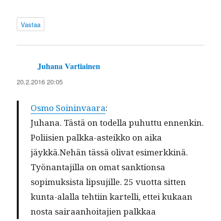
Vastaa
Juhana Vartiainen
sanoo:
20.2.2016 20:05
Osmo Soin­in­vaara
:
Juhana. Tästä on todel­la puhut­tu ennenkin.
Poli­isien palk­ka-asteikko on aika
jäykkä.Nehän tässä oli­vat esimerkkinä.
Työ­nan­ta­jil­la on omat sank­tion­sa
sopimuk­sista lip­su­jille. 25 vuot­ta sit­ten
kun­ta-alal­la tehti­in kartel­li, ettei kukaan
nos­ta sairaan­hoita­jien palkkaa