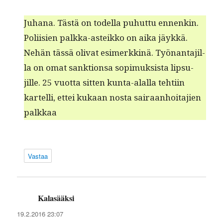
Juhana. Tästä on todel­la puhut­tu ennenkin.
Poli­isien palk­ka-asteikko on aika jäykkä.
Nehän tässä oli­vat esimerkkinä. Työ­nan­ta­jil­
la on omat sank­tion­sa sopimuk­sista lip­su­
jille. 25 vuot­ta sit­ten kun­ta-alal­la tehti­in
kartel­li, ettei kukaan nos­ta sairaan­hoita­jien
palkkaa
Vastaa
Kalasääksi
sanoo:
19.2.2016 23:07