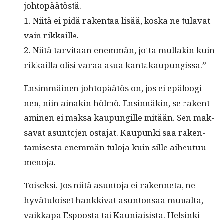
johtopäätöstä.
1. Niitä ei pidä rak­en­taa lisää, kos­ka ne tulavat
vain rikkaille.
2. Niitä tarvi­taan enem­män, jot­ta mul­lakin kuin
rikkail­la olisi varaa asua kantakaupungissa.”
Ensim­mäi­nen johtopäätös on, jos ei epäloogi­
nen, niin ainakin hölmö. Ensin­näkin, se rak­en­t­
a­mi­nen ei mak­sa kaupungille mitään. Sen mak­
sa­vat asun­to­jen osta­jat. Kaupun­ki saa rak­en­
tamis­es­ta enem­män tulo­ja kuin sille aiheutuu
menoja.
Toisek­si. Jos niitä asun­to­ja ei raken­neta, ne
hyvä­tu­loiset han­kki­vat asun­ton­saa muual­ta,
vaikka­pa Espoos­ta tai Kau­ni­ai­sista. Helsin­ki