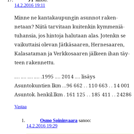
14.2.2016 19:11
Minne ne kan­takaupun­gin asun­not raken­
netaan? Niitä tarvi­taan kuitenkin kym­meniä­
tuhan­sia, jos hin­to­ja halu­taan alas. Jotenkn se
vaikut­taisi ole­van Jätkäsaaren, Her­ne­saaren,
Kalasa­ta­man ja Verkkosaaren jäl­keen ihan täy­
teen rakennettu.
.… .… .… .… .1995 .… 2014 .… lisäys
Asun­tokun­tien lkm …96 662 . . 110 663 . . 14 001
Asun­tok. henkil.lkm . 161 125 . . 185 411 . . 24286
Vastaa
Osmo Soininvaara
sanoo:
14.2.2016 19:29