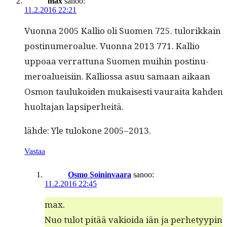
max
sanoo:
11.2.2016 22:21
Vuon­na 2005 Kallio oli Suomen 725. tulorikkain
postinu­meroalue. Vuon­na 2013 771. Kallio
uppoaa ver­rat­tuna Suomen mui­hin postinu­
meroalueisi­in. Kallios­sa asuu samaan aikaan
Osmon taulukoiden mukaises­ti vau­rai­ta kah­den
huolta­jan lapsiperheitä.
lähde: Yle tulokone 2005–2013.
Vastaa
Osmo Soininvaara
sanoo:
11.2.2016 22:45
max.
Nuo tulot pitää vakioi­da iän ja per­hetyypin