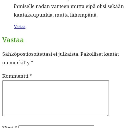
ihmiselle radan var­teen mut­ta eipä olisi sekään
kan­takaupunkia, mut­ta lähempänä.
Vastaa
Vastaa
Sähköpostiosoitettasi ei julkaista.
Pakolliset kentät
on merkitty
*
Kommentti
*
Nimi
*