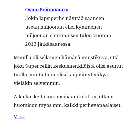
Osmo Soin­in­vaara
:
.Jokin lap­siper­he näyt­tää saa­neen
use­an miljoo­nan ellei kymme­nen
miljoo­nan sat­un­naisen tulon vuon­na
2013 Jätkäsaaressa.
Min­ul­la oli sel­l­ainen hämärä muis­tiku­va, että
joku Super­cellin keskushenkilöistä olisi asunut
tuol­la, mut­ta tuon olisi kai pitänyt näkyä
vieläkin selvemmin.
Aika korkei­ta nuo medi­aan­i­t­u­lotkin, ottaen
huomioon myös mm. kaik­ki perhevapaalaiset.
Vastaa