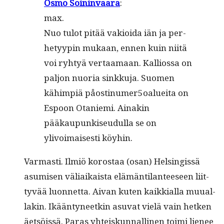
Osmo Soin­in­vaara
:
max.
Nuo tulot pitää vakioi­da iän ja per­
hetyypin mukaan, ennen kuin niitä
voi ryhtyä ver­taa­maan. Kallios­sa on
paljon nuo­ria sinkku­ja. Suomen
kähimpiä påostinumer5oalueita on
Espoon Otanie­mi. Ainakin
pääkaupunkiseudul­la se on
ylivoimais­es­ti köyhin.
Var­masti. Ilmiö korostaa (osan) Helsingis­sä
asumisen väli­aikaista elämän­ti­lanteeseen liit­
tyvää luon­net­ta. Aivan kuten kaikkial­la muual­
lakin. Ikään­tyneetkin asu­vat vielä vain het­ken
äet­söis­sä. Paras yhteiskun­nalli­nen toi­mi lie­nee