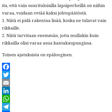
ita, että vain suu­rit­u­loisil­la lap­siper­heil­lä on niihin
varaa, voidaan vetää kak­si johtopäätöstä.
1. Niitä ei pidä rak­en­taa lisää, kos­ka ne tulavat vain
rikkaille.
2. Niitä tarvi­taan enem­män, jot­ta mul­lakin kuin
rikkail­la olisi varaa asua kantakaupungissa.
Toinen ajatuk­sista on epälooginen.
Facebook
Twitter
Email
LinkedIn
WhatsApp