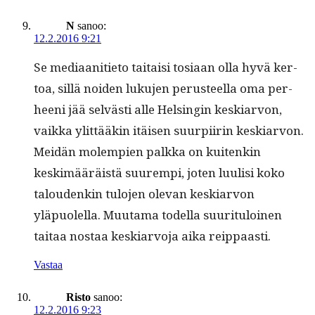
N
sanoo:
12.2.2016 9:21
Se medi­aan­i­ti­eto taitaisi tosi­aan olla hyvä ker­
toa, sil­lä noiden luku­jen perus­teel­la oma per­
heeni jää selvästi alle Helsin­gin keskiar­von,
vaik­ka ylit­tääkin itäisen suurpi­irin keskiar­von.
Mei­dän molem­pi­en palk­ka on kuitenkin
keskimääräistä suurem­pi, joten luulisi koko
taloudenkin tulo­jen ole­van keskiar­von
yläpuolel­la. Muu­ta­ma todel­la suu­rit­u­loinen
taitaa nos­taa keskiar­vo­ja aika reippaasti.
Vastaa
Risto
sanoo:
12.2.2016 9:23