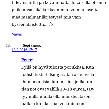
tule­vaisu­ut­ta järkeväm­mältä. Jokaisel­la oli oma
paikkansa eikä korkeam­man voiman aset­ta­
maa maail­man­järjestys­tä niin vain
kyseenalaistettu… 🙂
Vastaa
Sepi
sanoo:
13.2.2016 17:17
Peter
:
Kyl­lä on hyvä­tu­loista porukkaa. Kun
todis­te­tusti Helsingis­säkin asuu vielä
ihan taval­lisia duunare­i­ta, joil­la tun­
tian­siot ovat välil­lä 10–18 euroa, täy­
tyy niil­lä muil­la olla min­is­ter­i­ta­son
palk­ka kun keskiar­vo kuitenkin