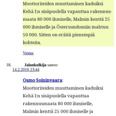
Moot­toritei­den muut­ta­mi­nen kaduik­si
Kehä I:n sisäpuolel­la vapaut­taa raken­nus­
maa­ta 80 000 ihmiselle, Malmin kent­tä 25
000 ihmiselle ja Öster­sun­domi­in mah­tuu
50 000. Sit­ten on eräitä pienem­piä
kohteita.
Vastaa
Jalankulkija
sanoo:
14.2.2016 23:44
Osmo Soin­in­vaara
:
Moot­toritei­den muut­ta­mi­nen kaduik­si
Kehä I:n sisäpuolel­la vapaut­taa
raken­nus­maa­ta 80 000 ihmiselle,
Malmin kent­tä 25 000 ihmiselle ja