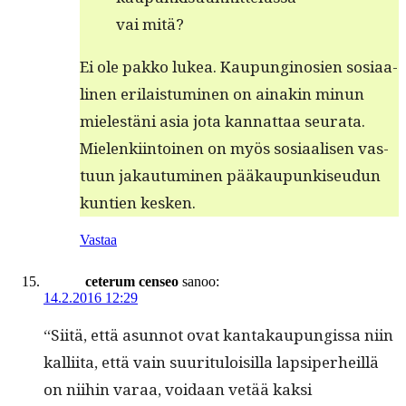
vai mitä?
Ei ole pakko lukea. Kaupungi­nosien sosi­aa­
li­nen eri­lais­tu­mi­nen on ainakin min­un
mielestäni asia jota kan­nat­taa seu­ra­ta.
Mie­lenki­in­toinen on myös sosi­aalisen vas­
tu­un jakau­tu­mi­nen pääkaupunkiseudun
kun­tien kesken.
Vastaa
ceterum censeo
sanoo:
14.2.2016 12:29
“Siitä, että asun­not ovat kan­takaupungis­sa niin
kalli­ita, että vain suu­rit­u­loisil­la lap­siper­heil­lä
on niihin varaa, voidaan vetää kak­si