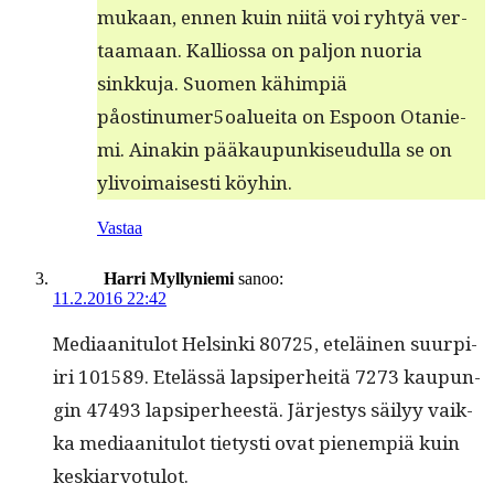
mukaan, ennen kuin niitä voi ryhtyä ver­
taa­maan. Kallios­sa on paljon nuo­ria
sinkku­ja. Suomen kähimpiä
påostinumer5oalueita on Espoon Otanie­
mi. Ainakin pääkaupunkiseudul­la se on
ylivoimais­es­ti köyhin.
Vastaa
Harri Myllyniemi
sanoo:
11.2.2016 22:42
Medi­aan­i­t­u­lot Helsin­ki 80725, eteläi­nen suurpi­
iri 101589. Etelässä lap­siper­heitä 7273 kaupun­
gin 47493 lap­siper­heestä. Järjestys säi­lyy vaik­
ka medi­aan­i­t­u­lot tietysti ovat pienem­piä kuin
keskiarvotulot.