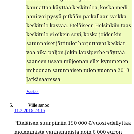
kan­nat­taa käyt­tää keski­t­u­loa, kos­ka medi­
aani voi pysyä pitkään paikallaan vaik­ka
keski­t­u­lo kas­vaa. Eteläiseen Helsinki­in taas
keski­t­u­lo ei oikein sovi, kos­ka joidenkin
sat­un­naiset jät­ti­t­u­lot hor­jut­ta­vat keskiar­
voa aika paljon.Jokin lap­siper­he näyt­tää
saa­neen use­an miljoo­nan ellei kymme­nen
miljoo­nan sat­un­naisen tulon vuon­na 2013
Jätkäsaaressa.
Vastaa
Ville
sanoo:
11.2.2016 23:15
“Eteläisen suurpi­iri­in 150 000 €/vuosi edel­lyt­tää
molem­mista van­hem­mista noin 6 000 euron