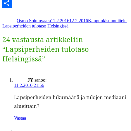
Telegram
Kirjoittaja
Julkaistu
Kategoriat
Av
Share
Osmo Soininvaara
11.2.2016
12.2.2016
Kaupunkisuunnittelu
Lapsiperheiden tulotaso Helsingissä
24 vastausta artikkeliin
“Lapsiperheiden tulotaso
Helsingissä”
JY
sanoo:
11.2.2016 21:56
Lap­siper­hei­den lukumäärä ja tulo­jen medi­aani
alueittain?
Vastaa