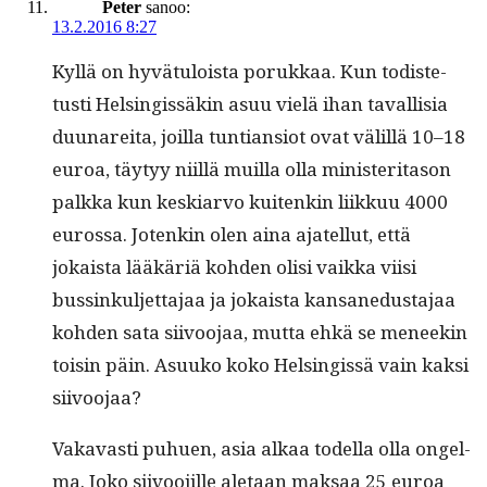
Peter
sanoo:
13.2.2016 8:27
Kyl­lä on hyvä­tu­loista porukkaa. Kun todis­te­
tusti Helsingis­säkin asuu vielä ihan taval­lisia
duunare­i­ta, joil­la tun­tian­siot ovat välil­lä 10–18
euroa, täy­tyy niil­lä muil­la olla min­is­ter­i­ta­son
palk­ka kun keskiar­vo kuitenkin liikkuu 4000
eurossa. Jotenkin olen aina ajatel­lut, että
jokaista lääkäriä kohden olisi vaik­ka viisi
bussinkul­jet­ta­jaa ja jokaista kansane­dus­ta­jaa
kohden sata siivoo­jaa, mut­ta ehkä se meneekin
toisin päin. Asuuko koko Helsingis­sä vain kak­si
siivoojaa?
Vakavasti puhuen, asia alkaa todel­la olla ongel­
ma. Joko siivoo­jille ale­taan mak­saa 25 euroa