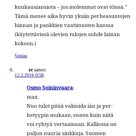
kuukau­sian­sio­ta – jos molem­mat ovat töissä.”
Tämä menee aika hyvin yksi­in per­hea­sun­to­jen
hin­nan ja pankkien vaa­timusten kanssa
(käytet­tävis­sä ole­vien tulo­jen suhde lainan
kokoon.)
Vastaa
ze
sanoo:
12.2.2016 0:58
Osmo Soin­in­vaara
:
max.
Nuo tulot pitää vakioi­da iän ja per­
hetyypin mukaan, ennen kuin niitä
voi ryhtyä ver­taa­maan. Kallios­sa on
paljon nuo­ria sinkku­ja. Suomen