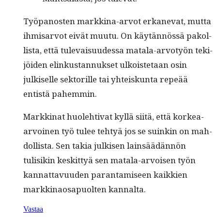
Työ­panos­ten markki­na-arvot erkanevat, mut­ta
ihmis­ar­vot eivät muu­tu. On käytän­nössä pakol­
lista, että tule­vaisu­udessa mata­la-arvo­työn tek­i­
jöi­den elinkus­tan­nuk­set ulkois­te­taan osin
julkiselle sek­to­rille tai yhteiskun­ta repeää
entistä pahemmin.
Markki­nat huole­hti­vat kyl­lä siitä, että korkea-
arvoinen työ tulee tehtyä jos se suinkin on mah­
dol­lista. Sen takia julkisen lain­säädän­nön
tulisikin keskit­tyä sen mata­la-arvoisen työn
kan­nat­tavu­u­den paran­tamiseen kaikkien
markki­naos­a­puolten kannalta.
Vastaa