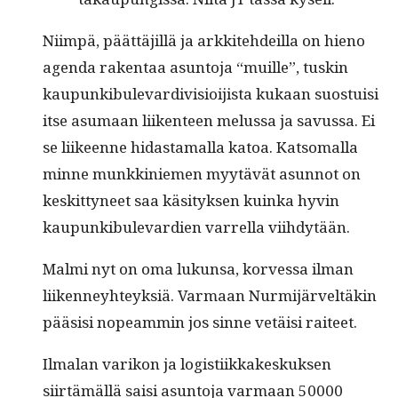
Niim­pä, päät­täjil­lä ja arkkite­hdeil­la on hieno
agen­da rak­en­taa asun­to­ja “muille”, tuskin
kaupunkibule­var­di­vi­sioi­jista kukaan suos­tu­isi
itse asumaan liiken­teen melus­sa ja savus­sa. Ei
se liikeenne hidas­ta­mal­la katoa. Kat­so­ma­l­la
minne munkkiniemen myytävät asun­not on
keskit­tyneet saa käsi­tyk­sen kuin­ka hyvin
kaupunkibule­var­di­en var­rel­la viihdytään.
Mal­mi nyt on oma lukun­sa, korves­sa ilman
liiken­ney­hteyk­siä. Var­maan Nur­mi­järveltäkin
pää­sisi nopeam­min jos sinne vetäisi raiteet.
Ilmalan varikon ja logis­ti­ikkakeskuk­sen
siirtämäl­lä saisi asun­to­ja var­maan 50000