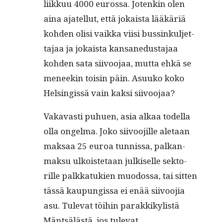
liikkuu 4000 eurossa. Jotenkin olen
aina ajatel­lut, että jokaista lääkäriä
kohden olisi vaik­ka viisi bussinkul­jet­
ta­jaa ja jokaista kansane­dus­ta­jaa
kohden sata siivoo­jaa, mut­ta ehkä se
meneekin toisin päin. Asuuko koko
Helsingis­sä vain kak­si siivoojaa?
Vakavasti puhuen, asia alkaa todel­la
olla ongel­ma. Joko siivoo­jille ale­taan
mak­saa 25 euroa tun­nis­sa, palka­n­
mak­su ulkois­te­taan julkiselle sek­to­
rille palkkatukien muo­dos­sa, tai sit­ten
tässä kaupungis­sa ei enää siivoo­jia
asu. Tule­vat töi­hin parakkikylistä
Mäntsälästä, jos tulevat.