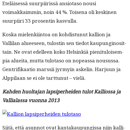
Eteläisessä suurpi­iris­sä ansio­ta­so nousi
voimakkaim­min, noin 44 %. Toise­na oli kesk­i­nen
suurpi­iri 33 pros­entin kasvulla.
Kos­ka mie­lenki­in­toa on kohdis­tunut kallion ja
Vallilan alueeseen, tulostin sen tiedot kaupungi­nosit­
tain. Ne ovat edelleen koko Helsinkiä pien­i­t­u­loisem­
pia aluei­ta, mut­ta tulota­so on nopeas­sa nousus­sa.
Gen­tri­fikaa­tio marssii jyrmyin aske­lin. Har­ju­un ja
Alp­pi­laan se ei ole tart­tunut – vielä.
Kah­den huolta­jan lap­siper­hei­den tulot Kallios­sa ja
Val­lialas­sa vuon­na 2013
Siitä, että asun­not ovat kan­takaupungis­sa niin kalli­