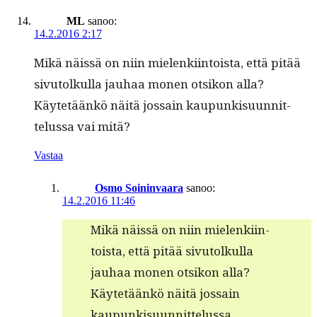
ML
sanoo:
14.2.2016 2:17
Mikä näis­sä on niin mie­lenki­in­toista, että pitää
sivu­tolkul­la jauhaa mon­en otsikon alla?
Käytetäänkö näitä jos­sain kaupunkisu­un­nit­
telus­sa vai mitä?
Vastaa
Osmo Soininvaara
sanoo:
14.2.2016 11:46
Mikä näis­sä on niin mie­lenki­in­
toista, että pitää sivu­tolkul­la
jauhaa mon­en otsikon alla?
Käytetäänkö näitä jos­sain
kaupunkisu­un­nit­telus­sa