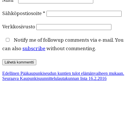
Sähköpostiosoite
*
Verkkosivusto
Notify me of followup comments via e-mail. You
can also
subscribe
without commenting.
Artikkelien
Edellinen
Edellinen
Pääkaupunkiseudun kuntien tulot elämänvaiheen mukaan.
Seuraava
artikkeli:
Seuraava
Kaupunkisuunnittelulautakunnan lista 16.2.2016
selaus
artikkeli: