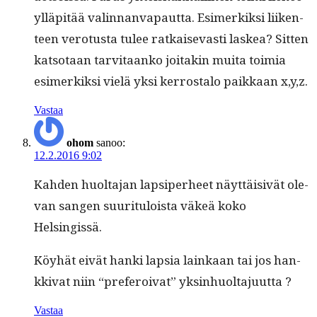
ylläpitää valin­nan­va­paut­ta. Esimerkik­si liiken­
teen vero­tus­ta tulee ratkai­sev­asti laskea? Sit­ten
kat­so­taan tarvi­taanko joitakin mui­ta toimia
esimerkik­si vielä yksi ker­rosta­lo paikkaan x,y,z.
Vastaa
ohom
sanoo:
12.2.2016 9:02
Kah­den huolta­jan lap­siper­heet näyt­täi­sivät ole­
van san­gen suu­rit­u­loista väkeä koko
Helsingissä.
Köy­hät eivät han­ki lap­sia lainkaan tai jos han­
kki­vat niin “prefer­oi­vat” yksinhuoltajuutta ?
Vastaa