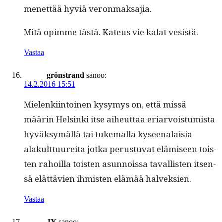
menet­tää hyviä veronmaksajia.
Mitä opimme tästä. Kateus vie kalat vesistä.
Vastaa
grönstrand
sanoo:
14.2.2016 15:51
Mie­lenki­in­toinen kysymys on, että mis­sä
määrin Helsin­ki itse aiheut­taa eri­ar­vois­tu­mista
hyväksymäl­lä tai tuke­mal­la kyseenalaisia
alakult­tuure­i­ta jot­ka perus­tu­vat elämiseen tois­
t­en rahoil­la tois­t­en asun­nois­sa taval­lis­ten itsen­
sä elät­tävien ihmis­ten elämää halveksien.
Vastaa
JY
sanoo: