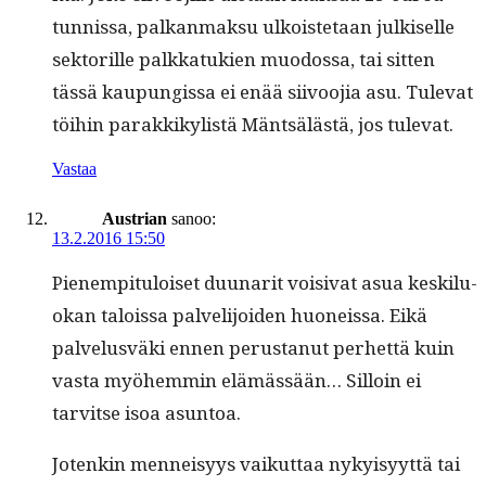
tun­nis­sa, palka­n­mak­su ulkois­te­taan julkiselle
sek­to­rille palkkatukien muo­dos­sa, tai sit­ten
tässä kaupungis­sa ei enää siivoo­jia asu. Tule­vat
töi­hin parakkikylistä Mäntsälästä, jos tulevat.
Vastaa
Austrian
sanoo:
13.2.2016 15:50
Pienem­pit­u­loiset duu­nar­it voisi­vat asua keskilu­
okan talois­sa palveli­joiden huoneis­sa. Eikä
palvelusvä­ki ennen perus­tanut per­het­tä kuin
vas­ta myöhem­min elämässään… Sil­loin ei
tarvitse isoa asuntoa.
Jotenkin men­neisyys vaikut­taa nyky­isyyt­tä tai