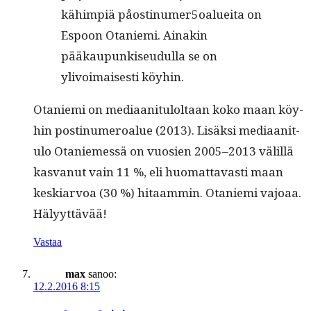
kähimpiä påostinumer5oalueita on
Espoon Otanie­mi. Ainakin
pääkaupunkiseudul­la se on
ylivoimais­es­ti köyhin.
Otanie­mi on medi­aan­i­t­u­loltaan koko maan köy­
hin postinu­meroalue (2013). Lisäk­si medi­aan­i­t­
u­lo Otaniemessä on vuosien 2005–2013 välil­lä
kas­vanut vain 11 %, eli huo­mat­tavasti maan
keskiar­voa (30 %) hitaam­min. Otanie­mi vajoaa.
Hälyyttävää!
Vastaa
max
sanoo:
12.2.2016 8:15