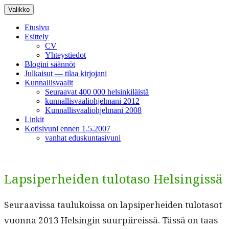
Siirry
Valikko
sisältöön
Etusivu
Esittely
CV
Yhteystiedot
Blogini säännöt
Julkaisut — tilaa kirjojani
Kunnallisvaalit
Seuraavat 400 000 helsinkiläistä
kunnallisvaaliohjelmani 2012
Kunnallisvaaliohjelmani 2008
Linkit
Kotisivuni ennen 1.5.2007
vanhat eduskuntasivuni
Lapsiperheiden tulotaso Helsingissä
Seu­raavis­sa taulukois­sa on lap­siper­hei­den tulota­sot
vuon­na 2013 Helsin­gin suurpi­ireis­sä. Tässä on taas