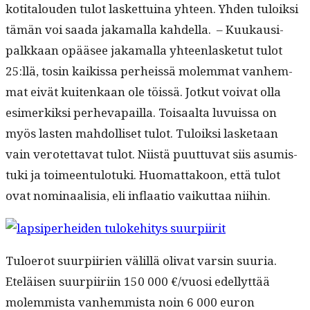
koti­talouden tulot las­ket­tuina yhteen. Yhden tuloik­si
tämän voi saa­da jaka­mal­la kahdel­la. – Kuukausi­
palkkaan opääsee jaka­mal­la yhteen­las­ke­tut tulot
25:llä, tosin kaikissa per­heis­sä molem­mat van­hem­
mat eivät kuitenkaan ole töis­sä. Jotkut voivat olla
esimerkik­si per­he­vap­ail­la. Toisaal­ta luvuis­sa on
myös las­ten mah­dol­liset tulot. Tuloik­si las­ke­taan
vain verotet­ta­vat tulot. Niistä puut­tuvat siis asum­is­
tu­ki ja toimeen­tu­lo­tu­ki. Huo­mat­takoon, että tulot
ovat nom­i­naal­isia, eli inflaa­tio vaikut­taa niihin.
Tulo­erot suurpi­irien välil­lä oli­vat varsin suuria.
Eteläisen suurpi­iri­in 150 000 €/vuosi edel­lyt­tää
molem­mista van­hem­mista noin 6 000 euron