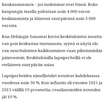
kuukau­sian­sio­ta – jos molem­mat ovat töis­sä. Koko
kaupun­gin tasol­la puhutaan noin 4 000 euron
keskian­sioista ja itäisessä suurpi­iris­sä noin 3 000
eurosta.
Kun Helsin­gin Sanomat ker­toi keski­t­u­lois­t­en muut­ta­
van pois keskus­tan tun­tu­mas­ta, syynä ei näytä ole­
van suu­rit­u­lois­t­en kaikkoami­nen vaan pikem­minkin
päin­vas­toin. Keski­t­u­loisil­la lap­siper­heil­lä ei ole
eteläiseen suurpi­iri­in asiaa.
Lap­siper­hei­den nimel­lis­tu­lot nousi­vat kahdek­sas­sa
vuodessa noin 30 %. Kun inflaa­tio oli vuosien 2015 ja
2013 välil­lä 19 pros­ent­tia, reaalian­sioiden nousuk­si
jäi 10 %.