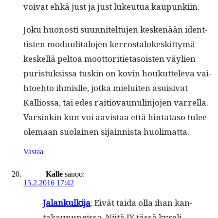
voivat ehkä just ja just lukeu­tua kaupunkiin.
Joku huonos­ti suun­nitel­tu­jen keskenään ident­
tis­ten mod­u­uli­talo­jen ker­rostalokeskit­tymä
keskel­lä pel­toa moot­tori­ti­eta­sois­t­en väylien
puris­tuk­sis­sa tuskin on kovin houkut­tel­e­va vai­
h­toe­hto ihmis­lle, jot­ka mieluiten asu­isi­vat
Kallios­sa, tai edes raitio­vaunulin­jo­jen var­rel­la.
Varsinkin kun voi aav­is­taa että hin­tata­so tulee
ole­maan suo­lainen sijain­nista huolimatta.
Vastaa
Kalle
sanoo:
15.2.2016 17:42
Jalankulk­i­ja
: Eivät tai­da olla ihan kan­
takaupungis­sa. Niitä JY tässä kyseli.