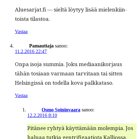
Aluesarjat.fi — sieltä löy­tyy lisää mie­lenki­in­
toista tilastoa.
Vastaa
Pamauttaja
sanoo:
11.2.2016 22:47
Onpa iso­ja sum­mia. Joku medi­aaniko­r­jaus
tähän tosi­aan var­maan tarvi­taan tai sit­ten
Helsingis­sä on todel­la kova palkkataso.
Vastaa
Osmo Soininvaara
sanoo:
12.2.2016 8:10
Pitänee ryhtyä käyt­tämään molem­pia. Jos
halu­aa tutkia gen­tri­fi­gaa­tio­ta Kallios­sa,