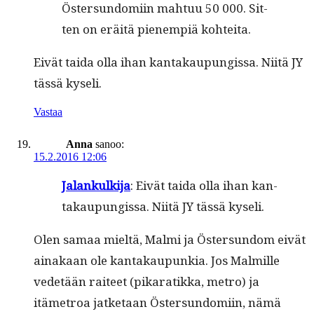
Öster­sun­domi­in mah­tuu 50 000. Sit­
ten on eräitä pienem­piä kohteita.
Eivät tai­da olla ihan kan­takaupungis­sa. Niitä JY
tässä kyseli.
Vastaa
Anna
sanoo:
15.2.2016 12:06
Jalankulk­i­ja
: Eivät tai­da olla ihan kan­
takaupungis­sa. Niitä JY tässä kyseli.
Olen samaa mieltä, Mal­mi ja Öster­sun­dom eivät
ainakaan ole kan­takaupunkia. Jos Malmille
vede­tään raiteet (pikaratik­ka, metro) ja
itämetroa jatke­taan Öster­sun­domi­in, nämä