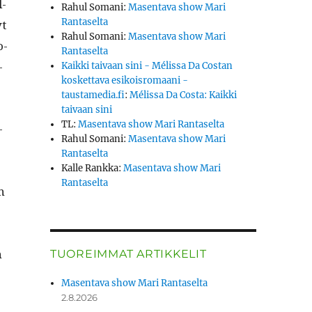
l­
Rahul Somani
:
Masentava show Mari
Rantaselta
yt
Rahul Somani
:
Masentava show Mari
o­
Rantaselta
­
Kaikki taivaan sini - Mélissa Da Costan
koskettava esikoisromaani -
taustamedia.fi
:
Mélissa Da Costa: Kaikki
taivaan sini
TL
:
Masentava show Mari Rantaselta
­
Rahul Somani
:
Masentava show Mari
Rantaselta
Kalle Rankka
:
Masentava show Mari
Rantaselta
n
n
TUOREIMMAT ARTIKKELIT
Masentava show Mari Rantaselta
2.8.2026