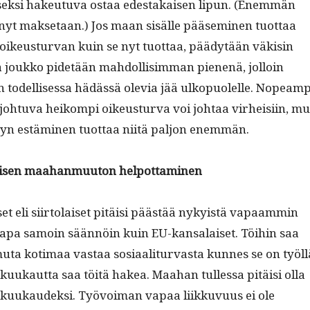
aisek­si hakeu­tu­va ostaa edestakaisen lipun. (Enem­män
le nyt mak­se­taan.) Jos maan sisälle pääsem­i­nen tuot­taa
 oikeustur­van kuin se nyt tuot­taa, päädytään väk­isin
ä joukko pide­tään mah­dol­lisim­man pienenä, jol­loin
todel­lises­sa hädässä ole­via jää ulkop­uolelle. Nopeamp
itä johtu­va heikom­pi oikeustur­va voi johtaa virheisi­in, mu
yn estämi­nen tuot­taa niitä paljon enemmän.
räisen maa­han­muu­ton helpottaminen
iset eli siir­to­laiset pitäisi päästää nyky­istä vapaam­min
­pa samoin sään­nöin kuin EU-kansalaiset. Töi­hin saa
uta koti­maa vas­taa sosi­aal­i­tur­vas­ta kunnes se on työl­l
kuukaut­ta saa töitä hakea. Maa­han tul­lessa pitäisi olla
kuukaudek­si. Työvoiman vapaa liikku­vu­us ei ole