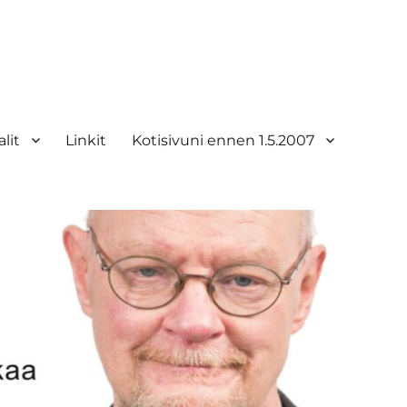
lit
Linkit
Kotisivuni ennen 1.5.2007