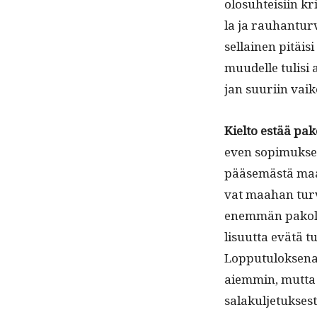
olo­suhteisi­in kr
la ja rauhan­tur­va
sel­l­ainen pitäi
muudelle tulisi a
jan suuri­in vaik
Kiel­to estää pak
even sopimuk­sen 
pääsemästä maa­ha
vat maa­han tur­v
enem­män pako­la
lisu­ut­ta evätä t
Lop­putu­lok­se­na
aiem­min, mut­ta 
salakul­je­tuk­ses