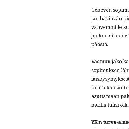
Gen­even sopimuk­
jan häviävän pie
vahvem­mille kui
joukon oikeudet n
päästä.
Vas­tu­un jako k
sopimuk­sen lähtö
laiskysymyk­ses­t
brut­tokansan­tu
asut­ta­maan pak
muil­la tulisi oll
YK:n tur­va-aluee