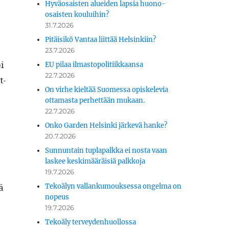
Hyväosaisten alueiden lapsia huono-
osaisten kouluihin?
31.7.2026
Pitäisikö Vantaa liittää Helsinkiin?
23.7.2026
i
EU pilaa ilmastopolitiikkaansa
22.7.2026
t­
On virhe kieltää Suomessa opiskelevia
ottamasta perhettään mukaan.
22.7.2026
Onko Garden Helsinki järkevä hanke?
20.7.2026
Sunnuntain tuplapalkka ei nosta vaan
laskee keskimääräisiä palkkoja
19.7.2026
ä
Tekoälyn vallankumouksessa ongelma on
nopeus
19.7.2026
Tekoäly terveydenhuollossa