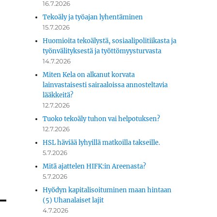
16.7.2026
Tekoäly ja työajan lyhentäminen
15.7.2026
Huomioita tekoälystä, sosiaalipolitiikasta ja
työnvälityksestä ja työttömyysturvasta
14.7.2026
Miten Kela on alkanut korvata
lainvastaisesti sairaaloissa annosteltavia
lääkkeitä?
12.7.2026
Tuoko tekoäly tuhon vai helpotuksen?
12.7.2026
HSL häviää lyhyillä matkoilla takseille.
5.7.2026
Mitä ajattelen HIFK:in Areenasta?
5.7.2026
Hyödyn kapitalisoituminen maan hintaan
(5) Uhanalaiset lajit
4.7.2026