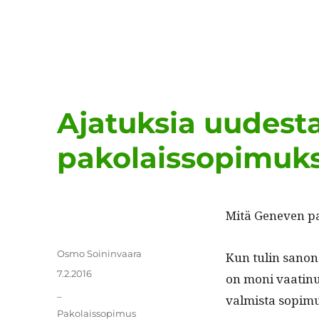
Ajatuksia uudest
pakolaissopimuk
Mitä Gen­even pa
Kirjoittaja
Osmo Soininvaara
Kun tulin sanonee
Julkaistu
7.2.2016
on moni vaat­in­ut
Kategoriat
_
valmista sopimu
Avainsanat
Pakolaissopimus