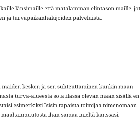
ikkaille län­si­maille että mata­lam­man elin­ta­son maille, jo
n ja tur­va­paikan­hak­i­joiden palveluista.
en maid­en kesken ja sen suh­teut­ta­mi­nen kunkin maan
s­ta tur­va-alueesta sotati­las­sa ole­van maan sisäl­lä en
us­taisi esimerkik­si Isisin tapaista toim­i­jaa nimeno­maan
 maa­han­muu­tos­ta ihan samaa mieltä kanssasi.