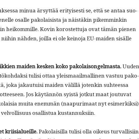
ses­sa min­ua ärsyt­tää eri­tyis­es­ti se, että se antaa suo­
nelle osalle pako­lai­sista ja näistäkin pikem­minkin
n heikom­mille. Kovin korostet­tu­ja ovat tämän pienen
iihin näh­den, joil­la ei ole keino­ja EU-maid­en sisälle
aikkien maid­en kesken koko pako­laisongel­mas­ta.
Uude
ko­hdak­si tulisi ottaa yleis­maail­malli­nen vas­tuu pako­
ä, joka jakau­tu­isi maid­en välil­lä jotenkin suh­teessa
ot­teeseen. Jos käytän­nön syistä jotkut maat joutu­vat
o­laisia mui­ta enem­män (naa­puri­maat nyt esimerkik­si)
a velvol­lisu­us osal­lis­tua kustannuksiin.
t kri­isialueille.
Pako­laisil­la tulisi olla oikeus tur­val­lisi­in