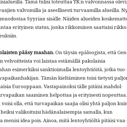
i­isialueil­la. Tämä tulisi toteut­taa YK:n valvon­nas­sa olevi
a­jien valvom­il­la ja aseel­lis­es­ti tur­vaamil­la alueil­la. N
si muo­dostaa Syyr­i­an sisälle. Näi­den aluei­den koske­mat­t
ntaa eri­tyi­nen sta­tus, jon­ka rikkomi­nen saat­taisi rikko
euksiin.
o­lais­ten pääsy maa­han.
On täysin epälo­ogista, että Gen
velvoit­teista voi lais­taa estämäl­lä pako­laisia
n esimerkik­si sank­tioimal­la lentoy­htiöitä, jot­ka tuo­
a­paikan­hak­i­jan. Tämän kieltämi­nen toisi tietysti paljo
isia Euroop­paan. Vastapain­ok­si tälle pitäisi mah­dol­
ur­va­paikan saami­nen helpot­taa ja eri­tyis­es­ti nopeut­taa.
 voisi olla, että tur­va­paikan saa­jia olisi yhtä paljon kui
heik­si valikoi­tu­isi hädä­nalaisem­pia samal­la, kun
­ta menisi idea pois. Ain­oa, mitä lentoy­htiöltä pitäisi vaa­