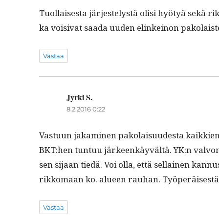
Tuol­lais­es­ta jär­jestelystä olisi hyö­tyä sekä r
ka voisi­vat saa­da uuden elinkeinon pako­lais­te
Vastaa
Jyrki S.
sanoo:
8.2.2016 0:22
Vas­tu­un jakami­nen pako­laisu­ud­es­ta kaikki
BKT:hen tun­tuu jär­keenkäyvältä. YK:n valvo­ma
sen sijaan tiedä. Voi olla, että sel­l­ainen kan­n
rikko­maan ko. alueen rauhan. Työperäis­es­tä
Vastaa