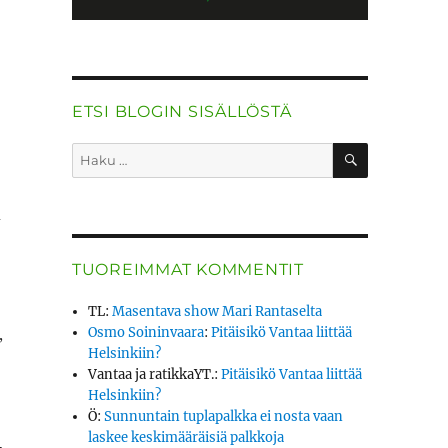
ETSI BLOGIN SISÄLLÖSTÄ
HAKU
Etsi:
n
TUOREIMMAT KOMMENTIT
TL
:
Masentava show Mari Rantaselta
,
Osmo Soininvaara
:
Pitäisikö Vantaa liittää
Helsinkiin?
Vantaa ja ratikkaYT.
:
Pitäisikö Vantaa liittää
Helsinkiin?
Ö
:
Sunnuntain tuplapalkka ei nosta vaan
laskee keskimääräisiä palkkoja