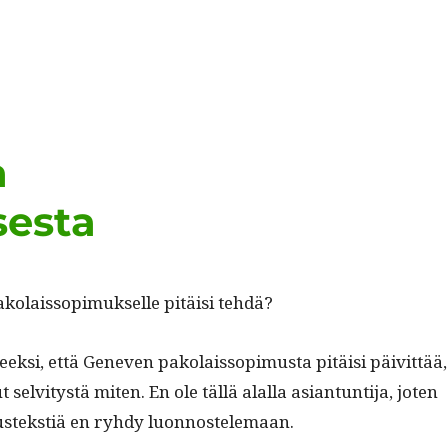
a
sesta
ko­lais­sopimuk­selle pitäisi tehdä?
k­si, että Gen­even pako­lais­sopimus­ta pitäisi päivit­tää,
 selvi­tys­tä miten. En ole täl­lä alal­la asiantun­ti­ja, joten
stek­stiä en ryhdy luonnostelemaan.