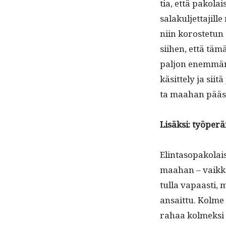
tia, että pako­l
salakul­jet­ta­jil
niin koroste­tun
siihen, että täm
paljon enem­män 
käsit­te­ly ja si
ta maa­han pääs
Lisäk­si: työpe
Elin­ta­sopako­la
maa­han – vaikka
tul­la vapaasti, m
ansait­tu. Kolme 
rahaa kolmek­si 