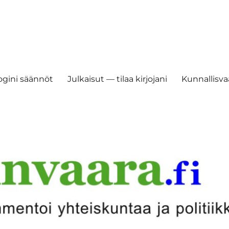
ogini säännöt
Julkaisut — tilaa kirjojani
Kunnallisvaa