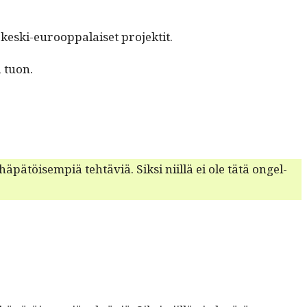
kes­ki-euroop­palaiset projektit.
ä tuon.
äpätöisem­piä tehtäviä. Sik­si niil­lä ei ole tätä ongel­