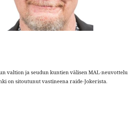
 kun val­tion ja seudun kun­tien välisen MAL-neu­vot­telu
in­ki on sitoutunut vasti­neena raide-Jokerista.