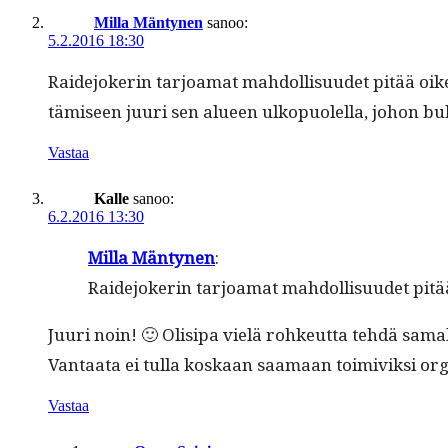
Milla Mäntynen
sanoo:
5.2.2016 18:30
Raide­jok­erin tar­joa­mat mah­dol­lisu­udet pitää 
tämiseen juuri sen alueen ulkop­uolel­la, johon bule
Vastaa
Kalle
sanoo:
6.2.2016 13:30
Mil­la Män­ty­nen
:
Raide­jok­erin tar­joa­mat mah­dol­lisu­udet p
Juuri noin! 🙂 Olisi­pa vielä rohkeut­ta tehdä samal­l
Van­taa­ta ei tul­la koskaan saa­maan toimiviksi organ
Vastaa