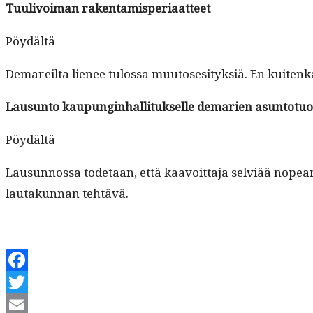
Tuulivoiman rak­en­tamis­pe­ri­aat­teet
Pöy­dältä
Demareil­ta lie­nee tulos­sa muu­tosesi­tyk­siä. En kuit
Lausun­to kaupung­in­hal­li­tuk­selle demarien asun­to­tu
Pöy­dältä
Lausun­nos­sa tode­taan, että kaavoit­ta­ja selviää nopea
lau­takun­nan tehtävä.
Facebook
Twitter