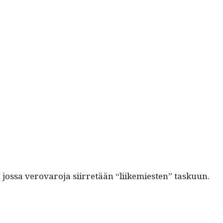
jos­sa verovaro­ja siir­retään “liikemiesten” tasku­un.