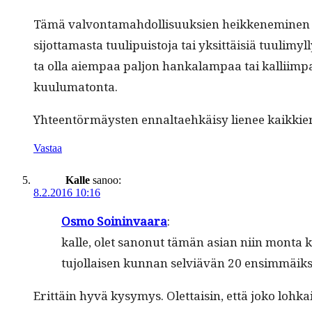
Tämä valvon­tamah­dol­lisuuk­sien heikken­e­m­i­nen 
sijot­ta­mas­ta tuulipuis­to­ja tai yksit­täisiä tuulim
ta olla aiem­paa paljon han­kalam­paa tai kalli­i
kuulumatonta.
Yhteen­tör­mäys­ten ennal­taehkäisy lie­nee kaikkie
Vastaa
Kalle
sanoo:
8.2.2016 10:16
Osmo Soin­in­vaara
:
kalle, olet sanonut tämän asian niin mon­ta ker
tujol­laisen kun­nan selviävän 20 ensim­mäik­se
Erit­täin hyvä kysymys. Olet­taisin, että joko lohkais