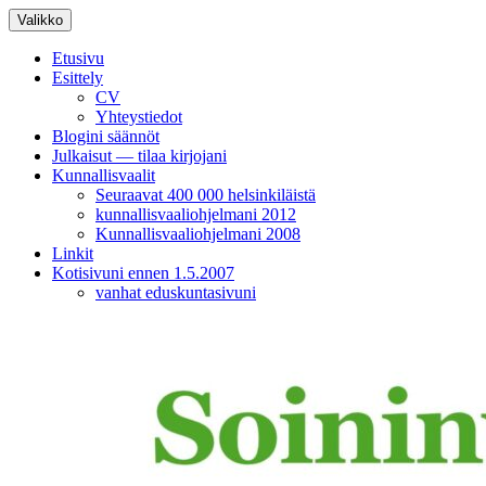
Siirry
Valikko
sisältöön
Etusivu
Esittely
CV
Yhteystiedot
Blogini säännöt
Julkaisut — tilaa kirjojani
Kunnallisvaalit
Seuraavat 400 000 helsinkiläistä
kunnallisvaaliohjelmani 2012
Kunnallisvaaliohjelmani 2008
Linkit
Kotisivuni ennen 1.5.2007
vanhat eduskuntasivuni