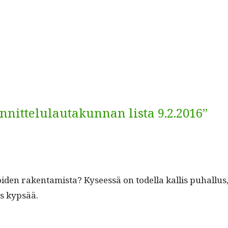
nnittelulautakunnan lista 9.2.2016”
en rak­en­tamista? Kyseessä on todel­la kallis puhal­lus, 
kus kypsää.