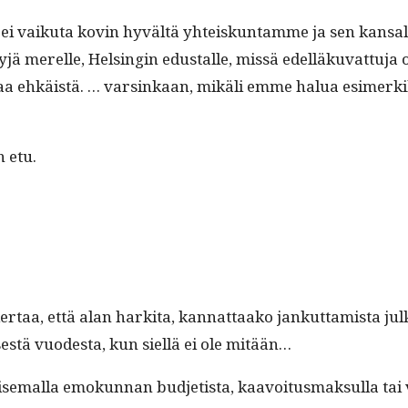
ei vaiku­ta kovin hyvältä yhteiskun­tamme ja sen kansalais­
yl­lyjä merelle, Helsin­gin edustalle, mis­sä edel­läku­vat­tu­
m­paa ehkäistä. … varsinkaan, mikäli emme halua esimerki
n etu.
­taa, että alan harki­ta, kan­nat­taako jankut­tamista julk
s­tä vuodes­ta, kun siel­lä ei ole mitään…
e­mal­la emokun­nan bud­jetista, kaavoitus­mak­sul­la tai va