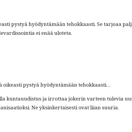
oikeasti pystyä hyö­dyn­tämään tehokkaasti. Se tar­joaa pa
­vardis­soin­tia ei enää uloteta.
itää oikeasti pystyä hyö­dyn­tämään tehokkaasti…
a kun­tau­ud­is­tus ja irrot­taa jok­erin var­teen tule­via 
­isaa­tiok­si. Ne yksinker­tais­es­ti ovat liian suuria.