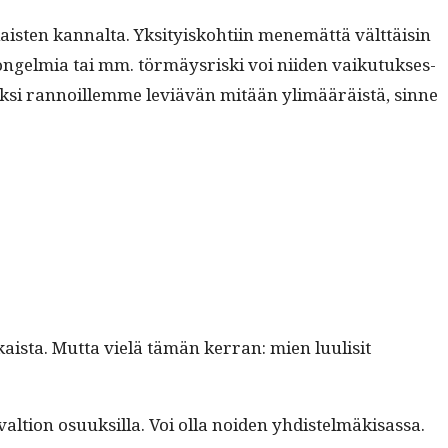
ten kannal­ta. Yksi­tyisko­hti­in men­emät­tä vält­täisin
ja ongelmia tai mm. tör­mäys­ris­ki voi niiden vaiku­tuk­ses­
k­si ran­noillemme lev­iävän mitään ylimääräistä, sinne
a­ista. Mut­ta vielä tämän ker­ran: mien luulisit
l­tion osuuk­sil­la. Voi olla noiden yhdis­telmäk­isas­sa.