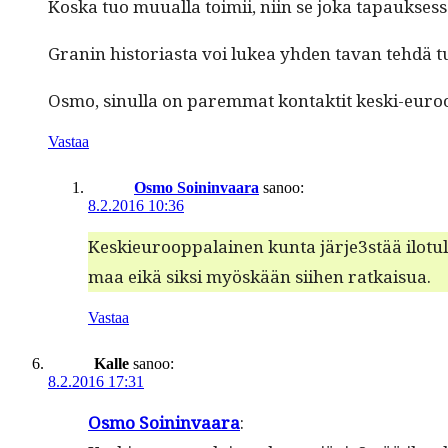
Kos­ka tuo muual­la toimii, niin se joka tapauk­ses
Granin his­to­ri­as­ta voi lukea yhden tavan tehdä t
Osmo, sin­ul­la on parem­mat kon­tak­tit kes­ki-euroop­
Vastaa
Osmo Soininvaara
sanoo:
8.2.2016 10:36
Keskieu­roop­palainen kun­ta järje3stää ilo­tuli
maa eikä sik­si myöskään siihen ratkaisua.
Vastaa
Kalle
sanoo:
8.2.2016 17:31
Osmo Soin­in­vaara
: