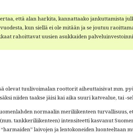
­taa, että alan harki­ta, kan­nat­taako jankut­tamista julk
odes­ta, kun siel­lä ei ole mitään ja se joutuu raoit­ta­ma
kaat rahoit­ta­vat uusien asukkaiden palveluin­vestoin­nit
 ole­vat tuulivoimalan root­torit aiheut­taisi­vat mm. 
 lisäk­si niiden taakse jäisi kai aika suuri katvealue, tai ‑sek
Suomen­lah­den nor­maalin mer­ili­iken­teen tur­val­lisu­us,
(mm. tankker­ili­iken­teen) inten­si­teet­ti kas­vanut Suome
 “har­maid­en” laivo­jen ja lentokonei­den luon­teeltaan 