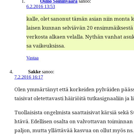
Osmo Soininvaara
sanoo:
6.2.2016 13:53
kalle, olet sanonut tämän asian niin mon­ta ker
laisen kun­nan selviävän 20 ensim­mäik­ses­tä vu
verkos­ta alka­en velal­la. Nythän van­hat asuk
sa vaikeuksissa.
Vastaa
Sakke
sanoo:
7.2.2016 16:17
Olen ymmärtänyt että korkei­den pylväi­den päässä
taisi­vat oletet­tavasti häir­iöitä tutkasig­naali­in ja
Tuol­lai­sista ongelmista saat­taisi­vat kär­siä sekä 
htävä. Edel­lisen osalta on valvot­ta­van toimin­nan 
paljon, mut­ta yllät­tävää kasvua on ollut myös ns.