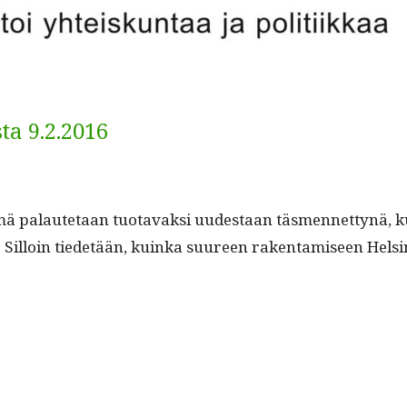
a 9.2.2016
 tämä palaute­taan tuo­tavak­si uud­estaan täs­men­net­tynä,
. Sil­loin tiede­tään, kuin­ka suureen rak­en­tamiseen Hels