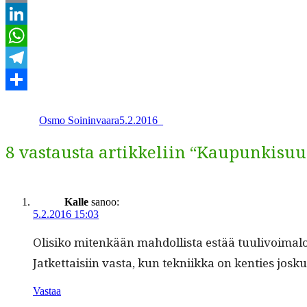
Email
LinkedIn
WhatsApp
Telegram
Kirjoittaja
Julkaistu
Kategoriat
Share
Osmo Soininvaara
5.2.2016
_
8 vastausta artikkeliin “Kaupunkisuu
Kalle
sanoo:
5.2.2016 15:03
Olisiko mitenkään mah­dol­lista estää tuulivoimaloid
Jatket­taisi­in vas­ta, kun tekni­ik­ka on ken­ties jos
Vastaa