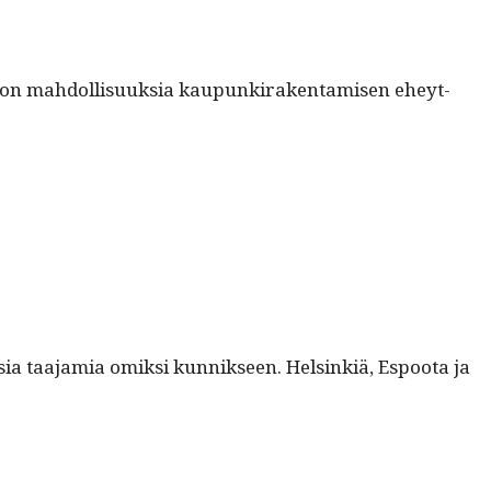
ljon mah­dol­lisuuk­sia kaupunki­rak­en­tamisen eheyt­
uusia taa­jamia omik­si kun­nikseen. Helsinkiä, Espoo­ta ja