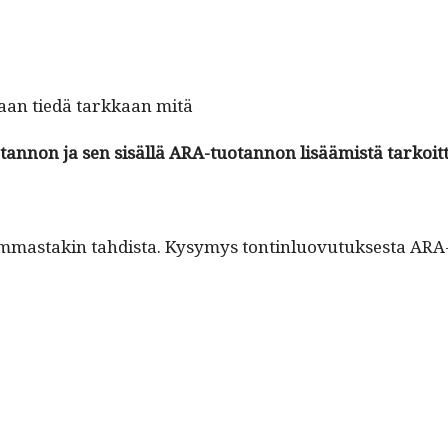
enkaan tiedä tarkkaan mitä
otan­non ja sen sisäl­lä ARA-tuotan­non lisäämistä tarkoit­
m­mas­takin tahdista. Kysymys ton­tin­lu­ovu­tuk­ses­ta AR