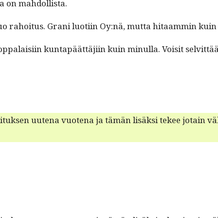
­sa on mahdollista.
uo rahoi­tus. Grani luoti­in Oy:nä, mut­ta hitaam­min kuin 
palaisi­in kun­tapäät­täji­in kuin min­ul­la. Voisit selvit­tä
­tuk­sen uute­na vuote­na ja tämän lisäk­si tekee jotain väh