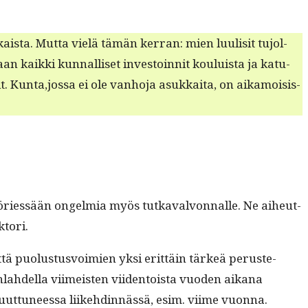
a­ista. Mut­ta vielä tämän ker­ran: mien luulisit tujol­
an kaik­ki kun­nal­liset investoin­nit kouluista ja katu­
. Kunta,jossa ei ole van­ho­ja asukkai­ta, on aikamoi­sis­
pyöriessään ongelmia myös tutkavalvon­nalle. Ne aiheut­
­tori.
 että puo­lus­tusvoimien yksi erit­täin tärkeä peruste­
n­lahdel­la viimeis­ten viiden­toista vuo­den aikana
muut­tuneessa liike­hdin­nässä, esim. viime vuonna.