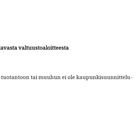
tavas­ta valtuustoaloitteesta
A-tuotan­toon tai muuhun ei ole kaupunkisu­un­nit­telu­