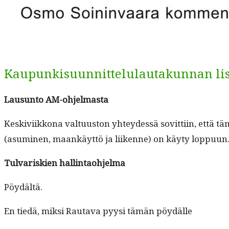
Kaupunkisuunnittelulautakunnan list
Lausun­to AM-ohjelmasta
Keskivi­ikkona val­tu­us­ton yhtey­dessä sovit­ti­in, että
(asum­i­nen, maankäyt­tö ja liikenne) on käy­ty lop­pu­un
Tul­variskien hallintaohjelma
Pöy­dältä.
En tiedä, mik­si Rauta­va pyysi tämän pöydälle