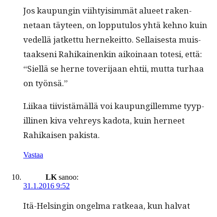
Jos kaupun­gin viihty­isim­mät alueet raken­
netaan täy­teen, on lop­putu­los yhtä kehno kuin
vedel­lä jatket­tu hernekeit­to. Sel­l­ais­es­ta muis­
taak­seni Rahikainenkin aikoinaan tote­si, että:
“Siel­lä se herne tover­i­jaan ehtii, mut­ta turhaa
on työnsä.”
Liikaa tiivistämäl­lä voi kaupungillemme tyyp­
illi­nen kiva vehreys kado­ta, kuin herneet
Rahikaisen pakista.
Vastaa
LK
sanoo:
31.1.2016 9:52
Itä-Helsin­gin ongel­ma ratkeaa, kun hal­vat