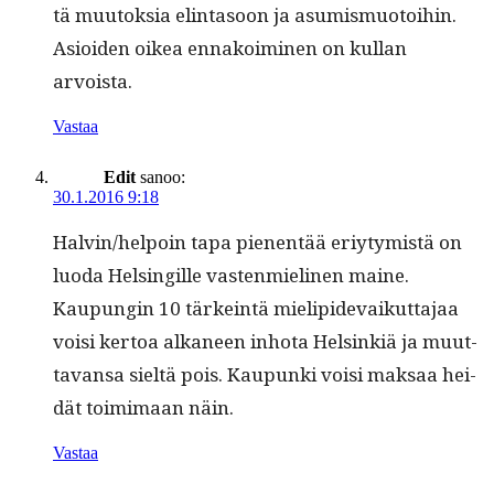
tä muu­tok­sia elin­ta­soon ja asum­is­muo­toi­hin.
Asioiden oikea ennakoimi­nen on kul­lan
arvoista.
Vastaa
Edit
sanoo:
30.1.2016 9:18
Halvin/helpoin tapa pienen­tää eriy­tymistä on
luo­da Helsingille vas­ten­mieli­nen maine.
Kaupun­gin 10 tärkein­tä mielipi­de­vaikut­ta­jaa
voisi ker­toa alka­neen inho­ta Helsinkiä ja muut­
ta­vansa sieltä pois. Kaupun­ki voisi mak­saa hei­
dät toim­i­maan näin.
Vastaa