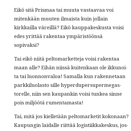
Eikö sitä Pris­maa tai muu­ta vas­taavaa voi
mitenkään muuten ilmaista kuin jol­lain
kirkkail­la väreil­lä? Eikö kaup­pakeskus­ta voisi
edes yrit­tää rak­en­taa ympäristöön­sä
sopivaksi?
Tai eikö niitä pel­tomar­ket­te­ja voisi rak­en­taa
maan alle? Eihän niis­sä kuitenkaan ole ikkunoi­
ta tai luon­non­va­l­oa! Samal­la kun raken­netaan
parkkilu­o­las­to sille hyper­duper­su­per­me­ga­s­
torelle, niin sen kau­pankin voisi tunkea sinne
pois miljöötä rumentamasta!
Tai, mitä jos kiel­letään pel­tomar­ketit kokon­aan?
Kaupun­gin laidalle riit­tää logis­ti­ikkakeskus, jos­