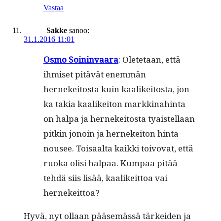
Vastaa
Sakke
sanoo:
31.1.2016 11:01
Osmo Soin­in­vaara
: Olete­taan, että
ihmiset pitävät enem­män
hernekeitos­ta kuin kaa­likeitos­ta, jon­
ka takia kaa­likeiton markki­nahin­ta
on hal­pa ja hernekeitos­ta tyais­tel­laan
pitkin jonoin ja hernekeiton hin­ta
nousee. Toisaal­ta kaik­ki toivo­vat, että
ruo­ka olisi hal­paa. Kumpaa pitää
tehdä siis lisää, kaa­likeit­toa vai
hernekeittoa?
Hyvä, nyt ollaan pääsemässä tärkei­den ja