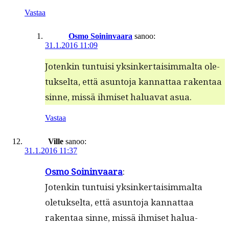
Vastaa
Osmo Soininvaara
sanoo:
31.1.2016 11:09
Jotenkin tun­tu­isi yksinker­taisim­mal­ta ole­
tuk­selta, että asun­to­ja kan­nat­taa rak­en­taa
sinne, mis­sä ihmiset halu­a­vat asua.
Vastaa
Ville
sanoo:
31.1.2016 11:37
Osmo Soin­in­vaara
:
Jotenkin tun­tu­isi yksinker­taisim­mal­ta
ole­tuk­selta, että asun­to­ja kan­nat­taa
rak­en­taa sinne, mis­sä ihmiset halu­a­