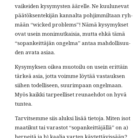
vaikei­den kysymys­ten äärelle. Ne kuu­lunevat
päätök­sen­tek­i­jän kannal­ta pohjim­mil­taan ryh­
mään “wicked prob­lems”! Nämä kysymyk­set
ovat usein mon­imutkaisia, mut­ta ehkä tämä
“sopankeit­täjän ongel­ma” antaa mah­dol­lisu­u­
den ava­ta asiaa.
Kysymyk­sen oikea muo­toilu on usein erit­täin
tärkeä asia, jot­ta voimme löytää vas­tauk­sen
siihen todel­liseen, suurim­paan ongel­maan.
Myös kaik­ki tarpeel­liset reunae­hdot on hyvä
tuntea.
Tarvit­semme siis aluk­si lisää tieto­ja. Miten isot
maatikut tai varas­tot “sopankeit­täjäl­lä” on a)
herneitä ja b) kaalia varten käytettävissään?