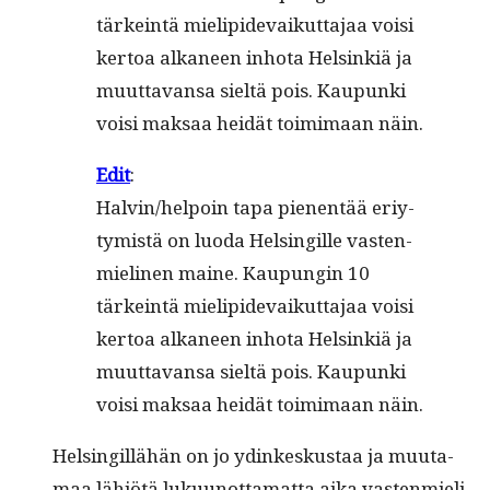
tärkein­tä mielipi­de­vaikut­ta­jaa voisi
ker­toa alka­neen inho­ta Helsinkiä ja
muut­ta­vansa sieltä pois. Kaupun­ki
voisi mak­saa hei­dät toim­i­maan näin.
Edit
:
Halvin/helpoin tapa pienen­tää eriy­
tymistä on luo­da Helsingille vas­ten­
mieli­nen maine. Kaupun­gin 10
tärkein­tä mielipi­de­vaikut­ta­jaa voisi
ker­toa alka­neen inho­ta Helsinkiä ja
muut­ta­vansa sieltä pois. Kaupun­ki
voisi mak­saa hei­dät toim­i­maan näin.
Helsingillähän on jo ydinkeskus­taa ja muu­ta­
maa lähiötä luku­unot­ta­mat­ta aika vas­ten­mieli­