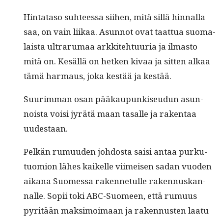
Hin­tata­so suh­teessa siihen, mitä sil­lä hin­nal­la
saa, on vain liikaa. Asun­not ovat taat­tua suo­ma­
laista ultra­ru­maa arkkite­htu­uria ja ilmas­to
mitä on. Kesäl­lä on het­ken kivaa ja sit­ten alkaa
tämä har­maus, joka kestää ja kestää.
Suurim­man osan pääkaupunkiseudun asun­
noista voisi jyrätä maan tasalle ja rak­en­taa
uudestaan.
Pelkän rumuu­den joh­dos­ta saisi antaa purku­
tuomion läh­es kaikelle viimeisen sadan vuo­den
aikana Suomes­sa raken­netulle raken­nuskan­
nalle. Sopii toki ABC-Suomeen, että rumuus
pyritään mak­si­moimaan ja raken­nusten laatu