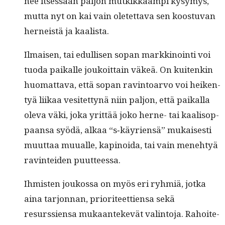
nee itsessään paljon mutkikkaampi kysymys,
mut­ta nyt on kai vain oletet­ta­va sen koos­t­u­van
herneistä ja kaalista.
Ilmaisen, tai edullisen sopan markki­noin­ti voi
tuo­da paikalle joukoit­tain väkeä. On kuitenkin
huo­mat­ta­va, että sopan rav­in­toar­vo voi heiken­
tyä liikaa vesitet­tynä niin paljon, että paikalla
ole­va väki, joka yrit­tää joko herne- tai kaal­isop­
paansa syödä, alkaa “s‑käyriensä” mukaises­ti
muut­taa muualle, kapinoi­da, tai vain mene­htyä
rav­in­tei­den puutteessa.
Ihmis­ten joukos­sa on myös eri ryh­miä, jot­ka
aina tar­jon­nan, pri­or­i­teet­tien­sa sekä
resurssien­sa mukaan­tekevät val­in­to­ja. Rahoite­