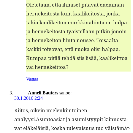
Olete­taan, että ihmiset pitävät enem­män
hernekeitos­ta kuin kaa­likeitos­ta, jon­ka
takia kaa­likeiton markki­nahin­ta on hal­pa
ja hernekeitos­ta tyais­tel­laan pitkin jonoin
ja hernekeiton hin­ta nousee. Toisaal­ta
kaik­ki toivo­vat, että ruo­ka olisi hal­paa.
Kumpaa pitää tehdä siis lisää, kaa­likeit­toa
vai hernekeittoa?
Vastaa
Anneli Bauters
sanoo:
30.1.2016 2:24
Kiitos, oikein mie­lenki­in­toinen
analyysi.Asuntoasiat ja asum­istyyp­it kiin­nos­ta­
vat eläkeläisiä, kos­ka tule­vaisu­us tuo väistämät­