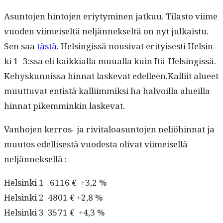
Asun­to­jen hin­to­jen eriy­tymi­nen jatkuu. Tilas­to viime
vuo­den viimeiseltä neljän­nek­seltä on nyt julka­istu.
Sen saa
tästä
. Helsingis­sä nousi­vat eri­tyis­es­ti Helsin­
ki 1–3:ssa eli kaikkial­la muual­la kuin Itä-Helsingis­sä.
Kehyskun­nis­sa hin­nat laske­vat edelleen.Kalliit alueet
muut­tuvat entistä kalli­im­mik­si ha halvoil­la alueil­la
hin­nat pikem­minkin laskevat.
Van­ho­jen ker­ros- ja riv­i­taloa­sun­to­jen neliöhin­nat ja
muu­tos edel­lis­es­tä vuodes­ta oli­vat viimeisel­lä
neljänneksellä :
Helsin­ki 1 6116 € +3,2 %
Helsin­ki 2 4801 € +2,8 %
Helsin­ki 3 3571 € +4,3 %