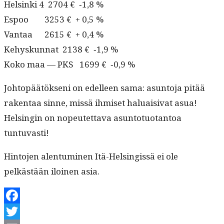
Helsin­ki 4 2704 € ‑1,8 %
Espoo 3253 € + 0,5 %
Van­taa 2615 € + 0,4 %
Kehyskun­nat 2138 € ‑1,9 %
Koko maa — PKS 1699 € ‑0,9 %
Johtopäätök­seni on edelleen sama: asun­to­ja pitää
rak­en­taa sinne, mis­sä ihmiset halu­aisi­vat asua!
Helsin­gin on nopeutet­ta­va asun­to­tuotan­toa
tuntuvasti!
Hin­to­jen alen­tu­mi­nen Itä-Helsingis­sä ei ole
pelkästään iloinen asia.
Facebook