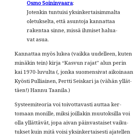
Osmo Soin­in­vaara
:
Jotenkin tun­tu­isi yksinker­taisim­mal­ta
ole­tuk­selta, että asun­to­ja kan­nat­taa
rak­en­taa sinne, mis­sä ihmiset halu­a­
vat asua.
Kan­nat­taa myös lukea (vaik­ka uudelleen, kuten
minäkin tein) kir­ja “Kasvun rajat” alun perin
kai 1970-luvul­ta (, jon­ka suomen­si­vat aikoinaan
Kyösti Pul­li­ainen, Pert­ti Seiskari ja (vähän yllät­
täen!) Han­nu Taanila.)
Sys­teemi­teo­ria voi toiv­ot­tavasti aut­taa ker­
tomaan monille, mik­si joil­lakin muu­tok­sil­la voi
olla yllät­tävät, jopa aivan päin­vas­taiset vaiku­
tuk­set kuin mitä voisi yksinker­tais­es­ti ajatellen