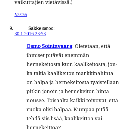
vaikut­ta­jien vietävissä.)
Vastaa
Sakke
sanoo:
30.1.2016 23:53
Osmo Soin­in­vaara
: Olete­taan, että
ihmiset pitävät enem­män
hernekeitos­ta kuin kaa­likeitos­ta, jon­
ka takia kaa­likeiton markki­nahin­ta
on hal­pa ja hernekeitos­ta tyais­tel­laan
pitkin jonoin ja hernekeiton hin­ta
nousee. Toisaal­ta kaik­ki toivo­vat, että
ruo­ka olisi hal­paa. Kumpaa pitää
tehdä siis lisää, kaa­likeit­toa vai
hernekeittoa?