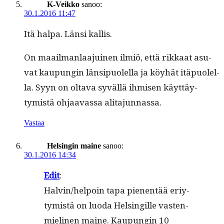
K-Veikko
sanoo:
30.1.2016 11:47
Itä hal­pa. Län­si kallis.
On maail­man­laa­juinen ilmiö, että rikkaat asu­
vat kaupun­gin län­sipuolel­la ja köy­hät itäpuolel­
la. Syyn on olta­va syväl­lä ihmisen käyt­täy­
tymistä ohjaavas­sa alitajunnassa.
Vastaa
Helsingin maine
sanoo:
30.1.2016 14:34
Edit
:
Halvin/helpoin tapa pienen­tää eriy­
tymistä on luo­da Helsingille vas­ten­
mieli­nen maine. Kaupun­gin 10