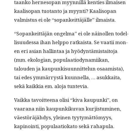
taanko her­ne­sopan myyn­nil­lä ken­ties ilmaisen
kaal­isopan tuotan­to ja myyn­ti? Kaal­isopan
valmis­tus ei ole “sopankeit­täjälle” ilmaista.
“Sopankeit­täjän ongel­ma” ei ole näi­nollen todel­
lisu­udessa ihan help­po ratkaista. Se vaatii mon­
en eri asian hallintaa ja hyö­dyn­tämis­taito­ja
(mm. ekolo­gian, pop­u­laa­tio­dy­nami­ikan,
talouden ja kaupunkisu­un­nit­telun osaamista),
tai edes ymmär­rystä kuun­nel­la, … asukkai­ta,
sekä kaikkia em. alo­ja tuntevia.
Vaik­ka tavoit­teena olisi “kiva kaupun­ki”, on
vaarana niin kaupunkiku­van kur­jis­tu­mi­nen,
väestöräjähdys, yleinen tyy­tymät­tömyys,
kapinoin­ti, pop­u­laa­tioka­to sekä rahapula.