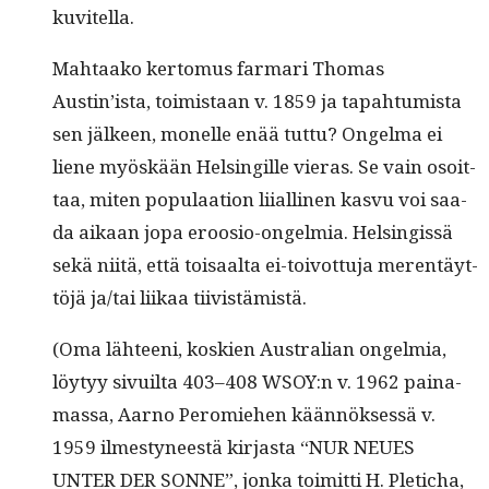
kuvitella.
Mah­taako ker­to­mus far­mari Thomas
Austin’ista, toimis­taan v. 1859 ja tapah­tu­mista
sen jäl­keen, mon­elle enää tut­tu? Ongel­ma ei
liene myöskään Helsingille vieras. Se vain osoit­
taa, miten pop­u­laa­tion liialli­nen kasvu voi saa­
da aikaan jopa eroosio-ongelmia. Helsingis­sä
sekä niitä, että toisaal­ta ei-toiv­ot­tu­ja mer­en­täyt­
töjä ja/tai liikaa tiivistämistä.
(Oma läh­teeni, koskien Aus­tralian ongelmia,
löy­tyy sivuil­ta 403–408 WSOY:n v. 1962 paina­
mas­sa, Aarno Per­omiehen kään­nök­sessä v.
1959 ilmestyneestä kir­jas­ta “NUR NEUES
UNTER DER SONNE”, jon­ka toimit­ti H. Pleticha,