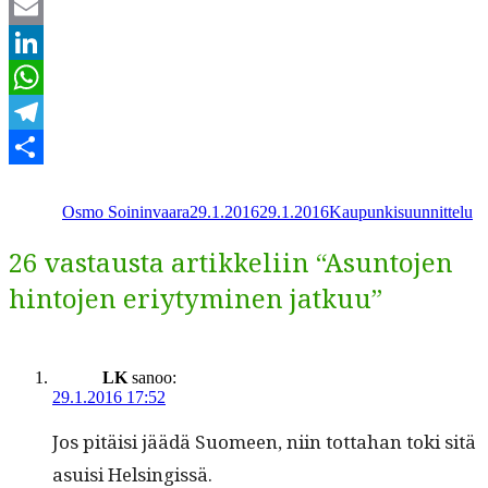
Twitter
Email
LinkedIn
WhatsApp
Telegram
Kirjoittaja
Julkaistu
Kategoriat
Share
Osmo Soininvaara
29.1.2016
29.1.2016
Kaupunkisuunnittelu
26 vastausta artikkeliin “Asuntojen
hintojen eriytyminen jatkuu”
LK
sanoo:
29.1.2016 17:52
Jos pitäisi jäädä Suomeen, niin tot­ta­han toki sitä
asu­isi Helsingissä.