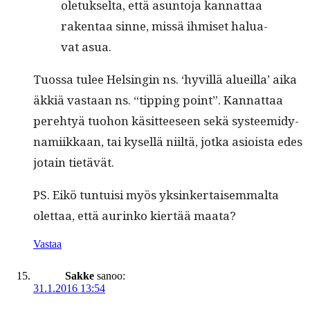
ole­tuk­selta, että asun­to­ja kan­nat­taa
rak­en­taa sinne, mis­sä ihmiset halu­a­
vat asua.
Tuos­sa tulee Helsin­gin ns. ‘hyvil­lä alueil­la’ aika
äkkiä vas­taan ns. “tip­ping point”. Kan­nat­taa
pere­htyä tuo­hon käsit­teeseen sekä sys­teemi­dy­
nami­ikkaan, tai kysel­lä niiltä, jot­ka asioista edes
jotain tietävät.
PS. Eikö tun­tu­isi myös yksinker­taisem­mal­ta
olet­taa, että aurinko kiertää maata?
Vastaa
Sakke
sanoo:
31.1.2016 13:54