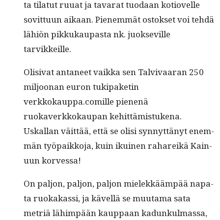
ta tilatut ruu­at ja tavarat tuo­daan kotiovelle
sovit­tuun aikaan. Pienem­mät ostok­set voi tehdä
lähiön pikkukau­pas­ta nk. juok­seville
tarvikkeille.
Oli­si­vat anta­neet vaik­ka sen Tal­vi­vaaran 250
miljoo­nan euron tukipaketin
verkkokauppa.comille pienenä
ruokaverkkokau­pan kehit­tämis­tuke­na.
Uskallan väit­tää, että se olisi syn­nyt­tänyt enem­
män työ­paikko­ja, kuin ikuinen rahareikä Kain­
u­un korvessa!
On paljon, paljon, paljon mielekkääm­pää nap­a­
ta ruokakas­si, ja kävel­lä se muu­ta­ma sata
metriä lähim­pään kaup­paan kadunkul­mas­sa,