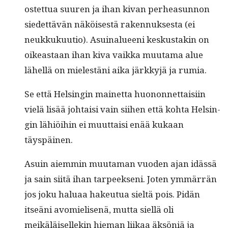
ostet­tua suuren ja ihan kivan per­hea­sun­non
siedet­tävän näköis­es­tä raken­nuk­ses­ta (ei
neukkukuu­tio). Asuinalueeni keskus­takin on
oikeas­t­aan ihan kiva vaik­ka muu­ta­ma alue
lähel­lä on mielestäni aika järkkyjä ja rumia.
Se että Helsin­gin mainet­ta huonon­net­taisi­in
vielä lisää johtaisi vain siihen että koh­ta Helsin­
gin lähiöi­hin ei muut­taisi enää kukaan
täyspäinen.
Asuin aiem­min muu­ta­man vuo­den ajan idässä
ja sain siitä ihan tarpeek­seni. Joten ymmär­rän
jos joku halu­aa hakeu­tua sieltä pois. Pidän
itseäni avom­ielisenä, mut­ta siel­lä oli
meikäläisellekin hie­man liikaa äksöniä ja