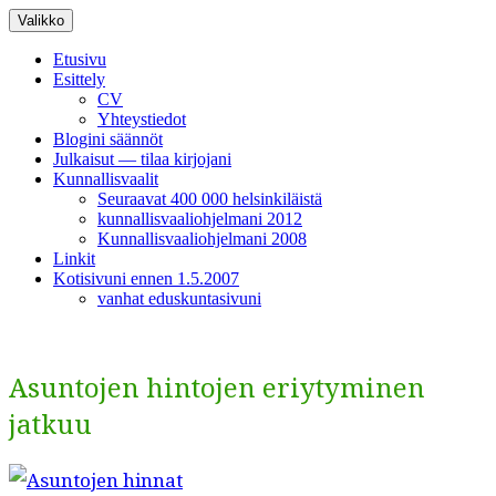
Siirry
Valikko
sisältöön
Etusivu
Esittely
CV
Yhteystiedot
Blogini säännöt
Julkaisut — tilaa kirjojani
Kunnallisvaalit
Seuraavat 400 000 helsinkiläistä
kunnallisvaaliohjelmani 2012
Kunnallisvaaliohjelmani 2008
Linkit
Kotisivuni ennen 1.5.2007
vanhat eduskuntasivuni
Asuntojen hintojen eriytyminen
jatkuu