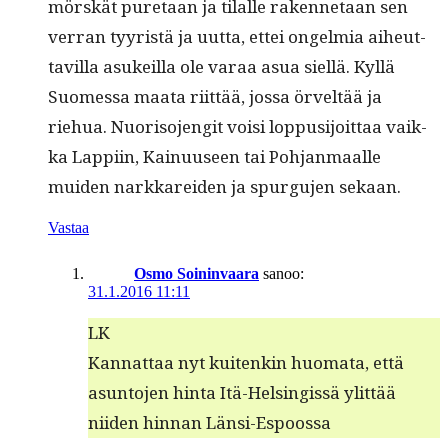
mörskät pure­taan ja tilalle raken­netaan sen
ver­ran tyyristä ja uut­ta, ettei ongelmia aiheut­
tavil­la asukeil­la ole varaa asua siel­lä. Kyl­lä
Suomes­sa maa­ta riit­tää, jos­sa örveltää ja
riehua. Nuoriso­jen­git voisi lop­pusi­joit­taa vaik­
ka Lap­pi­in, Kain­u­useen tai Poh­jan­maalle
muiden narkkarei­den ja spur­gu­jen sekaan.
Vastaa
Osmo Soininvaara
sanoo:
31.1.2016 11:11
LK
Kan­nat­taa nyt kuitenkin huo­ma­ta, että
asun­to­jen hin­ta Itä-Helsingis­sä ylit­tää
niiden hin­nan Länsi-Espoossa