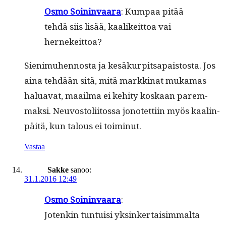
Osmo Soin­in­vaara
: Kumpaa pitää
tehdä siis lisää, kaa­likeit­toa vai
hernekeittoa?
Sien­imuhen­nos­ta ja kesäkurpit­sapais­tos­ta. Jos
aina tehdään sitä, mitä markki­nat muka­mas
halu­a­vat, maail­ma ei kehi­ty koskaan parem­
mak­si. Neu­vos­toli­itossa jonotet­ti­in myös kaal­in­
päitä, kun talous ei toiminut.
Vastaa
Sakke
sanoo:
31.1.2016 12:49
Osmo Soin­in­vaara
:
Jotenkin tun­tu­isi yksinker­taisim­mal­ta