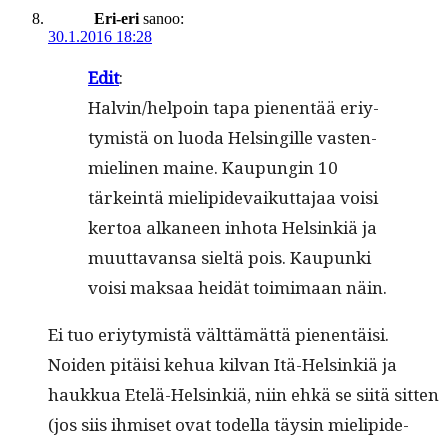
Eri-eri
sanoo:
30.1.2016 18:28
Edit
:
Halvin/helpoin tapa pienen­tää eriy­
tymistä on luo­da Helsingille vas­ten­
mieli­nen maine. Kaupun­gin 10
tärkein­tä mielipi­de­vaikut­ta­jaa voisi
ker­toa alka­neen inho­ta Helsinkiä ja
muut­ta­vansa sieltä pois. Kaupun­ki
voisi mak­saa hei­dät toim­i­maan näin.
Ei tuo eriy­tymistä vält­tämät­tä pienen­täisi.
Noiden pitäisi kehua kil­van Itä-Helsinkiä ja
haukkua Etelä-Helsinkiä, niin ehkä se siitä sit­ten
(jos siis ihmiset ovat todel­la täysin mielipi­de­