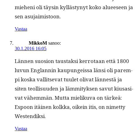
mieheni oli täysin kyl­lästynyt koko alueeseen ja
sen asujaimistoon.
Vastaa
MikkoM
sanoo:
30.1.2016 16:05
Län­nen suo­sion taus­tak­si ker­ro­taan että 1800
luvun Englan­nin kaupungeis­sa län­si oli parem­
pi kos­ka val­lit­se­vat tuulet oli­vat lännestä ja
siten teol­lisu­u­den ja läm­mi­tyk­sen savut kiusasi­
vat vähem­män. Mut­ta mieliku­va on tärkeä:
Espoon itäi­nen kolk­ka, oikein itis, on nimet­ty
Westendiksi.
Vastaa