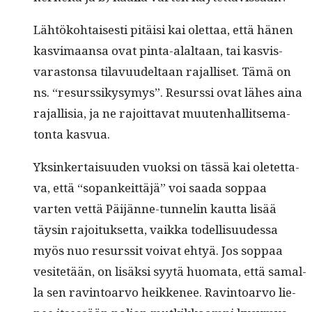
Lähtöko­htais­es­ti pitäisi kai olet­taa, että hänen
kasvi­maansa ovat pin­ta-alal­taan, tai kasvis­
varas­ton­sa tilavu­udeltaan rajal­liset. Tämä on
ns. “resurssikysymys”. Resurssi ovat läh­es aina
rajal­lisia, ja ne rajoit­ta­vat muuten­hal­lit­se­ma­
ton­ta kasvua.
Yksinker­taisu­u­den vuok­si on tässä kai oletet­ta­
va, että “sopankeit­täjä” voi saa­da sop­paa
varten vet­tä Päi­jänne-tun­nelin kaut­ta lisää
täysin rajoituk­set­ta, vaik­ka todel­lisu­udessa
myös nuo resurssit voivat ehtyä. Jos sop­paa
vesitetään, on lisäk­si syytä huo­ma­ta, että samal­
la sen rav­in­toar­vo heikke­nee. Rav­in­toar­vo lie­