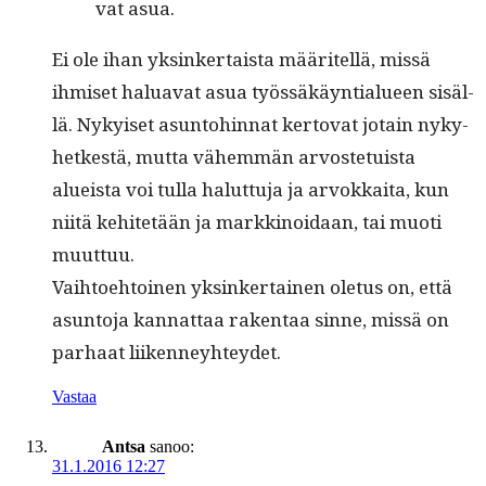
vat asua.
Ei ole ihan yksinker­taista määritel­lä, mis­sä
ihmiset halu­a­vat asua työssäkäyn­tialueen sisäl­
lä. Nykyiset asun­to­hin­nat ker­to­vat jotain nyky­
hetkestä, mut­ta vähem­män arvoste­tu­ista
alueista voi tul­la halut­tu­ja ja arvokkai­ta, kun
niitä kehitetään ja markki­noidaan, tai muoti
muuttuu.
Vai­h­toe­htoinen yksinker­tainen ole­tus on, että
asun­to­ja kan­nat­taa rak­en­taa sinne, mis­sä on
parhaat liikenneyhteydet.
Vastaa
Antsa
sanoo:
31.1.2016 12:27