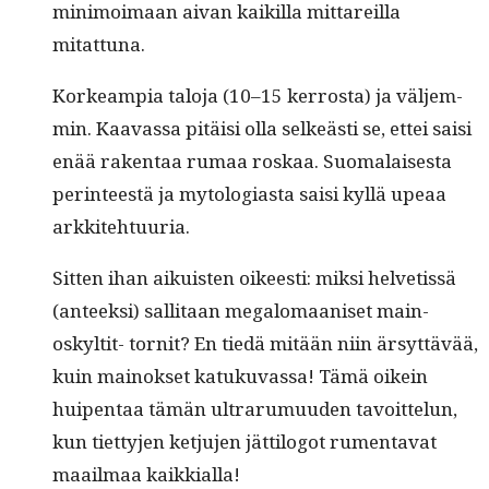
min­i­moimaan aivan kaikil­la mittareil­la
mitattuna.
Korkeampia talo­ja (10–15 ker­rosta) ja väl­jem­
min. Kaavas­sa pitäisi olla selkeästi se, ettei saisi
enää rak­en­taa rumaa roskaa. Suo­ma­lais­es­ta
per­in­teestä ja mytolo­gias­ta saisi kyl­lä upeaa
arkkitehtuuria.
Sit­ten ihan aikuis­ten oikeesti: mik­si hel­vetis­sä
(anteek­si) sal­li­taan mega­lo­maaniset main­
oskyltit- tor­nit? En tiedä mitään niin ärsyt­tävää,
kuin main­ok­set katuku­vas­sa! Tämä oikein
huipen­taa tämän ultra­ru­muu­den tavoit­telun,
kun tiet­ty­jen ketju­jen jät­til­o­got rumen­ta­vat
maail­maa kaikkialla!