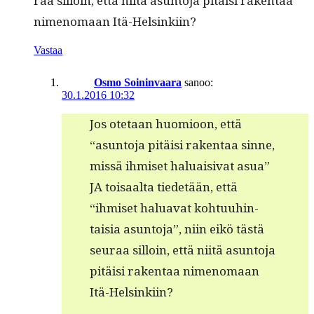
raa sil­loin, että niitä asun­to­ja pitäisi rak­en­taa
nimeno­maan Itä-Helsinkiin?
Vastaa
Osmo Soininvaara
sanoo:
30.1.2016 10:32
Jos ote­taan huomioon, että
“asun­to­ja pitäisi rak­en­taa sinne,
mis­sä ihmiset halu­aisi­vat asua”
JA toisaal­ta tiede­tään, että
“ihmiset halu­a­vat kohtu­uhin­
taisia asun­to­ja”, niin eikö tästä
seu­raa sil­loin, että niitä asun­to­ja
pitäisi rak­en­taa nimeno­maan
Itä-Helsinkiin?