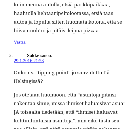
kuin men­nä autol­la, etsiä parkkipaikkaa,
haahuil­la hehtaaripel­tolootas­sa, etsiä taas
autoa ja lop­ul­ta sit­ten huo­ma­ta kotona, että se
hii­va uno­h­tui ja pitäisi leipoa pizzaa.
Vastaa
Sakke
sanoo:
29.1.2016 21:53
Onko ns. “tip­ping point” jo saavutet­tu Itä-
Helsingissä?
Jos ote­taan huomioon, että “asun­to­ja pitäisi
rak­en­taa sinne, mis­sä ihmiset halu­aisi­vat asua”
JA toisaal­ta tiede­tään, että “ihmiset halu­a­vat
kohtu­uhin­taisia asun­to­ja”, niin eikö tästä seu­