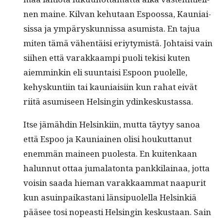
nen maine. Kil­van kehutaan Espoos­sa, Kau­ni­ai­
sis­sa ja ympäryskun­nis­sa asum­ista. En tajua
miten tämä vähen­täisi eriy­tymistä. Johtaisi vain
siihen että varakkaampi puoli tek­isi kuten
aiem­minkin eli suun­taisi Espoon puolelle,
kehyskun­ti­in tai kau­ni­aisi­in kun rahat eivät
riitä asumiseen Helsin­gin ydinkeskustassa.
Itse jämähdin Helsinki­in, mut­ta täy­tyy sanoa
että Espoo ja Kau­ni­ainen olisi houkut­tanut
enem­män maineen puoles­ta. En kuitenkaan
halun­nut ottaa jumala­ton­ta pankki­lainaa, jot­ta
voisin saa­da hie­man varakkaam­mat naa­pu­rit
kun asuin­paikas­tani län­sipuolel­la Helsinkiä
pääsee tosi nopeasti Helsin­gin keskus­taan. Sain