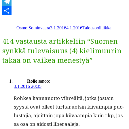
WhatsApp
Telegram
Kirjoittaja
Julkaistu
Kategoriat
Share
Osmo Soininvaara
3.1.2016
4.1.2016
Talouspolitiikka
414 vastausta artikkeliin “Suomen
synkkä tulevaisuus (4) kielimuurin
takaa on vaikea menestyä”
Rolle
sanoo:
3.1.2016 20:35
Rohkea kan­nan­ot­to vihreältä, jot­ka jostain
syys­tä ovat olleet turharuotsin kiivaimpia puo­
lus­ta­jia, ajoit­tain jopa kiivaampia kuin rkp, jos­
sa osa on aidosti liberaaleja.