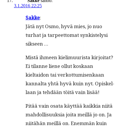
Sakke
sanoo:
3.1.2016 22:25
Sakke
:
Jätä nyt Osmo, hyvä mies, jo nuo
turhat ja tarpeet­tomat synkistelysi
sikseen …
Mis­tä ihmeen kie­limuurista kir­joi­tat?
Ei tilanne liene ollut koskaan
kieltaidon tai verkot­tumisenkaan
kannal­ta yhtä hyvä kuin nyt. Opiskel­
laan ja tehdään töitä vain lisää!
Pitää vain osa­ta käyt­tää kaikkia niitä
mah­dol­lisuuk­sia joi­ta meil­lä jo on. Ja
niitähän meil­lä on. Enem­män kuin