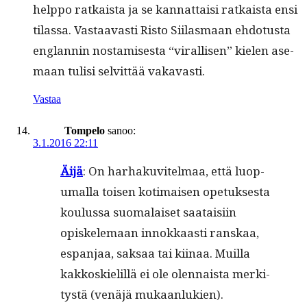
help­po ratkaista ja se kan­nat­taisi ratkaista ensi
tilas­sa. Vas­taavasti Ris­to Siilas­maan ehdo­tus­ta
englan­nin nos­tamis­es­ta “viral­lisen” kie­len ase­
maan tulisi selvit­tää vakavasti.
Vastaa
Tompelo
sanoo:
3.1.2016 22:11
Äijä
: On harhaku­vitel­maa, että luop­
umal­la toisen koti­maisen opetuk­ses­ta
koulus­sa suo­ma­laiset saataisi­in
opiskele­maan innokkaasti ran­skaa,
espan­jaa, sak­saa tai kiinaa. Muil­la
kakkoskielil­lä ei ole olen­naista merk­i­
tys­tä (venäjä mukaanlukien).