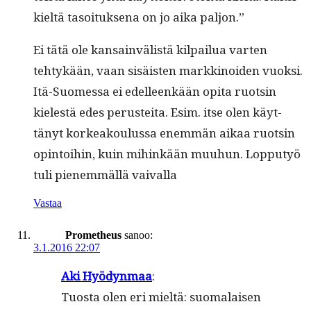
kieltä tasoituk­se­na on jo aika paljon.”
Ei tätä ole kan­sain­välistä kil­pailua varten
tehtykään, vaan sisäis­ten markki­noiden vuok­si.
Itä-Suomes­sa ei edelleenkään opi­ta ruotsin
kielestä edes perustei­ta. Esim. itse olen käyt­
tänyt korkeak­oulus­sa enem­män aikaa ruotsin
opin­toi­hin, kuin mihinkään muuhun. Lop­putyö
tuli pienem­mäl­lä vaivalla
Vastaa
Prometheus
sanoo:
3.1.2016 22:07
Aki Hyö­dyn­maa
:
Tuos­ta olen eri mieltä: suo­ma­laisen