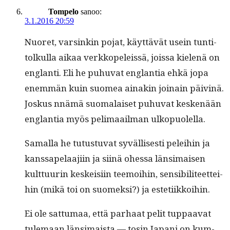
Tompelo
sanoo:
3.1.2016 20:59
Nuoret, varsinkin pojat, käyt­tävät usein tun­ti­
tolkul­la aikaa verkkopeleis­sä, jois­sa kie­lenä on
englan­ti. Eli he puhu­vat englan­tia ehkä jopa
enem­män kuin suomea ainakin joinain päiv­inä.
Joskus nnämä suo­ma­laiset puhu­vat keskenään
englan­tia myös peli­maail­man ulkopuolella.
Samal­la he tutus­tu­vat syväl­lis­es­ti pelei­hin ja
kanss­apelaa­ji­in ja siinä ohes­sa län­si­maisen
kult­tuurin keskeisi­in teemoi­hin, sen­si­bili­teet­tei­
hin (mikä toi on suomek­si?) ja estetiikkoihin.
Ei ole sat­tumaa, että parhaat pelit tup­paa­vat
tule­maan län­si­maista — tosin Japani on kum­