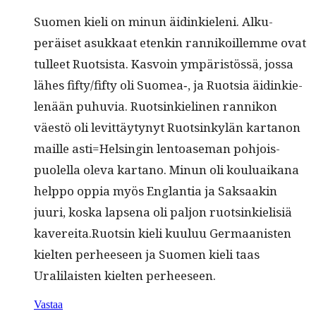
Suomen kieli on min­un äidinkie­leni. Alku­
peräiset asukkaat etenkin ran­nikoillemme ovat
tulleet Ruot­sista. Kasvoin ympäristössä, jos­sa
läh­es fifty/fifty oli Suomea‑, ja Ruot­sia äidinkie­
lenään puhu­via. Ruotsinkieli­nen ran­nikon
väestö oli levit­täy­tynyt Ruotsinkylän kar­tanon
maille asti=Helsingin lentoase­man pohjois­
puolel­la ole­va kar­tano. Min­un oli koulu­aikana
help­po oppia myös Englan­tia ja Sak­saakin
juuri, kos­ka lapse­na oli paljon ruotsinkielisiä
kavereita.Ruotsin kieli kuu­luu Ger­maanis­ten
kiel­ten per­heeseen ja Suomen kieli taas
Uralilais­ten kiel­ten perheeseen.
Vastaa