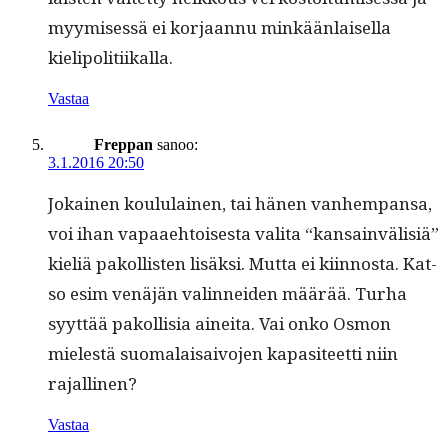
myymisessä ei kor­jaan­nu minkään­laisel­la
kielipolitiikalla.
Vastaa
Freppan
sanoo:
3.1.2016 20:50
Jokainen koul­u­lainen, tai hänen van­hempansa,
voi ihan vapaae­htois­es­ta vali­ta “kan­sain­välisiä”
kieliä pakol­lis­ten lisäk­si. Mut­ta ei kiin­nos­ta. Kat­
so esim venäjän valin­nei­den määrää. Turha
syyt­tää pakol­lisia ainei­ta. Vai onko Osmon
mielestä suo­ma­lai­saivo­jen kap­a­siteet­ti niin
rajallinen?
Vastaa