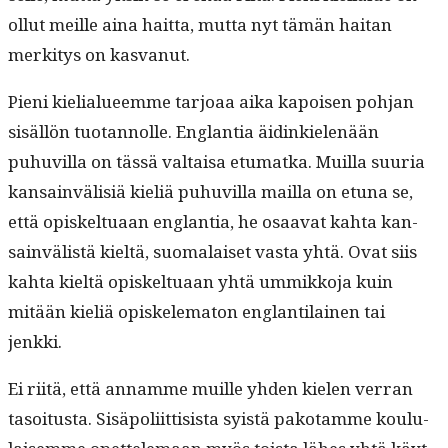
ollut meille aina hait­ta, mut­ta nyt tämän hai­tan
merk­i­tys on kasvanut.
Pieni kielialueemme tar­joaa aika kapoisen poh­jan
sisäl­lön tuotan­nolle. Englan­tia äidinkie­lenään
puhuvil­la on tässä val­taisa etu­mat­ka. Muil­la suuria
kan­sain­välisiä kieliä puhuvil­la mail­la on etu­na se,
että opiskel­tuaan englan­tia, he osaa­vat kah­ta kan­
sain­välistä kieltä, suo­ma­laiset vas­ta yhtä. Ovat siis
kah­ta kieltä opiskel­tuaan yhtä ummikko­ja kuin
mitään kieliä opiskelema­ton englan­ti­lainen tai
jenkki.
Ei riitä, että annamme muille yhden kie­len ver­ran
tasoi­tus­ta. Sisäpoli­it­ti­sista syistä pako­tamme koul­u­