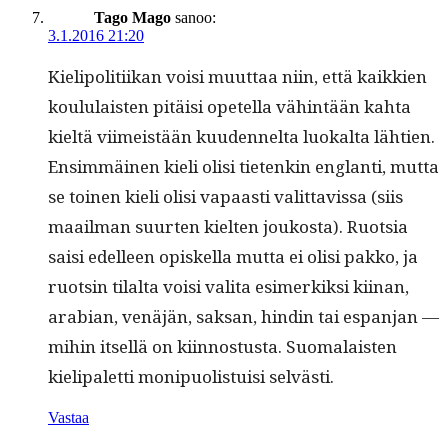
Tago Mago
sanoo:
3.1.2016 21:20
Kielipoli­ti­ikan voisi muut­taa niin, että kaikkien
koul­u­lais­ten pitäisi opetel­la vähin­tään kah­ta
kieltä viimeistään kuu­den­nelta luokalta läh­tien.
Ensim­mäi­nen kieli olisi tietenkin englan­ti, mut­ta
se toinen kieli olisi vapaasti valit­tavis­sa (siis
maail­man suurten kiel­ten joukos­ta). Ruot­sia
saisi edelleen opiskel­la mut­ta ei olisi pakko, ja
ruotsin tilal­ta voisi vali­ta esimerkik­si kiinan,
ara­bi­an, venäjän, sak­san, hindin tai espan­jan —
mihin itsel­lä on kiin­nos­tus­ta. Suo­ma­lais­ten
kieli­palet­ti monipuolis­tu­isi selvästi.
Vastaa