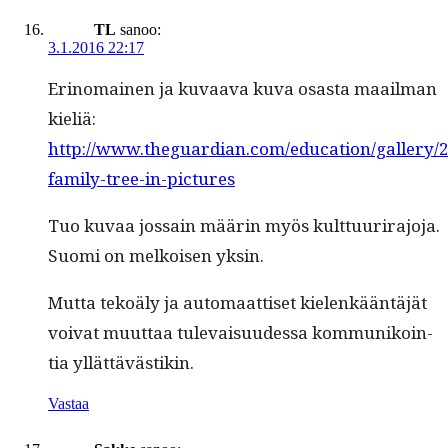
TL
sanoo:
3.1.2016 22:17
Eri­no­mainen ja kuvaa­va kuva osas­ta maail­man
kieliä:
http://www.theguardian.com/education/gallery/2
family-tree-in-pictures
Tuo kuvaa jos­sain määrin myös kult­tuuri­ra­jo­ja.
Suo­mi on melkoisen yksin.
Mut­ta tekoä­ly ja automaat­tiset kie­lenkään­täjät
voivat muut­taa tule­vaisu­udessa kom­mu­nikoin­
tia yllättävästikin.
Vastaa