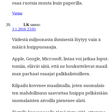
osaa ruot­sia muu­ta kuin paperilla.
Vastaa
LK
sanoo:
3.1.2016 23:01
Viidestä miljoonas­ta ihmis­es­tä löy­tyy vain x
määrä huippuosaajia.
Apple, Google, Microsoft, lis­taa voi jatkaa lop­ut­
tomi­in, elävät siitä, että ne houkut­tel­e­vat maail­
man parhaat osaa­jat palkkalistoilleen.
Kil­pailu kove­nee maail­mal­la, joten suo­ma­lais­
ten mah­dol­lisu­us saavut­taa huip­pu pelkästään
suo­ma­lais­ten aivoil­la piene­nee alati.