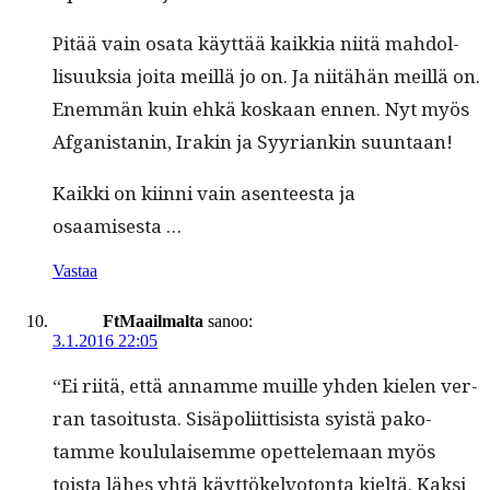
Pitää vain osa­ta käyt­tää kaikkia niitä mah­dol­
lisuuk­sia joi­ta meil­lä jo on. Ja niitähän meil­lä on.
Enem­män kuin ehkä koskaan ennen. Nyt myös
Afgan­istanin, Irakin ja Syyr­i­ankin suuntaan!
Kaik­ki on kiin­ni vain asen­teesta ja
osaamisesta …
Vastaa
FtMaailmalta
sanoo:
3.1.2016 22:05
“Ei riitä, että annamme muille yhden kie­len ver­
ran tasoi­tus­ta. Sisäpoli­it­ti­sista syistä pako­
tamme koul­u­laisemme opet­tele­maan myös
toista läh­es yhtä käyt­tökelvo­ton­ta kieltä. Kak­si