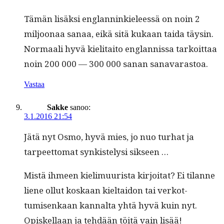
Tämän lisäk­si englan­ninkieleessä on noin 2
miljoon­aa sanaa, eikä sitä kukaan tai­da täysin.
Nor­maali hyvä kieli­taito englan­nis­sa tarkoit­taa
noin 200 000 — 300 000 sanan sanavarastoa.
Vastaa
Sakke
sanoo:
3.1.2016 21:54
Jätä nyt Osmo, hyvä mies, jo nuo turhat ja
tarpeet­tomat synkistelysi sikseen …
Mis­tä ihmeen kie­limuurista kir­joi­tat? Ei tilanne
liene ollut koskaan kieltaidon tai verkot­
tumisenkaan kannal­ta yhtä hyvä kuin nyt.
Opiskel­laan ja tehdään töitä vain lisää!