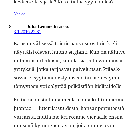
keskeisel­lä sijal­la? Kuka tietää syyn, miksi?
Vastaa
Juha Lemmetti
sanoo:
3.1.2016 22:31
Kan­sain­välisessä toimin­nas­sa suosi­tu­in kieli
näyt­täisi ole­van huono englan­ti. Kun on näh­nyt
niitä mm. intialaisia, kiinalaisia ja tai­wani­laisia
yri­tyk­siä, jot­ka tar­joa­vat palveluitaan Piilaak­
sos­sa, ei syytä men­estymiseen tai men­estymät­
tömyy­teen voi sälyt­tää pelkästään kielitaidolle.
En tiedä, mis­tä tämä mei­dän oma kult­tuurimme
juon­taa — luter­i­laisu­ud­es­ta, kansan­per­in­teestä
vai mis­tä, mut­ta me ker­romme vier­aalle ensim­
mäisenä kymme­nen asi­aa, joi­ta emme osaa.