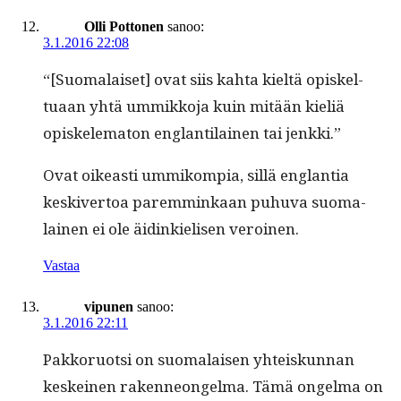
Olli Pottonen
sanoo:
3.1.2016 22:08
“[Suo­ma­laiset] ovat siis kah­ta kieltä opiskel­
tuaan yhtä ummikko­ja kuin mitään kieliä
opiskelema­ton englan­ti­lainen tai jenkki.”
Ovat oikeasti ummikom­pia, sil­lä englan­tia
keskiver­toa parem­minkaan puhu­va suo­ma­
lainen ei ole äidinkielisen veroinen.
Vastaa
vipunen
sanoo:
3.1.2016 22:11
Pakko­ruot­si on suo­ma­laisen yhteiskun­nan
keskeinen raken­neon­gel­ma. Tämä ongel­ma on