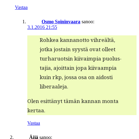
Vastaa
Osmo Soininvaara
sanoo:
3.1.2016 21:55
Rohkea kan­nan­ot­to vihreältä,
jot­ka jostain syys­tä ovat olleet
turharuotsin kiivaimpia puo­lus­
ta­jia, ajoit­tain jopa kiivaampia
kuin rkp, jos­sa osa on aidosti
liberaaleja.
Olen esit­tänyt tämän kan­nan mon­ta
kertaa.
Vastaa
Äijä
sanoo: