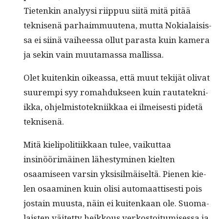
Tietenkin ana­lyysi riip­puu siitä mitä pitää
teknisenä parhaim­muute­na, mut­ta Nokialai­sis­
sa ei siinä vai­heessa ollut paras­ta kuin kam­era
ja sekin vain muu­ta­mas­sa mallissa.
Olet kuitenkin oike­as­sa, että muut tek­i­jät oli­vat
suurem­pi syy rom­ah­duk­seen kuin rautatekni­
ik­ka, ohjelmis­totekni­ikkaa ei ilmeis­es­ti pide­tä
teknisenä.
Mitä kielipoli­ti­ikkaan tulee, vaikut­taa
insinöörimäi­nen läh­estymi­nen kiel­ten
osaamiseen varsin yksisilmäiseltä. Pienen kie­
len osaami­nen kuin olisi automaat­tis­es­ti pois
jostain muus­ta, näin ei kuitenkaan ole. Suo­ma­
lais­ten väitet­ty heikkous verkos­toi­tu­mises­sa ja