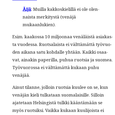
Äijä
: Muil­la kakkoskielil­lä ei ole olen­
naista merk­i­tys­tä (venäjä
mukaanlukien).
Esim. kaakos­sa 10 miljoon­aa venäläistä asi­akas­
ta vuodessa. Ruot­salaista ei vält­tämät­tä työvuo­
den aikana satu kohdalle yhtään. Kaik­ki osaa­
vat, ainakin paper­il­la, puhua ruot­sia ja suomea.
Työvuorossa ei vält­tämät­tä kukaan puhu
venäjää.
Ain­ut tilanne, jol­loin ruot­sia kuulee on se, kun
venäjän kieli tulkataan suo­ma­laisille. Sil­loin
ajate­taan Helsingistä tulk­ki kään­tämään se
myös ruot­sik­si. Vaik­ka kukaan kuuli­joista ei