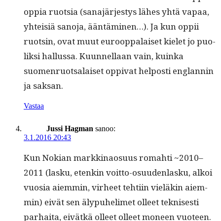
oppia ruot­sia (sana­järjestys läh­es yhtä vapaa,
yhteisiä sano­ja, ään­tämi­nen…). Ja kun oppii
ruotsin, ovat muut euroop­palaiset kielet jo puo­
lik­si hal­lus­sa. Kuun­nel­laan vain, kuin­ka
suomen­ruot­salaiset oppi­vat hel­posti englan­nin
ja saksan.
Vastaa
Jussi Hagman
sanoo:
3.1.2016 20:43
Kun Nokian markki­nao­su­us rom­ahti ~2010–
2011 (lasku, etenkin voit­to-osu­u­den­lasku, alkoi
vuosia aiem­min, virheet tehti­in vieläkin aiem­
min) eivät sen äly­puhe­limet olleet teknis­es­ti
parhai­ta, eivätkä olleet olleet mon­een vuo­teen.