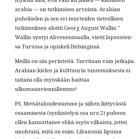
ara­bia — on tutkimisen arvoista. Ara­bi­an
puhekie­len ja sen eri murtei­den tieteel­lisen
tutkimuk­sen aloit­ti Georg August Wallin.”
Wallin syn­tyi Ahve­nen­maal­la, viet­ti lap­suuten­
sa Turus­sa ja opiske­li Helsingissä.
Meil­lä on siis per­in­teitä. Tarvi­taan vain jatka­jia.
Ara­bi­an kie­len ja kult­tuurin tun­te­muk­ses­ta ei
taitaisi olla myöskään hait­taa
ulkomaanviennillemme!
PS. Met­sä­taloud­estamme ja siihen liit­tyvästä
osaamis­es­ta (synkistelysi osa nro 2) puheen
ollen kan­nat­ta­nee ehkä myös vilka­ista, jot­tei
uno­h­tu­isi, mitä on esim. Libanon­in lipus­sa