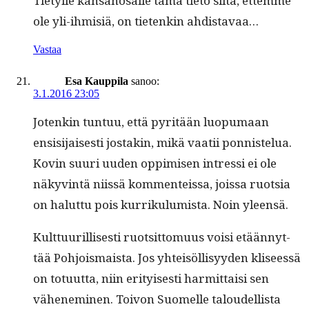
Tietylle kansanos­alle tämä tieto siitä, ettemme
ole yli-ihmisiä, on tietenkin ahdistavaa…
Vastaa
Esa Kauppila
sanoo:
3.1.2016 23:05
Jotenkin tun­tuu, että pyritään luop­umaan
ensisi­jais­es­ti jostakin, mikä vaatii pon­nis­telua.
Kovin suuri uuden oppimisen intres­si ei ole
näkyv­in­tä niis­sä kom­menteis­sa, jois­sa ruot­sia
on halut­tu pois kur­riku­lu­mista. Noin yleensä.
Kult­tuuril­lis­es­ti ruot­sit­to­muus voisi etään­nyt­
tää Pohjo­is­maista. Jos yhteisöl­lisyy­den kliseessä
on totu­ut­ta, niin eri­tyis­es­ti har­mit­taisi sen
vähen­e­m­i­nen. Toivon Suomelle taloudel­lista