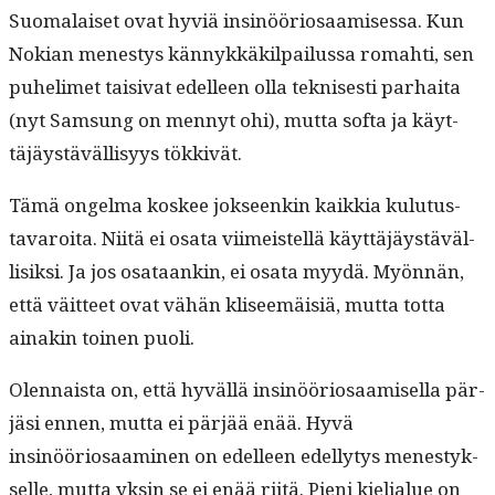
Suo­ma­laiset ovat hyviä insinööriosaamises­sa. Kun
Nokian men­estys kän­nykkäk­il­pailus­sa rom­ahti, sen
puhe­limet taisi­vat edelleen olla teknis­es­ti parhai­ta
(nyt Sam­sung on men­nyt ohi), mut­ta sof­ta ja käyt­
täjäys­täväl­lisyys tökkivät.
Tämä ongel­ma kos­kee jok­seenkin kaikkia kulu­tus­
tavaroi­ta. Niitä ei osa­ta viimeis­tel­lä käyt­täjäys­täväl­
lisik­si. Ja jos osa­taankin, ei osa­ta myy­dä. Myön­nän,
että väit­teet ovat vähän kliseemäisiä, mut­ta tot­ta
ainakin toinen puoli.
Olen­naista on, että hyväl­lä insinööriosaamisel­la pär­
jäsi ennen, mut­ta ei pär­jää enää. Hyvä
insinööriosaami­nen on edelleen edel­ly­tys men­estyk­
selle, mut­ta yksin se ei enää riitä. Pieni kielialue on