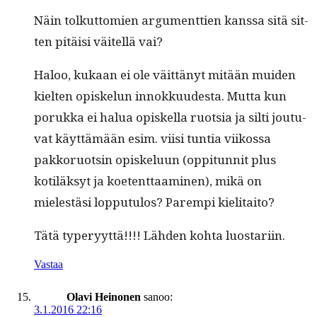
Näin tolkut­tomien argu­ment­tien kanssa sitä sit­
ten pitäisi väitel­lä vai?
Haloo, kukaan ei ole väit­tänyt mitään muiden
kiel­ten opiskelun innokku­ud­es­ta. Mut­ta kun
poruk­ka ei halua opiskel­la ruot­sia ja silti joutu­
vat käyt­tämään esim. viisi tun­tia viikos­sa
pakko­ruotsin opiskelu­un (oppitun­nit plus
kotiläksyt ja koe­tent­taami­nen), mikä on
mielestäsi lop­putu­los? Parem­pi kielitaito?
Tätä type­r­yyt­tä!!!! Läh­den koh­ta luostariin.
Vastaa
Olavi Heinonen
sanoo:
3.1.2016 22:16