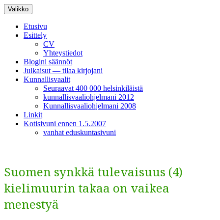
Siirry
Valikko
sisältöön
Etusivu
Esittely
CV
Yhteystiedot
Blogini säännöt
Julkaisut — tilaa kirjojani
Kunnallisvaalit
Seuraavat 400 000 helsinkiläistä
kunnallisvaaliohjelmani 2012
Kunnallisvaaliohjelmani 2008
Linkit
Kotisivuni ennen 1.5.2007
vanhat eduskuntasivuni
Suomen synkkä tulevaisuus (4)
kielimuurin takaa on vaikea
menestyä