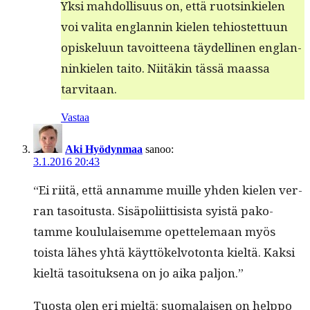
Yksi mah­dol­lisu­us on, että ruotsinkie­len
voi vali­ta englan­nin kie­len tehiostet­tuun
opiskelu­un tavoit­teena täy­delli­nen englan­
ninkie­len taito. Niitäkin tässä maas­sa
tarvitaan.
Vastaa
Aki Hyödynmaa
sanoo:
3.1.2016 20:43
“Ei riitä, että annamme muille yhden kie­len ver­
ran tasoi­tus­ta. Sisäpoli­it­ti­sista syistä pako­
tamme koul­u­laisemme opet­tele­maan myös
toista läh­es yhtä käyt­tökelvo­ton­ta kieltä. Kak­si
kieltä tasoituk­se­na on jo aika paljon.”
Tuos­ta olen eri mieltä: suo­ma­laisen on help­po