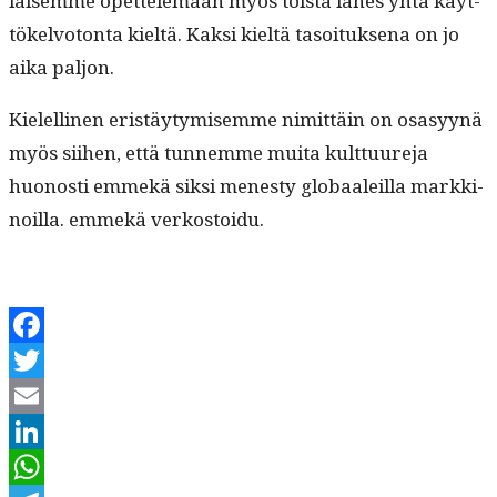
laisemme opet­tele­maan myös toista läh­es yhtä käyt­
tökelvo­ton­ta kieltä. Kak­si kieltä tasoituk­se­na on jo
aika paljon.
Kielelli­nen eristäy­tymisemme nimit­täin on osasyynä
myös siihen, että tun­nemme mui­ta kult­tuure­ja
huonos­ti emmekä sik­si men­esty globaaleil­la markki­
noil­la. emmekä verkostoidu.
Facebook
Twitter
Email
LinkedIn