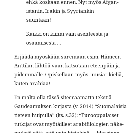
ehkä koskaan ennen. Nyt myös Afgan­
istanin, Irakin ja Syyr­i­ankin
suuntaan!
Kaik­ki on kiin­ni vain asen­teesta ja
osaamisesta …
Ei jäädä myöskään sure­maan esim. Hämeen-
Antti­lan lähtöä vaan kat­so­taan eteen­päin ja
pidem­mälle. Opiskel­laan myös “uusia” kieliä,
kuten arabiaa!
En mal­ta olla tässä siteer­aa­mat­ta tek­stiä
Gaudea­muk­sen kir­jas­ta (v. 2014) “Suo­ma­laisia
tieteen huip­ul­la” (ks. s.32): “Euroop­palaiset
tutk­i­jat ovat myötäilleet ara­b­i­filolo­gien näke­
myk­siä siitä, että vain kir­jakieli — klassi­nen