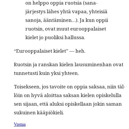
on help­po oppia ruot­sia (sana­
järjestys läh­es yhtä vapaa, yhteisiä
sano­ja, ään­tämi­nen…). Ja kun oppii
ruotsin, ovat muut euroop­palaiset
kielet jo puo­lik­si hallussa.
“Euroop­palaiset kielet” — heh.
Ruotsin ja ran­skan kie­len lausum­i­nen­han ovat
tun­netusti kuin yksi yhteen.
Toisek­seen, jos tavoite on oppia sak­saa, niin täl­
löin on hyvä aloit­taa sak­san kie­len opiskelul­la
sen sijaan, että aluk­si opiskel­laan jokin saman
sukuinen kääpiökieli.
Vastaa