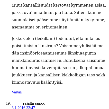
Muut kansal­lisu­udet ker­to­vat kymme­nen asi­aa,
jois­sa ovat maail­man parhai­ta. Sit­ten, kun me
suo­ma­laiset pääsemme näyt­tämään kykymme,
ase­mamme on erinomainen.
Joskus olen (leikil­läni) toden­nut, että mitä jos
pois­tet­taisi­in län­sir­a­ja? Voisimme yhdis­tää mei­
dän insinööriosaamisemme länsi­naa­purin
markki­noin­tiosaamiseen. Bonuk­se­na saisimme
huo­mat­tavasti kovem­pi­ta­soisen jalka­pal­lo­maa­
joukkueen ja kansal­lisen kiekkoli­igan taso sekä
kiin­nos­tavu­us lisääntyisi…
Vastaa
rajalta
sanoo:
3.1.2016 22:47