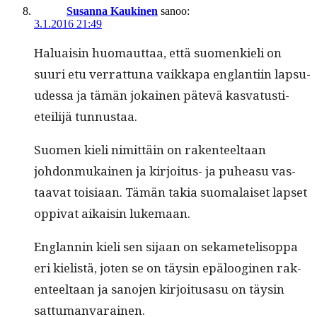
Susanna Kaukinen
sanoo:
3.1.2016 21:49
Halu­aisin huo­maut­taa, että suomenkieli on
suuri etu ver­rat­tuna vaikka­pa englan­ti­in lap­su­
udessa ja tämän jokainen pätevä kas­va­tusti­
eteil­i­jä tunnustaa.
Suomen kieli nimit­täin on rak­en­teeltaan
johdon­mukainen ja kir­joi­tus- ja puhea­su vas­
taa­vat toisi­aan. Tämän takia suo­ma­laiset lapset
oppi­vat aikaisin lukemaan.
Englan­nin kieli sen sijaan on sekame­telisop­pa
eri kielistä, joten se on täysin epäloogi­nen rak­
en­teeltaan ja sano­jen kir­joi­tusasu on täysin
sattumanvarainen.