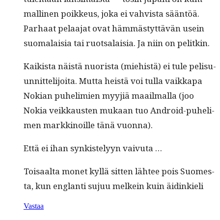
malli­nen poikkeus, joka ei vahvista sään­töä.
Parhaat pelaa­jat ovat häm­mästyt­tävän usein
suo­ma­laisia tai ruot­salaisia. Ja niin on pelitkin.
Kaik­ista näistä nuorista (miehistä) ei tule pelisu­
un­nit­telijoi­ta. Mut­ta heistä voi tul­la vaikka­pa
Nokian puhe­lim­ien myyjiä maail­mal­la (joo
Nokia veikkausten mukaan tuo Android-puhe­li­
men markki­noille tänä vuonna).
Että ei ihan synkiste­lyyn vaivuta …
Toisaal­ta mon­et kyl­lä sit­ten läh­tee pois Suomes­
ta, kun englan­ti sujuu melkein kuin äidinkieli
Vastaa