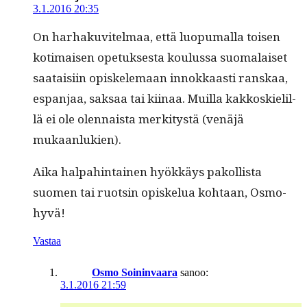
3.1.2016 20:35
On harhaku­vitel­maa, että luop­umal­la toisen
koti­maisen opetuk­ses­ta koulus­sa suo­ma­laiset
saataisi­in opiskele­maan innokkaasti ran­skaa,
espan­jaa, sak­saa tai kiinaa. Muil­la kakkoskielil­
lä ei ole olen­naista merk­i­tys­tä (venäjä
mukaanlukien).
Aika hal­pahin­tainen hyökkäys pakol­lista
suomen tai ruotsin opiskelua kohtaan, Osmo-
hyvä!
Vastaa
Osmo Soininvaara
sanoo:
3.1.2016 21:59