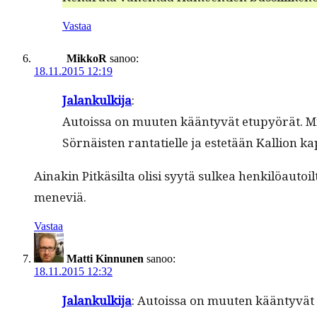
Vastaa
MikkoR
sanoo:
18.11.2015 12:19
Jalankulk­i­ja
:
Autois­sa on muuten kään­tyvät etupyörät. Mik
Sörnäis­ten rantatielle ja estetään Kallion ka
Ainakin Pitkäsil­ta olisi syytä sulkea henkilöau­toi
meneviä.
Vastaa
Matti Kinnunen
sanoo:
18.11.2015 12:32
Jalankulk­i­ja
: Autois­sa on muuten kään­tyvät 