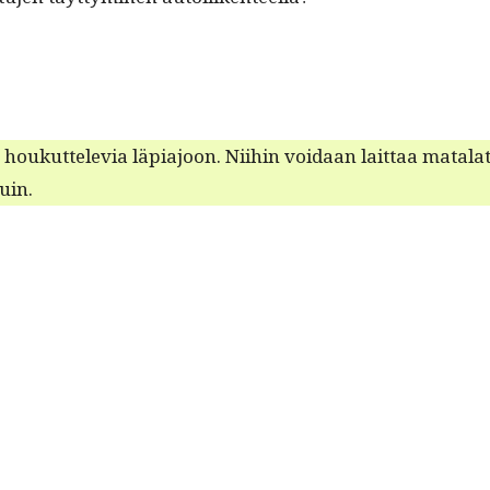
houkut­tele­via läpi­a­joon. Niihin voidaan lait­taa mata­la
uin.