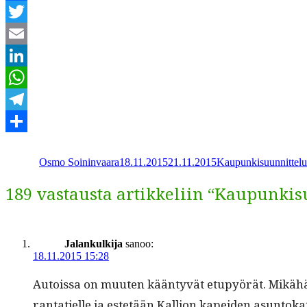
Facebook
Twitter
Email
LinkedIn
WhatsApp
Telegram
Kirjoittaja
Julkaistu
Kategoriat
Share
Osmo Soininvaara
18.11.2015
21.11.2015
Kaupunkisuunnittelu
189 vastausta artikkeliin “Kaupunkis
Jalankulkija
sanoo:
18.11.2015 15:28
Autois­sa on muuten kään­tyvät etupyörät. Mikähän o
rantatielle ja estetään Kallion kapei­den asun­tokat