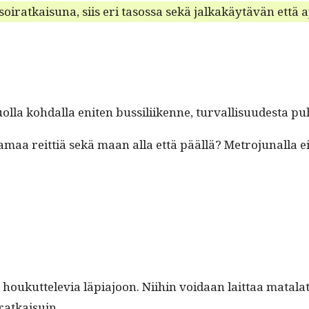
a­soiratkaisuna, siis eri tasos­sa sekä jalka­käytävän että
uol­la kohdal­la eniten bus­sili­ikenne, tur­val­lisu­ud­es­t
maa reit­tiä sekä maan alla että pääl­lä? Metro­ju­nal­la ei
oukut­tele­via läpi­a­joon. Niihin voidaan lait­taa mata­la
 ratkaisuin.