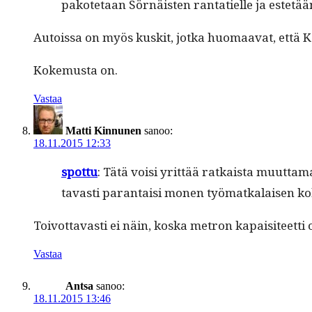
pakote­taan Sörnäis­ten rantatielle ja estetää
Autois­sa on myös kuskit, jot­ka huo­maa­vat, että 
Koke­mus­ta on.
Vastaa
Matti Kinnunen
sanoo:
18.11.2015 12:33
spot­tu
: Tätä voisi yrit­tää ratkaista muut­ta­
tavasti paran­taisi mon­en työ­matkalaisen koke
Toiv­ot­tavasti ei näin, kos­ka metron kapaisi­teet
Vastaa
Antsa
sanoo:
18.11.2015 13:46