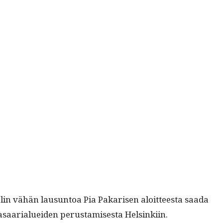
lin vähän lausun­toa Pia Pakarisen aloit­teesta saa­da
saar­i­aluei­den perus­tamis­es­ta Helsinkiin.