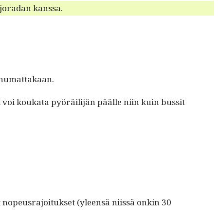
 ajo­radan kanssa.
a puhumattakaan.
 voi kouka­ta pyöräil­i­jän päälle niin kuin bus­sit
t nopeusra­joituk­set (yleen­sä niis­sä onkin 30