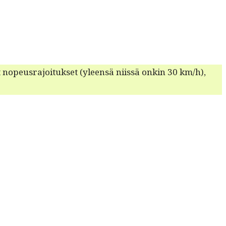
t nopeusra­joituk­set (yleen­sä niis­sä onkin 30 km/h),