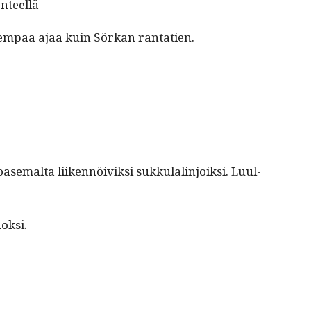
enteellä
oisem­paa ajaa kuin Sörkan rantatien.
mal­ta liiken­nöiviksi sukku­lal­in­joik­si. Luul­
uoksi.