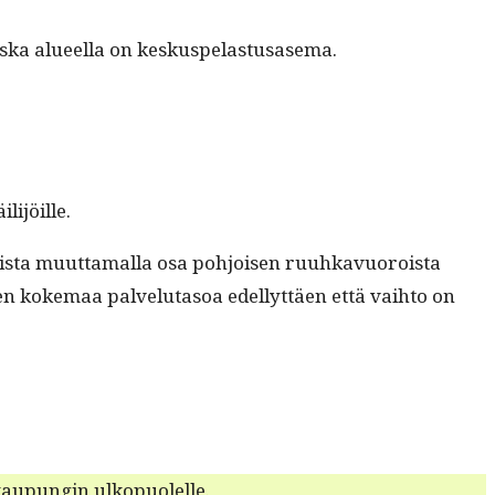
, kos­ka alueel­la on keskuspelastusasema.
lijöille.
atkaista muut­ta­mal­la osa pohjoisen ruuhkavuoroista
 koke­maa palve­lu­ta­soa edel­lyt­täen että vai­h­to on
takaupun­gin ulkopuolelle.