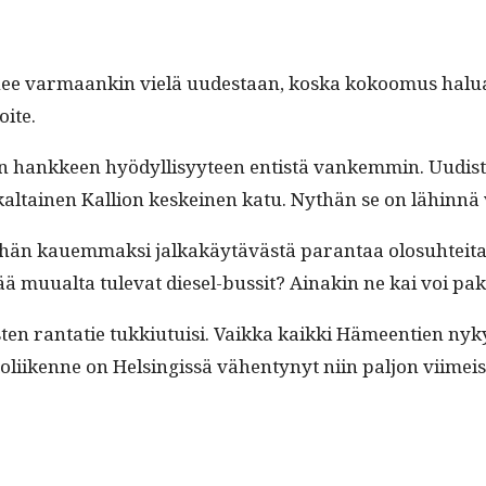
enee var­maankin vielä uud­estaan, kos­ka kokoomus halu­
oite.
än han­kkeen hyödyl­lisyy­teen entistä vankem­min. Uud­is­tu
kaltainen Kallion keskeinen katu. Nythän se on lähin­nä v
ähän kauem­mak­si jalka­käytävästä paran­taa olo­suhtei­ta
ää muual­ta tule­vat diesel-bus­sit? Ainakin ne kai voi pa
s­ten rantatie tukki­u­tu­isi. Vaik­ka kaik­ki Hämeen­tien ny
n. Autoli­ikenne on Helsingis­sä vähen­tynyt niin paljon viim