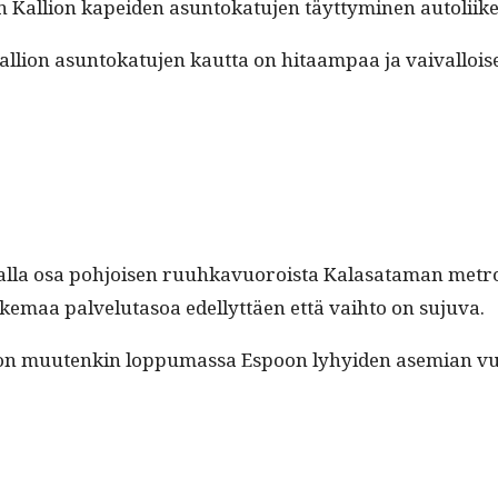
n Kallion kapei­den asun­tokatu­jen täyt­tymi­nen autoliik
Kallion asun­tokatu­jen kaut­ta on hitaam­paa ja vaival­l
mal­la osa pohjoisen ruuhkavuoroista Kalasa­ta­man metroase­
­maa palve­lu­ta­soa edel­lyt­täen että vai­h­to on sujuva.
­ti on muutenkin lop­pumas­sa Espoon lyhyi­den asemi­an v