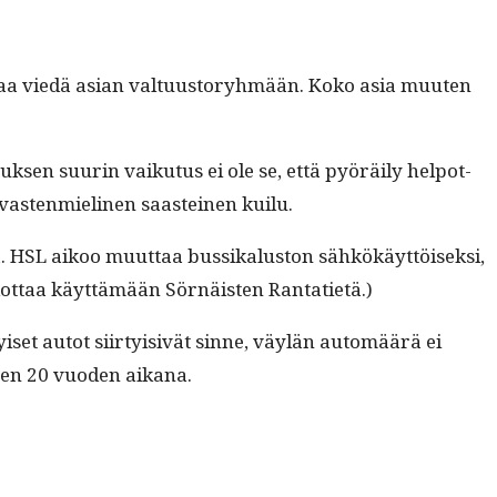
aa viedä asian val­tu­us­to­ryh­mään. Koko asia muuten
k­sen suurin vaiku­tus ei ole se, että pyöräi­ly helpot­
as­ten­mieli­nen saasteinen kuilu.
. HSL aikoo muut­taa bus­sikalus­ton sähkökäyt­töisek­si,
kot­taa käyt­tämään Sörnäis­ten Rantatietä.)
kyiset autot siir­ty­i­sivät sinne, väylän automäärä ei
eisen 20 vuo­den aikana.