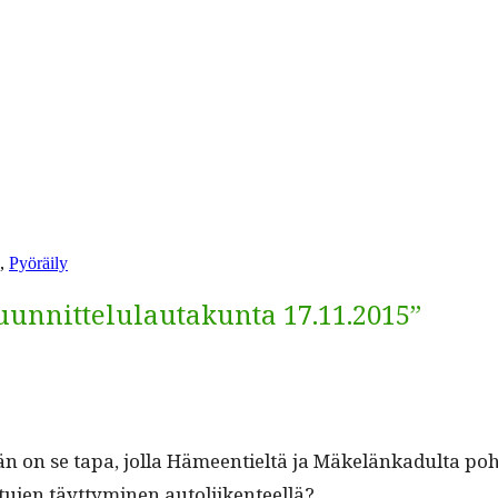
,
Pyöräily
uunnittelulautakunta 17.11.2015”
n se tapa, jol­la Hämeen­tieltä ja Mäkelänkadul­ta pohjoi
u­jen täyt­tymi­nen autoliikenteellä?