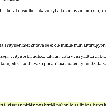
l­lisil­la ratkaisuil­la ei ikävä kyl­lä kovin hyvin onnis­tu
 eri­tyisen merkit­tävä se ei ole muille kuin aktiivipyöräi
se­ja, eri­tyis­es­ti ruuh­ka-aikaan. Tätä voisi yrit­tää r
l­in­joik­si. Luul­tavasti paran­taisi mon­en työ­matkalaisen
tä. Pis­aran pitäisi pysäyt­tää paljon bus­sil­in­jo­ja kan­