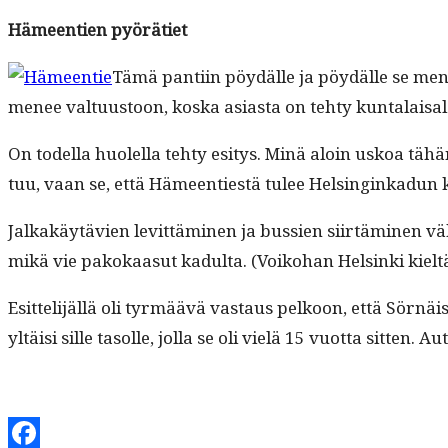
Hämeen­tien pyörätiet
Tämä pan­ti­in pöy­dälle ja pöy­dälle se m
menee val­tu­us­toon, kos­ka asi­as­ta on tehty kuntalaisal
On todel­la huolel­la tehty esi­tys. Minä aloin uskoa täh
tuu, vaan se, että Hämeen­ti­estä tulee Helsinginkadun 
Jalka­käytävien levit­tämi­nen ja bussien siirtämi­nen v
mikä vie pakokaa­sut kadul­ta. (Voiko­han Helsin­ki kielt
Esit­telijäl­lä oli tyr­määvä vas­taus pelkoon, että Sörnäi
yltäisi sille tasolle, jol­la se oli vielä 15 vuot­ta sit­te