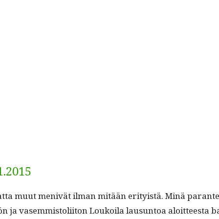
1.2015
t­ta muut menivät ilman mitään eri­ty­istä. Minä paran­te
ön ja vasem­mis­toli­iton Loukoila lausun­toa aloit­teesta ba