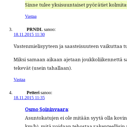
Sinne tulee yksisu­un­taiset pyöräti­et kolmi­t
Vastaa
PRNDL
sanoo:
18.11.2015 11:30
Vas­ten­mielisyy­teen ja saasteisu­u­teen vaikut­taa t
Mik­si samaan aikaan aje­taan joukkoli­iken­net­tä sa
tekevät (usein tahallaan).
Vastaa
Petteri
sanoo:
18.11.2015 11:35
Osmo Soin­in­vaara
:
Asun­tokatu­jen ei ole mitään syytä olla kovin h
km/h), mitä voidaan tehostaa rak­en­teel­lisin