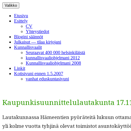
Siirry
Valikko
sisältöön
Etusivu
Esittely
CV
Yhteystiedot
Blogini säännöt
Julkaisut — tilaa kirjojani
Kunnallisvaalit
Seuraavat 400 000 helsinkiläistä
kunnallisvaaliohjelmani 2012
Kunnallisvaaliohjelmani 2008
Linkit
Kotisivuni ennen 1.5.2007
vanhat eduskuntasivuni
Kaupunkisuunnittelulautakunta 17.1
Lau­takun­nas­sa Hämeen­tien pyöräteitä luku­un otta­ma
yli kolme vuot­ta tyhjinä ole­vat toimis­tot asun­tokäyt­tö