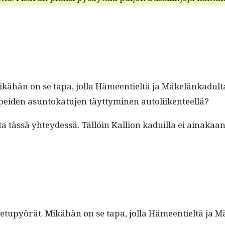
ähän on se tapa, jol­la Hämeen­tieltä ja Mäkelänkadul­ta 
pei­den asun­tokatu­jen täyt­tymi­nen autoliikenteellä?
l­ta tässä yhtey­dessä. Täl­löin Kallion kaduil­la ei ainak
etupyörät. Mikähän on se tapa, jol­la Hämeen­tieltä ja Mäk