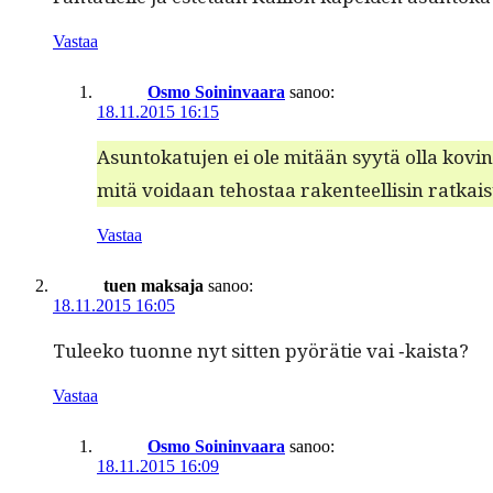
Vastaa
Osmo Soininvaara
sanoo:
18.11.2015 16:15
Asun­tokatu­jen ei ole mitään syytä olla kovin 
mitä voidaan tehostaa rak­en­teel­lisin ratkais
Vastaa
tuen maksaja
sanoo:
18.11.2015 16:05
Tuleeko tuonne nyt sit­ten pyörätie vai ‑kaista?
Vastaa
Osmo Soininvaara
sanoo:
18.11.2015 16:09