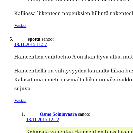
Kallios­sa liiken­teen nopeuk­sien hillintä rak­en­tee
Vastaa
spottu
sanoo:
18.11.2015 11:57
Hämeen­tien vai­h­toe­hto A on ihan hyvä alku, mut­ta
Hämeen­tiel­lä on viihtyvyy­den kannal­ta liikaa bus
Kalasa­ta­man metroase­mal­ta liiken­nöiviksi sukku­la
sujuva.
Vastaa
Osmo Soininvaara
sanoo:
18.11.2015 12:22
Kehära­ta vähen­tää Hämeen­tien bus­sili­ikenet­