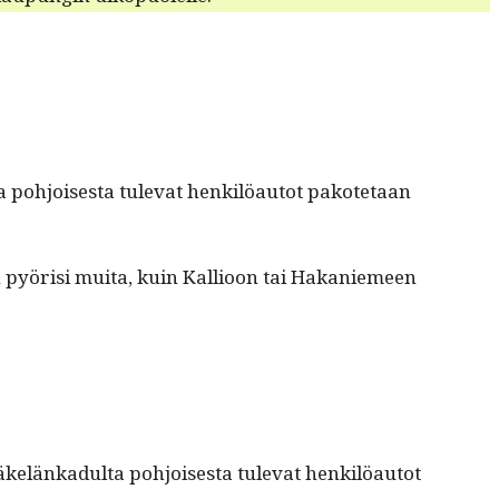
pohjois­es­ta tule­vat henkilöau­tot pakote­taan
aan pyörisi mui­ta, kuin Kallioon tai Hakaniemeen
elänkadul­ta pohjois­es­ta tule­vat henkilöau­tot