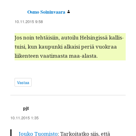
Osmo Soininvaara
sanoo:
10.11.2015 9:58
Jos noin tehtäisi­in, autoilu Helsingis­sä kallis­
tu­isi, kun kaupun­ki alka­isi per­iä vuokraa
liiken­teen vaa­ti­mas­ta maa-alasta.
Vastaa
pjt
sanoo:
10.11.2015 1:35
Jouko Tuomis­to
: Tarkoi­tatko siis, että