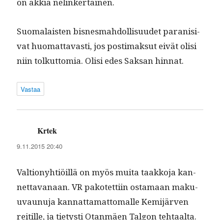
on äkkiä nelinkertainen.
Suo­ma­lais­ten bis­nes­mah­dol­lisu­udet parani­si­
vat huo­mat­tavasti, jos pos­ti­mak­sut eivät olisi
niin tolkut­to­mia. Olisi edes Sak­san hinnat.
Vastaa
Krtek
sanoo:
9.11.2015 20:40
Val­tiony­htiöil­lä on myös mui­ta taakko­ja kan­
net­ta­vanaan. VR pakotet­ti­in osta­maan maku­
u­vaunu­ja kan­nat­ta­mat­toma­lle Kemi­jär­ven
reit­ille, ja tietysti Otan­mäen Tal­gon tehtaal­ta.