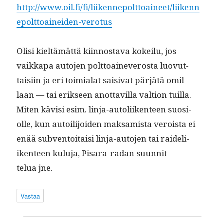
http://www.oil.fi/fi/liikennepolttoaineet/liikenn
epolttoaineiden-verotus
Olisi kieltämät­tä kiin­nos­ta­va kokeilu, jos
vaikka­pa auto­jen polt­toain­everos­ta luovut­
taisi­in ja eri toimi­alat saisi­vat pär­jätä omil­
laan — tai erik­seen anot­tavil­la val­tion tuil­la.
Miten kävisi esim. lin­ja-autoli­iken­teen suo­si­
olle, kun autoil­i­joiden mak­samista veroista ei
enää sub­ven­toitaisi lin­ja-auto­jen tai raideli­
iken­teen kulu­ja, Pis­ara-radan suun­nit­
telua jne.
Vastaa