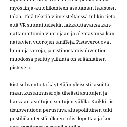
myös lin­ja-autoli­iken­teen aset­ta­man haas­teen
takia. Tätä tek­stiä viimeis­teltäessä tulikin tieto,
että VR suun­nit­teleekin lakkaut­ta­vansa kan­
nat­ta­mat­to­mia vuoro­jaan ja alen­ta­vansa kan­
nat­tavien vuoro­jen tar­if­fe­ja. Pis­teverot ovat
huono­ja vero­ja, ja risti­nos­tamisub­ven­tion
muo­dos­sa perit­ty yli­hin­ta on erään­lainen
pistevero.
Ris­tisub­ven­tio­ta käytetään yleis­es­ti tasoit­ta­
maan kus­tan­nusero­ja tiheästi asut­tu­jen ja
har­vaan asut­tu­jen seu­tu­jen välil­lä. Kaik­ki ris­
tisub­ven­tioon perus­tu­va alue­poli­it­ti­nen tuki
pos­tili­iken­teestä alka­en tulisi lopet­taa ja kor­
va­ta tarvit­taes­sa suo­ril­la tuilla.