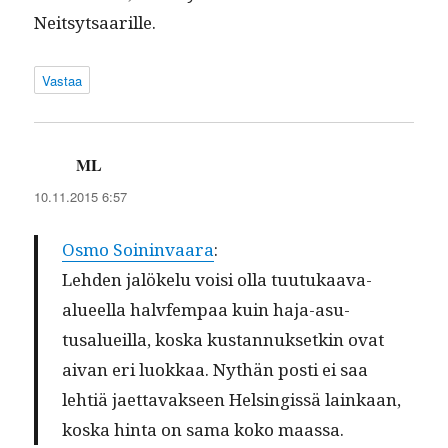
Neitsytsaarille.
Vastaa
ML
sanoo:
10.11.2015 6:57
Osmo Soin­in­vaara
:
Lehden jalökelu voisi olla tuu­tukaa­va-
alueel­la halvfem­paa kuin haja-asu­
tusalueil­la, kos­ka kus­tan­nuk­setkin ovat
aivan eri luokkaa. Nythän posti ei saa
lehtiä jaet­tavak­seen Helsingis­sä lainkaan,
kos­ka hin­ta on sama koko maassa.