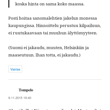
kos­ka hin­ta on sama koko maassa.
Posti hoitaa sanomale­htien jakelun mon­es­sa
kaupungis­sa. Hin­noit­telu perus­tuu kil­pailu­un,
ei ruu­tukaavaan tai muuhun älyttömyyteen.
(Suo­mi ei jakaudu, muuten, Helsinki­in ja
maaseu­tu­un. Ihan tot­ta, ei jakaudu.)
Vastaa
Tompelo
sanoo:
9.11.2015 19:40