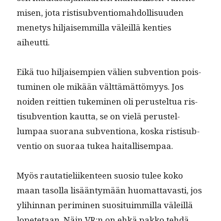
misen, jota ris­tisub­ven­tiom­ah­dol­lisu­u­den
mene­tys hil­jaisem­mil­la väleil­lä ken­ties
aiheutti.
Eikä tuo hil­jaisem­pi­en välien sub­ven­tion pois­
tu­mi­nen ole mikään vält­tämät­tömyys. Jos
noiden reit­tien tukem­i­nen oli perustel­tua ris­
tisub­ven­tion kaut­ta, se on vielä perustel­
lumpaa suo­rana sub­ven­tiona, kos­ka ris­tisub­
ven­tio on suo­raa tukea haitallisempaa.
Myös rautatieli­iken­teen suo­sio tulee koko
maan tasol­la lisään­tymään huo­mat­tavasti, jos
yli­hin­nan per­im­i­nen suosi­tu­im­mil­la väleil­lä
lopete­taan. Näin VR:n on ehkä pakko tehdä