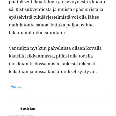
päätök­sen­tekoa tukien järkevyy­destä ylipään­
sä. Ris­tisub­ven­tios­ta ja muista epä­suorista ja
epä­selvistä tuk­i­jär­jestelmistä voi olla läh­es
mah­do­ton­ta sanoa, kuin­ka paljon rahaa
liikkuu mihinkin suuntaan.
Varsinkin nyt kun palveluista ollaan koval­la
kädel­lä leikkaa­mas­sa, pitäisi olla todel­la
tarkkaan tiedos­sa mis­tä kaikesta oikeasti
leikataan ja mis­sä kus­tan­nuk­set syntyvät.
Vastaa
Austrian
sanoo: