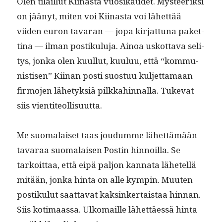
Olen tilail­lut Kiinas­ta vuosikaudet. Mys­teerik­si
on jäänyt, miten voi Kiinas­ta voi lähet­tää
viiden euron tavaran — jopa kir­jat­tuna paket­
ti­na — ilman postiku­lu­ja. Ain­oa uskot­ta­va seli­
tys, jon­ka olen kuul­lut, kuu­luu, että “kom­mu­
nis­tisen” Kiinan posti suos­tuu kul­jet­ta­maan
fir­mo­jen lähetyk­siä pilkkahin­nal­la. Tuke­vat
siis vientiteollisuutta.
Me suo­ma­laiset taas joudumme lähet­tämään
tavaraa suo­ma­laisen Postin hin­noil­la. Se
tarkoit­taa, että eipä paljon kan­na­ta lähetel­lä
mitään, jon­ka hin­ta on alle kympin. Muuten
postiku­lut saat­ta­vat kaksinker­tais­taa hin­nan.
Siis koti­maas­sa. Ulko­maille lähet­täessä hin­ta