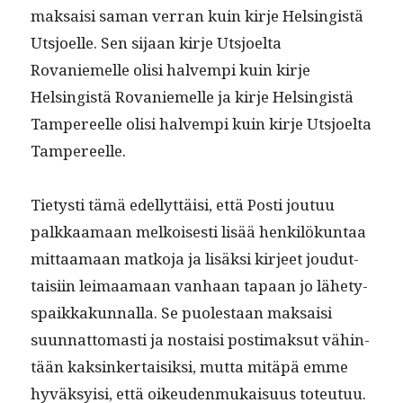
mak­saisi saman ver­ran kuin kir­je Helsingistä
Utsjoelle. Sen sijaan kir­je Utsjoelta
Rovaniemelle olisi halvem­pi kuin kir­je
Helsingistä Rovaniemelle ja kir­je Helsingistä
Tam­pereelle olisi halvem­pi kuin kir­je Utsjoelta
Tampereelle.
Tietysti tämä edel­lyt­täisi, että Posti joutuu
palkkaa­maan melkois­es­ti lisää henkilökun­taa
mit­taa­maan matko­ja ja lisäk­si kir­jeet joudut­
taisi­in leimaa­maan van­haan tapaan jo lähety­
s­paikkakun­nal­la. Se puolestaan mak­saisi
suun­nat­tomasti ja nos­taisi pos­ti­mak­sut vähin­
tään kaksinker­taisik­si, mut­ta mitäpä emme
hyväksy­isi, että oikeu­den­mukaisu­us toteutuu.