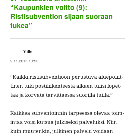
“Kaupunkien voitto (9):
m
Ristisubvention sijaan suoraan
tukea”
Ville
sanoo:
9.11.2015 10:53
“Kaik­ki ris­tisub­ven­tioon perus­tu­va alue­poli­it­
ti­nen tuki pos­tili­iken­teestä alka­en tulisi lopet­
taa ja kor­va­ta tarvit­taes­sa suo­ril­la tuilla.”
Kaikkea sub­ven­toin­nin tarpeessa ole­vaa toim­
intaa voisi kut­sua julkisek­si palveluk­si. Niin
kuin muutenkin, julki­nen palvelu voidaan