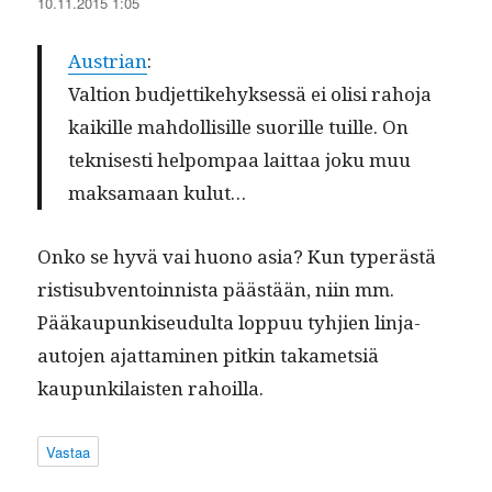
10.11.2015 1:05
Aus­tri­an
:
Val­tion bud­jet­tike­hyk­sessä ei olisi raho­ja
kaikille mah­dol­lisille suo­rille tuille. On
teknis­es­ti helpom­paa lait­taa joku muu
mak­samaan kulut…
Onko se hyvä vai huono asia? Kun type­r­ästä
ris­tisub­ven­toin­nista päästään, niin mm.
Pääkaupunkiseudul­ta lop­puu tyhjien lin­ja-
auto­jen ajat­ta­mi­nen pitkin takamet­siä
kaupunki­lais­ten rahoilla.
Vastaa