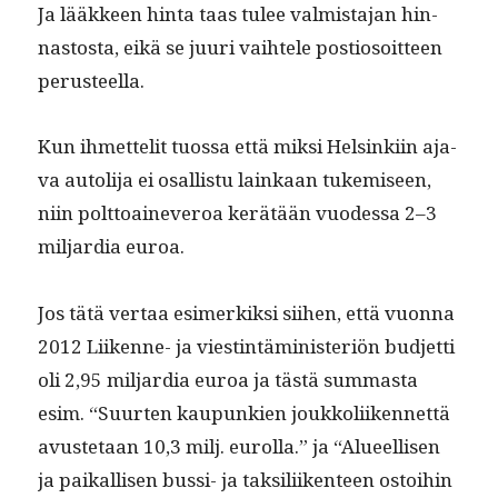
Ja lääk­keen hin­ta taas tulee valmis­ta­jan hin­
nas­tos­ta, eikä se juuri vai­htele pos­tiosoit­teen
perusteella.
Kun ihmettelit tuos­sa että mik­si Helsinki­in aja­
va autoli­ja ei osal­lis­tu lainkaan tukemiseen,
niin polt­toain­everoa kerätään vuodessa 2–3
mil­jar­dia euroa.
Jos tätä ver­taa esimerkik­si siihen, että vuon­na
2012 Liikenne- ja viestin­tämin­is­ter­iön bud­jet­ti
oli 2,95 mil­jar­dia euroa ja tästä sum­mas­ta
esim. “Suurten kaupunkien joukkoli­iken­net­tä
avuste­taan 10,3 milj. eurol­la.” ja “Alueel­lisen
ja paikallisen bus­si- ja tak­sili­iken­teen ostoi­hin