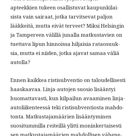
apteekkien tukeen osal­lis­tu­vat kaupunki­lai­
sista vain sairaat, jot­ka tarvit­se­vat paljon
lääkkeitä, mut­ta eivät ter­veet? Mik­si Helsin­gin
ja Tam­pereen välil­lä junal­la matkus­tavien on
tuet­ta­va lipun hin­nois­sa hil­jaisia ratao­suuk­
sia, mut­ta ei niiden, jot­ka aja­vat samaa väliä
autolla?
Ennen kaikkea ris­tisub­ven­tio on taloudel­lis­es­ti
haaskaavaa. Lin­ja-auto­jen suo­sio lisään­tyi
huo­mat­tavasti, kun kil­pailun avaami­nen lin­ja-
autoli­iken­teessä teki ris­tisub­ven­tios­ta mah­do­
ton­ta. Matkus­ta­jamäärien lisään­tymi­nen
suosi­tum­mil­la reit­eil­lä ylit­ti moninker­tais­es­ti
sen matkus­ta­jamäärien mah­dol­lisen vähen­e­