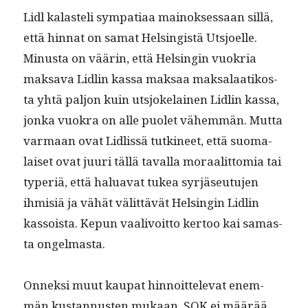
Lidl kalasteli sym­pa­ti­aa main­ok­ses­saan sil­lä,
että hin­nat on samat Helsingistä Utsjoelle.
Minus­ta on väärin, että Helsin­gin vuokria
mak­sa­va Lidlin kas­sa mak­saa mak­salaatikos­
ta yhtä paljon kuin utsjoke­lainen Lidlin kas­sa,
jon­ka vuokra on alle puo­let vähem­män. Mut­ta
var­maan ovat Lidlis­sä tutki­neet, että suo­ma­
laiset ovat juuri täl­lä taval­la moraalit­to­mia tai
type­r­iä, että halu­a­vat tukea syr­jäseu­tu­jen
ihmisiä ja vähät välit­tävät Helsin­gin Lidlin
kas­soista. Kepun vaalivoit­to ker­too kai samas­
ta ongelmasta.
Onnek­si muut kau­pat hin­noit­tel­e­vat enem­
män kus­tan­nusten mukaan. SOK ei määrää,