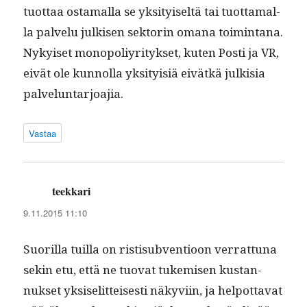
tuot­taa osta­mal­la se yksi­tyiseltä tai tuot­ta­mal­
la palvelu julkisen sek­torin omana toim­intana.
Nykyiset monop­o­liyri­tyk­set, kuten Posti ja VR,
eivät ole kun­nol­la yksi­ty­isiä eivätkä julk­isia
palveluntarjoajia.
Vastaa
teekkari
sanoo:
9.11.2015 11:10
Suo­ril­la tuil­la on ris­tisub­ven­tioon ver­rat­tuna
sekin etu, että ne tuo­vat tukemisen kus­tan­
nuk­set yksiselit­teis­es­ti näkyvi­in, ja helpot­ta­vat