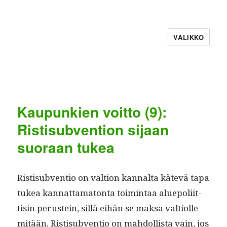
VALIKKO
Kaupunkien voitto (9):
Ristisubvention sijaan
suoraan tukea
Ris­tisub­ven­tio on val­tion kannal­ta kätevä tapa
tukea kan­nat­tam­a­ton­ta toim­intaa alue­poli­it­
tisin perustein, sil­lä eihän se mak­sa val­ti­olle
mitään. Ris­tisub­ven­tio on mah­dol­lista vain, jos