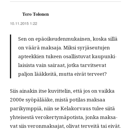
Tero Tolonen
sanoo:
10.11.2015 1:22
Sen on epäoikeu­den­mukainen, kos­ka sil­lä
on väärä mak­sa­ja. Mik­si syr­jäseu­tu­jen
apteekkien tukeen osal­lis­tu­vat kaupunki­
lai­sista vain sairaat, jot­ka tarvit­se­vat
paljon lääkkeitä, mut­ta eivät terveet?
Siis ainakin itse kuvit­telin, että jos on vaik­ka
2000e syöpälääke, mis­tä poti­las mak­saa
parikymp­piä, niin se Kelako­r­vaus tulee siitä
yhteis­es­tä vero­ker­tymäpo­tista, jon­ka mak­sa­
vat siis veron­mak­sa­jat, oli­vat ter­veitä tai eivät.