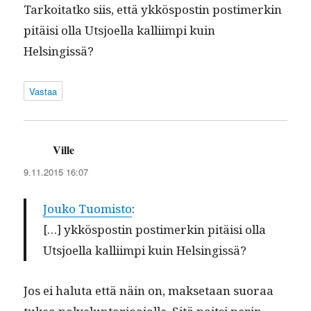
Tarkoi­tatko siis, että ykkös­postin pos­timerkin
pitäisi olla Utsjoel­la kalli­impi kuin
Helsingissä?
Vastaa
Ville
sanoo:
9.11.2015 16:07
Jouko Tuomis­to
:
[…] ykkös­postin pos­timerkin pitäisi olla
Utsjoel­la kalli­impi kuin Helsingissä?
Jos ei halu­ta että näin on, mak­se­taan suo­raa