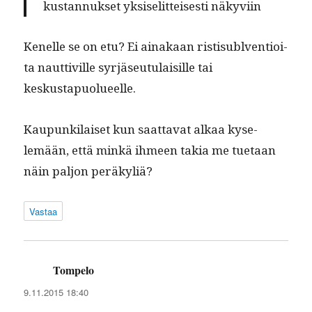
kus­tan­nuk­set yksiselit­teis­es­ti näkyviin
Kenelle se on etu? Ei ainakaan ris­tisub­l­ven­tioi­
ta naut­tiville syr­jäseu­tu­laisille tai
keskustapuolueelle.
Kaupunki­laiset kun saat­ta­vat alkaa kyse­
lemään, että minkä ihmeen takia me tue­taan
näin paljon peräkyliä?
Vastaa
Tompelo
sanoo:
9.11.2015 18:40