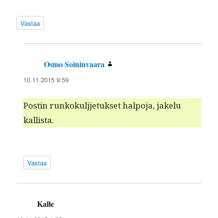
Vastaa
Osmo Soininvaara
sanoo:
10.11.2015 9:59
Postin runk­okulj­je­tuk­set halpo­ja, jakelu
kallista.
Vastaa
Kalle
sanoo: