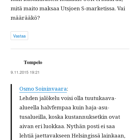
mitä maito mak­saa Utsjoen S‑marketissa. Vai
määrääkö?
Vastaa
Tompelo
sanoo:
9.11.2015 19:21
Osmo Soin­in­vaara
:
Lehden jalökelu voisi olla tuu­tukaa­va-
alueel­la halvfem­paa kuin haja-asu­
tusalueil­la, kos­ka kus­tan­nuk­setkin ovat
aivan eri luokkaa. Nythän posti ei saa
lehtiä jaet­tavak­seen Helsingis­sä lainkaan,