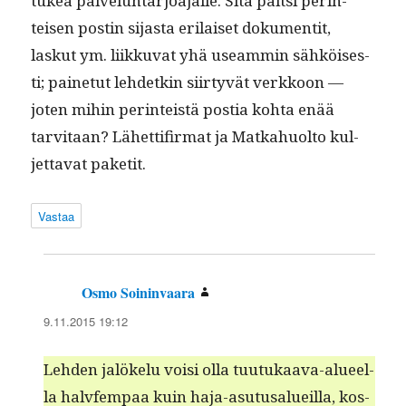
tukea palvelun­tar­joa­jalle. Sitä pait­si per­in­
teisen postin sijas­ta eri­laiset doku­men­tit,
laskut ym. liikku­vat yhä use­am­min sähköis­es­
ti; paine­tut lehde­tkin siir­tyvät verkkoon —
joten mihin per­in­teistä pos­tia koh­ta enää
tarvi­taan? Lähet­ti­fir­mat ja Matkahuolto kul­
jet­ta­vat paketit.
Vastaa
Osmo Soininvaara
sanoo:
9.11.2015 19:12
Lehden jalökelu voisi olla tuu­tukaa­va-alueel­
la halvfem­paa kuin haja-asu­tusalueil­la, kos­