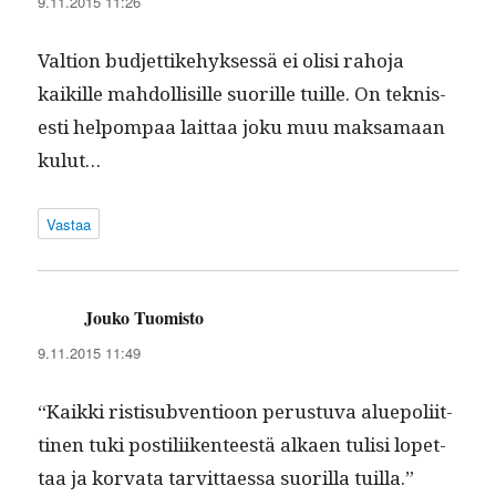
9.11.2015 11:26
Val­tion bud­jet­tike­hyk­sessä ei olisi raho­ja
kaikille mah­dol­lisille suo­rille tuille. On teknis­
es­ti helpom­paa lait­taa joku muu mak­samaan
kulut…
Vastaa
Jouko Tuomisto
sanoo:
9.11.2015 11:49
“Kaik­ki ris­tisub­ven­tioon perus­tu­va alue­poli­it­
ti­nen tuki pos­tili­iken­teestä alka­en tulisi lopet­
taa ja kor­va­ta tarvit­taes­sa suo­ril­la tuil­la.”