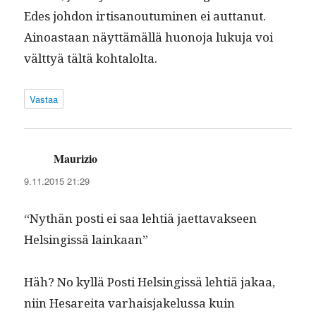
Edes johdon irti­sanou­tu­mi­nen ei aut­tanut.
Ain­oas­taan näyt­tämäl­lä huono­ja luku­ja voi
vält­tyä tältä kohtalolta.
Vastaa
Maurizio
sanoo:
9.11.2015 21:29
“Nythän posti ei saa lehtiä jaet­tavak­seen
Helsingis­sä lainkaan”
Häh? No kyl­lä Posti Helsingis­sä lehtiä jakaa,
niin Hesare­i­ta varhais­jakelus­sa kuin