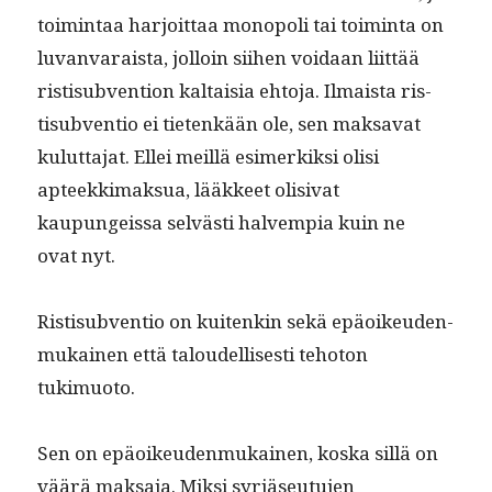
toim­intaa har­joit­taa monop­o­li tai toim­inta on
luvan­varaista, jol­loin siihen voidaan liit­tää
ris­tisub­ven­tion kaltaisia ehto­ja. Ilmaista ris­
tisub­ven­tio ei tietenkään ole, sen mak­sa­vat
kulut­ta­jat. Ellei meil­lä esimerkik­si olisi
apteekki­mak­sua, lääk­keet oli­si­vat
kaupungeis­sa selvästi halvem­pia kuin ne
ovat nyt.
Ris­tisub­ven­tio on kuitenkin sekä epäoikeu­den­
mukainen että taloudel­lis­es­ti teho­ton
tukimuoto.
Sen on epäoikeu­den­mukainen, kos­ka sil­lä on
väärä mak­sa­ja. Mik­si syr­jäseu­tu­jen