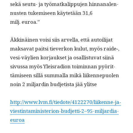
sekä seu­tu- ja työ­matkalip­pu­jen hin­nanalen­
nusten tukemiseen käytetään 31,6
milj. euroa.”
Äkkinäi­nen voisi siis arvel­la, että autoil­i­jat
mak­sa­vat pait­si tiev­erkon kulut, myös raide‑,
vesi-väylien kor­jauk­set ja osal­lis­tu­vat siinä
sivus­sa myös Yleis­ra­dion toimin­nan pyörit­
tämiseen sil­lä sum­mal­la mikä liiken­nepuolen
noin 2 mil­jardin bud­jetista jää ylitse
http://www.lvm.fi/tiedote/4122270/liikenne-ja-
viestintaministerion-budjetti‑2–95-miljardia-
euroa