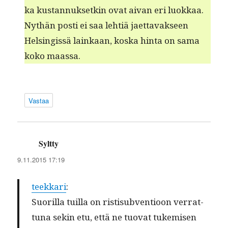
ka kus­tan­nuk­setkin ovat aivan eri luokkaa.
Nythän posti ei saa lehtiä jaet­tavak­seen
Helsingis­sä lainkaan, kos­ka hin­ta on sama
koko maassa.
Vastaa
Syltty
sanoo:
9.11.2015 17:19
teekkari
:
Suo­ril­la tuil­la on ris­tisub­ven­tioon ver­rat­
tuna sekin etu, että ne tuo­vat tukemisen