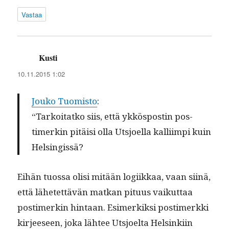
Vastaa
Kusti
sanoo:
10.11.2015 1:02
Jouko Tuomis­to
:
“Tarkoi­tatko siis, että ykkös­postin pos­
timerkin pitäisi olla Utsjoel­la kalli­impi kuin
Helsingissä?
Eihän tuos­sa olisi mitään logi­ikkaa, vaan siinä,
että lähetet­tävän matkan pitu­us vaikut­taa
pos­timerkin hin­taan. Esimerkik­si pos­timerk­ki
kir­jeeseen, joka läh­tee Utsjoelta Helsinki­in