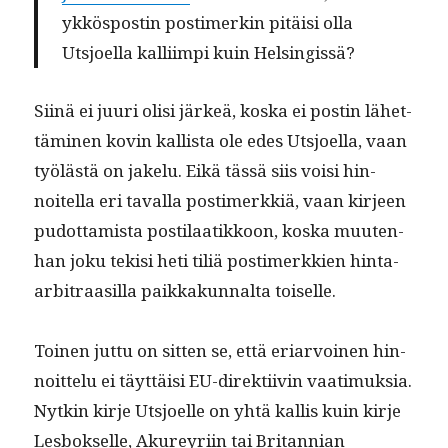
ykkös­postin pos­timerkin pitäisi olla
Utsjoel­la kalli­impi kuin Helsingissä?
Siinä ei juuri olisi järkeä, kos­ka ei postin lähet­
tämi­nen kovin kallista ole edes Utsjoel­la, vaan
työlästä on jakelu. Eikä tässä siis voisi hin­
noitel­la eri taval­la pos­timerkkiä, vaan kir­jeen
pudot­tamista pos­ti­laatikkoon, kos­ka muuten­
han joku tek­isi heti tiliä pos­timerkkien hin­ta-
arbi­traasil­la paikkakunnal­ta toiselle.
Toinen jut­tu on sit­ten se, että eri­ar­voinen hin­
noit­telu ei täyt­täisi EU-direk­ti­ivin vaa­timuk­sia.
Nytkin kir­je Utsjoelle on yhtä kallis kuin kir­je
Les­bok­selle, Akureyri­in tai Bri­tann­ian