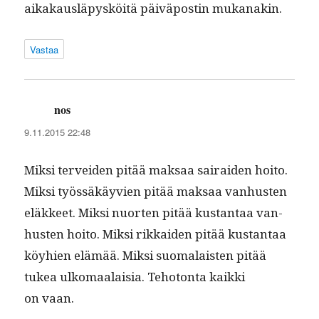
aikakaus­läpysköitä päivä­postin mukanakin.
Vastaa
nos
sanoo:
9.11.2015 22:48
Mik­si ter­vei­den pitää mak­saa sairaiden hoito.
Mik­si työssäkäyvien pitää mak­saa van­hus­ten
eläk­keet. Mik­si nuorten pitää kus­tan­taa van­
hus­ten hoito. Mik­si rikkaiden pitää kus­tan­taa
köy­hien elämää. Mik­si suo­ma­lais­ten pitää
tukea ulko­maalaisia. Teho­ton­ta kaik­ki
on vaan.