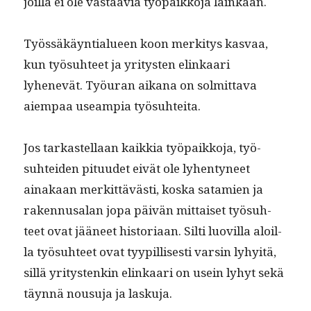
joil­la ei ole vas­taavia työ­paikko­ja lainkaan.
Työssäkäyn­tialueen koon merk­i­tys kas­vaa,
kun työ­suh­teet ja yri­tys­ten elinkaari
lyhenevät. Työu­ran aikana on solmit­ta­va
aiem­paa use­ampia työsuhteita.
Jos tarkastel­laan kaikkia työ­paikko­ja, työ­
suhtei­den pitu­udet eivät ole lyhen­tyneet
ainakaan merkit­tävästi, kos­ka satamien ja
raken­nusalan jopa päivän mit­taiset työ­suh­
teet ovat jääneet his­to­ri­aan. Silti luovil­la aloil­
la työ­suh­teet ovat tyyp­il­lis­es­ti varsin lyhy­itä,
sil­lä yri­tys­tenkin elinkaari on usein lyhyt sekä
täyn­nä nousu­ja ja laskuja.