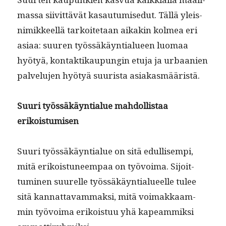
mas­sa siivit­tävät kasautu­mise­dut. Täl­lä yleis­
nimik­keel­lä tarkoite­taan aikakin kolmea eri
asi­aa: suuren työssäkäyn­tialueen luo­maa
hyö­tyä, kon­tak­tikaupun­gin etu­ja ja urbaanien
palvelu­jen hyö­tyä suurista asiakasmääristä.
Suuri työssäkäyn­tialue
mah­dol­lis­taa
erikoistumisen
Suuri työssäkäyn­tialue on sitä edullisem­pi,
mitä erikois­tuneem­paa on työvoima. Sijoit­
tumi­nen suurelle työssäkäyn­tialueelle tulee
sitä kan­nat­tavam­mak­si, mitä voimakkaam­
min työvoima erikois­tuu yhä kapeam­mik­si