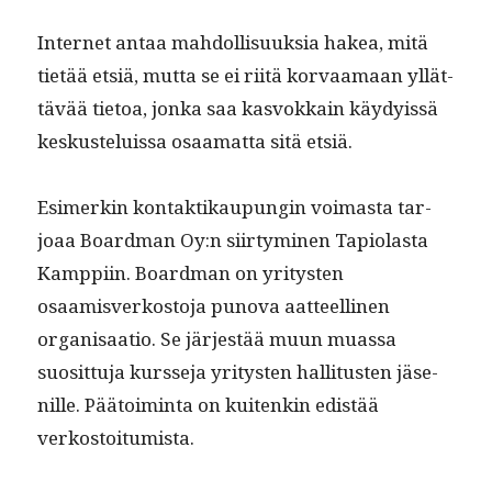
Inter­net antaa mah­dol­lisuuk­sia hakea, mitä
tietää etsiä, mut­ta se ei riitä kor­vaa­maan yllät­
tävää tietoa, jon­ka saa kas­vokkain käy­dyis­sä
keskusteluis­sa osaa­mat­ta sitä etsiä.
Esimerkin kon­tak­tikaupun­gin voimas­ta tar­
joaa Board­man Oy:n siir­tymi­nen Tapi­o­las­ta
Kamp­pi­in. Board­man on yri­tys­ten
osaamisverkos­to­ja puno­va aat­teelli­nen
organ­isaa­tio. Se jär­jestää muun muas­sa
suosit­tu­ja kursse­ja yri­tys­ten hal­li­tusten jäse­
nille. Pää­toim­inta on kuitenkin edis­tää
verkostoitumista.