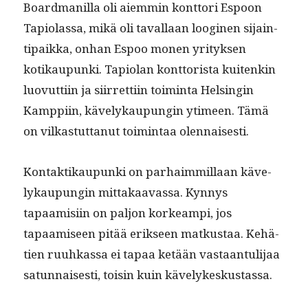
Board­manil­la oli aiem­min kont­tori Espoon
Tapi­o­las­sa, mikä oli taval­laan loogi­nen sijain­
tipaik­ka, onhan Espoo mon­en yri­tyk­sen
kotikaupun­ki. Tapi­olan kont­torista kuitenkin
luovut­ti­in ja siir­ret­ti­in toim­inta Helsin­gin
Kamp­pi­in, käve­lykaupun­gin ytimeen. Tämä
on vilka­s­tut­tanut toim­intaa olennaisesti.
Kon­tak­tikaupun­ki on parhaim­mil­laan käve­
lykaupun­gin mit­takaavas­sa. Kyn­nys
tapaamisi­in on paljon korkeampi, jos
tapaamiseen pitää erik­seen matkus­taa. Kehä­
tien ruuhkas­sa ei tapaa ketään vas­taan­tuli­jaa
sat­un­nais­es­ti, toisin kuin kävelykeskustassa.