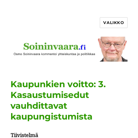
VALIKKO
Kaupunkien voitto: 3.
Kasaustumisedut
vauhdittavat
kaupungistumista
Tiivis­telmä