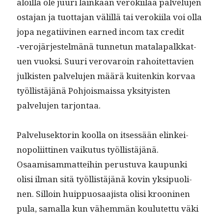
aloil­la ole juuri lainkaan veroki­ilaa palvelu­jen
osta­jan ja tuot­ta­jan välil­lä tai veroki­ila voi olla
jopa negati­ivi­nen earned incom tax cred­it
‑vero­jär­jestelmänä tun­netun mata­la­palkkat­
uen vuok­si. Suuri verovaroin rahoitet­tavien
julk­isten palvelu­jen määrä kuitenkin kor­vaa
työl­listäjänä Pohjo­is­mais­sa yksi­ty­is­ten
palvelu­jen tarjontaa.
Palvelusek­torin kool­la on itsessään elinkei­
nop­o­li­it­ti­nen vaiku­tus työl­listäjänä.
Osaamisam­mat­tei­hin perus­tu­va kaupun­ki
olisi ilman sitä työl­listäjänä kovin yksipuo­li­
nen. Sil­loin huip­pu­osaa­jista olisi krooni­nen
pula, samal­la kun vähem­män koulutet­tu väki