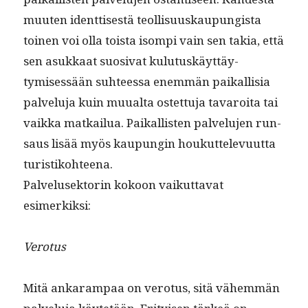
muuten ident­tis­es­tä teol­lisu­uskaupungista
toinen voi olla toista isom­pi vain sen takia, että
sen asukkaat suo­si­vat kulu­tuskäyt­täy­
tymisessään suh­teessa enem­män paikallisia
palvelu­ja kuin muual­ta ostet­tu­ja tavaroi­ta tai
vaik­ka matkailua. Paikallis­ten palvelu­jen run­
saus lisää myös kaupun­gin houkut­tele­vu­ut­ta
turistikohteena.
Palvelusek­torin kokoon vaikut­ta­vat
esimerkiksi:
Vero­tus
Mitä ankaram­paa on vero­tus, sitä vähem­män