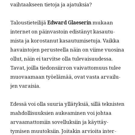
vai­h­taak­seen tieto­ja ja ajatuksia?
Talousti­eteil­i­jä
Edward Glae­serin
mukaan
inter­net on päin­vas­toin edis­tänyt kasautu­
mista ja korostanut kasautu­mise­tu­ja. Vaik­ka
havain­to­jen perus­teel­la näin on viime vuosi­na
ollut, näin ei tarvitse olla tule­vaisu­udessa.
Tavat, joil­la tiedon­si­ir­ron vai­vat­to­muus tulee
muo­vaa­maan työelämää, ovat vas­ta arvailu­
jen varaisia.
Edessä voi olla suuria yllä­tyk­siä, sil­lä teknis­ten
mah­dol­lisuuk­sien aukeami­nen voi johtaa
arvaa­mat­tomi­in sovel­luk­si­in ja käyt­täy­
tymisen muu­tok­si­in. Joitakin arvioi­ta inter­