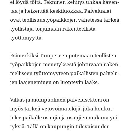
ei löy­dä töitä. Tekni­nen kehi­tys uhkaa kaven­
taa ja heiken­tää keskilu­okkaa. Palvelu­alat
ovat teol­lisu­ustyö­paikko­jen vähetessä tärkeä
työl­listäjä tor­ju­maan rak­en­teel­lista
työttömyyttä.
Esimerkik­si Tam­pereen potemaan teol­lis­ten
työ­paikko­jen mene­tyk­ses­tä johtu­vaan rak­en­
teel­liseen työt­tömyy­teen paikallis­ten palvelu­
jen laa­jen­e­m­i­nen on luon­tevin lääke.
Vilkas ja monipuo­li­nen palvelusek­tori on
myös tärkeä vetovoi­matek­i­jä, joka houkut­
telee paikalle osaa­jia ja osaa­jien mukana yri­
tyk­siä. Täl­lä on kaupun­gin tule­vaisu­u­den