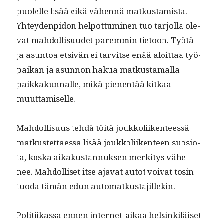
puolelle lisää eikä vähen­nä matkus­tamista.
Yhtey­den­pidon helpot­tumi­nen tuo tar­jol­la ole­
vat mah­dol­lisu­udet parem­min tietoon. Työtä
ja asun­toa etsivän ei tarvitse enää aloit­taa työ­
paikan ja asun­non hakua matkus­ta­mal­la
paikkakun­nalle, mikä pienen­tää kitkaa
muuttamiselle.
Mah­dol­lisu­us tehdä töitä joukkoli­iken­teessä
matkustet­taes­sa lisää joukkoli­iken­teen suo­sio­
ta, kos­ka aikakus­tan­nuk­sen merk­i­tys vähe­
nee. Mah­dol­liset itse aja­vat autot voivat tosin
tuo­da tämän edun automatkustajillekin.
Poli­ti­ikas­sa ennen inter­net-aikaa helsinkiläiset