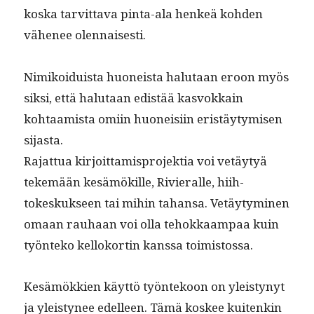
kos­ka tarvit­ta­va pin­ta-ala henkeä kohden
vähe­nee olennaisesti.
Nimikoiduista huoneista halu­taan eroon myös
sik­si, että halu­taan edis­tää kas­vokkain
kohtaamista omi­in huoneisi­in eristäy­tymisen
sijasta.
Rajat­tua kir­joit­tamis­pro­jek­tia voi vetäy­tyä
tekemään kesämökille, Riv­ier­alle, hiih­
tokeskuk­seen tai mihin tahansa. Vetäy­tymi­nen
omaan rauhaan voi olla tehokkaam­paa kuin
työn­teko kel­loko­rtin kanssa toimistossa.
Kesämökkien käyt­tö työn­tekoon on yleistynyt
ja yleistynee edelleen. Tämä kos­kee kuitenkin