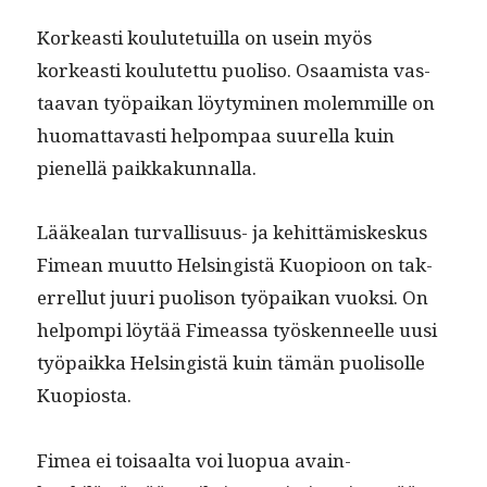
Korkeasti koulute­tu­il­la on usein myös
korkeasti koulutet­tu puoliso. Osaamista vas­
taa­van työ­paikan löy­tymi­nen molem­mille on
huo­mat­tavasti helpom­paa suurel­la kuin
pienel­lä paikkakunnalla.
Lääkealan tur­val­lisu­us- ja kehit­tämiskeskus
Fimean muut­to Helsingistä Kuo­pi­oon on tak­
er­rel­lut juuri puoli­son työ­paikan vuok­si. On
helpom­pi löytää Fime­as­sa työsken­neelle uusi
työ­paik­ka Helsingistä kuin tämän puolisolle
Kuopiosta.
Fimea ei toisaal­ta voi luop­ua avain­