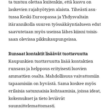
ta tun­tuu olet­taa kuitenkin, että kasvu on
laske­vien rajahyö­ty­jen alaista. Tiheästi asu­
tus­sa Kes­ki-Euroopas­sa ja Yhdys­val­tain
itäran­nikol­la suuren työssäkäyn­tialueen edut
saavute­taan myös useis­sa läh­es kiin­ni toi­sis­
saan ole­vis­sa pikkukaupungeissa.
Run­saat kon­tak­tit
lisäävät tuot­tavu­ut­ta
Kaupunkien tuot­tavu­ut­ta lisää kon­tak­tien
run­saus ja help­pous eri­tyis­es­ti luovien
ammat­tien osalta. Mah­dol­lisu­us vai­vat­tomi­in
tapaamisi­in on hyvästä. Sama kos­kee myös
eri­laisia sat­un­naisia kohtaamisia, jois­sa ideat,
koke­muk­set ja tieto lev­iävät
suunnittelemattomasti.