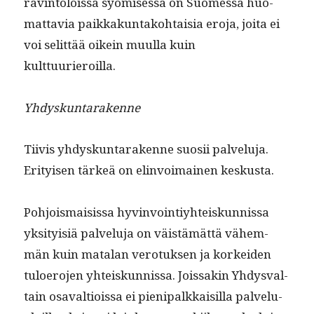
rav­in­tolois­sa syömisessä on Suomes­sa huo­
mat­tavia paikkakun­tako­htaisia ero­ja, joi­ta ei
voi selit­tää oikein muul­la kuin
kulttuurieroilla.
Yhdyskun­tarakenne
Tiivis yhdyskun­tarakenne suosii palvelu­ja.
Eri­tyisen tärkeä on elin­voimainen keskusta.
Pohjo­is­mai­sis­sa hyv­in­voin­tiy­hteiskun­nis­sa
yksi­ty­isiä palvelu­ja on väistämät­tä vähem­
män kuin mata­lan vero­tuk­sen ja korkei­den
tulo­ero­jen yhteiskun­nis­sa. Jois­sakin Yhdys­val­
tain osaval­tiois­sa ei pieni­palkkaisil­la palvelu­