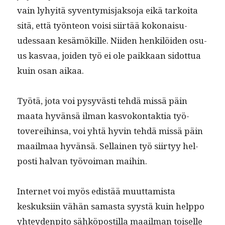
vain lyhy­itä syven­tymis­jak­so­ja eikä tarkoi­ta
sitä, että työn­teon voisi siirtää kokon­aisu­
udessaan kesämökille. Niiden henkilöi­den osu­
us kas­vaa, joiden työ ei ole paikkaan sidot­tua
kuin osan aikaa.
Työtä, jota voi pysyvästi tehdä mis­sä päin
maa­ta hyvän­sä ilman kas­vokon­tak­tia työ­
toverei­hin­sa, voi yhtä hyvin tehdä mis­sä päin
maail­maa hyvän­sä. Sel­l­ainen työ siir­tyy hel­
posti hal­van työvoiman maihin.
Inter­net voi myös edis­tää muut­tamista
keskuk­si­in vähän samas­ta syys­tä kuin help­po
yhtey­den­pito sähkö­pos­til­la maail­man toiselle