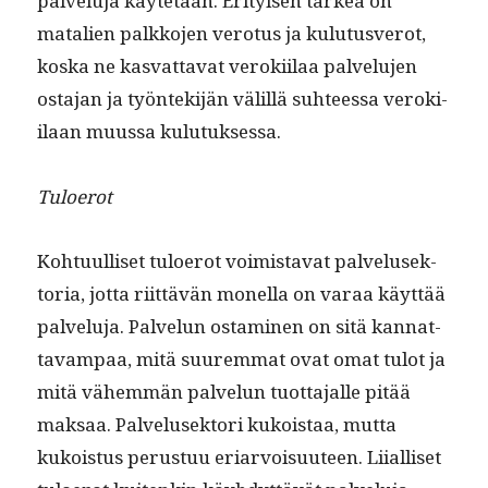
palvelu­ja käytetään. Eri­tyisen tärkeä on
matal­ien palkko­jen vero­tus ja kulu­tusverot,
kos­ka ne kas­vat­ta­vat veroki­ilaa palvelu­jen
osta­jan ja työn­tek­i­jän välil­lä suh­teessa veroki­
ilaan muus­sa kulutuksessa.
Tulo­erot
Kohtu­ulliset tulo­erot voimis­ta­vat palvelusek­
to­ria, jot­ta riit­tävän monel­la on varaa käyt­tää
palvelu­ja. Palvelun ost­a­mi­nen on sitä kan­nat­
tavam­paa, mitä suurem­mat ovat omat tulot ja
mitä vähem­män palvelun tuot­ta­jalle pitää
mak­saa. Palvelusek­tori kukois­taa, mut­ta
kukois­tus perus­tuu eri­ar­voisu­u­teen. Liial­liset