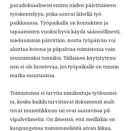
paradok­saalis­es­ti eniten niiden päivit­täiseen
työsken­te­lyyn, jot­ka asu­vat lähel­lä työ­
paikkaansa. Työ­paikalla on kon­tak­tien ja
tapaamis­ten vuok­si hyvä käy­dä sään­nöl­lis­es­ti,
mielu­um­min päivit­täin, mut­ta työpäivän voi
aloit­taa kotona ja piipah­taa toimis­tossa vain
muu­ta­mak­si tun­niksi. Täl­lainen käyt­täy­tymi­
nen ei ole luon­te­vaa, jos työ­paikalle on tun­nin
mat­ka suuntaansa.
Toimis­tois­sa ei tarvi­ta nimikoitu­ja työhuonei­
ta, kos­ka kaik­ki tarvit­ta­vat doku­men­tit mah­
tu­vat muis­ti­tikku­un tai ovat saatavis­sa pil­
vipalve­limelta. On ilmeistä, että meil­läkin on
kaupungeis­sa toimi­s­toneliöitä aivan liikaa,