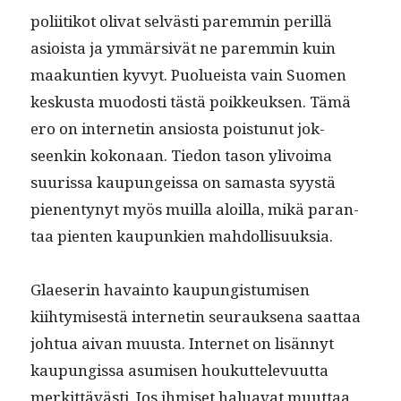
poli­itikot oli­vat selvästi parem­min per­il­lä
asioista ja ymmär­sivät ne parem­min kuin
maakun­tien kyvyt. Puolueista vain Suomen
keskus­ta muo­dosti tästä poikkeuk­sen. Tämä
ero on inter­netin ansios­ta pois­tunut jok­
seenkin kokon­aan. Tiedon tason ylivoima
suuris­sa kaupungeis­sa on samas­ta syys­tä
pienen­tynyt myös muil­la aloil­la, mikä paran­
taa pien­ten kaupunkien mahdollisuuksia.
Glae­serin havain­to kaupungis­tu­misen
kiihtymis­es­tä inter­netin seu­rauk­se­na saat­taa
johtua aivan muus­ta. Inter­net on lisän­nyt
kaupungis­sa asumisen houkut­tele­vu­ut­ta
merkit­tävästi. Jos ihmiset halu­a­vat muut­taa