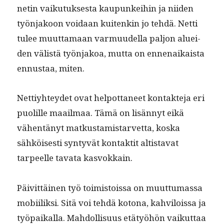
netin vaiku­tuk­ses­ta kaupunkei­hin ja niiden
työn­jakoon voidaan kuitenkin jo tehdä. Net­ti
tulee muut­ta­maan var­muudel­la paljon aluei­
den välistä työn­jakoa, mut­ta on ennenaikaista
ennus­taa, miten.
Net­tiy­htey­det ovat helpot­ta­neet kon­tak­te­ja eri
puo­lille maail­maa. Tämä on lisän­nyt eikä
vähen­tänyt matkus­tamis­tarvet­ta, kos­ka
sähköis­es­ti syn­tyvät kon­tak­tit altista­vat
tarpeelle tava­ta kasvokkain.
Päivit­täi­nen työ toimis­tois­sa on muut­tumas­sa
mobi­ilik­si. Sitä voi tehdä kotona, kahvilois­sa ja
työ­paikalla. Mah­dol­lisu­us etä­työhön vaikut­taa