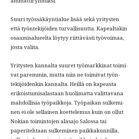
ammattiryhmiksi.
Suuri työssäkäyn­tialue lisää sekä yri­tys­ten
että työn­tek­i­jöi­den tur­val­lisu­ut­ta. Kapeal­takin
osaamisalueelta löy­tyy riit­tävästi työvoimaa,
jos­ta valita.
Yri­tys­ten kannal­ta suuret työ­markki­nat toimi­
vat parem­min, mut­ta niin ne toimi­vat työn­
tek­i­jöi­denkin kannal­ta. Heil­lä on kapeas­ta
erikois­tu­misalas­taan huoli­mat­ta valit­ta­vana
mah­dol­lisia työ­paikko­ja. Työ­paikan sulkem­i­
nen ei ole sel­l­ainen koet­tele­mus kuin on ollut
Nokian toim­into­jen alasajo Salos­sa tai
paperite­htaan sulkem­i­nen paikkakun­nil­la,