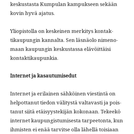
keskus­tas­ta Kumpu­lan kam­puk­seen sekään
kovin hyvä ajatus.
Yliopis­tol­la on keskeinen merk­i­tys kon­tak­
tikaupun­gin kannal­ta. Sen läs­näo­lo nimeno­
maan kaupun­gin keskus­tas­sa elävöit­täisi
kontaktikaupunkia.
Inter­net ja kasautumisedut
Inter­net ja eri­lainen sähköi­nen viestin­tä on
helpot­tanut tiedon väl­i­tys­tä val­tavasti ja pois­
tanut siitä etäisyys­tek­i­jän kokon­aan. Tekeekö
inter­net kaupungis­tu­mis­es­ta tarpee­ton­ta, kun
ihmis­ten ei enää tarvitse olla lähel­lä toisi­aan