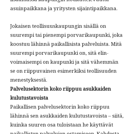
asuin­paikkana ja yri­tys­ten sijaintipaikkana.
Jokaisen teol­lisu­uskaupun­gin sisäl­lä on
suurem­pi tai pienem­pi por­varikaupun­ki, joka
koos­t­uu lähin­nä paikalli­sista palveluista. Mitä
suurem­pi por­varikaupun­ki on, sitä elin­
voimaisem­pi on kaupun­ki ja sitä vähem­män
se on riip­pu­vainen esimerkik­si teol­lisu­u­den
menestyksestä.
Palvelusek­torin koko riip­puu asukkaiden
kulutustavoista
Paikallisen palvelusek­torin koko riip­puu
lähin­nä sen asukkaiden kulu­tus­tavoista – siitä,
kuin­ka suuren osa tulois­taan he käyt­tävät
paikallis­ten palvelu­jen ostamiseen. Kahdes­ta