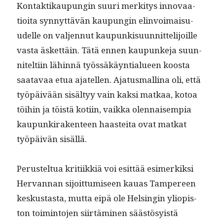
Kon­tak­tikaupun­gin suuri merk­i­tys inno­vaa­
tioi­ta syn­nyt­tävän kaupun­gin elin­voimaisu­
udelle on val­jen­nut kaupunkisu­un­nit­telijoille
vas­ta äsket­täin. Tätä ennen kaupunke­ja suun­
nitelti­in lähin­nä työssäkäyn­tialueen koos­ta
saatavaa etua ajatellen. Aja­tus­mal­li­na oli, että
työpäivään sisäl­tyy vain kak­si matkaa, kotoa
töi­hin ja töistä koti­in, vaik­ka olen­naisem­pia
kaupunki­rak­en­teen haastei­ta ovat matkat
työpäivän sisällä.
Perustel­tua kri­ti­ikkiä voi esit­tää esimerkik­si
Her­van­nan sijoit­tumiseen kauas Tam­pereen
keskus­tas­ta, mut­ta eipä ole Helsin­gin yliopis­
ton toim­into­jen siirtämi­nen säästösy­istä