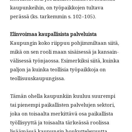
kaupunkei­hin, on työ­paikko­jen tul­ta­va
perässä (ks. tarkem­min s. 102–105).
Elin­voimaa kau­pal­li­sista palveluista
Kaupun­gin koko riip­puu pohjim­mil­taan siitä,
mikä on sen rooli maan sisäisessä ja kan­sain­
välisessä työn­jaos­sa. Esimerkik­si siitä, kuin­ka
paljon ja kuin­ka teol­lisia työ­paikko­ja on
teollisuuskaupungissa.
Tämän ohel­la kaupunki­in kuu­luu suurem­pi
tai pienem­pi paikallis­ten palvelu­jen sek­tori,
joka on toisaal­ta merkit­tävä osa paikallista
työl­lisyyt­tä ja toisaal­ta tärkeässä roolis­sa
lisäämässä kaupun­gin houkut­tele­vu­ut­ta