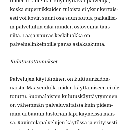
tulo­erot kuitenkin köy­hdyt­tävät palvelu­ja,
kos­ka super­rikkaiden tuloista ei yksinker­tais­
es­ti voi kovin suuri osa suun­tau­tua paikallisi­
in palvelui­hin eikä muiden ostovoima taas
riitä. Laa­ja vauras keskilu­ok­ka on
palveluelinkeinoille paras asiakaskunta.
Kulu­tus­tot­tumuk­set
Palvelu­jen käyt­tämi­nen on kult­tuurisidon­
naista. Maaseudul­la niiden käyt­tämiseen ei ole
totut­tu. Suo­ma­lais­ten kulu­tuskäyt­täy­tymi­nen
on vähem­män palvelu­val­taista kuin pidem­
män urbaanin his­to­ri­an läpi käyneis­sä mais­
sa. Rav­in­to­la­palvelu­jen käytössä ja eri­tyis­es­ti