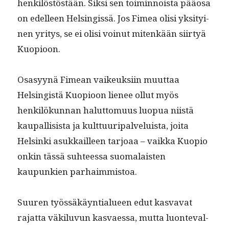
henkilöstöstään. Sik­si sen toimin­noista pääosa
on edelleen Helsingis­sä. Jos Fimea olisi yksi­tyi­
nen yri­tys, se ei olisi voin­ut mitenkään siir­tyä
Kuopioon.
Osasyynä Fimean vaikeuk­si­in muut­taa
Helsingistä Kuo­pi­oon lie­nee ollut myös
henkilökun­nan halut­to­muus luop­ua niistä
kau­pal­li­sista ja kult­tuuri­palveluista, joi­ta
Helsin­ki asukkailleen tar­joaa – vaik­ka Kuo­pio
onkin tässä suh­teessa suo­ma­lais­ten
kaupunkien parhaimmistoa.
Suuren työssäkäyn­tialueen edut kas­va­vat
rajat­ta väk­ilu­vun kas­vaes­sa, mut­ta luon­te­val­