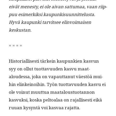
eivät men­esty, ei ole aivan sat­tumaa, vaan riip­
puu esimerkik­si kaupunkisu­un­nit­telus­ta.
Hyvä kaupun­ki tarvit­see elin­voimaisen
keskustan.
= = = =
His­to­ri­al­lis­es­ti tärkein kaupunkien kasvun
syy on ollut tuot­tavu­u­den kasvu maat­
aloudessa, joka on vapaut­tanut väestöä mui­
hin elinkeinoi­hin. Työn tuot­tavu­u­den kasvu ei
ole voin­ut muut­tua maat­alous­tuotan­non
kasvuk­si, kos­ka pel­toalaa on rajal­lis­es­ti eikä
ruuan kysyn­tä voi kas­vaa rajatta.