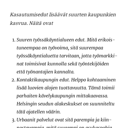
Kasautu­mise­dut lisäävät suurten kaupunkien
kasvua. Näitä ovat
Suuren työssäkäyn­tialueen edut. Mitä erikois­
tuneem­paa on työvoima, sitä suurem­paa
työssäkäyn­tialuet­ta tarvi­taan, jot­ta työ­markki­
nat toimi­si­vat kun­nol­la sekä työn­tek­i­jöi­den
että työ­nan­ta­jien kannalta.
Kon­tak­tikaupun­gin edut. Help­po kohtaami­nen
lisää luovien alo­jen tuot­tavu­ut­ta. Tämä toimii
parhait­en käve­lykaupun­gin mit­takaavas­sa.
Helsin­gin seudun alakeskuk­set on suun­nitel­tu
tätä ajatellen väärin.
Urbaan­it palve­lut ovat sitä parem­pia ja kiin­
nos­tavampia, mitä suurem­pi on asukaspo­h­ja.