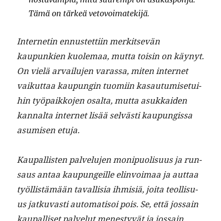
Tämä on tärkeä vetovoimatekijä.
Inter­netin ennustet­ti­in merk­it­sevän
kaupunkien kuole­maa, mut­ta toisin on käynyt.
On vielä arvailu­jen varas­sa, miten inter­net
vaikut­taa kaupun­gin tuomi­in kasautu­mise­tu­i­
hin työ­paikko­jen osalta, mut­ta asukkaiden
kannal­ta inter­net lisää selvästi kaupungis­sa
asumisen etuja.
Kau­pal­lis­ten palvelu­jen monipuolisu­us ja run­
saus antaa kaupungeille elin­voimaa ja aut­taa
työl­listämään taval­lisia ihmisiä, joi­ta teol­lisu­
us jatku­vasti automa­ti­soi pois. Se, että jos­sain
kau­pal­liset palve­lut men­estyvät ja jos­sain