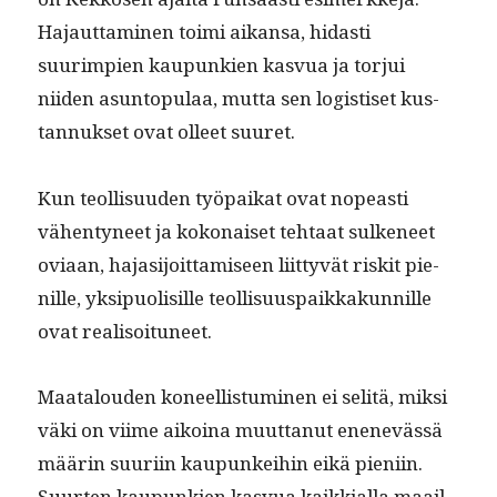
Hajaut­ta­mi­nen toi­mi aikansa, hidasti
suurimpi­en kaupunkien kasvua ja tor­jui
niiden asun­top­u­laa, mut­ta sen logis­tiset kus­
tan­nuk­set ovat olleet suuret.
Kun teol­lisu­u­den työ­paikat ovat nopeasti
vähen­tyneet ja kokon­aiset tehtaat sulke­neet
ovi­aan, hajasi­joit­tamiseen liit­tyvät riskit pie­
nille, yksipuolisille teol­lisu­u­s­paikkakun­nille
ovat realisoituneet.
Maat­alouden koneel­lis­tu­mi­nen ei selitä, mik­si
väki on viime aikoina muut­tanut enenevässä
määrin suuri­in kaupunkei­hin eikä pieni­in.
Suurten kaupunkien kasvua kaikkial­la maail­