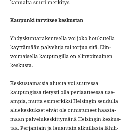
kannal­ta suuri merkitys.
Kaupun­ki tarvit­see keskustan
Yhdyskun­tarak­en­teel­la voi joko houkutel­la
käyt­tämään palvelu­ja tai tor­jua sitä. Elin­
voimaisel­la kaupungilla on elin­voimainen
keskusta.
Keskus­ta­maisia aluei­ta voi suures­sa
kaupungis­sa tietysti olla peri­aat­teessa use­
ampia, mut­ta esimerkik­si Helsin­gin seudul­la
aluekeskuk­set eivät ole onnis­tuneet haas­ta­
maan palvelukeskit­tymänä Helsin­gin keskus­
taa. Per­jan­tain ja lauan­tain alkuil­las­ta lähili­