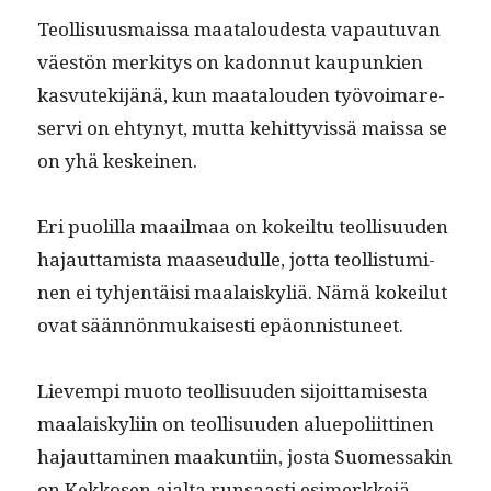
Teol­lisu­us­mais­sa maat­aloud­es­ta vapau­tu­van
väestön merk­i­tys on kadon­nut kaupunkien
kasvutek­i­jänä, kun maat­alouden työvoimare­
servi on ehtynyt, mut­ta kehit­tyvis­sä mais­sa se
on yhä keskeinen.
Eri puo­lil­la maail­maa on kokeil­tu teol­lisu­u­den
hajaut­tamista maaseudulle, jot­ta teol­lis­tu­mi­
nen ei tyh­jen­täisi maalaiskyliä. Nämä kokeilut
ovat sään­nön­mukaises­ti epäonnistuneet.
Lievem­pi muo­to teol­lisu­u­den sijoit­tamis­es­ta
maalaiskyli­in on teol­lisu­u­den alue­poli­it­ti­nen
hajaut­ta­mi­nen maakun­ti­in, jos­ta Suomes­sakin
on Kekkosen ajal­ta run­saasti esimerkke­jä.