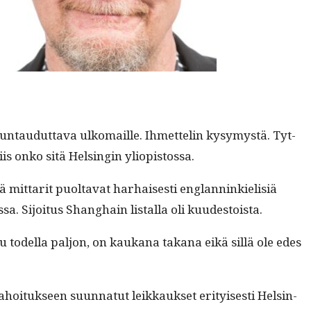
un­taudut­ta­va ulko­maille. Ihmettelin kysymys­tä. Tyt­
is onko sitä Helsin­gin yliopistossa.
ä mit­tar­it puolta­vat harhais­es­ti englan­ninkielisiä
­sa. Sijoi­tus Shang­hain listal­la oli kuudestoista.
­tu todel­la paljon, on kaukana takana eikä sil­lä ole edes
ahoituk­seen suun­natut leikkauk­set eri­tyis­es­ti Helsin­