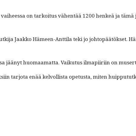
ässä vai­heessa on tarkoi­tus vähen­tää 1200 henkeä ja täm
n tutk­i­ja Jaakko Hämeen-Antti­la teki jo johtopäätök­set.
is­sa jäänyt huo­maa­mat­ta. Vaiku­tus ilmapi­iri­in on muser
si­in tar­jo­ta enää kelvol­lista ope­tus­ta, miten huip­pututk