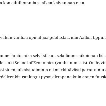
 kon­sult­ti­hom­mia ja alkaa kaiva­maan ojaa.
in vähän van­haa opinahjoa puo­lus­taa, niin Aal­lon tip­p
imme tämän aika selvästi kun selail­imme aikoinaan lis­to­
 Helsin­ki School of Eco­nom­ics (van­ha nimi siis). On hyvin
 sit­ten julka­isu­toim­inta oli merkit­tävästi paran­tunut 
­ta edelleenkin rankin­git pysyi alem­pana kuin ennen fuusi