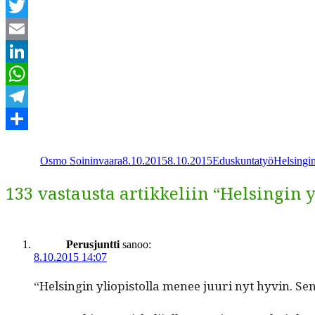
Facebook
Twitter
Email
LinkedIn
WhatsApp
Telegram
Kirjoittaja
Julkaistu
Kategoriat
Avainsan
Share
Osmo Soininvaara
8.10.2015
8.10.2015
Eduskuntatyö
Helsingin
133 vastausta artikkeliin “Helsingin 
Perusjuntti
sanoo:
8.10.2015 14:07
“Helsin­gin yliopis­tol­la menee juuri nyt hyvin. Sen s