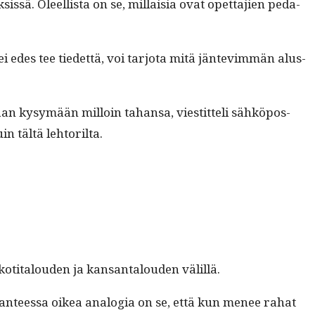
sis­sä. Oleel­lista on se, mil­laisia ovat opet­ta­jien ped­a­
i edes tee tiedet­tä, voi tar­jo­ta mitä jän­te­vim­män alus­
e­maan kysymään mil­loin tahansa, viestit­teli sähkö­pos­
in tältä lehtorilta.
koti­talouden ja kansan­talouden välillä.
 tilanteessa oikea analo­gia on se, että kun menee rahat