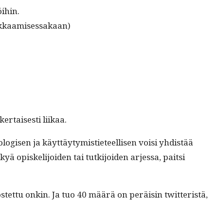
öihin.
leikkaamisessakaan)
­tais­es­ti liikaa.
­gisen ja käyt­täy­tymisti­eteel­lisen voisi yhdis­tää
piske­li­joiden tai tutk­i­joiden arjes­sa, pait­si
tet­tu onkin. Ja tuo 40 määrä on peräisin twit­ter­istä,