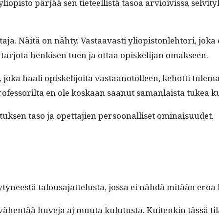
liopis­to pär­jää sen tieteel­listä tasoa arvioivis­sa selvi­tyk­
a­ja. Näitä on nähty. Vas­taavasti yliopis­ton­le­htori, joka e
, tar­jo­ta henkisen tuen ja ottaa opiske­li­jan omakseen.
, joka haali opiske­li­joi­ta vas­taan­otolleen, kehot­ti tul
o­fes­so­ril­ta en ole koskaan saanut saman­laista tukea ku
etuk­sen taso ja opet­ta­jien per­soon­al­liset ominaisuudet.
yneestä talousa­jat­telus­ta, jos­sa ei nähdä mitään eroa 
ää vähen­tää huve­ja aj muu­ta kulu­tus­ta. Kuitenkin tässä