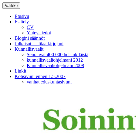
Siirry
Valikko
sisältöön
Etusivu
Esittely
CV
Yhteystiedot
Blogini säännöt
Julkaisut — tilaa kirjojani
Kunnallisvaalit
Seuraavat 400 000 helsinkiläistä
kunnallisvaaliohjelmani 2012
Kunnallisvaaliohjelmani 2008
Linkit
Kotisivuni ennen 1.5.2007
vanhat eduskuntasivuni