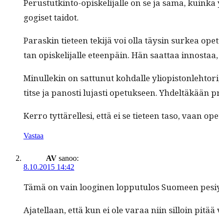
Perus­tutk­in­to-opiske­li­jalle on se ja sama, kuin­ka y
gogiset taidot.
Paraskin tieteen tek­i­jä voi olla täysin surkea opet­t
tan opiske­li­jalle eteen­päin. Hän saat­taa innos­taa
Min­ullekin on sat­tunut kohdalle yliopis­ton­le­htori
titse ja panos­ti lujasti opetuk­seen. Yhdeltäkään pr
Ker­ro tyt­tärelle­si, että ei se tieteen taso, vaan op
Vastaa
AV
sanoo:
8.10.2015 14:42
Tämä on vain loogi­nen lop­putu­los Suomeen pesiy­t
Ajatel­laan, että kun ei ole varaa niin sil­loin pit