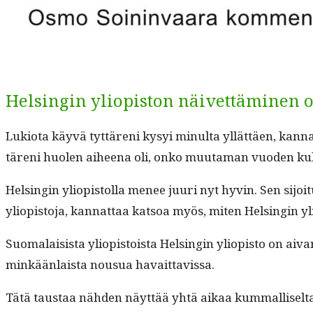
Helsingin yliopiston näivettäminen o
Lukio­ta käyvä tyt­täreni kysyi min­ul­ta yllät­täen, kan
täreni huolen aiheena oli, onko muu­ta­man vuo­den kulut­
Helsin­gin yliopis­tol­la menee juuri nyt hyvin. Sen sijoi­t
yliopis­to­ja, kan­nat­taa kat­soa myös, miten Helsin­gin yl
Suo­ma­lai­sista yliopis­toista Helsin­gin yliopis­to on ai
minkään­laista nousua havaittavissa.
Tätä taus­taa näh­den näyt­tää yhtä aikaa kum­malliselta ett