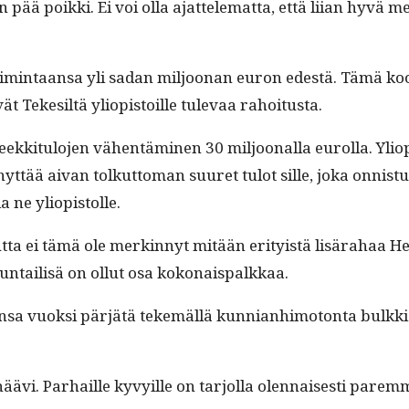
ää poik­ki. Ei voi olla ajat­telemat­ta, että liian hyvä men­e
oim­intaansa yli sadan miljoo­nan euron edestä. Tämä koos­
ät Teke­siltä yliopis­toille tule­vaa rahoitusta.
teekki­t­u­lo­jen vähen­tämi­nen 30 miljoon­al­la eurol­la.
nyt­tää aivan tolkut­toman suuret tulot sille, joka onnis
a ne yliopistolle.
, mut­ta ei tämä ole merkin­nyt mitään eri­ty­istä lisära­haa He
un­tail­isä on ollut osa kokonaispalkkaa.
n­sa vuok­si pär­jätä tekemäl­lä kun­ni­an­hi­mo­ton­ta bulk
vi. Parhaille kyvy­ille on tar­jol­la olen­nais­es­ti parem­m