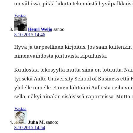
on vähissä, pitää laka­ta tekemästä hyvä­palkkaisia
Vastaa
Henri Weijo
sanoo:
8.10.2015 14:46
Hyvä ja tarpeelli­nen kir­joi­tus. Jos saan kuitenk
nimen­vai­h­dos­ta johtu­vista kipuiluista.
Kuu­lostaa tekosyyltä mut­ta siinä on totu­ut­ta. Nä
tyi sekä Aal­to Uni­ver­si­ty School of Busi­ness että
yhdelle nimelle. Ennen lähtöäni Aal­losta reilu vuosi
sel­la, näkyi ainakin sisäi­sis­sä raporteis­sa. Mut
Vastaa
Juha M.
sanoo:
8.10.2015 14:54