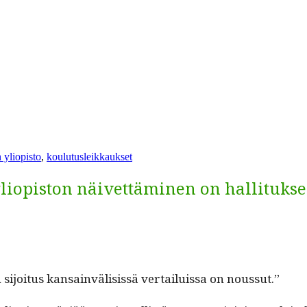
at
 yliopisto
,
koulutusleikkaukset
yliopiston näivettäminen on hallitukse
ijoi­tus kan­sain­väli­sis­sä ver­tailuis­sa on noussut.”