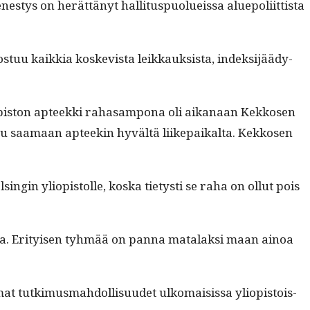
stys on herät­tänyt hal­li­tus­puolueis­sa alue­poli­it­tista
t­uu kaikkia koske­vista leikkauk­sista, indek­si­jäädy­
 Yliopis­ton apteek­ki rahasam­pona oli aikanaan Kekkosen
­tuu saa­maan apteekin hyvältä liike­paikalta. Kekkosen
lsin­gin yliopis­tolle, kos­ka tietysti se raha on ollut pois
kia. Eri­tyisen tyh­mää on pan­na mata­lak­si maan ain­oa
at tutkimus­mah­dol­lisu­udet ulko­mai­sis­sa yliopis­tois­