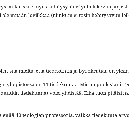
syys, mikä iskee myös kehi­tysy­hteistyötä teke­vi­in järjest
a ei ole mitään logi­ikkaa (niinkuin ei tosin kehi­tysavun 
en sitä mieltä, että tiedekun­tia ja byrokra­ti­aa on yksinker
n yliopis­tossa on 11 tiedekun­taa. Min­un puolestani Teol­o
kin tiedekun­nat voisi yhdis­tää. Eikä tuon pitäisi näkyä o
nää 40 teolo­gian pro­fes­so­ria, vaik­ka tiedekun­ta arvos