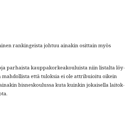
umi­nen rankingeista johtuu ainakin osit­tain myös
ja parhaista kaup­pako­rkeak­ouluista niin listal­ta löy­
 mah­dol­lista että tulok­sia ei ole attribuioitu oikein
ainakin bis­nesk­oulus­sa kuta kuinkin jokaisel­la laitok­
ota.