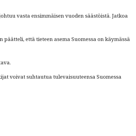
ä johtuu vas­ta ensim­mäisen vuo­den säästöistä. Jatkoa
 Hän päät­teli, että tieteen ase­ma Suomes­sa on käymässä
tava.
­i­jat voivat suh­tau­tua tule­vaisu­u­teen­sa Suomes­sa