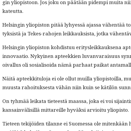
gin yliopis­toon. Jos joku on päätään pidem­pi mui­ta niin p
kateutta.
Helsin­gin yliopis­ton pitää lyhyessä ajas­sa vähen­tää t
tyk­sistä ja Tekes-raho­jen leikkauk­sista, jot­ka vähen­täv
Helsin­gin yliopis­ton kohdis­tuu eri­tysleikkauk­se­na ap
inno­vaa­tio. Nykyi­nen apteekkien luvan­varaisu­us syn­
oival­lus oli sosial­isoi­da nämä parhaat paikat anta­mal­l
Näitä apteekki­t­u­lo­ja ei ole ollut muil­la yliopis­toil­la
muus­ta rahoituk­ses­ta vähän niin kuin se kätilön sun­n
On tyh­mää leika­ta tieteestä maas­sa, joka ei voi sijainti
kan­sain­välisil­lä mittareille hyväk­si arvioitu yliopisto.
Tieteen tek­i­jöi­den tilanne ei Suomes­sa ole mitenkään hää