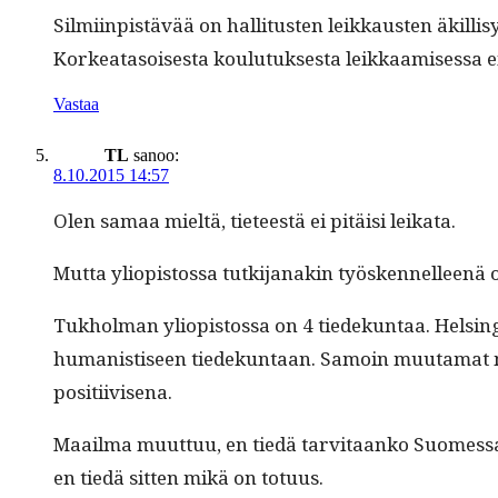
Silmi­in­pistävää on hal­li­tusten leikkausten äkil­li
Korkeata­sois­es­ta koulu­tuk­ses­ta leikkaamises­s
Vastaa
TL
sanoo:
8.10.2015 14:57
Olen samaa mieltä, tieteestä ei pitäisi leikata.
Mut­ta yliopis­tossa tutk­i­janakin työsken­nelleenä ol
Tukhol­man yliopis­tossa on 4 tiedekun­taa. Helsin­gi
human­is­tiseen tiedekun­taan. Samoin muu­ta­mat muut
positiivisena.
Maail­ma muut­tuu, en tiedä tarvi­taanko Suomes­sa e
en tiedä sit­ten mikä on totuus.