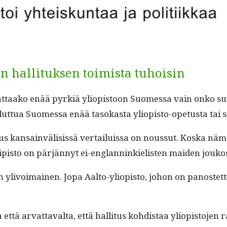
n hallituksen toimista tuhoisin
­nat­taako enää pyrk­iä yliopis­toon Suomes­sa vain onko su
tua Suomes­sa enää tasokas­ta yliopis­to-ope­tus­ta tai si
us kan­sain­väli­sis­sä ver­tailuis­sa on nous­sut. Kos­ka näm
ip­is­to on pär­jän­nyt ei-englan­ninkielis­ten maid­en joukos
van ylivoimainen. Jopa Aal­to-yliopis­to, johon on panos­tet
ä arvat­taval­ta, että hal­li­tus kohdis­taa yliopis­to­jen r