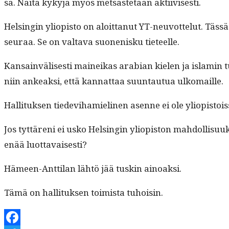
sa. Näitä kykyjä myös met­sästetään aktiivisesti.
Helsin­gin yliopis­to on aloit­tanut YT-neu­vot­te­lut. T
seu­raa. Se on val­ta­va suo­nenisku tieteelle.
Kan­sain­välis­es­ti maineikas ara­bi­an kie­len ja islami
niin ankeak­si, että kan­nat­taa suun­tau­tua ulkomaille.
Hal­li­tuk­sen tiede­vi­hamieli­nen asenne ei ole yliopis­to
Jos tyt­täreni ei usko Helsin­gin yliopis­ton mah­dol­lisuuk­
enää luottavaisesti?
Hämeen-Antti­lan lähtö jää tuskin ainoaksi.
Tämä on hal­li­tuk­sen toimista tuhoisin.