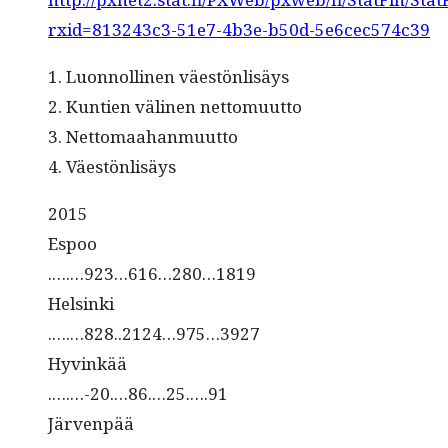
rxid=813243c3-51e7-4b3e-b50d-5e6cec574c39
1. Luon­nolli­nen väestönlisäys
2. Kun­tien väli­nen nettomuutto
3. Nettomaahanmuutto
4. Väestönlisäys
2015
Espoo
.….…923…616…280…1819
Helsinki
.….…828..2124…975…3927
Hyvinkää
.….…-20.…86.…25.….91
Järvenpää