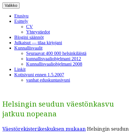
Siirry
Valikko
sisältöön
Etusivu
Esittely
CV
Yhteystiedot
Blogini säännöt
Julkaisut — tilaa kirjojani
Kunnallisvaalit
Seuraavat 400 000 helsinkiläistä
kunnallisvaaliohjelmani 2012
Kunnallisvaaliohjelmani 2008
Linkit
Kotisivuni ennen 1.5.2007
vanhat eduskuntasivuni
Helsingin seudun väestönkasvu
jatkuu nopeana
Väestörek­isterikeskuk­sen mukaan
Helsin­gin seudun