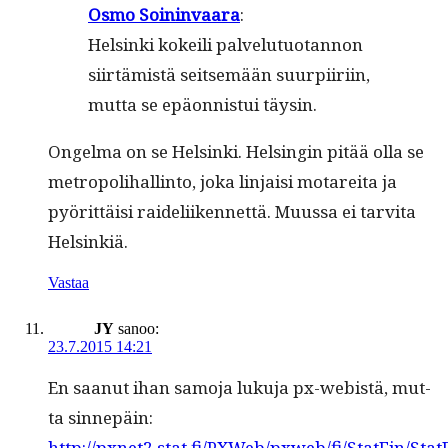
Osmo Soin­in­vaara
:
Helsin­ki kokeili palve­lu­tuotan­non
siirtämistä seit­semään suurpi­iri­in,
mut­ta se epäon­nis­tui täysin.
Ongel­ma on se Helsin­ki. Helsin­gin pitää olla se
metropoli­hallinto, joka lin­jaisi motare­i­ta ja
pyörit­täisi raideli­iken­net­tä. Muus­sa ei tarvi­ta
Helsinkiä.
Vastaa
JY
sanoo:
23.7.2015 14:21
En saanut ihan samo­ja luku­ja px-webistä, mut­
ta sinnepäin:
http://pxnet2.stat.fi/PXWeb/pxweb/fi/StatFin/