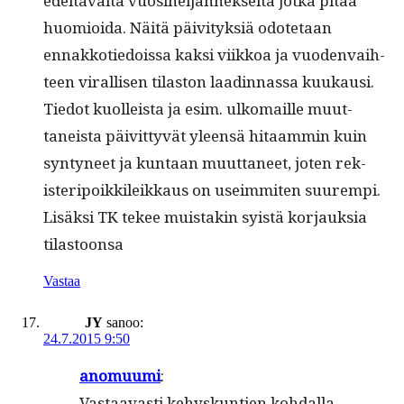
edeltävältä vuosineljän­nek­seltä jot­ka pitää
huomioi­da. Näitä päiv­i­tyk­siä odote­taan
ennakkotiedois­sa kak­si viikkoa ja vuo­den­vai­h­
teen viral­lisen tilas­ton laadin­nas­sa kuukausi.
Tiedot kuolleista ja esim. ulko­maille muut­
taneista päivit­tyvät yleen­sä hitaam­min kuin
syn­tyneet ja kun­taan muut­ta­neet, joten rek­
isteripoikkileikkaus on useim­miten suurempi.
Lisäk­si TK tekee muis­takin syistä kor­jauk­sia
tilastoonsa
Vastaa
JY
sanoo:
24.7.2015 9:50
anomuu­mi
:
Vas­taavasti kehyskun­tien kohdal­la