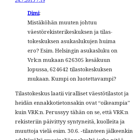
24.7.2015 7:19
Dimi
:
Mis­täköhän muuten johtuu
väestörek­isterikeskuk­sen ja tilas­
tokeskuk­sen asukasluku­jen huima
ero? Esim. Helsin­gin asukasluku on
Vrk:n mukaan 626305 kesäku­un
lopus­sa, 624642 tilas­tokeskuk­sen
mukaan. Kumpi on luotettavampi?
Tilas­tokeskus laatii viral­liset väestöti­las­tot ja
hei­dän ennakkoti­eton­sakin ovat “oikeampia”
kuin VRK:n. Perussyy tähän on se, että VRK:n
rek­isteri­in päivit­tyy syn­tyneitä, kuollei­ta ja
muut­to­ja vielä esim. 30.6. ‑tilanteen jäl­keenkin