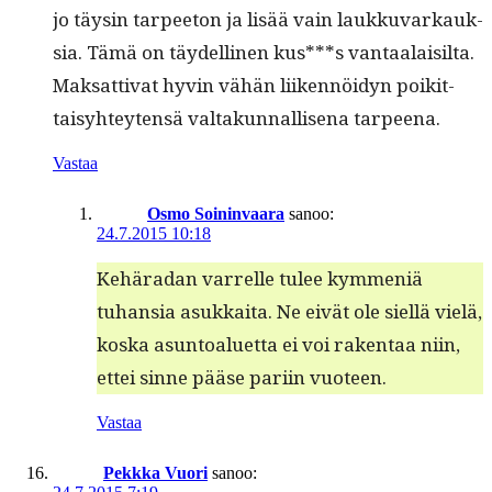
jo täysin tarpee­ton ja lisää vain laukku­varkauk­
sia. Tämä on täy­delli­nen kus***s van­taalaisil­ta.
Mak­sat­ti­vat hyvin vähän liiken­nöi­dyn poikit­
taisy­hteyten­sä val­takun­nal­lise­na tarpeena.
Vastaa
Osmo Soininvaara
sanoo:
24.7.2015 10:18
Kehäradan var­relle tulee kym­meniä
tuhan­sia asukkai­ta. Ne eivät ole siel­lä vielä,
kos­ka asun­toaluet­ta ei voi rak­en­taa niin,
ettei sinne pääse pari­in vuoteen.
Vastaa
Pekkka Vuori
sanoo: