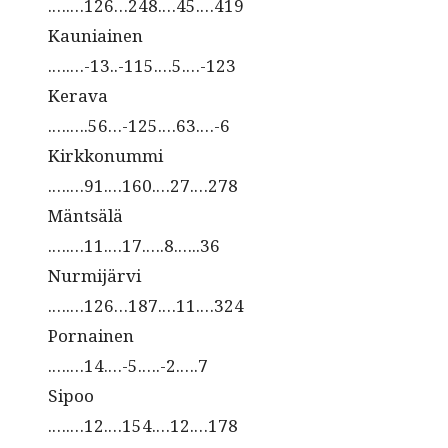
.….…126…248.…45.…419
Kauniainen
.….…-13..-115.…5.…-123
Kerava
.….….56…-125.…63.…-6
Kirkkonummi
.….…91.…160.…27.…278
Mäntsälä
.….…11.…17.….8.…..36
Nurmijärvi
.….…126…187.…11.…324
Pornainen
.….…14.…-5.….-2.….7
Sipoo
.….…12.…154.…12.…178