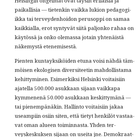
Helsin­gin ongel­mat ovat täysin eri­laisia ja
paikallisia — tietenkin vaik­ka lukion ped­a­gogi­
ik­ka tai ter­vey­den­hoidon peru­sop­pi on samaa
kaikkial­la, erot syn­tyvät siitä paljonko rahaa on
käytössä ja onko ole­mas­sa jotain yht­enäistä
näke­mys­tä etenemisestä.
Pien­ten kun­tayk­siköi­den etu­na voisi nähdä täm­
möisen ekol­o­gisen diver­si­teetin mah­dol­lis­ta­ma
kehit­tymi­nen. Esimerkik­si Helsin­ki voitaisi­in
ajatel­la 500.000 asukkaan sijaan vaikka­pa
kymme­nenä 50.000 asukkaan keskit­tymänä —
tai pienem­pänäkin. Hallinto voitaisi­in jakaa
use­ampi­in osi­in siten, että tietyt henkilöt vas­taa­
vat oman alueen toimin­nas­ta. Yhden ter­
veyskeskuk­sen sijaan on usei­ta jne. Demokraat­