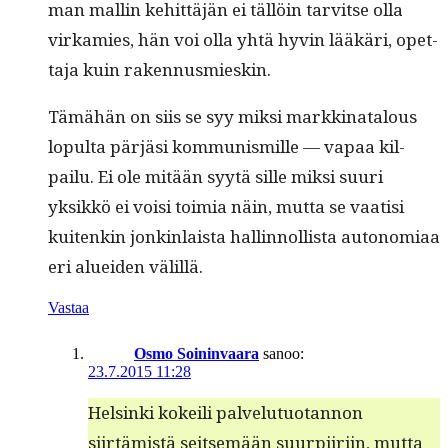
man mallin kehit­täjän ei täl­löin tarvitse olla
virkamies, hän voi olla yhtä hyvin lääkäri, opet­
ta­ja kuin rakennusmieskin.
Tämähän on siis se syy mik­si markki­na­t­alous
lop­ul­ta pär­jäsi kom­mu­nis­mille — vapaa kil­
pailu. Ei ole mitään syytä sille mik­si suuri
yksikkö ei voisi toimia näin, mut­ta se vaatisi
kuitenkin jonkin­laista hallinnol­lista autono­mi­aa
eri aluei­den välillä.
Vastaa
Osmo Soininvaara
sanoo:
23.7.2015 11:28
Helsin­ki kokeili palve­lu­tuotan­non
siirtämistä seit­semään suurpi­iri­in, mut­ta