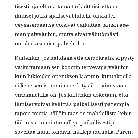
tis­es­ti ajatel­tuna tämä tarkoit­taisi, että ne
ihmiset jot­ka sijait­se­vat lähel­lä omaa ter­
veysase­maansa voisi­vat vaikut­taa tämän ase­
man palvelui­hin, mut­ta eivät välit­tömästi
muiden asemien palveluihin.
Kuitenkin, jos nähdään että demokra­tia ei pysty
vaikut­ta­maan sen koomin ter­veyspalvelui­hin
kuin lukioiden opetuk­sen laatu­un, kun­takool­la
ei liene sen isom­min merk­i­tys­tä — ain­os­taan
virkamiehillä on. Jos kuitenkin usko­taan, että
ihmiset voivat kehit­tää paikallis­es­ti parem­pia
tapo­ja toimia, täl­löin taas on mah­dol­lista kehit­
tää uusia toim­inta­malle­ja paikallis­es­ti ja
soveltaa näitä toimivia malle­ja muual­la. Parem­