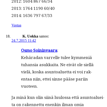
2012: 1604 867 66/34
2013: 1764 1190 60/40
2014: 1636 797 67/33
Vastaa
K. Uokka
sanoo:
24.7.2015 11:42
Osmo Soin­in­vaara
:
Kehäradan var­relle tulee kym­meniä
tuhan­sia asukkai­ta. Ne eivät ole siel­lä
vielä, kos­ka asun­toaluet­ta ei voi rak­
en­taa niin, ettei sinne pääse pari­in
vuoteen.
Ja minä kun olin siinä luu­los­sa että asun­toaluei­
ta on raken­net­tu enenkin ilman omia