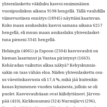
yhteen­las­ket­tu väk­iluku kasvoi ensim­mäisen
vuosipuoliskon aikana 9598 hen­gel­lä. Täl­lä vauhdil­la
viime­vuoti­nen ennä­tys (18945) näyt­täisi kaatu­van.
Koko maan asukasluku kasvoi samana aikana 6257
hen­gel­lä, eli muun maan asukasluku yhteen­las­ket­
tuna pieneni 3341 hengellä.
Helsin­gin (4065) ja Espoon (2304) kasvu­vauhti on
hie­man laan­tunut ja Van­taa piristynyt (1663).
Kehäradan vaiku­tus alkaa näkyä? Kehyskun­nis­
sakin on taas vähän eloa. Niiden yhteen­las­ket­tu osu­
us väestönkasvus­ta oli 17,4 %, mikä jää kuitenkin
kauas kymme­nen vuo­den takaises­ta, jol­loin se oli
puo­let. Kasvu­vauh­ti­aan ovat kiihdyt­täneet. Jär­ven­
pää (410), Kirkkon­um­mi (324) Nur­mi­järvi (296),