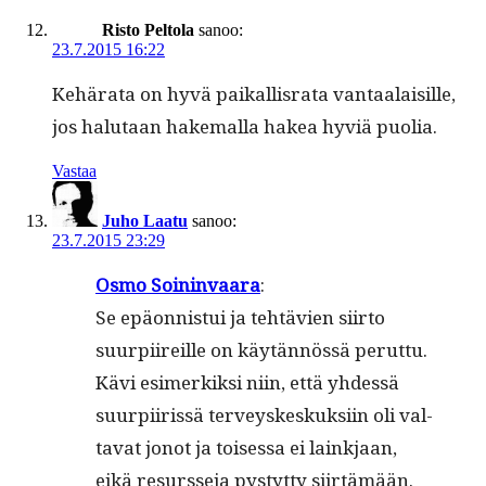
Risto Peltola
sanoo:
23.7.2015 16:22
Kehära­ta on hyvä paikallis­ra­ta van­taalaisille,
jos halu­taan hake­mal­la hakea hyviä puolia.
Vastaa
Juho Laatu
sanoo:
23.7.2015 23:29
Osmo Soin­in­vaara
:
Se epäon­nis­tui ja tehtävien siir­to
suurpi­ireille on käytän­nössä perut­tu.
Kävi esimerkik­si niin, että yhdessä
suurpi­iris­sä ter­veyskeskuk­si­in oli val­
ta­vat jonot ja toises­sa ei laink­jaan,
eikä resursse­ja pystyt­ty siirtämään.