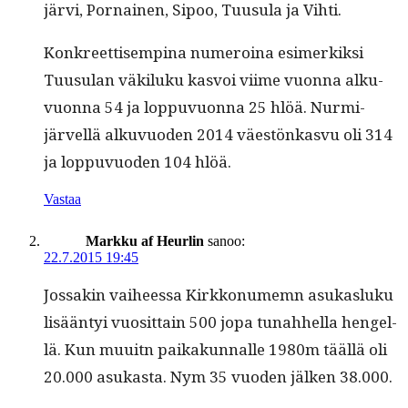
järvi, Por­nainen, Sipoo, Tuusu­la ja Vihti.
Konkreet­tisemp­ina numeroina esimerkik­si
Tuusu­lan väk­iluku kasvoi viime vuon­na alku­
vuon­na 54 ja lop­pu­vuon­na 25 hlöä. Nur­mi­
järvel­lä alku­vuo­den 2014 väestönkasvu oli 314
ja lop­pu­vuo­den 104 hlöä.
Vastaa
Markku af Heurlin
sanoo:
22.7.2015 19:45
Jos­sakin vai­heessa Kirkkon­u­memn asukasluku
lisään­tyi vuosit­tain 500 jopa tunah­hel­la hen­gel­
lä. Kun muuitn paikakun­nalle 1980m tääl­lä oli
20.000 asukas­ta. Nym 35 vuo­den jälken 38.000.