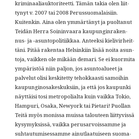
krim­i­naali­auk­tori­teet­ti. Tämän takia olen liit­
tynyt v. 2007 tai 2008 Perus­suo­ma­laisi­in.
Kuitenkin. Aina olen ymmärtänyt ja puoltanut
Tei­dän Her­ra Soin­in­vaara kaupung­in­raken­
nus- ja ‑asun­topoli­ti­ikkaa. Anteek­si kielivirheit­
täni. Pitää rak­en­taa Helsinki­in lisää noi­ta asun­
to­ja, vaikken ole mikään demari. Se ei kuor­mi­ta
ympäristöä niin paljon, jos asun­toalueet ja
palve­lut olisi keskitet­ty tehokkaasti samoi­hin
kaupungi­nosakeskuk­si­in, ja että jos kaupun­ki
näyt­täisi tosi metropo­lial­ta kuin vaik­ka Tokio,
Ham­puri, Osa­ka, Newyork tai Pietari! Puol­lan
Teitä myös monis­sa muis­sa talouteen liit­tyvis­sä
kysymyk­sis­sä, vaik­ka perusar­vois­samme ja
suh­tau­tu­mises­samme ain­ut­laa­tuiseen suo­ma­