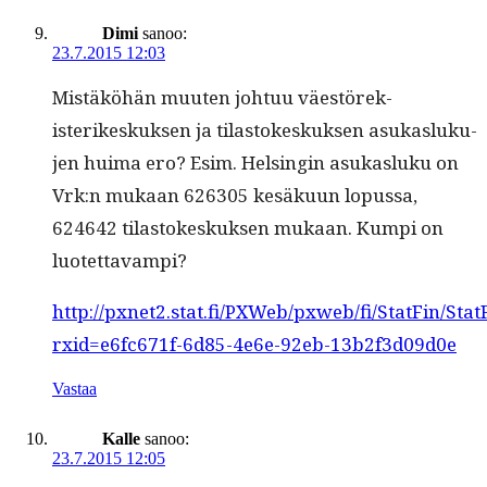
Dimi
sanoo:
23.7.2015 12:03
Mis­täköhän muuten johtuu väestörek­
isterikeskuk­sen ja tilas­tokeskuk­sen asukasluku­
jen huima ero? Esim. Helsin­gin asukasluku on
Vrk:n mukaan 626305 kesäku­un lopus­sa,
624642 tilas­tokeskuk­sen mukaan. Kumpi on
luotettavampi?
http://pxnet2.stat.fi/PXWeb/pxweb/fi/StatFin/
rxid=e6fc671f-6d85-4e6e-92eb-13b2f3d09d0e
Vastaa
Kalle
sanoo:
23.7.2015 12:05