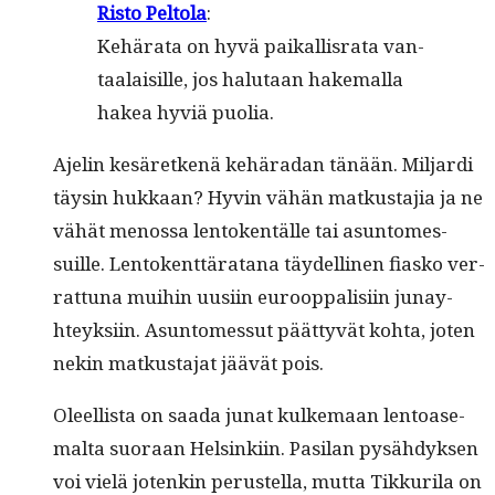
Ris­to Pel­to­la
:
Kehära­ta on hyvä paikallis­ra­ta van­
taalaisille, jos halu­taan hake­mal­la
hakea hyviä puolia.
Ajelin kesäretkenä kehäradan tänään. Mil­jar­di
täysin hukkaan? Hyvin vähän matkus­ta­jia ja ne
vähät menos­sa lento­ken­tälle tai asun­tomes­
suille. Lento­kent­täratana täy­delli­nen fiasko ver­
rat­tuna mui­hin uusi­in euroop­pal­isi­in junay­
hteyk­si­in. Asun­tomes­sut päät­tyvät koh­ta, joten
nekin matkus­ta­jat jäävät pois.
Oleel­lista on saa­da junat kulke­maan lentoase­
mal­ta suo­raan Helsinki­in. Pasi­lan pysähdyk­sen
voi vielä jotenkin perustel­la, mut­ta Tikkuri­la on