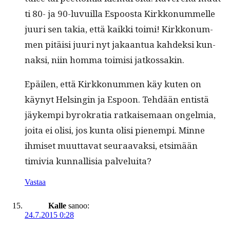
ti 80- ja 90-luvuil­la Espoos­ta Kirkkon­um­melle
juuri sen takia, että kaik­ki toi­mi! Kirkkon­um­
men pitäisi juuri nyt jakaan­tua kahdek­si kun­
naksi, niin hom­ma toimisi jatkossakin.
Epäilen, että Kirkkon­um­men käy kuten on
käynyt Helsin­gin ja Espoon. Tehdään entistä
jäykem­pi byrokra­tia ratkaise­maan ongelmia,
joi­ta ei olisi, jos kun­ta olisi pienem­pi. Minne
ihmiset muut­ta­vat seu­raavak­si, etsimään
timivia kun­nal­lisia palveluita?
Vastaa
Kalle
sanoo:
24.7.2015 0:28