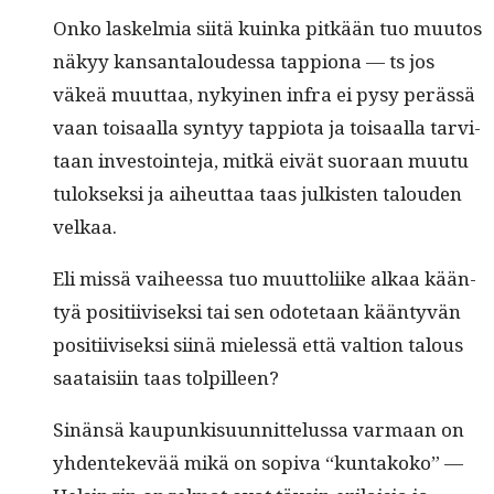
Onko laskelmia siitä kuin­ka pitkään tuo muu­tos
näkyy kansan­taloudessa tap­pi­ona — ts jos
väkeä muut­taa, nykyi­nen infra ei pysy perässä
vaan toisaal­la syn­tyy tap­pi­o­ta ja toisaal­la tarvi­
taan investoin­te­ja, mitkä eivät suo­raan muu­tu
tulok­sek­si ja aiheut­taa taas julk­isten talouden
velkaa.
Eli mis­sä vai­heessa tuo muut­toli­ike alkaa kään­
tyä posi­ti­ivisek­si tai sen odote­taan kään­tyvän
posi­ti­ivisek­si siinä mielessä että val­tion talous
saataisi­in taas tolpilleen?
Sinän­sä kaupunkisu­un­nit­telus­sa var­maan on
yhden­tekevää mikä on sopi­va “kun­takoko” —