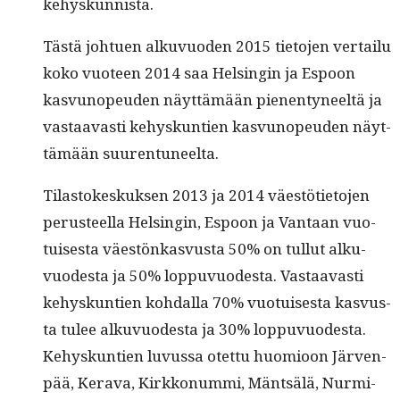
kehyskunnista.
Tästä johtuen alku­vuo­den 2015 tieto­jen ver­tailu
koko vuo­teen 2014 saa Helsin­gin ja Espoon
kasvunopeu­den näyt­tämään pienen­tyneeltä ja
vas­taavasti kehyskun­tien kasvunopeu­den näyt­
tämään suurentuneelta.
Tilas­tokeskuk­sen 2013 ja 2014 väestöti­eto­jen
perus­teel­la Helsin­gin, Espoon ja Van­taan vuo­
tuis­es­ta väestönkasvus­ta 50% on tul­lut alku­
vuodes­ta ja 50% lop­pu­vuodes­ta. Vas­taavasti
kehyskun­tien kohdal­la 70% vuo­tuis­es­ta kasvus­
ta tulee alku­vuodes­ta ja 30% lop­pu­vuodes­ta.
Kehyskun­tien luvus­sa otet­tu huomioon Jär­ven­
pää, Ker­a­va, Kirkkon­um­mi, Mäntsälä, Nur­mi­