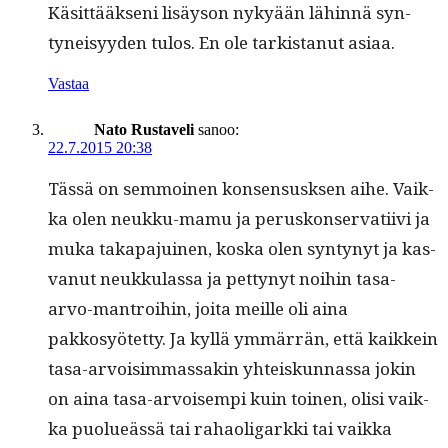
Käsit­tääk­seni lisäyson nykyään lähin­nä syn­
tyneisyy­den tulos. En ole tark­istanut asiaa.
Vastaa
Nato Rustaveli
sanoo:
22.7.2015 20:38
Tässä on sem­moinen kon­sen­susksen aihe. Vaik­
ka olen neukku-mamu ja peruskon­ser­vati­ivi ja
muka taka­pa­juinen, kos­ka olen syn­tynyt ja kas­
vanut neukku­las­sa ja pet­tynyt noi­hin tasa-
arvo-mantroi­hin, joi­ta meille oli aina
pakkosyötet­ty. Ja kyl­lä ymmär­rän, että kaikkein
tasa-arvoisim­mas­sakin yhteiskun­nas­sa jokin
on aina tasa-arvoisem­pi kuin toinen, olisi vaik­
ka puolueässä tai rahaoli­gark­ki tai vaik­ka