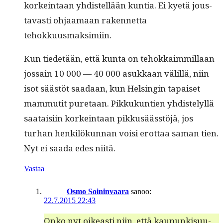
korkein­taan yhdis­tel­lään kun­tia. Ei kyetä jous­
tavasti ohjaa­maan raken­net­ta
tehokkuusmaksimiin.
Kun tiede­tään, että kun­ta on tehokkaim­mil­laan
jos­sain 10 000 — 40 000 asukkaan välil­lä, niin
isot säästöt saadaan, kun Helsin­gin tapaiset
mam­mu­tit pure­taan. Pikkukun­tien yhdis­te­lyl­lä
saataisi­in korkein­taan pikkusäässtöjä, jos
turhan henkilökun­nan voisi erot­taa saman tien.
Nyt ei saa­da edes niitä.
Vastaa
Osmo Soininvaara
sanoo:
22.7.2015 22:43
Onko nyt oikeasti niin, että kaupunkisu­u­