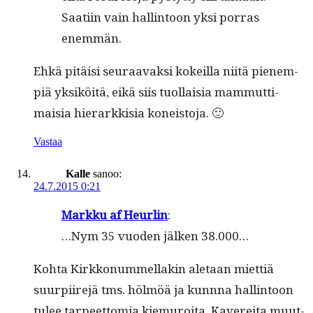
Saati­in vain hallintoon yksi por­ras
enemmän.
Ehkä pitäisi seu­raavak­si kokeil­la niitä pienem­
piä yksiköitä, eikä siis tuol­laisia mam­mut­ti­
maisia hier­arkkisia koneistoja. 🙂
Vastaa
Kalle
sanoo:
24.7.2015 0:21
Markku af Heurlin
:
…Nym 35 vuo­den jälken 38.000…
Koh­ta Kirkkon­um­mel­lakin ale­taan miet­tiä
suurpi­ire­jä tms. hölmöä ja kunnna hallintoon
tulee tarpeet­to­mia kiemuroi­ta. Kavere­i­ta muut­