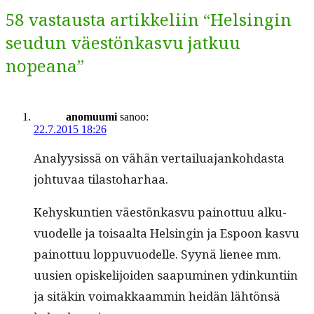
58 vastausta artikkeliin “Helsingin
seudun väestönkasvu jatkuu
nopeana”
anomuumi
sanoo:
22.7.2015 18:26
Ana­ly­y­sis­sä on vähän ver­tailu­a­janko­hdas­ta
johtu­vaa tilastoharhaa.
Kehyskun­tien väestönkasvu pain­ot­tuu alku­
vuodelle ja toisaal­ta Helsin­gin ja Espoon kasvu
pain­ot­tuu lop­pu­vuodelle. Syynä lie­nee mm.
uusien opiske­li­joiden saa­pumi­nen ydinkun­ti­in
ja sitäkin voimakkaam­min hei­dän lähtön­sä