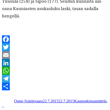
Tuusu­la (258) ja Sipoo (177). Seudun kun­nista ain­
oana Kau­ni­as­ten asukasluku las­ki, tasan sadal­la
hengellä.
Facebook
Twitter
Email
LinkedIn
WhatsApp
Telegram
Kirjoittaja
Julkaistu
Kategoriat
Share
Osmo Soininvaara
22.7.2015
22.7.2015
Kaupunkisuunnittelu
,
_