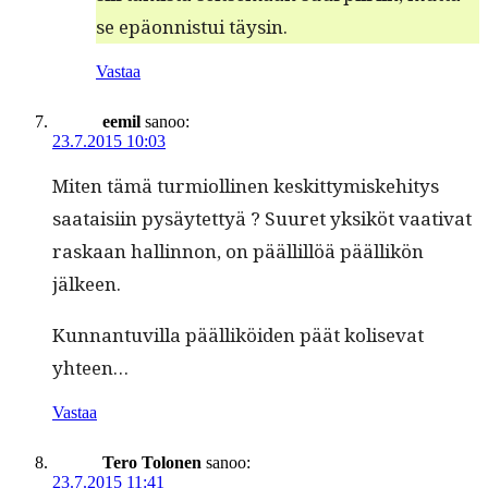
se epäon­nis­tui täysin.
Vastaa
eemil
sanoo:
23.7.2015 10:03
Miten tämä turmi­olli­nen keskit­tymiske­hi­tys
saataisi­in pysäytet­tyä ? Suuret yksiköt vaa­ti­vat
raskaan hallinnon, on päällil­löä pääl­likön
jälkeen.
Kun­nan­tuvil­la pääl­liköi­den päät koli­se­vat
yhteen…
Vastaa
Tero Tolonen
sanoo:
23.7.2015 11:41