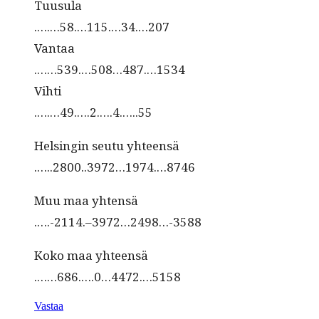
Tuusula
.….…58.…115.…34.…207
Vantaa
.……539.…508…487.…1534
Vihti
.….…49.….2.….4.…..55
Helsin­gin seu­tu yhteensä
.…..2800..3972…1974.…8746
Muu maa yhtensä
.….-2114.–3972…2498…-3588
Koko maa yhteensä
.……686.….0…4472.…5158
Vastaa