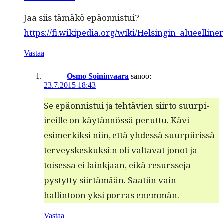
Jaa siis tämäkö epäon­nis­tui?
https://fi.wikipedia.org/wiki/Helsingin_alueelline
Vastaa
Osmo Soininvaara
sanoo:
23.7.2015 18:43
Se epäon­nis­tui ja tehtävien siir­to suurpi­
ireille on käytän­nössä perut­tu. Kävi
esimerkik­si niin, että yhdessä suurpi­iris­sä
ter­veyskeskuk­si­in oli val­ta­vat jonot ja
toises­sa ei laink­jaan, eikä resursse­ja
pystyt­ty siirtämään. Saati­in vain
hallintoon yksi por­ras enemmän.
Vastaa