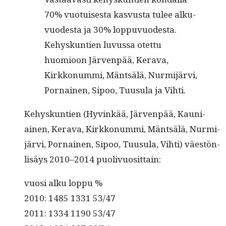
70% vuo­tuis­es­ta kasvus­ta tulee alku­
vuodes­ta ja 30% lop­pu­vuodes­ta.
Kehyskun­tien luvus­sa otet­tu
huomioon Jär­ven­pää, Ker­a­va,
Kirkkon­um­mi, Mäntsälä, Nur­mi­järvi,
Por­nainen, Sipoo, Tuusu­la ja Vihti.
Kehyskun­tien (Hyvinkää, Jär­ven­pää, Kau­ni­
ainen, Ker­a­va, Kirkkon­um­mi, Mäntsälä, Nur­mi­
järvi, Por­nainen, Sipoo, Tuusu­la, Vihti) väestön­
lisäys 2010–2014 puolivuosittain:
vuosi alku loppu %
2010: 1485 1331 53/47
2011: 1334 1190 53/47