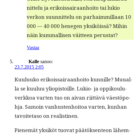
nit­telu ja erikois­sairaan­hoito tai lukio
verkon suun­nit­telu on parhaim­mil­laan 10
000 — 40 000 hene­gen yksiköis­sä? Mihin
näin kum­mallisen väit­teen perustat?
Vastaa
Kalle
sanoo:
23.7.2015 2:05
Kuu­luuko erikois­sairaan­hoito kun­nille? Muual­
la se kuu­luu yliopis­toille. Lukio- ja oppik­oulu­
verkkoa varten tuo on aivan riit­tävä väestöpo­
h­ja. Samoin van­hus­ten­hoitoa varten, kun­han
tavoite­ta­so on realistinen.
Pienemät yksiköt tuo­vat päätök­sen­teon lähem­