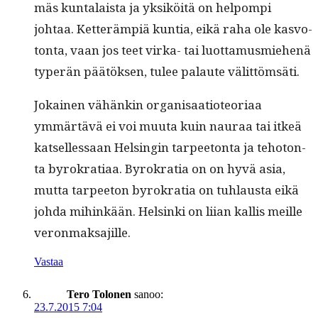
mäs kun­ta­laista ja yksiköitä on helpom­pi
johtaa. Ket­terämpiä kun­tia, eikä raha ole kasvo­
ton­ta, vaan jos teet vir­ka- tai luot­ta­mus­miehenä
type­r­än päätök­sen, tulee palaute välittömsäti.
Jokainen vähänkin organ­isaa­tio­teo­ri­aa
ymmärtävä ei voi muu­ta kuin nau­raa tai itkeä
kat­sel­lessaan Helsin­gin tarpee­ton­ta ja teho­ton­
ta byrokra­ti­aa. Byrokra­tia on on hyvä asia,
mut­ta tarpee­ton byrokra­tia on tuh­laus­ta eikä
joh­da mihinkään. Helsin­ki on liian kallis meille
veronmaksajille.
Vastaa
Tero Tolonen
sanoo:
23.7.2015 7:04