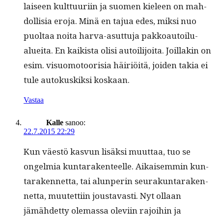
laiseen kult­tuuri­in ja suomen kieleen on mah­
dol­lisia ero­ja. Minä en tajua edes, mik­si nuo
puoltaa noi­ta har­va-asut­tu­ja pakkoau­toilu­
aluei­ta. En kaik­ista olisi autoil­i­joi­ta. Joil­lakin on
esim. visuo­mo­toorisia häir­iöitä, joiden takia ei
tule autokuskik­si koskaan.
Vastaa
Kalle
sanoo:
22.7.2015 22:29
Kun väestö kasvun lisäk­si muut­taa, tuo se
ongelmia kun­tarak­en­teelle. Aikaisem­min kun­
taraken­net­ta, tai alun­perin seu­rakun­taraken­
net­ta, muutet­ti­in jous­tavasti. Nyt ollaan
jämähdet­ty ole­mas­sa ole­vi­in rajoi­hin ja