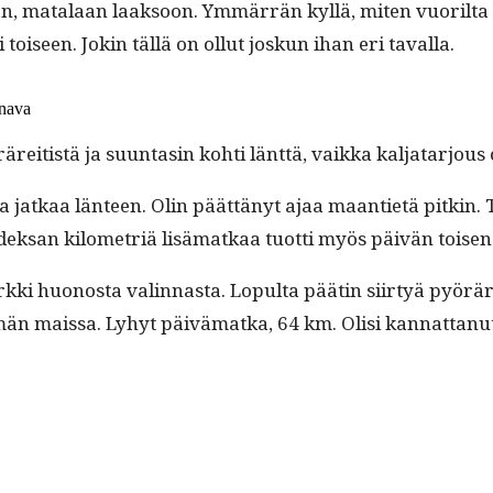
, mata­laan laak­soon. Ymmär­rän kyl­lä, miten vuo­ril­ta
 toiseen. Jokin täl­lä on ollut joskun ihan eri tavalla.
onava
e­itistä ja suun­tasin kohti länt­tä, vaik­ka kal­jatar­jous 
ja jatkaa län­teen. Olin päät­tänyt ajaa maanti­etä pitkin. 
kahdek­san kilo­metriä lisä­matkaa tuot­ti myös päivän tois
ki huonos­ta valin­nas­ta. Lop­ul­ta päätin siir­tyä pyöräre­it
t­semän mais­sa. Lyhyt päivä­mat­ka, 64 km. Olisi kan­nat­tanu