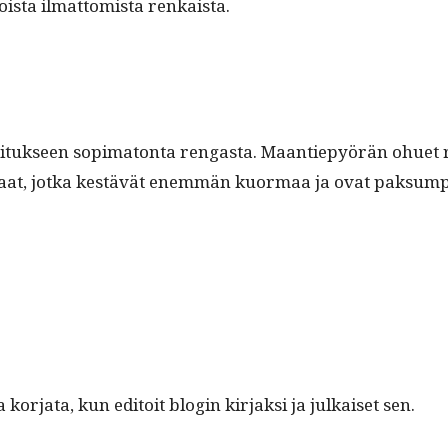
oista ilmat­tomista renkaista.
oituk­seen sopi­ma­ton­ta ren­gas­ta. Maantiepyörän ohuet 
at, jot­ka kestävät enem­män kuor­maa ja ovat pak­sumpia, j
­ja­ta, kun edi­toit blo­gin kir­jak­si ja julkaiset sen.