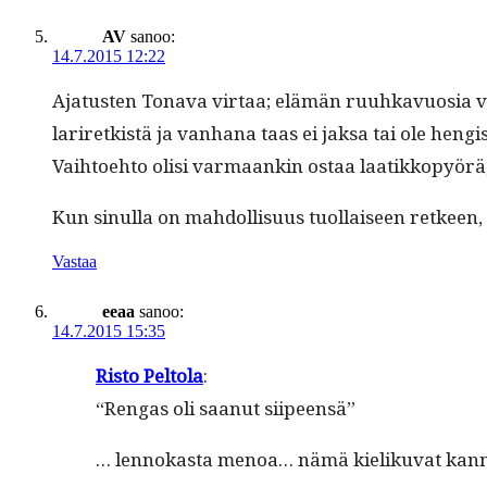
AV
sanoo:
14.7.2015 12:22
Aja­tusten Tona­va vir­taa; elämän ruuhkavu­osia viet
lariretk­istä ja van­hana taas ei jak­sa tai ole heng
Vai­h­toe­hto olisi var­maankin ostaa laatikkopy­örä,
Kun sin­ul­la on mah­dol­lisu­us tuol­laiseen ret­keen,
Vastaa
eeaa
sanoo:
14.7.2015 15:35
Ris­to Pel­to­la
:
“Ren­gas oli saanut siipeensä”
… lennokas­ta menoa… nämä kieliku­vat kan­nat­ta