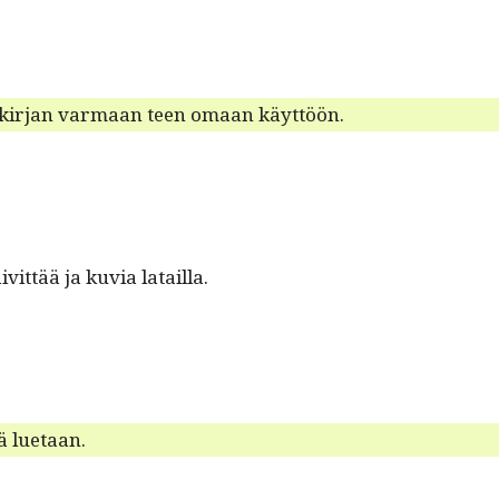
u­vakir­jan var­maan teen omaan käyttöön.
ivit­tää ja kuvia latailla.
lä luetaan.