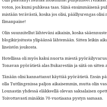
vo­ton, jos kumi puhkeaa taas. Siinä ensim­mäisenä puh­je
mis­tään terävästä, kos­ka jos olisi, päällysren­gas olisi
Ilmanpaine!
Olin suun­nitel­lut lähteväni aikaisin, kos­ka sääen­nuste u
blogikir­joi­tus­ta ylipään­sä lähtemään. Sit­ten leikin ai
lineistön joukosta.
Hotel­lis­sa oli myös kak­si nuor­ta miestä pyöräi­ly­varus
Tona­van pyöräti­etä alas Bukaresti­in ja siitä on sit­ten
Tänään olisi kan­nat­tanut käyt­tää pyöräti­etä. Ensin pää
olla Tut­tlin­genis­sa paljon aikaisem­min, mut­ta olin vas
Lounas­tin yhdessä eläk­keel­lä ole­van sak­salaisen ope
Toiv­ot­tavasti minäkin 70-vuo­ti­aana pystyn samaan.