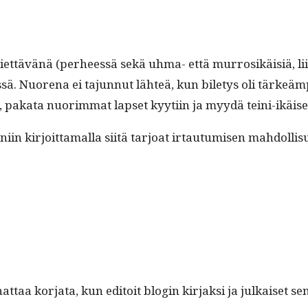
­tävänä (per­heessä sekä uhma- että mur­rosikäisiä, liikaa a
is­sä. Nuore­na ei tajun­nut lähteä, kun bile­tys oli tärkeä
 paka­ta nuorim­mat lapset kyyti­in ja myy­dä tei­ni-ikäise
 niin kir­joit­ta­mal­la siitä tar­joat irtau­tu­misen mah­dol­
a kor­ja­ta, kun edi­toit blo­gin kir­jak­si ja julkaiset sen