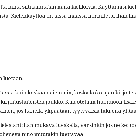
­ta minä silti kan­natan näitä kieliku­via. Käyt­tämäsi kie­
paras­ta. Kie­lenkäyt­töä on tässä maas­sa nor­mitet­tu ihan 
lä luetaan.
t­tavaa kuin koskaan aiem­min, kos­ka koko ajan kir­joite­
joi­tus­taitois­t­en joukko. Kun ote­taan huomioon lisäk­si ed
i­nen, jos hänel­lä ylipäätään tyy­tyväisiä luk­i­joi­ta yhtä
lestäni ihan muka­va lueskel­la, varsinkin jos ne ker­to­vat 
een ohene­va pino muu­takin luettavaa!