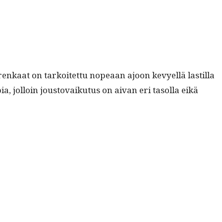
renkaat on tarkoitet­tu nopeaan ajoon kevyel­lä lastil­la
ol­loin jous­to­vaiku­tus on aivan eri tasol­la eikä