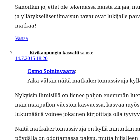
Sanoitkin jo, ettet ole tekemässä näistä kir­jaa, mut
ja yllä­tyk­sel­liset ilmaisun tavat ovat luk­i­jalle 
matkaa!
Vastaa
Kivikaupungin kasvatti
sanoo:
14.7.2015 18:20
Osmo Soin­in­vaara
:
Aika vähän näitä matkak­er­to­mus­sivu­ja kyl­
Nyky­isin ihmisil­lä on lie­nee paljon enem­män lue
män maa­pal­lon väestön kas­vaes­sa, kas­vaa myös kir­
lukumäärä voinee jokainen kir­joit­ta­ja olla tyy­tyvä
Näitä matkak­er­to­mus­sivu­ja on kyl­lä min­unkin mie
pöy­däl­lä on odot­ta­mas­sa pak­su, mut­ta hil­jall