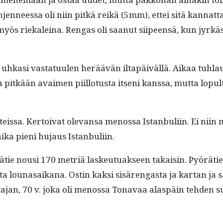
n­neessa oli niin pitkä reikä (5mm), ettei sitä kan­nat­ta
 myös riekaleina. Ren­gas oli saanut siipeen­sä, kun jyrkäss
hkasi vas­tatu­ulen heräävän iltapäiväl­lä. Aikaa tuh­lau­tui 
ka pitkään avaimen piil­lo­tus­ta itseni kanssa, mut­ta lop­
teis­sa. Ker­toi­vat ole­vansa menos­sa Istan­bu­li­in. Ei ni
 aika pieni hujaus Istanbuliin.
tie nousi 170 metriä laskeu­tu­ak­seen takaisin. Pyörätie o
­ta louna­saikana. Ostin kak­si sisären­gas­ta ja kar­tan ja 
t­ta­jan, 70 v. joka oli menos­sa Tonavaa alaspäin tehden 