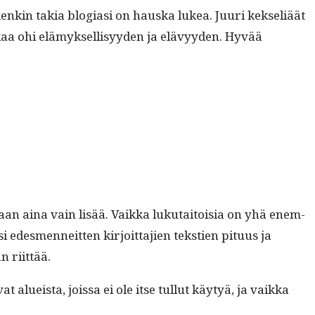
lenkin takia blo­giasi on haus­ka lukea. Juuri kek­seliäät
liikaa ohi elämyk­sel­lisyy­den ja elävyy­den. Hyvää
taan aina vain lisää. Vaik­ka luku­taitoisia on yhä enem­
es­men­neit­ten kir­joit­ta­jien tek­stien pitu­us ja
än riittää.
alueista, jois­sa ei ole itse tul­lut käy­tyä, ja vaik­ka