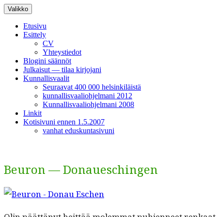
Siirry
Valikko
sisältöön
Etusivu
Esittely
CV
Yhteystiedot
Blogini säännöt
Julkaisut — tilaa kirjojani
Kunnallisvaalit
Seuraavat 400 000 helsinkiläistä
kunnallisvaaliohjelmani 2012
Kunnallisvaaliohjelmani 2008
Linkit
Kotisivuni ennen 1.5.2007
vanhat eduskuntasivuni
Beuron — Donaueschingen
Olin päät­tänyt heit­tää molem­mat puh­jen­neet renkaat