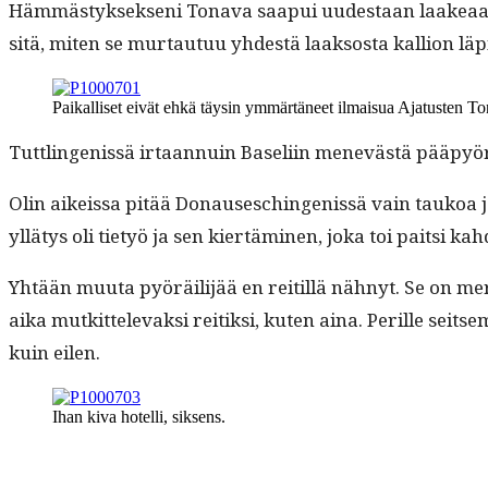
Häm­mästyk­sek­seni Tona­va saa­pui uud­estaan laakeaan
sitä, miten se mur­tau­tuu yhdestä laak­sos­ta kallion läpi
Paikalliset eivät ehkä täysin ymmärtäneet ilmaisua Aja­tusten T
Tut­tlin­genis­sä irtaan­n­uin Baseli­in menevästä pääpyörär
Olin aikeis­sa pitää Donau­s­eschin­genis­sä vain taukoa 
yllä­tys oli tietyö ja sen kiertämi­nen, joka toi pait­si 
Yhtään muu­ta pyöräil­i­jää en reit­il­lä näh­nyt. Se on merk­
aika mutkit­tel­e­vak­si reitik­si, kuten aina. Per­ille sei
kuin eilen.
Ihan kiva hotel­li, siksens.