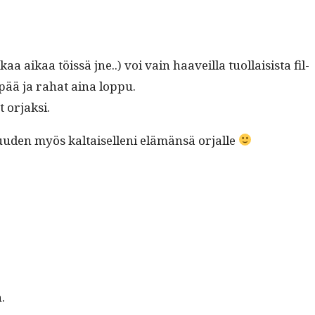
ikaa töis­sä jne..) voi vain haaveil­la tuol­lai­sista fil­
m­pää ja rahat aina loppu.
t orjaksi.
lisu­u­den myös kaltaisel­leni elämän­sä orjalle
.