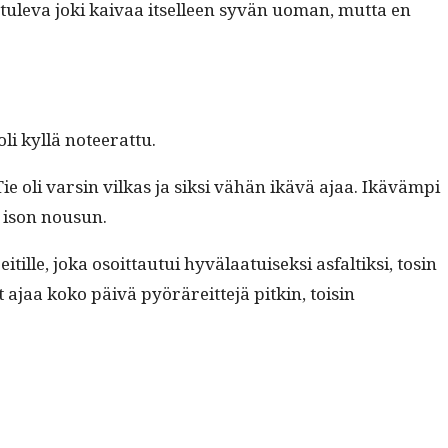
 tule­va joki kaivaa itselleen syvän uoman, mut­ta en
oli kyl­lä noteerattu.
Tie oli varsin vilkas ja sik­si vähän ikävä ajaa. Ikävämpi
en ison nousun.
­ille, joka osoit­tau­tui hyvälaa­tuisek­si asfaltik­si, tosin
t ajaa koko päivä pyöräre­it­te­jä pitkin, toisin