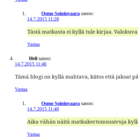
Osmo Soininvaara
sanoo:
14.7.2015 11:28
Tästä matkas­ta ei kyl­lä tule kir­jaa. Val­ok
Vastaa
Heli
sanoo:
14.7.2015 11:46
Tämä blo­gi on kyl­lä mah­ta­va, kiitos että jak­sat pä
Vastaa
Osmo Soininvaara
sanoo:
14.7.2015 11:48
Aika vähän näitä matkak­er­to­mus­sivu­ja kyl­
Vastaa