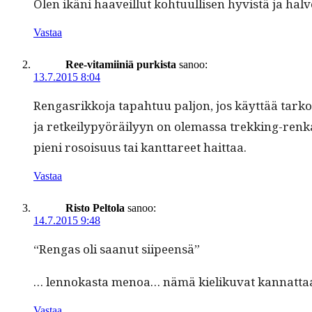
Olen ikäni haaveil­lut kohtu­ullisen hyvistä ja halv
Vastaa
Ree-vitamiiniä purkista
sanoo:
13.7.2015 8:04
Ren­gas­rikko­ja tapah­tuu paljon, jos käyt­tää tark
ja retkeilypyöräi­lyyn on ole­mas­sa trekking-renka
pieni rosoisu­us tai kantta­reet haittaa.
Vastaa
Risto Peltola
sanoo:
14.7.2015 9:48
“Ren­gas oli saanut siipeensä”
… lennokas­ta menoa… nämä kieliku­vat kan­nat­taa kor
Vastaa