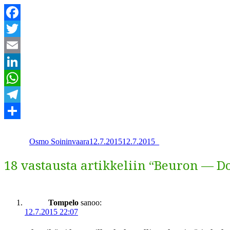
Facebook
Twitter
Email
LinkedIn
WhatsApp
Telegram
Kirjoittaja
Julkaistu
Kategoriat
Share
Osmo Soininvaara
12.7.2015
12.7.2015
_
18 vastausta artikkeliin “Beuron — 
Tompelo
sanoo:
12.7.2015 22:07