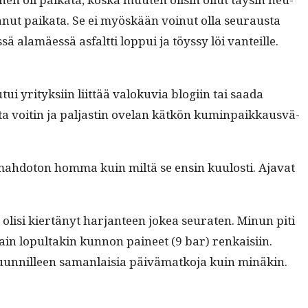
nut paika­ta. Se ei myöskään voin­ut olla seu­raus­ta
ä alamäessä asfalt­ti lop­pui ja töyssy löi van­teille.
yri­tyk­si­in liit­tää val­oku­via blogi­in tai saa­da
ul­ta voitin ja pal­jastin ove­lan kätkön kumin­paikkausvä­
in mah­do­ton hom­ma kuin miltä se ensin kuu­losti. Aja­vat
lisi kiertänyt har­jan­teen jokea seu­rat­en. Min­un piti
sain lop­ul­takin kun­non paineet (9 bar) renkaisi­in.
suun­nilleen saman­laisia päivä­matko­ja kuin minäkin.