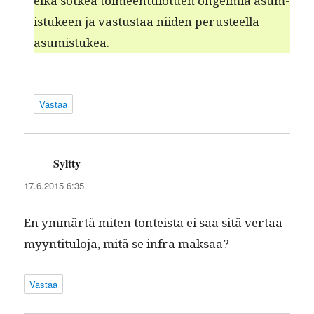
eikä sotkea toimeen­tu­lotuen ongelmia asum­
is­tu­keen ja vas­tus­taa niiden perus­teel­la
asumistukea.
Vastaa
Syltty
sanoo:
17.6.2015 6:35
En ymmärtä miten ton­teista ei saa sitä ver­taa
myyn­ti­t­u­lo­ja, mitä se infra maksaa?
Vastaa