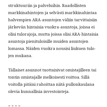
struk­tu­uri­in ja palvelui­hin. Raadol­lis­ten
markki­nahin­to­jen ja selvästi markki­nahin­taa
halvem­pi­en ARA-asun­to­jen väli­in tarvit­taisi­in
järkevän hin­taisia vuokra-asun­to­ja, jois­sa ei
olisi tulo­rajo­ja, mut­ta jois­sa olisi ARA-hin­taisia
asun­to­ja pien­i­t­u­loisille muiden asun­to­jen
lomas­sa. Näi­den vuokra nousisi liukuen tulo­
jen mukana.
Täl­laiset asun­not tuot­taisi­vat omis­ta­jilleen tai
ton­tin omis­ta­jalle melkois­es­ti voit­toa. Sil­lä
voitol­la pitäisi rahoit­taa niitä pul­lonkaulana
ole­via kun­nal­lisia investointeja.
= = = =