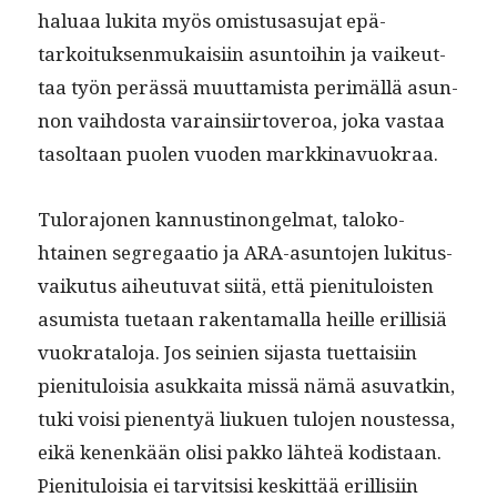
halu­aa luki­ta myös omis­tusasu­jat epä­
tarkoituk­sen­mukaisi­in asun­toi­hin ja vaikeut­
taa työn perässä muut­tamista per­imäl­lä asun­
non vai­h­dos­ta varain­si­ir­toveroa, joka vas­taa
tasoltaan puolen vuo­den markkinavuokraa.
Tulo­rajo­nen kan­nusti­non­gel­mat, taloko­
htainen seg­re­gaa­tio ja ARA-asun­to­jen luk­i­tus­
vaiku­tus aiheutu­vat siitä, että pien­i­t­u­lois­t­en
asum­ista tue­taan rak­en­ta­mal­la heille eril­lisiä
vuokrat­alo­ja. Jos seinien sijas­ta tuet­taisi­in
pien­i­t­u­loisia asukkai­ta mis­sä nämä asu­vatkin,
tuki voisi pienen­tyä liukuen tulo­jen noustes­sa,
eikä kenenkään olisi pakko lähteä kodis­taan.
Pien­i­t­u­loisia ei tarvit­sisi keskit­tää eril­lisi­in