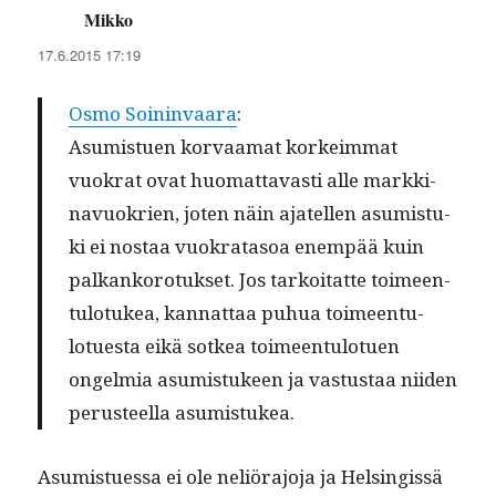
Mikko
sanoo:
17.6.2015 17:19
Osmo Soin­in­vaara
:
Asum­istuen kor­vaa­mat korkeim­mat
vuokrat ovat huo­mat­tavasti alle markki­
navuokrien, joten näin ajatellen asum­is­tu­
ki ei nos­taa vuokrata­soa enem­pää kuin
palkanko­ro­tuk­set. Jos tarkoi­tat­te toimeen­
tu­lo­tukea, kan­nat­taa puhua toimeen­tu­
lotues­ta eikä sotkea toimeen­tu­lotuen
ongelmia asum­is­tu­keen ja vas­tus­taa niiden
perus­teel­la asumistukea.
Asum­istues­sa ei ole neliöra­jo­ja ja Helsingis­sä