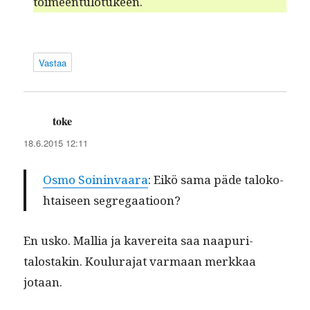
toimeentulotukeen.
Vastaa
toke
sanoo:
18.6.2015 12:11
Osmo Soin­in­vaara
: Eikö sama päde taloko­
htaiseen segregaatioon?
En usko. Mallia ja kavere­i­ta saa naa­pu­ri­
talostakin. Koulu­ra­jat var­maan merkkaa
jotaan.