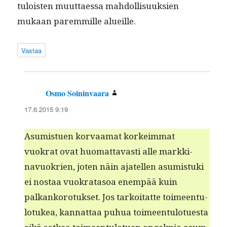
tu­lois­t­en muut­taes­sa mah­dol­lisuuk­sien
mukaan parem­mille alueille.
Vastaa
Osmo Soininvaara
sanoo:
17.6.2015 9:19
Asum­istuen kor­vaa­mat korkeim­mat
vuokrat ovat huo­mat­tavasti alle markki­
navuokrien, joten näin ajatellen asum­is­tu­ki
ei nos­taa vuokrata­soa enem­pää kuin
palkanko­ro­tuk­set. Jos tarkoi­tat­te toimeen­tu­
lo­tukea, kan­nat­taa puhua toimeen­tu­lotues­ta