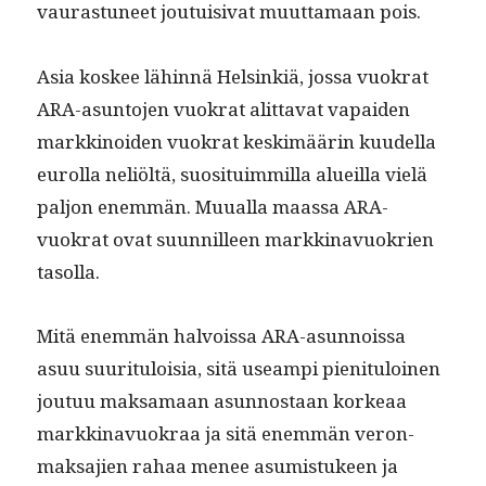
vauras­tuneet jou­tu­isi­vat muut­ta­maan pois.
Asia kos­kee lähin­nä Helsinkiä, jos­sa vuokrat
ARA-asun­to­jen vuokrat alit­ta­vat vapaiden
markki­noiden vuokrat keskimäärin kuudel­la
eurol­la neliöltä, suosi­tu­im­mil­la alueil­la vielä
paljon enem­män. Muual­la maas­sa ARA-
vuokrat ovat suun­nilleen markki­navuokrien
tasolla.
Mitä enem­män halvois­sa ARA-asun­nois­sa
asuu suu­rit­u­loisia, sitä use­ampi pien­i­t­u­loinen
joutuu mak­samaan asun­nos­taan korkeaa
markki­navuokraa ja sitä enem­män veron­
mak­sajien rahaa menee asum­is­tu­keen ja