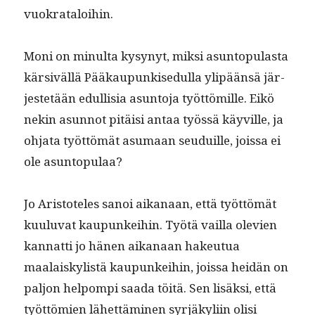
vuokrataloihin.
Moni on min­ul­ta kysynyt, mik­si asun­top­u­las­ta
kär­siväl­lä Pääkaupunkisedul­la ylipään­sä jär­
jestetään edullisia asun­to­ja työt­tömille. Eikö
nekin asun­not pitäisi antaa työssä käyville, ja
ohja­ta työt­tömät asumaan seuduille, jois­sa ei
ole asuntopulaa?
Jo Aris­tote­les sanoi aikanaan, että työt­tömät
kuu­lu­vat kaupunkei­hin. Työtä vail­la ole­vien
kan­nat­ti jo hänen aikanaan hakeu­tua
maalaiskylistä kaupunkei­hin, jois­sa hei­dän on
paljon helpom­pi saa­da töitä. Sen lisäk­si, että
työt­tömien lähet­tämi­nen syr­jäkyli­in olisi