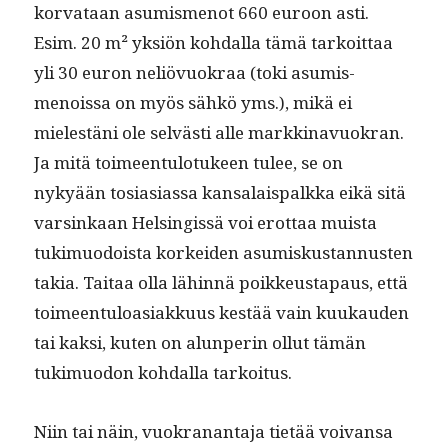
kor­vataan asum­is­menot 660 euroon asti.
Esim. 20 m² yksiön kohdal­la tämä tarkoit­taa
yli 30 euron neliövuokraa (toki asum­is­
menois­sa on myös sähkö yms.), mikä ei
mielestäni ole selvästi alle markki­navuokran.
Ja mitä toimeen­tu­lo­tu­keen tulee, se on
nykyään tosi­asi­as­sa kansalais­palk­ka eikä sitä
varsinkaan Helsingis­sä voi erot­taa muista
tukimuodoista korkei­den asumiskus­tan­nusten
takia. Taitaa olla lähin­nä poikkeustapaus, että
toimeen­tu­loasi­akku­us kestää vain kuukau­den
tai kak­si, kuten on alun­perin ollut tämän
tukimuodon kohdal­la tarkoitus.
Niin tai näin, vuokranan­ta­ja tietää voivansa