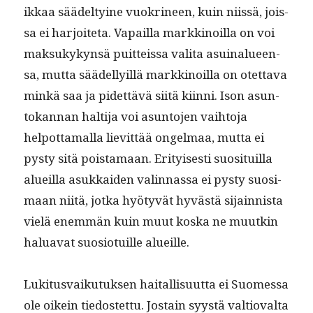
ikkaa säädel­tyine vuokri­neen, kuin niis­sä, jois­
sa ei har­joite­ta. Vapail­la markki­noil­la on voi
mak­sukykyn­sä puit­teis­sa vali­ta asuinalueen­
sa, mut­ta säädel­ly­il­lä markki­noil­la on otet­ta­va
minkä saa ja pidet­tävä siitä kiin­ni. Ison asun­
tokan­nan halti­ja voi asun­to­jen vai­h­to­ja
helpot­ta­mal­la lievit­tää ongel­maa, mut­ta ei
pysty sitä pois­ta­maan. Eri­tyis­es­ti suosi­tu­il­la
alueil­la asukkaiden valin­nas­sa ei pysty suosi­
maan niitä, jot­ka hyö­tyvät hyvästä sijain­nista
vielä enem­män kuin muut kos­ka ne muutkin
halu­a­vat suo­sio­tu­ille alueille.
Luk­i­tus­vaiku­tuk­sen haitallisu­ut­ta ei Suomes­sa
ole oikein tiedostet­tu. Jostain syys­tä val­tio­val­ta