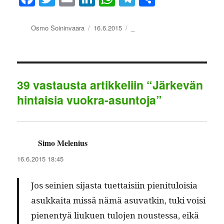
ce
wi
m
nk
ha
le
ha
bo
tte
ail
ed
ts
gr
re
Kirjoittaja
Julkaistu
Kategoriat
Osmo Soininvaara
16.6.2015
_
ok
r
In
A
a
pp
m
39 vastausta artikkeliin “Järkevän
hintaisia vuokra-asuntoja”
Simo Melenius
sanoo:
16.6.2015 18:45
Jos seinien sijas­ta tuet­taisi­in pien­i­t­u­loisia
asukkai­ta mis­sä nämä asu­vatkin, tuki voisi
pienen­tyä liukuen tulo­jen noustes­sa, eikä