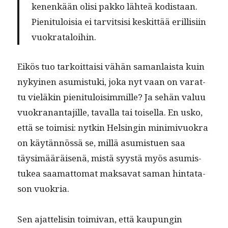
kenenkään olisi pakko lähteä kodis­taan.
Pien­i­t­u­loisia ei tarvit­sisi keskit­tää eril­lisi­in
vuokrataloihin.
Eikös tuo tarkoit­taisi vähän saman­laista kuin
nykyi­nen asum­is­tu­ki, joka nyt vaan on varat­
tu vieläkin pien­i­t­u­loisim­mille? Ja sehän val­uu
vuokranan­ta­jille, taval­la tai toisel­la. En usko,
että se toimisi: nytkin Helsin­gin min­imivuokra
on käytän­nössä se, mil­lä asum­istuen saa
täysimääräisenä, mis­tä syys­tä myös asum­is­
tukea saa­mat­tomat mak­sa­vat saman hin­tata­
son vuokria.
Sen ajat­telisin toimi­van, että kaupun­gin