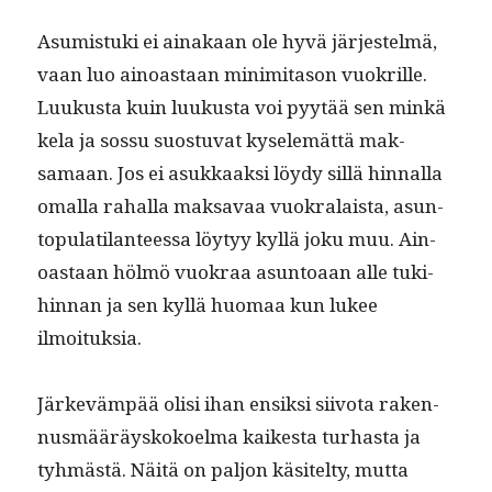
Asum­is­tu­ki ei ainakaan ole hyvä jär­jestelmä,
vaan luo ain­oas­taan minim­i­ta­son vuokrille.
Luukus­ta kuin luukus­ta voi pyytää sen minkä
kela ja sos­su suos­tu­vat kyse­lemät­tä mak­
samaan. Jos ei asukkaak­si löy­dy sil­lä hin­nal­la
oma­l­la rahal­la mak­savaa vuokralaista, asun­
top­u­lati­lanteessa löy­tyy kyl­lä joku muu. Ain­
oas­taan hölmö vuokraa asun­toaan alle tuk­i­
hin­nan ja sen kyl­lä huo­maa kun lukee
ilmoituksia.
Järkeväm­pää olisi ihan ensik­si siiv­ota raken­
nus­määräyskokoel­ma kaikesta turhas­ta ja
tyh­mästä. Näitä on paljon käsitel­ty, mut­ta