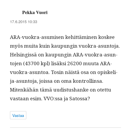
Pekka Vuori
sanoo:
17.6.2015 10:33
ARA-vuokra-asumisen kehit­tämi­nen kos­kee
myös mui­ta kuin kaupun­gin vuokra-asun­to­ja.
Helsingis­sä on kaupun­gin ARA-vuokra-asun­
to­jen (43700 kpl) lisäk­si 26200 muu­ta ARA-
vuokra-asun­toa. Tosin näistä osa on opiske­li­
ja-asun­to­ja, jois­sa on oma kon­trol­linsa.
Mitenkähän tämä uud­is­tushanke on otet­tu
vas­taan esim. VVO:ssa ja Satossa?
Vastaa