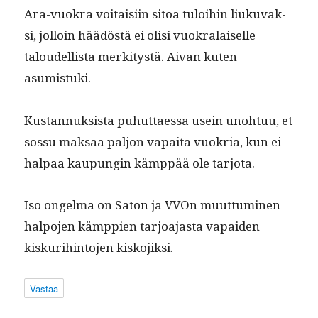
Ara-vuokra voitaisi­in sitoa tuloi­hin liuku­vak­
si, jol­loin häädöstä ei olisi vuokralaiselle
taloudel­lista merk­i­tys­tä. Aivan kuten
asumistuki.
Kus­tan­nuk­sista puhut­taes­sa usein uno­htuu, et
sos­su mak­saa paljon vapai­ta vuokria, kun ei
hal­paa kaupun­gin kämp­pää ole tarjota.
Iso ongel­ma on Saton ja VVOn muut­tumi­nen
halpo­jen kämp­pi­en tar­joa­jas­ta vapaiden
kiskuri­hin­to­jen kiskojiksi.
Vastaa