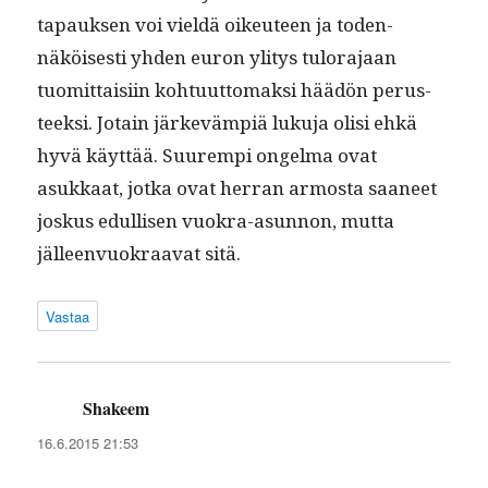
tapauk­sen voi vieldä oikeu­teen ja toden­
näköis­es­ti yhden euron yli­tys tulo­ra­jaan
tuomit­taisi­in kohtu­ut­tomak­si häädön perus­
teek­si. Jotain järkevämpiä luku­ja olisi ehkä
hyvä käyt­tää. Suurem­pi ongel­ma ovat
asukkaat, jot­ka ovat her­ran armos­ta saa­neet
joskus edullisen vuokra-asun­non, mut­ta
jälleen­vuokraa­vat sitä.
Vastaa
Shakeem
sanoo:
16.6.2015 21:53