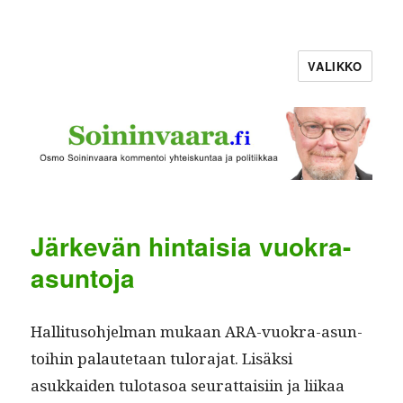
VALIKKO
Järkevän hintaisia vuokra-
asuntoja
Hal­li­tu­so­hjel­man mukaan ARA-vuokra-asun­
toi­hin palaute­taan tulo­ra­jat. Lisäk­si
asukkaiden tulota­soa seu­rat­taisi­in ja liikaa