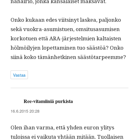
nahäir­iö, jon­ka kansalaiset maksavat.
Onko kukaan edes viitsinyt laskea, paljonko
sekä vuokra-asum­istuen, omsi­tusasumisen
korkotuen että ARA-jär­jestelmien kaltais­ten
hölmöi­ly­jen lopet­ta­mi­nen tuo säästöä? Onko
siinä koko tämän­hetki­nen säästötarpeemme?
Vastaa
Ree-vitamiiniä purkista
sanoo:
16.6.2015 20:28
Olen ihan var­ma, että yhden euron yli­tys
tulois­sa ei vaiku­ta yhtään mitään. Tuol­laisen