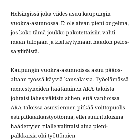
Helsingis­sä joka viides asuu kaupun­gin
vuokra-asun­nos­sa. Ei ole aivan pieni ongel­ma,
jos koko tämä joukko pakotet­taisi­in vah­ti­
maan tulo­jaan ja kieltäy­tymään häädön pelos­
sa ylitöistä.
Kaupun­gin vuokra-asun­nois­sa asuu pääos­
altaan työssä käyviä kansalaisia. Työelämässä
men­estynei­den häätämi­nen ARA-taloista
johtaisi läh­es väk­isin siihen, että van­hois­sa
ARA-talois­sa asu­isi ennen pitkää voit­top­uolis­
es­ti pitkäaikaistyöt­tömiä, ellei suu­rit­u­loisi­na
häädet­ty­jen tilalle valit­taisi aina pieni­
palkkaisia ohi työttömien.