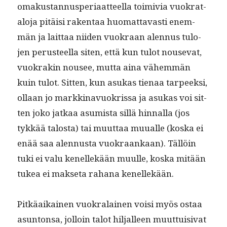
omakus­tan­nus­pe­ri­aat­teel­la toimivia vuokrat­
alo­ja pitäisi rak­en­taa huo­mat­tavasti enem­
män ja lait­taa niiden vuokraan alen­nus tulo­
jen perus­teel­la siten, että kun tulot nou­se­vat,
vuokrakin nousee, mut­ta aina vähem­män
kuin tulot. Sit­ten, kun asukas tien­aa tarpeek­si,
ollaan jo markki­navuokris­sa ja asukas voi sit­
ten joko jatkaa asum­ista sil­lä hin­nal­la (jos
tykkää talosta) tai muut­taa muualle (kos­ka ei
enää saa alen­nus­ta vuokraankaan). Täl­löin
tuki ei valu kenellekään muulle, kos­ka mitään
tukea ei mak­se­ta rahana kenellekään.
Pitkäaikainen vuokralainen voisi myös ostaa
asun­ton­sa, jol­loin talot hil­jalleen muut­tuisi­vat