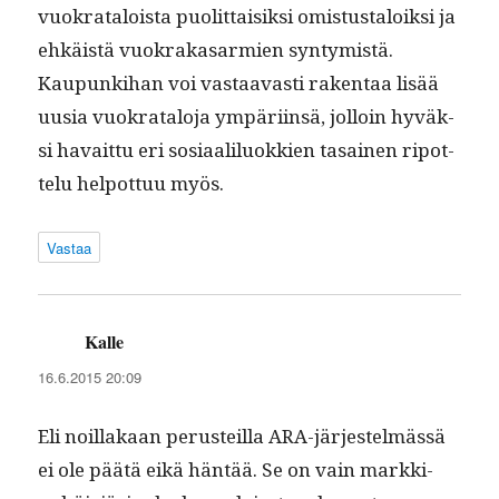
vuokrat­aloista puolit­taisik­si omis­tustaloik­si ja
ehkäistä vuokrakasarmien syn­tymistä.
Kaupunki­han voi vas­taavasti rak­en­taa lisää
uusia vuokrat­alo­ja ympäri­in­sä, jol­loin hyväk­
si havait­tu eri sosi­aalilu­okkien tasainen ripot­
telu helpot­tuu myös.
Vastaa
Kalle
sanoo:
16.6.2015 20:09
Eli noil­lakaan perusteil­la ARA-jär­jestelmässä
ei ole päätä eikä hän­tää. Se on vain markki­