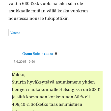
vaa­tia 660 €/kk vuokraa eikä sil­lä ole
asukkaalle mitään väliä kos­ka vuokran
noustes­sa nousee tukipottikin.
Vastaa
Osmo Soininvaara
sanoo:
17.6.2015 19:50
Mikko,
Suurin hyväksyt­tävä asum­is­meno yhden
hen­gen ruokakun­nalle Helsingis­sä on 508 €
ja siitä kor­vataan korkein­taan 80 % eli
406,40 €. Sotketko taas asum­istuen