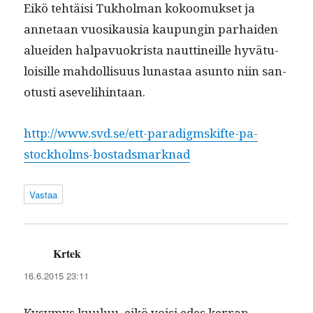
Eikö tehtäisi Tukhol­man kokoomuk­set ja
annetaan vuosikau­sia kaupun­gin parhaiden
aluei­den hal­pavuokrista naut­tineille hyvä­tu­
loisille mah­dol­lisu­us lunas­taa asun­to niin san­
otusti asevelihintaan.
http://www.svd.se/ett-paradigmskifte-pa-
stockholms-bostadsmarknad
Vastaa
Krtek
sanoo:
16.6.2015 23:11
Kysymys kuu­luu, eikö voisi edes ker­ran