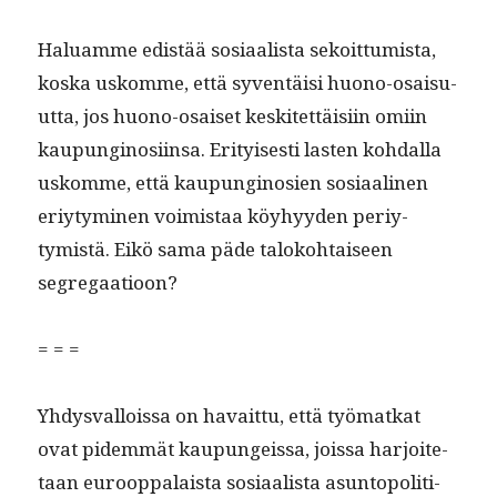
Halu­amme edis­tää sosi­aal­ista sekoit­tumista,
kos­ka uskomme, että syven­täisi huono-osaisu­
ut­ta, jos huono-osaiset keskitet­täisi­in omi­in
kaupungi­nosi­in­sa. Eri­tyis­es­ti las­ten kohdal­la
uskomme, että kaupungi­nosien sosi­aa­li­nen
eriy­tymi­nen voimis­taa köy­hyy­den periy­
tymistä. Eikö sama päde taloko­htaiseen
segregaatioon?
= = =
Yhdys­val­lois­sa on havait­tu, että työ­matkat
ovat pidem­mät kaupungeis­sa, jois­sa har­joite­
taan euroop­palaista sosi­aal­ista asun­topoli­ti­