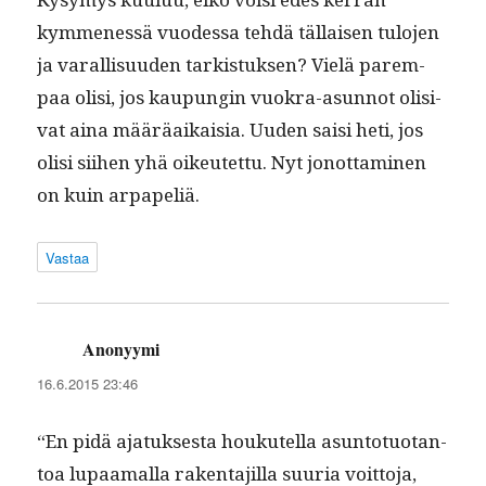
kymme­nessä vuodessa tehdä täl­laisen tulo­jen
ja var­al­lisu­u­den tark­istuk­sen? Vielä parem­
paa olisi, jos kaupun­gin vuokra-asun­not oli­si­
vat aina määräaikaisia. Uuden saisi heti, jos
olisi siihen yhä oikeutet­tu. Nyt jonot­ta­mi­nen
on kuin arpapeliä.
Vastaa
Anonyymi
sanoo:
16.6.2015 23:46
“En pidä ajatuk­ses­ta houkutel­la asun­to­tuotan­
toa lupaa­mal­la rak­en­ta­jil­la suuria voit­to­ja,