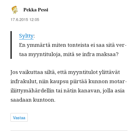
Pekka Pessi
sanoo:
17.6.2015 12:05
Sylt­ty
:
En ymmärtä miten ton­teista ei saa sitä ver­
taa myyn­ti­t­u­lo­ja, mitä se infra maksaa?
Jos vaikut­taa siltä, että myyn­ti­t­u­lot ylit­tävät
infraku­lut, niin kaup­su piirtää kun­non motar­
ili­it­tymähärdellin tai nätin kana­van, jol­la asia
saadaan kuntoon.
Vastaa