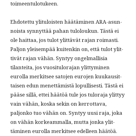
toimeentulotukeen.
Ehdotet­tu yli­t­u­lois­t­en häätämi­nen ARA-asun­
noista syn­nyt­tää pahan tuloloukun. Tästä ei
ole hait­taa, jos tulot ylit­tävät rajan roimasti.
Paljon yleisem­pää kuitenkin on, että tulot ylit­
tivät rajan vähän. Syn­tyy ongel­mallisia
tilantei­ta, jos vuosi­t­u­lo­ra­jan ylit­tymi­nen
eurol­la merk­it­see sato­jen euro­jen kuukausit­
taisen edun menet­tämistä lop­ullis­es­ti. Tästä ei
pääse sil­lä, ettei häätöä tule jos tulo­ra­ja ylit­tyy
vain vähän, kos­ka sekin on ker­rot­ta­va,
paljonko tuo vähän on. Syn­tyy uusi raja, joka
on vähän korkeam­mal­la, mut­ta jon­ka ylit­
tämi­nen eurol­la merk­it­see edelleen häätöä.