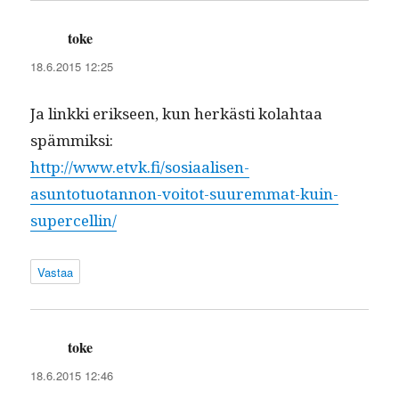
toke
sanoo:
18.6.2015 12:25
Ja link­ki erik­seen, kun herkästi kolah­taa
spämmiksi:
http://www.etvk.fi/sosiaalisen-
asuntotuotannon-voitot-suuremmat-kuin-
supercellin/
Vastaa
toke
sanoo:
18.6.2015 12:46