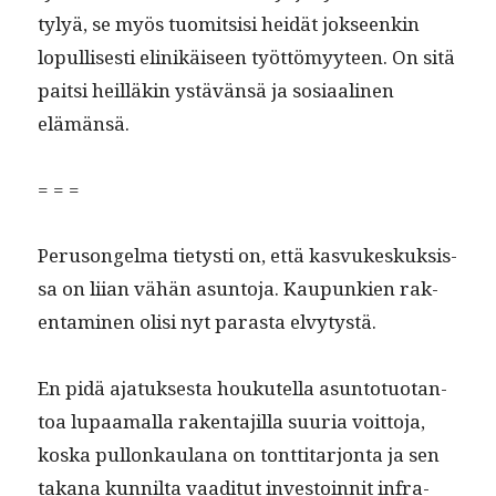
tylyä, se myös tuomit­sisi hei­dät jok­seenkin
lop­ullis­es­ti elinikäiseen työt­tömyy­teen. On sitä
pait­si heil­läkin ystävän­sä ja sosi­aa­li­nen
elämänsä.
= = =
Peru­songel­ma tietysti on, että kasvukeskuk­sis­
sa on liian vähän asun­to­ja. Kaupunkien rak­
en­t­a­mi­nen olisi nyt paras­ta elvytystä.
En pidä ajatuk­ses­ta houkutel­la asun­to­tuotan­
toa lupaa­mal­la rak­en­ta­jil­la suuria voit­to­ja,
kos­ka pul­lonkaulana on tont­ti­tar­jon­ta ja sen
takana kun­nil­ta vaa­di­tut investoin­nit infra­