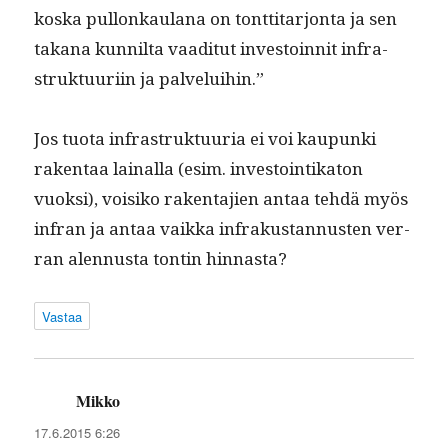
kos­ka pul­lonkaulana on tont­ti­tar­jon­ta ja sen
takana kun­nil­ta vaa­di­tut investoin­nit infra­
struk­tu­uri­in ja palveluihin.”
Jos tuo­ta infra­struk­tu­uria ei voi kaupun­ki
rak­en­taa lainal­la (esim. investoin­tika­ton
vuok­si), voisiko rak­en­ta­jien antaa tehdä myös
infran ja antaa vaik­ka infrakus­tan­nusten ver­
ran alen­nus­ta ton­tin hinnasta?
Vastaa
Mikko
sanoo:
17.6.2015 6:26