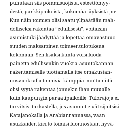
puhutaan siis pom­misuo­jista, esteet­tömyy­
destä, parkkipaikoista, kokomääräyk­sistä jne.
Kun näin toimien olisi saatu ylipäätään mah­
dol­lisek­si rak­en­taa “edullis­es­ti”, voitaisi­in
asum­is­tu­ki jäädyt­tää ja lopet­taa omavas­tu­u­o­
su­u­den mak­sami­nen toimeen­tu­lo­tuke­na
kokon­aan. Sen lisäk­si kun­ta voisi luo­da
painet­ta edullisenkin vuokra-asun­tokan­nan
rak­en­tamiselle tuot­ta­mal­la itse omakus­tan­
nusvuokral­la toimivia kämp­piä, mut­ta niitä
olisi syytä rak­en­taa jon­nekin ihan muualle
kuin kaupun­gin paraati­paikoille. Tulo­rajo­ja ei
tarvit­sisi tarkastel­la, jos asun­not eivät sijait­sisi
Kata­janokalla ja Ara­bi­an­ran­nas­sa, vaan
asukkaiden kier­to toimisi luon­nos­taan hyvä­