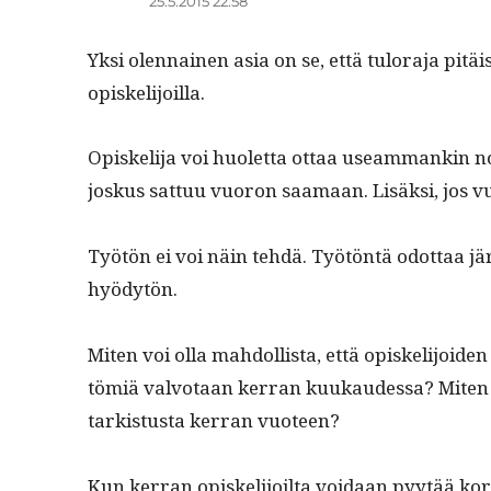
25.5.2015 22:58
Yksi olen­nainen asia on se, että tulo­ra­ja pitä
opiskelijoilla.
Opiske­li­ja voi huo­let­ta ottaa use­am­mankin no
joskus sat­tuu vuoron saa­maan. Lisäk­si, jos vu
Työtön ei voi näin tehdä. Työtön­tä odot­taa jär
hyödytön.
Miten voi olla mah­dol­lista, että opiske­li­joide
tömiä valvotaan ker­ran kuukaudessa? Miten voi
tark­istus­ta ker­ran vuoteen?
Kun ker­ran opiske­li­joil­ta voidaan pyytää kor