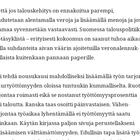
 että jos talouske­hi­tys on ennakoitua parem­pi,
ute­taan alen­ta­mal­la vero­ja ja lisäämäl­lä meno­ja ja jo
maa syven­netään vas­taavasti. Suomes­sa talous­poli­ti­ik
äsyk­listä – eri­tyis­es­ti kokoomus on saanut tuhoa aika
­la suh­dan­tei­ta aivan väärin ajoite­tu­il­la veronalen­nuk­
täl­laista kuitenkaan pan­naan paperille.
 tehdä nousukausi mah­dol­lisek­si lisäämäl­lä työn tar­jo
uur­työt­tömyy­den olois­sa tun­tuukin kum­malliselta. Ruot
r­jon­taa roimasti eikä se nos­tanut työt­tömyyspros­ent­tia
i talout­ta. Ran­s­ka taas osoit­ti päin­vas­taisen. Vähen­
­jon­taa työaikaa lyhen­tämäl­lä ei työt­tömyyt­tä saatu
inkaan. Käytän kir­jas­sa paljon sivu­ja perustel­lak­seni
 lisäämisen vält­tämät­tömyy­den. Edullisin tapa lisätä ty