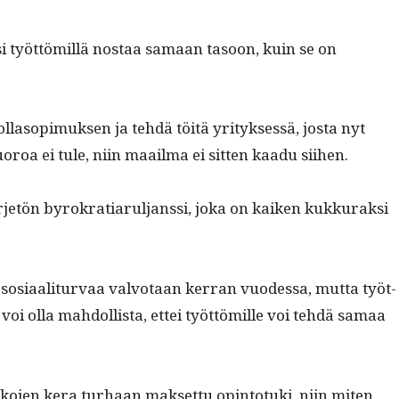
isi työt­tömil­lä nos­taa samaan tasoon, kuin se on
l­la­sopimuk­sen ja tehdä töitä yri­tyk­sessä, jos­ta nyt
oroa ei tule, niin maail­ma ei sit­ten kaadu siihen.
­jetön byrokra­tiarul­janssi, joka on kaiken kukku­rak­si
n sosi­aal­i­tur­vaa valvotaan ker­ran vuodessa, mut­ta työt­
 olla mah­dol­lista, ettei työt­tömille voi tehdä samaa
ko­jen kera turhaan mak­set­tu opin­to­tu­ki, niin miten