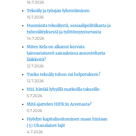
16.7.2026
Tekoäly ja työajan lyhentäminen
15.7.2026
Huomioita tekoälystä, sosiaalipolitiikasta ja
työnvälityksestä ja työttömyysturvasta
14.7.2026
Miten Kela on alkanut korvata
lainvastaisesti sairaaloissa annosteltavia
lääkkeitä?
12.7.2026
Tuoko tekoäly tuhon vai helpotuksen?
12.7.2026
HSL häviää lyhyillä matkoilla takseille.
5.7.2026
Mitä ajattelen HIFK:in Areenasta?
5.7.2026
Hyödyn kapitalisoituminen maan hintaan
(5) Uhanalaiset lajit
4.7.2026