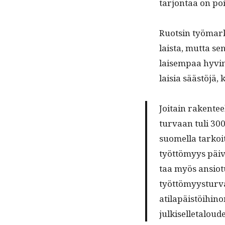
tar­jon­taa on po
Ruotsin työ­markk
laista, mut­ta sen
laisem­paa hyv­in­
laisia säästöjä, 
Joitain rak­en­tee
tur­vaan tuli 30
suomel­la tarkoi
työttömyys­ päivä
taa myös ansio­tu
työt­tömyys­tur­v
ati­lapäistöi­hi­n
julkiselletalou