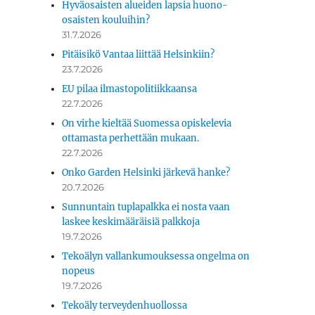
Hyväosaisten alueiden lapsia huono-
osaisten kouluihin?
31.7.2026
Pitäisikö Vantaa liittää Helsinkiin?
23.7.2026
EU pilaa ilmastopolitiikkaansa
22.7.2026
On virhe kieltää Suomessa opiskelevia
ottamasta perhettään mukaan.
22.7.2026
Onko Garden Helsinki järkevä hanke?
20.7.2026
Sunnuntain tuplapalkka ei nosta vaan
laskee keskimääräisiä palkkoja
19.7.2026
Tekoälyn vallankumouksessa ongelma on
nopeus
19.7.2026
Tekoäly terveydenhuollossa