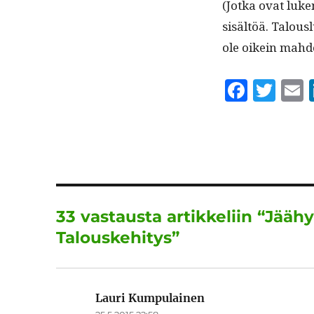
(Jot­ka ovat luke­
sisältöä. Talous­
ole oikein mahdo
F
T
a
w
c
it
a
e
te
l
b
r
o
33 vastausta artikkeliin “Jääh
o
Talouskehitys”
k
Lauri Kumpulainen
sanoo: