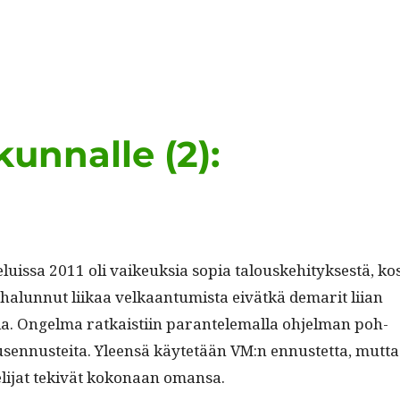
unnalle (2):
­teluis­sa 2011 oli vaikeuk­sia sopia talouske­hi­tyk­ses­tä, ko
alun­nut liikaa velka­an­tu­mista eivätkä demar­it liian
a. Ongel­ma ratkaisti­in paran­tele­mal­la ohjel­man poh­
usen­nustei­ta. Yleen­sä käytetään VM:n ennustet­ta, mut­ta
­teli­jat tekivät kokon­aan omansa.