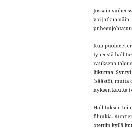
Jos­sain vai­heess
voi jatkua näin
puheenjohtajuu
Kun puolueet eivä
tyneestä hal­li­tu­
rauk­se­na talou
liikut­taa. Syn­ty
(säästö), mut­ta 
nyk­sen kaut­ta 
Hal­li­tuk­sen to
filunkia. Kun­tien
otet­ti­in kyl­lä 