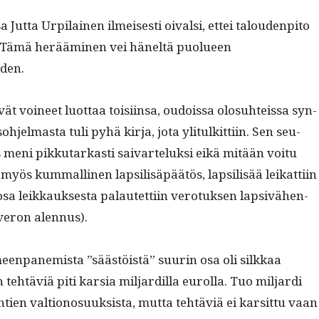
a Jut­ta Urpi­lainen ilmeis­es­ti oival­si, ettei talouden­pito
. Tämä heräämi­nen vei häneltä puolueen
den.
t voineet luot­taa toisi­in­sa, oudois­sa olo­suhteis­sa syn­
so­hjel­mas­ta tuli pyhä kir­ja, jota yli­t­ulkit­ti­in. Sen seu­
s meni pikku­tarkasti saivarteluk­si eikä mitään voitu
i myös kum­malli­nen lap­sil­isäpäätös, lap­sil­isää leikat­ti­in
osa leikkauk­ses­ta palautet­ti­in vero­tuk­sen lap­sivähen­
(veron alennus).
imeen­pane­mista ”säästöistä” suurin osa oli silkkaa
 tehtäviä piti kar­sia mil­jardil­la eurol­la. Tuo mil­jar­di
kun­tien val­tiono­suuk­sista, mut­ta tehtäviä ei kar­sit­tu vaan