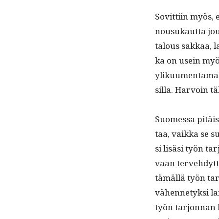
Sovit­ti­in myös,
nousukaut­ta joud
talous sakkaa, la
ka on usein myöt
yliku­umen­ta­mal
sil­la. Har­voin 
Suomes­sa pitäisi
taa, vaik­ka se s
si lisäsi työn ta
vaan ter­ve­hdyt­t
tämäl­lä työn tar
vähen­netyk­si la
työn tar­jon­nan