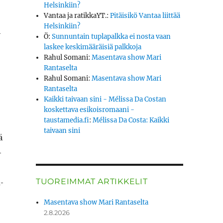
Helsinkiin?
Vantaa ja ratikkaYT.
:
Pitäisikö Vantaa liittää
Helsinkiin?
­
Ö
:
Sunnuntain tuplapalkka ei nosta vaan
laskee keskimääräisiä palkkoja
Rahul Somani
:
Masentava show Mari
Rantaselta
Rahul Somani
:
Masentava show Mari
Rantaselta
Kaikki taivaan sini - Mélissa Da Costan
koskettava esikoisromaani -
taustamedia.fi
:
Mélissa Da Costa: Kaikki
taivaan sini
ä
­
­
TUOREIMMAT ARTIKKELIT
Masentava show Mari Rantaselta
2.8.2026