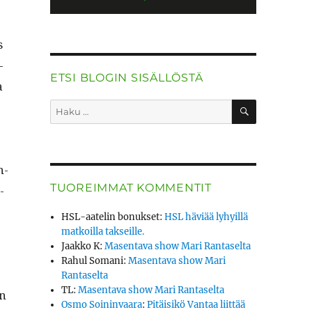
s
­
ETSI BLOGIN SISÄLLÖSTÄ
a
HAKU
Etsi:
n­
TUOREIMMAT KOMMENTIT
­
HSL-aatelin bonukset
:
HSL häviää lyhyillä
matkoilla takseille.
Jaakko K
:
Masentava show Mari Rantaselta
Rahul Somani
:
Masentava show Mari
Rantaselta
TL
:
Masentava show Mari Rantaselta
ön
Osmo Soininvaara
:
Pitäisikö Vantaa liittää