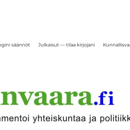
ogini säännöt
Julkaisut — tilaa kirjojani
Kunnallisvaa