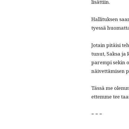
lisättiin.
Hal­li­tuk­sen sa
tyessä huo­mat­t
Jotain pitäisi te
tunut, Sak­sa ja 
parem­pi sekin o
näivet­tämisen p
Tässä me olemme 
ettemme tee taa
= = =