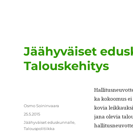
Jäähyväiset edusk
Talouskehitys
Hal­li­tus­neu­vot
ka kokoomus ei h
Kirjoittaja
Osmo Soininvaara
kovia leikkauk­si
Julkaistu
25.5.2015
jana ole­via talo
Kategoriat
Jäähyväiset eduskunnalle
,
hal­li­tus­neu­vot
Talouspolitiikka