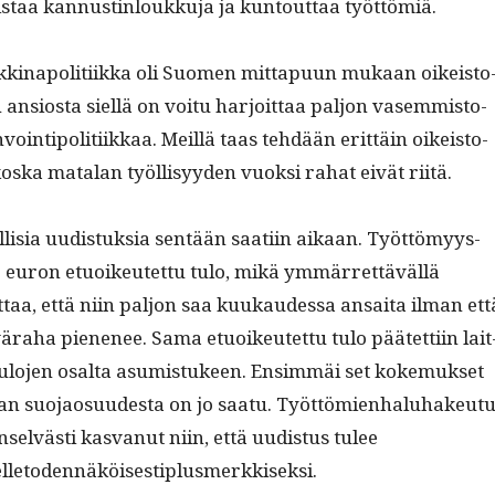
is­taa kan­nustin­loukku­ja ja kuntout­taa työttömiä.
i­napoli­ti­ik­ka oli Suomen mit­ta­pu­un mukaan oikeis­to
 ansios­ta siel­lä on voitu har­joit­taa paljon vasem­mis­to­
voin­tipoli­ti­ikkaa. Meil­lä taas tehdään erit­täin oikeis­to­
kos­ka mata­lan työl­lisyy­den vuok­si rahat eivät riitä.
l­lisia uud­is­tuk­sia sen­tään saati­in aikaan. Työt­tömyys­
0 euron etuoikeutet­tu tulo, mikä ymmär­ret­täväl­lä
t­taa, että niin paljon saa kuukaudessa ansai­ta ilman ett
ra­ha piene­nee. Sama etuoikeutet­tu tulo päätet­ti­in lait
­lo­jen osalta asum­is­tu­keen. Ensimmäi­ set koke­muk­set
an suo­jao­su­ud­es­ta on jo saatu. Työt­tömien­haluhakeu­tu
on­selvästi kas­vanut niin, että uud­is­tus tulee
delletodennäköisestiplusmerkkiseksi.