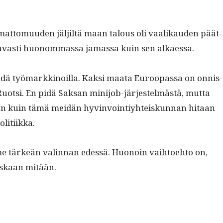
a­mat­to­muu­den jäljiltä maan talous oli vaa­likau­den päät­
avasti huonom­mas­sa jamas­sa kuin sen alkaessa.
hdä työ­markki­noil­la. Kak­si maa­ta Euroopas­sa on onnis­
Ruot­si. En pidä Sak­san mini­job-jär­jestelmästä, mut­ta
n kuin tämä mei­dän hyv­in­voin­tiy­hteiskun­nan hitaan
olitiikka.
tärkeän valin­nan edessä. Huonoin vai­h­toe­hto on,
skaan mitään.