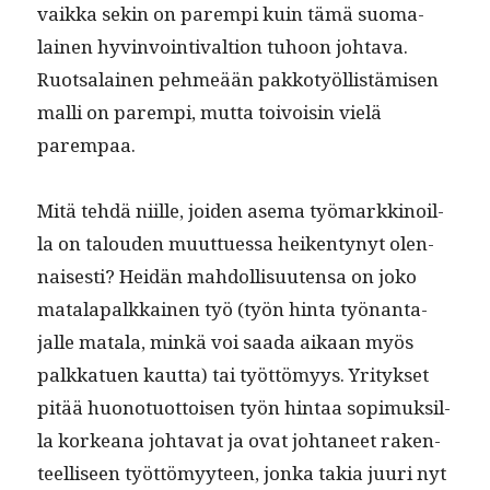
vaik­ka sekin on parem­pi kuin tämä suo­ma­
lainen hyv­in­voin­ti­val­tion tuhoon johta­va.
Ruot­salainen pehmeään pakko­työl­listämisen
malli on parem­pi, mut­ta toivoisin vielä
parempaa.
Mitä tehdä niille, joiden ase­ma työ­markki­noil­
la on talouden muuttues­sa heiken­tynyt olen­
nais­es­ti? Hei­dän mah­dol­lisuuten­sa on joko
mata­la­palkkainen työ (työn hin­ta työ­nan­ta­
jalle mata­la, minkä voi saa­da aikaan myös
palkkat­uen kaut­ta) tai työt­tömyys. Yri­tyk­set
pitää huono­tuot­toisen työn hin­taa sopimuk­sil­
la korkeana johta­vat ja ovat johta­neet rak­en­
teel­liseen työt­tömyy­teen, jon­ka takia juuri nyt