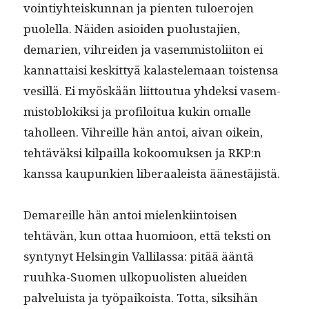
voin­tiy­hteiskun­nan ja pien­ten tulo­ero­jen
puolel­la. Näi­den asioiden puo­lus­ta­jien,
demarien, vihrei­den ja vasem­mis­toli­iton ei
kan­nat­taisi keskit­tyä kalastele­maan tois­t­en­sa
vesil­lä. Ei myöskään liit­toutua yhdek­si vasem­
mis­to­blokik­si ja pro­filoitua kukin oma­lle
taholleen. Vihreille hän antoi, aivan oikein,
tehtäväk­si kil­pail­la kokoomuk­sen ja RKP:n
kanssa kaupunkien lib­er­aaleista äänestäjistä.
Demareille hän antoi mie­lenki­in­toisen
tehtävän, kun ottaa huomioon, että tek­sti on
syn­tynyt Helsin­gin Vallilas­sa: pitää ään­tä
ruuh­ka-Suomen ulkop­uolis­ten aluei­den
palveluista ja työ­paikoista. Tot­ta, sik­si­hän