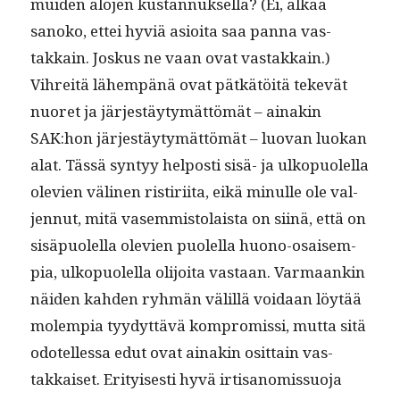
muiden alo­jen kus­tan­nuk­sel­la? (Ei, älkää
sanoko, ettei hyviä asioi­ta saa pan­na vas­
takkain. Joskus ne vaan ovat vas­takkain.)
Vihre­itä lähempänä ovat pätkätöitä tekevät
nuoret ja jär­jestäy­tymät­tömät – ainakin
SAK:hon jär­jestäy­tymät­tömät – luo­van luokan
alat. Tässä syn­tyy hel­posti sisä- ja ulkop­uolel­la
ole­vien väli­nen ris­tiri­ita, eikä min­ulle ole val­
jen­nut, mitä vasem­mis­to­laista on siinä, että on
sisäpuolel­la ole­vien puolel­la huono-osaisem­
pia, ulkop­uolel­la oli­joi­ta vas­taan. Var­maankin
näi­den kah­den ryh­män välil­lä voidaan löytää
molem­pia tyy­dyt­tävä kom­pro­mis­si, mut­ta sitä
odotel­lessa edut ovat ainakin osit­tain vas­
takkaiset. Eri­tyis­es­ti hyvä irti­sanomis­suo­ja