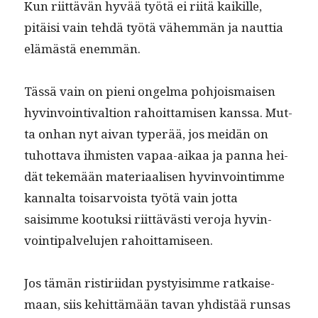
Kun riit­tävän hyvää työtä ei riitä kaikille,
pitäisi vain tehdä työtä vähem­män ja naut­tia
elämästä enemmän.
Tässä vain on pieni ongel­ma pohjo­is­maisen
hyv­in­voin­ti­val­tion rahoit­tamisen kanssa. Mut­
ta onhan nyt aivan type­r­ää, jos mei­dän on
tuhot­ta­va ihmis­ten vapaa-aikaa ja pan­na hei­
dät tekemään mate­ri­aalisen hyv­in­voin­timme
kannal­ta tois­ar­voista työtä vain jot­ta
saisimme kootuk­si riit­tävästi vero­ja hyv­in­
voin­tipalvelu­jen rahoittamiseen.
Jos tämän ris­tiri­idan pysty­isimme ratkaise­
maan, siis kehit­tämään tavan yhdis­tää run­sas