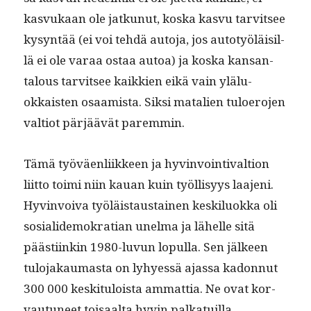
kasvukaan ole jatkunut, kos­ka kasvu tarvit­see
kysyn­tää (ei voi tehdä auto­ja, jos auto­työläisil­
lä ei ole varaa ostaa autoa) ja kos­ka kansan­
talous tarvit­see kaikkien eikä vain ylälu­
okkaisten osaamista. Sik­si matal­ien tulo­ero­jen
val­tiot pär­jäävät paremmin.
Tämä työväen­li­ik­keen ja hyv­in­voin­ti­val­tion
liit­to toi­mi niin kauan kuin työl­lisyys laa­jeni.
Hyv­in­voi­va työläis­taus­tainen keskilu­ok­ka oli
sosialidemokra­t­ian unel­ma ja lähelle sitä
päästi­inkin 1980-luvun lop­ul­la. Sen jäl­keen
tulo­jakau­mas­ta on lyhyessä ajas­sa kadon­nut
300 000 keski­t­u­loista ammat­tia. Ne ovat kor­
vau­tuneet toisaal­ta hyvin palka­tu­il­la