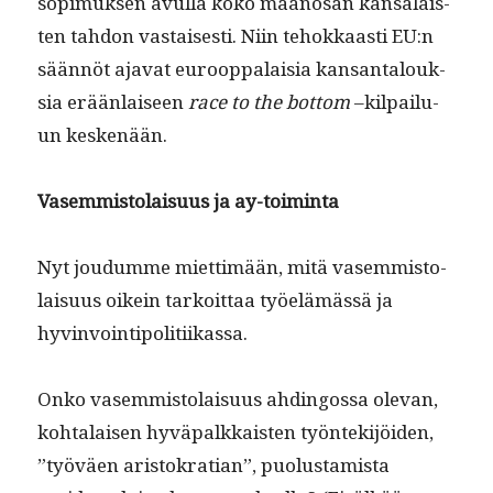
sopimuk­sen avul­la koko maanosan kansalais­
ten tah­don vas­tais­es­ti. Niin tehokkaasti EU:n
sään­nöt aja­vat euroop­palaisia kansan­talouk­
sia erään­laiseen
race to the bot­tom
–kil­pailu­
un keskenään.
Vasem­mis­to­laisu­us ja ay-toiminta
Nyt joudumme miet­timään, mitä vasem­mis­to­
laisu­us oikein tarkoit­taa työelämässä ja
hyvinvointipolitiikassa.
Onko vasem­mis­to­laisu­us ahdin­gos­sa ole­van,
kohta­laisen hyvä­palkkaisten työn­tek­i­jöi­den,
”työväen aris­tokra­t­ian”, puo­lus­tamista