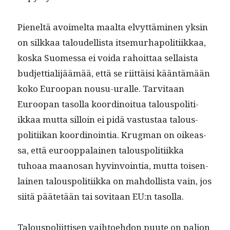
Pieneltä avoimelta maal­ta elvyt­tämi­nen yksin
on silkkaa taloudel­lista itse­murhapoli­ti­ikkaa,
kos­ka Suomes­sa ei voi­da rahoit­taa sel­l­aista
bud­jet­tial­i­jäämää, että se riit­täisi kään­tämään
koko Euroopan nousu-uralle. Tarvi­taan
Euroopan tasol­la koordi­noitua talous­poli­ti­
ikkaa mut­ta sil­loin ei pidä vas­tus­taa talous­
poli­ti­ikan koordi­noin­tia. Krug­man on oike­as­
sa, että euroop­palainen talous­poli­ti­ik­ka
tuhoaa maanosan hyv­in­voin­tia, mut­ta toisen­
lainen talous­poli­ti­ik­ka on mah­dol­lista vain, jos
siitä päätetään tai sovi­taan EU:n tasolla.
Talous­poli­it­tisen vai­h­toe­hdon puute on paljon