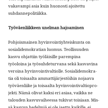
vakavampi asia kuin huonos­ti ajoitet­tu
suhdannepolitiikka.
Työväen­li­ik­keen unel­man hajoaminen
Pohjo­is­mainen hyv­in­voin­tiy­hteiskun­ta on
sosialidemokra­t­ian luo­mus. Teol­lisu­u­den
kasvu ohjat­ti­in työläisille paremp­ina
työoloina ja työ­suhde­tur­vana sekä kas­vav­ina
veroina hyv­in­voin­ti­val­ti­olle. Sosialidemokra­
tia oli toisaal­ta ammat­ti­jär­jestöi­hin nojaa­va
työväen­li­ike ja toisaal­ta hyv­in­voin­ti­val­tio­pro­
jek­ti. Nämä oli­vat kak­si eri asi­aa, vaik­ka ne
talouden kasvu­vai­heessa tuki­vat toisi­aan. Mis­
sä kasvun hedelmiä ei ole jaet­tu kaikille, ei