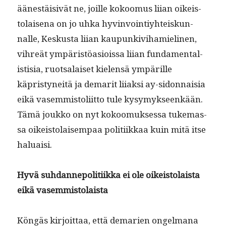
äänestäi­sivät ne, joille kokoomus liian oikeis­
to­laise­na on jo uhka hyv­in­voin­tiy­hteiskun­
nalle, Keskus­ta liian kaupunkivi­hamieli­nen,
vihreät ympäristöa­siois­sa liian fun­da­men­tal­
is­tisia, ruot­salaiset kie­len­sä ympärille
käpristyneitä ja demar­it liiak­si ay-sidon­naisia
eikä vasem­mis­toli­it­to tule kysymyk­seenkään.
Tämä joukko on nyt kokoomuk­ses­sa tuke­mas­
sa oikeis­to­laisem­paa poli­ti­ikkaa kuin mitä itse
haluaisi.
Hyvä suh­dan­nepoli­ti­ik­ka ei ole oikeis­to­laista
eikä vasemmistolaista
Köngäs kir­joit­taa, että demarien ongel­mana