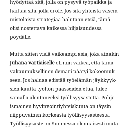
hyödyt­tää sitä, jol­la on pysyvä työ­paik­ka ja
hait­taa sitä, jol­la ei ole. Jos sitä yhteistä vasem­
mis­to­laista strate­giaa halu­taan etsiä, tämä
olisi nos­tet­ta­va kaikessa hil­jaisu­udessa
pöydälle.
Mut­ta sit­ten vielä vaikeampi asia, joka ainakin
Juhana Var­ti­aiselle
oli niin vaikea, että tämä
vakau­muk­selli­nen demari pää­tyi kokoomuk­
seen. Jos halu­aa edis­tää työelämän jäykkyyk­
sien kaut­ta työhön pääs­sei­den etua, tulee
samal­la alen­ta­neek­si työl­lisyysastet­ta. Pohjo­
is­mainen hyv­in­voin­tiy­hteiskun­ta on täysin
riip­pu­vainen korkeas­ta työl­lisyysas­teesta.
Työl­lisyysaste on Suomes­sa olen­nais­es­ti mata­