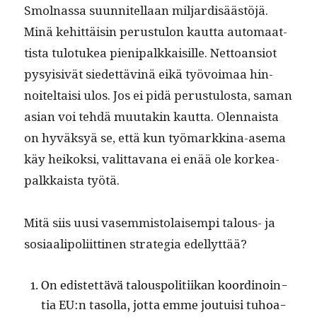
Smol­nas­sa suun­nitel­laan mil­jardis­äästöjä.
Minä kehit­täisin perus­tu­lon kaut­ta automaat­
tista tulo­tukea pieni­palkkaisille. Net­toan­siot
pysy­i­sivät siedet­täv­inä eikä työvoimaa hin­
noiteltaisi ulos. Jos ei pidä perus­tu­losta, saman
asian voi tehdä muu­takin kaut­ta. Olen­naista
on hyväksyä se, että kun työ­markki­na-ase­ma
käy heikok­si, valit­ta­vana ei enää ole korkea­
palkkaista työtä.
Mitä siis uusi vasem­mis­to­laisem­pi talous- ja
sosi­aalipoli­it­ti­nen strate­gia edellyttää?
On edis­tet­tävä talous­poli­ti­ikan koordi­noin­
tia EU:n tasol­la, jot­ta emme jou­tu­isi tuhoa­