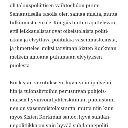
oli talous­poli­it­tisen vai­h­toe­hdon puute.
Semant­tisel­la tasol­la olen samaa mieltä, mut­ta
tulkin­nas­ta en ole. Köngäs tun­tuu ajat­tel­e­van,
että leikkaus­li­s­tat ovat oikeis­to­laista poli­ti­
ikkaa ja elvyt­tävä poli­ti­ik­ka vasem­mis­to­laista,
ja ihmettelee, mik­si tarvi­taan Six­ten Kork­man
melkein ain­oana puhu­maan elvy­tyk­sen
puolesta.
Korkeaan vero­tuk­seen, hyv­in­voin­tipalvelui­
hin ja tulon­si­ir­toi­hin perus­tu­van pohjo­is­
maisen hyv­in­voin­tiy­hteiskun­nan puo­lus­t­a­mi­
nen on vasem­mis­to­laisu­ut­ta, mut­ta niin kuin
myös Six­ten Kork­man sanoo, hyvä suh­dan­
nepoli­ti­ik­ka on vain hyvää suh­dan­nepoli­ti­