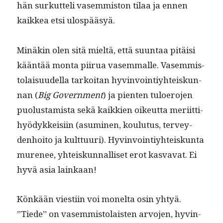
hän surkut­teli vasem­mis­ton tilaa ja ennen
kaikkea etsi ulospääsyä.
Minäkin olen sitä mieltä, että suun­taa pitäisi
kään­tää mon­ta piirua vasem­malle. Vasem­mis­
to­laisu­udel­la tarkoi­tan hyv­in­voin­tiy­hteiskun­
nan (
Big Gov­ern­ment
) ja pien­ten tulo­ero­jen
puo­lus­tamista sekä kaikkien oikeut­ta meri­it­ti­
hyödykkeisi­in (asum­i­nen, koulu­tus, ter­vey­
den­hoito ja kult­tuuri). Hyv­in­voin­tiy­hteiskun­ta
mure­nee, yhteiskun­nal­liset erot kas­va­vat. Ei
hyvä asia lainkaan!
Könkään viesti­in voi mon­elta osin yhtyä.
”Tiede” on vasem­mis­to­lais­ten arvo­jen, hyv­in­