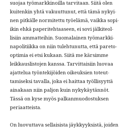
suo­jaa työ­markki­noil­la tarvi­taan. Siitä olen
kuitenkin yhtä vaku­ut­tunut, että tämä nykyi­
nen pitkälle nor­mitet­tu työelämä, vaik­ka sopi­
ikin ehkä paperite­htaaseen, ei sovi jälki­te­ol­
lisi­in ammat­tei­hin. Suo­ma­lainen työ­markki­
napoli­ti­ik­ka on niin tule­htunut­ta, että pare­to-
opti­mia ei etsi kukaan. Siitä me kär­simme
leikkaus­lis­to­jen kanssa. Tarvit­taisi­in luo­vaa
ajat­telua työn­tek­i­jöi­den oikeuk­sien toteut­
tamisek­si taval­la, joka ei hait­taa työl­lisyyt­tä
ainakaan niin paljon kuin nykykäytän­nöt.
Tässä on kyse myös palka­n­muo­dos­tuk­sen
periaatteista.
On luovut­ta­va sel­l­ai­sista jäykkyyk­sistä, joiden