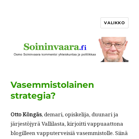
VALIKKO
Vasemmistolainen
strategia?
Otto Köngäs
, demari, opiske­li­ja, duu­nari ja
jär­jestöjyrä Vallilas­ta, kir­joit­ti vap­puaat­tona
blogilleen vap­put­er­veisiä vasem­mis­tolle. Siinä