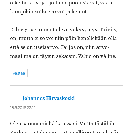
oikei­ta “arvo­ja” joi­ta ne puo­lus­ta­vat, vaan
kumpikin sot­kee arvot ja keinot.
Ei big gov­ern­ment ole arvokysymys. Tai siis,
on, mut­ta ei se voi niin päin kenellekään olla
että se on itseis­ar­vo. Tai jos on, niin arvo­
maail­ma on täysin sekaisin. Val­tio on väline.
Vastaa
Johannes Hirvaskoski
sanoo:
18.5.2015 22:12
Olen samaa mieltä kanssasi. Mut­ta tästähän
Keskus­tan talous­maanti­eteel­lisen työryh­män