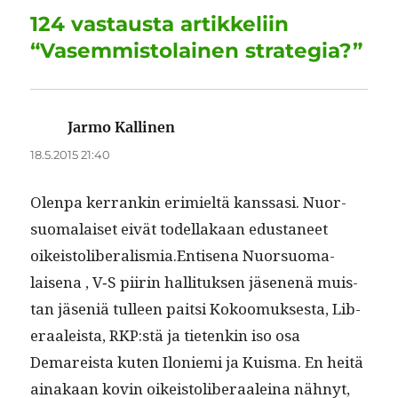
o
n
p
m
124 vastausta artikkeliin
k
“Vasemmistolainen strategia?”
Jarmo Kallinen
sanoo:
18.5.2015 21:40
Olen­pa ker­rankin erim­ieltä kanssasi. Nuor­
suo­ma­laiset eivät todel­lakaan edus­ta­neet
oikeistoliberalismia.Entisena Nuor­suo­ma­
laise­na , V‑S piirin hal­li­tuk­sen jäse­nenä muis­
tan jäseniä tulleen pait­si Kokoomuk­ses­ta, Lib­
er­aaleista, RKP:stä ja tietenkin iso osa
Demareista kuten Ilonie­mi ja Kuis­ma. En heitä
ainakaan kovin oikeis­tolib­er­aaleina näh­nyt,