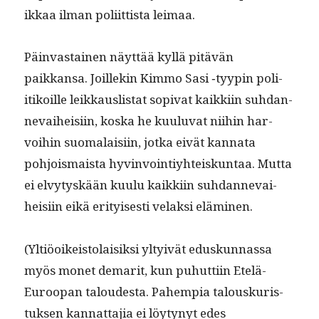
ikkaa ilman poli­it­tista leimaa.
Päin­vas­tainen näyt­tää kyl­lä pitävän
paikkansa. Joillekin Kim­mo Sasi ‑tyypin poli­
itikoille leikkaus­li­s­tat sopi­vat kaikki­in suh­dan­
nevai­heisi­in, kos­ka he kuu­lu­vat niihin har­
voihin suo­ma­laisi­in, jot­ka eivät kan­na­ta
pohjo­is­maista hyv­in­voin­tiy­hteiskun­taa. Mut­ta
ei elvy­tyskään kuu­lu kaikki­in suh­dan­nevai­
heisi­in eikä eri­tyis­es­ti velak­si eläminen.
(Yltiöoikeis­to­laisik­si yltyivät eduskun­nas­sa
myös mon­et demar­it, kun puhut­ti­in Etelä-
Euroopan taloud­es­ta. Pahempia talouskuris­
tuk­sen kan­nat­ta­jia ei löy­tynyt edes