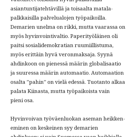
asiantun­ti­jate­htävil­lä ja toisaal­ta mata­la­
palkkaisil­la palvelu­alo­jen työ­paikoil­la.
Demarien unel­ma on rik­ki, mut­ta vaaras­sa on
myös hyv­in­voin­ti­val­tio. Paper­i­työläi­nen oli
pait­si sosialidemokra­t­ian ruumi­il­lis­tu­ma,
myös erit­täin hyvä veron­mak­sa­ja. Syynä
ahdinkoon on pienessä määrin glob­al­isaa­tio
ja suures­sa määrin automaa­tio. Automaa­tion
osalta ”pahin” on vielä edessä. Tuotan­to alkaa
pala­ta Kiinas­ta, mut­ta työ­paikoista vain
pieni osa.
Hyv­in­voivan työväen­lu­okan ase­man heikken­
e­m­i­nen on keskeinen syy demarien
ahdinkoon; ei vain Suomes­sa vaan kaikkial­la