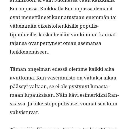
Euroopas­sa. Kaikkial­la Euroopas­sa demar­it
ovat menet­täneet kan­na­tus­taan enem­män tai
vähem­män oikeis­to­henkisille pop­ulis­
tipuolueille, kos­ka hei­dän vankim­mat kan­nat­
ta­jansa ovat pet­tyneet oman ase­mansa
heikkenemiseen.
Tämän ongel­man edessä olemme kaik­ki aika
avut­to­mia. Kun vasem­mis­to on vähäk­si aikaa
päässyt val­taan, se ei ole pystynyt lunas­ta­
maan lupauk­si­aan. Näin kävi esimerkik­si Ran­
skas­sa. Ja oikeistopop­ulis­tiset voimat sen kuin
vahvistuvat.