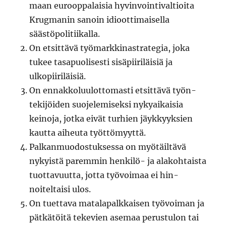
maan euroop­palaisia hyv­in­voin­ti­val­tioi­ta
Krug­manin sanoin idioot­ti­maisel­la
säästöpolitiikalla.
On etsit­tävä työ­markki­nas­trate­gia, joka
tukee tas­a­puolis­es­ti sisäpi­ir­iläisiä ja
ulkopiiriläisiä.
On ennakkolu­u­lot­tomasti etsit­tävä työn­
tek­i­jöi­den suo­jelemisek­si nykyaikaisia
keino­ja, jot­ka eivät turhien jäykkyyk­sien
kaut­ta aiheuta työttömyyttä.
Palka­n­muo­dos­tuk­ses­sa on myötäiltävä
nyky­istä parem­min henkilö- ja alako­htaista
tuot­tavu­ut­ta, jot­ta työvoimaa ei hin­
noiteltaisi ulos.
On tuet­ta­va mata­la­palkkaisen työvoiman ja
pätkätöitä teke­vien ase­maa perus­tu­lon tai