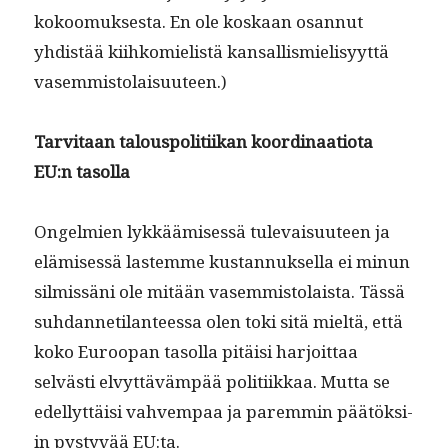
kokoomuk­ses­ta. En ole koskaan osan­nut
yhdis­tää kiihkomielistä kansal­lis­mielisyyt­tä
vasemmistolaisuuteen.)
Tarvi­taan talous­poli­ti­ikan koor­di­naa­tio­ta
EU:n tasolla
Ongelmien lykkäämisessä tule­vaisu­u­teen ja
elämisessä lastemme kus­tan­nuk­sel­la ei min­un
silmis­säni ole mitään vasem­mis­to­laista. Tässä
suh­dan­neti­lanteessa olen toki sitä mieltä, että
koko Euroopan tasol­la pitäisi har­joit­taa
selvästi elvyt­täväm­pää poli­ti­ikkaa. Mut­ta se
edel­lyt­täisi vahvem­paa ja parem­min päätök­si­
in pystyvää EU:ta.