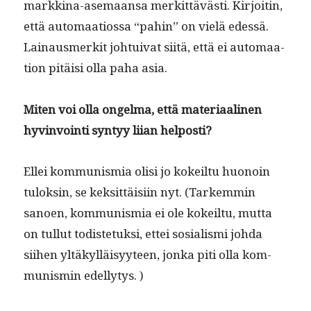
markki­na-ase­maansa merkit­tävästi. Kir­joitin,
että automaa­tios­sa “pahin” on vielä edessä.
Lain­aus­merk­it joh­tu­i­v­at siitä, että ei automaa­
tion pitäisi olla paha asia.
Miten voi olla ongel­ma, että mate­ri­aa­li­nen
hyv­in­voin­ti syn­tyy liian helposti?
Ellei kom­mu­nis­mia olisi jo kokeil­tu huonoin
tuloksin, se kek­sit­täisi­in nyt. (Tarkem­min
sanoen, kom­mu­nis­mia ei ole kokeil­tu, mut­ta
on tul­lut todis­te­tuk­si, ettei sosial­is­mi joh­da
siihen yltäkyl­läisyy­teen, jon­ka piti olla kom­
mu­nis­min edellytys. )