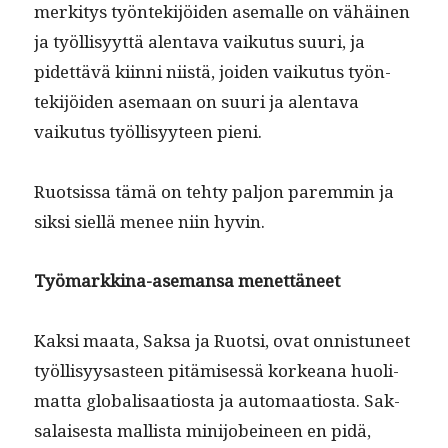
merk­i­tys työn­tek­i­jöi­den ase­malle on vähäi­nen
ja työl­lisyyt­tä alen­ta­va vaiku­tus suuri, ja
pidet­tävä kiin­ni niistä, joiden vaiku­tus työn­
tek­i­jöi­den ase­maan on suuri ja alen­ta­va
vaiku­tus työl­lisyy­teen pieni.
Ruot­sis­sa tämä on tehty paljon parem­min ja
sik­si siel­lä menee niin hyvin.
Työ­markki­na-ase­mansa menettäneet
Kak­si maa­ta, Sak­sa ja Ruot­si, ovat onnis­tuneet
työl­lisyysas­teen pitämisessä korkeana huoli­
mat­ta glob­al­isaa­tios­ta ja automaa­tios­ta. Sak­
salais­es­ta mallista mini­jobei­neen en pidä,