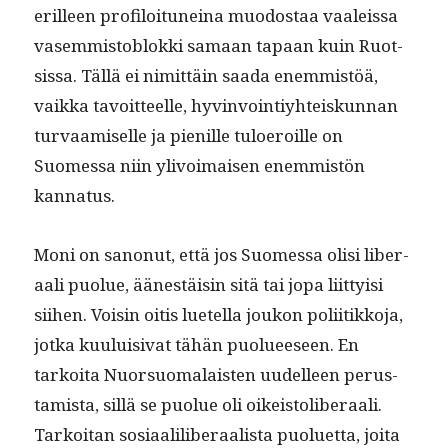
erilleen pro­filoituneina muo­dostaa vaaleis­sa
vasem­mis­to­blok­ki samaan tapaan kuin Ruot­
sis­sa. Täl­lä ei nimit­täin saa­da enem­mistöä,
vaik­ka tavoit­teelle, hyv­in­voin­tiy­hteiskun­nan
tur­vaamiselle ja pie­nille tulo­eroille on
Suomes­sa niin ylivoimaisen enem­mistön
kannatus.
Moni on sanonut, että jos Suomes­sa olisi lib­er­
aali puolue, äänestäisin sitä tai jopa liit­ty­isi
siihen. Voisin oitis luetel­la joukon poli­itikko­ja,
jot­ka kuu­luisi­vat tähän puolueeseen. En
tarkoi­ta Nuor­suo­ma­lais­ten uudelleen perus­
tamista, sil­lä se puolue oli oikeis­tolib­er­aali.
Tarkoi­tan sosi­aalilib­er­aal­ista puoluet­ta, joi­ta