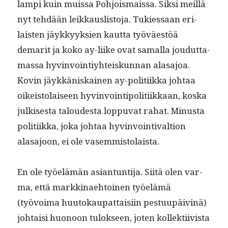
lampi kuin muis­sa Pohjo­is­mais­sa. Sik­si meil­lä
nyt tehdään leikkaus­lis­to­ja. Tukies­saan eri­
lais­ten jäykkyyk­sien kaut­ta työväestöä
demar­it ja koko ay-liike ovat samal­la joudut­ta­
mas­sa hyv­in­voin­tiy­hteiskun­nan alasajoa.
Kovin jäykkäniskainen ay-poli­ti­ik­ka johtaa
oikeis­to­laiseen hyv­in­voin­tipoli­ti­ikkaan, kos­ka
julkises­ta taloud­es­ta lop­pu­vat rahat. Minus­ta
poli­ti­ik­ka, joka johtaa hyv­in­voin­ti­val­tion
alasajoon, ei ole vasemmistolaista.
En ole työelämän asiantun­ti­ja. Siitä olen var­
ma, että markki­nae­htoinen työelämä
(työvoima huu­tokau­pat­taisi­in pes­tu­upäiv­inä)
johtaisi huonoon tulok­seen, joten kollek­ti­ivista