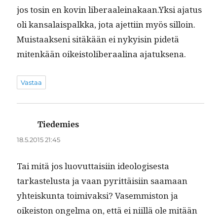
jos tosin en kovin liberaaleinakaan.Yksi aja­tus
oli kansalais­palk­ka, jota ajet­ti­in myös sil­loin.
Muis­taak­seni sitäkään ei nyky­isin pide­tä
mitenkään oikeis­tolib­er­aali­na ajatuksena.
Vastaa
Tiedemies
sanoo:
18.5.2015 21:45
Tai mitä jos luovut­taisi­in ide­ol­o­gis­es­ta
tarkastelus­ta ja vaan pyrit­täisi­in saa­maan
yhteiskun­ta toimi­vak­si? Vasem­mis­ton ja
oikeis­ton ongel­ma on, että ei niil­lä ole mitään