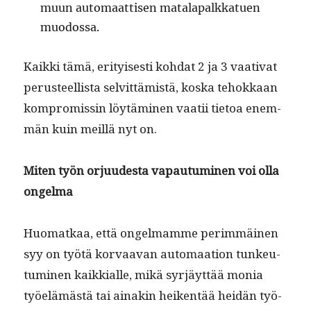
muun automaat­tisen mata­la­palkkat­uen
muodossa.
Kaik­ki tämä, eri­tyis­es­ti koh­dat 2 ja 3 vaa­ti­vat
perus­teel­lista selvit­tämistä, kos­ka tehokkaan
kom­pro­missin löytämi­nen vaatii tietoa enem­
män kuin meil­lä nyt on.
Miten työn orju­ud­es­ta vapau­tu­mi­nen voi olla
ongelma
Huo­matkaa, että ongel­mamme per­im­mäi­nen
syy on työtä kor­vaa­van automaa­tion tunkeu­
tu­mi­nen kaikkialle, mikä syr­jäyt­tää monia
työelämästä tai ainakin heiken­tää hei­dän työ­