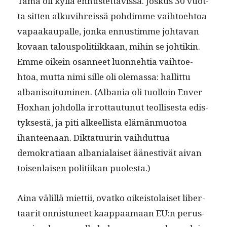
Tämä oli kyl­lä ennustet­tavis­sa. Joskus 30 vuot­
ta sit­ten alku­vihreis­sä pohdimme vai­h­toe­htoa
vapaakau­palle, jon­ka ennus­timme johta­van
kovaan talous­poli­ti­ikkaan, mihin se johtikin.
Emme oikein osan­neet luon­nehtia vai­h­toe­
htoa, mut­ta nimi sille oli ole­mas­sa: hal­lit­tu
alban­isoi­tu­mi­nen. (Alba­nia oli tuol­loin Enver
Hox­han johdol­la irrot­tau­tunut teol­lis­es­ta edis­
tyk­ses­tä, ja piti alkeel­lista elämän­muo­toa
ihanteenaan. Dik­tatu­urin vai­h­dut­tua
demokra­ti­aan alba­nialaiset äänes­tivät aivan
toisen­laisen poli­ti­ikan puolesta.)
Aina välil­lä miet­tii, ovatko oikeis­to­laiset lib­er­
taar­it onnis­tuneet kaap­paa­maan EU:n perus­