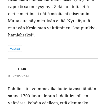
rapor­tis­sa on kysymys. Sekin on tot­ta että
olette miet­ti­neet näitä asioi­ta aikaisem­min.
Mut­ta ette näy miet­tivän enää. Nyt näyt­tää
riit­tävän Keskus­tan väit­tämi­nen “kaupunkivi­
hamielisek­si”.
Vastaa
max
sanoo:
18.5.2015 22:41
Pohdin, että voimme aika luotet­tavasti tänään
sanoa 1700-luvun lop­un lud­di­it­tien olleen
väärässä. Pohdin edelleen, että olem­meko