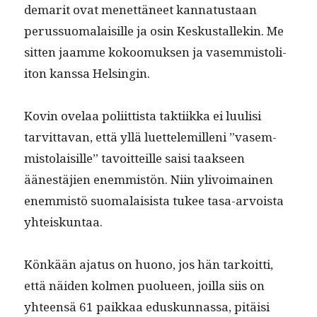
demar­it ovat menet­täneet kan­na­tus­taan
perus­suo­ma­laisille ja osin Keskustallekin. Me
sit­ten jaamme kokoomuk­sen ja vasem­mis­toli­
iton kanssa Helsingin.
Kovin ove­laa poli­it­tista tak­ti­ik­ka ei luulisi
tarvit­ta­van, että yllä luet­telemil­leni ”vasem­
mis­to­laisille” tavoit­teille saisi taak­seen
äänestäjien enem­mistön. Niin ylivoimainen
enem­mistö suo­ma­lai­sista tukee tasa-arvoista
yhteiskuntaa.
Könkään aja­tus on huono, jos hän tarkoit­ti,
että näi­den kol­men puolueen, joil­la siis on
yhteen­sä 61 paikkaa eduskun­nas­sa, pitäisi