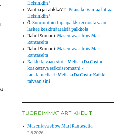
Helsinkiin?
­
Vantaa ja ratikkaYT.
:
Pitäisikö Vantaa liittää
Helsinkiin?
m­
Ö
:
Sunnuntain tuplapalkka ei nosta vaan
laskee keskimääräisiä palkkoja
Rahul Somani
:
Masentava show Mari
Rantaselta
Rahul Somani
:
Masentava show Mari
a
Rantaselta
Kaikki taivaan sini - Mélissa Da Costan
koskettava esikoisromaani -
taustamedia.fi
:
Mélissa Da Costa: Kaikki
taivaan sini
ta
TUOREIMMAT ARTIKKELIT
Masentava show Mari Rantaselta
2.8.2026