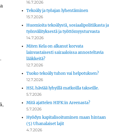
16.7.2026
aa
Tekoäly ja työajan lyhentäminen
15.7.2026
Huomioita tekoälystä, sosiaalipolitiikasta ja
työnvälityksestä ja työttömyysturvasta
14.7.2026
Miten Kela on alkanut korvata
lainvastaisesti sairaaloissa annosteltavia
­
lääkkeitä?
12.7.2026
Tuoko tekoäly tuhon vai helpotuksen?
12.7.2026
HSL häviää lyhyillä matkoilla takseille.
5.7.2026
Mitä ajattelen HIFK:in Areenasta?
ä,
5.7.2026
Hyödyn kapitalisoituminen maan hintaan
(5) Uhanalaiset lajit
4.7.2026