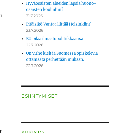
Hyväosaisten alueiden lapsia huono-
osaisten kouluihin?
u
31.7.2026
Pitäisikö Vantaa liittää Helsinkiin?
23.7.2026
EU pilaa ilmastopolitiikkaansa
22.7.2026
On virhe kieltää Suomessa opiskelevia
ottamasta perhettään mukaan.
22.7.2026
ESIINTYMISET
t
ARKISTO