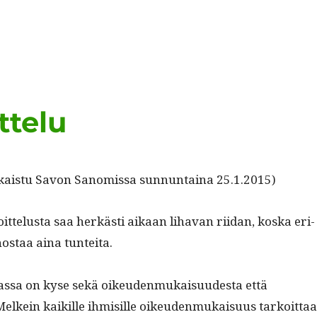
ttelu
ulka­istu Savon Sanomis­sa sun­nun­taina 25.1.2015)
oit­telus­ta saa herkästi aikaan liha­van riidan, kos­ka eri­
 nos­taa aina tunteita.
ikas­sa on kyse sekä oikeu­den­mukaisu­ud­es­ta että
Melkein kaikille ihmisille oikeu­den­mukaisu­us tarkoit­taa