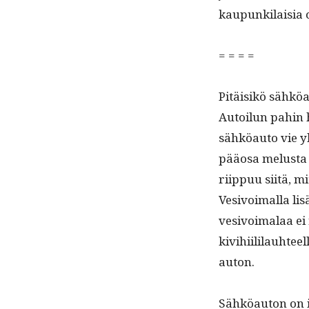
kaupunki­laisia 
= = = =
Pitäisikö sähköa
Autoilun pahin ha
sähköau­to vie yh
pääosa melus­ta 
riip­puu siitä, m
Vesivoimal­la li
vesivoimalaa ei 
kivi­hi­ililauh­
auton.
Sähköau­ton on il