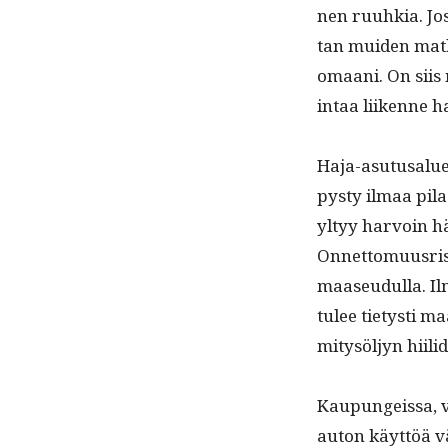
nen ruuhkia. Jos
tan muiden matk
omaani. On siis
intaa liikenne ha
Haja-asu­tus­aluei
pysty ilmaa pilaa
yltyy har­voin häi
Onnet­to­muus­ris
maaseudul­la. Ilm
tulee tietysti ma
mi­tysöljyn hiili
Kaupungeis­sa, v
auton käyt­töä v