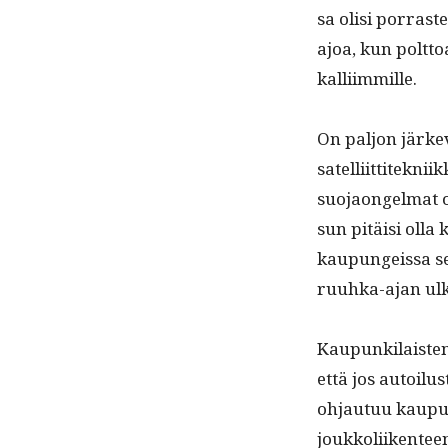
sa olisi por­rast
ajoa, kun polt­toa
kalliimmille.
On paljon järkevä
satel­li­it­titekni
suo­jaon­gel­mat 
sun pitäisi olla
kaupungeis­sa se
ruuh­ka-ajan ul
Kaupunki­lais­ten
että jos autoilus
ohjau­tuu kaupun
joukkoli­iken­tee