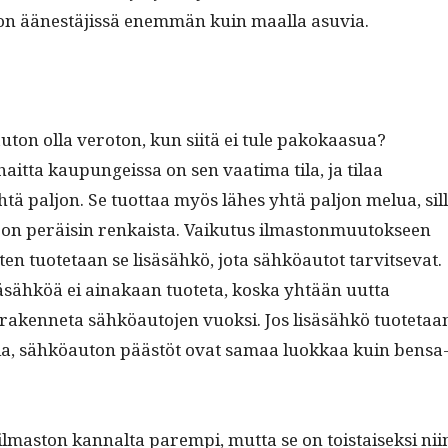
on äänestäjis­sä enem­män kuin maal­la asuvia.
u­ton olla vero­ton, kun siitä ei tule pakokaa­sua?
it­ta kaupungeis­sa on sen vaa­ti­ma tila, ja tilaa
tä paljon. Se tuot­taa myös läh­es yhtä paljon melua, sil­
on peräisin renkaista. Vaiku­tus ilmas­ton­muu­tok­seen
iten tuote­taan se lisäsähkö, jota sähköau­tot tarvit­se­vat.
säsähköä ei ainakaan tuote­ta, kos­ka yhtään uut­ta
raken­neta sähköau­to­jen vuok­si. Jos lisäsähkö tuote­taa
teel­la, sähköau­ton päästöt ovat samaa luokkaa kuin bensa
mas­ton kannal­ta parem­pi, mut­ta se on tois­taisek­si nii