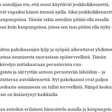
autoil­i­jan etu, että muut käyt­tävät joukkoli­iken­net­tä,
vät vapaik­si hänen itsen­sä ajel­la. Sik­si joukkoli­iken­net­
kaupungeis­sa. Tämän takia autoilun pitäisi olla maal­la
paa kuin kaupungeis­sa, jois­sa sen taas pitäisi olla nyky­
it­ten pakokaa­su­jen lyi­jy ja syöpää aiheut­ta­vat yhdis­tee
is­sa asumis­es­ta suo­ras­taan epäter­veel­listä. Tämän
n käve­lyn mit­takaavaan perus­tu­vista ruu­
ta ja siir­ryt­ti­in autoon perus­tu­vi­in lähiöi­hin – ja
aas­tut­tavaa autoli­iken­net­tä. Nyt pakokaa­sut ovat paljon
skus­ta-asumis­es­ta on tul­lut ter­veel­listä. Niin­pä kesku
sio on lisään­tynyt kaikkialla.
taa autoilun eri­lainen hin­noit­telu maal­la ja kaupungeis