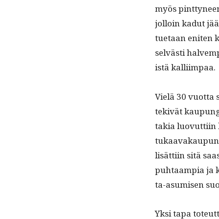
myös pint­tyneen 
jol­loin kadut jää
tue­taan eniten 
selvästi halvem­
istä kalliimpaa.
Vielä 30 vuot­ta s
tekivät kaupunge
takia luovut­ti­i
tukaavakaupungeis
lisät­ti­in sitä s
puh­taampia ja ke
ta-asumisen suo­
Yksi tapa toteut­