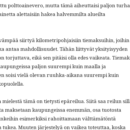
et­tu polt­toain­evero, mut­ta tämä aiheut­taisi paljon turh
inet­ta alet­taisi­in hakea halvem­mil­ta alueil­ta
m­pää siir­tyä kilo­metripo­h­jaisi­in tiemak­sui­hin, joi­hin
­ik­ka antaa mah­dol­lisu­udet. Tähän liit­tyvät yksi­ty­isyy­den
on tor­jut­ta­va, eikä sen pitäisi olla edes vaikea­ta. Tiemak
 kaupungeis­sa paljon suurem­pi kuin maal­la ja
n soisi vielä ole­van ruuh­ka-aikana suurem­pi kuin
kopuolella.
 mielestä tämä on tietysti epäreilua. Siitä saa reilun sil­l
­ta mak­se­taan kaupungeis­sa enem­män, osa tuo­to­s­ta
kei­hin esimerkik­si rahoit­ta­maan vält­tämätön­tä
n tukea. Muuten jär­jeste­lyä on vaikea toteut­taa, kos­ka