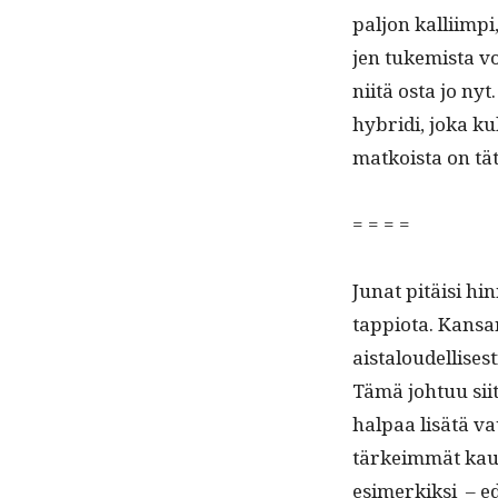
paljon kalli­impi
jen tukemista voi 
niitä osta jo nyt
hybri­di, joka kul
matkoista on tä
= = = =
Junat pitäisi hin­
tap­pi­o­ta. Kansan
aistaloudel­lis­es­
Tämä johtuu siitä
hal­paa lisätä vaun
tärkeim­mät kau
esimerkik­si ­ – e