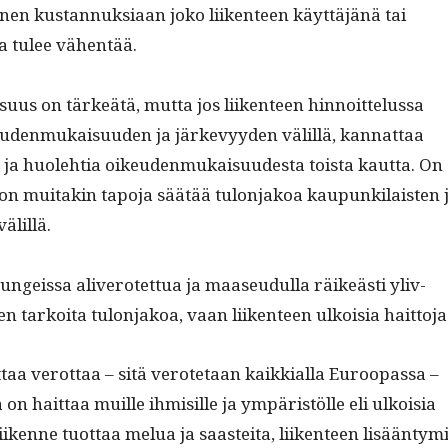
en kus­tan­nuk­si­aan joko liiken­teen käyt­täjänä tai
a tulee vähentää.
­us on tärkeätä, mut­ta jos liiken­teen hin­noit­telus­sa
eu­den­mukaisu­u­den ja järkevyy­den välil­lä, kan­nat­taa
 ja huole­htia oikeu­den­mukaisu­ud­es­ta toista kaut­ta. On
jon muitakin tapo­ja säätää tulon­jakoa kaupunki­lais­ten 
älillä.
ngeis­sa aliv­erotet­tua ja maaseudul­la räikeästi yliv­
 en tarkoi­ta tulon­jakoa, vaan liiken­teen ulkoisia haittoja
taa verot­taa – sitä verote­taan kaikkial­la Euroopas­sa –
a on hait­taa muille ihmisille ja ympäristölle eli ulkoisia
Liikenne tuot­taa melua ja saastei­ta, liiken­teen lisään­tymi