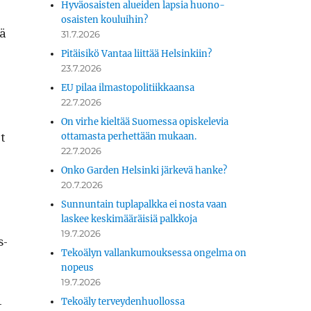
Hyväosaisten alueiden lapsia huono-
osaisten kouluihin?
tä
31.7.2026
Pitäisikö Vantaa liittää Helsinkiin?
23.7.2026
EU pilaa ilmastopolitiikkaansa
22.7.2026
On virhe kieltää Suomessa opiskelevia
t
ottamasta perhettään mukaan.
22.7.2026
Onko Garden Helsinki järkevä hanke?
20.7.2026
Sunnuntain tuplapalkka ei nosta vaan
laskee keskimääräisiä palkkoja
19.7.2026
s­
Tekoälyn vallankumouksessa ongelma on
nopeus
19.7.2026
­
Tekoäly terveydenhuollossa