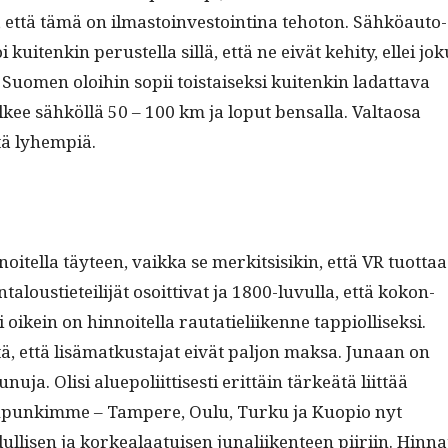
, että tämä on ilmas­toin­vestointi­na teho­ton. Sähköau­to­
kuitenkin perustel­la sil­lä, että ne eivät kehi­ty, ellei jok
. Suomen oloi­hin sopii tois­taisek­si kuitenkin ladat­ta­va
­kee sähköl­lä 50 – 100 km ja lop­ut ben­sal­la. Val­taosa
tä lyhempiä.
noitel­la täy­teen, vaik­ka se merk­it­sisikin, että VR tuot­taa
­talousti­eteil­i­jät osoit­ti­vat ja 1800-luvul­la, että kokon­
ti oikein on hin­noitel­la rautatieli­ikenne tap­pi­ol­lisek­si.
, että lisä­matkus­ta­jat eivät paljon mak­sa. Junaan on
u­ja. Olisi alue­poli­it­tis­es­ti erit­täin tärkeätä liit­tää
punkimme – Tam­pere, Oulu, Turku ja Kuo­pio nyt
dullisen ja korkealaa­tuisen junali­iken­teen piiri­in. Hin­na