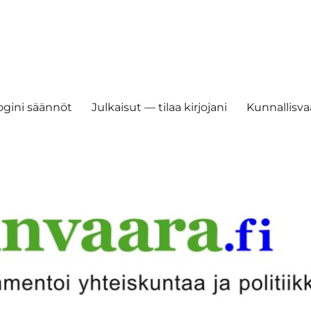
ogini säännöt
Julkaisut — tilaa kirjojani
Kunnallisvaa