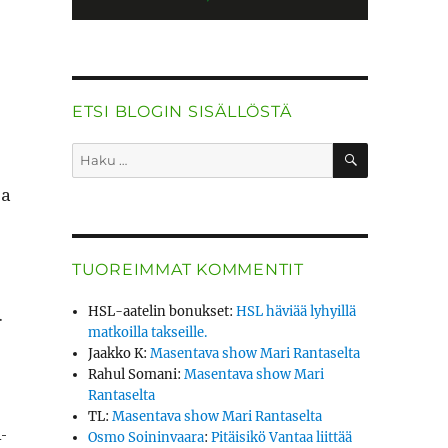
ETSI BLOGIN SISÄLLÖSTÄ
HAKU
Etsi:
ja
TUOREIMMAT KOMMENTIT
.
HSL-aatelin bonukset
:
HSL häviää lyhyillä
matkoilla takseille.
Jaakko K
:
Masentava show Mari Rantaselta
Rahul Somani
:
Masentava show Mari
Rantaselta
TL
:
Masentava show Mari Rantaselta
­
Osmo Soininvaara
:
Pitäisikö Vantaa liittää