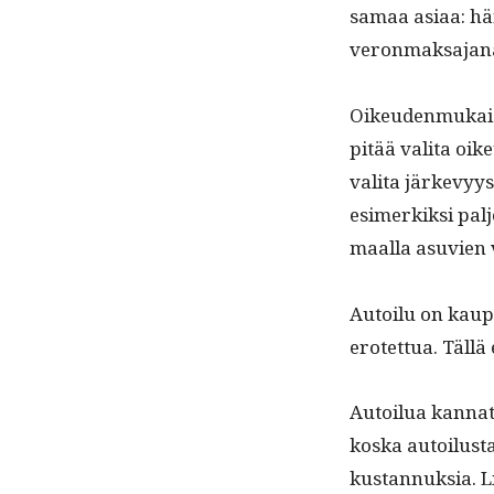
samaa asi­aa: hän
veron­mak­sa­jan
Oikeu­den­mukaisu
pitää vali­ta oik
vali­ta järkevyys
esimerkik­si pal
maal­la asu­vien v
Autoilu on kaupu
erotet­tua. Täl­lä
Autoilua kan­nat­
kos­ka autoilus­t
kus­tan­nuk­sia. 