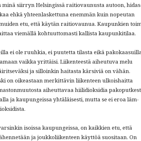
 minä siir­ryn Helsingis­sä raitio­vaunus­ta autoon, hidas
aa ehkä yhteen­las­ket­tuna enem­män kuin nopeu­tan
 muiden etu, että käytän raitio­vaunua. Kaupunkien toi
it­taa viemäl­lä kohtu­ut­tomasti kallista kaupunkitilaa.
l­la ei ole ruuhkia, ei puutet­ta tilas­ta eikä pakokaa­suil­l
­maan vaik­ka yrit­täisi. Liiken­teestä aiheutu­va melu
r­it­seväk­si ja sil­loinkin haitas­ta kär­siviä on vähän.
­ki on oikeas­t­aan merkit­tävin liiken­teen ulkoishait­ta
as­ton­muu­tos­ta aiheut­tavaa hiilid­iok­sidia pakop­utkes
al­la ja kaupungeis­sa yhtäläis­es­ti, mut­ta se ei eroa läm­
dioksidista.
arsinkin isois­sa kaupungeis­sa, on kaikkien etu, että
ähen­netään ja joukkoli­iken­teen käyt­töä suosi­taan. On