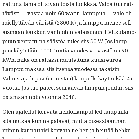
rat­tuna tämä oli aivan toista luokkaa. Val­oa tuli riit­
tävästi — vas­taa noin 60 watin lamp­pua — valo oli
miel­lyt­tävän väristä (2800 K) ja lamp­pu menee sel­l­
aisi­naan kaikki­in van­hoi­hin valaisimi­in. Hehku­lamp­
pu­un ver­rat­tuna säästöä tulee siis 50 W. Jos lamp­
pua käytetään 1000 tun­tia vuodessa, säästö on 50
kWh, mikä on rahak­si muutet­tuna kuusi euroa.
Lamp­pu mak­saa siis itsen­sä vuodessa takaisin.
Valmis­ta­ja lupaa (ennus­taa) lam­pulle käyt­töikää 25
vuot­ta. Jos tuo pätee, seu­raa­van lam­pun joudun siis
osta­maan noin vuon­na 2040.
Olen ajatel­lut kor­va­ta hehku­lam­put led-lam­puil­la
sitä mukaa kun ne palavat, mut­ta oikeas­t­aan­han
min­un kan­nat­taisi kor­va­ta ne heti ja heit­tää hehku­