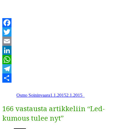
Facebook
Twitter
Email
LinkedIn
WhatsApp
Telegram
Kirjoittaja
Julkaistu
Kategoriat
Share
Osmo Soininvaara
1.1.2015
2.1.2015
_
166 vastausta artikkeliin “Led-
kumous tulee nyt”