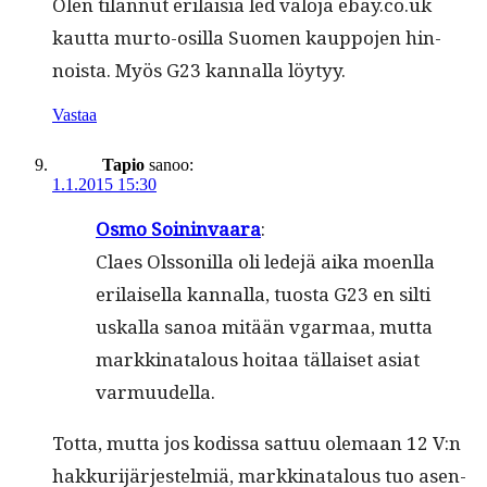
Olen tilan­nut eri­laisia led val­o­ja ebay.co.uk
kaut­ta mur­to-osil­la Suomen kaup­po­jen hin­
noista. Myös G23 kan­nal­la löytyy.
Vastaa
Tapio
sanoo:
1.1.2015 15:30
Osmo Soin­in­vaara
:
Claes Olssonil­la oli lede­jä aika moen­l­la
eri­laisel­la kan­nal­la, tuos­ta G23 en silti
uskalla sanoa mitään vgar­maa, mut­ta
markki­na­t­alous hoitaa täl­laiset asi­at
varmuudella.
Tot­ta, mut­ta jos kodis­sa sat­tuu ole­maan 12 V:n
hakkuri­jär­jestelmiä, markki­na­t­alous tuo asen­