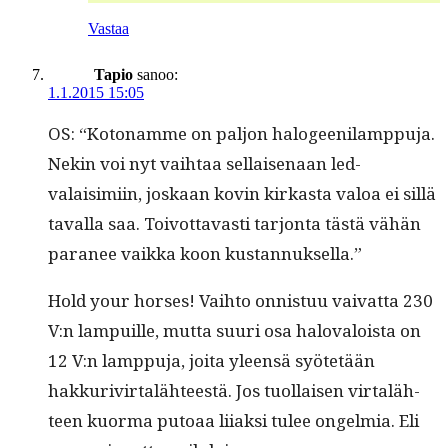
Vastaa
Tapio
sanoo:
1.1.2015 15:05
OS: “Koton­amme on paljon halo­gee­nil­amp­pu­ja.
Nekin voi nyt vai­h­taa sel­l­aise­naan led-
valaisimi­in, joskaan kovin kirkas­ta val­oa ei sil­lä
taval­la saa. Toiv­ot­tavasti tar­jon­ta tästä vähän
para­nee vaik­ka koon kustannuksella.”
Hold your hors­es! Vai­h­to onnis­tuu vai­vat­ta 230
V:n lam­puille, mut­ta suuri osa halo­val­oista on
12 V:n lamp­pu­ja, joi­ta yleen­sä syötetään
hakkurivir­taläh­teestä. Jos tuol­laisen vir­taläh­
teen kuor­ma putoaa liiak­si tulee ongelmia. Eli