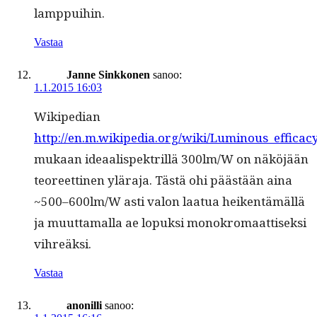
lamppuihin.
Vastaa
Janne Sinkkonen
sanoo:
1.1.2015 16:03
Wikipedi­an
http://en.m.wikipedia.org/wiki/Luminous_efficac
mukaan ideaal­ispek­tril­lä 300lm/W on näköjään
teo­reet­ti­nen ylära­ja. Tästä ohi päästään aina
~500–600lm/W asti val­on laat­ua heiken­tämäl­lä
ja muut­ta­mal­la ae lopuk­si monokro­maat­tisek­si
vihreäksi.
Vastaa
anonilli
sanoo: