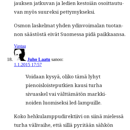
jauk­sen jatku­van ja ledi­en kestoiän osoit­tau­tu­
van myös suurek­si pettymykseksi.
Osmon laskel­mat yhden ydin­voimalan tuotan­
non säästöstä eivät Suomes­sa pidä paikkaansa.
Vastaa
Juho Laatu
sanoo:
1.1.2015 17:57
Voidaan kysyä, oliko tämä lyhyt
pienois­lois­teputkien kausi turha
sivuaskel vai vält­tämätön markki­
noiden luomisek­si led-lampuille.
Koko hehku­lamp­pudi­rek­ti­ivi on siinä mielessä
turha väli­vai­he, että sil­lä pyritään sähkön