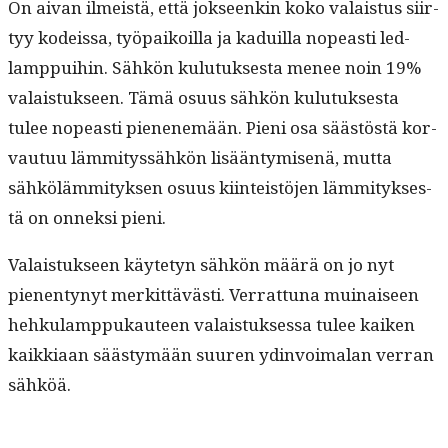
On aivan ilmeistä, että jok­seenkin koko valais­tus siir­
tyy kodeis­sa, työ­paikoil­la ja kaduil­la nopeasti led-
lamp­pui­hin. Sähkön kulu­tuk­ses­ta menee noin 19%
valais­tuk­seen. Tämä osu­us sähkön kulu­tuk­ses­ta
tulee nopeasti pienen­emään. Pieni osa säästöstä kor­
vau­tuu läm­mi­tyssähkön lisään­tymisenä, mut­ta
sähköläm­mi­tyk­sen osu­us kiin­teistö­jen läm­mi­tyk­ses­
tä on onnek­si pieni.
Valais­tuk­seen käyte­tyn sähkön määrä on jo nyt
pienen­tynyt merkit­tävästi. Ver­rat­tuna muinaiseen
hehku­lamp­pukau­teen valais­tuk­ses­sa tulee kaiken
kaikki­aan säästymään suuren ydin­voimalan ver­ran
sähköä.