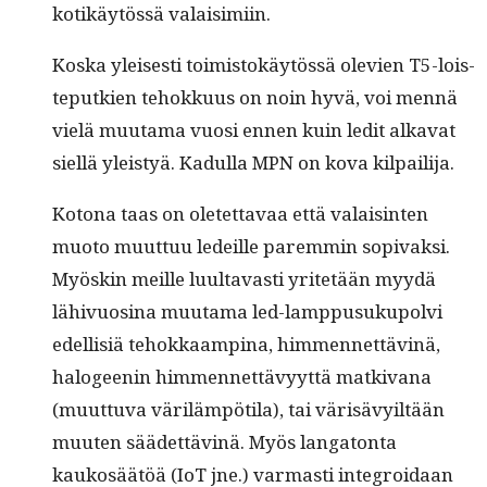
kotikäytössä valaisimiin.
Kos­ka yleis­es­ti toimis­tokäytössä ole­vien T5-lois­
teputkien tehokku­us on noin hyvä, voi men­nä
vielä muu­ta­ma vuosi ennen kuin led­it alka­vat
siel­lä yleistyä. Kadul­la MPN on kova kilpailija.
Kotona taas on oletet­tavaa että valais­in­ten
muo­to muut­tuu ledeille parem­min sopi­vak­si.
Myöskin meille luul­tavasti yritetään myy­dä
lähivu­osi­na muu­ta­ma led-lamp­pusukupolvi
edel­lisiä tehokkaamp­ina, him­men­net­täv­inä,
halo­geenin him­men­net­tävyyt­tä matki­vana
(muut­tu­va väriläm­pöti­la), tai värisävy­iltään
muuten säädet­täv­inä. Myös lan­ga­ton­ta
kaukosäätöä (IoT jne.) var­masti inte­groidaan