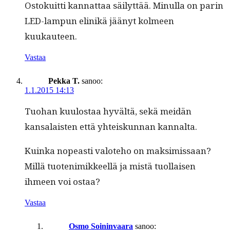
Ostokuit­ti kan­nat­taa säi­lyt­tää. Min­ul­la on parin
LED-lam­pun elinikä jäänyt kolmeen
kuukauteen.
Vastaa
Pekka T.
sanoo:
1.1.2015 14:13
Tuo­han kuu­lostaa hyvältä, sekä mei­dän
kansalais­ten että yhteiskun­nan kannalta.
Kuin­ka nopeasti val­ote­ho on mak­simis­saan?
Mil­lä tuoten­imik­keel­lä ja mis­tä tuol­laisen
ihmeen voi ostaa?
Vastaa
Osmo Soininvaara
sanoo: