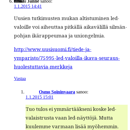
Janne
sanoo:
1.1.2015 14:41
Uusien tutkimusten mukan altistu­mi­nen led-
val­oille voi aiheut­taa pitkäl­lä aikavälil­lä silmän­
po­h­jan ikärappeu­maa ja uniongelmia.
http://www.uusisuomi.fi/tiede-ja-
ymparisto/75995-led-valoilla-ikava-seuraus-
huolestuttavia-merkkeja
Vastaa
Osmo Soininvaara
sanoo:
1.1.2015 15:01
Tuo tulos ei ymmärtääk­seni koske led­
valaistrusta vaan led-näyt­töjä. Mut­ta
kuulemme var­maan lisää myöhemmin.