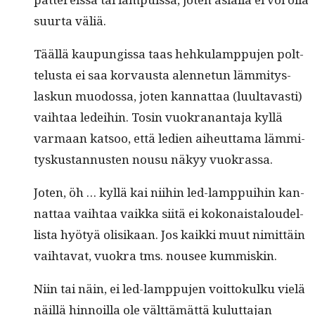
suur­ta väliä.
Tääl­lä kaupungis­sa taas hehku­lamp­pu­jen polt­
telus­ta ei saa kor­vaus­ta alen­netun läm­mi­tys­
laskun muo­dos­sa, joten kan­nat­taa (luul­tavasti)
vai­h­taa ledei­hin. Tosin vuokranan­ta­ja kyl­lä
var­maan kat­soo, että ledi­en aiheut­ta­ma läm­mi­
tyskus­tan­nusten nousu näkyy vuokrassa.
Joten, öh … kyl­lä kai niihin led-lamp­pui­hin kan­
nat­taa vai­h­taa vaik­ka siitä ei kokon­aistaloudel­
lista hyö­tyä olisikaan. Jos kaik­ki muut nimit­täin
vai­h­ta­vat, vuokra tms. nousee kummiskin.
Niin tai näin, ei led-lamp­pu­jen voit­tokulku vielä
näil­lä hin­noil­la ole vält­tämät­tä kulut­ta­jan