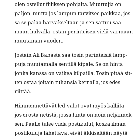
olen ostel­lut fiilik­sen poh­jal­ta. Muut­tu­jia on
paljon, mut­ta jos lam­pun tarvit­see paikkaa, jos­
sa se palaa har­vak­seltaan ja sen sat­tuu saa­
maan hal­val­la, ostan per­in­teisen vielä var­maan
muu­ta­man vuoden.
Jostain Ali Babas­ta saa tosin per­in­teisiä lamp­
pu­ja muu­ta­mal­la sen­til­lä kipale. Se on hin­ta
jon­ka kanssa on vaikea kil­pail­la. Tosin pitää sit­
ten ostaa joitain tuhan­sia ker­ral­la, jos edes
riittää.
Him­men­net­tävät led-val­ot ovat myös kalli­ita —
jos ei osta netistä, jos­sa hin­ta on noin neljän­nek­
sen. Päälle tulee vielä postiku­lut, kos­ka ilman
postiku­lu­ja lähet­tävät eivät äkkiseltään näytä