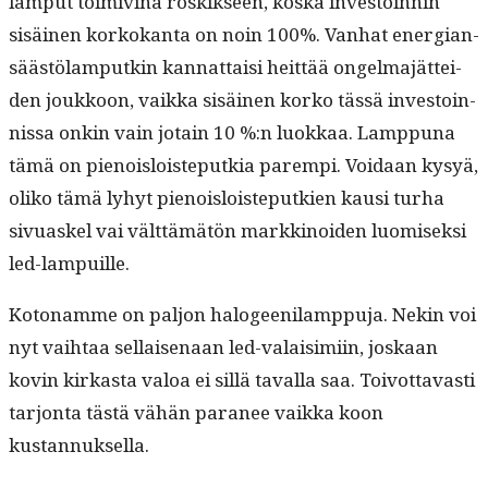
lam­put toimiv­ina roskik­seen, kos­ka investoin­nin
sisäi­nen korkokan­ta on noin 100%. Van­hat ener­gian­
säästölam­putkin kan­nat­taisi heit­tää ongel­ma­jät­tei­
den joukkoon, vaik­ka sisäi­nen korko tässä investoin­
nis­sa onkin vain jotain 10 %:n luokkaa. Lamp­puna
tämä on pienois­lois­teputkia parem­pi. Voidaan kysyä,
oliko tämä lyhyt pienois­lois­teputkien kausi turha
sivuaskel vai vält­tämätön markki­noiden luomisek­si
led-lampuille.
Koton­amme on paljon halo­gee­nil­amp­pu­ja. Nekin voi
nyt vai­h­taa sel­l­aise­naan led-valaisimi­in, joskaan
kovin kirkas­ta val­oa ei sil­lä taval­la saa. Toiv­ot­tavasti
tar­jon­ta tästä vähän para­nee vaik­ka koon
kustannuksella.