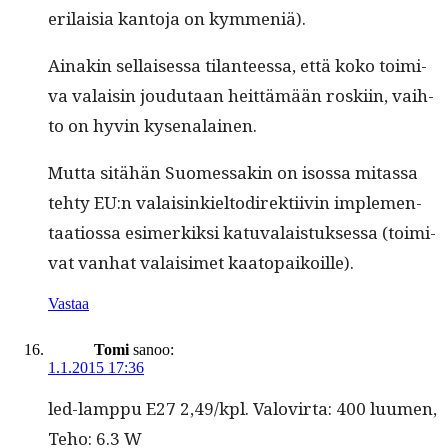
eri­laisia kan­to­ja on kymmeniä).
Ainakin sel­l­aises­sa tilanteessa, että koko toimi­
va valaisin joudu­taan heit­tämään roski­in, vai­h­
to on hyvin kysenalainen.
Mut­ta sitähän Suomes­sakin on isos­sa mitas­sa
tehty EU:n valaisinkiel­todi­rek­ti­ivin imple­men­
taa­tios­sa esimerkik­si katu­valais­tuk­ses­sa (toimi­
vat van­hat valaisimet kaatopaikoille).
Vastaa
Tomi
sanoo:
1.1.2015 17:36
led-lamp­pu E27 2,49/kpl. Val­ovir­ta: 400 luumen,
Teho: 6.3 W