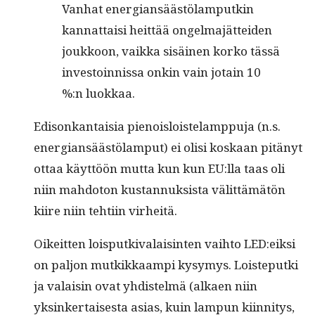
Van­hat ener­gian­säästölam­putkin
kan­nat­taisi heit­tää ongel­ma­jät­tei­den
joukkoon, vaik­ka sisäi­nen korko tässä
investoin­nis­sa onkin vain jotain 10
%:n luokkaa.
Edis­onkan­taisia pienois­lois­te­lamp­pu­ja (n.s.
ener­gian­säästölam­put) ei olisi koskaan pitänyt
ottaa käyt­töön mut­ta kun kun EU:lla taas oli
niin mah­do­ton kus­tan­nuk­sista välit­tämätön
kiire niin tehti­in virheitä.
Oikeit­ten lois­putki­valais­in­ten vai­h­to LED:eiksi
on paljon mutkikkaampi kysymys. Lois­teput­ki
ja valaisin ovat yhdis­telmä (alka­en niin
yksinker­tais­es­ta asias, kuin lam­pun kiin­ni­tys,