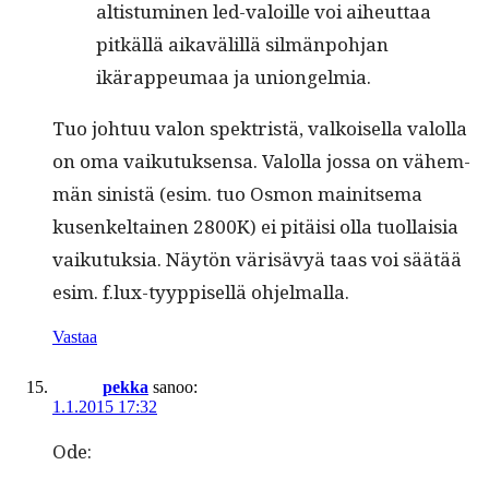
altistu­mi­nen led-val­oille voi aiheut­taa
pitkäl­lä aikavälil­lä silmän­po­h­jan
ikärappeu­maa ja uniongelmia.
Tuo johtuu val­on spek­tristä, valkoisel­la val­ol­la
on oma vaiku­tuk­sen­sa. Val­ol­la jos­sa on vähem­
män sin­istä (esim. tuo Osmon mainit­se­ma
kusenkeltainen 2800K) ei pitäisi olla tuol­laisia
vaiku­tuk­sia. Näytön värisävyä taas voi säätää
esim. f.lux-tyyppisellä ohjelmalla.
Vastaa
pekka
sanoo:
1.1.2015 17:32
Ode: