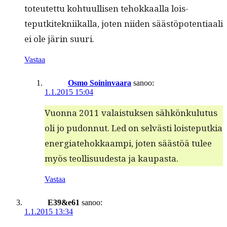
toteutet­tu kohtu­ullisen tehokkaal­la lois­
teputkitekni­ikalla, joten niiden säästöpo­ten­ti­aali
ei ole järin suuri.
Vastaa
Osmo Soininvaara
sanoo:
1.1.2015 15:04
Vuon­na 2011 valais­tuk­sen sähkönku­lu­tus
oli jo pudon­nut. Led on selvästi lois­teputkia
ener­giate­hokkaampi, joten säästöä tulee
myös teol­lisu­ud­es­ta ja kaupasta.
Vastaa
E39&e61
sanoo:
1.1.2015 13:34