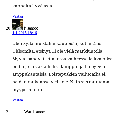
kannal­ta hyvä asia.
Vastaa
ij
sanoo:
1.1.2015 18:16
Olen kyl­lä muis­takin kaupoista, kuten Clas
Ohlsonil­ta, etsinyt. Ei ole vielä markki­noil­la.
Myyjät sanovat, että tässä vai­heessa ledi­val­oik­si
on tar­jol­la vas­ta hehku­lamp­pu- ja halo­gee­nil­
amp­pukan­taisia. Lois­teputkien vai­h­toai­ka ei
hei­dän mukaansa vielä ole. Näin siis muu­ta­ma
myyjä sanonut.
Vastaa
Watti
sanoo: