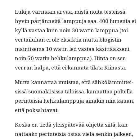
Luk­i­ja var­maan arvaa, mis­tä noi­ta testeis­sä
hyvin pär­jän­neitä lamp­pu­ja saa. 400 lume­nia ei
kyl­lä vas­taa kuin noin 30 watin lamp­pua (toi
ver­tailuhan ei ole eksak­tia mut­ta blo­gistin
mainit­se­ma 10 watin led vas­taa käsit­tääk­seni
noin 50 watin hehku­lamp­pua). Hin­ta on sen
ver­ran hal­pa, että ei kan­na­ta tila­ta Kiinasta.
Mut­ta kan­nat­taa muis­taa, että sähköläm­mit­tei­
sis­sä suo­ma­lai­sis­sa talois­sa, kan­nat­taa poltel­la
per­in­teisiä hehku­lamp­pu­ja ainakin niin kauan,
että poksahtavat.
Kos­ka en tiedä yleis­pätevää ohjet­ta siitä, kan­
nat­taako per­in­teisiä ostaa vielä senkin jäl­keen,