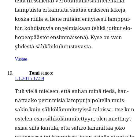
tei­ta (fos­si­ilei­ta) verottamalla/sääntelemällä.
Lam­puista ei kan­na­ta säätää erik­seen lake­ja,
kos­ka niil­lä ei liene mitään eri­tyis­es­ti lamp­pui­
hin kohdis­tu­via ongelmi­akaan (ehkä jotkut elo­
ho­peapäästöt ensim­mäisenä). Kyse on vain
yhdestä sähkönkulutustavasta.
Vastaa
Tomi
sanoo:
1.1.2015 17:59
Tuli vielä mieleen, että enhän minä tiedä, kan­
nat­taako per­in­teisiä lamp­pu­ja poltel­la muis­
sakin kuin sähköläm­mite­tyis­sä talois­sa. Itse kun
oste­len osin sähköläm­mitet­tyyn, olen miet­tinyt
asi­aa siltä kan­ti­la, että sähkö läm­mit­tää joko
pat­tereis­sa tai lam­puis­sa, joten asial­la ei voi olla