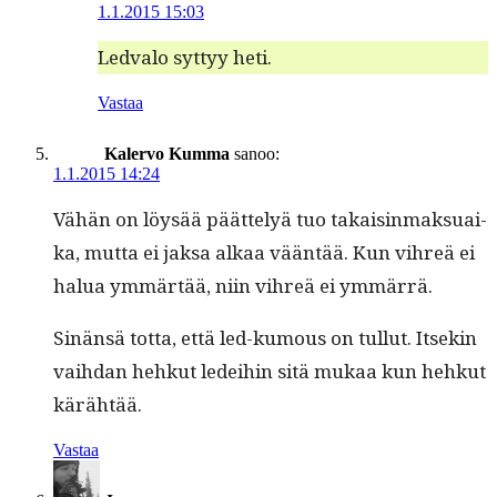
1.1.2015 15:03
Led­va­lo syt­tyy heti.
Vastaa
Kalervo Kumma
sanoo:
1.1.2015 14:24
Vähän on löysää päät­te­lyä tuo takaisin­mak­suai­
ka, mut­ta ei jak­sa alkaa vään­tää. Kun vihreä ei
halua ymmärtää, niin vihreä ei ymmärrä.
Sinän­sä tot­ta, että led-kumous on tul­lut. Itsekin
vai­h­dan hehkut ledei­hin sitä mukaa kun hehkut
kärähtää.
Vastaa