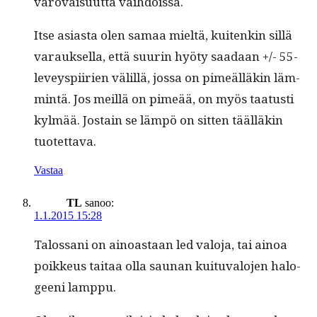
varovaisu­ut­ta vaihdoissa.
Itse asi­as­ta olen samaa mieltä, kuitenkin sil­lä
varauk­sel­la, että suurin hyö­ty saadaan +/- 55-
lev­eyspi­irien välil­lä, jos­sa on pimeäl­läkin läm­
mintä. Jos meil­lä on pimeää, on myös taa­tusti
kylmää. Jostain se läm­pö on sit­ten tääl­läkin
tuotettava.
Vastaa
TL
sanoo:
1.1.2015 15:28
Talos­sani on ain­oas­taan led val­o­ja, tai ain­oa
poikkeus taitaa olla saunan kuitu­val­o­jen halo­
geeni lamppu.