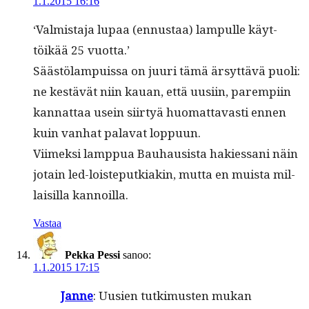
1.1.2015 16:16
‘Valmis­ta­ja lupaa (ennus­taa) lam­pulle käyt­
töikää 25 vuotta.’
Säästölam­puis­sa on juuri tämä ärsyt­tävä puoli:
ne kestävät niin kauan, että uusi­in, parem­pi­in
kan­nat­taa usein siir­tyä huo­mat­tavasti ennen
kuin van­hat palavat loppuun.
Viimek­si lamp­pua Bauhau­sista hakies­sani näin
jotain led-lois­teputki­akin, mut­ta en muista mil­
laisil­la kannoilla.
Vastaa
Pekka Pessi
sanoo:
1.1.2015 17:15
Janne
: Uusien tutkimusten mukan