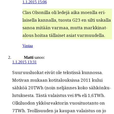
1.1.2015 15:06
Clas Olsonil­la oli lede­jä aika moen­l­la eri­
laisel­la kan­nal­la, tuos­ta G23 en silti uskalla
sanoa mitään var­maa, mut­ta markki­na­t­
alous hoitaa täl­laiset asi­at varmuudella.
Vastaa
Matti
sanoo:
1.1.2015 13:31
Suu­ru­us­lu­okat eivät ole tek­stis­sä kun­nos­sa.
Moti­van mukaan koti­talouk­sis­sa 2011 kului
sähköä 20TWh (noin neljännes koko sähkönku­
lu­tuk­ses­ta. Tästä valais­tus vei 8% eli 1,6TWh.
Olk­ilu­odon ykkös­reak­torin vuosi­tuotan­to on
7TWh. Teol­lisu­u­den ja kau­pan valais­tus on jo