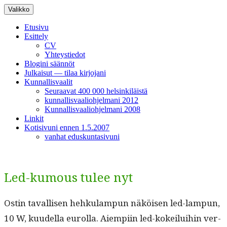
Siirry
Valikko
sisältöön
Etusivu
Esittely
CV
Yhteystiedot
Blogini säännöt
Julkaisut — tilaa kirjojani
Kunnallisvaalit
Seuraavat 400 000 helsinkiläistä
kunnallisvaaliohjelmani 2012
Kunnallisvaaliohjelmani 2008
Linkit
Kotisivuni ennen 1.5.2007
vanhat eduskuntasivuni
Led-kumous tulee nyt
Ostin taval­lisen hehku­lam­pun näköisen led-lam­pun,
10 W, kuudel­la eurol­la. Aiem­pi­in led-kokeilui­hin ver­