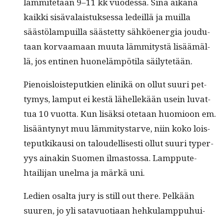
läm­mitetään 9–11 kk vuodessa. Sinä aikana
kaik­ki sisä­valais­tuk­ses­sa ledeil­lä ja muil­la
säästölam­puil­la säästet­ty sähköen­er­gia joudu­
taan kor­vaa­maan muu­ta läm­mi­tys­tä lisäämäl­
lä, jos enti­nen huoneläm­pöti­la säilytetään.
Pienois­lois­teputkien elinikä on ollut suuri pet­
tymys, lam­put ei kestä lähellekään usein luvat­
tua 10 vuot­ta. Kun lisäk­si ote­taan huomioon em.
lisään­tynyt muu läm­mi­tys­tarve, niin koko lois­
teputkikausi on taloudel­lis­es­ti ollut suuri type­r­
yys ainakin Suomen ilmas­tossa. Lamp­pute­
htail­i­jan unel­ma ja märkä uni.
Ledi­en osalta jury is still out there. Pelkään
suuren, jo yli satavuo­ti­aan hehku­lamp­puhui­