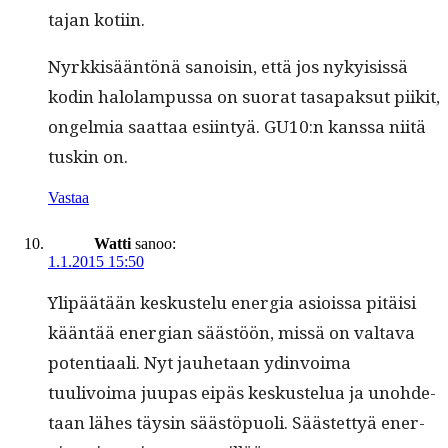
ta­jan kotiin.
Nyrkkisään­tönä sanois­in, että jos nyky­i­sis­sä
kodin halo­lam­pus­sa on suo­rat tas­apak­sut piik­it,
ongelmia saat­taa esi­in­tyä. GU10:n kanssa niitä
tuskin on.
Vastaa
Watti
sanoo:
1.1.2015 15:50
Ylipäätään keskustelu ener­gia asiois­sa pitäisi
kään­tää ener­gian säästöön, mis­sä on val­ta­va
poten­ti­aali. Nyt jauhetaan ydin­voima
tuulivoima juu­pas eipäs keskustelua ja uno­hde­
taan läh­es täysin säästöpuoli. Säästet­tyä ener­