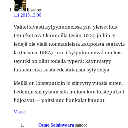
ij
sanoo:
1.1.2015 13:06
Valitet­tavasti kylpy­huoneis­sa ym. yleiset lois­
teputket ovat kan­noil­la (esim. G23), joi­hin ei
lede­jä ole vielä nor­maaleista kaupoista saatavil­
la (Pris­ma, IKEA). Juuri kylpy­huoneval­ona lois­
teput­ki on ollut todel­la type­rä: käyn­nistyy
hitaasti eikä kestä edestakaisin sytyttelyä.
Meil­lä on lois­teputki­in jo siir­ryt­ty vuosia sit­ten.
Ledei­hin siir­ry­tään sitä mukaa kun lois­teputket
hajoa­vat — pait­si nuo han­kalat kannat.
Vastaa
Osmo Soininvaara
sanoo: