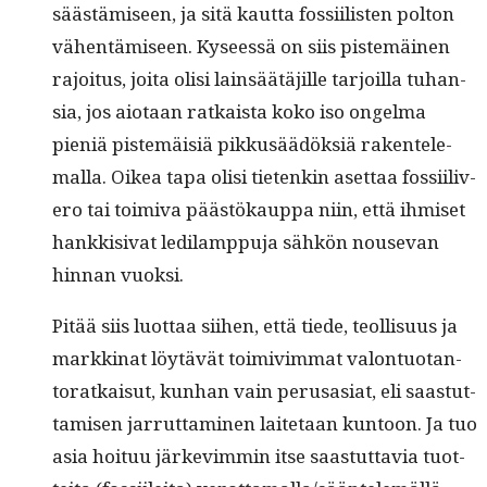
säästämiseen, ja sitä kaut­ta fos­si­ilis­ten polton
vähen­tämiseen. Kyseessä on siis pis­temäi­nen
rajoi­tus, joi­ta olisi lain­säätäjille tar­joil­la tuhan­
sia, jos aio­taan ratkaista koko iso ongel­ma
pieniä pis­temäisiä pikkusäädök­siä rak­en­tele­
mal­la. Oikea tapa olisi tietenkin aset­taa fos­si­iliv­
ero tai toimi­va päästökaup­pa niin, että ihmiset
han­kki­si­vat ledil­amp­pu­ja sähkön nou­se­van
hin­nan vuoksi.
Pitää siis luot­taa siihen, että tiede, teol­lisu­us ja
markki­nat löytävät toimivim­mat val­on­tuotan­
toratkaisut, kun­han vain perusasi­at, eli saas­tut­
tamisen jar­rut­ta­mi­nen laite­taan kun­toon. Ja tuo
asia hoituu järke­vim­min itse saas­tut­tavia tuot­