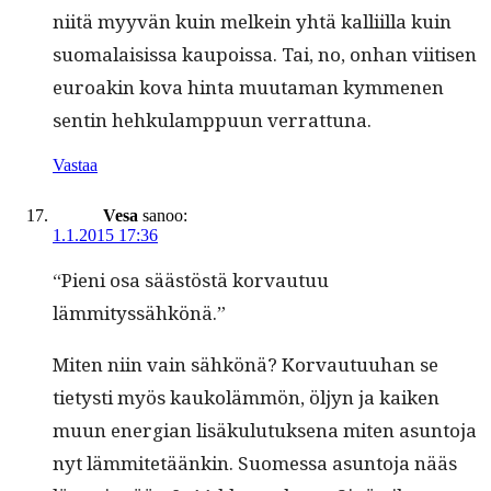
niitä myyvän kuin melkein yhtä kalli­il­la kuin
suo­ma­lai­sis­sa kaupois­sa. Tai, no, onhan viitisen
euroakin kova hin­ta muu­ta­man kymme­nen
sentin hehku­lamp­pu­un verrattuna.
Vastaa
Vesa
sanoo:
1.1.2015 17:36
“Pieni osa säästöstä kor­vau­tuu
lämmityssähkönä.”
Miten niin vain sähkönä? Kor­vau­tu­uhan se
tietysti myös kaukoläm­mön, öljyn ja kaiken
muun ener­gian lisäku­lu­tuk­se­na miten asun­to­ja
nyt läm­mitetäänkin. Suomes­sa asun­to­ja nääs