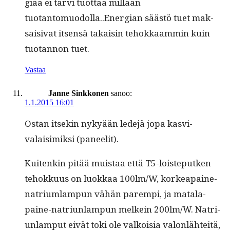
giaa ei tarvi tuot­taa mil­lään
tuotantomuodolla..Energian säästö tuet mak­
saisi­vat itsen­sä takaisin tehokkaam­min kuin
tuotan­non tuet.
Vastaa
Janne Sinkkonen
sanoo:
1.1.2015 16:01
Ostan itsekin nykyään lede­jä jopa kas­vi­
valaisimik­si (paneel­it).
Kuitenkin pitää muis­taa että T5-lois­teputken
tehokku­us on luokkaa 100lm/W, korkea­paine-
natri­um­lam­pun vähän parem­pi, ja mata­la­
paine-natri­un­lam­pun melkein 200lm/W. Natri­
un­lam­put eivät toki ole valkoisia val­on­lähteitä,