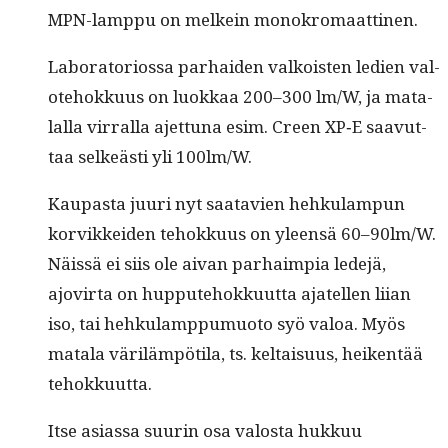
MPN-lamp­pu on melkein monokromaattinen.
Lab­o­ra­to­rios­sa parhaiden valkois­t­en ledi­en val­
ote­hokku­us on luokkaa 200–300 lm/W, ja mata­
lal­la vir­ral­la ajet­tuna esim. Creen XP‑E saavut­
taa selkeästi yli 100lm/W.
Kau­pas­ta juuri nyt saatavien hehku­lam­pun
korvikkei­den tehokku­us on yleen­sä 60–90lm/W.
Näis­sä ei siis ole aivan parhaimpia lede­jä,
ajovir­ta on hup­pute­hokku­ut­ta ajatellen liian
iso, tai hehku­lamp­pumuo­to syö val­oa. Myös
mata­la väriläm­pöti­la, ts. keltaisu­us, heiken­tää
tehokkuutta.
Itse asi­as­sa suurin osa val­osta hukkuu