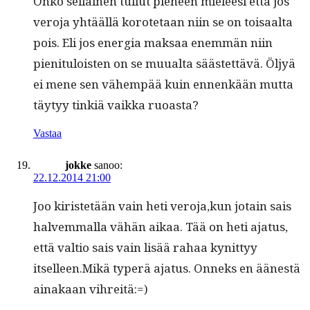
Onko sel­l­ainen tul­lut pie­neen mieleesi että jos
vero­ja yhtääl­lä korote­taan niin se on toisaal­ta
pois. Eli jos ener­gia mak­saa enem­män niin
pien­i­t­u­lois­t­en on se muual­ta säästet­tävä. Öljyä
ei mene sen vähempää kuin ennenkään mut­ta
täy­tyy tin­kiä vaik­ka ruoasta?
Vastaa
jokke
sanoo:
22.12.2014 21:00
Joo kiris­tetään vain heti veroja,kun jotain sais
halvem­mal­la vähän aikaa. Tää on heti aja­tus,
että val­tio sais vain lisää rahaa kynit­tyy
itselleen.Mikä type­rä aja­tus. Onneks en äänestä
ainakaan vihreitä:=)