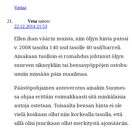
Vastaa
Vesa
sanoo:
22.12.2014 21:53
Ellen ihan väärin muista, niin öljyn hin­ta putosi
v. 2008 tasol­ta 140 usd tasolle 40 usd/barreli.
Ainakaan tuol­loin ei rom­ah­dus johtanut öljyn
suureen sikasyk­li­in tai ben­sasyöp­pö­jen osto­bu­
umi­in mis­sään päin maailmaa.
Päästöpo­h­jainen autovero­tus ainakin Suomes­
sa ohjaa erit­täin voimakkaasti sitä minkälaisia
auto­ja oste­taan. Toisaal­ta ben­san hin­ta ei ole
vielä koskaan ollut niin korkeal­la tasol­la, että
sil­lä olisi juurikaan ollut merk­i­tys­tä ajomääriin.