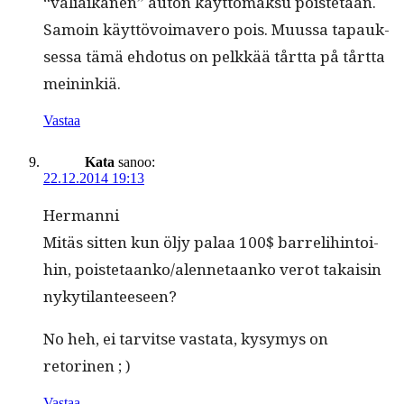
“väli­aika­nen” auton käyt­tö­mak­su pois­te­taan.
Samoin käyt­tövoimavero pois. Muus­sa tapauk­
ses­sa tämä ehdo­tus on pelkkää tårt­ta på tårt­ta
meininkiä.
Vastaa
Kata
sanoo:
22.12.2014 19:13
Her­man­ni
Mitäs sit­ten kun öljy palaa 100$ bar­reli­hin­toi­
hin, poistetaanko/alennetaanko verot takaisin
nykytilanteeseen?
No heh, ei tarvitse vas­ta­ta, kysymys on
retorinen ; )
Vastaa