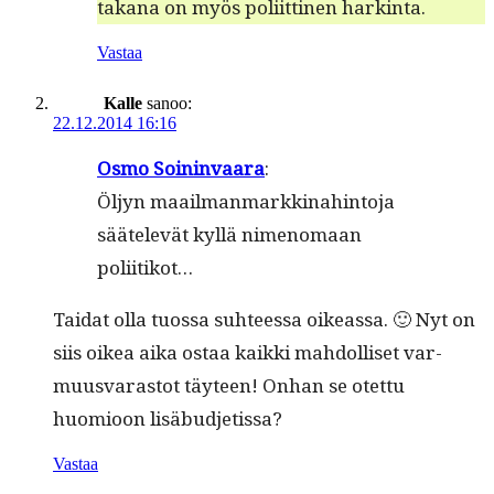
takana on myös poli­it­ti­nen harkinta.
Vastaa
Kalle
sanoo:
22.12.2014 16:16
Osmo Soin­in­vaara
:
Öljyn maail­man­markki­nahin­to­ja
säätelevät kyl­lä nimeno­maan
poliitikot…
Tai­dat olla tuos­sa suh­teessa oike­as­sa. 🙂 Nyt on
siis oikea aika ostaa kaik­ki mah­dol­liset var­
muus­varas­tot täy­teen! Onhan se otet­tu
huomioon lisäbudjetissa?
Vastaa