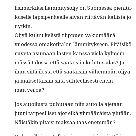
Esimerkik­si Läm­mi­tysöljy on Suomes­sa pien­i­t­u­
loiselle lap­siper­heelle aivan riit­tävän kallista jo
nytkin.
Öljyä kuluu kelistä riip­puen vakiomäärä
vuodessa omakoti­talon läm­mi­tyk­seen. Pitäisikö
ruve­ta asumaan las­ten kanssa vielä kylmem­
mässä talos­sa että saataisi­in kulu­tus alas? Ja
ihan siitä ilosta että saataisi­in vähem­män öljyä
ja mak­set­taisi­in siitä suh­teel­lis­es­ti enem­
män veroa?
Jos autoilus­ta puhutaan niin autol­la aje­taan
juuri tarpeel­liset ajot eikä ylimääräistä yhtään.
Näistäkin pitäisi mak­saa taas enemmän?