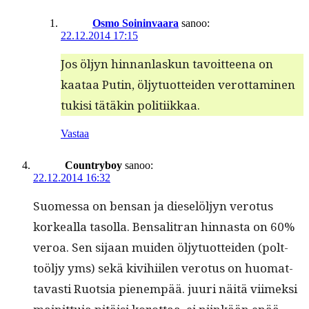
Osmo Soininvaara
sanoo:
22.12.2014 17:15
Jos öljyn hin­nan­laskun tavoit­teena on
kaataa Putin, öljy­tuot­tei­den verot­ta­mi­nen
tuk­isi tätäkin politiikkaa.
Vastaa
Countryboy
sanoo:
22.12.2014 16:32
Suomes­sa on ben­san ja dieselöljyn vero­tus
korkeal­la tasol­la. Ben­sal­i­tran hin­nas­ta on 60%
veroa. Sen sijaan muiden öljy­tuot­tei­den (polt­
toöljy yms) sekä kivi­hi­ilen vero­tus on huo­mat­
tavasti Ruot­sia pienem­pää. juuri näitä viimek­si