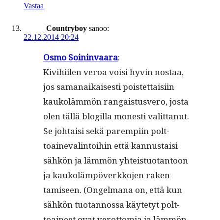
Vastaa
Countryboy
sanoo:
22.12.2014 20:24
Osmo Soin­in­vaara
:
Kivi­hi­ilen veroa voisi hyvin nos­taa,
jos samanaikaises­ti pois­tet­taisi­in
kaukoläm­mön ran­gais­tusvero, jos­ta
olen täl­lä blogilla mon­esti valit­tanut.
Se johtaisi sekä parem­pi­in polt­
toaineval­in­toi­hin että kan­nus­taisi
sähkön ja läm­mön yhteis­tuotan­toon
ja kaukoläm­pöverkko­jen rak­en­
tamiseen. (Ongel­mana on, että kun
sähkön tuotan­nos­sa käyte­tyt polt­
toaineet ovat verot­to­mia ja läm­mön