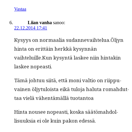
Vastaa
Liian vanha
sanoo:
22.12.2014 17:41
Kysyys on nor­maalia sudannevaihtelua.Öljyn
hin­ta on erit­täin herkkä kysyn­nän
vaihteluille.Kun kysyn­tä las­kee niin hin­takin
las­kee nopeasti.
Tämä johtuu siitä, että moni val­tio on riip­pu­
vainen öljy­tu­loista eikä tulo­ja halu­ta rom­ah­dut­
taa vielä vähen­tämäl­lä tuotantoa
Hin­ta nousee nopeasti, kos­ka säätömah­dol­
lisuuk­sia ei ole kuin pakon edessä.