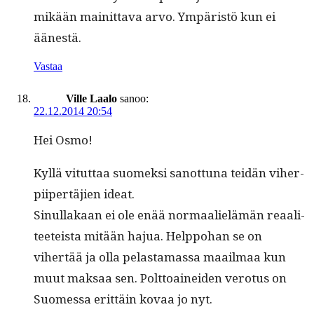
mikään mainit­ta­va arvo. Ympäristö kun ei
äänestä.
Vastaa
Ville Laalo
sanoo:
22.12.2014 20:54
Hei Osmo!
Kyl­lä vitut­taa suomek­si san­ot­tuna tei­dän viher­
pi­ipertäjien ideat.
Sin­ul­lakaan ei ole enää nor­maalielämän reaali­
teeteista mitään hajua. Help­po­han se on
vihertää ja olla pelas­ta­mas­sa maail­maa kun
muut mak­saa sen. Polt­toainei­den vero­tus on
Suomes­sa erit­täin kovaa jo nyt.