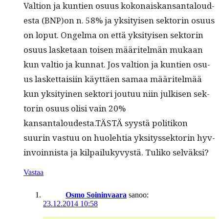
Val­tion ja kun­tien osu­us kokon­aiskansan­taloud­
es­ta (BNP)on n. 58% ja yksi­tyisen sek­torin osu­us
on lop­ut. Ongel­ma on että yksi­tyisen sek­torin
osu­us las­ke­taan toisen määritelmän mukaan
kun val­tio ja kun­nat. Jos val­tion ja kun­tien osu­
us las­ket­taisi­in käyt­täen samaa määritelmää
kun yksi­tyi­nen sek­tori joutuu niin julkisen sek­
torin osu­us olisi vain 20%
kansantaloudesta.TÄSTÄ syys­tä poli­tikon
suurin vas­tuu on huole­htia yksi­tyssek­torin hyv­
in­voin­nista ja kil­pailukyvys­tä. Tuliko selväksi?
Vastaa
Osmo Soininvaara
sanoo:
23.12.2014 10:58