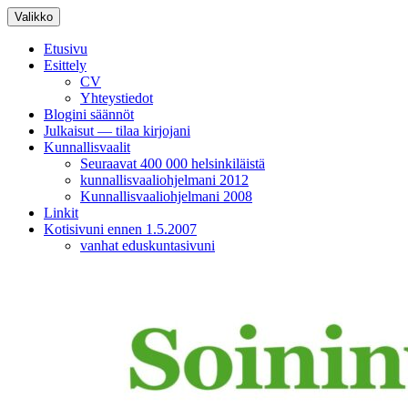
Siirry
Valikko
sisältöön
Etusivu
Esittely
CV
Yhteystiedot
Blogini säännöt
Julkaisut — tilaa kirjojani
Kunnallisvaalit
Seuraavat 400 000 helsinkiläistä
kunnallisvaaliohjelmani 2012
Kunnallisvaaliohjelmani 2008
Linkit
Kotisivuni ennen 1.5.2007
vanhat eduskuntasivuni