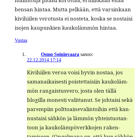
mainit­tu­ja pitäisi korot­taa, ei niinkään enää
ben­san hin­taa. Mut­ta pelkään, että varsinkaan
kivi­hi­ilen vero­tus­ta ei nos­te­ta, kos­ka se nos­taisi
iso­jen kaupunkien kaukoläm­mön hintaa.
Vastaa
Osmo Soininvaara
sanoo:
22.12.2014 17:14
Kivi­hi­ilen veroa voisi hyvin nos­taa, jos
samanaikaises­ti pois­tet­taisi­in kaukoläm­
mön ran­gais­tusvero, jos­ta olen täl­lä
blogilla mon­esti valit­tanut. Se johtaisi sekä
parem­pi­in polt­toaineval­in­toi­hin että kan­
nus­taisi sähkön ja läm­mön yhteis­tuotan­
toon ja kaukoläm­pöverkko­jen rak­en­
tamiseen. (Ongel­mana on, että kun sähkön