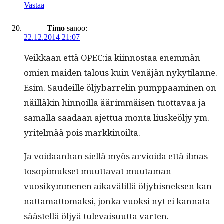
Vastaa
Timo
sanoo:
22.12.2014 21:07
Veikkaan että OPEC:ia kiin­nos­taa enem­män
omien maid­en talous kuin Venäjän nykyti­lanne.
Esim. Saudeille öljy­bar­relin pump­paami­nen on
näil­läkin hin­noil­la äärim­mäisen tuot­tavaa ja
samal­la saadaan ajet­tua mon­ta liuskeöljy ym.
yritelmää pois markkinoilta.
Ja voidaan­han siel­lä myös arvioi­da että ilmas­
tosopimuk­set muut­ta­vat muu­ta­man
vuosikymme­nen aikavälil­lä öljy­bis­nek­sen kan­
nat­ta­mat­tomak­si, jon­ka vuok­si nyt ei kan­na­ta
säästel­lä öljyä tule­vaisu­ut­ta varten.