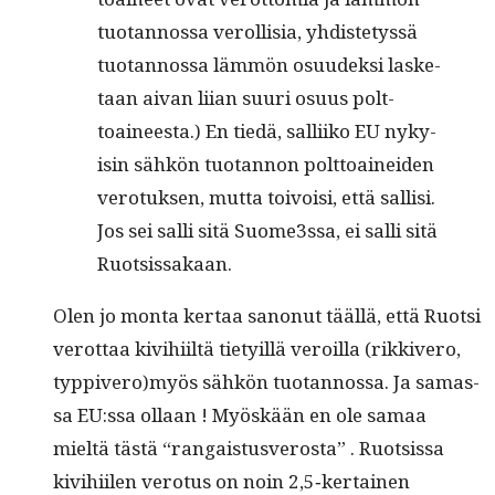
tuotan­nos­sa verol­lisia, yhdis­te­tyssä
tuotan­nos­sa läm­mön osu­udek­si las­ke­
taan aivan liian suuri osu­us polt­
toaineesta.) En tiedä, sal­li­iko EU nyky­
isin sähkön tuotan­non polt­toainei­den
vero­tuk­sen, mut­ta toivoisi, että sal­lisi.
Jos sei sal­li sitä Suome3ssa, ei sal­li sitä
Ruotsissakaan.
Olen jo mon­ta ker­taa sanonut tääl­lä, että Ruot­si
verot­taa kivi­hi­iltä tiety­il­lä veroil­la (rikkivero,
typpivero)myös sähkön tuotan­nos­sa. Ja samas­
sa EU:ssa ollaan ! Myöskään en ole samaa
mieltä tästä “ran­gais­tusveros­ta” . Ruot­sis­sa
kivi­hi­ilen vero­tus on noin 2,5‑kertainen