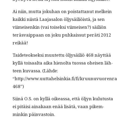
Ai niin, mut­ta jokuhan on pois­tat­tanut melkein
kaik­ki niistä Laa­jasa­lon öljysäil­iöistä, ja sen
viimeisenkin (vai toisek­si viimeisen?) säil­iön
teräs­vaip­paan on joku puhkaissut peräti 2012
reikää!
Taide­teok­sek­si muutet­tu öljysäil­iö 468 näyt­tää
kyl­lä toisaal­ta aika hienol­ta tuos­sa oheisen läh­
teen kuvas­sa. (Lähde:
“http://www.uuttahelsinkia.fi/fi/kruunuvuorenran
468”)
Siinä O.S. on kyl­lä oike­as­sa, että öljyn kulu­tus­ta
ei pitäisi ainakaan enää lisätä, vaan pikem­
minkin päinvastoin.