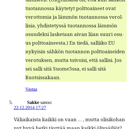
tuotan­nos­sa käyte­tyt polt­toaineet ovat
verot­to­mia ja läm­mön tuotan­nos­sa verol­
lisia, yhdis­te­tyssä tuotan­nos­sa läm­mön
osu­udek­si las­ke­taan aivan liian suuri osu­
us polt­toaineesta.) En tiedä, sal­li­iko EU
nyky­isin sähkön tuotan­non polt­toainei­den
vero­tuk­sen, mut­ta toivoisi, että sal­lisi. Jos
sei sal­li sitä Suome3ssa, ei sal­li sitä
Ruotsissakaan.
Vastaa
Sakke
sanoo:
22.12.2014 17:27
Väli­aikaista kaik­ki on vaan … , mut­ta olisiko­han
nyt hyvä het­ki täyt­tää maan kaik­ki öljysäiliöt?