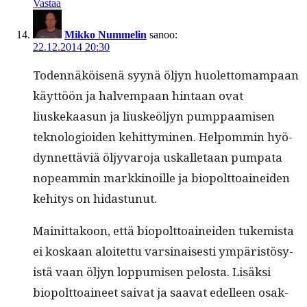
Vastaa
Mikko Nummelin
sanoo:
22.12.2014 20:30
Toden­näköisenä syynä öljyn huo­let­tomam­paan
käyt­töön ja halvem­paan hin­taan ovat
liuskekaa­sun ja liuskeöljyn pump­paamisen
teknolo­gioiden kehit­tymi­nen. Helpom­min hyö­
dyn­net­täviä öljy­varo­ja uskalletaan pumpa­ta
nopeam­min markki­noille ja biopolt­toainei­den
kehi­tys on hidastunut.
Mainit­takoon, että biopolt­toainei­den tukemista
ei koskaan aloitet­tu varsi­nais­es­ti ympäristösy­
istä vaan öljyn lop­pumisen pelosta. Lisäk­si
biopolt­toaineet sai­vat ja saa­vat edelleen osak­