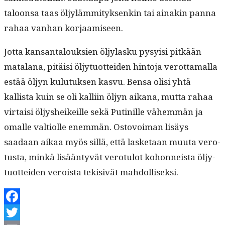
taloon­sa taas öljyläm­mi­tyk­senkin tai ainakin pan­na
rahaa van­han korjaamiseen.
Jot­ta kansan­talouk­sien öljy­lasku pysy­isi pitkään
mata­lana, pitäisi öljy­tuot­tei­den hin­to­ja verot­ta­mal­la
estää öljyn kulu­tuk­sen kasvu. Ben­sa olisi yhtä
kallista kuin se oli kalli­in öljyn aikana, mut­ta rahaa
vir­taisi öljysheikeille sekä Putinille vähem­män ja
oma­lle val­ti­olle enem­män. Ostovoiman lisäys
saadaan aikaa myös sil­lä, että las­ke­taan muu­ta vero­
tus­ta, minkä lisään­tyvät vero­tu­lot kohon­neista öljy­
tuot­tei­den veroista tek­i­sivät mahdolliseksi.
Facebook