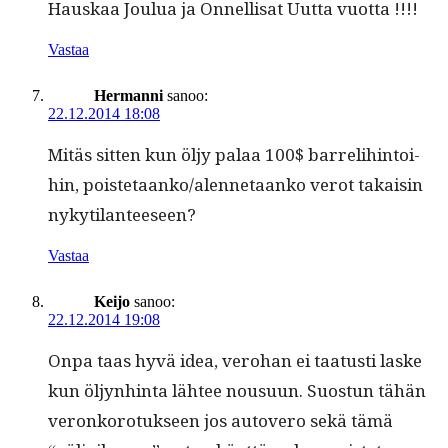
Hauskaa Joulua ja Onnel­lisat Uut­ta vuotta !!!!
Vastaa
Hermanni
sanoo:
22.12.2014 18:08
Mitäs sit­ten kun öljy palaa 100$ bar­reli­hin­toi­
hin, poistetaanko/alennetaanko verot takaisin
nykytilanteeseen?
Vastaa
Keijo
sanoo:
22.12.2014 19:08
Onpa taas hyvä idea, vero­han ei taa­tusti laske
kun öljyn­hin­ta läh­tee nousu­un. Suos­tun tähän
veronko­ro­tuk­seen jos autovero sekä tämä