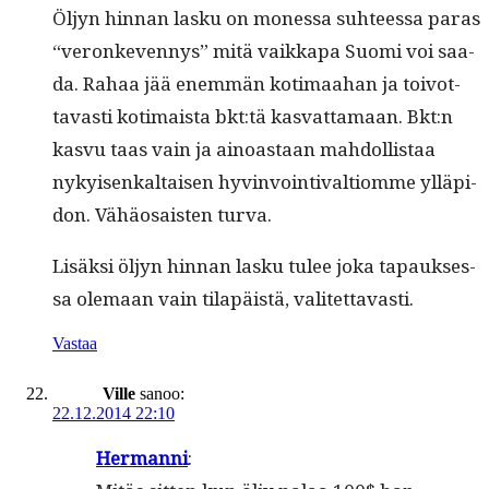
Öljyn hin­nan lasku on mon­es­sa suh­teessa paras
“veronkeven­nys” mitä vaikka­pa Suo­mi voi saa­
da. Rahaa jää enem­män koti­maa­han ja toiv­ot­
tavasti koti­maista bkt:tä kas­vat­ta­maan. Bkt:n
kasvu taas vain ja ain­oas­taan mah­dol­lis­taa
nykyisenkaltaisen hyv­in­voin­ti­val­tiomme ylläpi­
don. Vähäo­sais­ten turva.
Lisäk­si öljyn hin­nan lasku tulee joka tapauk­ses­
sa ole­maan vain tilapäistä, valitettavasti.
Vastaa
Ville
sanoo:
22.12.2014 22:10
Her­man­ni
: