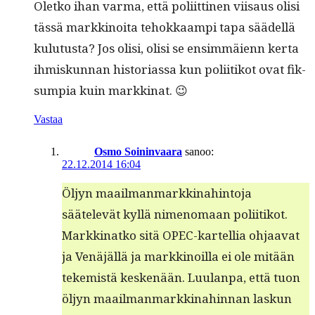
Oletko ihan var­ma, että poli­it­ti­nen viisaus olisi
tässä markki­noi­ta tehokkaampi tapa säädel­lä
kulu­tus­ta? Jos olisi, olisi se ensim­mäi­enn ker­ta
ihmiskun­nan his­to­ri­as­sa kun poli­itikot ovat fik­
sumpia kuin markkinat. 😉
Vastaa
Osmo Soininvaara
sanoo:
22.12.2014 16:04
Öljyn maail­man­markki­nahin­to­ja
säätelevät kyl­lä nimeno­maan poli­itikot.
Markki­natko sitä OPEC-kartel­lia ohjaa­vat
ja Venäjäl­lä ja markki­noil­la ei ole mitään
tekemistä keskenään. Luu­lan­pa, että tuon
öljyn maail­man­markki­nahin­nan laskun