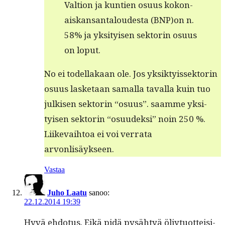
Val­tion ja kun­tien osu­us kokon­
aiskansan­taloud­es­ta (BNP)on n.
58% ja yksi­tyisen sek­torin osu­us
on loput.
No ei todel­lakaan ole. Jos yksik­tyis­sek­torin
osu­us las­ke­taan samal­la taval­la kuin tuo
julkisen sek­torin “osu­us”. saamme yksi­
tyisen sek­torin “osu­udek­si” noin 250 %.
Liike­vai­h­toa ei voi ver­ra­ta
arvonlisäykseen.
Vastaa
Juho Laatu
sanoo:
22.12.2014 19:39
Hyvä ehdo­tus. Eikä pidä pysähtyä öljy­tuot­teisi­