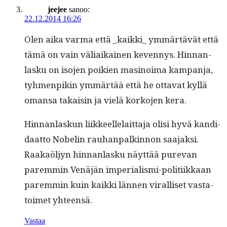
jeejee
sanoo:
22.12.2014 16:26
Olen aika var­ma että _kaikki_ ymmärtävät että
tämä on vain väli­aikainen keven­nys. Hin­nan­
lasku on iso­jen poikien masi­noima kam­pan­ja,
tyh­men­pikin ymmärtää että he otta­vat kyl­lä
omansa takaisin ja vielä korko­jen kera.
Hin­nan­laskun liik­keel­le­lait­ta­ja olisi hyvä kan­di­
daat­to Nobelin rauhan­palkin­non saa­jak­si.
Raakaöljyn hin­nan­lasku näyt­tää pure­van
parem­min Venäjän impe­ri­al­is­mi-poli­ti­ikkaan
parem­min kuin kaik­ki län­nen viral­liset vas­ta­
toimet yhteensä.
Vastaa