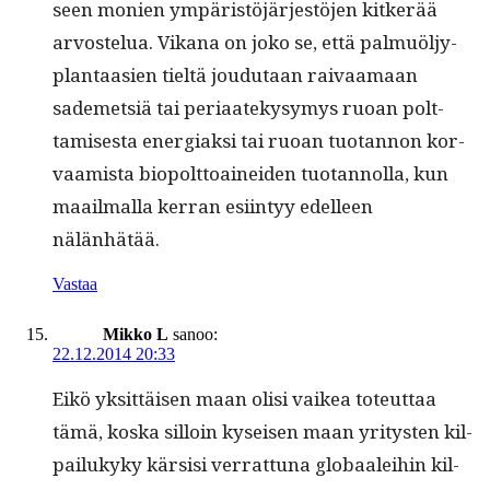
seen monien ympäristöjär­jestö­jen kitk­erää
arvostelua. Vikana on joko se, että pal­muöljy­
plan­taasien tieltä joudu­taan raivaa­maan
sademet­siä tai peri­aatekysymys ruoan polt­
tamis­es­ta ener­giak­si tai ruoan tuotan­non kor­
vaamista biopolt­toainei­den tuotan­nol­la, kun
maail­mal­la ker­ran esi­in­tyy edelleen
nälänhätää.
Vastaa
Mikko L
sanoo:
22.12.2014 20:33
Eikö yksit­täisen maan olisi vaikea toteut­taa
tämä, kos­ka sil­loin kyseisen maan yri­tys­ten kil­
pailukyky kär­sisi ver­rat­tuna globaalei­hin kil­