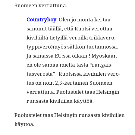
Suomeen verrattuna.
Coun­try­boy
: Olen jo mon­ta ker­taa
sanonut tääl­lä, että Ruot­si verot­taa
kivi­hi­iltä tiety­il­lä veroil­la (rikkivero,
typpivero)myös sähkön tuotan­nos­sa.
Ja samas­sa EU:ssa ollaan ! Myöskään
en ole samaa mieltä tästä “ran­gais­
tusveros­ta” . Ruot­sis­sa kivi­hi­ilen vero­
tus on noin 2,5‑kertainen Suomeen
ver­rat­tuna. Puo­lus­telet taas Helsin­gin
run­sas­ta kivi­hi­ilen käyttöä.
Puo­lus­telet taas Helsin­gin run­sas­ta kivi­hi­ilen
käyttöä.