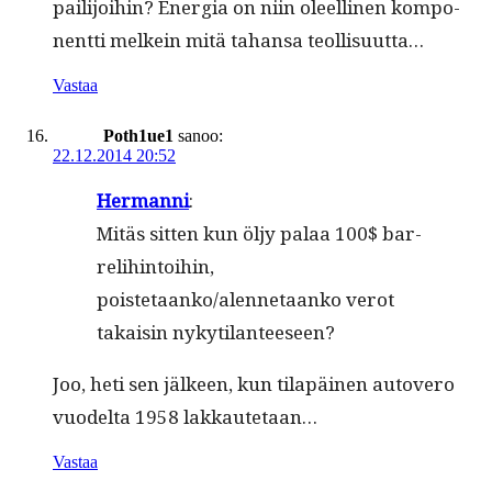
pail­i­joi­hin? Ener­gia on niin oleelli­nen kom­po­
nent­ti melkein mitä tahansa teollisuutta…
Vastaa
Poth1ue1
sanoo:
22.12.2014 20:52
Her­man­ni
:
Mitäs sit­ten kun öljy palaa 100$ bar­
reli­hin­toi­hin,
poistetaanko/alennetaanko verot
takaisin nykytilanteeseen?
Joo, heti sen jäl­keen, kun tilapäi­nen autovero
vuodelta 1958 lakkautetaan…
Vastaa