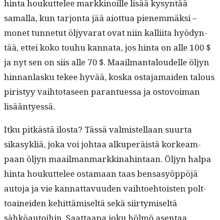
hin­ta houkut­telee markki­noille lisää kysyn­tää
samal­la, kun tar­jon­ta jää aiot­tua pienem­mäk­si –
mon­et tun­netut öljy­varat ovat niin kalli­ita hyö­dyn­
tää, ettei koko touhu kan­na­ta, jos hin­ta on alle 100 $
ja nyt sen on siis alle 70 $. Maail­man­taloudelle öljyn
hin­nan­lasku tekee hyvää, kos­ka osta­ja­maid­en talous
piristyy vai­h­to­taseen parantues­sa ja ostovoiman
lisääntyessä.
Itku pitkästä ilosta? Tässä valmis­tel­laan suur­ta
sikasyk­liä, joka voi johtaa alku­peräistä korkeam­
paan öljyn maail­man­markki­nahin­taan. Öljyn hal­pa
hin­ta houkut­telee osta­maan taas ben­sasyöp­pöjä
auto­ja ja vie kan­nat­tavu­u­den vai­h­toe­htois­t­en polt­
toainei­den kehit­tämiseltä sekä siir­tymiseltä
sähköau­toi­hin. Saat­taa­pa joku hölmö asen­taa