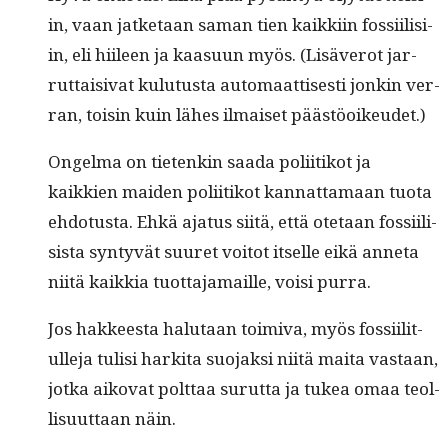
in, vaan jatke­taan saman tien kaikki­in fos­si­il­isi­
in, eli hiileen ja kaa­su­un myös. (Lisäverot jar­
rut­taisi­vat kulu­tus­ta automaat­tis­es­ti jonkin ver­
ran, toisin kuin läh­es ilmaiset päästöoikeudet.)
Ongel­ma on tietenkin saa­da poli­itikot ja
kaikkien maid­en poli­itikot kan­nat­ta­maan tuo­ta
ehdo­tus­ta. Ehkä aja­tus siitä, että ote­taan fos­si­il­i­
sista syn­tyvät suuret voitot itselle eikä anneta
niitä kaikkia tuot­ta­ja­maille, voisi purra.
Jos hak­keesta halu­taan toimi­va, myös fos­si­il­i­t­
ulle­ja tulisi harki­ta suo­jak­si niitä mai­ta vas­taan,
jot­ka aiko­vat polt­taa surut­ta ja tukea omaa teol­
lisu­ut­taan näin.