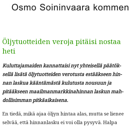
Öljytuotteiden veroja pitäisi nostaa
heti
Kulut­ta­ja­maid­en kan­nat­taisi nyt yhteisel­lä päätök­
sel­lä lisätä öljy­tuot­tei­den vero­tus­ta estääk­seen hin­
nan laskua kään­tämästä kulu­tus­ta nousu­un ja
pitääk­seen maail­man­markki­nahin­nan laskun mah­
dol­lisim­man pitkäaikaisena.
En tiedä, mikä ajaa öljyn hin­taa alas, mut­ta se lie­nee
selvää, että hin­nan­lasku ei voi olla pysyvä. Hal­pa