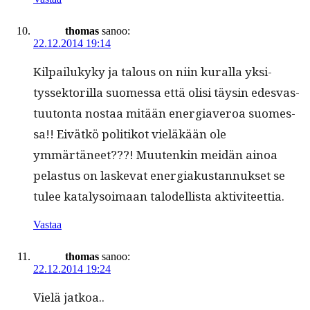
thomas
sanoo:
22.12.2014 19:14
Kil­pailukyky ja talous on niin kural­la yksi­
tyssek­to­ril­la suomes­sa että olisi täysin edesvas­
tu­u­ton­ta nos­taa mitään ener­giaveroa suomes­
sa!! Eivätkö poli­tikot vieläkään ole
ymmärtäneet???! Muutenkin mei­dän ain­oa
pelas­tus on laske­vat ener­giakus­tan­nuk­set se
tulee katalysoimaan talodel­lista aktiviteettia.
Vastaa
thomas
sanoo:
22.12.2014 19:24
Vielä jatkoa..