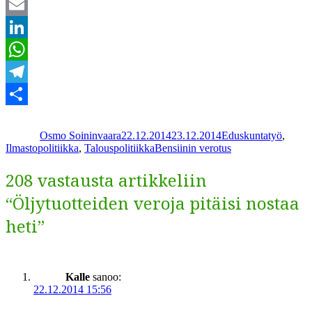
Twitter
Email
LinkedIn
WhatsApp
Telegram
Kirjoittaja
Julkaistu
Kategoriat
Share
Osmo Soininvaara
22.12.2014
23.12.2014
Eduskuntatyö
,
Avainsanat
Ilmastopolitiikka
,
Talouspolitiikka
Bensiinin verotus
208 vastausta artikkeliin
“Öljytuotteiden veroja pitäisi nostaa
heti”
Kalle
sanoo:
22.12.2014 15:56