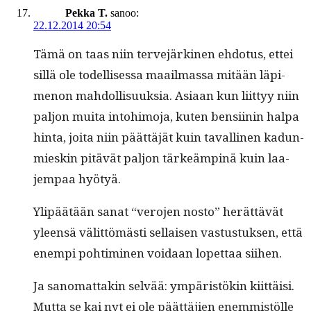
Pekka T.
sanoo:
22.12.2014 20:54
Tämä on taas niin ter­ve­järki­nen ehdo­tus, ettei
sil­lä ole todel­lises­sa maail­mas­sa mitään läpi­
menon mah­dol­lisuuk­sia. Asi­aan kun liit­tyy niin
paljon mui­ta into­hi­mo­ja, kuten ben­si­inin hal­pa
hin­ta, joi­ta niin päät­täjät kuin tavalli­nen kadun­
mie­skin pitävät paljon tärkeämp­inä kuin laa­
jem­paa hyötyä.
Ylipäätään sanat “vero­jen nos­to” herät­tävät
yleen­sä välit­tömästi sel­l­aisen vas­tus­tuk­sen, että
enem­pi pohtimi­nen voidaan lopet­taa siihen.
Ja sanomat­takin selvää: ympäristökin kiit­täisi.
Mut­ta se kai nyt ei ole päät­täjien enem­mistölle