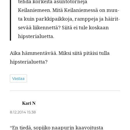
tehdä korkei­ta asun­to­torne­ja
Keilaniemeen. Mitä Keilaniemessä on muu­
ta kuin parkkipaikko­ja, ramppe­ja ja häir­it­
sevää liiken­net­tä? Siitä ei tule koskaan
hipsterialuetta.
Aika häm­men­tävää. Mik­si siitä pitäisi tul­la
hipsterialuetta?
Vastaa
Kari N
sanoo:
8.12.2014 15:38
“En tiedä, sopi­iko naa­purin kaavoitus­ta