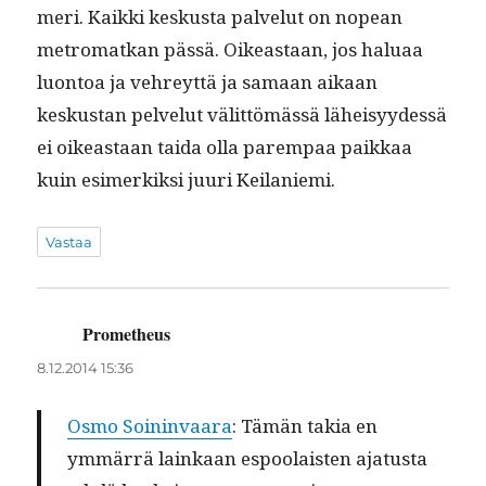
meri. Kaik­ki keskus­ta palve­lut on nopean
metro­matkan pässä. Oikeas­t­aan, jos halu­aa
luon­toa ja vehreyt­tä ja samaan aikaan
keskus­tan pelve­lut välit­tömässä läheisyy­dessä
ei oikeas­t­aan tai­da olla parem­paa paikkaa
kuin esimerkik­si juuri Keilaniemi.
Vastaa
Prometheus
sanoo:
8.12.2014 15:36
Osmo Soin­in­vaara
: Tämän takia en
ymmär­rä lainkaan espoolais­ten aja­tus­ta