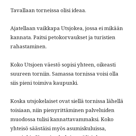
Taval­laan torneis­sa olisi ideaa.
Ajatel­laan vaikka­pa Utsjokea, jos­sa ei mikään
kan­na­ta. Pait­si petoko­r­vauk­set ja tur­istien
rahastaminen.
Koko Utsjoen väestö sopisi yhteen, oikeasti
suureen torni­in. Samas­sa tor­nissa voisi olla
siis pieni toimi­va kaupunki.
Kos­ka utsjoke­laiset ovat siel­lä tor­nissa lähel­lä
toisi­aan, niin pienyrit­tämi­nen palvelu­iden
muo­dos­sa tulisi kan­nat­tavam­mak­si. Koko
yhteisö säästäisi myös asumisku­luis­sa,