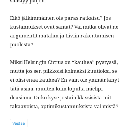
säästyy paljon.
Eikö jälkim­mäi­nen ole paras ratkaisu? Jos
kus­tan­nuk­set ovat samat? Vai mitkä oli­vat ne
argu­men­tit mata­lan ja tiivi­in rak­en­tamisen
puolesta?
Mik­si Helsin­gin Cir­rus on “kauhea” pystyssä,
mut­ta jos sen pilkkoisi kolmek­si kuu­tiok­si, se
ei olisi enää kauhea? En vain ole ymmärtänyt
tätä asi­aa, muuten kuin lop­ul­ta mielipi­
deasiana. Onko kyse jostain klas­si­sista mit­
takaavoista, opti­mikus­tan­nuk­sista vai mistä?
Vastaa