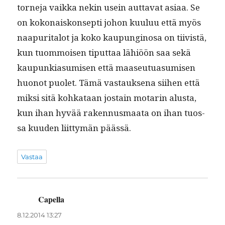
torne­ja vaik­ka nekin usein aut­ta­vat asi­aa. Se
on kokon­aiskon­sep­ti johon kuu­luu että myös
naa­pu­ri­talot ja koko kaupungi­nosa on tiivistä,
kun tuom­moi­sen tiput­taa lähiöön saa sekä
kaupunki­a­sumisen että maaseu­tu­a­sumisen
huonot puo­let. Tämä vas­tauk­se­na siihen että
mik­si sitä kohkataan jostain motarin alus­ta,
kun ihan hyvää raken­nus­maa­ta on ihan tuos­
sa kuu­den liit­tymän päässä.
Vastaa
Capella
sanoo:
8.12.2014 13:27