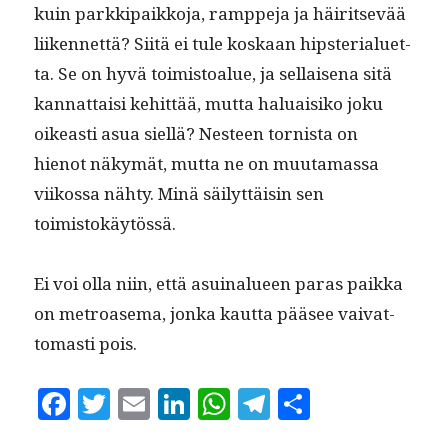
kuin parkkipaikko­ja, ramppe­ja ja häir­it­sevää
liiken­net­tä? Siitä ei tule koskaan hip­ste­ri­aluet­
ta. Se on hyvä toimis­toalue, ja sel­l­aise­na sitä
kan­nat­taisi kehit­tää, mut­ta halu­aisiko joku
oikeasti asua siel­lä? Nes­teen tor­nista on
hienot näkymät, mut­ta ne on muu­ta­mas­sa
viikos­sa nähty. Minä säi­lyt­täisin sen
toimistokäytössä.
Ei voi olla niin, että asuinalueen paras paik­ka
on metroase­ma, jon­ka kaut­ta pääsee vai­vat­
tomasti pois.
F
T
E
Li
W
T
S
a
w
m
n
h
el
h