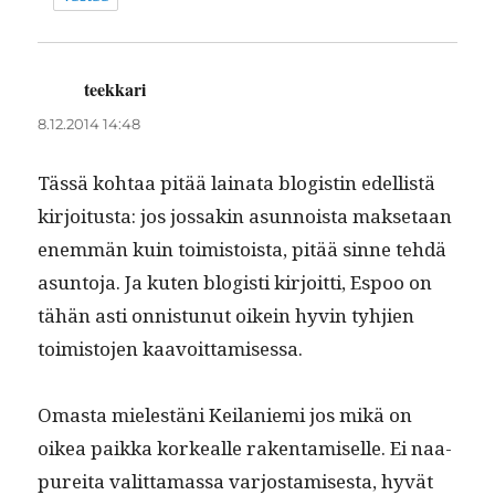
teekkari
sanoo:
8.12.2014 14:48
Tässä kohtaa pitää laina­ta blo­gistin edel­listä
kir­joi­tus­ta: jos jos­sakin asun­noista mak­se­taan
enem­män kuin toimis­toista, pitää sinne tehdä
asun­to­ja. Ja kuten blo­gisti kir­joit­ti, Espoo on
tähän asti onnis­tunut oikein hyvin tyhjien
toimis­to­jen kaavoittamisessa.
Omas­ta mielestäni Keilanie­mi jos mikä on
oikea paik­ka korkealle rak­en­tamiselle. Ei naa­
pure­i­ta valit­ta­mas­sa var­jostamis­es­ta, hyvät