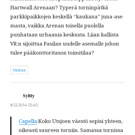
Hart­wall Are­naan? Type­rä torn­in­pätkä
parkkipaikko­jen keskel­lä “kaukana” juna-ase­
mas­ta, vaik­ka Are­nan toisel­la puolel­la
puuhataan urbaa­nia keskus­ta. Liian kallista
VR:n sijoit­tua Pasi­lan uudelle ase­malle johon
tulee pääkont­tori­ta­son toimitilaa?
Vastaa
Syltty
sanoo:
8.12.2014 13:40
Capel­la
:Koko Utsjoen väestö sopisi yhteen,
oikeasti suureen torni­in. Samas­sa tor­nissa