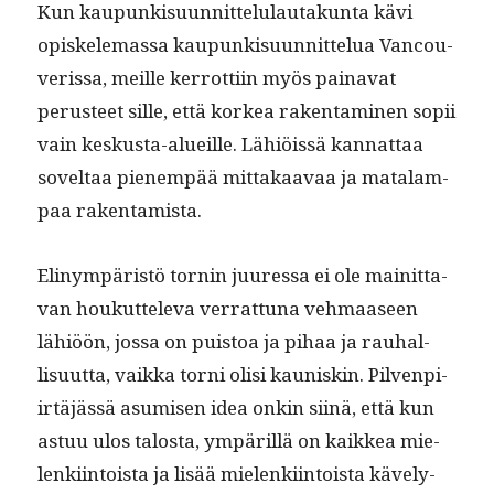
Kun kaupunkisu­un­nit­telu­lau­takun­ta kävi
opiskele­mas­sa kaupunkisu­un­nit­telua Van­cou­
veris­sa, meille ker­rot­ti­in myös paina­vat
perus­teet sille, että korkea rak­en­t­a­mi­nen sopii
vain keskus­ta-alueille. Lähiöis­sä kan­nat­taa
soveltaa pienem­pää mit­takaavaa ja mata­lam­
paa rakentamista.
Elinympäristö tornin juures­sa ei ole mainit­ta­
van houkut­tel­e­va ver­rat­tuna vehmaaseen
lähiöön, jos­sa on puis­toa ja pihaa ja rauhal­
lisu­ut­ta, vaik­ka torni olisi kau­niskin. Pil­ven­pi­
irtäjässä asumisen idea onkin siinä, että kun
astuu ulos talosta, ympäril­lä on kaikkea mie­
lenki­in­toista ja lisää mie­lenki­in­toista käve­ly­