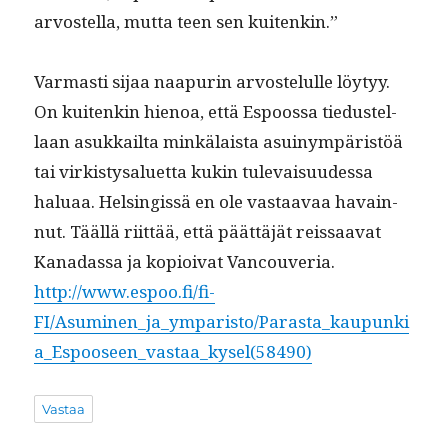
arvostel­la, mut­ta teen sen kuitenkin.”
Var­masti sijaa naa­purin arvostelulle löytyy.
On kuitenkin hienoa, että Espoos­sa tiedustel­
laan asukkail­ta minkälaista asuinympäristöä
tai virk­istysaluet­ta kukin tule­vaisu­udessa
halu­aa. Helsingis­sä en ole vas­taavaa havain­
nut. Tääl­lä riit­tää, että päät­täjät reis­saa­vat
Kanadas­sa ja kopi­oi­vat Vancouveria.
http://www.espoo.fi/fi-
FI/Asuminen_ja_ymparisto/Parasta_kaupunki
a_Espooseen_vastaa_kysel(58490)
Vastaa