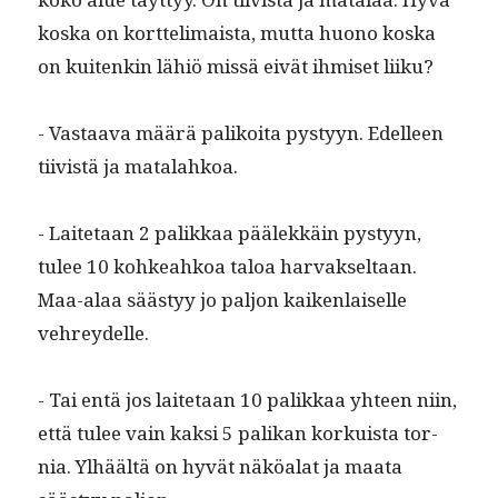
kos­ka on kort­te­limaista, mut­ta huono kos­ka
on kuitenkin lähiö mis­sä eivät ihmiset liiku?
- Vas­taa­va määrä palikoi­ta pystyyn. Edelleen
tiivistä ja matalahkoa.
- Laite­taan 2 palikkaa päälekkäin pystyyn,
tulee 10 kohkeahkoa taloa har­vak­seltaan.
Maa-alaa säästyy jo paljon kaiken­laiselle
vehreydelle.
- Tai entä jos laite­taan 10 palikkaa yhteen niin,
että tulee vain kak­si 5 palikan korkuista tor­
nia. Ylhäältä on hyvät näköalat ja maa­ta