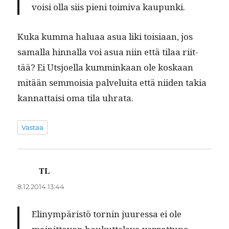
voisi olla siis pieni toimi­va kaupunki.
Kuka kum­ma halu­aa asua liki toisi­aan, jos
samal­la hin­nal­la voi asua niin että tilaa riit­
tää? Ei Utsjoel­la kum­minkaan ole koskaan
mitään sem­moisia palvelui­ta että niiden takia
kan­nat­taisi oma tila uhrata.
Vastaa
TL
sanoo:
8.12.2014 13:44
Elinympäristö tornin juures­sa ei ole