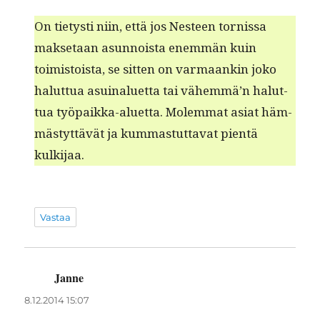
On tietysti niin, että jos Nes­teen tor­nissa
mak­se­taan asun­noista enem­män kuin
toimis­toista, se sit­ten on var­maankin joko
halut­tua asuinaluet­ta tai vähem­mä’n halut­
tua työ­paik­ka-aluet­ta. Molem­mat asi­at häm­
mästyt­tävät ja kum­mas­tut­ta­vat pien­tä
kulkijaa.
Vastaa
Janne
sanoo:
8.12.2014 15:07