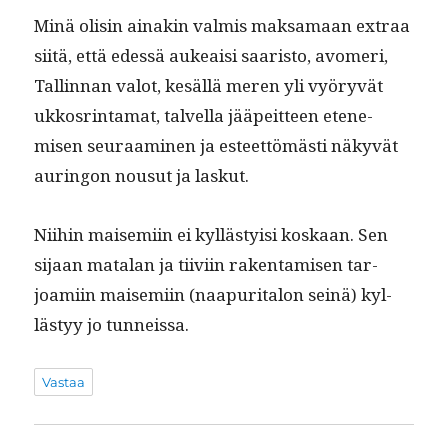
Minä olisin ainakin valmis mak­samaan extraa
siitä, että edessä aukeaisi saaris­to, avomeri,
Tallinnan val­ot, kesäl­lä meren yli vyöryvät
ukkos­rin­ta­mat, talvel­la jääpeit­teen eten­e­
misen seu­raami­nen ja esteet­tömästi näkyvät
auringon nousut ja laskut.
Niihin maisemi­in ei kyl­lästy­isi koskaan. Sen
sijaan mata­lan ja tiivi­in rak­en­tamisen tar­
joami­in maisemi­in (naa­pu­ri­talon seinä) kyl­
lästyy jo tunneissa.
Vastaa