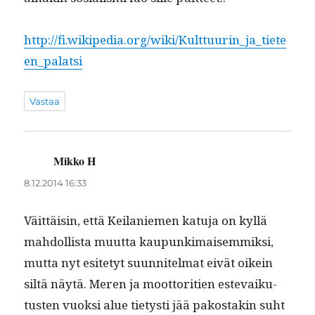
http://fi.wikipedia.org/wiki/Kulttuurin_ja_tiete
en_palatsi
Vastaa
Mikko H
sanoo:
8.12.2014 16:33
Väit­täisin, että Keilaniemen katu­ja on kyl­lä
mah­dol­lista muut­ta kaupunki­maisem­mik­si,
mut­ta nyt esite­tyt suun­nitel­mat eivät oikein
siltä näytä. Meren ja moot­tori­tien este­vaiku­
tusten vuok­si alue tietysti jää pakostakin suht