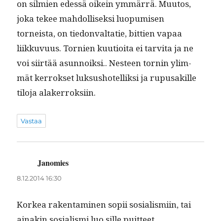
on silmien edessä oikein ymmär­rä. Muu­tos,
joka tekee mah­dol­lisek­si luop­umisen
torneista, on tiedonva­l­tatie, bit­tien vapaa
liikku­vu­us. Tornien kuu­tioi­ta ei tarvi­ta ja ne
voi siirtää asun­noik­si.. Nes­teen tornin ylim­
mät ker­rokset luk­sushotel­lik­si ja rupusakille
tilo­ja alakerroksiin.
Vastaa
Janomies
sanoo:
8.12.2014 16:30
Korkea rak­en­t­a­mi­nen sopii sosial­is­mi­in, tai
ainakin sosial­is­mi luo sille puitteet..