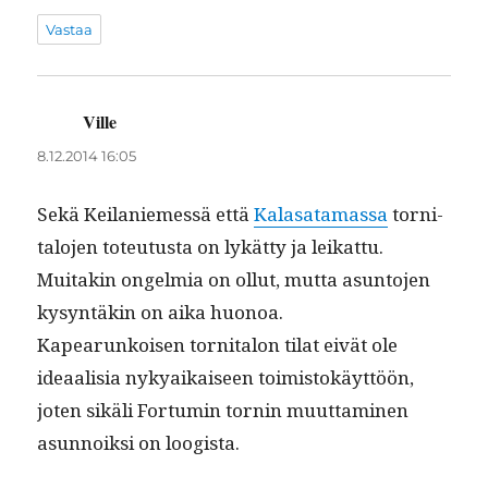
Vastaa
Ville
sanoo:
8.12.2014 16:05
Sekä Keilaniemessä että
Kalasa­ta­mas­sa
tor­ni­
talo­jen toteu­tus­ta on lykät­ty ja leikat­tu.
Muitakin ongelmia on ollut, mut­ta asun­to­jen
kysyn­täkin on aika huonoa.
Kapearunk­oisen tor­ni­talon tilat eivät ole
ideaal­isia nykyaikaiseen toimis­tokäyt­töön,
joten sikäli For­tu­min tornin muut­ta­mi­nen
asun­noik­si on loogista.