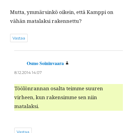
Mut­ta, ymmärsinkö oikein, että Kamp­pi on
vähän mata­lak­si rakennettu?
Vastaa
Osmo Soininvaara
sanoo:
8.12.2014 14:07
Töölön­ran­nan osalta teimme suuren
virheen, kun rak­en­simme sen niin
matalaksi.
Vastaa