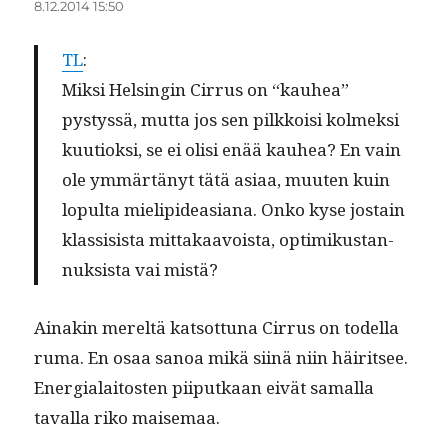
8.12.2014 15:50
TL
:
Mik­si Helsin­gin Cir­rus on “kauhea”
pystyssä, mut­ta jos sen pilkkoisi kolmek­si
kuu­tiok­si, se ei olisi enää kauhea? En vain
ole ymmärtänyt tätä asi­aa, muuten kuin
lop­ul­ta mielipi­deasiana. Onko kyse jostain
klas­si­sista mit­takaavoista, opti­mikus­tan­
nuk­sista vai mistä?
Ainakin mereltä kat­sot­tuna Cir­rus on todel­la
ruma. En osaa sanoa mikä siinä niin häir­it­see.
Ener­gialaitosten piiputkaan eivät samal­la
taval­la riko maisemaa.