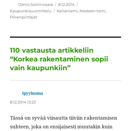
c
it
ai
k
at
e
a
Kirjoittaja
Julkaistu
Kategoriat
Osmo Soininvaara
8.12.2014
Avainsanat
Kaupunkisuunnittelu
Keilaniemi
,
Nesteen torni
,
e
te
l
e
s
g
re
Pilvenpiirtäjät
b
r
d
A
r
o
I
p
a
o
n
p
m
110 vastausta artikkeliin
k
“Korkea rakentaminen sopii
vain kaupunkiin”
tpyyluoma
sanoo:
8.12.2014 13:23
Tässä on syvää viisaut­ta tiivi­in rak­en­tamisen
suh­teen, joka on ensi­jais­es­ti muu­takin kuin