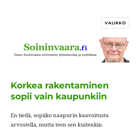
VALIKKO
Korkea rakentaminen
sopii vain kaupunkiin
En tiedä, sopi­iko naa­purin kaavoitus­ta
arvostel­la, mut­ta teen sen kuitenkin.