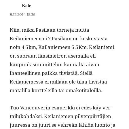
Kate
sanoo:
8.12.2014 15:36
Niin, mik­si Pasi­laan torne­ja mut­ta
Keilaniemeen ei ? Pasi­laan on keskus­tas­ta
noin 4.5km, Kailaniemeen 5.5Km. Keilanie­mi
on suo­raan län­simetron ase­mal­la eli
kaupunkisu­un­nit­telun kannal­ta aivan
ihanteelli­nen paik­ka tiivistää. Siel­lä
Keilaniemessä ei mil­lään ole tilaa tiivistää
matalil­la kort­teleil­la tai omakotitaloilla.
Tuo Van­cou­verin esimerk­ki ei edes käy ver­
tailuko­hdak­si. Keilaniemen pil­ven­pi­irtäjien
juures­sa on juuri se vehreän lähiön luon­to ja