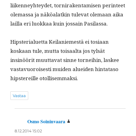
liiken­ney­htey­det, torni­rak­en­tamisen per­in­teet
ole­mas­sa ja näköalatkin tule­vat ole­maan aika
lail­la eri luokkaa kuin jos­sain Pasilassa.
Hip­ste­ri­aluet­ta Keilaniemestä ei tosi­aan
koskaan tule, mut­ta toisaal­ta jos tyl­sät
insinöörit muut­ta­vat sinne tornei­hin, las­kee
vas­tavuorois­es­ti muiden aluei­den hin­tata­so
hip­stereille otollisemmaksi.
Vastaa
Osmo Soininvaara
sanoo:
8.12.2014 15:02