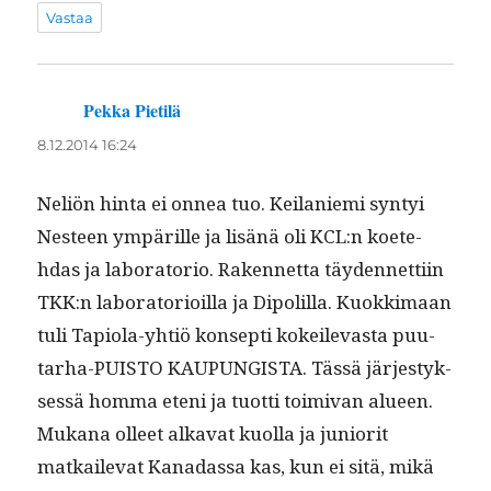
Vastaa
Pekka Pietilä
sanoo:
8.12.2014 16:24
Neliön hin­ta ei onnea tuo. Keilanie­mi syn­tyi
Nes­teen ympärille ja lisänä oli KCL:n koete­
hdas ja lab­o­ra­to­rio. Raken­net­ta täy­den­net­ti­in
TKK:n lab­o­ra­to­ri­oil­la ja Dipo­lil­la. Kuokki­maan
tuli Tapi­o­la-yhtiö kon­sep­ti kokeil­ev­as­ta puu­
tarha-PUIS­TO KAUPUNGISTA. Tässä järjestyk­
sessä hom­ma eteni ja tuot­ti toimi­van alueen.
Mukana olleet alka­vat kuol­la ja junior­it
matkail­e­vat Kanadas­sa kas, kun ei sitä, mikä