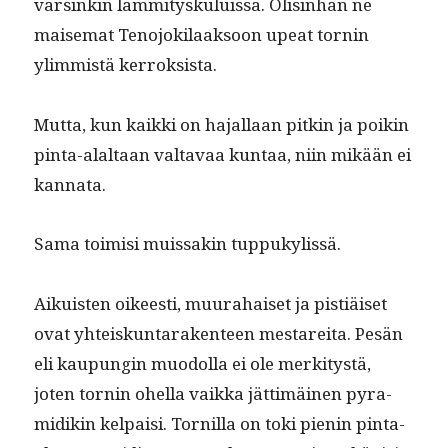
varsinkin läm­mi­tysku­luis­sa. Olis­in­han ne
maise­mat Teno­jok­i­laak­soon upeat tornin
ylim­mistä kerroksista.
Mut­ta, kun kaik­ki on hajal­laan pitkin ja poikin
pin­ta-alal­taan val­tavaa kun­taa, niin mikään ei
kannata.
Sama toimisi muis­sakin tuppukylissä.
Aikuis­ten oikeesti, muu­ra­haiset ja pis­tiäiset
ovat yhteiskun­tarak­en­teen mestare­i­ta. Pesän
eli kaupun­gin muodol­la ei ole merk­i­tys­tä,
joten tornin ohel­la vaik­ka jät­timäi­nen pyra­
midikin kel­paisi. Tornil­la on toki pienin pin­ta-