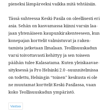
pienek­si läm­päreek­si vaik­ka mitä tehtäisiin.
Tässä suh­teessa Kes­ki-Pasi­la on oleel­lis­es­ti eri
asia. Sehän on kas­va­mas­sa kiin­ni varsin laa­
jaan yht­enäiseen kaupunki­rak­en­teeseen, kun
konepa­jan kort­telit valmis­tu­vat ja rak­en­
tamista jatke­taan Ilmalaan. Teol­lisu­uskadun
var­si toiv­ot­tavasti kehit­tyy ja sen toiseen
päähän tulee Kalasa­ta­ma. Kuten yleiskaavae­
si­tyk­sessä ja Pro Helsin­ki 2.0 ‑suun­nitelmis­sa
on todet­tu, Helsin­gin “toinen” keskus­ta ei ole
ne muu­ta­mat kort­telit Kes­ki-Pasi­las­sa, vaan
koko Teol­lisu­uskadun ympäristö.
Vastaa