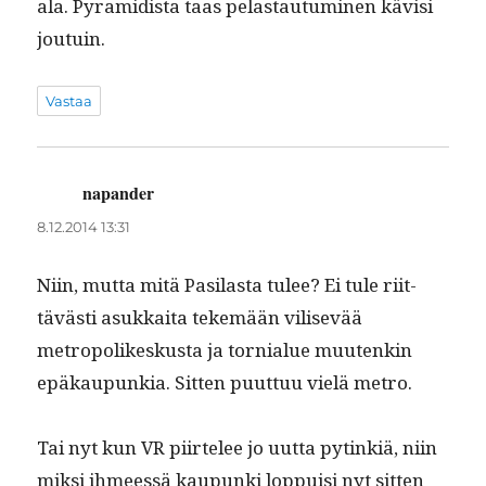
ala. Pyra­midista taas pelas­tau­tu­mi­nen kävisi
joutuin.
Vastaa
napander
sanoo:
8.12.2014 13:31
Niin, mut­ta mitä Pasi­las­ta tulee? Ei tule riit­
tävästi asukkai­ta tekemään vili­sevää
metropo­likeskus­ta ja tor­nialue muutenkin
epäkaupunkia. Sit­ten puut­tuu vielä metro.
Tai nyt kun VR piirtelee jo uut­ta pytinkiä, niin
mik­si ihmeessä kaupun­ki lop­puisi nyt sit­ten