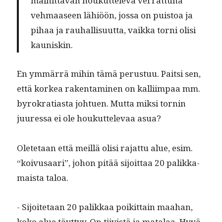
mainit­ta­van houkut­tel­e­va ver­rat­tuna
vehmaaseen lähiöön, jos­sa on puis­toa ja
pihaa ja rauhal­lisu­ut­ta, vaik­ka torni olisi
kauniskin.
En ymmär­rä mihin tämä perus­tuu. Pait­si sen,
että korkea rak­en­t­a­mi­nen on kalli­im­paa mm.
byrokra­ti­as­ta johtuen. Mut­ta mik­si tornin
juures­sa ei ole houkut­tel­e­vaa asua?
Olete­taan että meil­lä olisi rajat­tu alue, esim.
“koivusaari”, johon pitää sijoit­taa 20 palikka­
maista taloa.
- Sijoite­taan 20 palikkaa poikit­tain maa­han,
koko alue täyt­tyy. On tiivistä ja mata­laa. Hyvä