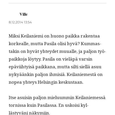
Ville
sanoo:
8.12.2014 13:54
Mik­si Keilanie­mi on huono paik­ka rak­en­taa
korkealle, mut­ta Pasi­la olisi hyvä? Kum­mas­
takin on hyvät yhtey­det muualle, ja paljon työ­
paikko­ja löy­tyy. Pasi­la on vieläpä varsin
epävi­ihty­isä paikkana, mut­ta silti siel­lä asuu
nykyäänkin paljon ihmisiä. Keilaniemestä on
nopea yhteys Helsin­gin keskustaan.
Itse asu­isin paljon mielu­um­min Keilaniemessä
tor­nissa kuin Pasi­las­sa. En uskoisi kyl­
lästyväni näkymiin.