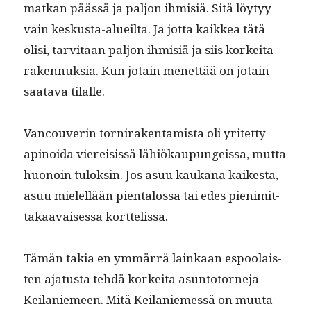
matkan päässä ja paljon ihmisiä. Sitä löy­tyy
vain keskus­ta-alueil­ta. Ja jot­ta kaikkea tätä
olisi, tarvi­taan paljon ihmisiä ja siis korkei­ta
raken­nuk­sia. Kun jotain menet­tää on jotain
saata­va tilalle.
Van­cou­verin torni­rak­en­tamista oli yritet­ty
apinoi­da vierei­sis­sä lähiökaupungeis­sa, mut­ta
huonoin tuloksin. Jos asuu kaukana kaikesta,
asuu mielel­lään pien­talos­sa tai edes pienimit­
takaavaises­sa korttelissa.
Tämän takia en ymmär­rä lainkaan espoolais­
ten aja­tus­ta tehdä korkei­ta asun­to­torne­ja
Keilaniemeen. Mitä Keilaniemessä on muu­ta