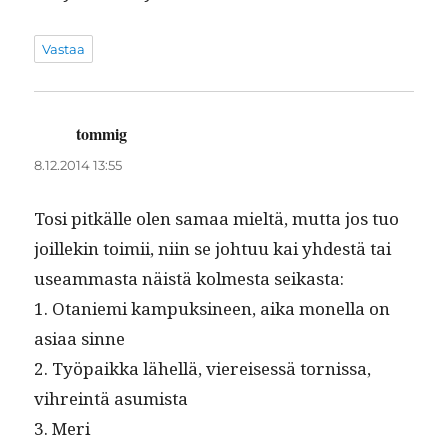
Vastaa
tommig
sanoo:
8.12.2014 13:55
Tosi pitkälle olen samaa mieltä, mut­ta jos tuo
joillekin toimii, niin se johtuu kai yhdestä tai
use­am­mas­ta näistä kolmes­ta seikasta:
1. Otanie­mi kam­puksi­neen, aika monel­la on
asi­aa sinne
2. Työ­paik­ka lähel­lä, viereisessä tor­nissa,
vihrein­tä asumista
3. Meri