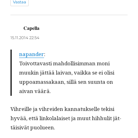
Vastaa
Capella
sanoo:
15.11.2014 22:54
napan­der
:
Toiv­ot­tavasti mah­dol­lisim­man moni
muukin jät­tää laivan, vaik­ka se ei olisi
uppoa­mas­sakaan, sil­lä sen suun­ta on
aivan väärä.
Vihreille ja vihrei­den kan­natuk­selle tek­isi
hyvää, että linko­lalaiset ja muut hih­hulit jät­
täi­sivät puolueen.