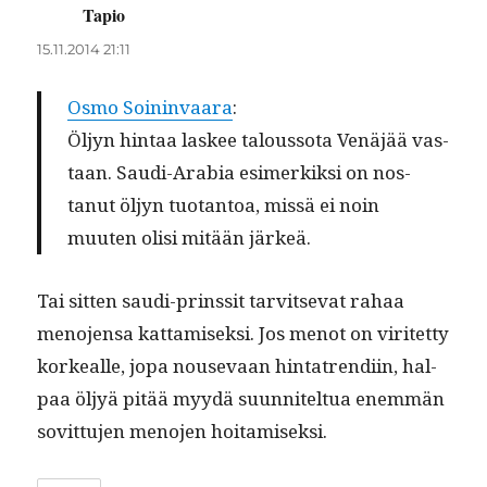
Tapio
sanoo:
15.11.2014 21:11
Osmo Soin­in­vaara
:
Öljyn hin­taa las­kee talous­so­ta Venäjää vas­
taan. Sau­di-Ara­bia esimerkik­si on nos­
tanut öljyn tuotan­toa, mis­sä ei noin
muuten olisi mitään järkeä.
Tai sit­ten sau­di-prinssit tarvit­se­vat rahaa
meno­jen­sa kat­tamisek­si. Jos menot on viritet­ty
korkealle, jopa nou­se­vaan hin­ta­trendi­in, hal­
paa öljyä pitää myy­dä suun­nitel­tua enem­män
sovit­tu­jen meno­jen hoitamiseksi.