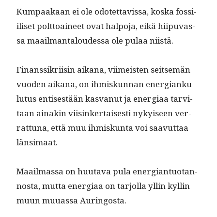
Kumpaakaan ei ole odotet­tavis­sa, kos­ka fos­si­
iliset polt­toaineet ovat halpo­ja, eikä hiipu­vas­
sa maail­man­taloudessa ole pulaa niistä.
Finanssikri­isin aikana, viimeis­ten seit­semän
vuo­den aikana, on ihmiskun­nan ener­gianku­
lu­tus entis­es­tään kas­vanut ja ener­giaa tarvi­
taan ainakin viisinker­tais­es­ti nykyiseen ver­
rat­tuna, että muu ihmiskun­ta voi saavut­taa
länsimaat.
Maail­mas­sa on huu­ta­va pula ener­giantuotan­
nos­ta, mut­ta ener­giaa on tar­jol­la yllin kyllin
muun muuas­sa Auringosta.