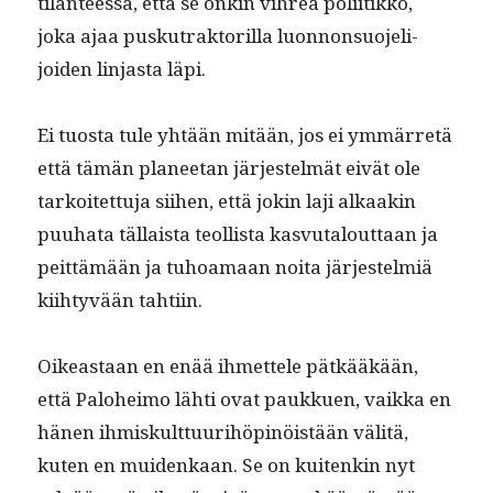
tilanteessa, että se onkin vihreä poli­itikko,
joka ajaa pusku­trak­to­ril­la luon­non­suo­jeli­
joiden lin­jas­ta läpi.
Ei tuos­ta tule yhtään mitään, jos ei ymmär­retä
että tämän pla­nee­tan jär­jestelmät eivät ole
tarkoitet­tu­ja siihen, että jokin laji alka­akin
puuha­ta täl­laista teol­lista kasvu­talout­taan ja
peit­tämään ja tuhoa­maan noi­ta jär­jestelmiä
kiihtyvään tahtiin.
Oikeas­t­aan en enää ihmettele pätkääkään,
että Palo­heimo lähti ovat paukkuen, vaik­ka en
hänen ihmiskult­tuuri­höpinöistään väl­itä,
kuten en muidenkaan. Se on kuitenkin nyt