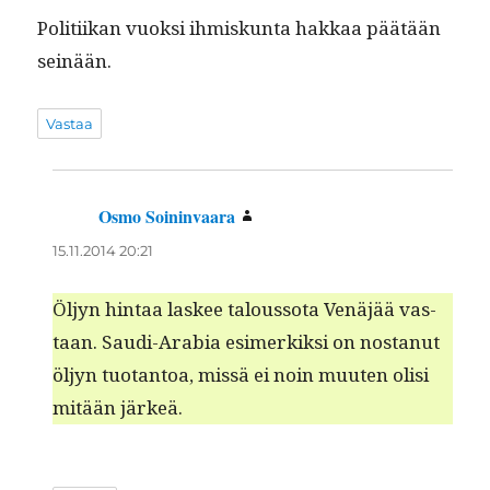
Poli­ti­ikan vuok­si ihmiskun­ta hakkaa päätään
seinään.
Vastaa
Osmo Soininvaara
sanoo:
15.11.2014 20:21
Öljyn hin­taa las­kee talous­so­ta Venäjää vas­
taan. Sau­di-Ara­bia esimerkik­si on nos­tanut
öljyn tuotan­toa, mis­sä ei noin muuten olisi
mitään järkeä.