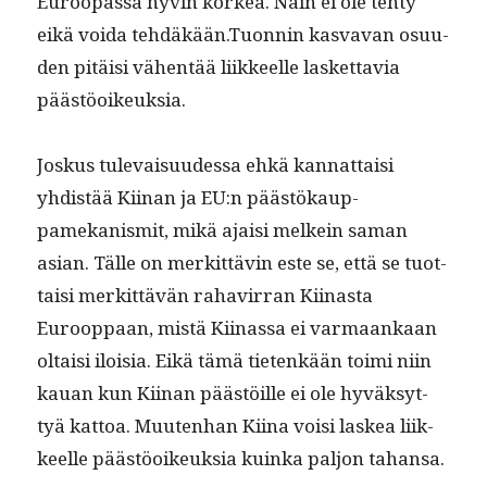
Euroopas­sa hyvin korkea. Näin ei ole tehty
eikä voi­da tehdäkään.Tuonnin kas­va­van osu­u­
den pitäisi vähen­tää liik­keelle las­ket­tavia
päästöoikeuksia.
Joskus tule­vaisu­udessa ehkä kan­nat­taisi
yhdis­tää Kiinan ja EU:n päästökaup­
pamekanis­mit, mikä ajaisi melkein saman
asian. Tälle on merkit­tävin este se, että se tuot­
taisi merkit­tävän rahavir­ran Kiinas­ta
Euroop­paan, mis­tä Kiinas­sa ei var­maankaan
oltaisi iloisia. Eikä tämä tietenkään toi­mi niin
kauan kun Kiinan päästöille ei ole hyväksyt­
tyä kat­toa. Muuten­han Kiina voisi laskea liik­
keelle päästöoikeuk­sia kuin­ka paljon tahansa.