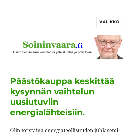
VALIKKO
Päästökauppa keskittää
kysynnän vaihtelun
uusiutuviin
energialähteisiin.
Olin torstaina ener­gia­te­ol­lisu­u­den juh­lasem­i­