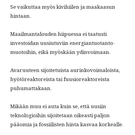
Se vaikut­taa myös kivi­hi­ilen ja maakaa­sun
hintaan.
Maail­man­talouden hiipues­sa ei taa­tusti
investoidan uusi­u­tu­vi­in ener­giantuotan­to­
muo­toi­hin, eikä myöskään ydinvoimaan.
Avaru­u­teen sijoite­tu­ista aurinkovoimaloista,
hyötöreak­tor­eista tai fuu­siore­ak­tor­eista
puhumattakaan.
Mikään muu ei auta kuin se, että uusi­in
teknolo­gioi­hin sijoite­taan oikeasti paljon
pääo­mia ja fos­si­ilis­ten hin­ta kas­vaa korkealle.