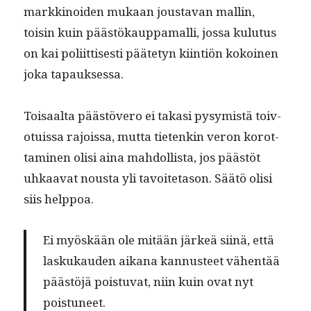
markki­noiden mukaan jous­ta­van mallin,
toisin kuin päästökaup­pa­malli, jos­sa kulu­tus
on kai poli­it­tis­es­ti pääte­tyn kiin­tiön kokoinen
joka tapauksessa.
Toisaal­ta päästövero ei takasi pysymistä toiv­
o­tuis­sa rajois­sa, mut­ta tietenkin veron korot­
ta­mi­nen olisi aina mah­dol­lista, jos päästöt
uhkaa­vat nous­ta yli tavoite­ta­son. Säätö olisi
siis helppoa.
Ei myöskään ole mitään järkeä siinä, että
laskukau­den aikana kan­nus­teet vähen­tää
päästöjä pois­tu­vat, niin kuin ovat nyt
poistuneet.