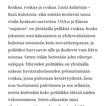
Roskaa, roskaa ja roskaa. Lisää kulut­ta­ja =
lisää kulu­tus­ta, eikä mitään kestävää tasoa
voi­da koskaan saavut­taa. USA:n ja Kiinan
“sopimus” on yhtälail­la pelkkää roskaa, kos­ka
jokainen uusi kiinalainen ja yhdys­val­ta­lainen
kulut­taa enem­män kuin iso­van­hempansa, ja
poli­itikot hur­raa­vat sille ja ihail­e­vat vain bkt:n
nousua. Sit­ten väli­in heit­etään joku viher­pe­
suläp­pä. Vihrei­den poli­ti­ik­ka on yhtälail­la
sokean hyvän­tah­toisu­u­den pehmit­tämään
roskaa, jos­sa puhutaan kestävyy­destä, luon­
non tuot­tamista palveluista ja sen sel­l­aista,
mut­ta kuitenkin koko poli­ti­ik­ka tähtää niiden
vähen­e­miseen. Sit­ten ollaankin siinä