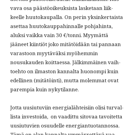
va­va osa päästöoikeuk­sista las­ke­taan liik­
keelle huu­tokau­pal­la. On perin yksinker­taista
aset­taa huu­tokaup­pahin­nalle poh­jahin­ta,
aluk­si vaik­ka vain 30 €/tonni. Myymät­tä
jääneet kiin­tiöt joko mitätöidään tai pan­naan
varas­toon myytäväk­si myöhem­min
nousukau­den koit­taes­sa. Jälkim­mäi­nen vai­h­
toe­hto on ilmas­ton kannal­ta huonom­pi kuin
edelli­nen (mitätöin­ti), mut­ta molem­mat ovat
parem­pia kuin nykytilanne.
Jot­ta uusi­u­tu­vi­in ener­gialähteisi­in olisi tur­val­
lista investoi­da, on vaa­dit­tu sito­vaa tavoitet­ta
uusi­u­tu­vien osu­udelle ener­giantuotan­nos­sa.
Tämä on alan kannal­ta ymmär­ret­tävä vaa­