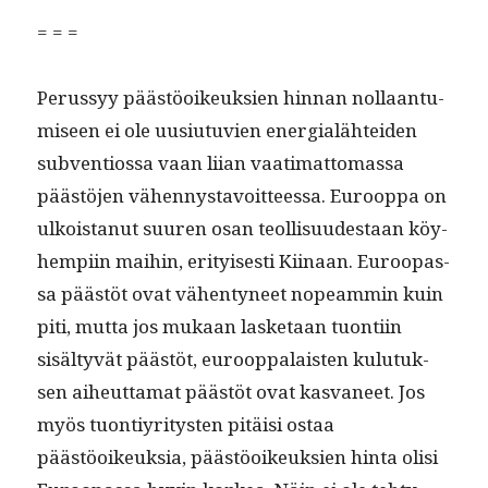
= = =
Perussyy päästöoikeuk­sien hin­nan nol­laan­tu­
miseen ei ole uusi­u­tu­vien ener­gialähtei­den
sub­ven­tios­sa vaan liian vaa­ti­mat­tomas­sa
päästö­jen vähen­nys­tavoit­teessa. Euroop­pa on
ulkois­tanut suuren osan teol­lisu­ud­estaan köy­
hempi­in mai­hin, eri­tyis­es­ti Kiinaan. Euroopas­
sa päästöt ovat vähen­tyneet nopeam­min kuin
piti, mut­ta jos mukaan las­ke­taan tuon­ti­in
sisäl­tyvät päästöt, euroop­palais­ten kulu­tuk­
sen aiheut­ta­mat päästöt ovat kas­va­neet. Jos
myös tuon­tiyri­tys­ten pitäisi ostaa
päästöoikeuk­sia, päästöoikeuk­sien hin­ta olisi