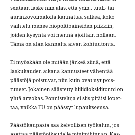
sen­tään laske niin alas, että ydin., tuuli- tai
aurinkovoimaloi­ta kan­nat­taa sulkea, koko
vai­htelu menee biopolt­toainei­den piikki­in,
joiden kysyn­tä voi men­nä ajoit­tain nol­laan.
Tämä on alan kannal­ta aivan kohtuutonta.
Ei myöskään ole mitään järkeä siinä, että
laskukau­den aikana kan­nus­teet vähen­tää
päästöjä pois­tu­vat, niin kuin ovat nyt pois­
tuneet. Jokainen säästet­ty hiilid­iok­sidi­ton­ni on
yhtä arvokas. Pon­nis­telu­ja ei siis pitäisi lopet­
taa, vaik­ka EU on päässyt lupaukseensa.
Päästökau­pas­ta saa kelvol­lisen työkalun, jos
aset­taa päästöoikeudelle min­im­i­hin­nan. Kas­