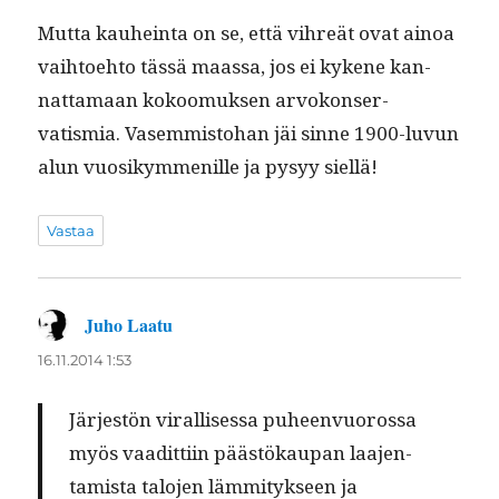
Mut­ta kauhein­ta on se, että vihreät ovat ain­oa
vai­h­toe­hto tässä maas­sa, jos ei kykene kan­
nat­ta­maan kokoomuk­sen arvokon­ser­
vatismia. Vasem­mis­to­han jäi sinne 1900-luvun
alun vuosikym­me­nille ja pysyy siellä!
Vastaa
Juho Laatu
sanoo:
16.11.2014 1:53
Jär­jestön viral­lises­sa puheen­vuorossa
myös vaa­dit­ti­in päästökau­pan laa­jen­
tamista talo­jen läm­mi­tyk­seen ja