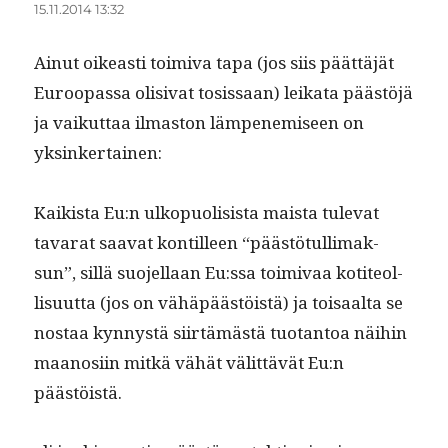
15.11.2014 13:32
Ain­ut oikeasti toimi­va tapa (jos siis päät­täjät
Euroopas­sa oli­si­vat tosis­saan) leika­ta päästöjä
ja vaikut­taa ilmas­ton läm­pen­e­miseen on
yksinkertainen:
Kaik­ista Eu:n ulkop­uoli­sista maista tule­vat
tavarat saa­vat kon­tilleen “päästö­tul­li­mak­
sun”, sil­lä suo­jel­laan Eu:ssa toimi­vaa koti­te­ol­
lisu­ut­ta (jos on vähäpäästöistä) ja toisaal­ta se
nos­taa kyn­nys­tä siirtämästä tuotan­toa näi­hin
maanosi­in mitkä vähät välit­tävät Eu:n
päästöistä.