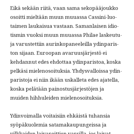
Eikä sekään riitä, vaan sama sekopääjoukko
osoit­ti mieltään muun muuas­sa Cassi­ni-luo­
taimen laukaisua vas­taan. Saman­laisen idi­o­
tismin vuok­si muun muuas­sa Phi­lae laskeu­tu­
ja varustet­ti­in aurinkopa­neeleil­la ydin­paris­
ton sijaan. Euroopan avaru­usjär­jestö ei
kehdan­nut edes ehdot­taa ydin­paris­toa, kos­ka
pelkäsi mie­lenosoituk­sia. Yhdys­val­lois­sa ydin­
paris­to­ja ei niin ikään uskalleta edes ajatel­la,
kos­ka pelätään pain­os­tusjär­jestö­jen ja
muiden hih­hulei­den mielenosoituksia.
Ydin­voimal­la voitaisi­in ehkäistä tuhan­sia
syöpäkuolemia sata­makaupungeis­sa ja
vilkkaiden laivare­it­tien var­sil­la, jos lai­vat