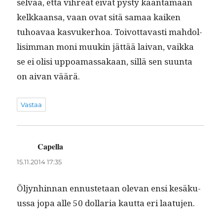
selvää, että vihreät eivät pysty kään­tämään
kelkkaansa, vaan ovat sitä samaa kaiken
tuhoavaa kasvuk­er­hoa. Toiv­ot­tavasti mah­dol­
lisim­man moni muukin jät­tää laivan, vaik­ka
se ei olisi uppoa­mas­sakaan, sil­lä sen suun­ta
on aivan väärä.
Vastaa
Capella
sanoo:
15.11.2014 17:35
Öljyn­hin­nan ennuste­taan ole­van ensi kesäku­
us­sa jopa alle 50 dol­lar­ia kaut­ta eri laatujen.