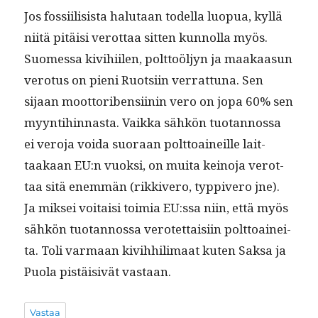
Jos fos­si­il­i­sista halu­taan todel­la luop­ua, kyl­lä
niitä pitäisi verot­taa sit­ten kun­nol­la myös.
Suomes­sa kivi­hi­ilen, polt­toöljyn ja maakaa­sun
vero­tus on pieni Ruot­si­in ver­rat­tuna. Sen
sijaan moot­toriben­si­inin vero on jopa 60% sen
myyn­ti­hin­nas­ta. Vaik­ka sähkön tuotan­nos­sa
ei vero­ja voi­da suo­raan polt­toaineille lait­
taakaan EU:n vuok­si, on mui­ta keino­ja verot­
taa sitä enem­män (rikkivero, typ­pivero jne).
Ja mik­sei voitaisi toimia EU:ssa niin, että myös
sähkön tuotan­nos­sa verotet­taisi­in polt­toainei­
ta. Toli var­maan kivi­h­hili­maat kuten Sak­sa ja
Puo­la pistäi­sivät vastaan.
Vastaa