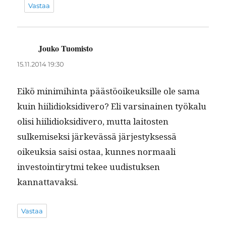
Vastaa
Jouko Tuomisto
sanoo:
15.11.2014 19:30
Eikö min­im­i­hin­ta päästöoikeuk­sille ole sama
kuin hiilid­iok­sidi­vero? Eli varsi­nainen työkalu
olisi hiilid­iok­sidi­vero, mut­ta laitosten
sulkemisek­si järkevässä järjestyk­sessä
oikeuk­sia saisi ostaa, kunnes nor­maali
investoin­tiryt­mi tekee uud­is­tuk­sen
kannattavaksi.
Vastaa