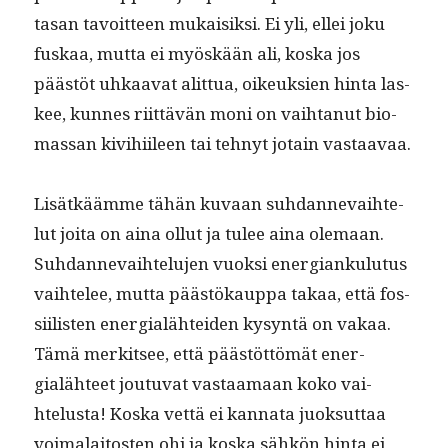
tasan tavoit­teen mukaisik­si. Ei yli, ellei joku
fuskaa, mut­ta ei myöskään ali, kos­ka jos
päästöt uhkaa­vat alit­tua, oikeuk­sien hin­ta las­
kee, kunnes riit­tävän moni on vai­h­tanut bio­
mas­san kivi­hi­ileen tai tehnyt jotain vastaavaa.
Lisätkäämme tähän kuvaan suh­dan­nevai­hte­
lut joi­ta on aina ollut ja tulee aina ole­maan.
Suh­dan­nevai­htelu­jen vuok­si ener­gianku­lu­tus
vai­htelee, mut­ta päästökaup­pa takaa, että fos­
si­ilis­ten ener­gialähtei­den kysyn­tä on vakaa.
Tämä merk­it­see, että päästöt­tömät ener­
gialäh­teet joutu­vat vas­taa­maan koko vai­
htelus­ta! Kos­ka vet­tä ei kan­na­ta juok­sut­taa
voimalaitosten ohi ja kos­ka sähkön hin­ta ei