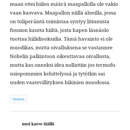
maan ettei hiilen määrä maa­pal­lol­la ole vakio
vaan kas­va­va. Maa­pal­lon niil­lä alueil­la, jos­sa
on tuliperäistä toim­intaa syn­tyy litiu­mista
fuu­sion kaut­ta hiiltä, jos­ta hapen läs­näo­lo
tuot­taa hiilid­iook­sidia. Tämä havain­to ei ole
muodikas, mut­ta oival­luk­se­na se vas­tan­nee
Nobelin palk­in­toon oikeut­tavaa oival­lus­ta,
mut­ta kas onnek­si idea nol­lat­ti­in jos ter­mo­fu­
u­siopom­mien kehit­telyssä ja tytötkin sai
uuden vaat­evil­li­tyk­sen bikinien muodossa.
Vastaa
uusi kasvo täällä
sanoo: