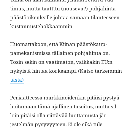
timus, mut­ta taattt­tu (nou­se­va?) poh­jahin­ta
päästöoikeuk­sille johtaa samaan tilanteeseen
kustannustehokkaammin.
Huo­mat­takoon, että Kiinan päästökaup­
pamekanis­mis­sa täl­lainen poh­jahin­ta on.
Tosin sekin on vaa­ti­ma­ton, vaikkakin EU:n
nyky­istä hin­taa korkeampi. (Kat­so tarkem­min
tästä)
Peri­aat­teessa markki­noidenkin pitäisi pystyä
hoita­maan tämä ajalli­nen tasoi­tus, mut­ta sil­
loin pitäisi olla riit­tävää luot­ta­mus­ta jär­
jestelmän pysyvyy­teen. Ei ole eikä tule.