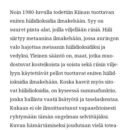
Noin 1980-luvul­la todet­ti­in Kiinan tuot­ta­van
eniten hiilid­iok­sidia ilmake­hään. Syy on
suuret pin­ta-alat, joil­la vil­jel­lään riisiä. Hiili
siir­tyy metaan­i­na ilmake­hään, jos­sa auringon
valo hajot­taa metaanin hiilid­iok­sidik­si ja
vedyk­si. Yleinen sään­tö on, maat, jot­ka muo­
dos­tu­vat kosteikoista ja soista sekä riisin vil­je­
lyyn käytet­tävät pel­lot tuot­ta­vat eniten hiilid­
iok­sidia ilmake­hään. Kos­ka kasvit myös sito­
vat hiilid­iok­sidia, on kyseessä sum­ma­funk­tio,
jon­ka hallinta vaatii lisä­työtä ja tase­lasken­taa.
Kukaan ei ole ilmoit­tau­tunut vapaae­htois­es­ti
ryhtymään tämän ongel­man selvit­täjäk­si.
Kuvan hämärtämisek­si joudu­taan vielä totea­