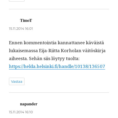
TimoT
sanoo:
15.11.2014 16:01
Ennen kom­men­toin­tia kan­nat­ta­nee käväistä
lukaise­mas­sa Eija-Riit­ta Korholan väitöskir­ja
aiheesta. Sehän siis löy­tyy tuol­ta:
https://helda.helsinki.fi/handle/10138/136507
Vastaa
napander
sanoo:
15.11.2014 16:10