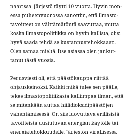
naaris­sa. Jär­jestö täyt­ti 10 vuot­ta. Hyvin mon­
es­sa puheen­vuorossa san­ot­ti­in, että ilmas­to­
tavoit­teet on vält­tämätön­tä saavut­taa, mut­ta
kos­ka ilmastopoli­ti­ik­ka on hyvin kallista, olisi
hyvä saa­da tehdä se kus­tan­nuste­hokkaasti.
Olen samaa mieltä. Itse asi­as­sa olen jankut­
tanut tästä vuosia.
Perusvi­esti oli, että päästökaup­pa riit­tää
ohjauskeinok­si. Kaik­ki mikä tulee sen päälle,
tekee ilmastopoli­ti­ikas­ta kalli­im­paa ilman, että
se mitenkään aut­taa hiilid­iok­sidipäästö­jen
vähen­tämisessä. On siis luovut­ta­va eril­li­sistä
tavoit­teista uusi­u­tu­van ener­gian käytölle tai
ener­giate­hokku­udelle. Jär­jestön viral­lises­sa