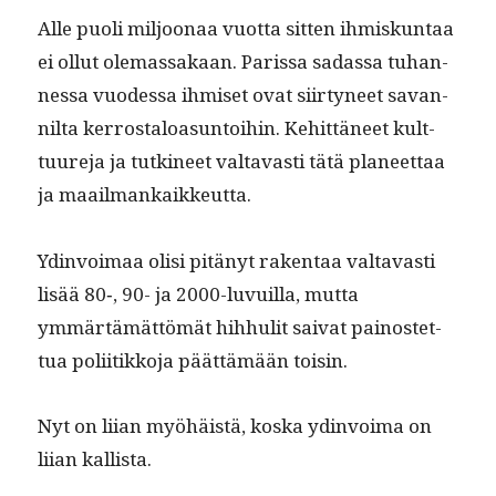
Alle puoli miljoon­aa vuot­ta sit­ten ihmiskun­taa
ei ollut ole­mas­sakaan. Paris­sa sadas­sa tuhan­
nes­sa vuodessa ihmiset ovat siir­tyneet savan­
nil­ta ker­rostaloa­sun­toi­hin. Kehit­täneet kult­
tuure­ja ja tutki­neet val­tavasti tätä pla­neet­taa
ja maailmankaikkeutta.
Ydin­voimaa olisi pitänyt rak­en­taa val­tavasti
lisää 80‑, 90- ja 2000-luvuil­la, mut­ta
ymmärtämät­tömät hih­hulit sai­vat pain­os­tet­
tua poli­itikko­ja päät­tämään toisin.
Nyt on liian myöhäistä, kos­ka ydin­voima on
liian kallista.