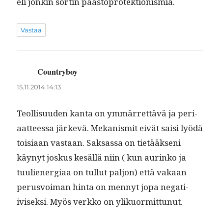
eli jonkin sortin päästöprotektionismia.
Vastaa
Countryboy
sanoo:
15.11.2014 14:13
Teol­lisu­u­den kan­ta on ymmär­ret­tävä ja peri­
aat­teessa järkevä. Mekanis­mit eivät saisi lyödä
toisi­aan vas­taan. Sak­sas­sa on tietääk­seni
käynyt joskus kesäl­lä niin ( kun aurinko ja
tuuliener­giaa on tul­lut paljon) että vakaan
perusvoiman hin­ta on men­nyt jopa negati­
ivisek­si. Myös verkko on ylikuormittunut.