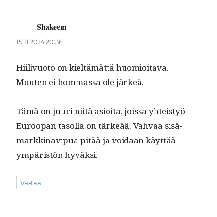
Shakeem
sanoo:
15.11.2014 20:36
Hiilivuo­to on kieltämät­tä huomioita­va.
Muuten ei hom­mas­sa ole järkeä.
Tämä on juuri niitä asioi­ta, jois­sa yhteistyö
Euroopan tasol­la on tärkeää. Vah­vaa sisä­
markki­navipua pitää ja voidaan käyt­tää
ympäristön hyväksi.
Vastaa