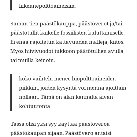
liikennepolttoaineisiin.
Saman tien päästökaup­pa, päästöverot ja/tai
päästö­tul­lit kaikelle fos­si­ilis­ten kulut­tamiselle.
Ei enää rajoite­tun kat­tavu­u­den malle­ja, kiitos.
Myös hiivivuodot tukkoon päätö­tul­lien avul­la
tai muil­la keinoin.
koko vai­htelu menee biopolt­toainei­den
piikki­in, joiden kysyn­tä voi men­nä ajoit­tain
nol­laan. Tämä on alan kannal­ta aivan
kohtuutonta
Tässä olisi yksi syy käyt­tää päästöveroa
päästökau­pan sijaan. Päästövero antaisi