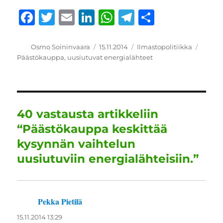
F
T
E
Li
W
T
S
a
w
m
n
h
el
h
c
it
ai
k
at
e
a
Kirjoittaja
Julkaistu
Kategoriat
Avains
Osmo Soininvaara
15.11.2014
Ilmastopolitiikka
Päästökauppa
,
uusiutuvat energialähteet
e
te
l
e
s
g
re
b
r
d
A
r
o
I
p
a
o
n
p
m
40 vastausta artikkeliin
k
“Päästökauppa keskittää
kysynnän vaihtelun
uusiutuviin energialähteisiin.”
Pekka Pietilä
sanoo:
15.11.2014 13:29