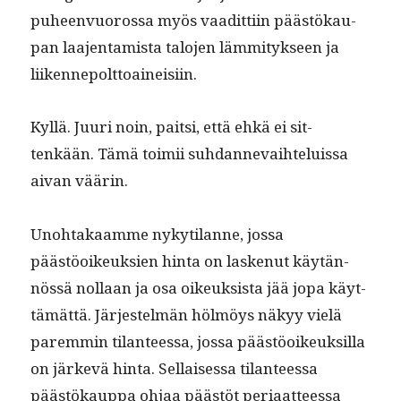
puheen­vuorossa myös vaa­dit­ti­in päästökau­
pan laa­jen­tamista talo­jen läm­mi­tyk­seen ja
liikennepolttoaineisiin.
Kyl­lä. Juuri noin, pait­si, että ehkä ei sit­
tenkään. Tämä toimii suh­dan­nevai­hteluis­sa
aivan väärin.
Uno­htakaamme nykyti­lanne, jos­sa
päästöoikeuk­sien hin­ta on laskenut käytän­
nössä nol­laan ja osa oikeuk­sista jää jopa käyt­
tämät­tä. Jär­jestelmän hölmöys näkyy vielä
parem­min tilanteessa, jos­sa päästöoikeuk­sil­la
on järkevä hin­ta. Sel­l­aises­sa tilanteessa
päästökaup­pa ohjaa päästöt peri­aat­teessa