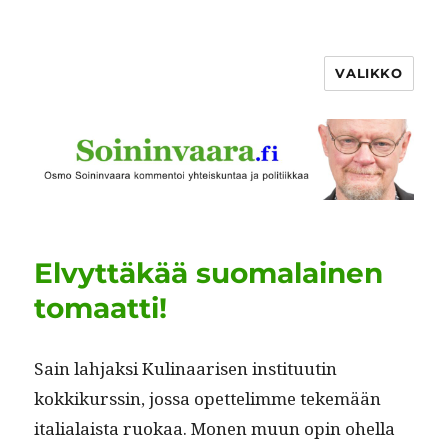
VALIKKO
Elvyttäkää suomalainen
tomaatti!
Sain lah­jak­si Kuli­naarisen insti­tuutin
kokkikurssin, jos­sa opet­te­limme tekemään
ital­ialaista ruokaa. Mon­en muun opin ohel­la