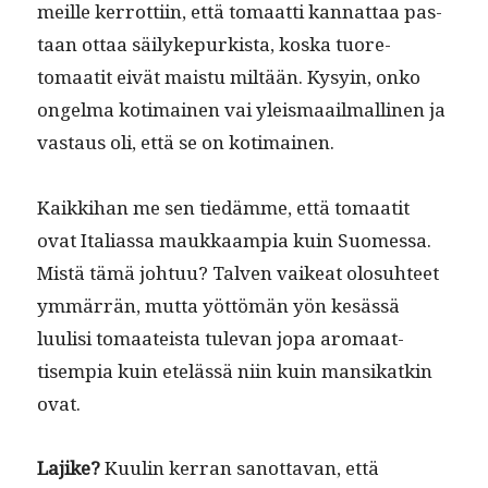
meille ker­rot­ti­in, että tomaat­ti kan­nat­taa pas­
taan ottaa säi­lykepurk­ista, kos­ka tuore­
tomaatit eivät mais­tu miltään. Kysyin, onko
ongel­ma koti­mainen vai yleis­maail­malli­nen ja
vas­taus oli, että se on kotimainen.
Kaikki­han me sen tiedämme, että tomaatit
ovat Ital­ias­sa maukkaampia kuin Suomes­sa.
Mis­tä tämä johtuu? Tal­ven vaikeat olo­suh­teet
ymmär­rän, mut­ta yöt­tömän yön kesässä
luulisi tomaateista tule­van jopa aro­maat­
tisem­pia kuin etelässä niin kuin man­sikatkin
ovat.
Lajike?
Kuulin ker­ran san­ot­ta­van, että