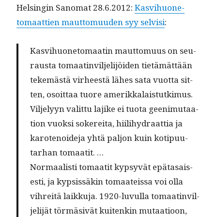
Helsin­gin Sanomat 28.6.2012:
Kasvi­huone­
tomaat­tien maut­to­muu­den syy selvisi
:
Kasvi­huone­tomaatin maut­to­muus on seu­
raus­ta tomaat­invil­jeli­jöi­den tietämät­tään
tekemästä virheestä läh­es sata vuot­ta sit­
ten, osoit­taa tuore amerikkalais­tutkimus.
Vil­je­lyyn valit­tu lajike ei tuo­ta geen­imu­taa­
tion vuok­si sok­ere­i­ta, hiil­i­hy­draat­tia ja
karotenoide­ja yhtä paljon kuin kotipu­u­
tarhan tomaatit. …
Nor­maal­isti tomaatit kyp­syvät epä­ta­sais­
es­ti, ja kyp­sis­säkin tomaateis­sa voi olla
vihre­itä laikku­ja. 1920-luvul­la tomaat­invil­
jeli­jät tör­mä­sivät kuitenkin mutaa­tioon,