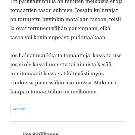
Eri paikkakun­nil­la on muuten melkoisia ero­ja
tomaat­tien tason suh­teen. Jos­sain kulut­ta­jat
on tot­tutet­tu hyvinkin mata­laan tasoon, toisil­
la ovat tot­tuneet vähän parem­paan, eikä
tasoa voi kovin nopeasti pudottaakaan.
Jos halu­at maukkai­ta tomaat­te­ja, kas­va­ta itse.
Jos ei ole kasvi­huonet­ta tai ainaista kesää,
minit­o­maatit kas­va­vat kätevästi myös
ruukus­sa pienessäkin asun­nos­sa. Makuero
kau­pan tomaat­tei­hin on melkoinen.
Vastaa
Esa Sinkkonen
sanoo: