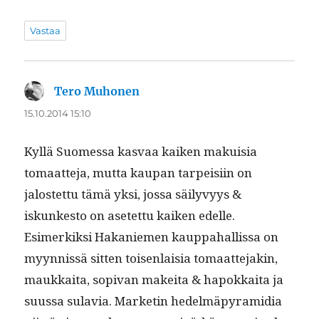
Vastaa
Tero Muhonen
sanoo:
15.10.2014 15:10
Kyl­lä Suomes­sa kas­vaa kaiken makuisia
tomaat­te­ja, mut­ta kau­pan tarpeisi­in on
jalostet­tu tämä yksi, jos­sa säi­lyvyys &
iskunkesto on asetet­tu kaiken edelle.
Esimerkik­si Hakaniemen kaup­pa­hal­lis­sa on
myyn­nis­sä sit­ten toisen­laisia tomaat­te­jakin,
maukkai­ta, sopi­van makei­ta & hapokkai­ta ja
suus­sa sulavia. Mar­ketin hedelmäpyra­midia