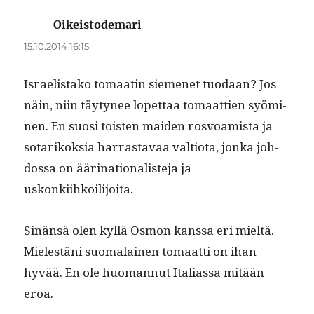
Oikeistodemari
sanoo:
15.10.2014 16:15
Israelis­tako tomaatin siemenet tuo­daan? Jos
näin, niin täy­tynee lopet­taa tomaat­tien syömi­
nen. En suosi tois­t­en maid­en rosvoamista ja
sotarikok­sia har­ras­tavaa val­tio­ta, jon­ka joh­
dos­sa on ääri­na­tion­al­is­te­ja ja
uskonkiihkoilijoita.
Sinän­sä olen kyl­lä Osmon kanssa eri mieltä.
Mielestäni suo­ma­lainen tomaat­ti on ihan
hyvää. En ole huo­man­nut Ital­ias­sa mitään
eroa.