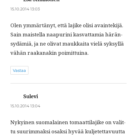
15.10.2014 13:03
Olen ymmärtänyt, että lajike olisi avain­tek­i­jä.
Sain mais­tel­la naa­puri­ni kas­vat­tamia härän­
sy­dämiä, ja ne oli­vat maukkai­ta vielä syksyl­lä
vähän raakanakin poimittuina.
Vastaa
Sulevi
sanoo:
15.10.2014 13:04
Nykyi­nen suo­ma­lainen tomaat­ti­la­jike on valit­
tu suurim­mak­si osak­si hyvää kul­jetet­tavu­ut­ta