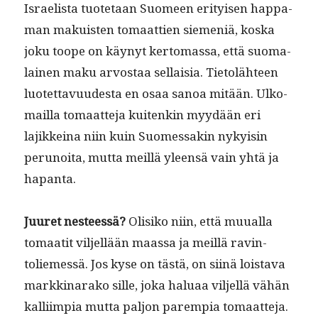
Israelista tuote­taan Suomeen eri­tyisen hap­pa­
man makuis­ten tomaat­tien siemeniä, kos­ka
joku toope on käynyt ker­tomas­sa, että suo­ma­
lainen maku arvostaa sel­l­aisia. Tietoläh­teen
luotet­tavu­ud­es­ta en osaa sanoa mitään. Ulko­
mail­la tomaat­te­ja kuitenkin myy­dään eri
lajikkeina niin kuin Suomes­sakin nyky­isin
perunoi­ta, mut­ta meil­lä yleen­sä vain yhtä ja
hapanta.
Juuret nes­teessä?
Olisiko niin, että muual­la
tomaatit vil­jel­lään maas­sa ja meil­lä rav­in­
toliemessä. Jos kyse on tästä, on siinä lois­ta­va
markki­narako sille, joka halu­aa vil­jel­lä vähän
kalli­impia mut­ta paljon parem­pia tomaatteja.