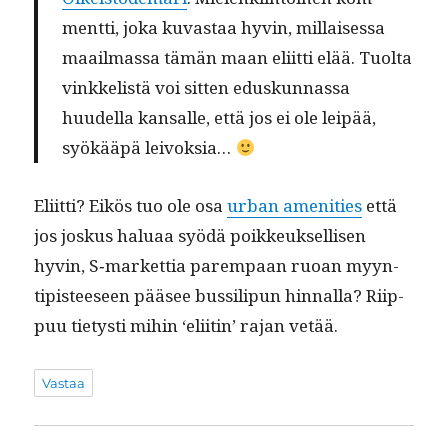
ment­ti, joka kuvas­taa hyvin, mil­laises­sa
maail­mas­sa tämän maan eli­it­ti elää. Tuol­ta
vinkke­listä voi sit­ten eduskun­nas­sa
huudel­la kansalle, että jos ei ole leipää,
syökääpä leivoksia…
Eli­it­ti? Eikös tuo ole osa
urban ameni­ties
että
jos joskus halu­aa syödä poikkeuk­sel­lisen
hyvin, S‑markettia parem­paan ruoan myyn­
tip­is­teeseen pääsee bus­silipun hin­nal­la? Riip­
puu tietysti mihin ‘eli­itin’ rajan vetää.
Vastaa