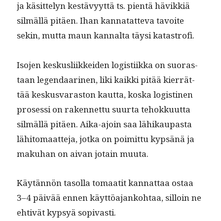
ja käsit­te­lyn kestävyyt­tä ts. pien­tä hävikkiä
silmäl­lä pitäen. Ihan kan­natat­te­va tavoite
sekin, mut­ta maun kannal­ta täysi katastrofi.
Iso­jen keskus­li­ikkei­den logis­ti­ik­ka on suo­ras­
taan leg­en­daari­nen, liki kaik­ki pitää kier­rät­
tää keskus­varas­ton kaut­ta, kos­ka logisti­nen
pros­es­si on raken­net­tu suur­ta tehokku­ut­ta
silmäl­lä pitäen. Aika-ajoin saa lähikau­pas­ta
lähit­o­maat­te­ja, jot­ka on poimit­tu kyp­sänä ja
makuhan on aivan jotain muuta.
Käytän­nön tasol­la tomaatit kan­nat­taa ostaa
3–4 päivää ennen käyt­töa­janko­htaa, sil­loin ne
ehtivät kyp­syä sopivasti.