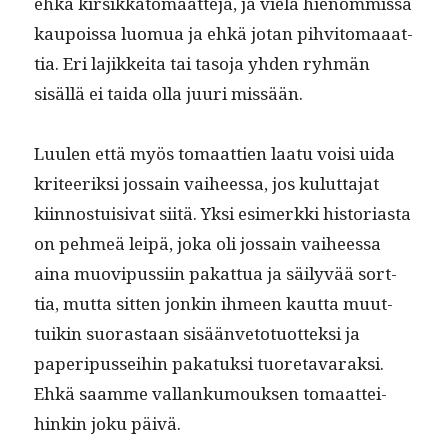
ehkä kir­sikkatomaat­te­ja, ja vielä hienom­mis­sa
kaupois­sa luo­mua ja ehkä jotan pihvit­o­maaat­
tia. Eri lajikkei­ta tai taso­ja yhden ryh­män
sisäl­lä ei tai­da olla juuri missään.
Luulen että myös tomaat­tien laatu voisi uida
kri­teerik­si jos­sain vai­heessa, jos kulut­ta­jat
kiin­nos­tu­isi­vat siitä. Yksi esimerk­ki his­to­ri­as­ta
on pehmeä leipä, joka oli jos­sain vai­heessa
aina muovi­pus­si­in pakat­tua ja säi­lyvää sort­
tia, mut­ta sit­ten jonkin ihmeen kaut­ta muut­
tuikin suo­ras­taan sisään­ve­to­tuot­tek­si ja
paperi­pus­sei­hin pakatuk­si tuore­tavarak­si.
Ehkä saamme val­lanku­mouk­sen tomaat­tei­
hinkin joku päivä.