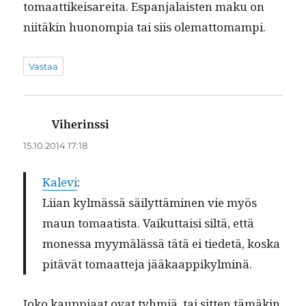
tomaat­tikeis­are­i­ta. Espan­jalais­ten maku on
niitäkin huonom­pia tai siis olemattomampi.
Vastaa
Viherinssi
sanoo:
15.10.2014 17:18
Kale­vi
:
Liian kylmässä säi­lyt­tämi­nen vie myös
maun tomaatista. Vaikut­taisi siltä, että
mon­es­sa myymälässä tätä ei tiede­tä, kos­ka
pitävät tomaat­te­ja jääkaappikylminä.
Joko kaup­pi­aat ovat tyh­miä, tai sit­ten tämäkin