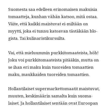
Suomes­ta saa edelleen eri­no­maisen makuisia
tomaat­te­ja, kun­han vähän kat­soo, mitä ostaa.
Väite, että kaik­ki mais­tu­vat ei-miltään on
myyt­ti, joka ei tun­nu katoa­van tästäkään blo­
gista. Tai kulinaristikurssilta.
Vai, että mielu­um­min purkkit­o­maateista, höh!
Joku voi purkkit­o­maateista pitääkin, mut­ta on
se ihan eri maku kuin tuor­ei­den tomaat­tien
maku, maukkaiden tuor­ei­den tomaattien.
Hol­lan­ti­laiset super­mar­ket­tomaatit mais­tu­vat,
muuten, keskimäärin samal­ta kuin suo­ma­
laiset. Ja hol­lan­ti­laiset sen­tään ovat Euroopan