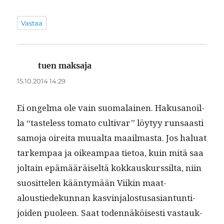
Vastaa
tuen maksaja
sanoo:
15.10.2014 14:29
Ei ongel­ma ole vain suo­ma­lainen. Haku­sanoil­
la “taste­less toma­to cul­ti­var” löy­tyy run­saasti
samo­ja oire­i­ta muual­ta maail­mas­ta. Jos halu­at
tarkem­paa ja oikeam­paa tietoa, kuin mitä saa
joltain epämääräiseltä kokkauskurssil­ta, niin
suosit­te­len kään­tymään Viikin maat­
aloustiedekun­nan kasv­in­jalostusasiantun­ti­
joiden puoleen. Saat toden­näköis­es­ti vas­tauk­