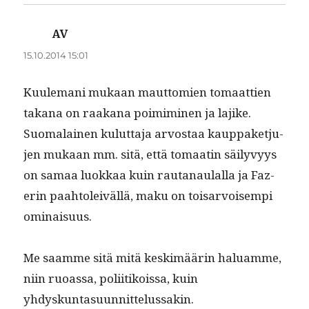
AV
sanoo:
15.10.2014 15:01
Kuule­mani mukaan maut­tomien tomaat­tien
takana on raakana poim­imi­nen ja lajike.
Suo­ma­lainen kulut­ta­ja arvostaa kaup­paketju­
jen mukaan mm. sitä, että tomaatin säi­lyvyys
on samaa luokkaa kuin rautanaulal­la ja Faz­
erin paah­toleiväl­lä, maku on tois­ar­voisem­pi
ominaisuus.
Me saamme sitä mitä keskimäärin halu­amme,
niin ruoas­sa, poli­itikois­sa, kuin
yhdyskuntasuunnittelussakin.