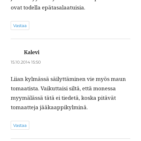
ovat todel­la epätasalaatuisia.
Vastaa
Kalevi
sanoo:
15.10.2014 15:50
Liian kylmässä säi­lyt­tämi­nen vie myös maun
tomaatista. Vaikut­taisi siltä, että mon­es­sa
myymälässä tätä ei tiede­tä, kos­ka pitävät
tomaat­te­ja jääkaappikylminä.
Vastaa