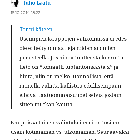
Juho Laatu
sanoo:
15.10.2014 18:22
Ton­ni käteen
:
Useimpi­en kaup­po­jen valikoimis­sa ei edes
ole eritel­ty tomaat­te­ja niiden aromien
perus­teel­la. Jos ain­oa tuot­teesta ker­rot­tu
tieto on “tomaat­ti tuotan­tomaas­ta x” ja
hin­ta, niin on melko luon­nol­lista, että
monel­la val­in­ta kallis­tuu edullisem­paan,
elleivät laatuom­i­naisu­udet selviä jostain
sit­ten mutkan kautta.
Kaupois­sa toinen val­in­takri­teeri on tosi­aan
usein koti­mainen vs. ulko­mainen. Seu­raavak­si