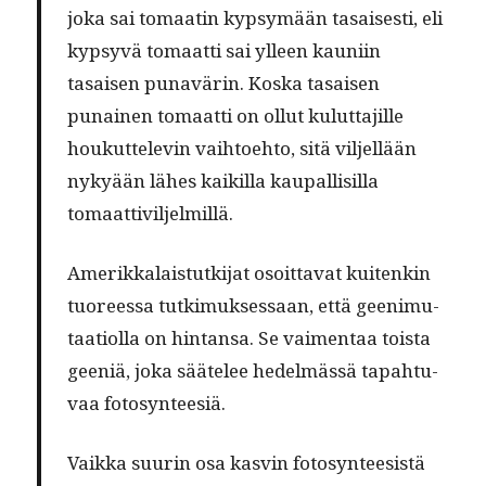
joka sai tomaatin kyp­symään tasais­es­ti, eli
kyp­syvä tomaat­ti sai ylleen kau­ni­in
tasaisen punavärin. Kos­ka tasaisen
punainen tomaat­ti on ollut kulut­ta­jille
houkut­televin vai­h­toe­hto, sitä vil­jel­lään
nykyään läh­es kaikil­la kau­pal­lisil­la
tomaattiviljelmillä.
Amerikkalais­tutk­i­jat osoit­ta­vat kuitenkin
tuoreessa tutkimuk­ses­saan, että geen­imu­
taa­ti­ol­la on hin­tansa. Se vai­men­taa toista
geeniä, joka säätelee hedelmässä tapah­tu­
vaa fotosynteesiä.
Vaik­ka suurin osa kasvin foto­syn­teesistä