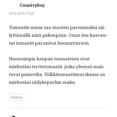
Countryboy
sanoo:
15.10.2014 17:50
Tomaatin maun saa muuten parem­mak­si säi­
lyt­tämäl­lä niitä pidem­pään. Omat itse kas­vate­
tut tomaatit parani­vat huomattavasti.
Huonoimpia kau­pan tomaateista ovat
mielestäni tert­tutomaatit, jot­ka yleen­sä mais­
tu­vat pui­sevil­ta. Tölkkit­o­maat­timurskas­sa on
mielestäni säi­lykepurkin maku.
Vastaa