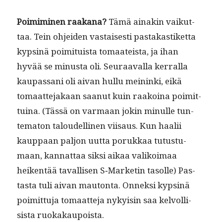
Poim­imi­nen raakana?
Tämä ainakin vaikut­
taa. Tein ohjei­den vas­tais­es­ti pas­takastiket­ta
kypsinä poim­i­tu­ista tomaateista, ja ihan
hyvää se minus­ta oli. Seu­raaval­la ker­ral­la
kau­pas­sani oli aivan hul­lu meinin­ki, eikä
tomaat­te­jakaan saanut kuin raakoina poimit­
tuina. (Tässä on var­maan jokin min­ulle tun­
tem­aton taloudelli­nen viisaus. Kun haalii
kaup­paan paljon uut­ta porukkaa tutus­tu­
maan, kan­nat­taa sik­si aikaa valikoimaa
heiken­tää taval­lisen S‑Marketin tasolle) Pas­
tas­ta tuli aivan mau­ton­ta. Onnek­si kypsinä
poimit­tu­ja tomaat­te­ja nyky­isin saa kelvol­li­
sista ruokakaupoista.