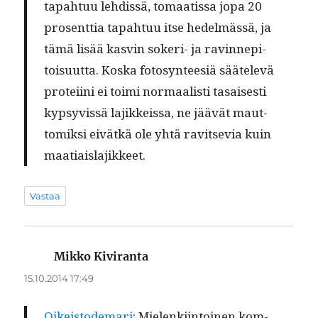
tapah­tuu lehdis­sä, tomaatis­sa jopa 20
pros­ent­tia tapah­tuu itse hedelmässä, ja
tämä lisää kasvin sok­eri- ja ravin­nepi­
toisu­ut­ta. Kos­ka foto­syn­teesiä säätelevä
pro­tei­i­ni ei toi­mi nor­maal­isti tasais­es­ti
kyp­syvis­sä lajikkeis­sa, ne jäävät maut­
tomik­si eivätkä ole yhtä rav­it­se­via kuin
maatiaislajikkeet.
Vastaa
Mikko Kiviranta
sanoo:
15.10.2014 17:49
Oikeis­tode­mari
: Mie­lenki­in­toinen kom­