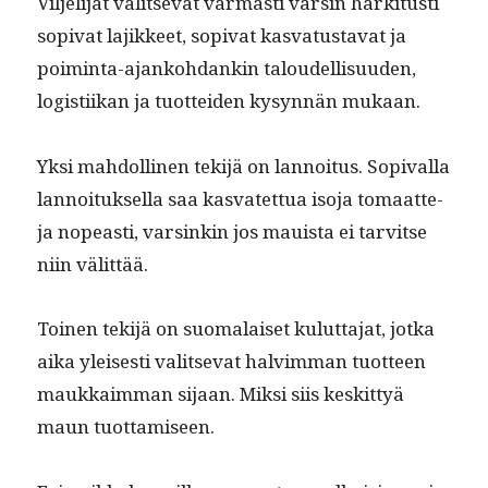
Vil­jeli­jät val­it­se­vat var­masti varsin hark­i­tusti
sopi­vat lajik­keet, sopi­vat kas­va­tus­ta­vat ja
poim­inta-ajanko­hdankin taloudel­lisu­u­den,
logis­ti­ikan ja tuot­tei­den kysyn­nän mukaan.
Yksi mah­dolli­nen tek­i­jä on lan­noi­tus. Sopi­val­la
lan­noituk­sel­la saa kas­vatet­tua iso­ja tomaat­te­
ja nopeasti, varsinkin jos mauista ei tarvitse
niin välittää.
Toinen tek­i­jä on suo­ma­laiset kulut­ta­jat, jot­ka
aika yleis­es­ti val­it­se­vat halvim­man tuot­teen
maukkaim­man sijaan. Mik­si siis keskit­tyä
maun tuottamiseen.