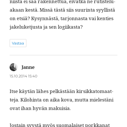
niistä ei saa raken­net­tua, eivätkä ne rutis­telu­
akaan kestä. Mis­sä tästä siis suur­in­ta syyl­listä
on etsiä? Kysyn­nästä, tar­jon­nas­ta vai ken­ties
jakeluketjus­ta ja sen logiikasta?
Vastaa
Janne
sanoo:
15.10.2014 15:40
Itse käytän läh­es pelkästään kir­sikkatomaat­
te­ja. Kilo­hin­ta on aika kova, mut­ta mielestäni
ovat ihan hyvän makuisia.
Jostain syys­tä myös suo­ma­laiset porkkanat