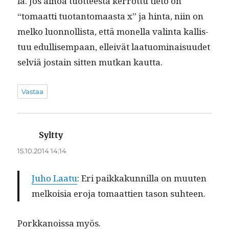
la. Jos ain­oa tuot­teesta ker­rot­tu tieto on
“tomaat­ti tuotan­tomaas­ta x” ja hin­ta, niin on
melko luon­nol­lista, että monel­la val­in­ta kallis­
tuu edullisem­paan, elleivät laatuom­i­naisu­udet
selviä jostain sit­ten mutkan kautta.
Vastaa
Syltty
sanoo:
15.10.2014 14:14
Juho Laatu
: Eri paikkakun­nil­la on muuten
melkoisia ero­ja tomaat­tien tason suhteen.
Porkkanois­sa myös.