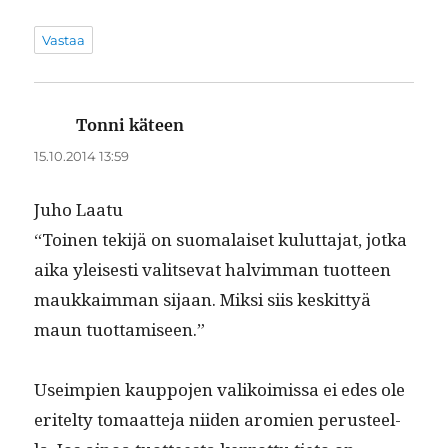
Vastaa
Tonni käteen
sanoo:
15.10.2014 13:59
Juho Laatu
“Toinen tek­i­jä on suo­ma­laiset kulut­ta­jat, jot­ka
aika yleis­es­ti val­it­se­vat halvim­man tuot­teen
maukkaim­man sijaan. Mik­si siis keskit­tyä
maun tuottamiseen.”
Useimpi­en kaup­po­jen valikoimis­sa ei edes ole
eritel­ty tomaat­te­ja niiden aromien perus­teel­