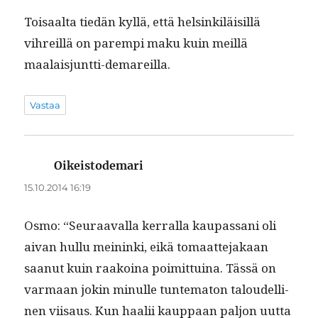
Toisaal­ta tiedän kyl­lä, että helsinkiläisil­lä
vihreil­lä on parem­pi maku kuin meil­lä
maalaisjuntti-demareilla.
Vastaa
Oikeistodemari
sanoo:
15.10.2014 16:19
Osmo: “Seu­raaval­la ker­ral­la kau­pas­sani oli
aivan hul­lu meinin­ki, eikä tomaat­te­jakaan
saanut kuin raakoina poimit­tuina. Tässä on
var­maan jokin min­ulle tun­tem­aton taloudelli­
nen viisaus. Kun haalii kaup­paan paljon uut­ta