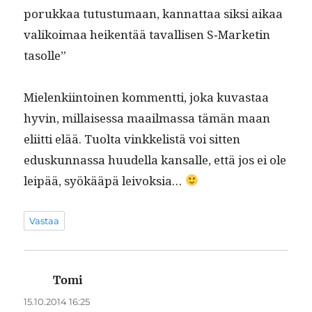
porukkaa tutus­tu­maan, kan­nat­taa sik­si aikaa
valikoimaa heiken­tää taval­lisen S‑Marketin
tasolle”
Mie­lenki­in­toinen kom­ment­ti, joka kuvas­taa
hyvin, mil­laises­sa maail­mas­sa tämän maan
eli­it­ti elää. Tuol­ta vinkke­listä voi sit­ten
eduskun­nas­sa huudel­la kansalle, että jos ei ole
leipää, syökääpä leivoksia…
Vastaa
Tomi
sanoo:
15.10.2014 16:25