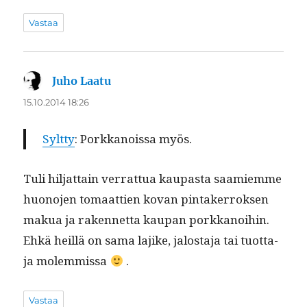
Vastaa
Juho Laatu
sanoo:
15.10.2014 18:26
Sylt­ty
: Porkkanois­sa myös.
Tuli hil­jat­tain ver­rat­tua kau­pas­ta saamiemme
huono­jen tomaat­tien kovan pin­tak­er­roksen
makua ja raken­net­ta kau­pan porkkanoi­hin.
Ehkä heil­lä on sama lajike, jalosta­ja tai tuot­ta­
ja molemmissa
.
Vastaa