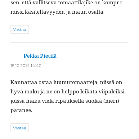
sen, että val­lit­se­va tomaat­ti­la­jike on kom­pro­
mis­si käsiteltävyy­den ja maun osalta.
Vastaa
Pekka Pietilä
sanoo:
15.10.2014 14:40
Kan­nat­taa ostaa luumu­tomaat­te­ja, niis­sä on
hyvä maku ja ne on help­po leika­ta viipaleik­si,
jois­sa maku vielä ripauk­sel­la suo­laa (meri)
patanee.
Vastaa