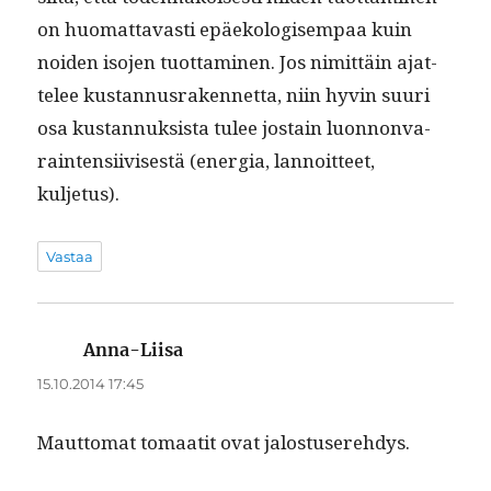
on huo­mat­tavasti epäekol­o­gisem­paa kuin
noiden iso­jen tuot­ta­mi­nen. Jos nimit­täin ajat­
telee kus­tan­nus­raken­net­ta, niin hyvin suuri
osa kus­tan­nuk­sista tulee jostain luon­non­va­
rain­ten­si­ivis­es­tä (ener­gia, lan­noit­teet,
kuljetus).
Vastaa
Anna-Liisa
sanoo:
15.10.2014 17:45
Maut­tomat tomaatit ovat jalostuserehdys.