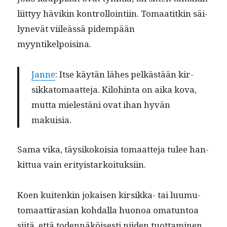
liit­tyy hävikin kon­trol­loin­ti­in. Tomaatitkin säi­
lynevät viileässä pidem­pään
myyntikelpoisina.
Janne
: Itse käytän läh­es pelkästään kir­
sikkatomaat­te­ja. Kilo­hin­ta on aika kova,
mut­ta mielestäni ovat ihan hyvän
makuisia.
Sama vika, täysikokoisia tomaat­te­ja tulee han­
kit­tua vain erityistarkoituksiin.
Koen kuitenkin jokaisen kir­sik­ka- tai luumu­
tomaat­ti­rasian kohdal­la huonoa omatun­toa
siitä, että toden­näköis­es­ti niiden tuot­ta­mi­nen