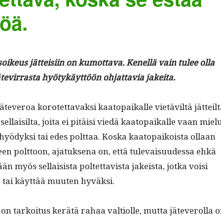
töä.
oikeus jät­teisi­in on kumot­ta­va. Kenel­lä vain tulee olla
e­vir­ras­ta hyö­tykäyt­töön ohjat­tavia jakeita.
ä jäteveroa korotet­tavak­si kaatopaikalle vietäviltä jät­teilt
n sel­l­aisil­ta, joi­ta ei pitäisi viedä kaatopaikalle vaan miel
hyödyk­si tai edes polt­taa. Kos­ka kaatopaikoista ollaan
teen polt­toon, ajatuk­se­na on, että tule­vaisu­udessa ehkä
 myös sel­l­ai­sista poltet­tavista jakeista, jot­ka voisi
ä tai käyt­tää muuten hyväksi.
a on tarkoi­tus kerätä rahaa val­ti­olle, mut­ta jäteverol­la 