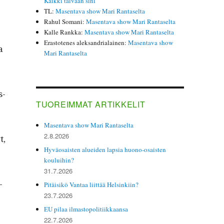
Kaikki taivaan sini
TL
:
Masentava show Mari Rantaselta
Rahul Somani
:
Masentava show Mari Rantaselta
Kalle Rankka
:
Masentava show Mari Rantaselta
Erastotenes aleksandrialainen
:
Masentava show
a
Mari Rantaselta
s­
TUOREIMMAT ARTIKKELIT
Masentava show Mari Rantaselta
2.8.2026
t,
Hyväosaisten alueiden lapsia huono-osaisten
kouluihin?
31.7.2026
­
Pitäisikö Vantaa liittää Helsinkiin?
23.7.2026
EU pilaa ilmastopolitiikkaansa
22.7.2026