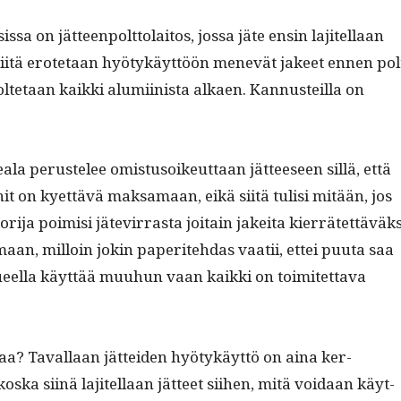
s­sa on jät­teen­polt­to­laitos, jos­sa jäte ensin lajitel­laan
ja siitä erote­taan hyö­tykäyt­töön menevät jakeet ennen pol
olte­taan kaik­ki alu­mi­in­ista alka­en. Kan­nusteil­la on
ala perustelee omis­tu­soikeut­taan jät­teeseen sil­lä, että
n­nit on kyet­tävä mak­samaan, eikä siitä tulisi mitään, jos
­ja poimisi jäte­vir­ras­ta joitain jakei­ta kier­rätet­täväk­s
aan, mil­loin jokin paperite­hdas vaatii, ettei puu­ta saa
ueel­la käyt­tää muuhun vaan kaik­ki on toimitet­ta­va
a? Taval­laan jät­tei­den hyö­tykäyt­tö on aina ker­
os­ka siinä lajitel­laan jät­teet siihen, mitä voidaan käyt­