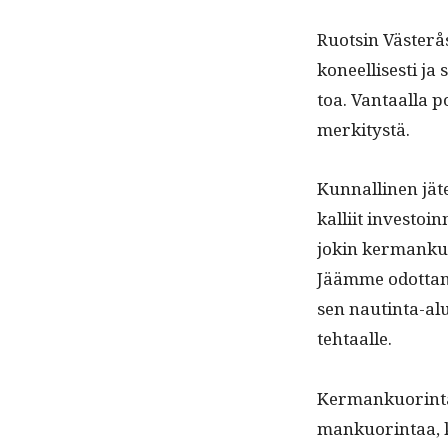
Ruotsin Västerå­si
koneel­lis­es­ti 
toa. Van­taal­la p
merkitystä.
Kun­nalli­nen jäte
kalli­it investoi
jokin ker­mankuori
Jäämme odot­ta­m
sen nautin­ta-al
tehtaalle.
Ker­mankuor­in­ta
mankuor­in­taa, k