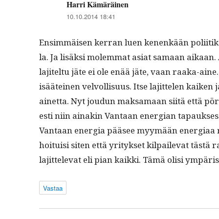
Harri Kämäräinen
sanoo:
10.10.2014 18:41
Ensim­mäisen ker­ran luen kenenkään poli­itik
la. Ja lisäk­si molem­mat asi­at samaan aikaan.
lajitel­tu jäte ei ole enää jäte, vaan raa­ka-ai
isääteinen velvol­lisu­us. Itse lajit­te­len kaik
ainet­ta. Nyt joudun mak­samaan siitä että pörss
es­ti niin ainakin Van­taan ener­gian tapauk­ses­s
Van­taan ener­gia pääsee myymään ener­giaa ra
hoi­tu­isi siten että yri­tyk­set kil­pail­e­vat täst
lajit­tel­e­vat eli pian kaik­ki. Tämä olisi ympäri
Vastaa