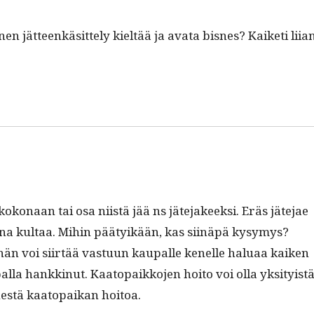
nen jät­teenkäsit­te­ly kieltää ja ava­ta bisnes? Kaiketi liia
on­aan tai osa niistä jää ns jäte­ja­keek­si. Eräs jäte­jae
eena kul­taa. Mihin pää­tyikään, kas siinäpä kysymys?
 ja hän voi siirtää vas­tu­un kau­palle kenelle halu­aa kaiken
l­la han­kkin­ut. Kaatopaikko­jen hoito voi olla yksi­ty­ist
isnestä kaatopaikan hoitoa.