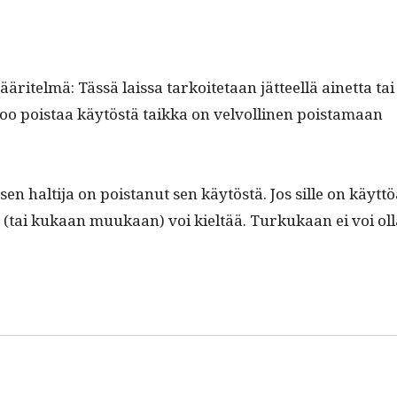
ääritelmä: Tässä lais­sa tarkoite­taan jät­teel­lä ainet­ta tai
ikoo pois­taa käytöstä taik­ka on velvolli­nen pois­ta­maan
 sen halti­ja on pois­tanut sen käytöstä. Jos sille on käyt­tö
­ta (tai kukaan muukaan) voi kieltää. Turkukaan ei voi ol