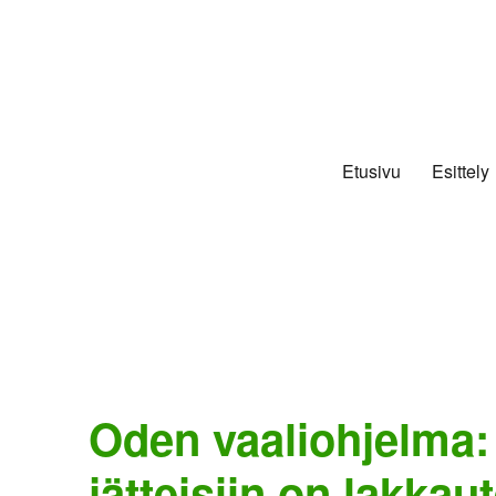
Etusivu
Esittely
Oden vaaliohjelma
jätteisiin on lakkau