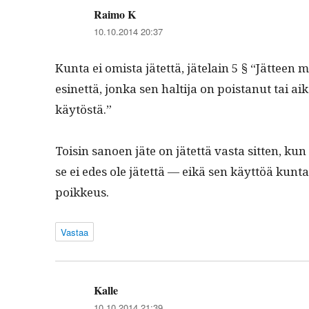
Raimo K
sanoo:
10.10.2014 20:37
Kun­ta ei omista jätet­tä, jäte­lain 5 § “Jät­teen m
esinet­tä, jon­ka sen halti­ja on pois­tanut tai a
käytöstä.”
Toisin sanoen jäte on jätet­tä vas­ta sit­ten, kun
se ei edes ole jätet­tä — eikä sen käyt­töä kun
poikkeus.
Vastaa
Kalle
sanoo:
10.10.2014 21:39