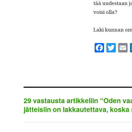
tää uud­estaan ja
voisi olla?
Laki kun­nan omis
Fa
T
ce
wi
bo
tte
a
ok
r
29 vastausta artikkeliin “Oden v
jätteisiin on lakkautettava, koska