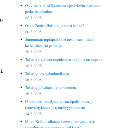
On virhe kieltää Suomessa opiskelevia ottamasta
perhettään mukaan.
22.7.2026
t­
Onko Garden Helsinki järkevä hanke?
20.7.2026
Sunnuntain tuplapalkka ei nosta vaan laskee
keskimääräisiä palkkoja
19.7.2026
Tekoälyn vallankumouksessa ongelma on nopeus
19.7.2026
i.
Tekoäly terveydenhuollossa
16.7.2026
Tekoäly ja työajan lyhentäminen
15.7.2026
Huomioita tekoälystä, sosiaalipolitiikasta ja
työnvälityksestä ja työttömyysturvasta
14.7.2026
Miten Kela on alkanut korvata lainvastaisesti
sairaaloissa annosteltavia lääkkeitä?