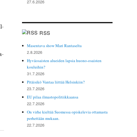
27.6.2026
l­
RSS
Masentava show Mari Rantaselta
2.8.2026
a-
Hyväosaisten alueiden lapsia huono-osaisten
kouluihin?
31.7.2026
Pitäisikö Vantaa liittää Helsinkiin?
23.7.2026
EU pilaa ilmastopolitiikkaansa
22.7.2026
On virhe kieltää Suomessa opiskelevia ottamasta
perhettään mukaan.
22.7.2026