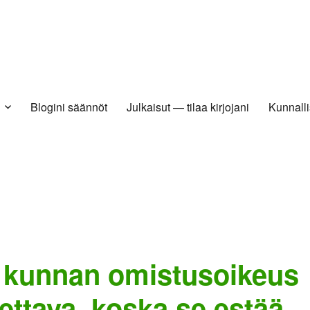
Blogini säännöt
Julkaisut — tilaa kirjojani
Kunnalli
: kunnan omistusoikeus
tettava, koska se estää