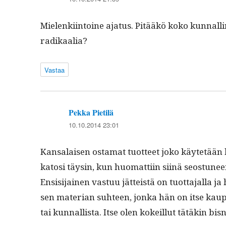
Mie­lenki­in­toine aja­tus. Pitääkö koko kun­nalli­
radikaalia?
Vastaa
Pekka Pietilä
sanoo:
10.10.2014 23:01
Kansalaisen osta­mat tuot­teet joko käytetään kok
katosi täysin, kun huo­mat­ti­in siinä seostun
Ensisi­jainen vas­tuu jät­teistä on tuot­ta­jal­la
sen mater­ian suh­teen, jon­ka hän on itse kau­pa
tai kun­nal­lista. Itse olen kokeil­lut tätäkin b