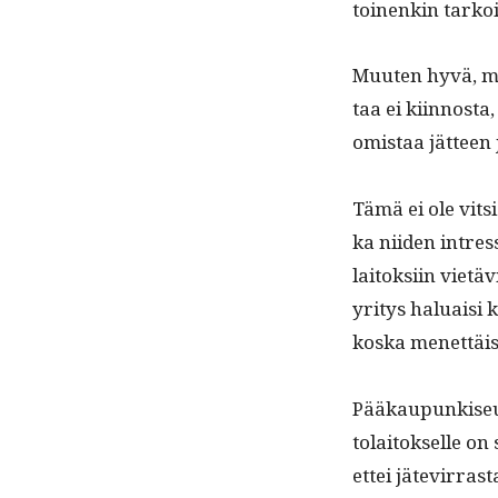
toinenkin tarkoi­
Muuten hyvä, mut
taa ei kiin­nos­
omis­taa jät­teen
Tämä ei ole vit­s
ka niiden intres­
laitok­si­in vietä
yri­tys halu­aisi 
kos­ka menet­täis
Pääkaupunkiseudu
to­laitok­selle on
ettei jäte­vir­ras