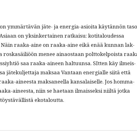
on ymmärtävän jäte- ja ener­gia-asioi­ta käytän­nön taso
 Asi­aan on yksinker­tainen ratkaisu: koti­taloudessa
ne. Näin raa­ka-aine on raa­ka-aine eikä enää kun­nan lak­
en ja roskasäil­iöön menee ainaostaan polt­tokelpoista raa­k
iy­htiö saa raa­ka-aineen hal­tu­un­sa. SIt­ten käy ilmeis­
a jätekul­jet­ta­ja mak­saa Van­taan ener­gialle siitä että
a­ka-aineesta mak­sa­neel­la kansalaiselle. Jos homma­
ä raa­ka-aineesta, niin se haetaan ilmais­sek­si niiltä jot­ka
stöys­täväl­listä ekotaloutta.