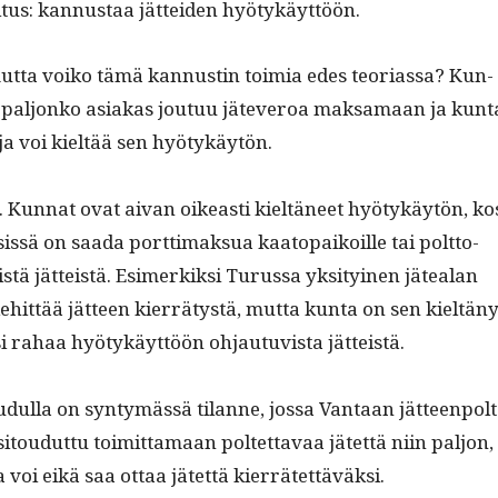
tus: kan­nus­taa jät­tei­den hyötykäyttöön.
­ta voiko tämä kan­nustin toimia edes teo­ri­as­sa? Kun­
ta, paljonko asi­akas joutuu jäteveroa mak­samaan ja kun­t
 ja voi kieltää sen hyötykäytön.
i. Kun­nat ovat aivan oikeasti kieltäneet hyö­tykäytön, ko
sis­sä on saa­da port­ti­mak­sua kaatopaikoille tai polt­to­
vistä jät­teistä. Esimerkik­si Turus­sa yksi­tyi­nen jätealan
kehit­tää jät­teen kier­rä­tys­tä, mut­ta kun­ta on sen kieltäny
i rahaa hyö­tykäyt­töön ohjau­tu­vista jätteistä.
l­la on syn­tymässä tilanne, jos­sa Van­taan jät­teen­polt
 sitoudut­tu toimit­ta­maan poltet­tavaa jätet­tä niin paljon,
­ta voi eikä saa ottaa jätet­tä kierrätettäväksi.