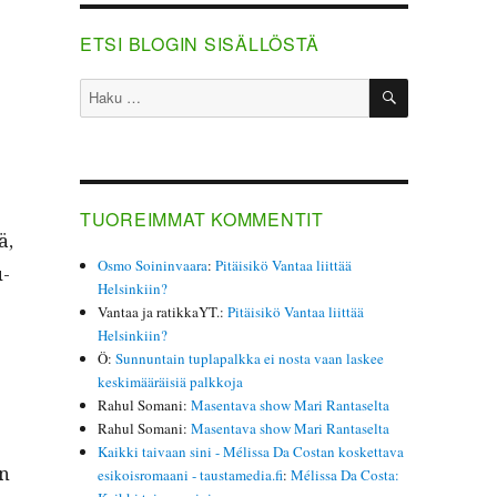
ETSI BLOGIN SISÄLLÖSTÄ
HAKU
Etsi:
TUOREIMMAT KOMMENTIT
ä,
Osmo Soininvaara
:
Pitäisikö Vantaa liittää
u­
Helsinkiin?
Vantaa ja ratikkaYT.
:
Pitäisikö Vantaa liittää
Helsinkiin?
Ö
:
Sunnuntain tuplapalkka ei nosta vaan laskee
keskimääräisiä palkkoja
Rahul Somani
:
Masentava show Mari Rantaselta
Rahul Somani
:
Masentava show Mari Rantaselta
Kaikki taivaan sini - Mélissa Da Costan koskettava
on
esikoisromaani - taustamedia.fi
:
Mélissa Da Costa: