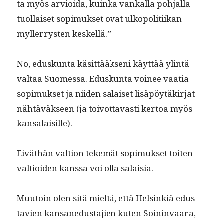
ta myös arvioi­da, kuin­ka vankalla poh­jal­la
tuol­laiset sopimuk­set ovat ulkopoli­ti­ikan
myller­rysten keskellä.”
No, eduskun­ta käsit­tääk­seni käyt­tää ylin­tä
val­taa Suomes­sa. Eduskun­ta voinee vaa­tia
sopimuk­set ja niiden salaiset lisäpöytäkir­jat
nähtäväk­seen (ja toiv­ot­tavasti ker­toa myös
kansalaisille).
Eiväthän val­tion tekemät sopimuk­set toiten
val­tioiden kanssa voi olla salaisia.
Muu­toin olen sitä mieltä, että Helsinkiä edus­
tavien kansane­dus­ta­jien kuten Soin­in­vaara,