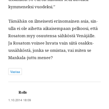
kymmenek­si vuodeksi.”
Tämähän on ilmeis­es­ti eri­no­mainen asia, sin­
ul­la ei ole aihet­ta aikaisem­paan pelkoosi, että
Rosatom myy osuuten­sa sähköstä Venäjälle.
Ja Rosatom voinee luva­ta vain siitä osakku­
ussähköstä, jon­ka se omis­taa, vai miten se
Mankala-jut­tu menee?
Vastaa
Rolle
sanoo:
1.10.2014 18:09