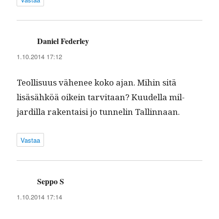
Daniel Federley
sanoo:
1.10.2014 17:12
Teol­lisu­us vähe­nee koko ajan. Mihin sitä
lisäsähköä oikein tarvi­taan? Kuudel­la mil­
jardil­la rak­en­taisi jo tun­nelin Tallinnaan.
Vastaa
Seppo S
sanoo:
1.10.2014 17:14