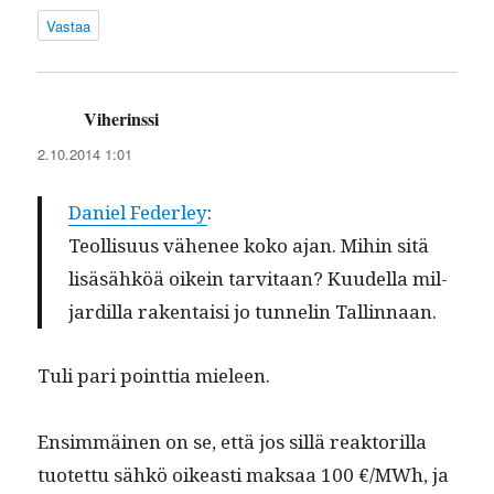
Vastaa
Viherinssi
sanoo:
2.10.2014 1:01
Daniel Fed­er­ley
:
Teol­lisu­us vähe­nee koko ajan. Mihin sitä
lisäsähköä oikein tarvi­taan? Kuudel­la mil­
jardil­la rak­en­taisi jo tun­nelin Tallinnaan.
Tuli pari point­tia mieleen.
Ensim­mäi­nen on se, että jos sil­lä reak­to­ril­la
tuotet­tu sähkö oikeasti mak­saa 100 €/MWh, ja