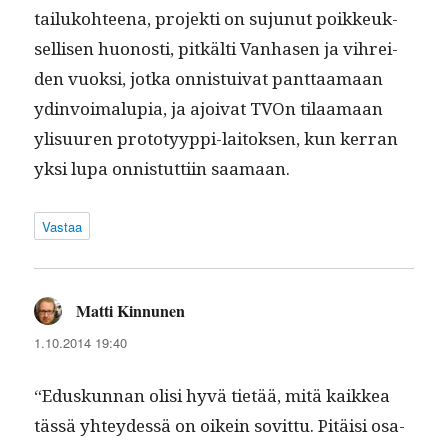
tailuko­hteena, pro­jek­ti on sujunut poikkeuk­
sel­lisen huonos­ti, pitkälti Van­hasen ja vihrei­
den vuok­si, jot­ka onnis­tu­i­v­at pant­taa­maan
ydin­voimalu­pia, ja ajoi­vat TVOn tilaa­maan
ylisu­uren pro­to­tyyp­pi-laitok­sen, kun ker­ran
yksi lupa onnis­tut­ti­in saamaan.
Vastaa
Matti Kinnunen
sanoo:
1.10.2014 19:40
“Eduskun­nan olisi hyvä tietää, mitä kaikkea
tässä yhtey­dessä on oikein sovit­tu. Pitäisi osa­