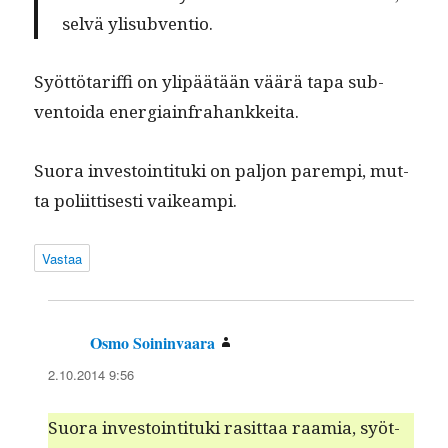
selvä ylisubventio.
Syöt­tö­tar­if­fi on ylipäätään väärä tapa sub­
ven­toi­da energiainfrahankkeita.
Suo­ra investoin­ti­tu­ki on paljon parem­pi, mut­
ta poli­it­tis­es­ti vaikeampi.
Vastaa
Osmo Soininvaara
sanoo:
2.10.2014 9:56
Suo­ra investoin­ti­tu­ki rasit­taa raamia, syöt­