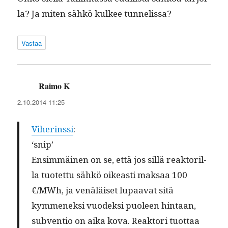
la? Ja miten sähkö kul­kee tunnelissa?
Vastaa
Raimo K
sanoo:
2.10.2014 11:25
Viherinssi
:
‘snip’
Ensim­mäi­nen on se, että jos sil­lä reak­to­ril­
la tuotet­tu sähkö oikeasti mak­saa 100
€/MWh, ja venäläiset lupaa­vat sitä
kymmenek­si vuodek­si puoleen hin­taan,
sub­ven­tio on aika kova. Reak­tori tuot­taa