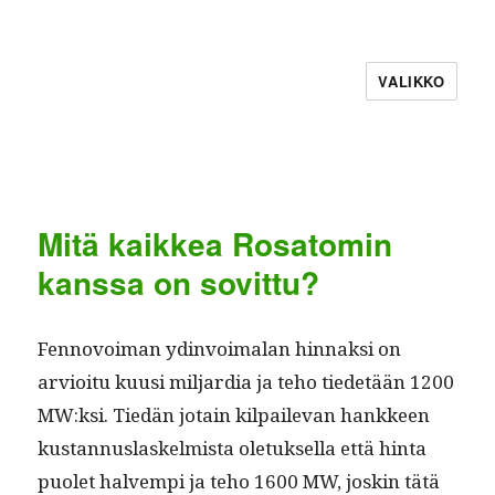
VALIKKO
Mitä kaikkea Rosatomin
kanssa on sovittu?
Fen­novoiman ydin­voimalan hin­naksi on
arvioitu kuusi mil­jar­dia ja teho tiede­tään 1200
MW:ksi. Tiedän jotain kil­pail­e­van han­kkeen
kus­tan­nus­laskelmista ole­tuk­sel­la että hin­ta
puo­let halvem­pi ja teho 1600 MW, joskin tätä