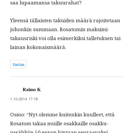
saa lupaa­mansa takuurahat?
Yleen­sä täl­lais­ten takuiden määrä rajoite­taan
johonkin sum­maan. Rosatomin mak­sim­i­
takaus­ris­ki voi olla esimerkik­si tal­letuk­sen tai
lainan kokonaismäärä.
Vastaa
Raimo K
sanoo:
1.10.2014 17:18
Osmo: “Nyt olemme kuitenkin kuulleet, että
Rosatom takaa muille osakkaille osakku­
ussähkön 50 euron hin­taan seu­raavak­si