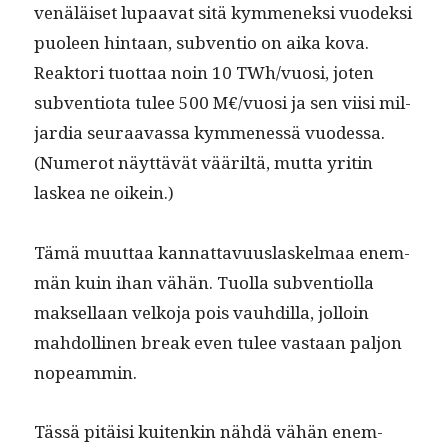
venäläiset lupaa­vat sitä kymmenek­si vuodek­si
puoleen hin­taan, sub­ven­tio on aika kova.
Reak­tori tuot­taa noin 10 TWh/vuosi, joten
sub­ven­tio­ta tulee 500 M€/vuosi ja sen viisi mil­
jar­dia seu­raavas­sa kymme­nessä vuodessa.
(Numerot näyt­tävät vääriltä, mut­ta yritin
laskea ne oikein.)
Tämä muut­taa kan­nat­tavu­us­laskel­maa enem­
män kuin ihan vähän. Tuol­la sub­ven­ti­ol­la
mak­sel­laan velko­ja pois vauhdil­la, jol­loin
mah­dolli­nen break even tulee vas­taan paljon
nopeammin.
Tässä pitäisi kuitenkin nähdä vähän enem­