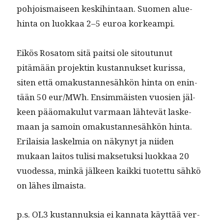
pohjo­is­maiseen keski­hin­taan. Suomen alue­
hin­ta on luokkaa 2–5 euroa korkeampi.
Eikös Rosatom sitä pait­si ole sitoutunut
pitämään pro­jek­tin kus­tan­nuk­set kuris­sa,
siten että omakus­tan­nesähkön hin­ta on enin­
tään 50 eur/MWh. Ensim­mäis­ten vuosien jäl­
keen pääo­maku­lut var­maan lähtevät laske­
maan ja samoin omakus­tan­nesähkön hin­ta.
Eri­laisia laskelmia on näkynyt ja niiden
mukaan laitos tulisi mak­se­tuk­si luokkaa 20
vuodessa, minkä jäl­keen kaik­ki tuotet­tu sähkö
on läh­es ilmaista.
p.s. OL3 kus­tan­nuk­sia ei kan­na­ta käyt­tää ver­