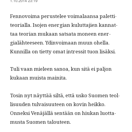
1.10.2014 23:19
Fen­novoima perustelee voimalaansa palet­ti­
teo­ri­al­la. Iso­jen ener­gian kulut­ta­jien kan­nat­
taa teo­ri­an mukaan sat­sa­ta mon­een ener­
gialäh­teeseen. Ydin­voimaan muun ohel­la.
Kun­nil­la on tiet­ty omat intres­sit tuon lisäksi.
Tuli vaan mieleen sanoa, kun sitä ei paljon
kukaan muista mainita.
Tosin nyt näyt­tää siltä, että usko Suomen teol­
lisu­u­den tul­vaisu­u­teen on kovin heikko.
Onnek­si Venäjäl­lä sen­tään on hiukan luot­ta­
mus­ta Suomen talouteen.