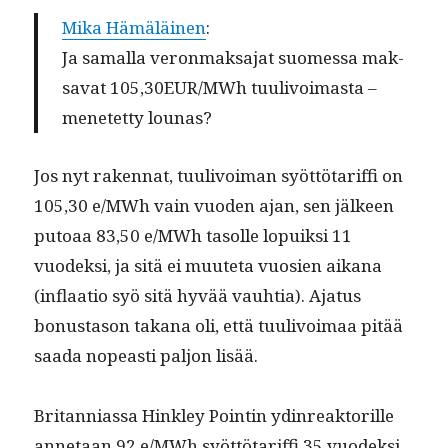
Mika Hämäläi­nen
:
Ja samal­la veron­mak­sa­jat suomes­sa mak­
sa­vat 105,30EUR/MWh tuulivoimas­ta –
menetet­ty lounas?
Jos nyt raken­nat, tuulivoiman syöt­tö­tar­if­fi on
105,30 e/MWh vain vuo­den ajan, sen jäl­keen
putoaa 83,50 e/MWh tasolle lopuik­si 11
vuodek­si, ja sitä ei muute­ta vuosien aikana
(inflaa­tio syö sitä hyvää vauh­tia). Aja­tus
bonus­ta­son takana oli, että tuulivoimaa pitää
saa­da nopeasti paljon lisää.
Bri­tan­ni­as­sa Hink­ley Pointin ydin­reak­to­rille
annetaan 92 e/MWh syöt­tö­tar­if­fi 35 vuodek­si