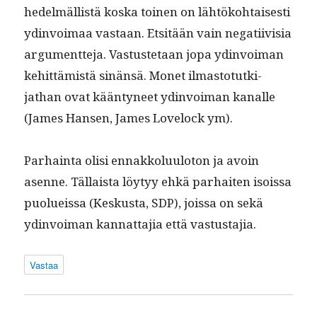
hedelmäl­listä kos­ka toinen on lähtöko­htais­es­ti
ydin­voimaa vas­taan. Etsitään vain negati­ivisia
argu­ment­te­ja. Vas­tuste­taan jopa ydin­voiman
kehit­tämistä sinän­sä. Mon­et ilmas­to­tutk­i­
jathan ovat kään­tyneet ydin­voiman kanalle
(James Hansen, James Love­lock ym).
Parhain­ta olisi ennakkolu­u­lo­ton ja avoin
asenne. Täl­laista löy­tyy ehkä parhait­en isois­sa
puolueis­sa (Keskus­ta, SDP), jois­sa on sekä
ydin­voiman kan­nat­ta­jia että vastustajia.
Vastaa