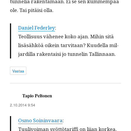
tun­nelia rak­en­ta­maan. Ei se sen kum­mem­paa
ole. Tai pitäisi olla.
Daniel Fed­er­ley
:
Teol­lisu­us vähe­nee koko ajan. Mihin sitä
lisäsähköä oikein tarvi­taan? Kuudel­la mil­
jardil­la rak­en­taisi jo tun­nelin Tallinnaan.
Vastaa
Tapio Peltonen
sanoo:
2.10.2014 9:54
Osmo Soin­in­vaara
:
Tuulivoiman syöt­tö­tar­if­fi on liian korkea,