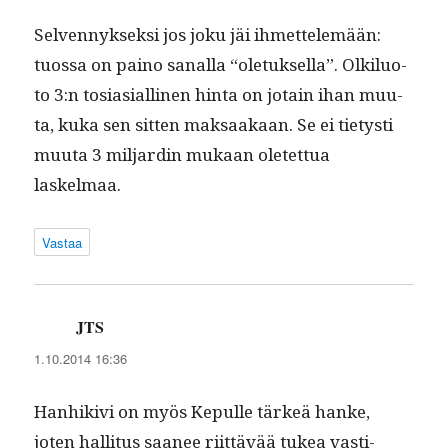
Sel­ven­nyk­sek­si jos joku jäi ihmettelemään:
tuos­sa on paino sanal­la “ole­tuk­sel­la”. Olk­ilu­o­
to 3:n tosi­asialli­nen hin­ta on jotain ihan muu­
ta, kuka sen sit­ten mak­saakaan. Se ei tietysti
muu­ta 3 mil­jardin mukaan oletet­tua
laskelmaa.
Vastaa
JTS
sanoo:
1.10.2014 16:36
Han­hikivi on myös Kepulle tärkeä han­ke,
joten hal­li­tus saa­nee riit­tävää tukea vasti­