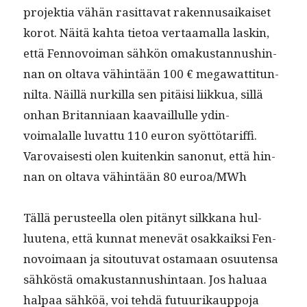
pro­jek­tia vähän rasit­ta­vat raken­nu­saikaiset
korot. Näitä kah­ta tietoa ver­taa­mal­la laskin,
että Fen­novoiman sähkön omakus­tan­nushin­
nan on olta­va vähin­tään 100 € megawat­ti­tun­
nil­ta. Näil­lä nurkil­la sen pitäisi liikkua, sil­lä
onhan Bri­tan­ni­aan kaavail­lulle ydin­
voimalalle luvat­tu 110 euron syöt­tö­tar­if­fi.
Varovais­es­ti olen kuitenkin sanonut, että hin­
nan on olta­va vähin­tään 80 euroa/MWh
Täl­lä perus­teel­la olen pitänyt silkkana hul­
luute­na, että kun­nat menevät osakkaik­si Fen­
novoimaan ja sitoutu­vat osta­maan osuuten­sa
sähköstä omakus­tan­nush­in­taan. Jos halu­aa
hal­paa sähköä, voi tehdä futu­urikaup­po­ja