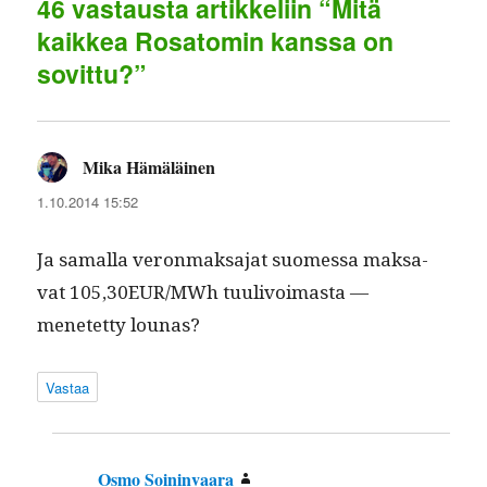
46 vastausta artikkeliin “Mitä
kaikkea Rosatomin kanssa on
sovittu?”
Mika Hämäläinen
sanoo:
1.10.2014 15:52
Ja samal­la veron­mak­sa­jat suomes­sa mak­sa­
vat 105,30EUR/MWh tuulivoimas­ta —
menetet­ty lounas?
Vastaa
Osmo Soininvaara
sanoo: