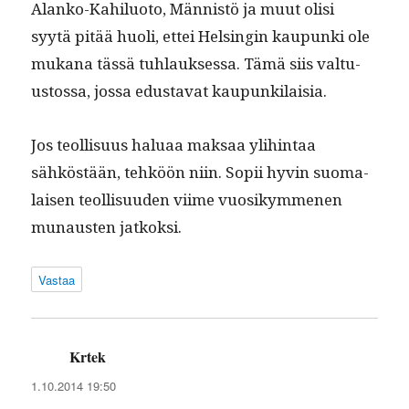
Alanko-Kahilu­o­to, Män­nistö ja muut olisi
syytä pitää huoli, ettei Helsin­gin kaupun­ki ole
mukana tässä tuh­lauk­ses­sa. Tämä siis val­tu­
us­tossa, jos­sa edus­ta­vat kaupunkilaisia.
Jos teol­lisu­us halu­aa mak­saa yli­hin­taa
sähköstään, tehköön niin. Sopii hyvin suo­ma­
laisen teol­lisu­u­den viime vuosikymme­nen
munausten jatkoksi.
Vastaa
Krtek
sanoo:
1.10.2014 19:50