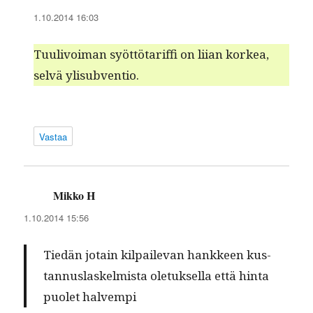
1.10.2014 16:03
Tuulivoiman syöt­tö­tar­if­fi on liian korkea,
selvä ylisubventio.
Vastaa
Mikko H
sanoo:
1.10.2014 15:56
Tiedän jotain kil­pail­e­van han­kkeen kus­
tan­nus­laskelmista ole­tuk­sel­la että hin­ta
puo­let halvempi