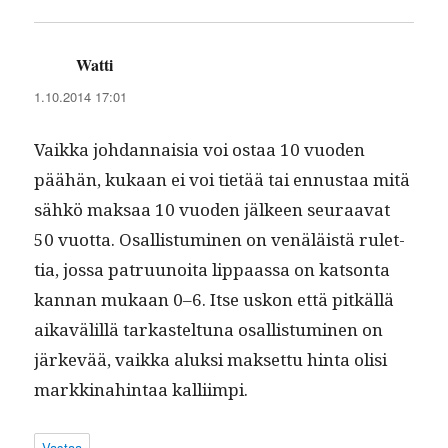
Watti
sanoo:
1.10.2014 17:01
Vaik­ka johdan­naisia voi ostaa 10 vuo­den
päähän, kukaan ei voi tietää tai ennus­taa mitä
sähkö mak­saa 10 vuo­den jäl­keen seu­raa­vat
50 vuot­ta. Osal­lis­tu­mi­nen on venäläistä rulet­
tia, jos­sa patru­unoi­ta lip­paas­sa on kat­son­ta
kan­nan mukaan 0–6. Itse uskon että pitkäl­lä
aikavälil­lä tarkastel­tuna osal­lis­tu­mi­nen on
järkevää, vaik­ka aluk­si mak­set­tu hin­ta olisi
markki­nahin­taa kalliimpi.
Vastaa