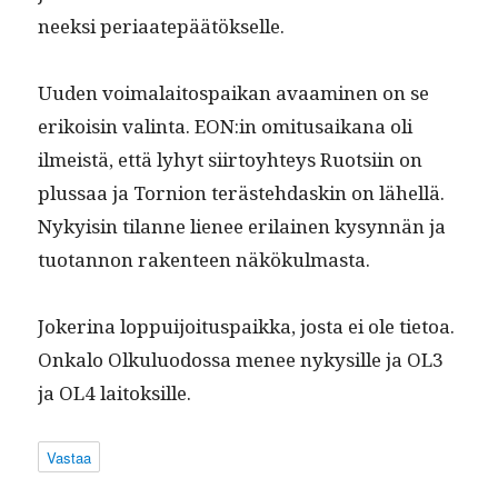
neek­si periaatepäätökselle.
Uuden voimalaito­spaikan avaami­nen on se
erikoisin val­in­ta. EON:in omi­tu­saikana oli
ilmeistä, että lyhyt siir­toy­hteys Ruot­si­in on
plus­saa ja Tornion teräste­hdaskin on lähel­lä.
Nyky­isin tilanne lie­nee eri­lainen kysyn­nän ja
tuotan­non rak­en­teen näkökulmasta.
Jok­e­ri­na lop­pui­joi­tu­s­paik­ka, jos­ta ei ole tietoa.
Onka­lo Olku­lu­o­dos­sa menee nykysille ja OL3
ja OL4 laitoksille.
Vastaa