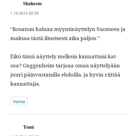
Shakeem
sanoo:
1.10.2014 22:33
“Rosatom halu­aa myyntinäyt­te­lyn Suomeen ja
mak­saa tästä ilmeis­es­ti aika paljon.”
Eikö tämä näyt­te­ly melkein kan­nat­taisi kat­
soa? Guggen­heim tar­joaa omaa näyt­te­lyään
juuri päin­vas­taisil­la ehdoil­la, ja hyvin riit­tää
kannattajia.
Vastaa
Tomi
sanoo: