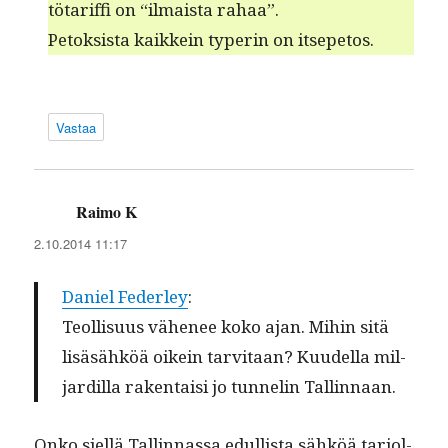
tö­tar­if­fi on “ilmaista rahaa”.
Petok­sista kaikkein type­r­in on itsepetos.
Vastaa
Raimo K
sanoo:
2.10.2014 11:17
Daniel Fed­er­ley
:
Teol­lisu­us vähe­nee koko ajan. Mihin sitä
lisäsähköä oikein tarvi­taan? Kuudel­la mil­
jardil­la rak­en­taisi jo tun­nelin Tallinnaan.
Onko siel­lä Tallinnas­sa edullista sähköä tar­jol­