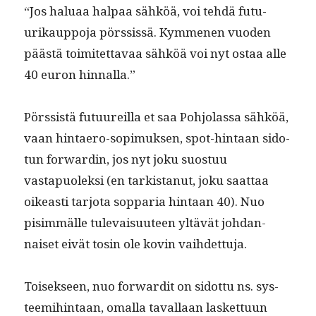
“Jos halu­aa hal­paa sähköä, voi tehdä futu­
urikaup­po­ja pörssis­sä. Kymme­nen vuo­den
päästä toimitet­tavaa sähköä voi nyt ostaa alle
40 euron hinnalla.”
Pörssistä futu­ureil­la et saa Pohjo­las­sa sähköä,
vaan hin­taero-sopimuk­sen, spot-hin­taan sido­
tun for­wardin, jos nyt joku suos­tuu
vastapuolek­si (en tark­istanut, joku saat­taa
oikeasti tar­jo­ta sop­paria hin­taan 40). Nuo
pisim­mälle tule­vaisu­u­teen yltävät johdan­
naiset eivät tosin ole kovin vaihdettuja.
Toisek­seen, nuo for­wardit on sidot­tu ns. sys­
teemi­hin­taan, oma­l­la taval­laan las­ket­tuun