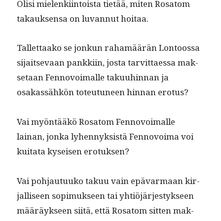
Olisi mie­lenki­in­toista tietää, miten Rosatom
takauk­sen­sa on luvan­nut hoitaa.
Tal­let­taako se jonkun rahamäärän Lon­toos­sa
sijait­se­vaan pankki­in, jos­ta tarvit­taes­sa mak­
se­taan Fen­novoimalle taku­uhin­nan ja
osakassähkön toteu­tuneen hin­nan erotus?
Vai myön­tääkö Rosatom Fen­novoimalle
lainan, jon­ka lyhen­nyk­sistä Fen­novoima voi
kui­tata kyseisen erotuksen?
Vai poh­jau­tuuko takuu vain epä­var­maan kir­
jal­liseen sopimuk­seen tai yhtiöjärjestyk­seen
määräyk­seen siitä, että Rosatom sit­ten mak­