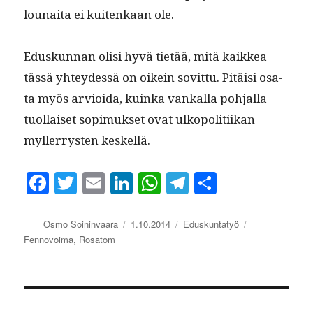
lounai­ta ei kuitenkaan ole.
Eduskun­nan olisi hyvä tietää, mitä kaikkea
tässä yhtey­dessä on oikein sovit­tu. Pitäisi osa­
ta myös arvioi­da, kuin­ka vankalla poh­jal­la
tuol­laiset sopimuk­set ovat ulkopoli­ti­ikan
myller­rysten keskellä.
Fa
T
E
Li
W
Te
S
ce
wi
m
nk
ha
le
ha
bo
tte
ail
ed
ts
gr
re
Kirjoittaja
Julkaistu
Kategoriat
Avainsanat
Osmo Soininvaara
1.10.2014
Eduskuntatyö
Fennovoima
,
Rosatom
ok
r
In
A
a
pp
m