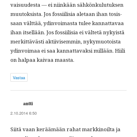
vaisu­ud­es­ta — ei niinkään sähkönku­lu­tuk­sen
muu­tok­sista. Jos fos­si­il­isia ale­taan ihan tosis­
saan vält­tää, ydin­voimas­ta tulee kan­nat­tavaa
ihan itsel­lään. Jos fos­si­il­isia ei väl­tetä nyky­istä
merkit­tävästi akti­ivisem­min, nyky­muo­toista
ydin­voimaa ei saa kan­nat­tavak­si mil­lään. Hiili
on hal­paa kaivaa maasta.
Vastaa
antti
sanoo:
2.10.2014 6:50
Siitä vaan keräämään rahat markki­noil­ta ja