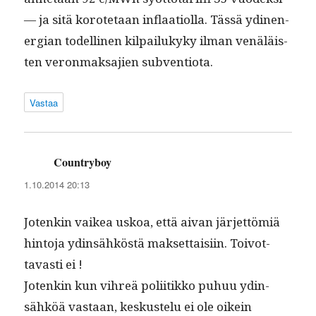
— ja sitä korote­taan inflaa­ti­ol­la. Tässä ydinen­
er­gian todel­li­nen kil­pailukyky ilman venäläis­
ten veron­mak­sajien subventiota.
Vastaa
Countryboy
sanoo:
1.10.2014 20:13
Jotenkin vaikea uskoa, että aivan jär­jet­tömiä
hin­to­ja ydin­sähköstä mak­set­taisi­in. Toiv­ot­
tavasti ei !
Jotenkin kun vihreä poli­itikko puhuu ydin­
sähköä vas­taan, keskustelu ei ole oikein