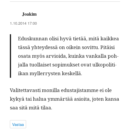
Joakim
sanoo:
1.10.2014 17:00
Eduskun­nan olisi hyvä tietää, mitä kaikkea
tässä yhtey­dessä on oikein sovit­tu. Pitäisi
osa­ta myös arvioi­da, kuin­ka vankalla poh­
jal­la tuol­laiset sopimuk­set ovat ulkopoli­ti­
ikan myller­rysten keskellä.
Valitet­tavasti monil­la edus­ta­jis­tamme ei ole
kykyä tai halua ymmärtää asioi­ta, joten kansa
saa sitä mitä tilaa.
Vastaa