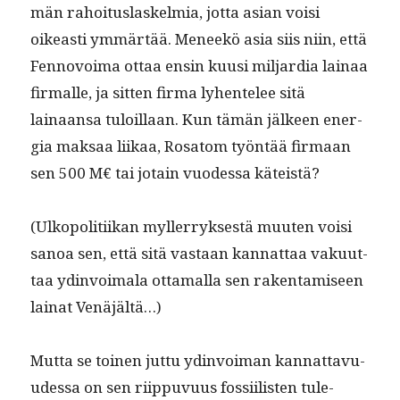
män rahoi­tus­laskelmia, jot­ta asian voisi
oikeasti ymmärtää. Meneekö asia siis niin, että
Fen­novoima ottaa ensin kuusi mil­jar­dia lainaa
fir­malle, ja sit­ten fir­ma lyhen­telee sitä
lainaansa tuloil­laan. Kun tämän jäl­keen ener­
gia mak­saa liikaa, Rosatom työn­tää fir­maan
sen 500 M€ tai jotain vuodessa käteistä?
(Ulkopoli­ti­ikan myller­ryk­ses­tä muuten voisi
sanoa sen, että sitä vas­taan kan­nat­taa vaku­ut­
taa ydin­voimala otta­mal­la sen rak­en­tamiseen
lainat Venäjältä…)
Mut­ta se toinen jut­tu ydin­voiman kan­nat­tavu­
udessa on sen riip­pu­vu­us fos­si­ilis­ten tule­