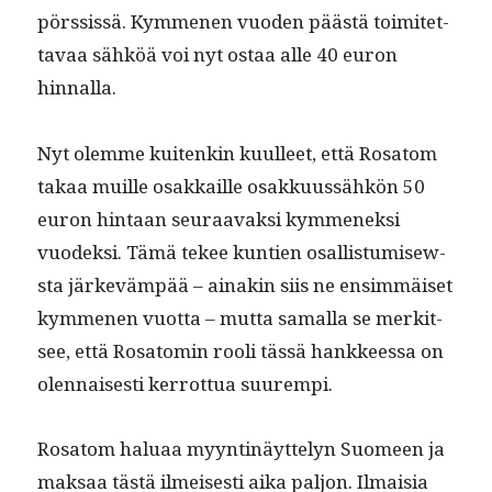
pörssis­sä. Kymme­nen vuo­den päästä toimitet­
tavaa sähköä voi nyt ostaa alle 40 euron
hinnalla.
Nyt olemme kuitenkin kuulleet, että Rosatom
takaa muille osakkaille osakku­ussähkön 50
euron hin­taan seu­raavak­si kymmenek­si
vuodek­si. Tämä tekee kun­tien osal­lis­tu­misew­
sta järkeväm­pää – ainakin siis ne ensim­mäiset
kymme­nen vuot­ta – mut­ta samal­la se merk­it­
see, että Rosatomin rooli tässä han­kkeessa on
olen­nais­es­ti ker­rot­tua suurempi.
Rosatom halu­aa myyntinäyt­te­lyn Suomeen ja
mak­saa tästä ilmeis­es­ti aika paljon. Ilmaisia