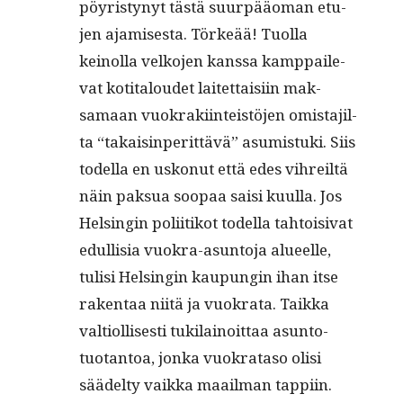
pöyristynyt tästä suur­pääo­man etu­
jen ajamis­es­ta. Törkeää! Tuol­la
keinol­la velko­jen kanssa kamp­pail­e­
vat koti­taloudet laitet­taisi­in mak­
samaan vuokraki­in­teistö­jen omis­ta­jil­
ta “takaisin­perit­tävä” asum­is­tu­ki. Siis
todel­la en uskonut että edes vihreiltä
näin pak­sua soopaa saisi kuul­la. Jos
Helsin­gin poli­itikot todel­la tah­toisi­vat
edullisia vuokra-asun­to­ja alueelle,
tulisi Helsin­gin kaupun­gin ihan itse
rak­en­taa niitä ja vuokra­ta. Taik­ka
val­ti­ol­lis­es­ti tuk­i­lain­oit­taa asun­to­
tuotan­toa, jon­ka vuokrata­so olisi
säädel­ty vaik­ka maail­man tap­pi­in.