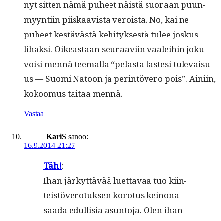
nyt sit­ten nämä puheet näistä suo­raan puun­
myyn­ti­in piiskaav­ista veroista. No, kai ne
puheet kestävästä kehi­tyk­ses­tä tulee joskus
lihak­si. Oikeas­t­aan seu­raavi­in vaalei­hin joku
voisi men­nä teemal­la “pelas­ta laste­si tule­vaisu­
us — Suo­mi Natoon ja per­in­tövero pois”. Aini­in,
kokoomus taitaa mennä.
Vastaa
KariS
sanoo:
16.9.2014 21:27
Täh!
:
Ihan järkyt­tävää luet­tavaa tuo kiin­
teistövero­tuk­sen koro­tus keinona
saa­da edullisia asun­to­ja. Olen ihan