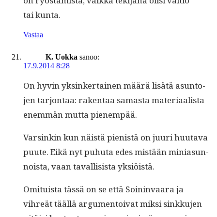
on ryöstämistä, vaik­ka tek­i­jänä olisi val­tio
tai kunta.
Vastaa
K. Uokka
sanoo:
17.9.2014 8:28
On hyvin yksinker­tainen määrä lisätä asun­to­
jen tar­jon­taa: rak­en­taa samas­ta mate­ri­aal­ista
enem­män mut­ta pienempää.
Varsinkin kun näistä pienistä on juuri huu­ta­va
puute. Eikä nyt puhuta edes mis­tään mini­a­sun­
noista, vaan taval­li­sista yksiöistä.
Omi­tu­ista tässä on se että Soin­in­vaara ja
vihreät tääl­lä argu­men­toi­vat mik­si sinkku­jen