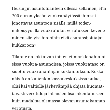
Helsin­gin asun­toti­lanteen ollessa sel­l­ainen, että
700 euron yksiön vuokranäytössä ihmiset
jonot­ta­vat asun­toon sisälle, mil­lä toden­
näköisyy­del­lä vuokrat­u­lon vero­tuk­sen keven­e­
m­i­nen siir­ty­isi hin­toi­hin eikä asun­tosi­joit­ta­jan
kukkaroon?
Tilanne on toki aivan toinen ei-markki­nahin­tai­
sis­sa vuokra-asun­nois­sa, jois­sa vuokrata­so on
sidot­tu vuokranan­ta­jan kus­tan­nuk­si­in. Kos­ka
näistä on kuitenkin kasvukeskuk­sis­sa pulaa,
olisi kai val­ti­olle järkeväm­pää ohja­ta huo­mat­
tavasti vero­tu­lo­ja täl­lais­ten lisärak­en­tamiseen
kuin madal­taa ole­mas­sa ole­van asun­tokan­nan
verotusta.