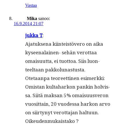
Vastaa
Mika
sanoo:
16.9.2014 21:07
juk­ka T
:
Ajatuk­se­na kiin­teistövero on aika
kyseenalainen- sehän verot­taa
omaisu­ut­ta, ei tuot­toa. Siis luon­
teeltaan pakkolunastusta.
Ote­taan­pa teo­reet­ti­nen esimerk­ki:
Omis­tan kul­ta­harkon pankin holvis­
sa. Siitä mak­san 5% omaisu­usveron
vuosit­tain, 20 vuodessa harkon arvo
on siir­tynyt verot­ta­jan hal­tu­un.
Oikeudenmukaistako ?