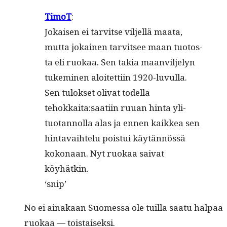
Tim­oT
:
Jokaisen ei tarvitse vil­jel­lä maa­ta,
mut­ta jokainen tarvit­see maan tuo­to­s­
ta eli ruokaa. Sen takia maanvil­je­lyn
tukem­i­nen aloitet­ti­in 1920-luvul­la.
Sen tulok­set oli­vat todel­la
tehokkaita:saatiin ruuan hin­ta yli­
tuotan­nol­la alas ja ennen kaikkea sen
hin­tavai­htelu pois­tui käytän­nössä
kokon­aan. Nyt ruokaa sai­vat
köyhätkin.
‘snip’
No ei ainakaan Suomes­sa ole tuil­la saatu hal­paa
ruokaa — toistaiseksi.