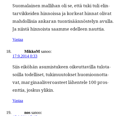
Suo­ma­lainen malli­han oli se, että tuki tuli elin­
tarvikkei­den hin­nois­sa ja korkeat hin­nat oli­vat
mah­dol­lisia ankaran tuon­tisään­nöste­lyn avul­la.
Ja niistä hin­noista saamme edelleen nauttia.
Vastaa
MikkoM
sanoo:
17.9.2014 0:33
Siis eiköhän asum­is­tu­keen oikeut­tavil­la tulota­
soil­la todel­liset, tukimuu­tok­set huomioonot­ta­
vat, mar­gin­aaliv­eroas­t­eet lähen­tele 100 pros­
ent­tia, joskus ylikin.
Vastaa
nos
sanoo: