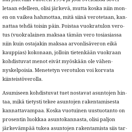
letaan edelleen, olisi järkevä, mut­ta kos­ka niin mon­
en on vaikea hah­mot­taa, mitä siinä verote­taan, kan­
nat­taa tehdä toisin päin. Pois­taa vuokrat­u­lon vero­
tus (vuokralainen mak­saa tämän vero tosi­asi­as­sa
niin kuin osta­jakin mak­saa arvon­lisäveron eikä
kaup­pias) kokon­aan, jol­loin tietenkään vuokraan
kohdis­tu­vat menot eivät myöskään ole vähen­
nyskelpoisia. Menete­tyn vero­tu­lon voi kor­va­ta
kiinteistöverolla.
Asumiseen kohdis­tu­vat tuet nos­ta­vat asun­to­jen hin­
taa, mikä tietysti tekee asun­to­jen rak­en­tamis­es­ta
kan­nat­tavam­paa. Kos­ka vuo­tu­inen uus­tuotan­to on
pros­entin luokkaa asun­tokan­nas­ta, olisi paljon
järkeväm­pää tukea asun­to­jen rak­en­tamista siis tar­