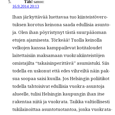
Täh!
sanoo:
16.9.2014 20:13
Ihan järkyt­tävää luet­tavaa tuo kiin­teistövero­
tuk­sen koro­tus keinona saa­da edullisia asun­to­
ja. Olen ihan pöyristynyt tästä suur­pääo­man
etu­jen ajamis­es­ta. Törkeää! Tuol­la keinol­la
velko­jen kanssa kamp­pail­e­vat koti­taloudet
laitet­taisi­in mak­samaan vuokraki­in­teistö­jen
omis­ta­jil­ta “takaisin­perit­tävä” asum­is­tu­ki. Siis
todel­la en uskonut että edes vihreiltä näin pak­
sua soopaa saisi kuul­la. Jos Helsin­gin poli­itikot
todel­la tah­toisi­vat edullisia vuokra-asun­to­ja
alueelle, tulisi Helsin­gin kaupun­gin ihan itse
rak­en­taa niitä ja vuokra­ta. Taik­ka val­ti­ol­lis­es­ti
tuk­i­lain­oit­taa asun­to­tuotan­toa, jon­ka vuokrata­