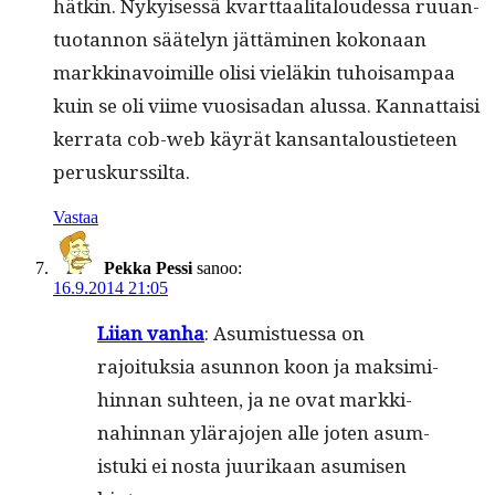
hätkin. Nykyisessä kvart­taal­i­taloudessa ruuan­
tuotan­non sääte­lyn jät­tämi­nen kokon­aan
markki­navoimille olisi vieläkin tuhoisam­paa
kuin se oli viime vuo­sisadan alus­sa. Kan­nat­taisi
ker­ra­ta cob-web käyrät kansan­talousti­eteen
peruskurssilta.
Vastaa
Pekka Pessi
sanoo:
16.9.2014 21:05
Liian van­ha
: Asum­istues­sa on
rajoituk­sia asun­non koon ja mak­sim­i­
hin­nan suh­teen, ja ne ovat markki­
nahin­nan ylära­jo­jen alle joten asum­
is­tu­ki ei nos­ta juurikaan asumisen