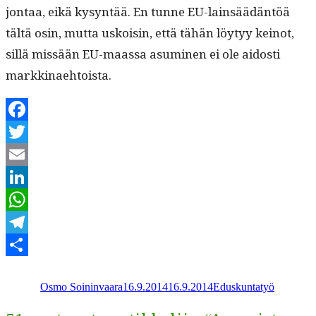
jon­taa, eikä kysyn­tää. En tunne EU-lain­säädän­töä
tältä osin, mut­ta uskoisin, että tähän löy­tyy keinot,
sil­lä mis­sään EU-maas­sa asum­i­nen ei ole aidosti
markkinaehtoista.
Facebook
Twitter
Email
LinkedIn
WhatsApp
Telegram
Kirjoittaja
Julkaistu
Kategoriat
Share
Osmo Soininvaara
16.9.2014
16.9.2014
Eduskuntatyö