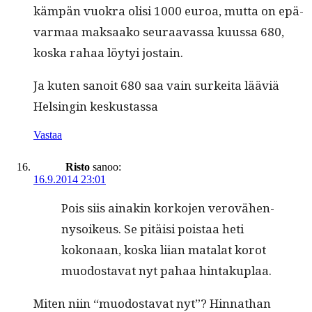
käm­pän vuokra olisi 1000 euroa, mut­ta on epä­
var­maa mak­saako seu­raavas­sa kuus­sa 680,
kos­ka rahaa löy­tyi jostain.
Ja kuten sanoit 680 saa vain surkei­ta lääviä
Helsin­gin keskustassa
Vastaa
Risto
sanoo:
16.9.2014 23:01
Pois siis ainakin korko­jen verovähen­
nysoikeus. Se pitäisi pois­taa heti
kokon­aan, kos­ka liian mata­lat korot
muo­dosta­vat nyt pahaa hintakuplaa.
Miten niin “muo­dosta­vat nyt”? Hin­nathan