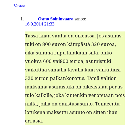
Vastaa
Osmo Soininvaara
sanoo:
16.9.2014 21:33
Tässä Liian van­ha on oike­as­sa. Jos asum­is­
tu­ki on 800 euron käm­pästä 320 euroa,
eikä sum­ma riipu lainkaan siitä, onko
vuokra 600 vai800 euroa, asum­is­tu­ki
vaikut­taa samal­la taval­la kuin vaikut­taisi
320 euron palkanko­ro­tus. Tämä val­tion
mak­sama asum­is­tu­ki on oikeas­t­aan perus­
tu­lo kaikille, joka kuitenkin verote­taan pois
niiltä, joil­la on omis­tusasun­to. Toimeen­tu­
lo­tuke­na mak­set­tu asun­to on sit­ten ihan
eri asia.