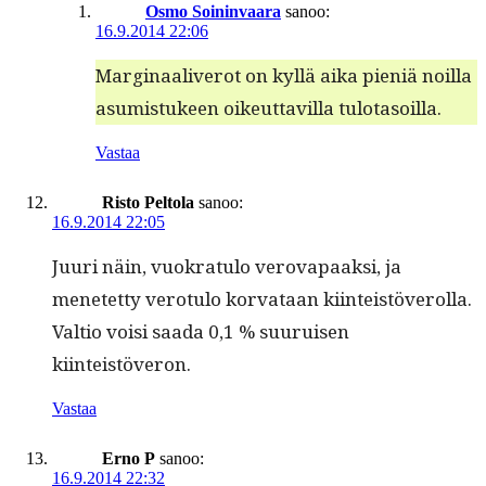
Osmo Soininvaara
sanoo:
16.9.2014 22:06
Mar­gin­aaliv­erot on kyl­lä aika pieniä noil­la
asum­is­tu­keen oikeut­tavil­la tulotasoilla.
Vastaa
Risto Peltola
sanoo:
16.9.2014 22:05
Juuri näin, vuokrat­u­lo verova­paak­si, ja
menetet­ty vero­tu­lo kor­vataan kiin­teistöverol­la.
Val­tio voisi saa­da 0,1 % suu­ruisen
kiinteistöveron.
Vastaa
Erno P
sanoo:
16.9.2014 22:32