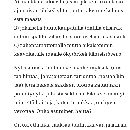
A) markki­na-alueel­la (esim. pk-seu­tu) on koko
ajan aivan törkeä yli­tar­jon­ta raken­nuskelpois­
es­ta maasta
B) jokaisel­la huu­tokau­pat­ul­la ton­til­la olisi rak­
en­tamis­pakko zil­jardin suu­ruisel­la uhkasakolla
C) rak­en­ta­mat­toma­lle mut­ta aikaisem­min
kaavoite­tulle maalle ökytörkeä kiinteistövero
Nyt asum­ista tue­taan verovähen­nyk­sil­lä (nos­
taa hin­taa) ja rajoite­taan tar­jon­taa (nos­taa hin­
taa) jot­ta maas­ta saadaan tuot­toa kat­ta­maan
pöhöt­tynyt­tä julk­ista sek­to­ria. Eikös se men­nyt
niin, että hait­to­ja, kuten tupakkaa, on hyvä
verot­taa. Onko asum­i­nen haitta?
On ok, että maa mak­saa ton­tin kaa­van ja infran