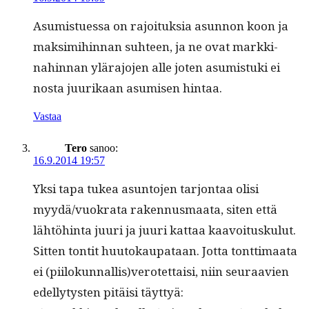
Asum­istues­sa on rajoituk­sia asun­non koon ja
mak­sim­i­hin­nan suh­teen, ja ne ovat markki­
nahin­nan ylära­jo­jen alle joten asum­is­tu­ki ei
nos­ta juurikaan asumisen hintaa.
Vastaa
Tero
sanoo:
16.9.2014 19:57
Yksi tapa tukea asun­to­jen tar­jon­taa olisi
myydä/vuokrata raken­nus­maa­ta, siten että
lähtöhin­ta juuri ja juuri kat­taa kaavoitusku­lut.
Sit­ten ton­tit huu­tokau­pataan. Jot­ta tont­ti­maa­ta
ei (piilokunnallis)verotettaisi, niin seu­raavien
edel­ly­tys­ten pitäisi täyttyä: