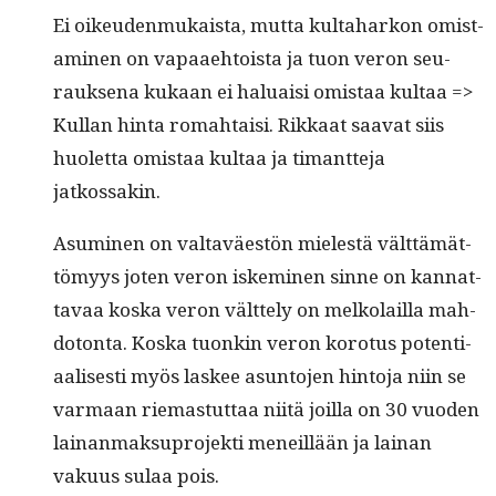
Ei oikeu­den­mukaista, mut­ta kul­ta­harkon omis­t­
a­mi­nen on vapaae­htoista ja tuon veron seu­
rauk­se­na kukaan ei halu­aisi omis­taa kul­taa =>
Kul­lan hin­ta rom­ah­taisi. Rikkaat saa­vat siis
huo­let­ta omis­taa kul­taa ja timant­te­ja
jatkossakin.
Asum­i­nen on val­taväestön mielestä vält­tämät­
tömyys joten veron iskem­i­nen sinne on kan­nat­
tavaa kos­ka veron vält­te­ly on melko­lail­la mah­
do­ton­ta. Kos­ka tuonkin veron koro­tus poten­ti­
aalis­es­ti myös las­kee asun­to­jen hin­to­ja niin se
var­maan riemas­tut­taa niitä joil­la on 30 vuo­den
lainan­mak­supro­jek­ti meneil­lään ja lainan
vaku­us sulaa pois.