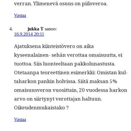
ver­ran. Ylimenevä osu­us on piiloveroa.
Vastaa
jukka T
sanoo:
16.9.2014 20:11
Ajatuk­se­na kiin­teistövero on aika
kyseenalainen- sehän verot­taa omaisu­ut­ta, ei
tuot­toa. Siis luon­teeltaan pakkolunastusta.
Ote­taan­pa teo­reet­ti­nen esimerk­ki: Omis­tan kul­
ta­harkon pankin holvis­sa. Siitä mak­san 5%
omaisu­usveron vuosit­tain, 20 vuodessa harkon
arvo on siir­tynyt verot­ta­jan hal­tu­un.
Oikeudenmukaistako ?
Vastaa