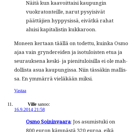
Näitä kun kaavoit­taisi kaupun­gin
vuokra­ton­teille, narut pysy­i­sivät
päät­täjien hyp­p­y­sis­sä, eivätkä rahat
aluisi kap­i­tal­istin kukkaroon.
Mon­een ker­taan tääl­lä on todet­tu, kuin­ka Osmo
ajaa vain gryn­derei­den ja iso­tu­lois­t­en etua ja
seu­rauk­se­na kes­ki- ja pien­i­t­u­loisil­la ei ole mah­
dol­lista asua kaupungis­sa. Niin tässäkin mallis­
sa. En ymmär­rä vieläkään miksi.
Vastaa
Ville
sanoo:
16.9.2014 21:58
Osmo Soin­in­vaara
: Jos asum­is­tu­ki on
800 euron käm­pästä 320 euroa, eikä