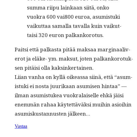
sum­ma riipu lainkaan siitä, onko
vuokra 600 vai800 euroa, asum­is­tu­ki
vaikut­taa samal­la taval­la kuin vaikut­
taisi 320 euron palkankorotus.
Pait­si että palka­s­ta pitää mak­saa mar­gin­aaliv­
erot ja eläke- ym. mak­sut, joten palkanko­ro­tuk­
sen pitäisi olla kaksinkertainen.
Liian van­ha on kyl­lä oike­as­sa siinä, että “asum­
is­tu­ki ei nos­ta juurikaan asumisen hin­taa” —
ilman asum­is­tukea vuokralaiselle ehkä jäisi
enem­män rahaa käytet­täväk­si mui­hin asioi­hin
asumiskus­tan­nusten jälkeen…
Vastaa