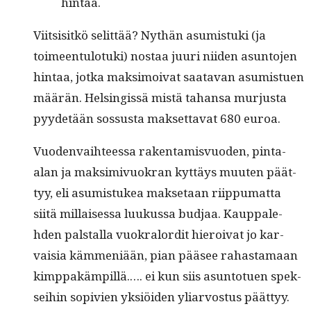
hintaa.
Viit­sisitkö selit­tää? Nythän asum­is­tu­ki (ja
toimeen­tu­lo­tu­ki) nos­taa juuri niiden asun­to­jen
hin­taa, jot­ka mak­si­moi­vat saata­van asum­istuen
määrän. Helsingis­sä mis­tä tahansa mur­jus­ta
pyy­de­tään sos­sus­ta mak­set­ta­vat 680 euroa.
Vuo­den­vai­h­teessa rak­en­tamisvuo­den, pin­ta-
alan ja mak­simivuokran kyt­täys muuten päät­
tyy, eli asum­is­tukea mak­se­taan riip­pumat­ta
siitä mil­laises­sa luukus­sa bud­jaa. Kaup­pale­
hden pal­stal­la vuokralordit hieroi­vat jo kar­
vaisia käm­meniään, pian pääsee rahas­ta­maan
kimp­pakämpil­lä.…. ei kun siis asun­totuen spek­
sei­hin sopivien yksiöi­den yliar­vos­tus päättyy.