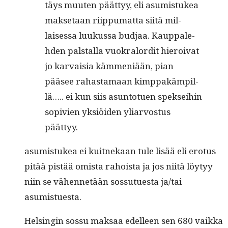
täys muuten päät­tyy, eli asum­is­tukea
mak­se­taan riip­pumat­ta siitä mil­
laises­sa luukus­sa bud­jaa. Kaup­pale­
hden pal­stal­la vuokralordit hieroi­vat
jo kar­vaisia käm­meniään, pian
pääsee rahas­ta­maan kimp­pakämpil­
lä….. ei kun siis asun­totuen spek­sei­hin
sopivien yksiöi­den yliar­vos­tus
päättyy.
asum­is­tukea ei kuit­nekaan tule lisää eli ero­tus
pitää pistää omista rahoista ja jos niitä löy­tyy
niin se vähen­netään sos­sutues­ta ja/tai
asumistuesta.
Helsin­gin sos­su mak­saa edelleen sen 680 vaik­ka