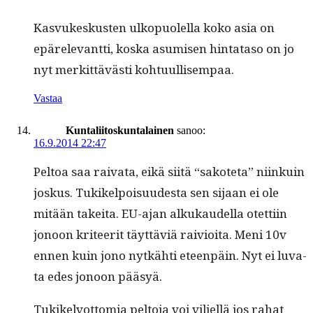
Kasvukeskusten ulkop­uolel­la koko asia on
epärel­e­vant­ti, kos­ka asumisen hin­tata­so on jo
nyt merkit­tävästi kohtuullisempaa.
Vastaa
Kuntaliitoskuntalainen
sanoo:
16.9.2014 22:47
Pel­toa saa rai­va­ta, eikä siitä “sakote­ta” niinkuin
joskus. Tukikelpoisu­ud­es­ta sen sijaan ei ole
mitään takei­ta. EU-ajan alkukaudel­la otet­ti­in
jonoon kri­teer­it täyt­täviä raiv­ioi­ta. Meni 10v
ennen kuin jono nytkähti eteen­päin. Nyt ei luva­
ta edes jonoon pääsyä.
Tukikelvot­to­mia pel­to­ja voi vil­jel­lä jos rahat