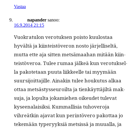
Vastaa
napander
sanoo:
16.9.2014 21:15
Vuokrat­u­lon vero­tuk­sen pois­to kuu­lostaa
hyvältä ja kiin­teistöveron nos­to jär­jel­liseltä,
mut­ta ette aja sit­ten met­sä­maa­han mitään kiin­
teistöveroa. Tulee rumaa jälkeä kun vero­tuk­sel­
la pakote­taan puu­ta liik­keelle tai myymään
suur­si­joit­ta­jille. Ainakin tulee houku­tus alkaa
ottaa met­sästysseu­roil­ta ja tienkäyt­täjiltä mak­
su­ja, ja lop­ul­ta jokamiehen oikeudet tule­vat
kyseenalaisik­si. Kum­mallisia tuhovero­ja
vihreätkin aja­vat kun per­in­tövero pakot­taa jo
tekemään type­r­yyk­siä met­sis­sä ja muual­la, ja