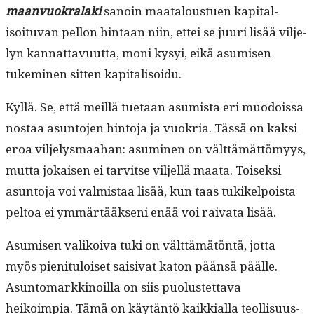
maan­vuokrala­ki
sanoin maat­aloustuen kap­i­tal­
isoitu­van pel­lon hin­taan niin, ettei se juuri lisää vil­je­
lyn kan­nat­tavu­ut­ta, moni kysyi, eikä asumisen
tukem­i­nen sit­ten kapitalisoidu.
Kyl­lä. Se, että meil­lä tue­taan asum­ista eri muodois­sa
nos­taa asun­to­jen hin­to­ja ja vuokria. Tässä on kak­si
eroa vil­jelysmaa­han: asum­i­nen on vält­tämät­tömyys,
mut­ta jokaisen ei tarvitse vil­jel­lä maa­ta. Toisek­si
asun­to­ja voi valmis­taa lisää, kun taas tukikelpoista
pel­toa ei ymmärtääk­seni enää voi rai­va­ta lisää.
Asumisen valikoi­va tuki on vält­tämätön­tä, jot­ta
myös pien­i­t­u­loiset saisi­vat katon pään­sä päälle.
Asun­tomarkki­noil­la on siis puo­lus­tet­ta­va
heikoimpia. Tämä on käytän­tö kaikkial­la teol­lisu­us­