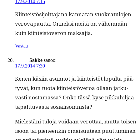
17.9.2014 7:15
Kiin­teistösi­joit­ta­jana kan­natan vuokrat­u­lo­jen
verova­paut­ta. Onnek­si meitä on vähem­män
kuin kiin­teistöveron maksajia.
Vastaa
Sakke
sanoo:
17.9.2014 7:30
Kenen käsi­in asun­not ja kiin­teistöt lop­ul­ta pää­
tyvät, kun tuo­ta kiin­teistöveroa ollaan jatku­
vasti nos­ta­mas­sa? Onko tässä kyse pikkuhil­jaa
tapah­tu­vas­ta sosialisoinnista?
Mielestäni tulo­ja voidaan verot­taa, mut­ta toisen
isoon tai pie­neenkin omaisu­u­teen puut­tumi­nen