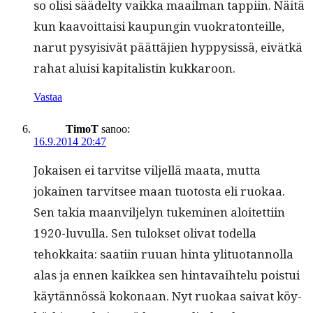
so olisi säädel­ty vaik­ka maail­man tap­pi­in. Näitä
kun kaavoit­taisi kaupun­gin vuokra­ton­teille,
narut pysy­i­sivät päät­täjien hyp­p­y­sis­sä, eivätkä
rahat aluisi kap­i­tal­istin kukkaroon.
Vastaa
TimoT
sanoo:
16.9.2014 20:47
Jokaisen ei tarvitse vil­jel­lä maa­ta, mut­ta
jokainen tarvit­see maan tuo­to­s­ta eli ruokaa.
Sen takia maanvil­je­lyn tukem­i­nen aloitet­ti­in
1920-luvul­la. Sen tulok­set oli­vat todel­la
tehokkai­ta: saati­in ruuan hin­ta yli­tuotan­nol­la
alas ja ennen kaikkea sen hin­tavai­htelu pois­tui
käytän­nössä kokon­aan. Nyt ruokaa sai­vat köy­