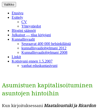
Siirry
Valikko
sisältöön
Etusivu
Esittely
CV
Yhteystiedot
Blogini säännöt
Julkaisut — tilaa kirjojani
Kunnallisvaalit
Seuraavat 400 000 helsinkiläistä
kunnallisvaaliohjelmani 2012
Kunnallisvaaliohjelmani 2008
Linkit
Kotisivuni ennen 1.5.2007
vanhat eduskuntasivuni
Asumistuen kapitalisoituminen
asuntojen hintoihin
Kun kir­joituk­ses­sani
Maat­alous­tu­ki ja Ricar­don