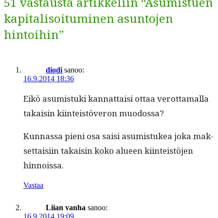
51 vastausta artikkeliin “Asumistuen
kapitalisoituminen asuntojen
hintoihin”
diodi
sanoo:
16.9.2014 18:36
Eikö asum­is­tu­ki kan­nat­taisi ottaa verot­ta­mal­la
takaisin kiin­teistöveron muodossa?
Kun­nas­sa pieni osa saisi asum­is­tukea joka mak­
set­taisi­in takaisin koko alueen kiin­teistö­jen
hinnoissa.
Vastaa
Liian vanha
sanoo:
16.9.2014 19:09