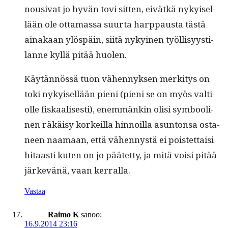
nousi­vat jo hyvän tovi sit­ten, eivätkä nykyisel­
lään ole otta­mas­sa suur­ta harp­paus­ta tästä
ainakaan ylöspäin, siitä nykyi­nen työl­lisyys­ti­
lanne kyl­lä pitää huolen.
Käytän­nössä tuon vähen­nyk­sen merk­i­tys on
toki nykyisel­lään pieni (pieni se on myös val­ti­
olle fiskaalis­es­ti), enem­mänkin olisi sym­booli­
nen räkäisy korkeil­la hin­noil­la asun­ton­sa osta­
neen naa­maan, että vähen­nys­tä ei pois­tet­taisi
hitaasti kuten on jo päätet­ty, ja mitä voisi pitää
järkevänä, vaan kerralla.
Vastaa
Raimo K
sanoo:
16.9.2014 23:16