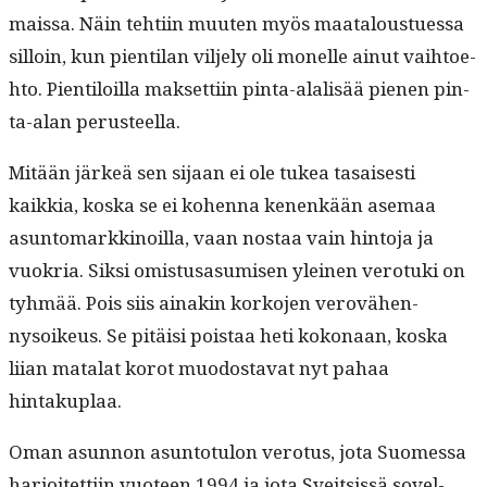
mais­sa. Näin tehti­in muuten myös maat­aloustues­sa
sil­loin, kun pien­ti­lan vil­je­ly oli mon­elle ain­ut vai­h­toe­
hto. Pien­tiloil­la mak­set­ti­in pin­ta-alal­isää pienen pin­
ta-alan perusteella.
Mitään järkeä sen sijaan ei ole tukea tasais­es­ti
kaikkia, kos­ka se ei kohen­na kenenkään ase­maa
asun­tomarkki­noil­la, vaan nos­taa vain hin­to­ja ja
vuokria. Sik­si omis­tusasumisen yleinen vero­tu­ki on
tyh­mää. Pois siis ainakin korko­jen verovähen­
nysoikeus. Se pitäisi pois­taa heti kokon­aan, kos­ka
liian mata­lat korot muo­dosta­vat nyt pahaa
hintakuplaa.
Oman asun­non asun­to­tu­lon vero­tus, jota Suomes­sa
har­joitet­ti­in vuo­teen 1994 ja jota Sveit­sis­sä sovel­