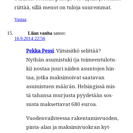
riit­tää, sil­lä menot on tulo­ja suuremmat.
Vastaa
Liian vanha
sanoo:
16.9.2014 22:56
Pekka Pes­si
: Viit­sisitkö selit­tää?
Nythän asum­is­tu­ki (ja toimeen­tu­lo­tu­
ki) nos­taa juuri niiden asun­to­jen hin­
taa, jot­ka mak­si­moi­vat saata­van
asum­istuen määrän. Helsingis­sä mis­
tä tahansa mur­jus­ta pyy­de­tään sos­
sus­ta mak­set­ta­vat 680 euroa.
Vuo­den­vai­h­teessa rak­en­tamisvuo­den,
pin­ta-alan ja mak­simivuokran kyt­