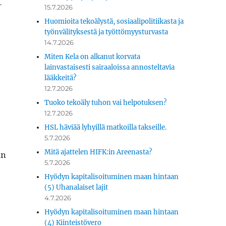
­
15.7.2026
Huomioita tekoälystä, sosiaalipolitiikasta ja
työnvälityksestä ja työttömyysturvasta
14.7.2026
Miten Kela on alkanut korvata
lainvastaisesti sairaaloissa annosteltavia
lääkkeitä?
12.7.2026
Tuoko tekoäly tuhon vai helpotuksen?
12.7.2026
HSL häviää lyhyillä matkoilla takseille.
5.7.2026
Mitä ajattelen HIFK:in Areenasta?
än
5.7.2026
Hyödyn kapitalisoituminen maan hintaan
(5) Uhanalaiset lajit
4.7.2026
Hyödyn kapitalisoituminen maan hintaan
(4) Kiinteistövero