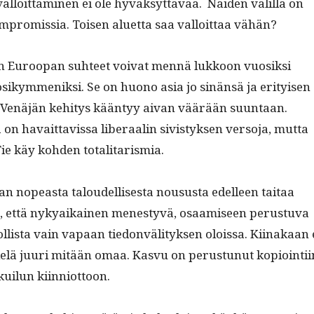
l­loit­ta­mi­nen ei ole hyväksyt­tävää. Näi­den välil­lä on
pro­mis­sia. Toisen aluet­ta saa val­loit­taa vähän?
 Euroopan suh­teet voivat men­nä lukkoon vuosik­si
osikym­meniksi. Se on huono asia jo sinän­sä ja eri­tyisen
 Venäjän kehi­tys kään­tyy aivan väärään suun­taan.
 on havait­tavis­sa lib­er­aalin sivistyk­sen ver­so­ja, mut­ta
 Tie käy kohden totalitarismia.
an nopeas­ta taloudel­lis­es­ta nousus­ta edelleen taitaa
, että nykyaikainen men­estyvä, osaamiseen perus­tu­va
­lista vain vapaan tiedonväl­i­tyk­sen olois­sa. Kiinakaan 
ielä juuri mitään omaa. Kasvu on perus­tunut kopi­oin­ti­i
n kuilun kiinniottoon.