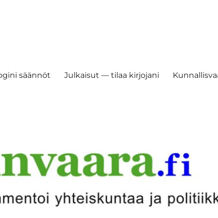
ogini säännöt
Julkaisut — tilaa kirjojani
Kunnallisvaa