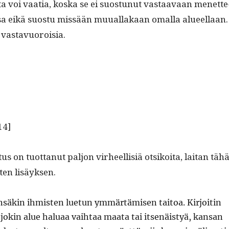
ista voi vaa­tia, kos­ka se ei suos­tunut vas­taavaan menet­te
s­sa eikä suos­tu mis­sään muual­lakaan oma­l­la alueel­laan.
t vastavuoroisia.
14]
tus on tuot­tanut paljon virheel­lisiä otsikoi­ta, lai­tan täh
eten lisäyksen.
n­säkin ihmis­ten lue­tun ymmärtämisen taitoa. Kir­joitin
 jokin alue halu­aa vai­h­taa maa­ta tai itsenäistyä, kansan