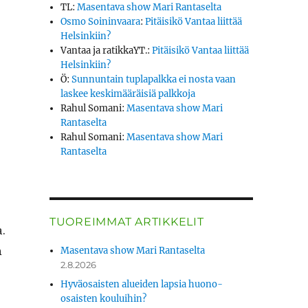
TL
:
Masentava show Mari Rantaselta
Osmo Soininvaara
:
Pitäisikö Vantaa liittää
Helsinkiin?
Vantaa ja ratikkaYT.
:
Pitäisikö Vantaa liittää
Helsinkiin?
Ö
:
Sunnuntain tuplapalkka ei nosta vaan
laskee keskimääräisiä palkkoja
Rahul Somani
:
Masentava show Mari
Rantaselta
Rahul Somani
:
Masentava show Mari
Rantaselta
TUOREIMMAT ARTIKKELIT
a.
n
Masentava show Mari Rantaselta
2.8.2026
Hyväosaisten alueiden lapsia huono-
osaisten kouluihin?