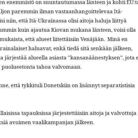
en enem­mistö on suun­tau­tu­mas­sa län­teen ja kohti EU:t
aljon parem­min ilman vas­taan­hang­oit­tel­e­vaa Itä-
i niin, että Itä-Ukrainas­sa olisi aito­ja halu­ja liit­tyä
m­min kuin ajau­tua Kio­van mukana län­teen, voisi olla
mukaista, että alueet liitet­täisi­in Venäjään. Minä en
rainalaiset halu­a­vat, enkä tiedä sitä senkään jäl­keen,
 jär­jestää alueel­la asi­as­ta ”kansanäänestyk­sen”, jota e
 puoluee­ton­ta tahoa valvomaan.
, että tykki­t­uli Donet­ski­in on lisän­nyt sep­a­ratis­tisia
lai­sis­sa tapauk­sis­sa jär­jestet­täisi­in aito­ja ja valvot­tu­ja
siä avoimen vaa­likam­pan­jan jälkeen.