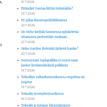
a,
31.7.2026
Pitäisikö Vantaa liittää Helsinkiin?
23.7.2026
EU pilaa ilmastopolitiikkaansa
22.7.2026
On virhe kieltää Suomessa opiskelevia
ottamasta perhettään mukaan.
22.7.2026
i
Onko Garden Helsinki järkevä hanke?
20.7.2026
Sunnuntain tuplapalkka ei nosta vaan
laskee keskimääräisiä palkkoja
19.7.2026
Tekoälyn vallankumouksessa ongelma on
nopeus
19.7.2026
Tekoäly terveydenhuollossa
16.7.2026
Tekoäly ja työajan lyhentäminen