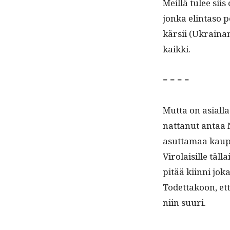
Meil­lä tulee sii
jon­ka elin­ta­so 
kär­sii (Ukrainan
kaikki.
= = = =
Mut­ta on asial­
nat­tanut antaa 
asut­ta­maa kaup
Viro­laisille täl
pitää kiin­ni jo
Todet­takoon, ett
niin suuri.