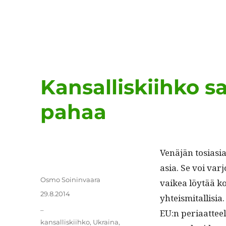
Kansalliskiihko s
pahaa
Venäjän tosi­asi
asia. Se voi var­
Kirjoittaja
Osmo Soininvaara
vaikea löytää kom
Julkaistu
29.8.2014
yhteis­mi­tallisia
Kategoriat
_
EU:n peri­aat­teel­
Avainsanat
kansalliskiihko
,
Ukraina
,