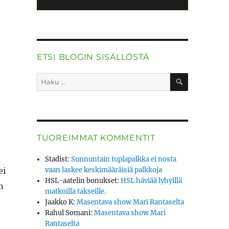
ETSI BLOGIN SISÄLLÖSTÄ
HAKU
Etsi:
TUOREIMMAT KOMMENTIT
Stadist
:
Sunnuntain tuplapalkka ei nosta
ei
vaan laskee keskimääräisiä palkkoja
HSL-aatelin bonukset
:
HSL häviää lyhyillä
n
matkoilla takseille.
Jaakko K
:
Masentava show Mari Rantaselta
Rahul Somani
:
Masentava show Mari
Rantaselta