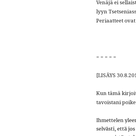
Venäjä ei sel­l­a
lyyn Tset­se­ni­a
Peri­aat­teet ova
= = = = =
[LISÄYS 30.8.20
Kun tämä kir­joi­
tavois­tani poik
Ihmette­len ylee
selvästi, että jos