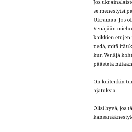
Jos ukrainalais­t
se men­esty­isi p
Ukrainaa. Jos olis
Venäjään mielu­u
kaikkien etu­jen 
tiedä, mitä itäuk
kun Venäjä koh­ta
päästetä mitään
On kuitenkin tunne
ajatuksia.
Olisi hyvä, jos täl­
kansanäänestyk­