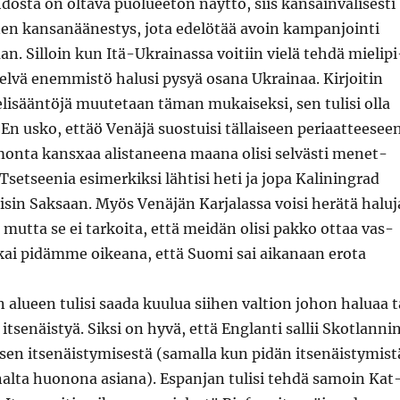
s­ta on olta­va puoluee­ton näyt­tö, siis kan­sain­välis­es­ti
­nen kansanäänestys, jota edelötää avoin kam­pan­join­ti
aan. Sil­loin kun Itä-Ukrainas­sa voiti­in vielä tehdä mielipi
 selvä enem­mistö halusi pysyä osana Ukrainaa. Kir­joitin
lisään­töjä muute­taan täman mukaisek­si, sen tulisi olla
En usko, ettäö Venäjä suos­tu­isi täl­laiseen peri­aat­teesee
mon­ta kan­sx­aa alis­ta­neena maana olisi selvästi menet­
Tset­see­nia esimerkik­si lähtisi heti ja jopa Kalin­ingrad
aisin Sak­saan. Myös Venäjän Kar­jalas­sa voisi herätä halu­j
 mut­ta se ei tarkoi­ta, että mei­dän olisi pakko ottaa vas­
 kai pidämme oikeana, että Suo­mi sai aikanaan ero­ta
 alueen tulisi saa­da kuu­lua siihen val­tion johon halu­aa t
ti itsenäistyä. Sik­si on hyvä, että Englan­ti sal­lii Skot­lanni
en itsenäistymis­es­tä (samal­la kun pidän itsenäistymist
al­ta huonona asiana). Espan­jan tulisi tehdä samoin Kat