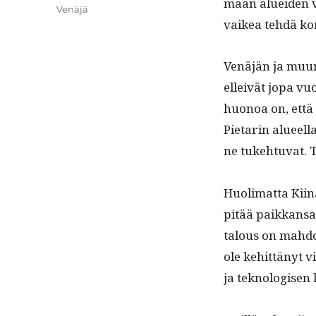
maan aluei­den va
Venäjä
vaikea tehdä kom­
Venäjän ja muun
elleivät jopa vu
huonoa on, että
Pietarin alueel­la
ne tuke­htu­vat.
Huoli­mat­ta Kiin
pitää paikkansa
talous on mah­dol
ole kehit­tänyt v
ja tek­nol­o­gise