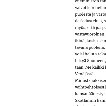
enem­mistön tah­do
valvot­tu rehelli
puoles­ta ja vas­t
de­tiedustelu­ja,
myös, että jos pe
vas­tavuoroinen. 
ikinä, kos­ka se 
tävänä puole­na. 
voisi halu­ta tak
liit­tyä Suomeen,
taan. Me kaik­ki
Venäjästä.
Minus­ta jokaisen
vai­h­toe­htois­es­
kansanäänestyk­s
Skot­lannin kann