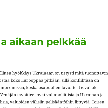
aa aikaan pelkkää
alli­nen hyökkäys Ukrainaan on tietysti mitä tuomit­tavin
jostaa koko Euroop­paa pitkään, sil­lä kon­flik­tis­sa on
­pro­mis­sia, kos­ka osa­puolten tavoit­teet eivät ole
. Venäjän tavoit­teet ovat val­tapoli­it­tisia ja Ukrainan ja
lisia, val­tioiden välisi­in pelisään­töi­hin liit­tyviä. Toisen