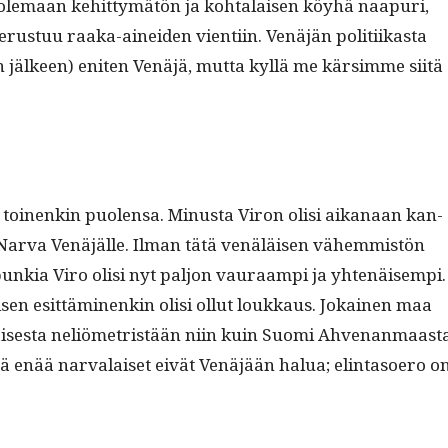
s ole­maan kehit­tymätön ja kohta­laisen köy­hä naa­puri,
perus­tuu raa­ka-ainei­den vien­ti­in. Venäjän poli­ti­ikas­ta
 jäl­keen) eniten Venäjä, mut­ta kyl­lä me kär­simme siitä
la toinenkin puolen­sa. Minus­ta Viron olisi aikanaan kan­
Nar­va Venäjälle. Ilman tätä venäläisen vähem­mistön
unkia Viro olisi nyt paljon vau­raampi ja yht­enäisem­pi.
­laisen esit­tämi­nenkin olisi ollut loukkaus. Jokainen maa
kaises­ta neliömetristään niin kuin Suo­mi Ahve­nan­maas­t
ä enää nar­valaiset eivät Venäjään halua; elin­ta­so­ero o