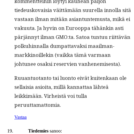
kom­ment­tei­hin löy­tyi kauhean paljon
tiedeusko­vaisia väit­tämään suurel­la innol­la sitä
vas­taan ilman mitään asiantun­te­mus­ta, mikä ei
vaku­u­ta. Ja hyvin on Euroop­pa tähänkin asti
pär­jän­nyt ilman GMO:ta. Satoa tun­tuu riit­tävän
polkuhin­nal­la dumpat­tavak­si maail­man­
markki­noillekin (vaik­ka tämä var­maan
johtunee osak­si reservien vanhenemisesta).
Ruuan­tuotan­to tai luon­to eivät kuitenkaan ole
sel­l­aisia asioi­ta, mil­lä kan­nat­taa lähteä
leikkimään. Virheistä voi tul­la
peruuttamattomia.
Vastaa
Tiedemies
sanoo: