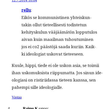
12.7.2014 10:04
rel­lu
:
Eikös se kom­mu­nisti­nen yhteiskun­
takin ollut tieteel­lis­es­ti todis­te­tun
kehi­tysku­lun vääjäämätön lop­putu­los
aivan kuin maail­man tuhou­tu­mi­nen
jos ei co2 päästöjä saa­da kuri­in. Kaik­
ki ide­olo­giat usko­vat tieteeseen.
Kuule, hip­pi, tiede ei ole uskon asia, se toimii
ihan usko­muk­sista riip­pumat­ta. Jos sin­un ide­
olo­giasi on ris­tiri­idas­sa tieteen kanssa, sen
pahempi sille ideologialle.
Vastaa
Raimo K
sanoo: