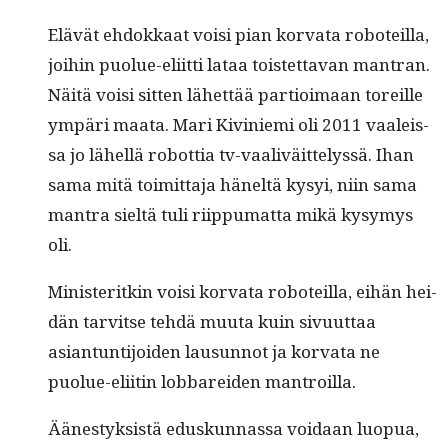
Elävät ehdokkaat voisi pian kor­va­ta robot­eil­la,
joi­hin puolue-eli­it­ti lataa tois­tet­ta­van mantran.
Näitä voisi sit­ten lähet­tää par­tioimaan tor­eille
ympäri maa­ta. Mari Kivinie­mi oli 2011 vaaleis­
sa jo lähel­lä robot­tia tv-vaaliväit­telyssä. Ihan
sama mitä toimit­ta­ja häneltä kysyi, niin sama
mantra sieltä tuli riip­pumat­ta mikä kysymys
oli.
Min­is­ter­itkin voisi kor­va­ta robot­eil­la, eihän hei­
dän tarvitse tehdä muu­ta kuin sivu­ut­taa
asiantun­ti­joiden lausun­not ja kor­va­ta ne
puolue-eli­itin lob­barei­den mantroilla.
Äänestyk­sistä eduskun­nas­sa voidaan luop­ua,