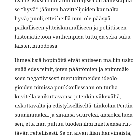
Esimerkik­si maa­han­muut­ta­jis­sa on äänestäjinä
se “hyvä” (ään­ten havit­telijoiden kannal­ta
hyvä) puoli, ettei heil­lä mm. ole pääsyä
paikalliseen yhteiskun­nal­liseen ja poli­it­tiseen
his­to­ri­ati­etoon van­hempi­en tut­tu­jen sekä suku­
lais­ten muodossa.
Ihmeel­lisiä höpinöitä eivät entiseen malli­in usko
enää edes teinit, joten päät­tömien ja enim­mäk­
seen negati­ivis­es­ti mer­i­toitunei­den ide­olo­
gioiden nimis­sä poukkoil­lessaan on turha
kuvitel­la vaikut­ta­vansa jotenkin väkevältä,
uskot­taval­ta ja edis­tyk­sel­liseltä. Linkolan Pentin
suurim­mak­si, ja sinän­sä suurek­si, ansiok­si luen
sen, että hän puhuu tuo­den ilmi miet­teen­sä riit­
tävän rehellis­es­ti. Se on aivan liian harv­inaista,