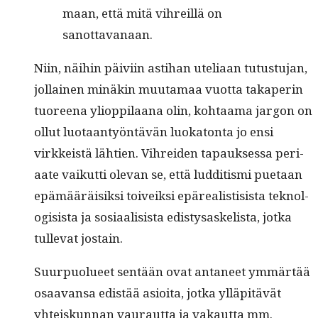
maan, että mitä vihreil­lä on
sanottavanaan.
Niin, näi­hin päivi­in asti­han uteliaan tutus­tu­jan,
jol­lainen minäkin muu­ta­maa vuot­ta takaperin
tuoreena yliop­pi­laana olin, kohtaa­ma jar­gon on
ollut luo­taan­työn­tävän luoka­ton­ta jo ensi
virkkeistä läh­tien. Vihrei­den tapauk­ses­sa peri­
aate vaikut­ti ole­van se, että lud­ditis­mi puetaan
epämääräisik­si toiveik­si epäre­al­is­ti­sista tek­nol­
o­gi­sista ja sosi­aal­i­sista edis­tysaske­lista, jot­ka
tull­e­vat jostain.
Suur­puolueet sen­tään ovat anta­neet ymmärtää
osaa­vansa edis­tää asioi­ta, jot­ka ylläpitävät
yhteiskun­nan vau­raut­ta ja vakaut­ta mm.