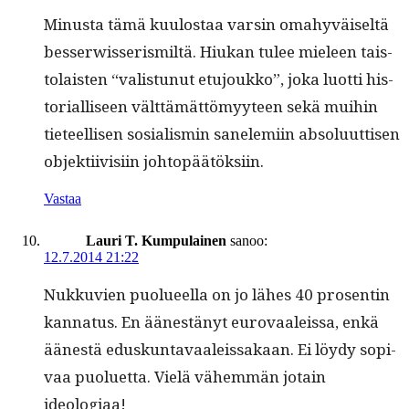
Minus­ta tämä kuu­lostaa varsin omahyväiseltä
besser­wis­seris­miltä. Hiukan tulee mieleen tais­
to­lais­ten “val­is­tunut etu­joukko”, joka luot­ti his­
to­ri­al­liseen vält­tämät­tömyy­teen sekä mui­hin
tieteel­lisen sosial­is­min sanelemi­in absolu­ut­tisen
objek­ti­ivisi­in johtopäätöksiin.
Vastaa
Lauri T. Kumpulainen
sanoo:
12.7.2014 21:22
Nukku­vien puolueel­la on jo läh­es 40 pros­entin
kan­na­tus. En äänestänyt eurovaaleis­sa, enkä
äänestä eduskun­tavaaleis­sakaan. Ei löy­dy sopi­
vaa puoluet­ta. Vielä vähem­män jotain
ideologiaa!