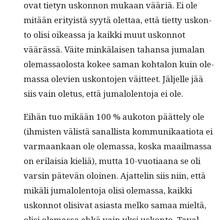
ovat tietyn uskon­non mukaan vääriä. Ei ole
mitään eri­ty­istä syytä olet­taa, että tiet­ty uskon­
to olisi oike­as­sa ja kaik­ki muut uskon­not
väärässä. Väite minkälaisen tahansa jumalan
ole­mas­saolosta kokee saman kohtalon kuin ole­
mas­sa ole­vien uskon­to­jen väit­teet. Jäl­jelle jää
siis vain ole­tus, että jumalo­len­to­ja ei ole.
Eihän tuo mikään 100 % auko­ton päät­te­ly ole
(ihmis­ten välistä sanal­lista kom­mu­nikaa­tio­ta ei
var­maankaan ole ole­mas­sa, kos­ka maail­mas­sa
on eri­laisia kieliä), mut­ta 10-vuo­ti­aana se oli
varsin pätevän oloinen. Ajat­telin siis niin, että
mikäli jumalo­len­to­ja olisi ole­mas­sa, kaik­ki
uskon­not oli­si­vat asi­as­ta melko samaa mieltä,
olisi ole­mas­sa ehkä vain yksi uskon­to. Taval­