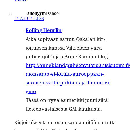
anonyymi
sanoo:
14.7.2014 13:39
Rolling Heurlin
:
Aika sopi­vasti sat­tuu Oskalan kir­
joituk­sen kanssa Vihrei­den vara­
puheen­jo­hta­jan Anne Blandin blo­gi
http://annebland.puheenvuoro.uusisuomi.fi
monsanto-ei-kuulu-eurooppaan-
suomen-valtti-puhtaus-ja-luomu-ei-
gmo
Tässä on hyvä esimerk­ki juuri siitä
tieteen­vas­tais­es­ta GM-kauhusta.
Kir­joituk­ses­ta en osaa sanoa mitään, mut­ta