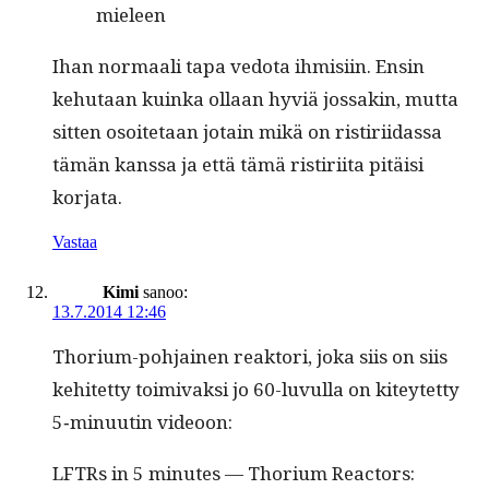
mieleen
Ihan nor­maali tapa vedo­ta ihmisi­in. Ensin
kehutaan kuin­ka ollaan hyviä jos­sakin, mut­ta
sit­ten osoite­taan jotain mikä on ris­tiri­idas­sa
tämän kanssa ja että tämä ris­tiri­ita pitäisi
korjata.
Vastaa
Kimi
sanoo:
13.7.2014 12:46
Tho­ri­um-poh­jainen reak­tori, joka siis on siis
kehitet­ty toimi­vak­si jo 60-luvul­la on kiteytet­ty
5‑minuutin videoon:
LFTRs in 5 min­utes — Tho­ri­um Reac­tors: