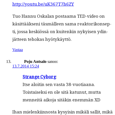
http://youtu.be/uK367T7h6ZY
Tuo Han­nu Oskalan postaa­ma TED-video on
käsit­tääk­seni täs­mälleen sama reak­torikon­sep­
ti, jos­sa keskiössä on kuitenkin nykyisen ydin­
jät­teen tehokas hyötykäyttö.
Vastaa
Poju Antsalo
sanoo:
13.7.2014 15:24
Strange Cyborg
:
Itse aloitin sen vas­ta 38-vuo­ti­aana.
Tois­taisek­si en ole sitä katunut, mut­ta
men­neitä aiko­ja sitäkin enem­män XD
Ihan mie­lenki­in­nos­ta kysy­isin mikäli sal­lit, mikä