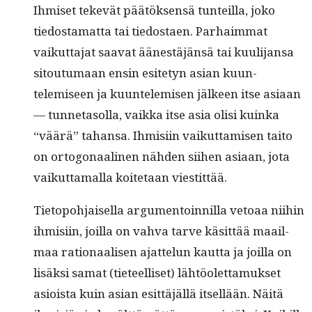
Ihmiset tekevät päätök­sen­sä tun­teil­la, joko
tiedosta­mat­ta tai tiedostaen. Parhaim­mat
vaikut­ta­jat saa­vat äänestäjän­sä tai kuuli­jansa
sitou­tu­maan ensin esite­tyn asian kuun­
telemiseen ja kuun­telemisen jäl­keen itse asi­aan
— tun­neta­sol­la, vaik­ka itse asia olisi kuin­ka
“väärä” tahansa. Ihmisi­in vaikut­tamisen taito
on ortog­o­naa­li­nen näh­den siihen asi­aan, jota
vaikut­ta­mal­la koite­taan viestittää.
Tietopo­h­jaisel­la argu­men­toin­nil­la vetoaa niihin
ihmisi­in, joil­la on vah­va tarve käsit­tää maail­
maa ratio­naalisen ajat­telun kaut­ta ja joil­la on
lisäk­si samat (tieteel­liset) lähtöo­let­ta­muk­set
asioista kuin asian esit­täjäl­lä itsel­lään. Näitä