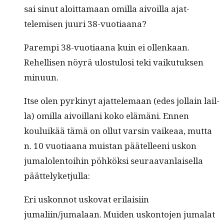
sai sin­ut aloit­ta­maan omil­la aivoil­la ajat­
telemisen juuri 38-vuotiaana?
Parem­pi 38-vuo­ti­aana kuin ei ollenkaan.
Rehellisen nöyrä ulostu­losi teki vaiku­tuk­sen
minuun.
Itse olen pyrkinyt ajat­tele­maan (edes jol­lain lail­
la) omil­la aivoil­lani koko elämäni. Ennen
kouluikää tämä on ollut varsin vaikeaa, mut­ta
n. 10 vuo­ti­aana muis­tan päätelleeni uskon
jumalo­len­toi­hin pöhkök­si seu­raa­van­laisel­la
päättelyketjulla:
Eri uskon­not usko­vat eri­laisi­in
jumaliin/jumalaan. Muiden uskon­to­jen jumalat