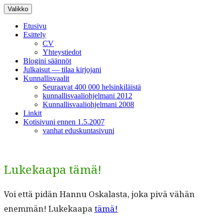
Siirry
Valikko
sisältöön
Etusivu
Esittely
CV
Yhteystiedot
Blogini säännöt
Julkaisut — tilaa kirjojani
Kunnallisvaalit
Seuraavat 400 000 helsinkiläistä
kunnallisvaaliohjelmani 2012
Kunnallisvaaliohjelmani 2008
Linkit
Kotisivuni ennen 1.5.2007
vanhat eduskuntasivuni
Lukekaapa tämä!
Voi että pidän Han­nu Oskalas­ta, joka pivä vähän
enem­män! Lukekaa­pa
tämä!