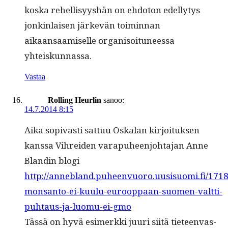
kos­ka rehellisyyshän on ehdo­ton edel­ly­tys
jonkin­laisen järkevän toimin­nan
aikaansaamiselle organ­isoituneessa
yhteiskunnassa.
Vastaa
Rolling Heurlin
sanoo:
14.7.2014 8:15
Aika sopi­vasti sat­tuu Oskalan kir­joituk­sen
kanssa Vihrei­den vara­puheen­jo­hta­jan Anne
Blandin blo­gi
http://annebland.puheenvuoro.uusisuomi.fi/171
monsanto-ei-kuulu-eurooppaan-suomen-valtti-
puhtaus-ja-luomu-ei-gmo
Tässä on hyvä esimerk­ki juuri siitä tieteen­vas­