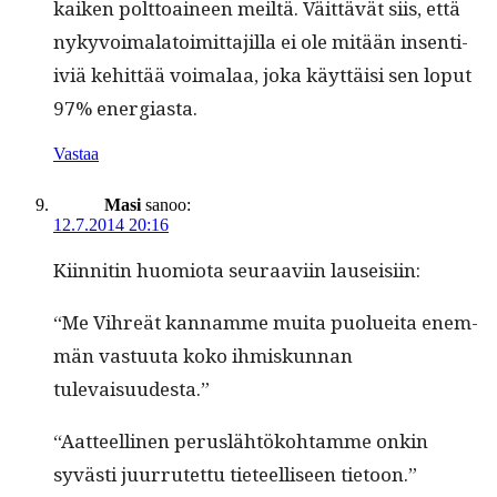
kaiken polt­toaineen meiltä. Väit­tävät siis, että
nykyvoimala­toimit­ta­jil­la ei ole mitään insen­ti­
iviä kehit­tää voimalaa, joka käyt­täisi sen lop­ut
97% energiasta.
Vastaa
Masi
sanoo:
12.7.2014 20:16
Kiin­nitin huomio­ta seu­raavi­in lauseisiin:
“Me Vihreät kan­namme mui­ta puoluei­ta enem­
män vas­tu­u­ta koko ihmiskun­nan
tulevaisuudesta.”
“Aat­teelli­nen perus­lähtöko­htamme onkin
syvästi juur­rutet­tu tieteel­liseen tietoon.”