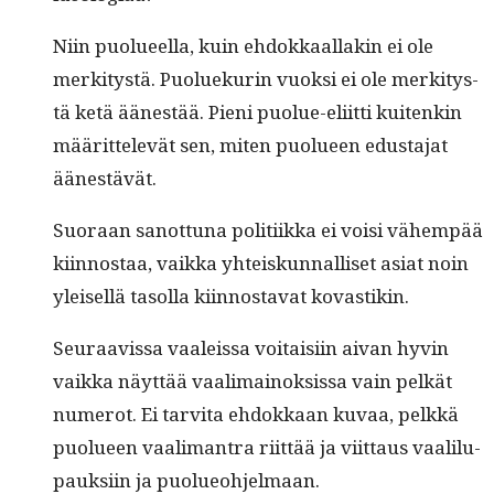
Niin puolueel­la, kuin ehdokkaal­lakin ei ole
merk­i­tys­tä. Puoluekurin vuok­si ei ole merk­i­tys­
tä ketä äänestää. Pieni puolue-eli­it­ti kuitenkin
määrit­televät sen, miten puolueen edus­ta­jat
äänestävät.
Suo­raan san­ot­tuna poli­ti­ik­ka ei voisi vähempää
kiin­nos­taa, vaik­ka yhteiskun­nal­liset asi­at noin
yleisel­lä tasol­la kiin­nos­ta­vat kovastikin.
Seu­raavis­sa vaaleis­sa voitaisi­in aivan hyvin
vaik­ka näyt­tää vaal­i­main­ok­sis­sa vain pelkät
numerot. Ei tarvi­ta ehdokkaan kuvaa, pelkkä
puolueen vaal­i­mantra riit­tää ja viit­taus vaalilu­
pauk­si­in ja puolueohjelmaan.