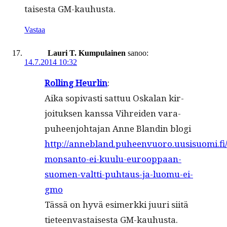
tais­es­ta GM-kauhusta.
Vastaa
Lauri T. Kumpulainen
sanoo:
14.7.2014 10:32
Rolling Heurlin
:
Aika sopi­vasti sat­tuu Oskalan kir­
joituk­sen kanssa Vihrei­den vara­
puheen­jo­hta­jan Anne Blandin blo­gi
http://annebland.puheenvuoro.uusisuomi.fi
monsanto-ei-kuulu-eurooppaan-
suomen-valtti-puhtaus-ja-luomu-ei-
gmo
Tässä on hyvä esimerk­ki juuri siitä
tieteen­vas­tais­es­ta GM-kauhusta.