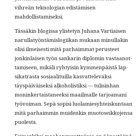
vihreän teknolo­gian edis­tämisen
mahdollistamiseksi.
Tässäkin blo­gis­sa ylis­te­tyn Juhana Var­ti­aisen
narul­latyön­tämis­logi­ikan mukaan min­ul­lakin
olisi ilmeis­es­ti mitä parhaim­mat perus­teet
jonkin­laisen työn sankarin diplomin vas­taan­ot­
tamiseen, mikäli ryhty­isin kym­men­päistä lap­
sika­trasta sosi­aal­i­tu­il­la kas­vat­tel­e­vak­si
täyspäiväisek­si alko­holis­tik­si — tulis­in­han
moninker­tais­ta­neek­si maail­malle tar­joa­mani
työvoiman. Sepä sopisi luo­lamiesy­hteiskun­taan
mitä parhaim­min muidenkin muo­to­seikko­jen­sa
puolesta.