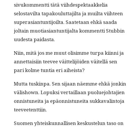
sivukom­ment­ti tätä viihde­spek­taakke­lia
selostavil­ta tapak­oulut­ta­jil­ta ja muil­ta viih­teen
superasiantun­ti­joil­ta. Saate­taan ehkä saa­da
joltain muo­ti­asiantun­ti­jal­ta kom­ment­ti Stub­bin
uud­es­ta paidasta.
Niin, mitä jos me muut olisimme tur­pa kiin­ni ja
annet­taisi­in teevee väit­telijöi­den väitel­lä sen
pari kolme tun­tia eri aiheista?
Mut­ta tuskin­pa. Sen sijaan näemme ehkä jonkin
välishown. Lopuk­si ver­tail­laan puolue­jo­hta­jien
onnis­tunei­ta ja epäon­nis­tunei­ta sukkaval­in­to­ja
teeveetenttiin.
Suomen yhteiskun­nal­lisen keskustelun taso on