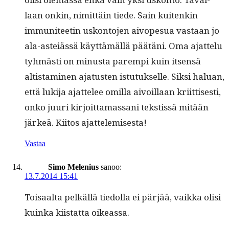
laan onkin, nimit­täin tiede. Sain kuitenkin
immu­ni­teetin uskon­to­jen aivope­sua vas­taan jo
ala-asteiässä käyt­tämäl­lä päätäni. Oma ajat­telu
tyh­mästi on minus­ta parem­pi kuin itsen­sä
altist­a­mi­nen aja­tusten istu­tuk­selle. Sik­si halu­an,
että luk­i­ja ajat­telee omil­la aivoil­laan kri­it­tis­es­ti,
onko juuri kir­joit­ta­mas­sani tek­stis­sä mitään
järkeä. Kiitos ajattelemisesta!
Vastaa
Simo Melenius
sanoo:
13.7.2014 15:41
Toisaal­ta pelkäl­lä tiedol­la ei pär­jää, vaik­ka olisi
kuin­ka kiis­tat­ta oikeassa.