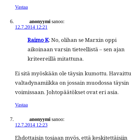
Vastaa
anonyymi
sanoo:
12.7.2014 12:21
Raimo K
: No, oli­han se Marx­in oppi
aikoinaan varsin tieteel­listä – sen ajan
kri­teereil­lä mitattuna.
Ei sitä myöskään ole täysin kumot­tu. Havait­tu
val­ta­dy­nami­ik­ka on jos­sain muo­dos­sa täysin
voimis­saan. Johtopäätök­set ovat eri asia.
Vastaa
anonyymi
sanoo:
12.7.2014 12:23
Ehdot­taisin tosi­aan myös, että keskitet­täisi­in