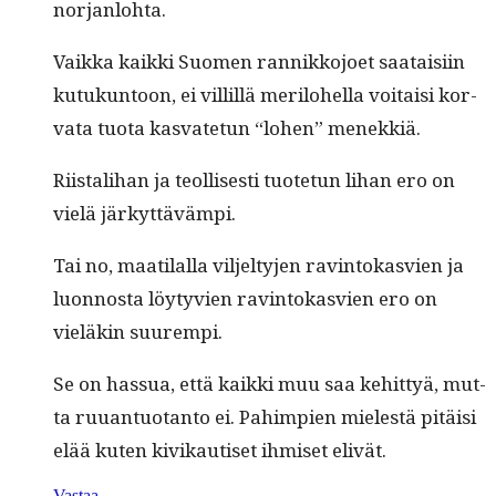
norjanlohta.
Vaik­ka kaik­ki Suomen ran­nikko­joet saataisi­in
kutukun­toon, ei villil­lä mer­ilo­hel­la voitaisi kor­
va­ta tuo­ta kas­vate­tun “lohen” menekkiä.
Riistal­i­han ja teol­lis­es­ti tuote­tun lihan ero on
vielä järkyttävämpi.
Tai no, maati­lal­la vil­jel­ty­jen rav­in­tokasvien ja
luon­nos­ta löy­tyvien rav­in­tokasvien ero on
vieläkin suurempi.
Se on has­sua, että kaik­ki muu saa kehit­tyä, mut­
ta ruuan­tuotan­to ei. Pahimpi­en mielestä pitäisi
elää kuten kivikautiset ihmiset elivät.
Vastaa