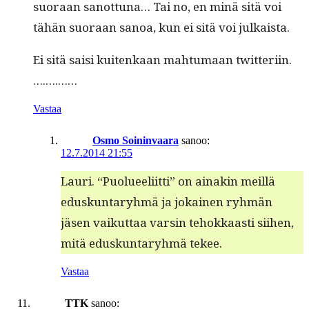
suo­raan san­ot­tuna… Tai no, en minä sitä voi
tähän suo­raan sanoa, kun ei sitä voi julkaista.
Ei sitä saisi kuitenkaan mah­tu­maan twitteriin.
….….……
Vastaa
Osmo Soininvaara
sanoo:
12.7.2014 21:55
Lau­ri. “Puolueeli­it­ti” on ainakin meil­lä
eduskun­taryh­mä ja jokainen ryh­män
jäsen vaikut­taa varsin tehokkaasti siihen,
mitä eduskun­taryh­mä tekee.
Vastaa
TTK
sanoo: