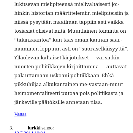
luk­it­se­van mielip­i­teen­sä mieli­v­al­tais­es­ti joi­
hinkin his­to­ri­an määrit­telemi­in mielip­iteisi­in ja
niis­sä pysytään maail­man tap­pi­in asti vaik­ka
tosi­asi­at oli­si­vat mitä. Muun­lainen toim­inta on
“takinkään­töä” kun taas oman kan­nan saar­
naami­nen lop­pu­un asti on “suo­raselkäisyyt­tä”.
Ylläol­e­van kaltaiset kir­jo­tuk­set — varsinkin
nuorten poli­itikko­jen kir­joit­ta­m­i­na — aut­ta­vat
palaut­ta­maan uskoani poli­ti­ikkaan. Ehkä
pikkuhil­jaa alkukan­tainen me-vas­taan-muut
heimo­men­tal­i­teet­ti putoaa pois poli­ti­ikas­ta ja
järkeville päätök­sille annetaan tilaa.
Vastaa
lurkki
sanoo: