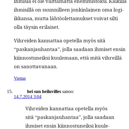
ihmisiä ei ole vält­tämät­tä enem­mistök­si. Kaikil­la
ihmisil­lä on suun­nilleen jonkin­lainen oma logi­
ikkansa, mut­ta lähtöo­let­ta­muk­set voivat silti
olla täysin erilaiset.
Vihrei­den kan­nat­taa opetel­la myös sitä
“paskan­jauhan­taa”, jol­la saadaan ihmiset ensin
kiin­nos­tuneik­si kuule­maan, että mitä vihreil­lä
on sanottavanaan.
Vastaa
hei sun heiluvilles
sanoo:
14.7.2014 3:04
Vihrei­den kan­nat­taa opetel­la myös
sitä “paskan­jauhan­taa”, jol­la saadaan
ihmiset ensin kiin­nos­tuneik­si kuule­