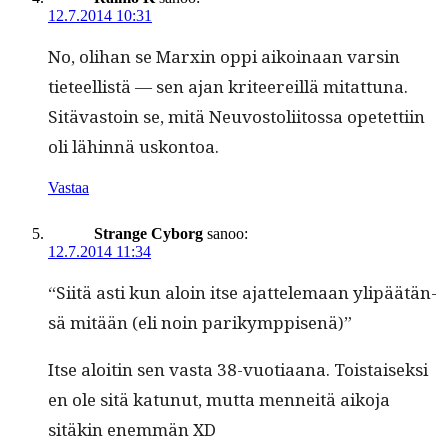
12.7.2014 10:31
No, oli­han se Marx­in oppi aikoinaan varsin
tieteel­listä — sen ajan kri­teereil­lä mitat­tuna.
Sitä­vas­toin se, mitä Neu­vos­toli­itossa opetet­ti­in
oli lähin­nä uskontoa.
Vastaa
Strange Cyborg
sanoo:
12.7.2014 11:34
“Siitä asti kun aloin itse ajat­tele­maan ylipäätän­
sä mitään (eli noin parikymppisenä)”
Itse aloitin sen vas­ta 38-vuo­ti­aana. Tois­taisek­si
en ole sitä katunut, mut­ta men­neitä aiko­ja
sitäkin enem­män XD