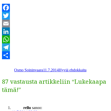
Facebook
Twitter
Email
LinkedIn
WhatsApp
Telegram
Kirjoittaja
Julkaistu
Kategoriat
Share
Osmo Soininvaara
11.7.2014
Hyviä ehdokkaita
87 vastausta artikkeliin “Lukekaapa
tämä!”
rellu
sanoo: