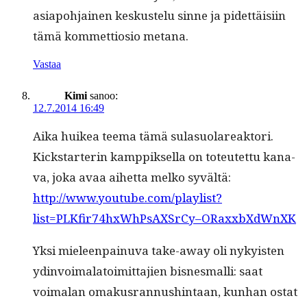
asi­apo­h­jainen keskustelu sinne ja pidet­täisi­in
tämä kom­met­tio­sio metana.
Vastaa
Kimi
sanoo:
12.7.2014 16:49
Aika huikea teema tämä sula­suo­lareak­tori.
Kick­star­terin kamp­pik­sel­la on toteutet­tu kana­
va, joka avaa aihet­ta melko syvältä:
http://www.youtube.com/playlist?
list=PLKfir74hxWhPsAXSrCy–ORaxxbXdWnXK
Yksi mieleen­painu­va take-away oli nyky­is­ten
ydin­voimala­toimit­ta­jien bis­nes­malli: saat
voimalan omakus­ran­nush­in­taan, kun­han ostat