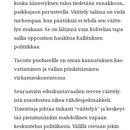
kos­ka äänestyk­sen tulos tiede­tään ennakkoon,
paikka­jaon perus­teel­la. Väit­te­ly salis­sa on vielä
turhempaa, kun päätök­siä ei tehdä sen väit­te­
lyn mukaan. Se on lähin­nä vain kohtelias tapa
sal­lia oppo­si­tion haukkua hal­li­tuk­sen
politiikkaa.
Tavoite puolueel­lle on oman kan­natuk­sen kas­
vat­ta­mi­nen ja val­lan pönkit­tämi­nen
virkamieskoneistossa.
Seu­raavien eduskun­tavaalien teevee väit­te­ly­
istä muo­dos­tuu oikea viihde­spek­taakke­li.
Toimit­ta­ja johtaa tiukasti “väit­te­lyä” ja keskeyt­
tää pien­im­mänkin mah­dol­lisen vapaan
keskustelun poli­ti­ikas­ta. Välil­lä ote­taan jokin