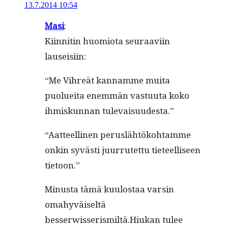
13.7.2014 10:54
Masi
:
Kiin­nitin huomio­ta seu­raavi­in
lauseisiin:
“Me Vihreät kan­namme mui­ta
puoluei­ta enem­män vas­tu­u­ta koko
ihmiskun­nan tulevaisuudesta.”
“Aat­teelli­nen perus­lähtöko­htamme
onkin syvästi juur­rutet­tu tieteel­liseen
tietoon.”
Minus­ta tämä kuu­lostaa varsin
omahyväiseltä
besserwisserismiltä.Hiukan tulee