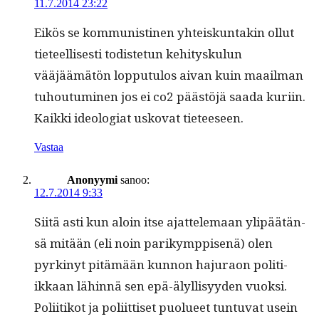
11.7.2014 23:22
Eikös se kom­mu­nisti­nen yhteiskun­takin ollut
tieteel­lis­es­ti todis­te­tun kehi­tysku­lun
vääjäämätön lop­putu­los aivan kuin maail­man
tuhou­tu­mi­nen jos ei co2 päästöjä saa­da kuri­in.
Kaik­ki ide­olo­giat usko­vat tieteeseen.
Vastaa
Anonyymi
sanoo:
12.7.2014 9:33
Siitä asti kun aloin itse ajat­tele­maan ylipäätän­
sä mitään (eli noin parikymp­pisenä) olen
pyrkinyt pitämään kun­non haju­raon poli­ti­
ikkaan lähin­nä sen epä-älyl­lisyy­den vuok­si.
Poli­itikot ja poli­it­tiset puolueet tun­tu­vat usein