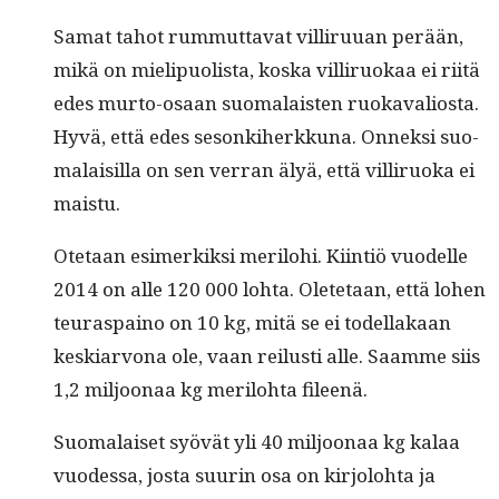
Samat tahot rum­mut­ta­vat vil­liru­uan perään,
mikä on mielipuolista, kos­ka vil­liruokaa ei riitä
edes mur­to-osaan suo­ma­lais­ten ruokavalios­ta.
Hyvä, että edes sesonki­herkku­na. Onnek­si suo­
ma­laisil­la on sen ver­ran älyä, että vil­liruo­ka ei
maistu.
Ote­taan esimerkik­si mer­ilo­hi. Kiin­tiö vuodelle
2014 on alle 120 000 loh­ta. Olete­taan, että lohen
teura­s­paino on 10 kg, mitä se ei todel­lakaan
keskiar­vona ole, vaan reilusti alle. Saamme siis
1,2 miljoon­aa kg mer­ilo­h­ta fileenä.
Suo­ma­laiset syövät yli 40 miljoon­aa kg kalaa
vuodessa, jos­ta suurin osa on kir­jolo­h­ta ja