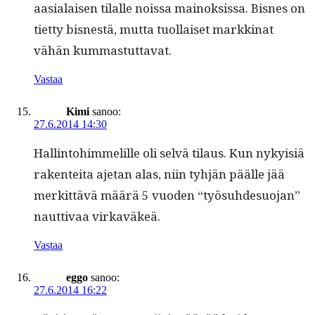
aasialaisen tilalle nois­sa main­ok­sis­sa. Bisnes on
tiet­ty bisnestä, mut­ta tuol­laiset markki­nat
vähän kummastuttavat.
Vastaa
Kimi
sanoo:
27.6.2014 14:30
Hallinto­him­melille oli selvä tilaus. Kun nyky­isiä
rak­en­tei­ta aje­tan alas, niin tyhjän päälle jää
merkit­tävä määrä 5 vuo­den “työ­suhdesuo­jan”
naut­ti­vaa virkaväkeä.
Vastaa
eggo
sanoo:
27.6.2014 16:22