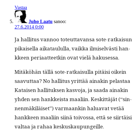
Vastaa
Juho Laatu
sanoo:
27.6.2014 0:00
Ja hal­li­tus van­noo toteut­ta­vansa sote-ratkaisun
pikaisel­la aikataul­ul­la, vaik­ka ilmi­selvästi han­
kkeen peri­aat­teetkin ovat vielä hakusessa.
Mitäköhän täl­lä sote-ratkaisul­la pitäisi oikein
saavut­taa? No hal­li­tus yrit­tää ainakin pelas­taa
Kataisen hal­li­tuk­sen kasvo­ja, ja saa­da ainakin
yhden sen han­kkeista maali­in. Keskit­täjät (“sin­
nen­mäk­iläiset”) var­maankin halu­a­vat vetää
han­kkeen maali­in siinä toivos­sa, että se siirtäisi
val­taa ja rahaa keskuskaupungeille.