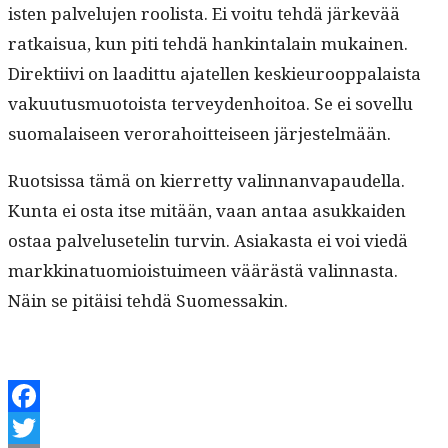
is­ten palvelu­jen roolista. Ei voitu tehdä järkevää
ratkaisua, kun piti tehdä han­k­in­ta­lain mukainen.
Direk­ti­ivi on laa­dit­tu ajatellen keskieu­roop­palaista
vaku­u­tus­muo­toista ter­vey­den­hoitoa. Se ei sovel­lu
suo­ma­laiseen verora­hoit­teiseen järjestelmään.
Ruot­sis­sa tämä on kier­ret­ty valin­nan­va­paudel­la.
Kun­ta ei osta itse mitään, vaan antaa asukkaiden
ostaa palvelusetelin turvin. Asi­akas­ta ei voi viedä
markki­natuomiois­tu­imeen väärästä valin­nas­ta.
Näin se pitäisi tehdä Suomessakin.
Facebook