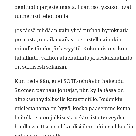
den­huolto­jär­jestelmästä. Liian isot yksiköt ovat
tun­netusti tehottomia.
Jos tässä tehdään vain yhtä turhaa byrokra­ti­a­
por­ras­ta, on aika vaikea perustel­la ainakin
min­ulle tämän järkevyyt­tä. Kokon­aisu­us: kun­
ta­hallinto, val­tion alue­hallinto ja keskushallinto
on sulois­es­ti sekaisin.
Kun tiede­tään, ettei SOTE-tehtävi­in hakeudu
Suomen parhaat johta­jat, niin kyl­lä tässä on
ainek­set täy­del­liselle katas­tro­fille. Joidenkin
mielestä tämä on hyvä, kos­ka pääsemme ker­ta
heitol­la eroon julkises­ta sek­torista ter­vey­den­
huol­los­sa. Itse en ehkä olisi ihan näin radikaalin
ratkaisun kannalla.