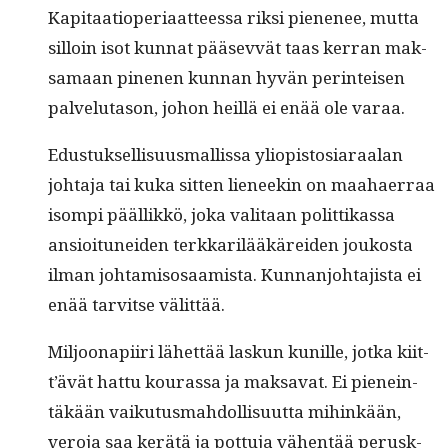
Kap­i­taa­tiope­ri­aat­teessa rik­si piene­nee, mut­ta
sil­loin isot kun­nat pää­sevvät taas ker­ran mak­
samaan pine­nen kun­nan hyvän per­in­teisen
palve­lu­ta­son, johon heil­lä ei enää ole varaa.
Edus­tuk­sel­lisu­us­mallis­sa yliopis­tosiaraalan
johta­ja tai kuka sit­ten lie­neekin on maa­haer­raa
isom­pi pääl­likkö, joka val­i­taan polit­tikas­sa
ansioitunei­den terkkar­ilääkärei­den joukos­ta
ilman johtamisosaamista. Kun­nan­jo­hta­jista ei
enää tarvitse välittää.
Miljoon­api­iri lähet­tää laskun kunille, jot­ka kiit­
t’ävät hat­tu kouras­sa ja mak­sa­vat. Ei pienein­
täkään vaiku­tus­mah­dol­lisu­ut­ta mihinkään,
vero­ja saa kerätä ja pot­tu­ja vähen­tää perusk­