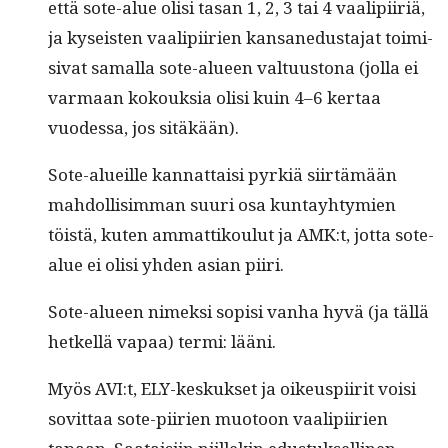
että sote-alue olisi tasan 1, 2, 3 tai 4 vaalipi­ir­iä,
ja kyseis­ten vaalipi­irien kansane­dus­ta­jat toimi­
si­vat samal­la sote-alueen val­tu­us­tona (jol­la ei
var­maan kok­ouk­sia olisi kuin 4–6 ker­taa
vuodessa, jos sitäkään).
Sote-alueille kan­nat­taisi pyrk­iä siirtämään
mah­dol­lisim­man suuri osa kun­tay­htymien
töistä, kuten ammat­tik­oulut ja AMK:t, jot­ta sote-
alue ei olisi yhden asian piiri.
Sote-alueen nimek­si sopisi van­ha hyvä (ja täl­lä
het­kel­lä vapaa) ter­mi: lääni.
Myös AVI:t, ELY-keskuk­set ja oikeuspi­ir­it voisi
sovit­taa sote-piirien muo­toon vaalipi­irien