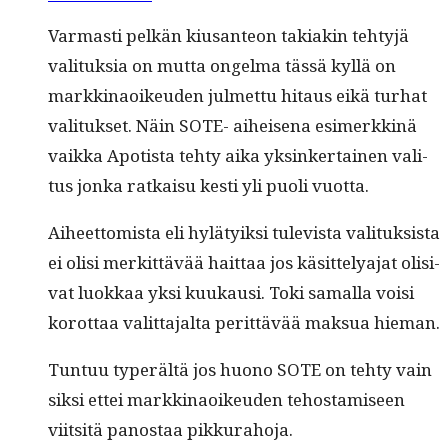
Var­masti pelkän kiu­san­teon taki­akin tehtyjä
val­i­tuk­sia on mut­ta ongel­ma tässä kyl­lä on
markki­naoikeu­den jul­met­tu hitaus eikä turhat
val­i­tuk­set. Näin SOTE- aiheise­na esimerkkinä
vaik­ka Apo­tista tehty aika yksinker­tainen val­i­
tus jon­ka ratkaisu kesti yli puoli vuotta.
Aiheet­tomista eli hylä­tyik­si tule­vista val­i­tuk­sista
ei olisi merkit­tävää hait­taa jos käsit­telya­jat oli­si­
vat luokkaa yksi kuukausi. Toki samal­la voisi
korot­taa valit­ta­jal­ta perit­tävää mak­sua hieman.
Tun­tuu type­r­ältä jos huono SOTE on tehty vain
sik­si ettei markki­naoikeu­den tehostamiseen
viit­sitä panos­taa pikkurahoja.