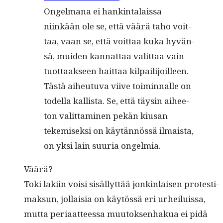
Ongel­mana ei han­k­in­ta­lais­sa
niinkään ole se, että väärä taho voit­
taa, vaan se, että voit­taa kuka hyvän­
sä, muiden kan­nat­taa valit­taa vain
tuot­taak­seen hait­taa kil­pail­i­joilleen.
Tästä aiheutu­va viive toimin­nalle on
todel­la kallista. Se, että täysin aihee­
ton valit­ta­mi­nen pekän kiu­san
tekemisek­si on käytän­nössä ilmaista,
on yksi lain suuria ongelmia.
Väärä?
Toki laki­in voisi sisäl­lyt­tää jonkin­laisen protes­ti­
mak­sun, jol­laisia on käytössä eri urheiluis­sa,
mut­ta peri­aat­teessa muu­tok­sen­hakua ei pidä