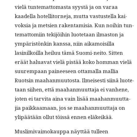
vielä tun­tem­at­tomas­ta syys­tä ja on varaa
kaadel­la hotel­li­torne­ja, mut­ta vas­tustel­la kai­
vok­sia ja met­sien rak­en­tamisia. Kun noi­hin tun­
tem­at­tomi­in tek­i­jöi­hin luote­taan ilmas­ton ja
ympäristönkin kanssa, niin aikamoisil­la
lasinilkoil­la heiluu tämä Suo­mi-neito. Sit­ten
eräät halu­a­vat vielä pistää koko hom­man vielä
suurem­paan paineeseen otta­mal­la mallia
Ruotsin maa­han­muu­tos­ta. Ilmeis­es­ti siinä luote­
taan siihen, että maa­han­muut­ta­ja ei van­hene,
joten ei tarvi­ta aina vain lisää maa­han­muut­ta­
jia paikkaa­maan, jos se maa­han­muut­ta­ja on
ylipäätään ollut töis­sä ennen eläkeikää.
Mus­lim­i­vaimokaup­pa näyt­tää tulleen