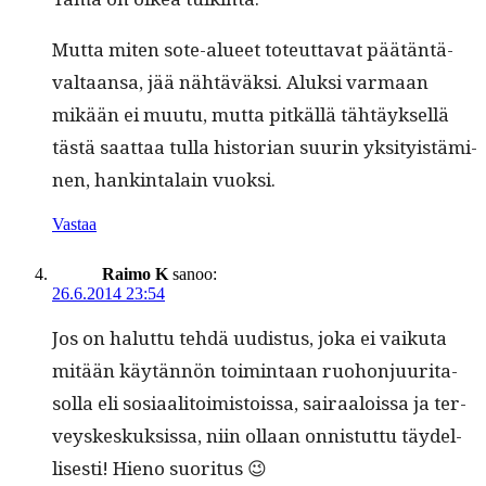
Mut­ta miten sote-alueet toteut­ta­vat päätän­tä­
val­taansa, jää nähtäväk­si. Aluk­si var­maan
mikään ei muu­tu, mut­ta pitkäl­lä tähtäyk­sel­lä
tästä saat­taa tul­la his­to­ri­an suurin yksi­ty­istämi­
nen, han­k­in­ta­lain vuoksi.
Vastaa
Raimo K
sanoo:
26.6.2014 23:54
Jos on halut­tu tehdä uud­is­tus, joka ei vaiku­ta
mitään käytän­nön toim­intaan ruo­hon­ju­u­ri­ta­
sol­la eli sosi­aal­i­toimis­tois­sa, sairaalois­sa ja ter­
veyskeskuk­sis­sa, niin ollaan onnis­tut­tu täy­del­
lis­es­ti! Hieno suoritus 😉