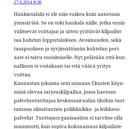
27.6.2014 8:36
Han­k­in­ta­la­ki ei ole niin vaikea kuin annetaan
ymmärtää. Se on toki han­kala niille, jot­ka ensin
val­it­se­vat voit­ta­jan ja sit­ten yrit­tävät kil­pailut­
taa halu­tun lop­putu­lok­sen. Avoimuu­den, sekä
tas­a­puolisen ja syr­jimät­tömän kohtelun peri­
aate ei taivu suosimiselle. Nyt pelätään että kun­
nalli­nen ei voitakaan tai että väärä yri­tys
voittaa.
Kan­nus­tan jokaista seu­raa­maan Eksoten käyn­
nis­sä ole­vaa tar­jouskil­pailua, jos­sa haetaan
palvelun­tuot­ta­jaa keskus­sairaalan tiloi­hin tuot­
ta­maan silmä­tau­tien polik­linikka- ja leikkaus­
palve­lut. Tuot­ta­jaor­gan­isaa­tion ei tarvitse olla
mam­mut­ti, kun sopi­va kokon­aisu­us kil­pailute­