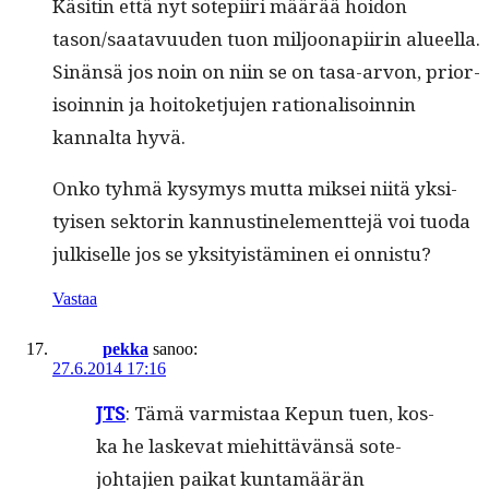
Käsitin että nyt sotepi­iri määrää hoidon
tason/saatavuuden tuon miljoon­api­irin alueel­la.
Sinän­sä jos noin on niin se on tasa-arvon, pri­or­
isoin­nin ja hoitoketju­jen ratio­nal­isoin­nin
kannal­ta hyvä.
Onko tyh­mä kysymys mut­ta mik­sei niitä yksi­
tyisen sek­torin kan­nustinele­ment­te­jä voi tuo­da
julkiselle jos se yksi­ty­istämi­nen ei onnistu?
Vastaa
pekka
sanoo:
27.6.2014 17:16
JTS
: Tämä varmis­taa Kepun tuen, kos­
ka he laske­vat miehit­tävän­sä sote-
johta­jien paikat kun­tamäärän