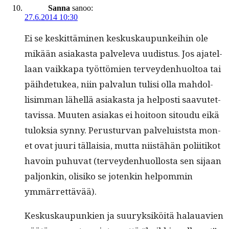
Sanna
sanoo:
27.6.2014 10:30
Ei se keskit­tämi­nen keskuskaupunkei­hin ole
mikään asi­akas­ta palvel­e­va uud­is­tus. Jos ajatel­
laan vaikka­pa työt­tömien ter­vey­den­huoltoa tai
päi­hde­tukea, niin pal­val­un tulisi olla mah­dol­
lisim­man lähel­lä asi­akas­ta ja hel­posti saavutet­
tavis­sa. Muuten asi­akas ei hoitoon sitoudu eikä
tulok­sia syn­ny. Perus­tur­van palveluist­s­ta mon­
et ovat juuri täl­laisia, mut­ta niistähän poli­itikot
havoin puhu­vat (ter­vey­den­huol­losta sen sijaan
paljonkin, olisiko se jotenkin helpom­min
ymmärrettävää).
Keskuskaupunkien ja suuryk­siköitä halauavien