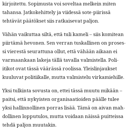
kir­joitet­tu. Sopimus­ta voi soveltaa melkein miten
tahansa. Jatkoke­hit­te­ly ja viidessä sote-piiris­sä
tehtävät päätök­set siis ratkai­se­vat paljon.
Vähän vaikut­taa siltä, että tuli kameli – siis komitean
piirtämä hevo­nen. Sen ver­ran tuskalli­nen on pros­es­
si vier­estä seu­rat­tuna ollut, että vähään aikaan ei
var­maankaan lake­ja täl­lä taval­la valmis­tel­la. Poli­
itikot ovat tässä väärässä roolis­sa. Yleis­lin­jauk­set
kuu­lu­vat poli­ti­ikalle, mut­ta valmis­telu virkamiehille.
Yksi tulk­in­ta sovus­ta on, ettei tässä muu­tu mikään –
pait­si, että nyky­is­ten organ­isaa­tioiden päälle tulee
yksi hallinnolli­nen por­ras lisää. Tämä on aivan mah­
dolli­nen lop­putu­los, mut­ta voidaan näis­sä puit­teis­sa
tehdä paljon muutakin.