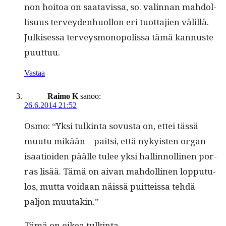
non hoitoa on saatavis­sa, so. valin­nan mah­dol­
lisu­us ter­vey­den­huol­lon eri tuot­ta­jien välil­lä.
Julkises­sa ter­veysmo­nop­o­lis­sa tämä kan­nuste
puuttuu.
Vastaa
Raimo K
sanoo:
26.6.2014 21:52
Osmo: “Yksi tulk­in­ta sovus­ta on, ettei tässä
muu­tu mikään – pait­si, että nyky­is­ten organ­
isaa­tioiden päälle tulee yksi hallinnolli­nen por­
ras lisää. Tämä on aivan mah­dolli­nen lop­putu­
los, mut­ta voidaan näis­sä puit­teis­sa tehdä
paljon muutakin.”
Tämä on oikea tulkinta.