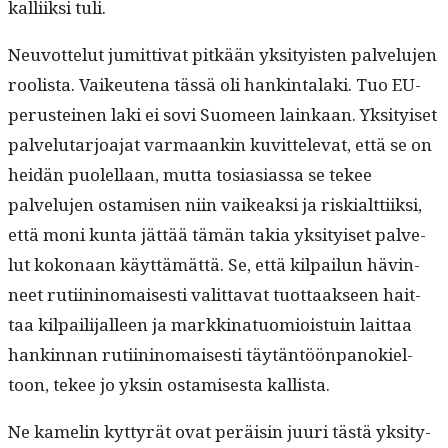
kalli­ik­si tuli.
Neu­vot­te­lut jumit­ti­vat pitkään yksi­ty­is­ten palvelu­jen
roolista. Vaikeutena tässä oli han­k­in­ta­la­ki. Tuo EU-
perusteinen laki ei sovi Suomeen lainkaan. Yksi­tyiset
palve­lu­tar­joa­jat var­maankin kuvit­tel­e­vat, että se on
hei­dän puolel­laan, mut­ta tosi­asi­as­sa se tekee
palvelu­jen ostamisen niin vaikeak­si ja riskialt­ti­ik­si,
että moni kun­ta jät­tää tämän takia yksi­tyiset palve­
lut kokon­aan käyt­tämät­tä. Se, että kil­pailun hävin­
neet ruti­ini­no­mais­es­ti valit­ta­vat tuot­taak­seen hait­
taa kil­pail­i­jalleen ja markki­natuomiois­tu­in lait­taa
han­k­in­nan ruti­ini­no­mais­es­ti täytän­töön­panok­iel­
toon, tekee jo yksin ostamis­es­ta kallista.
Ne kamelin kyt­tyrät ovat peräisin juuri tästä yksi­ty­