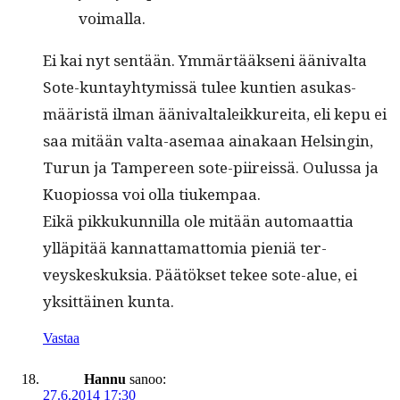
voimalla.
Ei kai nyt sen­tään. Ymmärtääk­seni ääni­val­ta
Sote-kun­tay­htymis­sä tulee kun­tien asukas­
määristä ilman ääni­val­taleikkure­i­ta, eli kepu ei
saa mitään val­ta-ase­maa ainakaan Helsin­gin,
Turun ja Tam­pereen sote-piireis­sä. Oulus­sa ja
Kuo­pios­sa voi olla tiukempaa.
Eikä pikkukun­nil­la ole mitään automaat­tia
ylläpitää kan­nat­ta­mat­to­mia pieniä ter­
veyskeskuk­sia. Päätök­set tekee sote-alue, ei
yksit­täi­nen kunta.
Vastaa
Hannu
sanoo:
27.6.2014 17:30