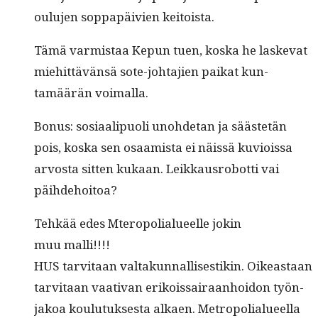
oulu­jen sop­pa­päivien keitoista.
Tämä varmis­taa Kepun tuen, kos­ka he laske­vat
miehit­tävän­sä sote-johta­jien paikat kun­
tamäärän voimalla.
Bonus: sosi­aalipuoli uno­hde­tan ja säästetän
pois, kos­ka sen osaamista ei näis­sä kuviois­sa
arvos­ta sit­ten kukaan. Leikkaus­ro­bot­ti vai
päihdehoitoa?
Tehkää edes Mteropo­lialueelle jokin
muu malli!!!!
HUS tarvi­taan val­takun­nal­lis­es­tikin. Oikeas­t­aan
tarvi­taan vaa­ti­van erikois­sairaan­hoidon työn­
jakoa koulu­tuk­ses­ta alka­en. Metropo­lialueel­la