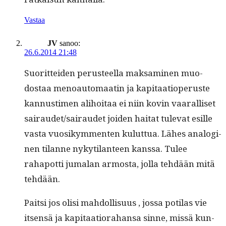
Vastaa
JV
sanoo:
26.6.2014 21:48
Suorit­tei­den perus­teel­la mak­sami­nen muo­
dostaa menoau­tomaatin ja kap­i­taa­tiope­ruste
kan­nus­ti­men ali­hoitaa ei niin kovin vaar­al­liset
sairaudet/sairaudet joiden hai­tat tule­vat esille
vas­ta vuosikym­menten kulut­tua. Läh­es analogi­
nen tilanne nykyti­lanteen kanssa. Tulee
rahapot­ti jumalan armos­ta, jol­la tehdään mitä
tehdään.
Pait­si jos olisi mah­dol­lisu­us , jos­sa poti­las vie
itsen­sä ja kap­i­taa­tio­ra­hansa sinne, mis­sä kun­