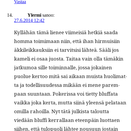
Vastaa
Ylermi
sanoo:
27.6.2014 12:42
Kyl­lähän tämä lie­nee viimeisiä het­k­iä saa­da
hom­ma toim­i­maan niin, että ihan hir­muisi­in
äkkileikkauk­si­in ei tarvit­sisi lähteä. Sääli jos
kameli ei osaa juos­ta. Taitaa vain olla tämäkin
jatku­moa sille toimin­nalle, jos­sa jokainen
puolue ker­too mitä sai aikaan muista huoli­mat­
ta ja todel­lisu­udessa mikään ei mene parem­
paan suun­taan. Pok­eris­sa voi tiet­ty bluffa­ta
vaik­ka joka ker­ta, mut­ta siinä yleen­sä pelataan
omil­la rahoil­la. Nyt tätä julk­ista talout­ta
viedään bluffi ker­ral­laan eteen­päin luot­taen
siihen, että tulop­uoli läh­tee nousu­un jostain