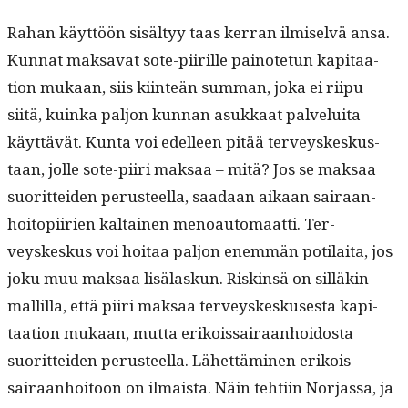
Rahan käyt­töön sisäl­tyy taas ker­ran ilmi­selvä ansa.
Kun­nat mak­sa­vat sote-piir­ille pain­ote­tun kap­i­taa­
tion mukaan, siis kiin­teän sum­man, joka ei riipu
siitä, kuin­ka paljon kun­nan asukkaat palvelui­ta
käyt­tävät. Kun­ta voi edelleen pitää ter­veyskeskus­
taan, jolle sote-piiri mak­saa – mitä? Jos se mak­saa
suorit­tei­den perus­teel­la, saadaan aikaan sairaan­
hoitopi­irien kaltainen menoau­tomaat­ti. Ter­
veyskeskus voi hoitaa paljon enem­män poti­lai­ta, jos
joku muu mak­saa lisälaskun. Riskin­sä on sil­läkin
mallil­la, että piiri mak­saa ter­veyskeskus­es­ta kap­i­
taa­tion mukaan, mut­ta erikois­sairaan­hoi­dos­ta
suorit­tei­den perus­teel­la. Lähet­tämi­nen erikois­
sairaan­hoitoon on ilmaista. Näin tehti­in Nor­jas­sa, ja