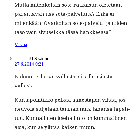
Mut­ta mitenköhän sote-ratkaisun olete­taan
paran­ta­van itse sote-palvelui­ta? Ehkä ei
mitenkään. Ovatko­han sote-palve­lut ja niiden
taso vain sivu­seik­ka tässä hankkeessa?
Vastaa
JTS
sanoo:
27.6.2014 0:21
Kukaan ei luovu val­las­ta, siis illu­u­sios­ta
vallasta.
Kun­tapoli­itikko pelkää äänestäjien vihaa, jos
neu­vola sul­je­taan tai ihan mitä tahansa tapah­
tuu. Kun­nalli­nen itse­hallinto on kum­malli­nen
asia, kun se ylit­tää kaiken muun.