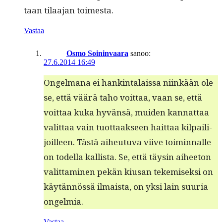
taan tilaa­jan toimesta.
Vastaa
Osmo Soininvaara
sanoo:
27.6.2014 16:49
Ongel­mana ei han­k­in­ta­lais­sa niinkään ole
se, että väärä taho voit­taa, vaan se, että
voit­taa kuka hyvän­sä, muiden kan­nat­taa
valit­taa vain tuot­taak­seen hait­taa kil­pail­i­
joilleen. Tästä aiheutu­va viive toimin­nalle
on todel­la kallista. Se, että täysin aihee­ton
valit­ta­mi­nen pekän kiu­san tekemisek­si on
käytän­nössä ilmaista, on yksi lain suuria
ongelmia.
Vastaa