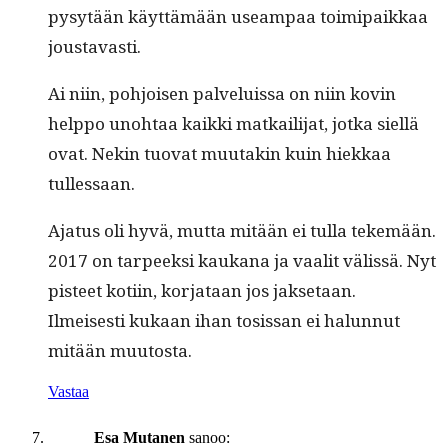
pysytään käyt­tämään use­am­paa toimi­paikkaa
joustavasti.
Ai niin, pohjoisen palveluis­sa on niin kovin
help­po uno­htaa kaik­ki matkail­i­jat, jot­ka siel­lä
ovat. Nekin tuo­vat muu­takin kuin hiekkaa
tullessaan.
Aja­tus oli hyvä, mut­ta mitään ei tul­la tekemään.
2017 on tarpeek­si kaukana ja vaalit välis­sä. Nyt
pis­teet koti­in, kor­jataan jos jaksetaan.
Ilmeis­es­ti kukaan ihan tosis­san ei halun­nut
mitään muutosta.
Vastaa
Esa Mutanen
sanoo: