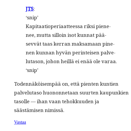
JTS
:
‘snip’
Kap­i­taa­tiope­ri­aat­teessa rik­si piene­
nee, mut­ta sil­loin isot kun­nat pää­
sevvät taas ker­ran mak­samaan pine­
nen kun­nan hyvän per­in­teisen palve­
lu­ta­son, johon heil­lä ei enää ole varaa.
‘snip’
Toden­näköisem­pää on, että pien­ten kun­tien
palve­lu­ta­so huonon­netaan suurten kaupunkien
tasolle — ihan vaan tehokku­u­den ja
säästämisen nimissä.
Vastaa