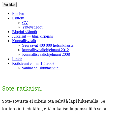
Siirry
Valikko
sisältöön
Etusivu
Esittely
CV
Yhteystiedot
Blogini säännöt
Julkaisut — tilaa kirjojani
Kunnallisvaalit
Seuraavat 400 000 helsinkiläistä
kunnallisvaaliohjelmani 2012
Kunnallisvaaliohjelmani 2008
Linkit
Kotisivuni ennen 1.5.2007
vanhat eduskuntasivuni
Sote-ratkaisu.
Sote-sovus­ta ei oikein ota selvää läpi luke­mal­la. Se
kuitenkin tiede­tään, että aika isol­la pens­selil­lä se on