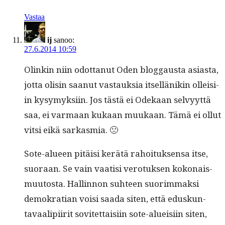
Vastaa
ij
sanoo:
27.6.2014 10:59
Olinkin niin odot­tanut Oden blog­gaus­ta asi­as­ta,
jot­ta olisin saanut vas­tauk­sia itsel­länikin olleisi­
in kysymyk­si­in. Jos tästä ei Odekaan selvyyt­tä
saa, ei var­maan kukaan muukaan. Tämä ei ollut
vit­si eikä sarkasmia. 🙁
Sote-alueen pitäisi kerätä rahoituk­sen­sa itse,
suo­raan. Se vain vaatisi vero­tuk­sen kokon­ais­
muu­tos­ta. Hallinnon suh­teen suorim­mak­si
demokra­t­ian voisi saa­da siten, että eduskun­
tavaalipi­ir­it sovitet­taisi­in sote-alueisi­in siten,