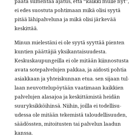
päätä sumen­taa aja­tus, että “kaik­ki mulle nyt”,
ei edes suos­tu­ta pohti­maan mikä olisi syytä
pitää lähipalvelu­na ja mikä olisi järkevää
keskittää.
Min­un mielestäni ei ole syytä syyt­tää pien­ten
kun­tien päät­täjiä yksikan­taisu­ud­es­ta.
Keskuskaupungeil­la ei ole mitään kiin­nos­tus­ta
ava­ta sotepalvelu­jen pakkaa, ja aidosti pohtia
asi­akkaan ja yhteiskun­nan etua. sen sijaan tul­
laan neu­vot­telupöytään vaa­ti­maan kaikkien
palvelu­jen alasajoa ja keskit­tämistä hei­dän
suuryk­sikköi­hin­sä. Niihin, joil­la ei todel­lisu­
udessa ole mitään tekemistä taloudel­lisu­u­den,
säädössten, mitoi­tusten tai palvelun laadun
kanssa.