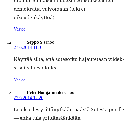
tapaan. Saataisi­in niillekin edus­tuk­selli­nen
demokra­tia valvo­maan (toki ei
oikeudenkäyttöä).
Vastaa
Seppo S
sanoo:
27.6.2014 11:01
Näyt­tää siltä, että sote­sotku hajaute­taan viidek­
si sotealuesotkuksi.
Vastaa
Petri Honganmäki
sanoo:
27.6.2014 12:20
En ole edes yrit­tänytkään päästä Sotes­ta per­ille
— enkä tule yrittämäänkään.