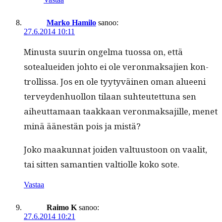
Marko Hamilo
sanoo:
27.6.2014 10:11
Minus­ta suurin ongel­ma tuos­sa on, että
sotealuei­den johto ei ole veron­mak­sajien kon­
trol­lis­sa. Jos en ole tyy­tyväi­nen oman alueeni
ter­vey­den­huol­lon tilaan suh­teutet­tuna sen
aiheut­ta­maan taakkaan veron­mak­sajille, menet
minä äänestän pois ja mistä?
Joko maakun­nat joiden val­tu­us­toon on vaalit,
tai sit­ten samantien val­ti­olle koko sote.
Vastaa
Raimo K
sanoo:
27.6.2014 10:21