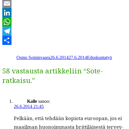
Twitter
Email
LinkedIn
WhatsApp
Telegram
Kirjoittaja
Julkaistu
Kategoriat
Share
Osmo Soininvaara
26.6.2014
27.6.2014
Eduskuntatyö
58 vastausta artikkeliin “Sote-
ratkaisu.”
Kalle
sanoo:
26.6.2014 21:45
Pelkään, että tehdään kopi­o­ta euroopan, jos ei
maail­man huonoim­mas­ta brit­tiläis­es­tä ter­vey­