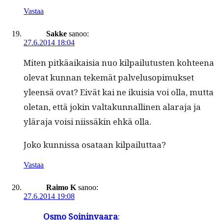
Vastaa
Sakke
sanoo:
27.6.2014 18:04
Miten pitkäaikaisia nuo kil­pailu­tusten kohteena
ole­vat kun­nan tekemät palvelu­sopimuk­set
yleen­sä ovat? Eivät kai ne ikuisia voi olla, mut­ta
ole­tan, että jokin val­takun­nalli­nen alara­ja ja
ylära­ja voisi niis­säkin ehkä olla.
Joko kun­nis­sa osa­taan kilpailuttaa?
Vastaa
Raimo K
sanoo:
27.6.2014 19:08
Osmo Soin­in­vaara
: