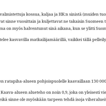
almis­tet­tu­ja kos­sua, kal­jaa ja HK:n sin­istä (muiden tu
at sinne vuosit­tain ja kul­jet­ta­vat ne takaisin Suomeen tu
n kama on myös hal­ven­tunut sinä aikana, kun se ylit­ti Su
ee kas­vav­il­la matkail­i­jamääril­lä, vaikkei täl­lä pell
en rat­api­ha-alueen pohjois­puolelle kaavail­laan 130 000
aa­va-alueen aluete­ho on noin 0,9, joka on yleis­es­ti vi
aa eikä sinne ole myöskään tarpeen tehdä iso­ja viher­aluei­