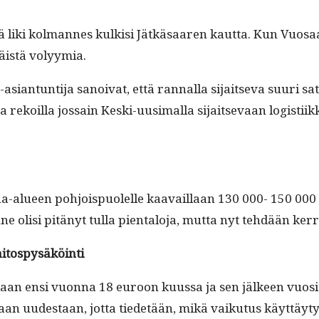
 liki kol­mannes kulk­isi Jätkäsaaren kaut­ta. Kun Vuosaa
räistä volyymia.
a-asiantun­ti­ja sanoi­vat, että ran­nal­la sijait­se­va su
 ja rekoil­la jos­sain Kes­ki-uusi­mal­la sijait­se­vaan logi
­ha-alueen pohjois­puolelle kaavail­laan 130 000- 150 000 
olisi pitänyt tul­la pien­talo­ja, mut­ta nyt tehdään kerr
laitospysäköinti
 ensi vuon­na 18 euroon kuus­sa ja sen jäl­keen vuosit­ta
aan uud­estaan, jot­ta tiede­tään, mikä vaiku­tus käyt­täy