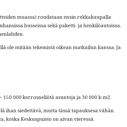
ot­tei­den muas­sa) rou­dataan ensin rekkakau­pal­la
han­sis­sa bus­seis­sa sekä paket­ti- ja henkilöau­tois­sa.
omenlahden.
eilyl­lä ole mitään tekemistä oikean matkailun kanssa. Ja
- 150 000 ker­rosneliötä asun­to­ja ja 30 000 k‑m2.
elä ihan siedet­tävä, mut­ta tässä tapauk­sesa vähän.
ta, kos­ka Keskus­puis­to on aivan vieressä.