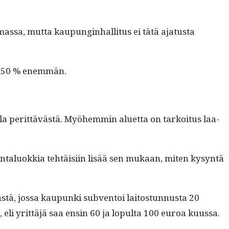
mas­sa, mut­ta kaupung­in­hal­li­tus ei tätä aja­tus­ta
saa 50 % enemmän.
­la perit­tävästä. Myöhem­min aluet­ta on tarkoi­tus laa­
 hin­talu­okkia tehtäisi­in lisää sen mukaan, miten kysyn­tä
stä, jos­sa kaupun­ki sub­ven­toi laitostun­nus­ta 20
i yrit­täjä saa ensin 60 ja lop­ul­ta 100 euroa kuus­sa.