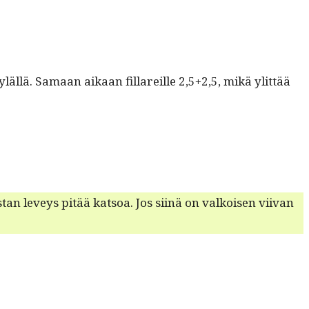
äl­lä. Samaan aikaan fil­lareille 2,5+2,5, mikä ylit­tää
stan lev­eys pitää kat­soa. Jos siinä on valkoisen viivan