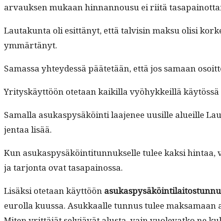
arvauk­sen mukaan hin­nan­nousu ei riitä tas­apain­ot­t
Lau­takun­ta oli esit­tänyt, että talvisin mak­su olisi korkea
ymmärtänyt.
Samas­sa yhtey­dessä päätetään, että jos samaan osoit­
Yri­tyskäyt­töön ote­taan kaikil­la vyöhykkeil­lä käytössä
Samal­la asukaspysäköin­ti laa­je­nee uusille alueille La
jen­taa lisää.
Kun asukaspysäköin­ti­tun­nuk­selle tulee kak­si hin­taa, v
ja tar­jon­ta ovat tasapainossa.
Lisäk­si ote­taan käyt­töön
asukaspysäköin­ti­laitostun­n
eurol­la kuus­sa. Asukkaalle tun­nus tulee mak­samaan al
Miten yrit­täjät selviävät alus­ta, vain vuol­e­vatko ne ku