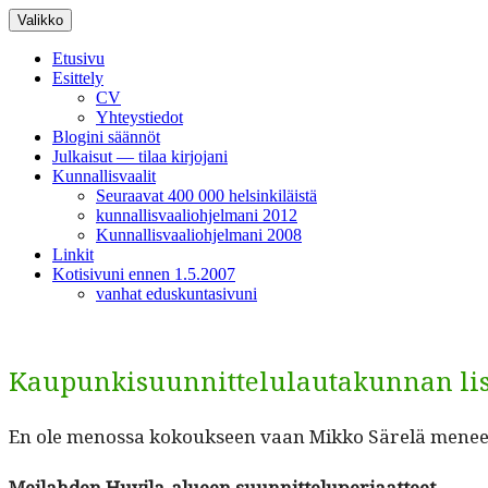
Siirry
Valikko
sisältöön
Etusivu
Esittely
CV
Yhteystiedot
Blogini säännöt
Julkaisut — tilaa kirjojani
Kunnallisvaalit
Seuraavat 400 000 helsinkiläistä
kunnallisvaaliohjelmani 2012
Kunnallisvaaliohjelmani 2008
Linkit
Kotisivuni ennen 1.5.2007
vanhat eduskuntasivuni
Kaupunkisuunnittelulautakunnan list
En ole menos­sa kok­ouk­seen vaan Mikko Särelä menee, 
Meilah­den Huvi­la-alueen suunnitteluperiaatteet