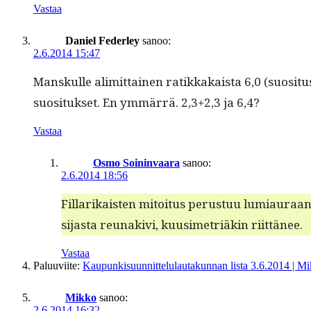
Vastaa
Daniel Federley
sanoo:
2.6.2014 15:47
Man­skulle alimit­tainen ratikkakaista 6,0 (suosi­tu
suosi­tuk­set. En ymmär­rä. 2,3+2,3 ja 6,4?
Vastaa
Osmo Soininvaara
sanoo:
2.6.2014 18:56
Fil­larikaisten mitoi­tus perus­tuu lumi­au­raa
sijas­ta reunakivi, kuusimetriäkin riittänee.
Vastaa
Paluuviite:
Kaupunkisuunnittelulautakunnan lista 3.6.2014 | Mi
Mikko
sanoo:
2.6.2014 16:32