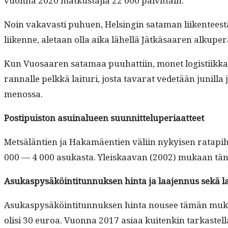
vuon­na 2020 matkus­ta­jia 22 000 päivittäin.
Noin vakavasti puhuen, Helsin­gin sata­man liiken­teestä
liikenne, ale­taan olla aika lähel­lä Jätkäsaaren alku­pe
Kun Vuosaaren sata­maa puuhat­ti­in, mon­et logis­ti­ik­k
ran­nalle pelkkä lai­turi, jos­ta tavarat vede­tään junil­la
menossa.
Postipuis­ton asuinalueen suunnitteluperiaatteet
Met­sälän­tien ja Hakamäen­tien väli­in nykyisen rat­api
000 — 4 000 asukas­ta. Yleiskaa­van (2002) mukaan tänne 
Asukaspysäköin­ti­tun­nuk­sen hin­ta ja laa­jen­nus sekä 
Asukaspysäköin­ti­tun­nuk­sen hin­ta nousee tämän mukaan
olisi 30 euroa. Vuon­na 2017 asi­aa kuitenkin tarkastel­l