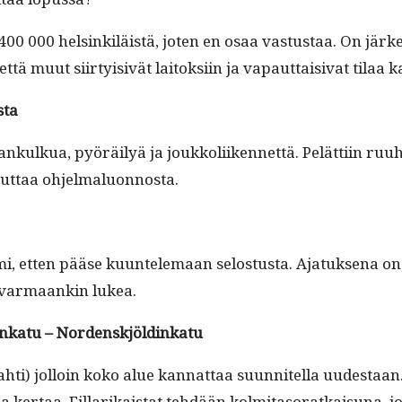
vat 400 000 helsinkiläistä, joten en osaa vas­tus­taa. On jä
tä muut siir­ty­i­sivät laitok­si­in ja vapaut­taisi­vat tilaa k
sta
jalankulkua, pyöräi­lyä ja joukkoli­iken­net­tä. Pelät­ti­in ru
 muut­taa ohjelmaluonnosta.
mi, etten pääse kuun­tele­maan selostus­ta. Ajatuk­se­na on,
i var­maankin lukea.
jolankatu – Nordenskjöldinkatu
hti) jol­loin koko alue kan­nat­taa suun­nitel­la uud­estaan
 ker­taa. Fil­larikai­stat tehdään kolmi­ta­so­ratkaisuna, jo