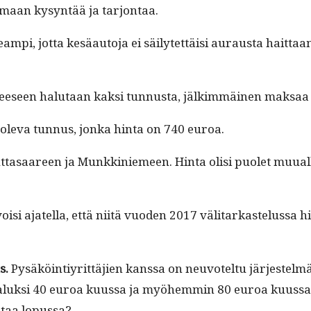
a­maan kysyn­tää ja tarjontaa.
mpi, jot­ta kesäau­to­ja ei säi­lytet­täisi auraus­ta hait­taa­
teeseen halu­taan kak­si tun­nus­ta, jälkim­mäi­nen mak­
 ole­va tun­nus, jon­ka hin­ta on 740 euroa.
ut­tasaa­reen ja Munkkiniemeen. Hin­ta olisi puo­let muual
oisi ajatel­la, että niitä vuo­den 2017 väl­i­tarkastelus­sa
us.
Pysäköin­tiyrit­täjien kanssa on neu­votel­tu jär­jestelmä
uk­si 40 euroa kuus­sa ja myöhem­min 80 euroa kuus­sa, el
l­taa lopussa?