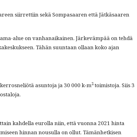
­reen siir­ret­ti­in sekä Som­pasaaren että Jätkäsaaren
uri sata­ma-alue on van­hanaikainen. Järkeväm­pää on tehdä
s­ti­ikkakeskuk­seen. Tähän suun­taan ollaan koko ajan
2
ker­rosneliötä asun­to­ja ja 30 000 k‑m
toimis­to­ja. Siis 3
ostaloja.
in kahdel­la eurol­la niin, että vuon­na 2021 hin­ta
­tymiseen hin­nan nousul­la on ollut. Tämän­hetkisen