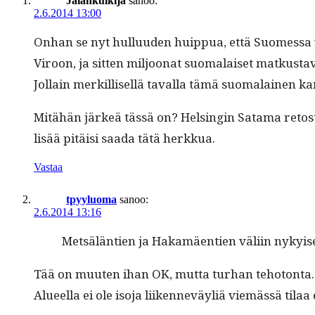
Jalankulkija
sanoo:
2.6.2014 13:00
Onhan se nyt hul­lu­u­den huip­pua, että Suomes­sa v
Viroon, ja sit­ten miljoonat suo­ma­laiset matkus­ta­v
Jol­lain merkil­lisel­lä taval­la tämä suo­ma­laine
Mitähän järkeä tässä on? Helsin­gin Sata­ma retostel
lisää pitäisi saa­da tätä herkkua.
Vastaa
tpyyluoma
sanoo:
2.6.2014 13:16
Met­sälän­tien ja Hakamäen­tien väli­in nykyis
Tää on muuten ihan OK, mut­ta turhan teho­ton­ta. K
Alueel­la ei ole iso­ja liiken­neväyliä viemässä til