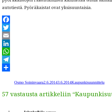
autoti­estä. Pyöräkai­stat ovat yksisuuntaisia.
Facebook
Twitter
Email
LinkedIn
WhatsApp
Telegram
Kirjoittaja
Julkaistu
Kategoriat
Share
Osmo Soininvaara
2.6.2014
3.6.2014
Kaupunkisuunnittelu
57 vastausta artikkeliin “Kaupunkisu