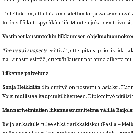
Todet­takoon, että tätäkin esitet­ti­in kir­jas­sa seu­raa­
toi­da sil­lä laitospysäköin­tiä. Muuten jokainen toivoisi, et
Vasti­neet lausun­toi­hin liikku­misen ohjelmaluonnokse
The usu­al sus­pects
esit­tivät, ettei pitäisi pri­or­isoi­da 
tia. Viras­to esit­tää, etteivät lausun­not anna aihet­ta
Liikenne palvelu­na
Son­ja Heikkilän
diplomi­työ on nos­tet­tu a‑asiaksi. Har­
Voisi mullis­taa kaupunkili­iken­teen. Diplomi­työ pitäis
Man­ner­heim­intien liiken­nesu­un­nitel­ma välil­lä Rei­
Rei­jolankadulle tulee ehkä ratikkakiskot (Pasi­la – Meila
pyöräkaisto­jen rak­en­t­a­mi­nen kan­nat­taa tehdä samal­la