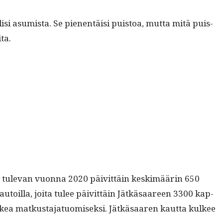
i asum­ista. Se pienen­täisi puis­toa, mut­ta mitä puis­
ta.
taan tule­van vuon­na 2020 päivit­täin keskimäärin 650
toil­la, joi­ta tulee päivit­täin Jätkäsaa­reen 3300 kap­
skea matkus­ta­jatuomisek­si. Jätkäsaaren kaut­ta kul­kee