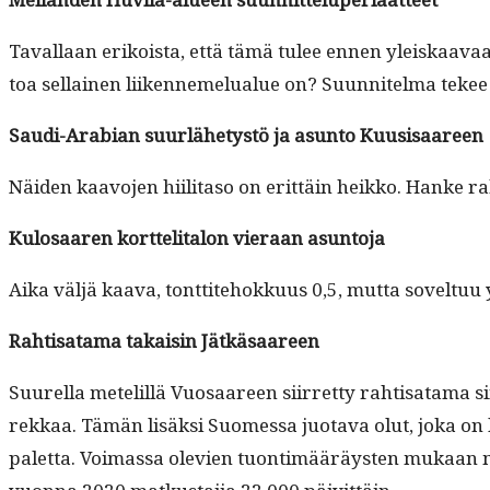
Taval­laan erikoista, että tämä tulee ennen yleiskaavaa. 
toa sel­l­ainen liiken­nemelu­alue on? Suun­nitel­ma tekee 
Sau­di-Ara­bi­an suurlähetys­tö ja asun­to
Kuu­sisaa­reen
Näi­den kaavo­jen hiil­i­ta­so on erit­täin heikko. Han­ke
Kulosaaren kort­telitalon vier­aan asuntoja
Aika väljä kaa­va, tont­tite­hokku­us 0,5, mut­ta sovel­t
Rahti­sa­ta­ma takaisin Jätkäsaareen
Suurel­la metelil­lä Vuosaa­reen siir­ret­ty rahti­sa­ta­m
rekkaa. Tämän lisäk­si Suomes­sa juo­ta­va olut, joka on 
palet­ta. Voimas­sa ole­vien tuon­timääräys­ten mukaan my