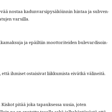
rkevää nos­taa kadun­var­sipysäköin­nin hin­taa ja sub­ven­
atu­jen varsilla.
uhka­mak­su­ja ja epäilti­in moot­toritei­den bule­vardis­oin­
 että ihmiset ostaisi­vat liikku­mista eivätkä välineitä.
. Kiskot pitää joka tapauk­ses­sa uusia, joten
l­loin ne on erotet­tu tasol­la sekä jalka­käytävästä että