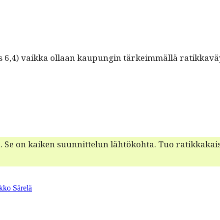
s 6,4) vaik­ka ollaan kaupun­gin tärkeim­mäl­lä ratikkaväyl
n. Se on kaiken suun­nit­telun lähtöko­h­ta. Tuo ratikkakai
kko Särelä