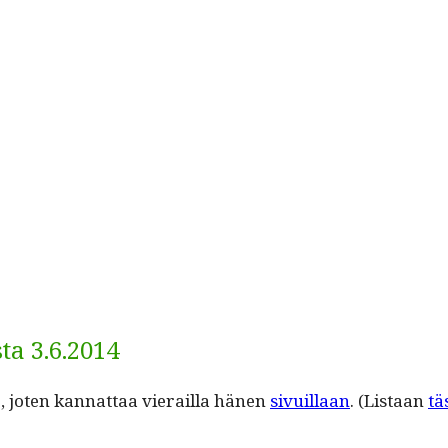
a 3.6.2014
joten kan­nat­taa vierail­la hänen
sivuil­laan
. (Lis­taan
tä