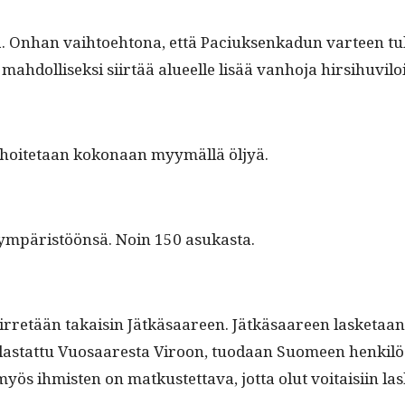
Onhan vai­h­toe­htona, että Paciuk­senkadun var­teen tulis
mah­dol­lisek­si siirtää alueelle lisää van­ho­ja hirsihuviloi
 rahoite­taan kokon­aan myymäl­lä öljyä.
uu ympäristöön­sä. Noin 150 asukasta.
a siir­retään takaisin Jätkäsaa­reen. Jätkäsaa­reen las­ke­
las­tat­tu Vuosaares­ta Viroon, tuo­daan Suomeen henkilöau­
ös ihmis­ten on matkustet­ta­va, jot­ta olut voitaisi­in la