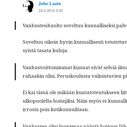
Juho Laatu
sanoo:
23.5.2014 0:03
Van­hus­ten­huolto sovel­tuu kun­nal­lisek­si pal
Sovel­tuu oikein hyvin kun­nal­lis­es­ti totutet­ta
syistä tasa­ta kuluja.
Van­husvoit­toisim­mat kun­nat eivät selviä ilma
rahaakin olisi. Perusk­oulus­ta valmis­tu­vien
Ei kai tämä ole mikään kun­ta­to­teu­tuk­seen lii
ulkop­uolelta hoita­jik­si. Näin myös ei-kun­nal­
ir­rosta pois kotikonnuiltaan.
Van­hus­ten olisi luon­te­vaa päästä hoitoon läh