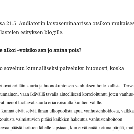
a 21.5. Audi­a­torin laivasem­i­naaris­sa otsikon mukaise
aste­len esi­tyk­sen blogille.
se alkoi –voisiko sen jo antaa pois?
o sovel­tuu kun­nal­lisek­si palveluk­si huonos­ti, koska
rot ovat erit­täin suuria ja huonokun­toisen van­huk­sen hoito kallista. Ter­v
­un­nainen, vaan ikäväl­lä taval­la alueel­lis­es­ti kor­reloitunut, joten van­hus
at menot tuot­ta­vat suur­ta eri­ar­voisu­ut­ta kun­tien välille.
 kun­nat eivät selviä ilman ulkop­uolista apua van­hus­ten­hoi­dos­ta, vaik­ka
k­oulus­ta valmis­tu­vien pitäisi kaikkien hakeu­tua vanhustenhoitoon
­te­vaa päästä hoitoon lähelle lap­si­aan, kun eivät enää kotona pär­jää, mut­