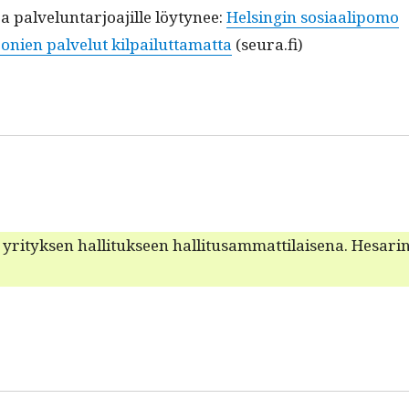
a palvelun­tar­joa­jille löy­tynee:
Helsin­gin sosi­aalipo­mo
onien palve­lut kil­pailut­ta­mat­ta
(seura.fi)
ri­tyk­sen hal­li­tuk­seen hal­li­tusam­mat­ti­laise­na. Hesari