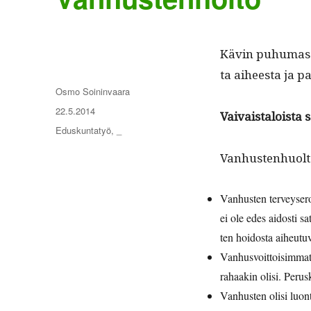
Kävin puhu­mas­s
ta aiheesta ja pal
Kirjoittaja
Osmo Soininvaara
Julkaistu
22.5.2014
Vaivaistaloista 
Kategoriat
Eduskuntatyö
,
_
Van­hus­ten­huolt
Van­hus­ten ter­vey­se
ei ole edes aidosti sat
ten hoi­dos­ta aiheutu­v
Van­husvoit­toisim­mat
rahaakin olisi. Perus
Van­hus­ten olisi luon