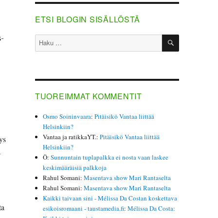
ETSI BLOGIN SISÄLLÖSTÄ
s­
HAKU
Etsi:
TUOREIMMAT KOMMENTIT
Osmo Soininvaara
:
Pitäisikö Vantaa liittää
Helsinkiin?
Vantaa ja ratikkaYT.
:
Pitäisikö Vantaa liittää
eys
Helsinkiin?
­
Ö
:
Sunnuntain tuplapalkka ei nosta vaan laskee
keskimääräisiä palkkoja
Rahul Somani
:
Masentava show Mari Rantaselta
Rahul Somani
:
Masentava show Mari Rantaselta
Kaikki taivaan sini - Mélissa Da Costan koskettava
ta
esikoisromaani - taustamedia.fi
:
Mélissa Da Costa: