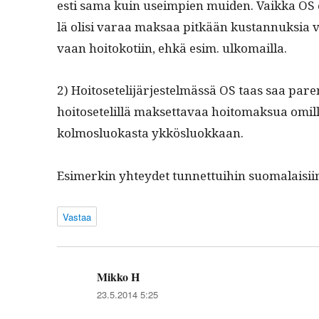
es­ti sama kuin useimpi­en muiden. Vaik­ka OS o
lä olisi varaa mak­saa pitkään kus­tan­nuk­sia v
vaan hoitokoti­in, ehkä esim. ulkomailla.
2) Hoitosetelijär­jestelmässä OS taas saa par
hoitosetelil­lä mak­set­tavaa hoit­o­mak­sua omil­
kol­moslu­okas­ta ykkösluokkaan.
Esimerkin yhtey­det tun­net­tui­hin suo­ma­laisi­in
Vastaa
Mikko H
sanoo:
23.5.2014 5:25