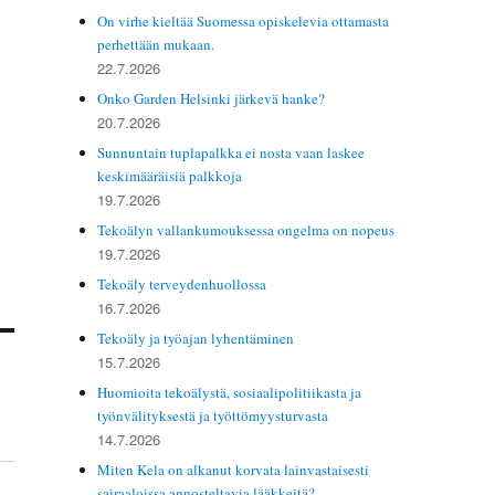
On virhe kieltää Suomessa opiskelevia ottamasta
perhettään mukaan.
22.7.2026
Onko Garden Helsinki järkevä hanke?
20.7.2026
Sunnuntain tuplapalkka ei nosta vaan laskee
keskimääräisiä palkkoja
19.7.2026
Tekoälyn vallankumouksessa ongelma on nopeus
19.7.2026
Tekoäly terveydenhuollossa
16.7.2026
Tekoäly ja työajan lyhentäminen
15.7.2026
Huomioita tekoälystä, sosiaalipolitiikasta ja
työnvälityksestä ja työttömyysturvasta
14.7.2026
Miten Kela on alkanut korvata lainvastaisesti
sairaaloissa annosteltavia lääkkeitä?