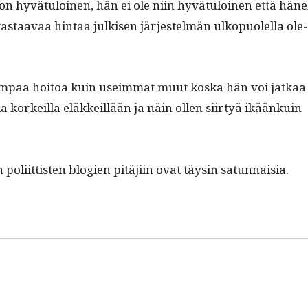
n hyvä­tu­loinen, hän ei ole niin hyvä­tu­loinen että häne
as­taavaa hin­taa julkisen jär­jestelmän ulkop­uolel­la ole­
em­paa hoitoa kuin useim­mat muut kos­ka hän voi jatkaa
la korkeil­la eläkkeil­lään ja näin ollen siir­tyä ikäänkuin
 poli­it­tis­ten blo­gien pitäji­in ovat täysin satunnaisia.