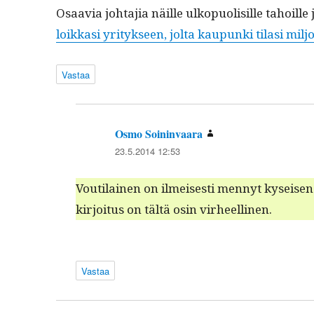
Osaavia johta­jia näille ulkop­uolisille tahoille j
loikkasi yri­tyk­seen, jol­ta kaupun­ki tilasi miljo
Vastaa
Osmo Soininvaara
sanoo:
23.5.2014 12:53
Vouti­lainen on ilmeis­es­ti men­nyt kyseisen y
kir­joi­tus on tältä osin virheellinen.
Vastaa