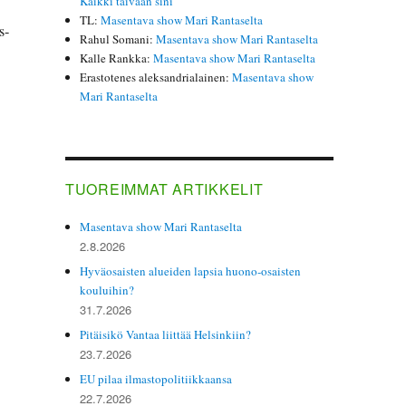
Kaikki taivaan sini
TL
:
Masentava show Mari Rantaselta
s­
Rahul Somani
:
Masentava show Mari Rantaselta
Kalle Rankka
:
Masentava show Mari Rantaselta
Erastotenes aleksandrialainen
:
Masentava show
Mari Rantaselta
TUOREIMMAT ARTIKKELIT
Masentava show Mari Rantaselta
2.8.2026
Hyväosaisten alueiden lapsia huono-osaisten
kouluihin?
31.7.2026
Pitäisikö Vantaa liittää Helsinkiin?
23.7.2026
EU pilaa ilmastopolitiikkaansa
22.7.2026