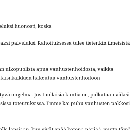
veluk­si huonos­ti, koska
vak­si palveluk­si. Rahoituk­ses­sa tulee tietenkin ilmei­sist
n ulkop­uolista apua van­hus­ten­hoi­dos­ta, vaik­ka
 pitäisi kaikkien hakeu­tua vanhustenhoitoon
t­tyvä ongel­ma. Jos tuol­laisia kun­tia on, palkataan väkeä
li­sis­sa toteu­tuk­sis­sa. Emme kai puhu van­hus­ten pakkosi
elle lap­si­aan, kun eivät enää kotona pär­jää, mut­ta täm