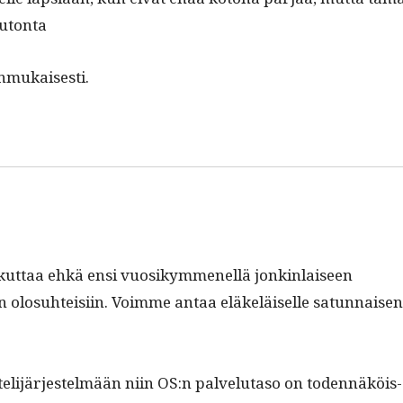
tuutonta
enmukaisesti.
aikut­taa ehkä ensi vuosikymmenel­lä jonkin­laiseen
n olo­suhteisi­in. Voimme antaa eläkeläiselle sat­un­naise
telijär­jestelmään niin OS:n palve­lu­ta­so on toden­näköis­