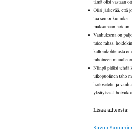
tämä olisi vas­taan o
Olisi järkevää, että 
tua seniorikun­niksi.
mak­samaan hoidon
Van­huk­se­na on palj
tulee rahaa, hoidoki
kaltoinko­htelus­ta em
rahoi­neen muualle o
Niin­pä pitäisi tehdä 
ulkop­uo­li­nen taho m
hoitosetelin ja van­hus
yksi­tyis­es­tä hoivak
Lisää aiheesta:
Savon Sanomie