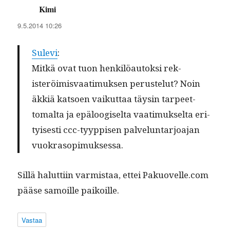
Kimi
sanoo:
9.5.2014 10:26
Sule­vi
:
Mitkä ovat tuon henkilöau­tok­si rek­
isteröimis­vaa­timuk­sen peruste­lut? Noin
äkkiä kat­soen vaikut­taa täysin tarpeet­
toma­l­ta ja epälo­ogiselta vaa­timuk­selta eri­
tyis­es­ti ccc-tyyp­pisen palvelun­tar­joa­jan
vuokrasopimuksessa.
Sil­lä halut­ti­in varmis­taa, ettei Pakuovelle.com
pääse samoille paikoille.
Vastaa