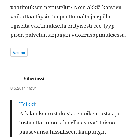
vaa­timuk­sen peruste­lut? Noin äkkiä kat­soen
vaikut­taa täysin tarpeet­toma­l­ta ja epälo­
ogiselta vaa­timuk­selta eri­tyis­es­ti ccc-tyyp­
pisen palvelun­tar­joa­jan vuokrasopimuksessa.
Vastaa
Viherinssi
sanoo:
8.5.2014 19:34
Heik­ki
:
Pak­i­lan ker­rostaloista: en oikein osta aja­
tus­ta että “moni alueel­la asu­va” toivoo
pää­sevän­sä hissil­liseen kaupun­gin