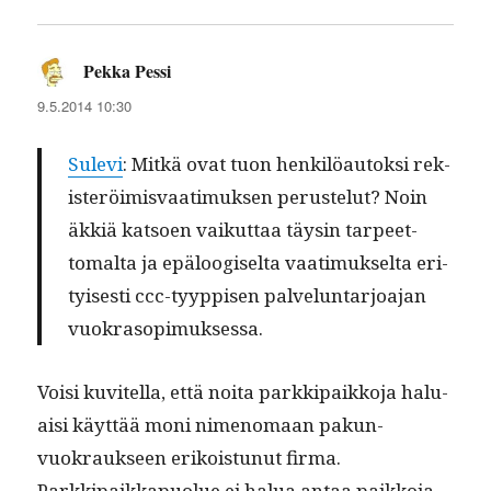
Pekka Pessi
sanoo:
9.5.2014 10:30
Sule­vi
: Mitkä ovat tuon henkilöau­tok­si rek­
isteröimis­vaa­timuk­sen peruste­lut? Noin
äkkiä kat­soen vaikut­taa täysin tarpeet­
toma­l­ta ja epälo­ogiselta vaa­timuk­selta eri­
tyis­es­ti ccc-tyyp­pisen palvelun­tar­joa­jan
vuokrasopimuksessa.
Voisi kuvitel­la, että noi­ta parkkipaikko­ja halu­
aisi käyt­tää moni nimeno­maan pakun­
vuokrauk­seen erikois­tunut fir­ma.
Parkkipaikka­puolue ei halua antaa paikko­ja