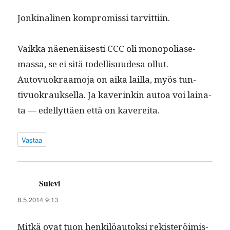
Jonk­i­nali­nen kom­pro­mis­si tarvittiin.
Vaik­ka näe­nenäis­es­ti CCC oli monop­o­liase­
mas­sa, se ei sitä todel­lisu­ude­sa ollut.
Autovuokraamo­ja on aika lail­la, myös tun­
tivuokrauk­sel­la. Ja kaverinkin autoa voi laina­
ta — edel­lyt­täen että on kavereita.
Vastaa
Sulevi
sanoo:
8.5.2014 9:13
Mitkä ovat tuon henkilöau­tok­si rek­isteröimis­