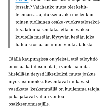
jos­sain? Vai ihanko uut­ta olet kehit­
telemässä.. ajatuk­se­na aika mie­lenki­in­
toinen tuol­lainen osake ‑vuokrat­alosekoi­
tus.. lähin­nä sen takia että on vaikea
kuvitel­la mis­tään löy­tyvän ketään joka
halu­aisi ostaa asun­non vuokratalosta.
Tääl­lä kaupungis­sa on yleistä, että taloy­htiö
omis­taa katu­ta­son tilat ja vuokraa niitä.
Mielel­lään tietysti liiketiloik­si, mut­ta joskus
myös asun­noik­si. Keven­tävät mukavasti
vastiket­ta, keskem­mäl­lä on kuulem­ma talo­ja,
jot­ka jaka­vat vähän voit­toa
osakkeenomistajille.