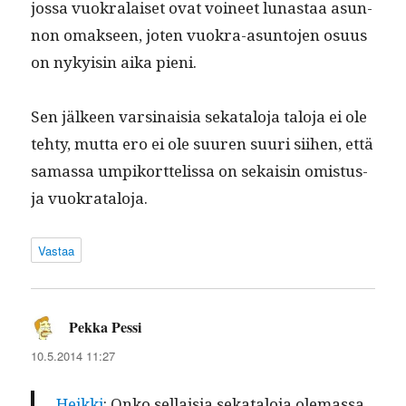
jos­sa vuokralaiset ovat voineet lunas­taa asun­
non omak­seen, joten vuokra-asun­to­jen osu­us
on nyky­isin aika pieni.
Sen jäl­keen varsi­naisia sekat­alo­ja talo­ja ei ole
tehty, mut­ta ero ei ole suuren suuri siihen, että
samas­sa umpiko­rt­telis­sa on sekaisin omis­tus-
ja vuokrataloja.
Vastaa
Pekka Pessi
sanoo:
10.5.2014 11:27
Heik­ki
: Onko sel­l­aisia sekat­alo­ja ole­mas­sa