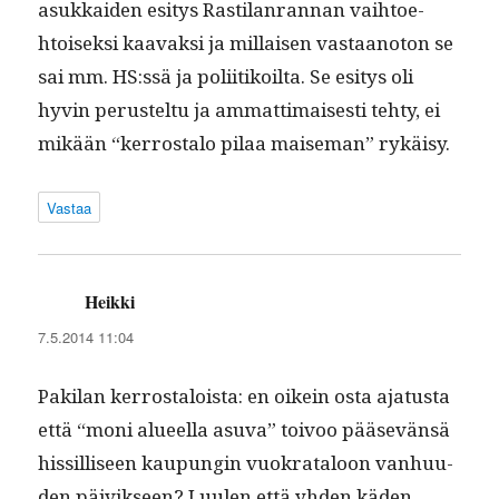
asukkaiden esi­tys Rasti­lan­ran­nan vai­h­toe­
htoisek­si kaavak­si ja mil­laisen vas­taan­oton se
sai mm. HS:ssä ja poli­itikoil­ta. Se esi­tys oli
hyvin perustel­tu ja ammat­ti­mais­es­ti tehty, ei
mikään “ker­rosta­lo pilaa maise­man” rykäisy.
Vastaa
Heikki
sanoo:
7.5.2014 11:04
Pak­i­lan ker­rostaloista: en oikein osta aja­tus­ta
että “moni alueel­la asu­va” toivoo pää­sevän­sä
hissil­liseen kaupun­gin vuokrat­aloon van­hu­u­
den päivikseen? Luulen että yhden käden