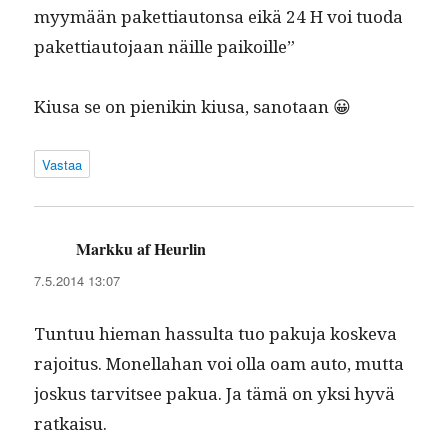
myymään paket­ti­au­ton­sa eikä 24 H voi tuo­da
paket­ti­au­to­jaan näille paikoille”
Kiusa se on pienikin kiusa, sanotaan 😀
Vastaa
Markku af Heurlin
sanoo:
7.5.2014 13:07
Tun­tuu hie­man has­sul­ta tuo paku­ja koske­va
rajoi­tus. Monel­la­han voi olla oam auto, mut­ta
joskus tarvit­see pakua. Ja tämä on yksi hyvä
ratkaisu.