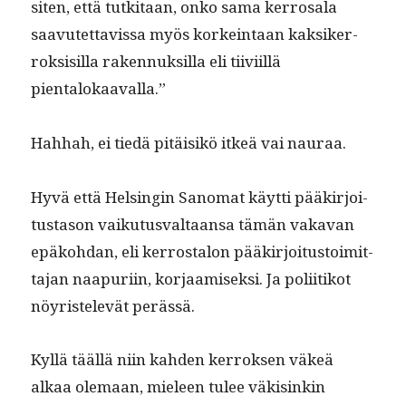
siten, että tutk­i­taan, onko sama ker­rosala
saavutet­tavis­sa myös korkein­taan kak­sik­er­
roksisil­la raken­nuk­sil­la eli tiivi­il­lä
pientalokaavalla.”
Hah­hah, ei tiedä pitäisikö itkeä vai nauraa.
Hyvä että Helsin­gin Sanomat käyt­ti pääkir­joi­
tus­ta­son vaiku­tus­val­taansa tämän vaka­van
epäko­hdan, eli ker­rostalon pääkir­joi­tus­toimit­
ta­jan naa­puri­in, kor­jaamisek­si. Ja poli­itikot
nöyris­televät perässä.
Kyl­lä tääl­lä niin kah­den ker­roksen väkeä
alkaa ole­maan, mieleen tulee väk­isinkin