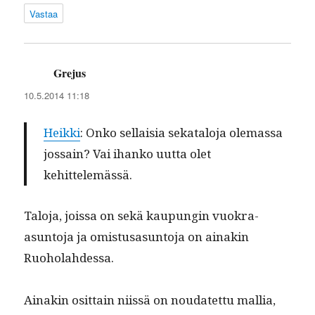
Vastaa
Grejus
sanoo:
10.5.2014 11:18
Heik­ki
: Onko sel­l­aisia sekat­alo­ja ole­mas­sa
jos­sain? Vai ihanko uut­ta olet
kehittelemässä.
Talo­ja, jois­sa on sekä kaupun­gin vuokra-
asun­to­ja ja omis­tusasun­to­ja on ainakin
Ruoholahdessa.
Ainakin osit­tain niis­sä on nou­datet­tu mallia,