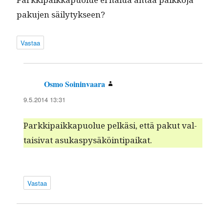
paku­jen säilytykseen?
Vastaa
Osmo Soininvaara
sanoo:
9.5.2014 13:31
Parkkipaikka­puolue pelkäsi, että pakut val­
taisi­vat asukaspysäköintipaikat.
Vastaa