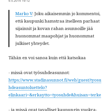
9.5.2014 19:12
Marko V
: Joku aikaisem­min jo kom­men­toi,
että kaupun­ki ham­straa itselleen parhaat
sijain­nit ja kovan rahan asun­noille jää
huonom­mat maapo­h­jat ja huonom­mat
julkiset yhteydet.
Tähän en voi sanoa kuin että katsokaa
- mis­sä ovat työ­suhdea­sun­not:
https://www.stadinasunnot.fi/web/guest/tyosu
hdeasuntoluettelo?
elinkaari=&erkaytto=tyosuhde&huisan=terke
- ja mis­sä ovat taval­liset kaupun­gin vuokra-