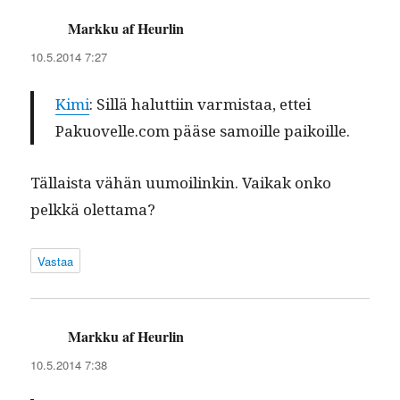
Markku af Heurlin
sanoo:
10.5.2014 7:27
Kimi
: Sil­lä halut­ti­in varmis­taa, ettei
Pakuovelle.com pääse samoille paikoille.
Täl­laista vähän uumoilinkin. Vaikak onko
pelkkä olettama?
Vastaa
Markku af Heurlin
sanoo:
10.5.2014 7:38