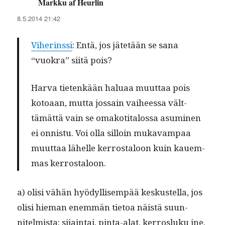
Markku af Heurlin
sanoo:
8.5.2014 21:42
Viherinssi
: Entä, jos jätetään se sana
“vuokra” siitä pois?
Har­va tietenkään halu­aa muut­taa pois
kotoaan, mut­ta jos­sain vai­heessa vält­
tämät­tä vain se omakoti­talos­sa asum­i­nen
ei onnis­tu. Voi olla sil­loin mukavam­paa
muut­taa lähelle ker­rostaloon kuin kauem­
mas kerrostaloon.
a) olisi vähän hyödyl­lisem­pää keskustel­la, jos
olisi hie­man enem­män tietoa näistä suun­
nitelmista: sijain­tai. pin­ta-alat, ker­rosluku jne.