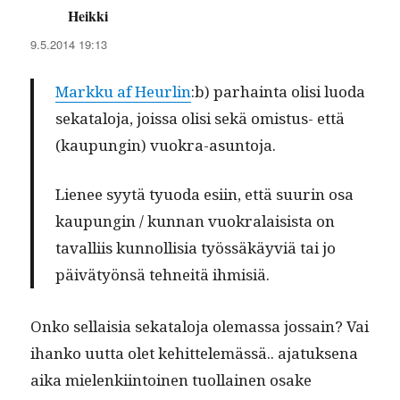
Heikki
sanoo:
9.5.2014 19:13
Markku af Heurlin
:b) parhain­ta olisi luo­da
sekat­alo­ja, jois­sa olisi sekä omis­tus- että
(kaupun­gin) vuokra-asuntoja.
Lie­nee syytä tyuo­da esi­in, että suurin osa
kaupun­gin / kun­nan vuokralai­sista on
taval­li­is kun­nol­lisia työssäkäyviä tai jo
päivä­työn­sä tehneitä ihmisiä.
Onko sel­l­aisia sekat­alo­ja ole­mas­sa jos­sain? Vai
ihanko uut­ta olet kehit­telemässä.. ajatuk­se­na
aika mie­lenki­in­toinen tuol­lainen osake