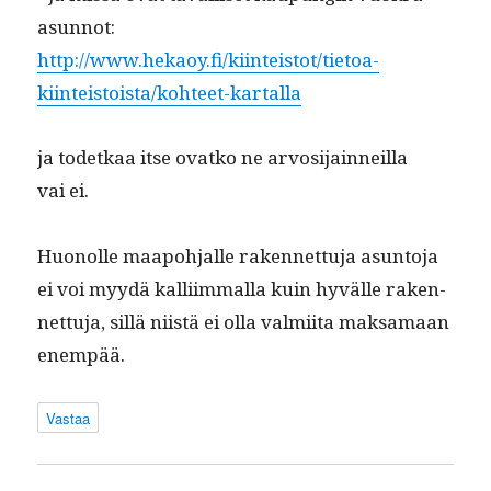
asun­not:
http://www.hekaoy.fi/kiinteistot/tietoa-
kiinteistoista/kohteet-kartalla
ja tode­tkaa itse ovatko ne arvosi­jain­neil­la
vai ei.
Huonolle maapo­h­jalle raken­net­tu­ja asun­to­ja
ei voi myy­dä kalli­im­mal­la kuin hyvälle raken­
net­tu­ja, sil­lä niistä ei olla valmi­ita mak­samaan
enempää.
Vastaa