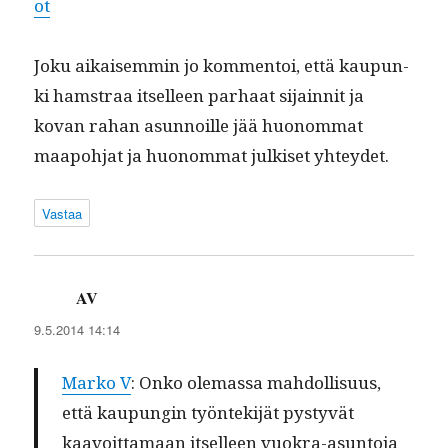
ot
Joku aikaisem­min jo kom­men­toi, että kaupun­
ki ham­straa itselleen parhaat sijain­nit ja
kovan rahan asun­noille jää huonom­mat
maapo­h­jat ja huonom­mat julkiset yhteydet.
Vastaa
AV
sanoo:
9.5.2014 14:14
Marko V
: Onko ole­mas­sa mah­dol­lisu­us,
että kaupun­gin työn­tek­i­jät pystyvät
kaavoit­ta­maan itselleen vuokra-asun­to­ja