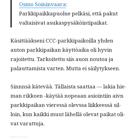
Osmo Soin­in­vaara
:
Parkkipaikka­puolue pelkäsi, että pakut
val­taisi­vat asukaspysäköintipaikat.
Käsit­tääk­seni CCC-parkkipaikoil­la yhden
auton parkkipaikan käyt­töai­ka oli hyvin
rajoitet­tu. Tarkoitet­tu siis auon noutoa ja
palaut­tamista varten. Mut­ta ei säilytykseen.
Sinnnsä kätevää. Täl­laista saat­taa — lakia hie­
man rikkoen ‑käytää nopeaan asioin­ti­in aivn
parkkipaikan vier­essä olevs­sa liik­keessä sil­
loin, kun kaik­ki muut lähel­lä ole­vat paikat oli­
vat varattuja.