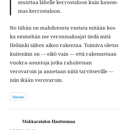
muut­taa lähelle ker­rostaloon kuin kauem­
mas kerrostaloon.
No tähän on mah­do­ton­ta vas­ta­ta mitään kos­
ka emme­hän me veron­mak­sa­jat tiedä mitä
Helsin­ki siihen aikoo rak­en­taa. Toimi­va ole­tus
kuitenkin on — eikö vain — että raken­netaan
vuokra-asun­to­ja jot­ka rahoite­taan
verovaroin ja annetaan niitä tarvit­seville —
niin ikään verovaroin.
Vastaa
Makkaratalon Hautuumaa
sanoo: