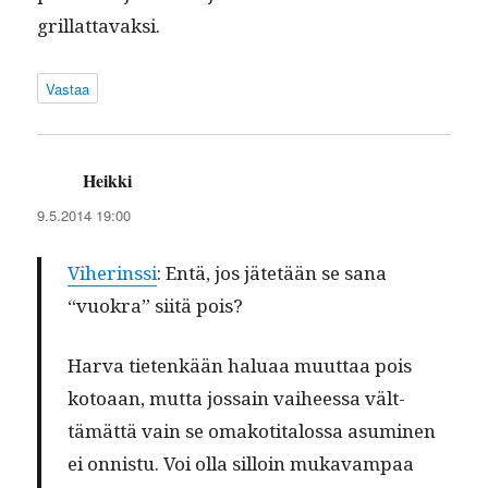
grillattavaksi.
Vastaa
Heikki
sanoo:
9.5.2014 19:00
Viherinssi
: Entä, jos jätetään se sana
“vuokra” siitä pois?
Har­va tietenkään halu­aa muut­taa pois
kotoaan, mut­ta jos­sain vai­heessa vält­
tämät­tä vain se omakoti­talos­sa asum­i­nen
ei onnis­tu. Voi olla sil­loin mukavam­paa