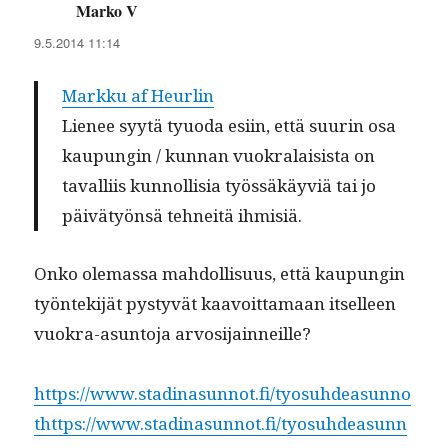
Marko V
sanoo:
9.5.2014 11:14
Markku af Heurlin
Lie­nee syytä tyuo­da esi­in, että suurin osa
kaupun­gin / kun­nan vuokralai­sista on
taval­li­is kun­nol­lisia työssäkäyviä tai jo
päivä­työn­sä tehneitä ihmisiä.
Onko ole­mas­sa mah­dol­lisu­us, että kaupun­gin
työn­tek­i­jät pystyvät kaavoit­ta­maan itselleen
vuokra-asun­to­ja arvosijainneille?
https://www.stadinasunnot.fi/tyosuhdeasunno
thttps://www.stadinasunnot.fi/tyosuhdeasunn