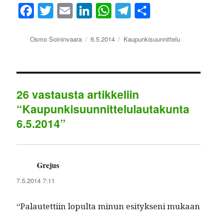
Fa
T
E
Li
W
Te
S
ce
wi
m
nk
ha
le
ha
bo
tte
ail
ed
ts
gr
re
Kirjoittaja
Julkaistu
Kategoriat
Osmo Soininvaara
6.5.2014
Kaupunkisuunnittelu
ok
r
In
A
a
pp
m
26 vastausta artikkeliin
“Kaupunkisuunnittelulautakunta
6.5.2014”
Grejus
sanoo:
7.5.2014 7:11
“Palautet­ti­in lop­ul­ta min­un esi­tyk­seni mukaan