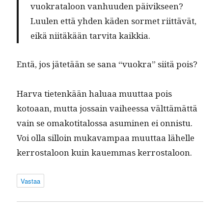
vuokrat­aloon van­hu­u­den päivikseen?
Luulen että yhden käden sormet riit­tävät,
eikä niitäkään tarvi­ta kaikkia.
Entä, jos jätetään se sana “vuokra” siitä pois?
Har­va tietenkään halu­aa muut­taa pois
kotoaan, mut­ta jos­sain vai­heessa vält­tämät­tä
vain se omakoti­talos­sa asum­i­nen ei onnis­tu.
Voi olla sil­loin mukavam­paa muut­taa lähelle
ker­rostaloon kuin kauem­mas kerrostaloon.
Vastaa