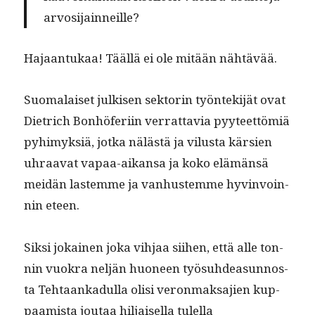
arvosijainneille?
Hajaan­tukaa! Tääl­lä ei ole mitään nähtävää.
Suo­ma­laiset julkisen sek­torin työn­tek­i­jät ovat
Diet­rich Bon­höferi­in ver­rat­tavia pyy­teet­tömiä
pyhimyk­siä, jot­ka nälästä ja vilus­ta kär­sien
uhraa­vat vapaa-aikansa ja koko elämän­sä
mei­dän lastemme ja van­hus­temme hyv­in­voin­
nin eteen.
Sik­si jokainen joka vih­jaa siihen, että alle ton­
nin vuokra neljän huoneen työ­suhdea­sun­nos­
ta Tehtaankadul­la olisi veron­mak­sajien kup­
paamista joutaa hil­jaisel­la tulel­la