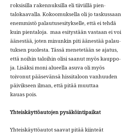
roksisil­la raken­nuk­sil­la eli tiivi­il­lä pien­
talokaaval­la. Kokoomuk­sel­la oli jo taskus­saan
enem­mistö palau­tus­esi­tyk­selle, että ei tehdä
kuin pien­talo­ja. maa esi­tys­tään vas­taan ei voi
äänestää, joten min­unkin piti äänestää palau­
tuk­sen puoles­ta. Tässä menetetään se aja­tus,
että noi­hin taloi­hin olisi saanut myös kaup­po­
ja. Lisäk­si moni alueel­la asu­va oli myös
toivonut pää­sevän­sä hissi­taloon van­hu­u­den
päivikseen ilman, että pitää muut­taa
kauas pois.
Yhteiskäyt­töau­to­jen pysäköintipaikat
Yhteiskäyt­töau­tot saa­vat pitää kiin­teät