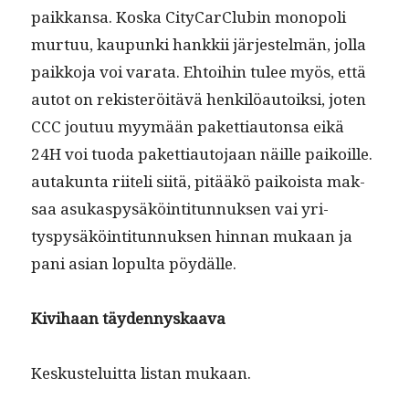
paikkansa. Kos­ka City­Car­Clu­bin monop­o­li
mur­tuu, kaupun­ki han­kkii jär­jestelmän, jol­la
paikko­ja voi vara­ta. Ehtoi­hin tulee myös, että
autot on rek­isteröitävä henkilöau­toik­si, joten
CCC joutuu myymään paket­ti­au­ton­sa eikä
24H voi tuo­da paket­ti­au­to­jaan näille paikoille.
autakun­ta riiteli siitä, pitääkö paikoista mak­
saa asukaspysäköin­ti­tun­nuk­sen vai yri­
tyspysäköin­ti­tun­nuk­sen hin­nan mukaan ja
pani asian lop­ul­ta pöydälle.
Kivi­haan täydennyskaava
Keskusteluit­ta lis­tan mukaan.