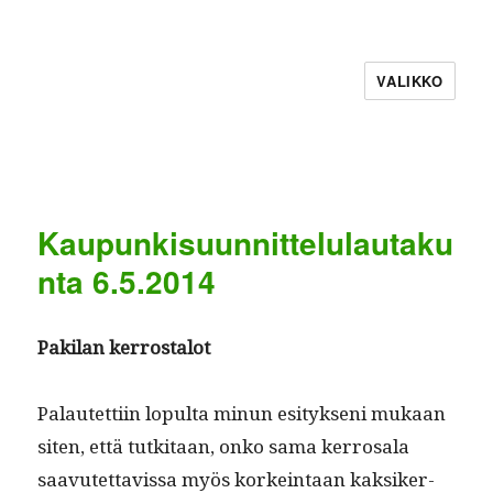
VALIKKO
Kaupunkisuunnittelulautaku
nta 6.5.2014
Pak­i­lan kerrostalot
Palautet­ti­in lop­ul­ta min­un esi­tyk­seni mukaan
siten, että tutk­i­taan, onko sama ker­rosala
saavutet­tavis­sa myös korkein­taan kak­sik­er­