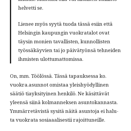
hel­vetti se.
Lie­nee myös syytä tuo­da tässä esi­in että
Helsin­gin kaupun­gin vuokrat­alot ovat
täysin monien taval­lis­ten, kun­nol­lis­ten
työssäkäyvien tai jo päivä­työn­sä tehnei­den
ihmis­ten ulottumattomissa.
On, mm. Töölössä. Tässä tapauk­ses­sa ko.
vuokra.asunnot omis­taa yleishyödylli­nen
säätiö tiayk­si­tyi­nen henkilö. Ne käsit­tävät
yleen­sä siinä kol­man­nek­sen asun­tokan­nas­ta.
Ymmär­retävistä sysitä näitä asun­to­ja ei halu­
ta vuokra­ta sosi­aaalis­es­tii rajoittuneille.