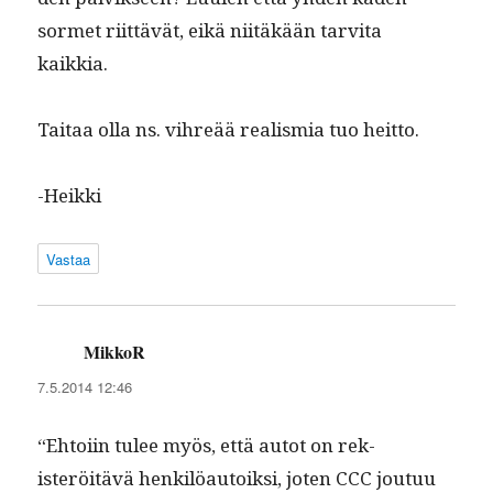
sormet riit­tävät, eikä niitäkään tarvi­ta
kaikkia.
Taitaa olla ns. vihreää real­is­mia tuo heitto.
-Heik­ki
Vastaa
MikkoR
sanoo:
7.5.2014 12:46
“Ehtoi­in tulee myös, että autot on rek­
isteröitävä henkilöau­toik­si, joten CCC joutuu