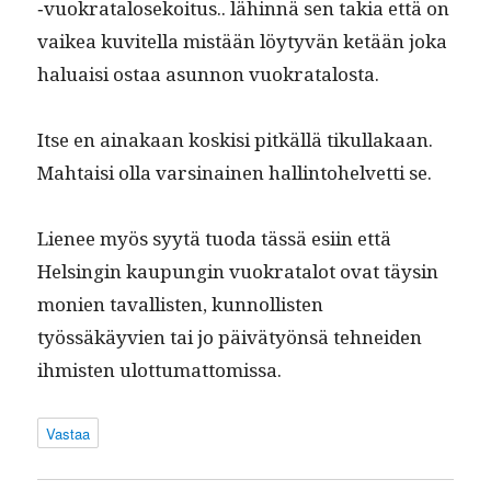
‑vuokrat­alosekoi­tus.. lähin­nä sen takia että on
vaikea kuvitel­la mis­tään löy­tyvän ketään joka
halu­aisi ostaa asun­non vuokratalosta.
Itse en ainakaan koskisi pitkäl­lä tikul­lakaan.
Mah­taisi olla varsi­nainen hallinto­hel­vetti se.
Lie­nee myös syytä tuo­da tässä esi­in että
Helsin­gin kaupun­gin vuokrat­alot ovat täysin
monien taval­lis­ten, kun­nol­lis­ten
työssäkäyvien tai jo päivä­työn­sä tehnei­den
ihmis­ten ulottumattomissa.
Vastaa