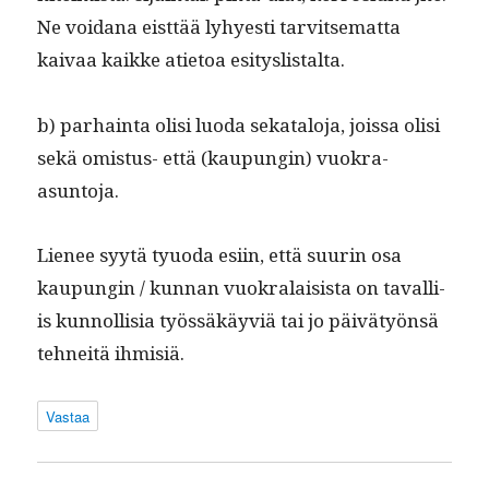
Ne voidana eist­tää lyhyesti tarvit­se­mat­ta
kaivaa kaikke ati­etoa esityslistalta.
b) parhain­ta olisi luo­da sekat­alo­ja, jois­sa olisi
sekä omis­tus- että (kaupun­gin) vuokra-
asuntoja.
Lie­nee syytä tyuo­da esi­in, että suurin osa
kaupun­gin / kun­nan vuokralai­sista on taval­li­
is kun­nol­lisia työssäkäyviä tai jo päivä­työn­sä
tehneitä ihmisiä.
Vastaa