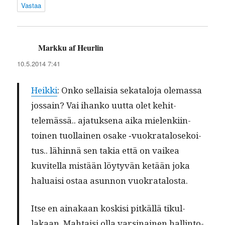
Vastaa
Markku af Heurlin
sanoo:
10.5.2014 7:41
Heik­ki
: Onko sel­l­aisia sekat­alo­ja ole­mas­sa
jos­sain? Vai ihanko uut­ta olet kehit­
telemässä.. ajatuk­se­na aika mie­lenki­in­
toinen tuol­lainen osake ‑vuokrat­alosekoi­
tus.. lähin­nä sen takia että on vaikea
kuvitel­la mis­tään löy­tyvän ketään joka
halu­aisi ostaa asun­non vuokratalosta.
Itse en ainakaan koskisi pitkäl­lä tikul­
lakaan. Mah­taisi olla varsi­nainen hallinto­