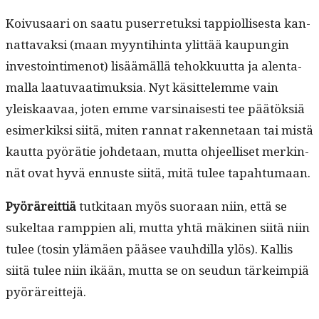
Koivusaari on saatu puser­re­tuk­si tap­pi­ol­lis­es­ta kan­
nat­tavak­si (maan myyn­ti­hin­ta ylit­tää kaupun­gin
investoin­ti­menot) lisäämäl­lä tehokku­ut­ta ja alen­ta­
mal­la laatu­vaa­timuk­sia. Nyt käsit­telemme vain
yleiskaavaa, joten emme varsi­nais­es­ti tee päätök­siä
esimerkik­si siitä, miten ran­nat raken­netaan tai mis­tä
kaut­ta pyörätie johde­taan, mut­ta ohjeel­liset merkin­
nät ovat hyvä ennuste siitä, mitä tulee tapahtumaan.
Pyöräre­it­tiä
tutk­i­taan myös suo­raan niin, että se
sukeltaa ramp­pi­en ali, mut­ta yhtä mäki­nen siitä niin
tulee (tosin ylämäen pääsee vauhdil­la ylös). Kallis
siitä tulee niin ikään, mut­ta se on seudun tärkeimpiä
pyöräreittejä.