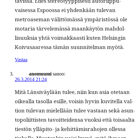
tavis­sa. Edes stereo­tyyp­pis­es­ti autori­ip­pu­
vaises­sa Espoos­sa ei yhdenkään tule­van
metroase­man välit­tömässä ympäristössä ole
motaria tärvelemässä maankäytön mah­dol­
lisuuk­sia yhtä voimakkaasti kuten Helsin­gin
Koivusaa­res­sa tämän suun­nitel­man myötä.
Vastaa
anomuumi
sanoo:
26.3.2014 21:24
Mitä Län­siväylään tulee, niin kun asia ote­taan
oikeal­la tasol­la esille, voisin hyvin kuvitel­la val­
tion tule­van mielel­lään tulee vas­taan sekä asun­
topoli­it­tis­ten tavoit­tei­den­sa vuok­si että toisaal­ta
tiestön ylläpi­to- ja kehit­tämis­ra­ho­jen ollessa