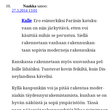
Naakka
sanoo:
27.3.2014 13:01
Kalle
: Ero esimerkik­si Pari­isin katuku­
vaan on niin järkyt­tävä, etten voi
käsit­tää mihin se perus­tuu. Siel­lä
raken­netaan van­haan raken­nuskan­
taan sopivia mod­erne­ja rakennuksia
Ran­skas­sa raken­netaan myös uus­van­haa pel­
loille lähiöik­si. Tun­tu­vat kovin feik­iltä, kuin Dis­
ney­lan­dis­sa kävelisi.
Kyl­lä kaupunki­in voi ja pitää rak­en­taa mod­er­
ni­akin täy­den­nys­rakemis­tamista, kun­han se on
hyvän näköistä ja sopii ympäristöön. Tässä
vaan pää­sevät raken­nusy­htiöt liikaa toim­i­maan