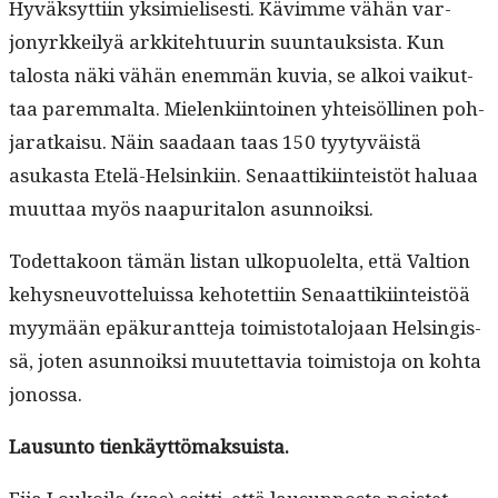
Hyväksyt­ti­in yksimielis­es­ti. Kävimme vähän var­
jonyrkkeilyä arkkite­htu­urin suun­tauk­sista. Kun
talosta näki vähän enem­män kuvia, se alkoi vaikut­
taa parem­mal­ta. Mie­lenki­in­toinen yhteisölli­nen poh­
jaratkaisu. Näin saadaan taas 150 tyy­tyväistä
asukas­ta Etelä-Helsinki­in. Senaat­tiki­in­teistöt halu­aa
muut­taa myös naa­pu­ri­talon asunnoiksi.
Todet­takoon tämän lis­tan ulkop­uolelta, että Val­tion
kehys­neu­vot­teluis­sa kehotet­ti­in Senaat­tiki­in­teistöä
myymään epäku­rant­te­ja toimis­to­talo­jaan Helsingis­
sä, joten asun­noik­si muutet­tavia toimis­to­ja on koh­ta
jonossa.
Lausun­to tienkäyttömaksuista.