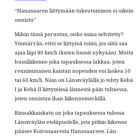
“Hanasaaren liit­tymään tukeu­tu­mi­nen ei oikein
onnistu”
Mihin tämä perus­tuu, onko asi­aa selvitet­ty?
Ymmär­rän, ettei se liit­tymä toi­mi, jos siitä saa
ajaa läpi 80 km/h (kuten bus­sit nykyään). Mut­ta
bus­sili­ikenne joka tapauk­ses­sa lakkaa, joten
reunim­maisen kaistan nopeu­den voi laskea 50
tai 60 km/h. Näin on Län­siväyläl­lä jo tehty Kehä
I ja Kehä II liit­tymis­sä lännestä päin tul­taes­sa,
joten onnis­tuu ihan liikennemerkillä.
Rin­nakkaiskatu on joka tapauk­ses­sa tulos­sa
Län­siväylän eteläpuolelle, jota pitkin liikenne
pääsee Koivusaares­ta Hanasaa­reen. Län­