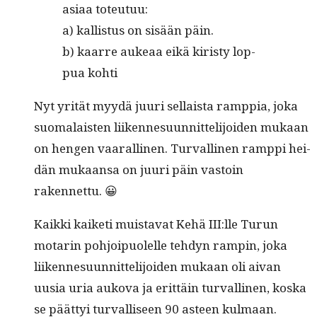
asi­aa toteutuu:
a) kallis­tus on sisään päin.
b) kaarre aukeaa eikä kiristy lop­
pua kohti
Nyt yrität myy­dä juuri sel­l­aista ramp­pia, joka
suo­ma­lais­ten liiken­nesu­un­nit­telijoiden mukaan
on hen­gen vaar­alli­nen. Tur­valli­nen ramp­pi hei­
dän mukaansa on juuri päin vas­toin
rakennettu. 😀
Kaik­ki kaiketi muis­ta­vat Kehä III:lle Turun
motarin pohjoipuolelle teh­dyn rampin, joka
liiken­nesu­un­nit­telijoiden mukaan oli aivan
uusia uria auko­va ja erit­täin tur­valli­nen, kos­ka
se päät­tyi tur­val­liseen 90 asteen kul­maan.