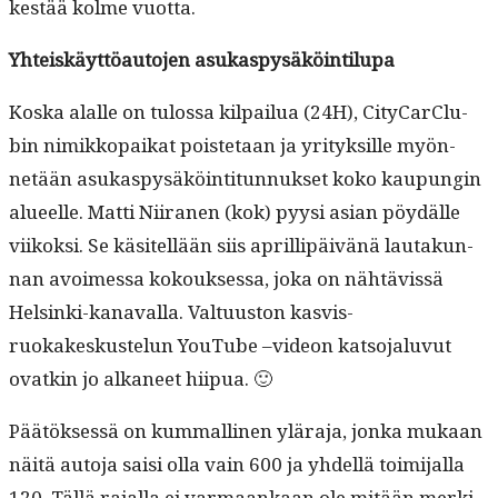
kestää kolme vuotta.
Yhteiskäyt­töau­to­jen asukaspysäköintilupa
Kos­ka alalle on tulos­sa kil­pailua (24H), City­Car­Clu­
bin nimikkopaikat pois­te­taan ja yri­tyk­sille myön­
netään asukaspysäköin­ti­tun­nuk­set koko kaupun­gin
alueelle. Mat­ti Niira­nen (kok) pyysi asian pöy­dälle
viikok­si. Se käsitel­lään siis april­lipäivänä lau­takun­
nan avoimes­sa kok­ouk­ses­sa, joka on nähtävis­sä
Helsin­ki-kanaval­la. Val­tu­us­ton kasvis­
ruokakeskustelun YouTube –videon kat­so­jalu­vut
ovatkin jo alka­neet hiipua. 🙂
Päätök­sessä on kum­malli­nen ylära­ja, jon­ka mukaan
näitä auto­ja saisi olla vain 600 ja yhdel­lä toim­i­jal­la
120. Täl­lä rajal­la ei var­maankaan ole mitään merk­i­