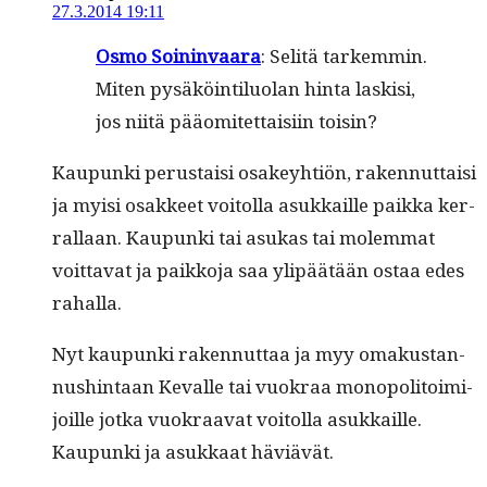
27.3.2014 19:11
Osmo Soin­in­vaara
: Selitä tarkem­min.
Miten pysäköin­tilu­olan hin­ta lask­isi,
jos niitä pääomitet­taisi­in toisin?
Kaupun­ki perus­taisi osakey­htiön, raken­nut­taisi
ja myisi osak­keet voitol­la asukkaille paik­ka ker­
ral­laan. Kaupun­ki tai asukas tai molem­mat
voit­ta­vat ja paikko­ja saa ylipäätään ostaa edes
rahalla.
Nyt kaupun­ki raken­nut­taa ja myy omakus­tan­
nush­in­taan Kevalle tai vuokraa monop­o­li­toim­i­
joille jot­ka vuokraa­vat voitol­la asukkaille.
Kaupun­ki ja asukkaat häviävät.