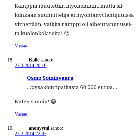
Ramp­pia muutet­ti­in myöhem­min, mut­ta sil­
loinkaan suun­nit­teli­ja ei myön­tänyt lehti­ju­tus­sa
virhet­tään, vaik­ka ramp­pi oli aiheut­tanut usei­
ta kuolonkolareita! 🙁
Vastaa
Kalle
sanoo:
27.3.2014 20:16
Osmo Soin­in­vaara
:
…pysäköin­tipaikas­ta 60 000 euroa…
Kuten sanoin! 😀
Vastaa
anonyymi
sanoo:
27.3.2014 22:07