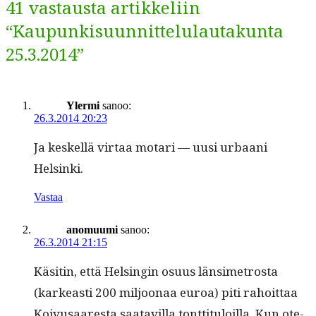
41 vastausta artikkeliin
“Kaupunkisuunnittelulautakunta
25.3.2014”
Ylermi
sanoo:
26.3.2014 20:23
Ja keskel­lä vir­taa motari — uusi urbaani
Helsinki.
Vastaa
anomuumi
sanoo:
26.3.2014 21:15
Käsitin, että Helsin­gin osu­us län­simet­ros­ta
(karkeasti 200 miljoon­aa euroa) piti rahoit­taa
Koivusaares­ta saatavil­la tont­ti­t­u­loil­la. Kun ote­