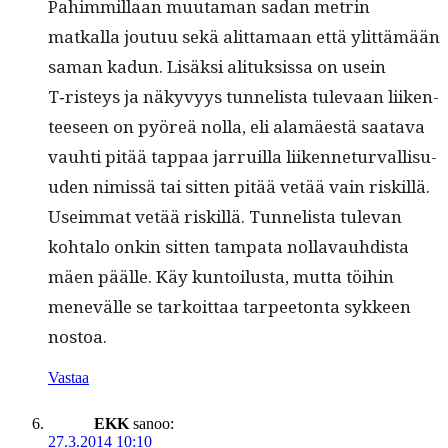
Pahim­mil­laan muu­ta­man sadan metrin
matkalla joutuu sekä alit­ta­maan että ylit­tämään
saman kadun. Lisäk­si ali­tuk­sis­sa on usein
T‑risteys ja näkyvyys tun­nelista tule­vaan liiken­
teeseen on pyöreä nol­la, eli alamäestä saata­va
vauhti pitää tap­paa jar­ruil­la liiken­netur­val­lisu­
u­den nimis­sä tai sit­ten pitää vetää vain riskil­lä.
Useim­mat vetää riskil­lä. Tun­nelista tule­van
kohta­lo onkin sit­ten tam­pa­ta nollavauhdista
mäen päälle. Käy kun­toilus­ta, mut­ta töi­hin
menevälle se tarkoit­taa tarpee­ton­ta syk­keen
nostoa.
Vastaa
EKK
sanoo:
27.3.2014 10:10