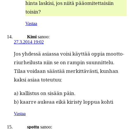
hin­ta lask­isi, jos niitä pääomitet­taisi­in
toisin?
Vastaa
Kimi
sanoo:
27.3.2014 19:02
Jos yhdessä asi­as­sa voisi käyt­tää oppia moot­to­
ri­urheilus­ta niin se on rampin suun­nit­telu.
Tilaa voidaan säästää merkit­tävästi, kun­han
kak­si asi­aa toteutuu:
a) kallis­tus on sisään päin.
b) kaarre aukeaa eikä kiristy lop­pua kohti
Vastaa
spottu
sanoo: