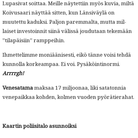
Lupa­si­vat soit­taa. Meille näytet­ti­in myös kuvia, miltä
Koivusaari näyt­tää sit­ten, kun Län­siväylä on
muutet­tu kaduk­si. Paljon parem­mal­ta, mut­ta mil­
laiset investoin­nit siinä välis­sä joudu­taan tekemään
”tilapäisi­in” ramppeihin.
Ihmette­limme moniäänis­es­ti, eikö tänne voisi tehdä
kun­nol­la korkeam­paa. Ei voi. Pysäköinti­nor­mi.
Arrrrgh!
Vene­sa­ta­ma
mak­saa 17 miljoon­aa, liki sata­ton­nia
vene­paikkaa kohden, kol­men vuo­den pyörätierahat.
Kaartin poli­isi­ta­lo asunnoiksi