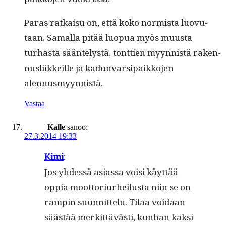
Paras ratkaisu on, että koko normista luovu­
taan. Samal­la pitää luop­ua myös muus­ta
turhas­ta sään­telystä, tont­tien myyn­nistä raken­
nus­li­ikkeille ja kadun­var­si­paikko­jen
alennusmyynnistä.
Vastaa
Kalle
sanoo:
27.3.2014 19:33
Kimi
:
Jos yhdessä asi­as­sa voisi käyt­tää
oppia moot­to­ri­urheilus­ta niin se on
rampin suun­nit­telu. Tilaa voidaan
säästää merkit­tävästi, kun­han kak­si