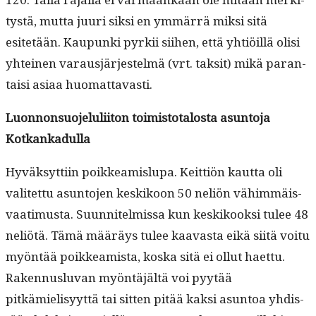
tys­tä, mut­ta juuri sik­si en ymmär­rä mik­si sitä
esitetään. Kaupun­ki pyrkii siihen, että yhtiöil­lä olisi
yhteinen varausjär­jestelmä (vrt. tak­sit) mikä paran­
taisi asi­aa huomattavasti.
Luon­non­suo­jeluli­iton toimis­to­talosta asun­to­ja
Kotkankadul­la
Hyväksyt­ti­in poikkeamis­lu­pa. Keit­tiön kaut­ta oli
valitet­tu asun­to­jen keskikoon 50 neliön vähim­mäis­
vaa­timus­ta. Suun­nitelmis­sa kun keskikook­si tulee 48
neliötä. Tämä määräys tulee kaavas­ta eikä siitä voitu
myön­tää poikkeamista, kos­ka sitä ei ollut haet­tu.
Raken­nus­lu­van myön­täjältä voi pyytää
pitkämielisyyt­tä tai sit­ten pitää kak­si asun­toa yhdis­