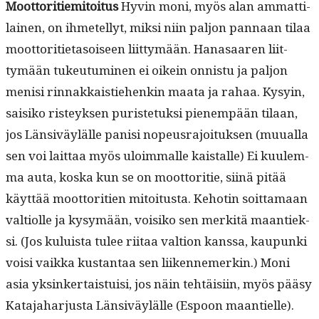
Moot­tori­tiemi­toi­tus
Hyvin moni, myös alan ammat­ti­
lainen, on ihme­tel­lyt, mik­si niin paljon pan­naan tilaa
moot­tori­ti­eta­soiseen liit­tymään. Hanasaaren liit­
tymään tukeu­tu­mi­nen ei oikein onnis­tu ja paljon
menisi rin­nakkaistiehenkin maa­ta ja rahaa. Kysyin,
saisiko risteyk­sen puris­te­tuk­si pienem­pään tilaan,
jos Län­siväylälle panisi nopeusra­joituk­sen (muual­la
sen voi lait­taa myös uloim­malle kaistalle) Ei kuulem­
ma auta, kos­ka kun se on moot­tori­tie, siinä pitää
käyt­tää moot­tori­tien mitoi­tus­ta. Kehotin soit­ta­maan
val­ti­olle ja kysymään, voisiko sen merk­itä maantiek­
si. (Jos kuluista tulee riitaa val­tion kanssa, kaupun­ki
voisi vaik­ka kus­tan­taa sen liiken­nemerkin.) Moni
asia yksinker­tais­tu­isi, jos näin tehtäisi­in, myös pääsy
Kata­ja­har­jus­ta Län­siväylälle (Espoon maantielle).