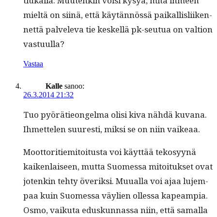
tiukalla. Muutenkin voisi kysyä, mitä ihmeen
mieltä on siinä, että käytän­nössä paikallis­li­iken­
net­tä palvel­e­va tie keskel­lä pk-seu­tua on val­tion
vastuulla?
Vastaa
Kalle
sanoo:
26.3.2014 21:32
Tuo pyörätieon­gel­ma olisi kiva nähdä kuvana.
Ihmette­len suuresti, mik­si se on niin vaikeaa.
Moot­tori­tiemi­toi­tus­ta voi käyt­tää tekosyynä
kaiken­laiseen, mut­ta Suomes­sa mitoituk­set ovat
jotenkin tehty överik­si. Muual­la voi ajaa lujem­
paa kuin Suomes­sa väylien ollessa kapeampia.
Osmo, vaiku­ta eduskun­nas­sa niin, että samal­la