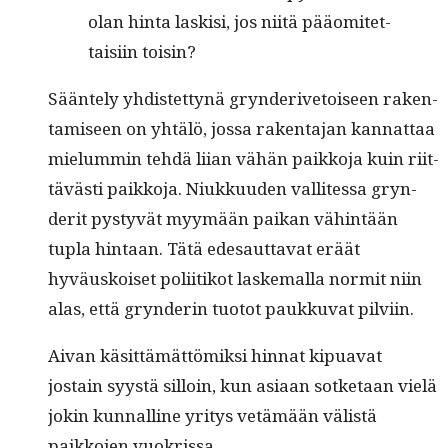
olan hin­ta lask­isi, jos niitä pääomitet­
taisi­in toisin?
Sään­te­ly yhdis­tet­tynä gryn­deriv­e­toiseen rak­en­
tamiseen on yhtälö, jos­sa rak­en­ta­jan kan­nat­taa
mielum­min tehdä liian vähän paikko­ja kuin riit­
tävästi paikko­ja. Niukku­u­den val­lites­sa gryn­
der­it pystyvät myymään paikan vähin­tään
tupla hin­taan. Tätä edesaut­ta­vat eräät
hyväuskoiset poli­itikot laske­mal­la nor­mit niin
alas, että gryn­derin tuo­tot paukku­vat pilviin.
Aivan käsit­tämät­tömik­si hin­nat kipua­vat
jostain syys­tä sil­loin, kun asi­aan sotke­taan vielä
jokin kun­nalline yri­tys vetämään välistä
paikko­jen vuokrissa.