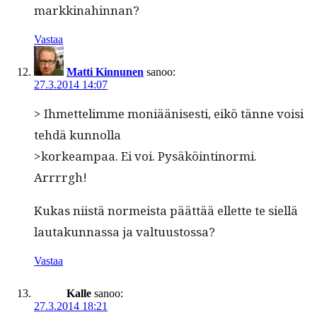
markkinahinnan?
Vastaa
Matti Kinnunen
sanoo:
27.3.2014 14:07
> Ihmette­limme moniäänis­es­ti, eikö tänne voisi
tehdä kunnolla
>korkeam­paa. Ei voi. Pysäköinti­nor­mi.
Arrrrgh!
Kukas niistä normeista päät­tää ellette te siel­lä
lau­takun­nas­sa ja valtuustossa?
Vastaa
Kalle
sanoo:
27.3.2014 18:21