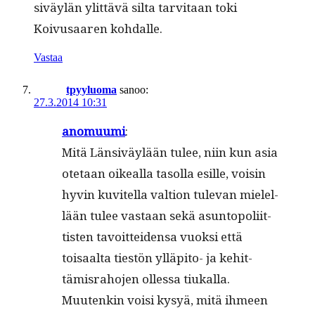
siväylän ylit­tävä sil­ta tarvi­taan toki
Koivusaaren kohdalle.
Vastaa
tpyyluoma
sanoo:
27.3.2014 10:31
anomuu­mi
:
Mitä Län­siväylään tulee, niin kun asia
ote­taan oikeal­la tasol­la esille, voisin
hyvin kuvitel­la val­tion tule­van mielel­
lään tulee vas­taan sekä asun­topoli­it­
tis­ten tavoit­tei­den­sa vuok­si että
toisaal­ta tiestön ylläpi­to- ja kehit­
tämis­ra­ho­jen ollessa tiukalla.
Muutenkin voisi kysyä, mitä ihmeen