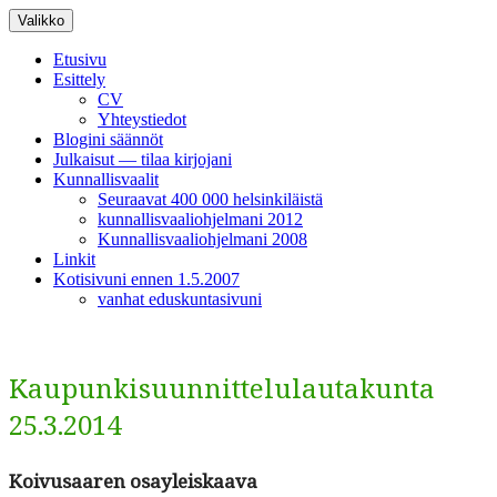
Siirry
Valikko
sisältöön
Etusivu
Esittely
CV
Yhteystiedot
Blogini säännöt
Julkaisut — tilaa kirjojani
Kunnallisvaalit
Seuraavat 400 000 helsinkiläistä
kunnallisvaaliohjelmani 2012
Kunnallisvaaliohjelmani 2008
Linkit
Kotisivuni ennen 1.5.2007
vanhat eduskuntasivuni
Kaupunkisuunnittelulautakunta
25.3.2014
Koivusaaren osayleiskaa­va