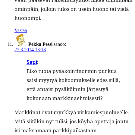
omin­päin, jol­loin tulos on usein huono tai vielä
huonompi.
Vastaa
Pekka Pessi
sanoo:
27.3.2014 13:18
Sepi
:
Eikö tuo­ta pysäköinti­normin purkua
saisi myy­tyä kokoomuk­selle edes sil­lä,
että antaisi pysäköin­nin järjestyä
kokon­aan markkinaehtoisesti?
Markki­nat ovat myrkkyä virkamiespuolueelle.
Mitä siitäkin nyt tulisi, jos köy­hä opet­ta­ja jou­tu­
isi mak­samaan parkkipaikas­taan