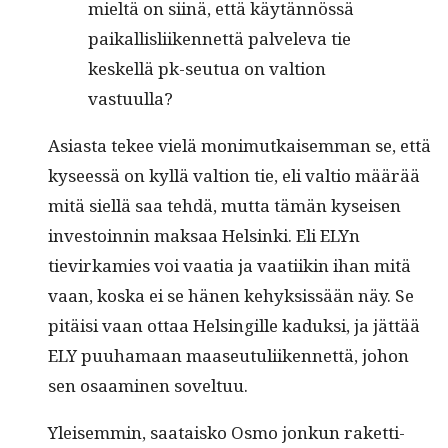
mieltä on siinä, että käytän­nössä
paikallis­li­iken­net­tä palvel­e­va tie
keskel­lä pk-seu­tua on val­tion
vastuulla?
Asi­as­ta tekee vielä mon­imutkaisem­man se, että
kyseessä on kyl­lä val­tion tie, eli val­tio määrää
mitä siel­lä saa tehdä, mut­ta tämän kyseisen
investoin­nin mak­saa Helsin­ki. Eli ELYn
tievirkamies voi vaa­tia ja vaati­ikin ihan mitä
vaan, kos­ka ei se hänen kehyk­sis­sään näy. Se
pitäisi vaan ottaa Helsingille kaduk­si, ja jät­tää
ELY puuhamaan maaseu­tuli­iken­net­tä, johon
sen osaami­nen soveltuu.
Yleisem­min, saataisko Osmo jonkun raket­ti­