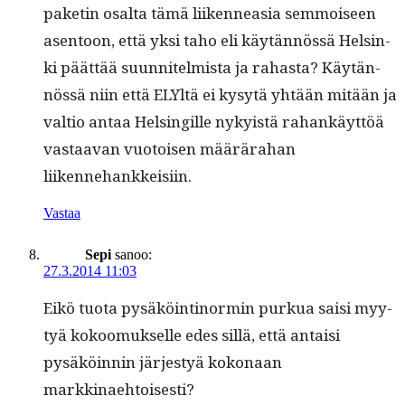
paketin osalta tämä liiken­nea­sia sem­moi­seen
asen­toon, että yksi taho eli käytän­nössä Helsin­
ki päät­tää suun­nitelmista ja rahas­ta? Käytän­
nössä niin että ELYltä ei kysytä yhtään mitään ja
val­tio antaa Helsingille nyky­istä rahankäyt­töä
vas­taa­van vuo­toisen määrära­han
liikennehankkeisiin.
Vastaa
Sepi
sanoo:
27.3.2014 11:03
Eikö tuo­ta pysäköinti­normin purkua saisi myy­
tyä kokoomuk­selle edes sil­lä, että antaisi
pysäköin­nin järjestyä kokon­aan
markkinaehtoisesti?