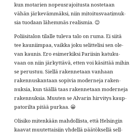
kun motarien nopeusra­joi­tus­ta nos­te­taan
vähän järkeväm­mäk­si, niin mitoi­tus­vaa­timuk­
sia tuo­daan lähem­mäs realismia. 😉
Poli­isi­talon tilalle tule­va talo on ruma. Ei siitä
tee kau­ni­im­paa, vaik­ka joku selit­telisi sen ole­
van kau­nis. Ero esimerkik­si Pari­isin katuku­
vaan on niin järkyt­tävä, etten voi käsit­tää mihin
se perus­tuu. Siel­lä raken­netaan van­haan
raken­nuskan­taan sopivia mod­erne­ja raken­
nuk­sia, kun tääl­lä taas raken­netaan mod­erne­ja
raken­nuk­sia. Muuten se Alvarin hirvi­tys kaup­
pa­to­ril­ta pitää purkaa. 😀
Olisiko mitenkään mah­dol­lista, että Helsin­gin
kaa­vat muutet­taisi­in yhdel­lä päätök­sel­lä sel­l­