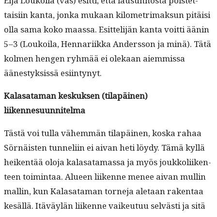
Eija Loukoila (vas) esit­ti, että lausun­nos­ta pois­tet­
taisi­in kan­ta, jon­ka mukaan kilo­metri­mak­sun pitäisi
olla sama koko maas­sa. Esit­telijän kan­ta voit­ti äänin
5–3 (Loukoila, Hen­nari­ik­ka Ander­s­son ja minä). Tätä
kol­men hen­gen ryh­mää ei olekaan aiem­mis­sa
äänestyk­sis­sä esiintynyt.
Kalasa­ta­man keskuk­sen (tilapäi­nen)
liikennesuunnitelma
Tästä voi tul­la vähem­män tilapäi­nen, kos­ka rahaa
Sörnäis­ten tun­neli­in ei aivan heti löy­dy. Tämä kyl­lä
heiken­tää olo­ja kalasa­ta­mas­sa ja myös joukkoli­iken­
teen toim­intaa. Alueen liikenne menee aivan mullin
mallin, kun Kalasa­ta­man torne­ja ale­taan rak­en­taa
kesäl­lä. Itäväylän liikenne vaikeu­tuu selvästi ja sitä