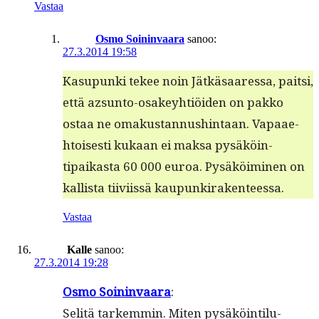
Vastaa
Osmo Soininvaara
sanoo:
27.3.2014 19:58
Kasupun­ki tekee noin Jätkäsaa­res­sa, pait­si,
että azsun­to-osakey­htiöi­den on pakko
ostaa ne omakus­tan­nush­in­taan. Vapaae­
htois­es­ti kukaan ei mak­sa pysäköin­
tipaikas­ta 60 000 euroa. Pysäköimi­nen on
kallista tiivi­is­sä kaupunkirakenteessa.
Vastaa
Kalle
sanoo:
27.3.2014 19:28
Osmo Soin­in­vaara
:
Selitä tarkem­min. Miten pysäköin­tilu­