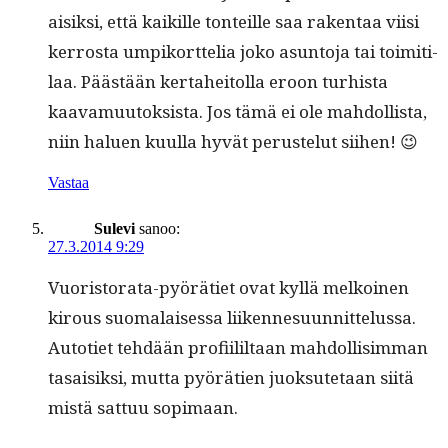
aisik­si, että kaikille ton­teille saa rak­en­taa viisi
ker­rosta umpiko­rt­telia joko asun­to­ja tai toim­i­ti­
laa. Päästään ker­ta­heitol­la eroon turhista
kaava­muu­tok­sista. Jos tämä ei ole mah­dol­lista,
niin halu­en kuul­la hyvät peruste­lut siihen! 😉
Vastaa
Sulevi
sanoo:
27.3.2014 9:29
Vuoris­tora­ta-pyöräti­et ovat kyl­lä melkoinen
kirous suo­ma­laises­sa liiken­nesu­un­nit­telus­sa.
Autoti­et tehdään profi­ilil­taan mah­dol­lisim­man
tasaisik­si, mut­ta pyörä­tien juok­sute­taan siitä
mis­tä sat­tuu sopimaan.