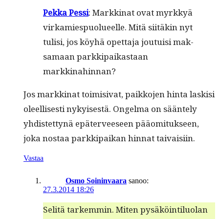
Pekka Pes­si
: Markki­nat ovat myrkkyä
virkamiespuolueelle. Mitä siitäkin nyt
tulisi, jos köy­hä opet­ta­ja jou­tu­isi mak­
samaan parkkipaikas­taan
markkinahinnan?
Jos markki­nat toimi­si­vat, paikko­jen hin­ta lask­isi
oleel­lis­es­ti nykyis­es­tä. Ongel­ma on sään­te­ly
yhdis­tet­tynä epäter­veeseen pääomi­tuk­seen,
joka nos­taa parkkipaikan hin­nat taivaisiin.
Vastaa
Osmo Soininvaara
sanoo:
27.3.2014 18:26
Selitä tarkem­min. Miten pysäköin­tilu­olan