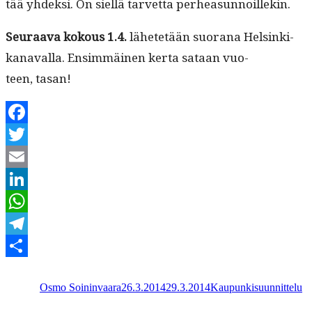
tää yhdek­si. On siel­lä tarvet­ta perheasunnoillekin.
Seu­raa­va kok­ous 1.4.
lähetetään suo­rana Helsin­ki-
kanaval­la. Ensim­mäi­nen ker­ta sataan vuo­
teen, tasan!
Facebook
Twitter
Email
LinkedIn
WhatsApp
Telegram
Kirjoittaja
Julkaistu
Kategoriat
Share
Osmo Soininvaara
26.3.2014
29.3.2014
Kaupunkisuunnittelu