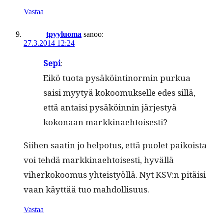
Vastaa
tpyyluoma
sanoo:
27.3.2014 12:24
Sepi
:
Eikö tuo­ta pysäköinti­normin purkua
saisi myy­tyä kokoomuk­selle edes sil­lä,
että antaisi pysäköin­nin järjestyä
kokon­aan markkinaehtoisesti?
Siihen saatin jo helpo­tus, että puo­let paikoista
voi tehdä markki­nae­htois­es­ti, hyväl­lä
viherkokoomus yhteistyöl­lä. Nyt KSV:n pitäisi
vaan käyt­tää tuo mahdollisuus.
Vastaa