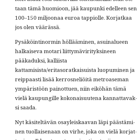
taan tämä huomioon, jää kaupun­ki edelleen sen
100–150 miljoon­aa euroa tap­pi­olle. Kor­jatkaa
jos olen väärässä.
Pysäköinti­normin höl­läämi­nen, asuinalueen
halkai­se­va motari liit­tymävir­i­tyksi­neen
pääkaduk­si, kalli­ista
kattamisista/eritasoratkaisuista luop­umi­nen ja
reip­paasti lisää ker­rosneliöitä metroase­man
ympäristöön pain­ottuen, niin eiköhän tämä
vielä kaupungille kokon­aisuute­na kan­nat­tavak­
si saada.
Nyt käsiteltävän osayleiskaa­van läpi päästämi­
nen tuol­laise­naan on virhe, joka on vielä kor­jat­