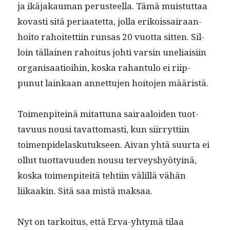
ja ikä­jakau­man perus­teel­la. Tämä muis­tut­taa
kovasti sitä peri­aatet­ta, jol­la erikois­sairaan­
hoito rahoitet­ti­in run­sas 20 vuot­ta sit­ten. Sil­
loin täl­lainen rahoi­tus johti varsin uneli­aisi­in
organ­isaa­tioi­hin, kos­ka rahan­tu­lo ei riip­
punut lainkaan annet­tu­jen hoito­jen määristä.
Toimen­piteinä mitat­tuna sairaaloiden tuot­
tavu­us nousi tavat­tomasti, kun siir­ryt­ti­in
toimen­pide­lasku­tuk­seen. Aivan yhtä suur­ta ei
ollut tuot­tavu­u­den nousu ter­veyshyö­ty­inä,
kos­ka toimen­piteitä tehti­in välil­lä vähän
liikaakin. Sitä saa mis­tä maksaa.
Nyt on tarkoi­tus, että Erva-yhtymä tilaa