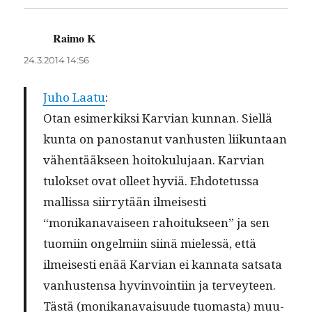
Raimo K
sanoo:
24.3.2014 14:56
Juho Laatu
:
Otan esimerkik­si Kar­vian kun­nan. Siel­lä
kun­ta on panos­tanut van­hus­ten liikun­taan
vähen­tääk­seen hoitoku­lu­jaan. Kar­vian
tulok­set ovat olleet hyviä. Ehdote­tus­sa
mallis­sa siir­ry­tään ilmeis­es­ti
“monikanavaiseen rahoituk­seen” ja sen
tuomi­in ongelmi­in siinä mielessä, että
ilmeis­es­ti enää Kar­vian ei kan­na­ta sat­sa­ta
van­hus­ten­sa hyv­in­voin­ti­in ja ter­vey­teen.
Tästä (monikanavaisu­ude tuo­mas­ta) muu­