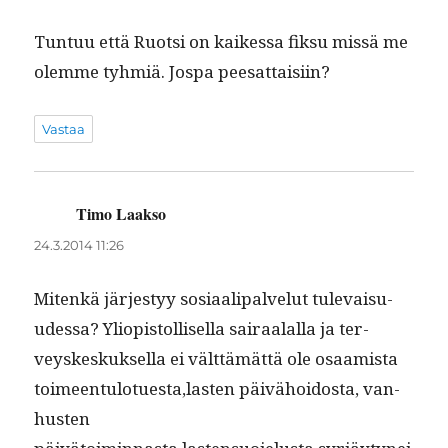
Tun­tuu että Ruot­si on kaikessa fik­su mis­sä me
olemme tyh­miä. Jospa peesattaisiin?
Vastaa
Timo Laakso
sanoo:
24.3.2014 11:26
Mitenkä järjestyy sosi­aali­palve­lut tule­vaisu­
udessa? Yliopis­tol­lisel­la sairaalal­la ja ter­
veyskeskuk­sel­la ei vält­tämät­tä ole osaamista
toimeentulotuesta,lasten päivähoi­dos­ta, van­
hus­ten