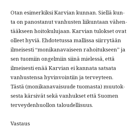
Otan esimerkik­si Kar­vian kun­nan. Siel­lä kun­
ta on panos­tanut van­hus­ten liikun­taan vähen­
tääk­seen hoitoku­lu­jaan. Kar­vian tulok­set ovat
olleet hyviä. Ehdote­tus­sa mallis­sa siir­ry­tään
ilmeis­es­ti “monikanavaiseen rahoituk­seen” ja
sen tuomi­in ongelmi­in siinä mielessä, että
ilmeis­es­ti enää Kar­vian ei kan­na­ta sat­sa­ta
van­hus­ten­sa hyv­in­voin­ti­in ja ter­vey­teen.
Tästä (monikanavaisu­ude tuo­mas­ta) muu­tok­
ses­ta kär­sivät sekä van­huk­set että Suomen
ter­vey­den­huol­lon taloudellisuus.
Vas­taus