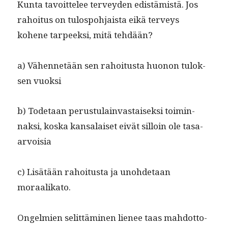
Kun­ta tavoit­telee ter­vey­den edis­tämistä. Jos
rahoi­tus on tulospo­h­jaista eikä ter­veys
kohene tarpeek­si, mitä tehdään?
a) Vähen­netään sen rahoi­tus­ta huonon tulok­
sen vuoksi
b) Tode­taan perus­tu­lain­vas­taisek­si toimin­
naksi, kos­ka kansalaiset eivät sil­loin ole tasa-
arvoisia
c) Lisätään rahoi­tus­ta ja uno­hde­taan
moraalikato.
Ongelmien selit­tämi­nen lie­nee taas mah­dot­to­