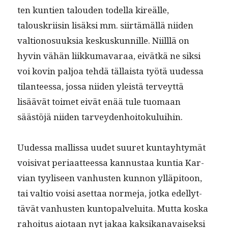
ten kun­tien talouden todel­la kireälle,
talouskri­isin lisäk­si mm. siirtämäl­lä niiden
val­tiono­suuk­sia keskuskun­nille. Niil­l­lä on
hyvin vähän liikku­mavaraa, eivätkä ne sik­si
voi kovin paljoa tehdä täl­laista työtä uudessa
tilanteessa, jos­sa niiden yleistä ter­veyt­tä
lisäävät toimet eivät enää tule tuo­maan
säästöjä niiden tarveydenhoitokuluihin.
Uudessa mallis­sa uudet suuret kun­tay­htymät
voisi­vat peri­aat­teessa kan­nus­taa kun­tia Kar­
vian tyyliseen van­hus­ten kun­non ylläpi­toon,
tai val­tio voisi aset­taa norme­ja, jot­ka edel­lyt­
tävät van­hus­ten kun­topalvelui­ta. Mut­ta kos­ka
rahoi­tus aio­taan nyt jakaa kak­sikanavaisek­si