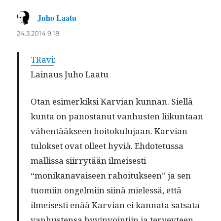
Juho Laatu
sanoo:
24.3.2014 9:18
TRavi
:
Lain­aus Juho Laatu
Otan esimerkik­si Kar­vian kun­nan. Siel­lä
kun­ta on panos­tanut van­hus­ten liikun­taan
vähen­tääk­seen hoitoku­lu­jaan. Kar­vian
tulok­set ovat olleet hyviä. Ehdote­tus­sa
mallis­sa siir­ry­tään ilmeis­es­ti
“monikanavaiseen rahoituk­seen” ja sen
tuomi­in ongelmi­in siinä mielessä, että
ilmeis­es­ti enää Kar­vian ei kan­na­ta sat­sa­ta
van­hus­ten­sa hyv­in­voin­ti­in ja ter­vey­teen.