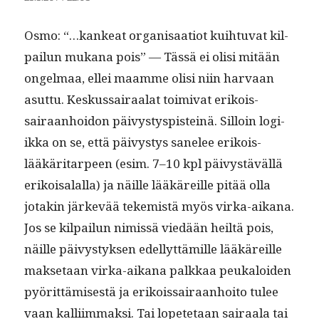
Osmo: “…kankeat organ­isaa­tiot kui­h­tu­vat kil­
pailun mukana pois” — Tässä ei olisi mitään
ongel­maa, ellei maamme olisi niin har­vaan
asut­tu. Keskus­sairaalat toimi­vat erikois­
sairaan­hoidon päivystyspis­teinä. Sil­loin logi­
ik­ka on se, että päivystys sanelee erikois­
lääkäri­tarpeen (esim. 7–10 kpl päivys­täväl­lä
erikoisalal­la) ja näille lääkäreille pitää olla
jotakin järkevää tekemistä myös vir­ka-aikana.
Jos se kil­pailun nimis­sä viedään heiltä pois,
näille päivystyk­sen edel­lyt­tämille lääkäreille
mak­se­taan vir­ka-aikana palkkaa peukaloiden
pyörit­tämis­es­tä ja erikois­sairaan­hoito tulee
vaan kalli­im­mak­si. Tai lopete­taan sairaala tai