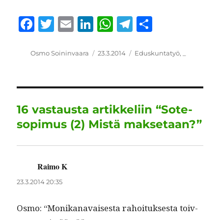
F
T
E
Li
W
T
S
a
w
m
n
h
el
h
c
it
ai
k
at
e
a
Kirjoittaja
Julkaistu
Kategoriat
Osmo Soininvaara
23.3.2014
Eduskuntatyö
,
_
e
te
l
e
s
g
re
b
r
d
A
r
o
I
p
a
16 vastausta artikkeliin “Sote-
o
n
p
m
sopimus (2) Mistä maksetaan?”
k
Raimo K
sanoo:
23.3.2014 20:35
Osmo: “Monikanavais­es­ta rahoituk­ses­ta toiv­