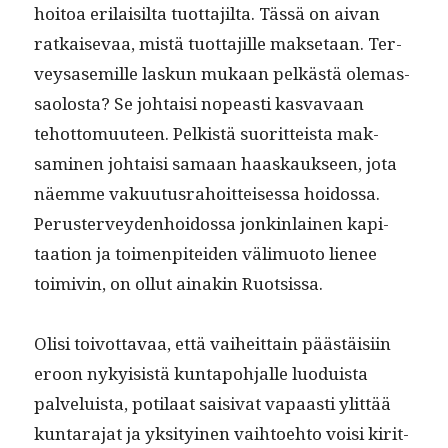
hoitoa eri­laisil­ta tuot­ta­jil­ta. Tässä on aivan
ratkai­se­vaa, mis­tä tuot­ta­jille mak­se­taan. Ter­
veysasemille laskun mukaan pelkästä ole­mas­
saolosta? Se johtaisi nopeasti kas­vavaan
tehot­to­muu­teen. Pelk­istä suorit­teista mak­
sami­nen johtaisi samaan haaskauk­seen, jota
näemme vaku­u­tus­ra­hoit­teises­sa hoi­dos­sa.
Peruster­vey­den­hoi­dos­sa jonkin­lainen kap­i­
taa­tion ja toimen­pitei­den välimuo­to lie­nee
toimivin, on ollut ainakin Ruotsissa.
Olisi toiv­ot­tavaa, että vai­heit­tain päästäisi­in
eroon nyky­i­sistä kun­tapo­h­jalle luo­duista
palveluista, poti­laat saisi­vat vapaasti ylit­tää
kun­tara­jat ja yksi­tyi­nen vai­h­toe­hto voisi kirit­