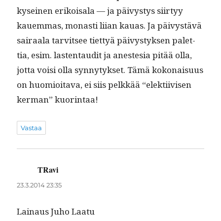
kyseinen erikoisala — ja päivystys siir­tyy
kauem­mas, monas­ti liian kauas. Ja päivys­tävä
sairaala tarvit­see tiet­tyä päivystyk­sen palet­
tia, esim. las­ten­tau­dit ja aneste­sia pitää olla,
jot­ta voisi olla syn­ny­tyk­set. Tämä kokon­aisu­us
on huomioita­va, ei siis pelkkää “elek­ti­ivisen
ker­man” kuorintaa!
Vastaa
TRavi
sanoo:
23.3.2014 23:35
Lain­aus Juho Laatu