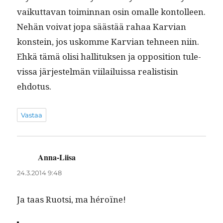
vaikut­ta­van toimin­nan osin oma­lle kon­tolleen.
Nehän voivat jopa säästää rahaa Kar­vian
kon­stein, jos uskomme Kar­vian tehneen niin.
Ehkä tämä olisi hal­li­tuk­sen ja oppo­si­tion tule­
vis­sa jär­jestelmän viilailuis­sa real­is­tisin
ehdotus.
Vastaa
Anna-Liisa
sanoo:
24.3.2014 9:48
Ja taas Ruot­si, ma héroïne!