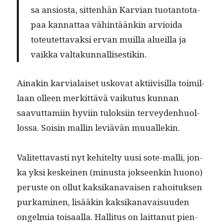
sa ansios­ta, sit­ten­hän Kar­vian tuotan­to­ta­
paa kan­nat­taa vähin­täänkin arvioi­da
toteutet­tavak­si ervan muil­la alueil­la ja
vaik­ka valtakunnallisestikin.
Ainakin karvialaiset usko­vat akti­ivisil­la toimil­
laan olleen merkit­tävä vaiku­tus kun­nan
saavut­tami­in hyvi­in tulok­si­in ter­vey­den­huol­
los­sa. Soisin mallin lev­iävän muuallekin.
Valitet­tavasti nyt kehitel­ty uusi sote-malli, jon­
ka yksi keskeinen (minus­ta jok­seenkin huono)
peruste on ollut kak­sikanavaisen rahoituk­sen
purkami­nen, lisääkin kak­sikanavaisu­u­den
ongelmia toisaal­la. Hal­li­tus on lait­tanut pien­