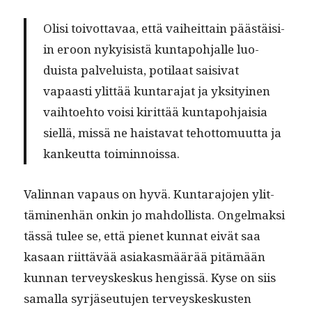
Olisi toiv­ot­tavaa, että vai­heit­tain päästäisi­
in eroon nyky­i­sistä kun­tapo­h­jalle luo­
duista palveluista, poti­laat saisi­vat
vapaasti ylit­tää kun­tara­jat ja yksi­tyi­nen
vai­h­toe­hto voisi kirit­tää kun­tapo­h­jaisia
siel­lä, mis­sä ne hais­ta­vat tehot­to­muut­ta ja
kankeut­ta toiminnoissa.
Valin­nan vapaus on hyvä. Kun­tara­jo­jen ylit­
tämi­nen­hän onkin jo mah­dol­lista. Ongel­mak­si
tässä tulee se, että pienet kun­nat eivät saa
kasaan riit­tävää asi­akas­määrää pitämään
kun­nan ter­veyskeskus hengis­sä. Kyse on siis
samal­la syr­jäseu­tu­jen ter­veyskeskusten