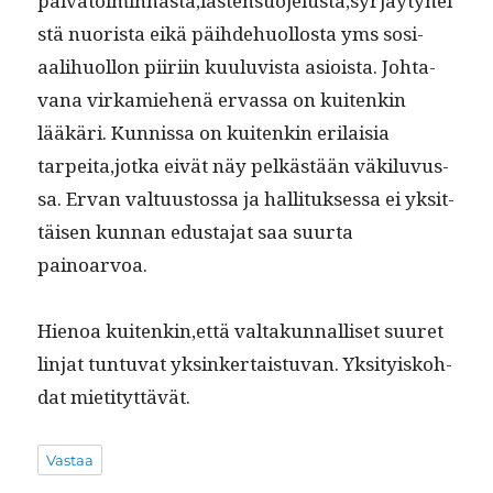
päivätoiminnasta,lastensuojelusta,syrjäytynei
stä nuorista eikä päi­hde­huol­losta yms sosi­
aal­i­huol­lon piiri­in kuu­lu­vista asioista. Johta­
vana virkamiehenä ervas­sa on kuitenkin
lääkäri. Kun­nis­sa on kuitenkin eri­laisia
tarpeita,jotka eivät näy pelkästään väk­ilu­vus­
sa. Ervan val­tu­us­tossa ja hal­li­tuk­ses­sa ei yksit­
täisen kun­nan edus­ta­jat saa suur­ta
painoarvoa.
Hienoa kuitenkin,että val­takun­nal­liset suuret
lin­jat tun­tu­vat yksinker­tais­tu­van. Yksi­tyisko­h­
dat mietityttävät.
Vastaa