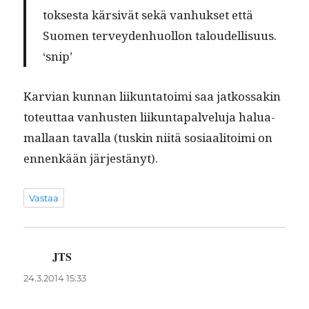
tok­ses­ta kär­sivät sekä van­huk­set että
Suomen ter­vey­den­huol­lon taloudellisuus.
‘snip’
Kar­vian kun­nan liikun­ta­toi­mi saa jatkos­sakin
toteut­taa van­hus­ten liikun­ta­palvelu­ja halu­a­
mal­laan taval­la (tuskin niitä sosi­aal­i­toi­mi on
ennenkään järjestänyt).
Vastaa
JTS
sanoo:
24.3.2014 15:33