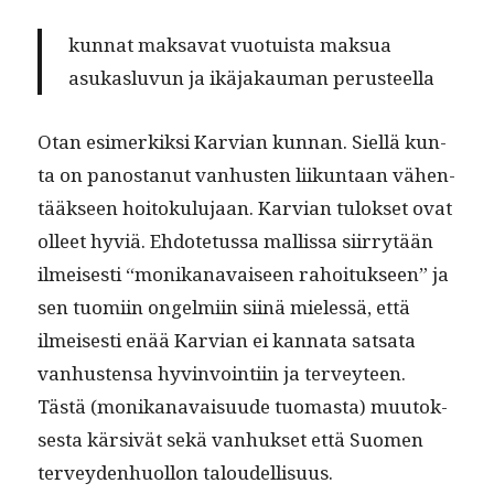
kun­nat mak­sa­vat vuo­tu­ista mak­sua
asukaslu­vun ja ikä­jakau­man perusteella
Otan esimerkik­si Kar­vian kun­nan. Siel­lä kun­
ta on panos­tanut van­hus­ten liikun­taan vähen­
tääk­seen hoitoku­lu­jaan. Kar­vian tulok­set ovat
olleet hyviä. Ehdote­tus­sa mallis­sa siir­ry­tään
ilmeis­es­ti “monikanavaiseen rahoituk­seen” ja
sen tuomi­in ongelmi­in siinä mielessä, että
ilmeis­es­ti enää Kar­vian ei kan­na­ta sat­sa­ta
van­hus­ten­sa hyv­in­voin­ti­in ja ter­vey­teen.
Tästä (monikanavaisu­ude tuo­mas­ta) muu­tok­
ses­ta kär­sivät sekä van­huk­set että Suomen
ter­vey­den­huol­lon taloudellisuus.