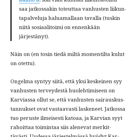
saa jatkos­sakin toteut­taa van­hus­ten liikun­
ta­palvelu­ja halu­a­mal­laan taval­la (tuskin
niitä sosi­aal­i­toi­mi on ennenkään
järjestänyt).
Näin on (en tosin tiedä miltä momen­til­ta kulut
on otettu).
Ongel­ma syn­tyy siitä, että yksi keskeinen syy
van­hus­ten ter­vey­destä huole­htimiseen on
Karvi­as­sa ollut se, että van­hus­ten sairauskus­
tan­nuk­set ovat vas­taavasti laske­neet. Jatkos­sa
tuo peruste ilmeis­es­ti katoaa, ja Kar­vian syyt
rahoit­taa toim­intaa siis alenevat merkit­
tävästi. Uudessa jär­jestelmässä hyödyt Kar­