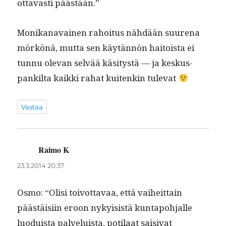
ot­tavasti päästään.”
Monikanavainen rahoi­tus nähdään suure­na
mörkönä, mut­ta sen käytän­nön haitoista ei
tun­nu ole­van selvää käsi­tys­tä — ja keskus­
pankil­ta kaik­ki rahat kuitenkin tulevat
Vastaa
Raimo K
sanoo:
23.3.2014 20:37
Osmo: “Olisi toiv­ot­tavaa, että vai­heit­tain
päästäisi­in eroon nyky­i­sistä kun­tapo­h­jalle
luo­duista palveluista, poti­laat saisi­vat