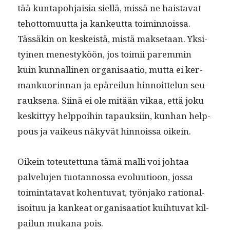
tää kun­tapo­h­jaisia siel­lä, mis­sä ne hais­ta­vat
tehot­to­muut­ta ja kankeut­ta toimin­nois­sa.
Tässäkin on keskeistä, mis­tä mak­se­taan. Yksi­
tyi­nen men­estyköön, jos toimii parem­min
kuin kun­nalli­nen organ­isaa­tio, mut­ta ei ker­
mankuorin­nan ja epäreilun hin­noit­telun seu­
rauk­se­na. Siinä ei ole mitään vikaa, että joku
keskit­tyy help­poi­hin tapauk­si­in, kun­han help­
pous ja vaikeus näkyvät hin­nois­sa oikein.
Oikein toteutet­tuna tämä malli voi johtaa
palvelu­jen tuotan­nos­sa evoluu­tioon, jos­sa
toim­intata­vat kohen­tu­vat, työn­jako ratio­nal­
isoituu ja kankeat organ­isaa­tiot kui­h­tu­vat kil­
pailun mukana pois.