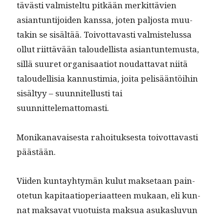
tävästi valmis­tel­tu pitkään merkit­tävien
asiantun­ti­joiden kanssa, joten paljos­ta muu­
takin se sisältää. Toiv­ot­tavasti valmis­telus­sa
ollut riit­tävään taloudel­lista asiantun­te­mus­ta,
sil­lä suuret organ­isaa­tiot nou­dat­ta­vat niitä
taloudel­lisia kan­nus­timia, joi­ta pelisään­töi­hin
sisäl­tyy – suun­nitel­lusti tai
suunnittelemattomasti.
Monikanavais­es­ta rahoituk­ses­ta toiv­ot­tavasti
päästään.
Viiden kun­tay­htymän kulut mak­se­taan pain­
ote­tun kap­i­taa­tiope­ri­aat­teen mukaan, eli kun­
nat mak­sa­vat vuo­tu­ista mak­sua asukaslu­vun