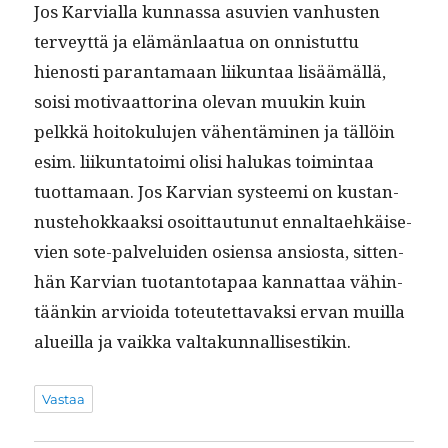
Jos Karvial­la kun­nas­sa asu­vien van­hus­ten
ter­veyt­tä ja elämän­laat­ua on onnis­tut­tu
hienos­ti paran­ta­maan liikun­taa lisäämäl­lä,
soisi moti­vaat­to­ri­na ole­van muukin kuin
pelkkä hoitoku­lu­jen vähen­tämi­nen ja täl­löin
esim. liikun­ta­toi­mi olisi halukas toim­intaa
tuot­ta­maan. Jos Kar­vian sys­tee­mi on kus­tan­
nuste­hokkaak­si osoit­tau­tunut ennal­taehkäi­se­
vien sote-palvelu­iden osien­sa ansios­ta, sit­ten­
hän Kar­vian tuotan­to­ta­paa kan­nat­taa vähin­
täänkin arvioi­da toteutet­tavak­si ervan muil­la
alueil­la ja vaik­ka valtakunnallisestikin.
Vastaa