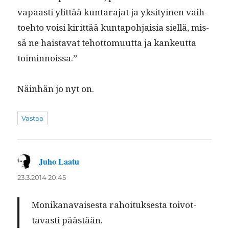
vapaasti ylit­tää kun­tara­jat ja yksi­tyi­nen vai­h­
toe­hto voisi kirit­tää kun­tapo­h­jaisia siel­lä, mis­
sä ne hais­ta­vat tehot­to­muut­ta ja kankeut­ta
toiminnoissa.”
Näin­hän jo nyt on.
Vastaa
Juho Laatu
sanoo:
23.3.2014 20:45
Monikanavais­es­ta rahoituk­ses­ta toiv­ot­
tavasti päästään.