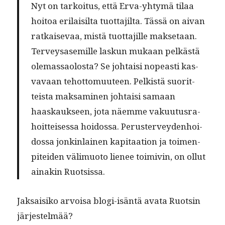
Nyt on tarkoi­tus, että Erva-yhtymä tilaa
hoitoa eri­laisil­ta tuot­ta­jil­ta. Tässä on aivan
ratkai­se­vaa, mis­tä tuot­ta­jille mak­se­taan.
Ter­veysasemille laskun mukaan pelkästä
ole­mas­saolosta? Se johtaisi nopeasti kas­
vavaan tehot­to­muu­teen. Pelk­istä suorit­
teista mak­sami­nen johtaisi samaan
haaskauk­seen, jota näemme vaku­u­tus­ra­
hoit­teises­sa hoi­dos­sa. Peruster­vey­den­hoi­
dos­sa jonkin­lainen kap­i­taa­tion ja toimen­
pitei­den välimuo­to lie­nee toimivin, on ollut
ainakin Ruotsissa.
Jak­saisiko arvoisa blo­gi-isän­tä ava­ta Ruotsin
järjestelmää?