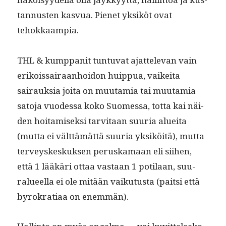
tan­nusten kasvua. Pienet yksiköt ovat
tehokkaampia.
THL & kump­pan­it tun­tu­vat ajat­tel­e­van vain
erikois­sairaan­hoidon huip­pua, vaikei­ta
sairauk­sia joi­ta on muu­tamia tai muu­tamia
sato­ja vuodessa koko Suomes­sa, tot­ta kai näi­
den hoita­misek­si tarvi­taan suuria aluei­ta
(mut­ta ei vält­tämät­tä suuria yksiköitä), mut­ta
ter­veyskeskuk­sen peruska­maan eli siihen,
että 1 lääkäri ottaa vas­taan 1 poti­laan, suu­
ralueel­la ei ole mitään vaiku­tus­ta (pait­si että
byrokra­ti­aa on enemmän).