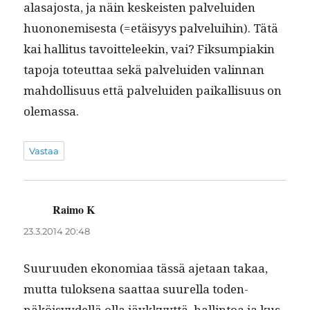
alasajos­ta, ja näin keskeis­ten palvelu­iden
huonone­mis­es­ta (=etäisyys palvelui­hin). Tätä
kai hal­li­tus tavoit­teleekin, vai? Fik­sumpiakin
tapo­ja toteut­taa sekä palvelu­iden valin­nan
mah­dol­lisu­us että palvelu­iden paikallisu­us on
olemassa.
Vastaa
Raimo K
sanoo:
23.3.2014 20:48
Suu­ru­u­den ekono­mi­aa tässä aje­taan takaa,
mut­ta tulok­se­na saat­taa suurel­la toden­
näköisyy­del­lä olla jäykkyyt­tä, hallintoa ja kus­