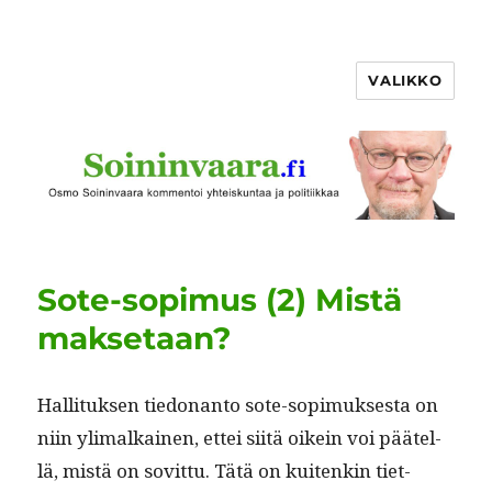
VALIKKO
Sote-sopimus (2) Mistä
maksetaan?
Hal­li­tuk­sen tiedo­nan­to sote-sopimuk­ses­ta on
niin yli­malkainen, ettei siitä oikein voi päätel­
lä, mis­tä on sovit­tu. Tätä on kuitenkin tiet­