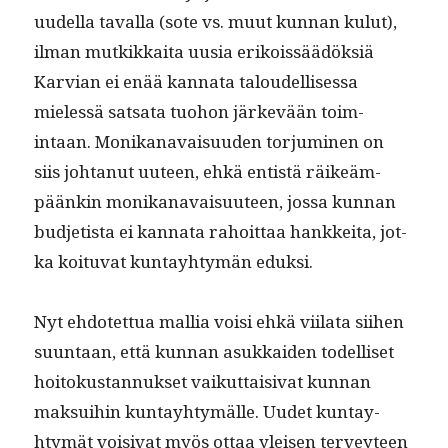
uudel­la taval­la (sote vs. muut kun­nan kulut),
ilman mutkikkai­ta uusia erikois­säädök­siä
Kar­vian ei enää kan­na­ta taloudel­lises­sa
mielessä sat­sa­ta tuo­hon järkevään toim­
intaan. Monikanavaisu­u­den tor­ju­mi­nen on
siis johtanut uuteen, ehkä entistä räikeäm­
päänkin monikanavaisu­u­teen, jos­sa kun­nan
bud­jetista ei kan­na­ta rahoit­taa han­kkei­ta, jot­
ka koitu­vat kun­tay­htymän eduksi.
Nyt ehdotet­tua mallia voisi ehkä viila­ta siihen
suun­taan, että kun­nan asukkaiden todel­liset
hoitokus­tan­nuk­set vaikut­taisi­vat kun­nan
mak­sui­hin kun­tay­htymälle. Uudet kun­tay­
htymät voisi­vat myös ottaa yleisen ter­vey­teen