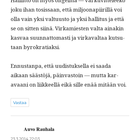
Hallinto on myös ongel­ma — vai kuvit­teleeko
joku ihan tosis­saan, että miljoon­api­ir­il­lä voi
olla vain yksi val­tu­us­to ja yksi hal­li­tus ja että
se on sit­ten siinä. Virkami­esten val­ta ainakin
kas­vaa suun­nat­tomasti ja virkaval­taa kut­su­
taan byrokratiaksi.
Ennus­tan­pa, että uud­is­tuk­sel­la ei saa­da
aikaan säästöjä, päin­vas­toin — mut­ta kar­
avaani on liik­keel­lä eikä sille enää mitään voi.
Vastaa
Auvo Rauhala
sanoo:
23.3.2014 22:03