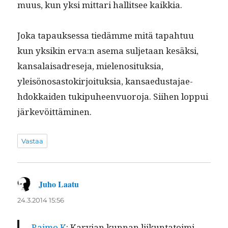
muus, kun yksi mit­tari hal­lit­see kaikkia.
Joka tapauk­ses­sa tiedämme mitä tapah­tuu
kun yksikin erva:n ase­ma sul­je­taan kesäk­si,
kansalaisadrese­ja, mie­lenosi­tuk­sia,
yleisönosas­tokir­joituk­sia, kansae­dus­ta­jae­
hdokkaiden tukipuheen­vuoro­ja. Siihen lop­pui
järkevöittäminen.
Vastaa
Juho Laatu
sanoo:
24.3.2014 15:56
Raimo K
: Kar­vian kun­nan liikun­ta­toi­mi