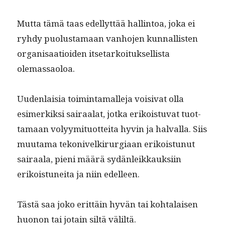
Mut­ta tämä taas edel­lyt­tää hallintoa, joka ei
ryhdy puo­lus­ta­maan van­ho­jen kun­nal­lis­ten
organ­isaa­tioiden itse­tarkoituk­sel­lista
olemassaoloa.
Uuden­laisia toim­inta­malle­ja voisi­vat olla
esimerkik­si sairaalat, jot­ka erikois­tu­vat tuot­
ta­maan volyymi­tuot­tei­ta hyvin ja hal­val­la. Siis
muu­ta­ma tekonivelkirur­giaan erikois­tunut
sairaala, pieni määrä sydän­leikkauk­si­in
erikois­tunei­ta ja niin edelleen.
Tästä saa joko erit­täin hyvän tai kohta­laisen
huonon tai jotain siltä väliltä.