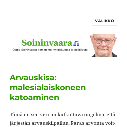
VALIKKO
Arvauskisa:
malesialaiskoneen
katoaminen
Tämä on sen ver­ran kutkut­ta­va ongel­ma, että
jär­jestän arvauskil­pailun. Paras arvon­ta voit­