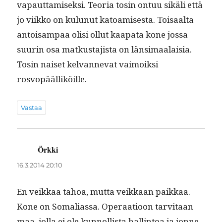
vapaut­tamisek­si. Teo­ria tosin ontuu sikäli että
jo viikko on kulunut katoamis­es­ta. Toisaal­ta
antoisam­paa olisi ollut kaa­p­a­ta kone jos­sa
suurin osa matkus­ta­jista on län­si­maalaisia.
Tosin naiset kel­van­nevat vaimoik­si
rosvopäälliköille.
Vastaa
Örkki
sanoo:
16.3.2014 20:10
En veikkaa tahoa, mut­ta veikkaan paikkaa.
Kone on Soma­lias­sa. Oper­aa­tioon tarvi­taan
maa, jol­la ei ole kun­nol­lista hallintoa ja jonne