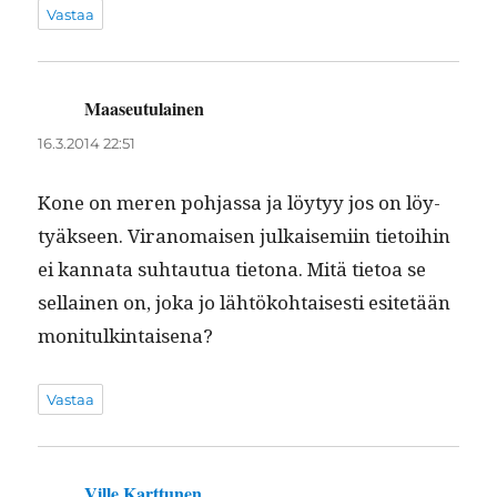
Vastaa
Maaseutulainen
sanoo:
16.3.2014 22:51
Kone on meren poh­jas­sa ja löy­tyy jos on löy­
tyäk­seen. Vira­nomaisen julkaisemi­in tietoi­hin
ei kan­na­ta suh­tau­tua tiet­ona. Mitä tietoa se
sel­l­ainen on, joka jo lähtöko­htais­es­ti esitetään
monitulkintaisena?
Vastaa
Ville Karttunen
sanoo: