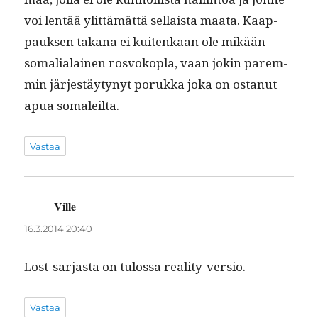
voi lentää ylit­tämät­tä sel­l­aista maa­ta. Kaap­
pauk­sen takana ei kuitenkaan ole mikään
soma­lialainen ros­voko­pla, vaan jokin parem­
min jär­jestäy­tynyt poruk­ka joka on ostanut
apua somaleilta.
Vastaa
Ville
sanoo:
16.3.2014 20:40
Lost-sar­jas­ta on tulos­sa reality-versio.
Vastaa