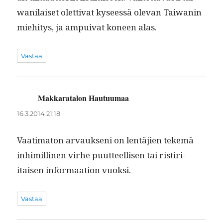
wani­laiset olet­ti­vat kyseessä ole­van Tai­wanin
miehi­tys, ja ampui­v­at koneen alas.
Vastaa
Makkaratalon Hautuumaa
sanoo:
16.3.2014 21:18
Vaa­ti­ma­ton arvauk­seni on lentäjien tekemä
inhimilli­nen virhe puut­teel­lisen tai ris­tiri­
itaisen infor­maa­tion vuoksi.
Vastaa