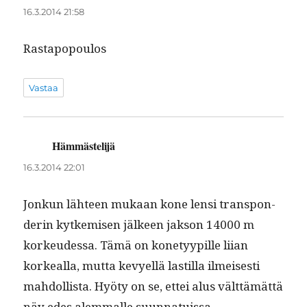
16.3.2014 21:58
Rastapopou­los
Vastaa
Hämmästelijä
sanoo:
16.3.2014 22:01
Jonkun läh­teen mukaan kone lensi transpon­
derin kytkemisen jäl­keen jak­son 14000 m
korkeudessa. Tämä on kone­tyyp­ille liian
korkeal­la, mut­ta kevyel­lä lastil­la ilmeis­es­ti
mah­dol­lista. Hyö­ty on se, ettei alus vält­tämät­tä
näy edes alem­malle suun­na­tuis­sa