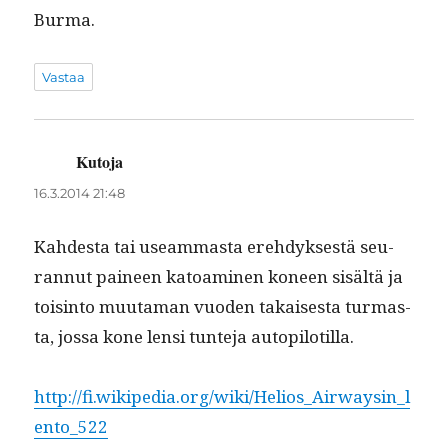
Bur­ma.
Vastaa
Kutoja
sanoo:
16.3.2014 21:48
Kahdes­ta tai use­am­mas­ta ere­hdyk­ses­tä seu­
ran­nut paineen katoami­nen koneen sisältä ja
tois­in­to muu­ta­man vuo­den takaises­ta tur­mas­
ta, jos­sa kone lensi tun­te­ja autopilotilla.
http://fi.wikipedia.org/wiki/Helios_Airwaysin_l
ento_522