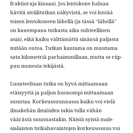
frak­tio­ra­ja kiusaa). Jos lentokone halu­aa
hävitä sivi­il­i­tutkan näkyvistä, se voi lentää
toisen lentokoneen lähel­lä (ja tässä “lähel­lä”
on kauem­pana tutkas­ta aika suh­teelli­nen
asia), eikä kaiku vält­tämät­tä sinän­sä pal­jas­ta
mitään outoa. Tutkan kan­ta­ma on muu­ta­ma
sata kilo­metriä parhaim­mil­laan, mut­ta se riip­
puu mon­es­ta tekijästä.
Luon­teeltaan tut­ka on hyvä mit­taa­maan
etäisyyt­tä ja paljon huonom­pi mit­taa­maan
suun­taa. Korkeussu­un­nas­sa kaiku voi vielä
ilmake­hän ilmiöi­den takia tul­la vähän
väärästä suun­nas­takin. Näistä syistä male­
sialais­ten tutka­havain­to­jen korkeu­so­su­us voi