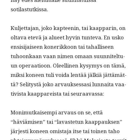
sotilastutkissa.
Kul­jet­ta­jan, joko kapteenin, tai kaap­parin, on
olta­va etevä ja alueet hyvin tun­te­va. En usko
ensisi­jaiseen koner­ikkoon tai tahal­liseen
tuhoonkaan vaan nimen omaan suun­nitel­tu­
un oper­aa­tioon. Oleelli­nen kysymys on tämä,
mik­si koneen tuli voi­da lentää jälk­iä jät­tämät­
tä? Seli­tys­tä joko arvauk­ses­sasi lun­nai­ta vaa­
tivista kaap­pareista tai seuraavassa:
Mon­imutkaisem­pi arvaus on se, että
“häviämisen” tai “lavaste­tun kaap­pauk­sen”
jär­jesti koneen omis­ta­ja itse tai toinen taho