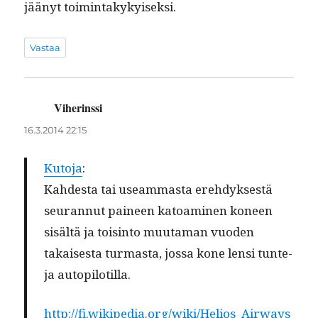
jäänyt toimintakykyiseksi.
Vastaa
Viherinssi
sanoo:
16.3.2014 22:15
Kuto­ja
:
Kahdes­ta tai use­am­mas­ta ere­hdyk­ses­tä
seu­ran­nut paineen katoami­nen koneen
sisältä ja tois­in­to muu­ta­man vuo­den
takaises­ta tur­mas­ta, jos­sa kone lensi tun­te­
ja autopilotilla.
http://fi.wikipedia.org/wiki/Helios_Airways