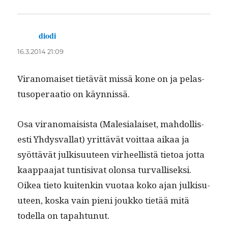
diodi
sanoo:
16.3.2014 21:09
Vira­nomaiset tietävät mis­sä kone on ja pelas­
tu­sop­er­aa­tio on käynnissä.
Osa vira­nomai­sista (Male­sialaiset, mah­dol­lis­
es­ti Yhdys­val­lat) yrit­tävät voit­taa aikaa ja
syöt­tävät julk­isu­u­teen virheel­listä tietoa jot­ta
kaap­paa­jat tun­ti­si­vat olon­sa tur­val­lisek­si.
Oikea tieto kuitenkin vuo­taa koko ajan julk­isu­
u­teen, kos­ka vain pieni joukko tietää mitä
todel­la on tapahtunut.