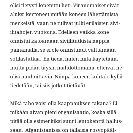
olisi tietysti lopetet­tu heti. Vira­nomaiset eivät
aluk­si ker­toneet mitään koneen lähet­tämistä
merkeistä, vaan ne tuli­vat jul­ki eri­lais­ten sivi­
il­i­ta­ho­jen vuo­toina. Edelleen vaik­ka kone
onnis­tui katoa­maan sivi­il­i­tutk­ista nap­pia
paina­mal­la, se ei ole onnis­tunut vält­tämään
soti­las­tutkia. En tiedä, miten niitä käytetään,
mut­ta pidän täysin mah­dot­tomana, etteivät ne
olisi nauhoit­tavia. Niin­pä koneen kohta­lo kyl­lä
tiede­tään, tai siis jotkut tietävät.
Mikä taho voisi olla kaap­pauk­sen takana? Ei
mikään aivan pieni organ­isaa­tio, kos­ka sil­lä
pitää olla esimerkik­si suuri lento­kent­tä hal­lus­
saan. Afgan­istanis­sa on täl­laisia rosvopääl­