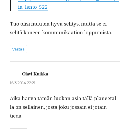
in_lento_522
Tuo olisi muuten hyvä seli­tys, mut­ta se ei
selitä koneen kom­mu­nikaa­tion loppumista.
Vastaa
Olavi Kuikka
sanoo:
16.3.2014 22:21
Aika har­va tämän luokan asia täl­lä pla­nee­tal­
la on sel­l­ainen, jos­ta joku jos­sain ei jotain
tiedä.