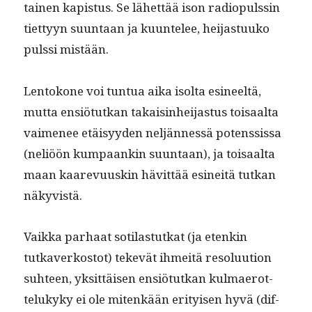
tainen kapis­tus. Se lähet­tää ison radiopulssin
tiet­tyyn suun­taan ja kuun­telee, hei­jas­tuuko
pulssi mistään.
Lentokone voi tun­tua aika isol­ta esineeltä,
mut­ta ensiö­tutkan takaisin­hei­jas­tus toisaal­ta
vaime­nee etäisyy­den neljän­nessä potenssis­sa
(neliöön kumpaankin suun­taan), ja toisaal­ta
maan kaare­vu­uskin hävit­tää esineitä tutkan
näkyvistä.
Vaik­ka parhaat soti­las­tutkat (ja etenkin
tutkaverkos­tot) tekevät ihmeitä res­oluu­tion
suh­teen, yksit­täisen ensiö­tutkan kul­maerot­
telukyky ei ole mitenkään eri­tyisen hyvä (dif­