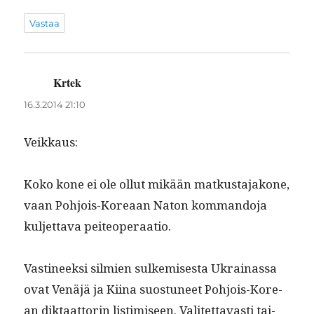
Vastaa
Krtek
sanoo:
16.3.2014 21:10
Veikkaus:
Koko kone ei ole ollut mikään matkus­ta­jakone,
vaan Pohjois-Kore­aan Naton kom­man­do­ja
kul­jet­ta­va peiteoperaatio.
Vasti­neek­si silmien sulkemis­es­ta Ukrainas­sa
ovat Venäjä ja Kiina suos­tuneet Pohjois-Kore­
an dik­taat­torin lis­timiseen. Valitet­tavasti tai­