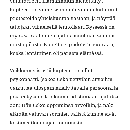
val­tamereen. Elämän­halun menet­tänyt
kapteeni on viimeisenä moti­iv­inaan halun­nut
protestoi­da yhteiskun­taa vas­taan, ja näyt­tää
taito­jaan viimeisel­lä lennol­laan. Kyseessä on
myös sairaal­loinen aja­tus maail­man suurim­
mas­ta pilas­ta. Konet­ta ei pudotet­tu suo­raan,
kos­ka lentämi­nen oli paras­ta elämässä.
Veikkaan siis, että kapteeni on ollut
psykopaat­ti. (sokea usko tiet­ty­i­hin arvoihin,
vaikut­taa ulospäin miel­lyt­tävältä per­soon­al­ta
joka ei kykene lainkaan uud­is­ta­maan ajatuk­si­
aan) Hän uskoi oppimi­in­sa arvoihin, ja näki
elämän val­u­van sormien välistä kun ne eivät
kestäneetkään ajan hammasta.