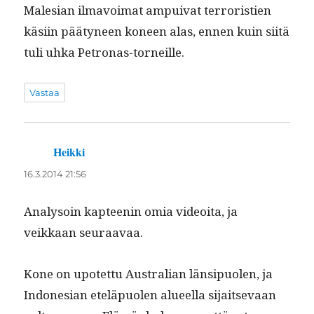
Male­sian ilmavoimat ampui­v­at ter­ror­istien
käsi­in pää­tyneen koneen alas, ennen kuin siitä
tuli uhka Petronas-torneille.
Vastaa
Heikki
sanoo:
16.3.2014 21:56
Analysoin kapteenin omia videoita, ja
veikkaan seuraavaa.
Kone on upotet­tu Aus­tralian län­sipuolen, ja
Indone­sian eteläpuolen alueel­la sijait­se­vaan