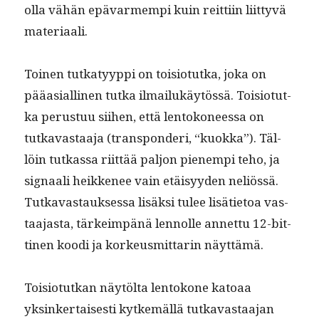
olla vähän epä­varmem­pi kuin reit­ti­in liit­tyvä
materiaali.
Toinen tutkatyyp­pi on toisio­tut­ka, joka on
pääasialli­nen tut­ka ilmailukäytössä. Toisio­tut­
ka perus­tuu siihen, että lentokoneessa on
tutkavas­taa­ja (transpon­deri, “kuok­ka”). Täl­
löin tutkas­sa riit­tää paljon pienem­pi teho, ja
sig­naali heikke­nee vain etäisyy­den neliössä.
Tutkavas­tauk­ses­sa lisäk­si tulee lisäti­etoa vas­
taa­jas­ta, tärkeim­pänä lennolle annet­tu 12-bit­
ti­nen koo­di ja korkeusmit­tarin näyttämä.
Toisio­tutkan näytöl­ta lentokone katoaa
yksinker­tais­es­ti kytkemäl­lä tutkavas­taa­jan