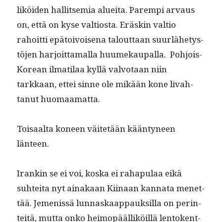
liköi­den hal­lit­semia aluei­ta. Parem­pi arvaus
on, että on kyse val­tios­ta. Eräskin val­tio
rahoit­ti epä­toivoise­na talout­taan suurlähetys­
tö­jen har­joit­ta­mal­la huumekau­pal­la. Pohjois-
Kore­an ilmati­laa kyl­lä valvotaan niin
tarkkaan, ettei sinne ole mikään kone livah­
tanut huomaamatta.
Toisaal­ta koneen väitetään kään­tyneen
länteen.
Irankin se ei voi, kos­ka ei raha­pu­laa eikä
suhtei­ta nyt ainakaan Kiinaan kan­na­ta menet­
tää. Jemenis­sä lun­naskaap­pauk­sil­la on per­in­
teitä, mut­ta onko heimopääl­liköil­lä lento­kent­