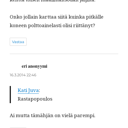
Onko jol­lain kart­taa siitä kuin­ka pitkälle
koneen polt­toainelasti olisi riittänyt?
Vastaa
eri anonyymi
sanoo:
16.3.2014 22:46
Kati Juva
:
Rastapopoulos
Ai mut­ta tämähjän on vielä parempi.