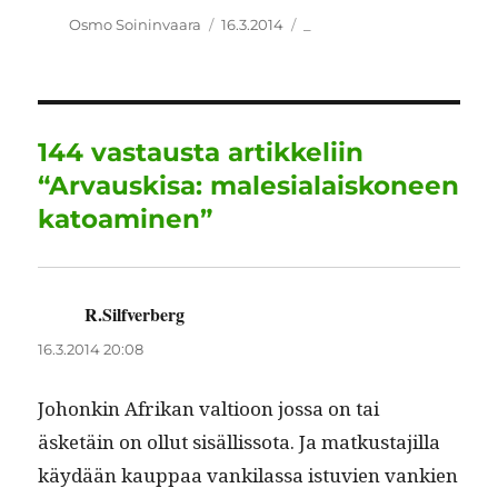
c
it
ai
k
at
e
a
Kirjoittaja
Julkaistu
Kategoriat
Osmo Soininvaara
16.3.2014
_
e
te
l
e
s
g
re
b
r
d
A
r
o
I
p
a
144 vastausta artikkeliin
o
n
p
m
“Arvauskisa: malesialaiskoneen
k
katoaminen”
R.Silfverberg
sanoo:
16.3.2014 20:08
Johonkin Afrikan val­tioon jos­sa on tai
äsketäin on ollut sisäl­lis­so­ta. Ja matkus­ta­jil­la
käy­dään kaup­paa vanki­las­sa istu­vien vankien