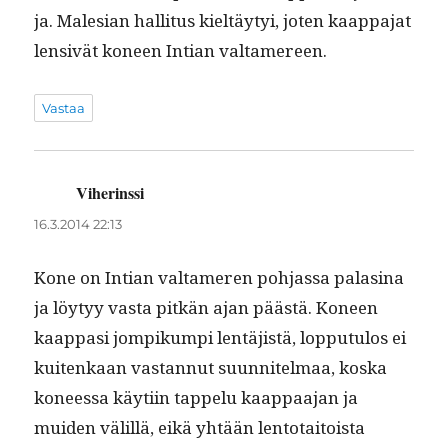
ja. Male­sian hal­li­tus kieltäy­tyi, joten kaap­pa­jat
lensivät koneen Int­ian valtamereen.
Vastaa
Viherinssi
sanoo:
16.3.2014 22:13
Kone on Int­ian val­tameren poh­jas­sa palasi­na
ja löy­tyy vas­ta pitkän ajan päästä. Koneen
kaap­pasi jom­pikumpi lentäjistä, lop­putu­los ei
kuitenkaan vas­tan­nut suun­nitel­maa, kos­ka
koneessa käyti­in tap­pelu kaap­paa­jan ja
muiden välil­lä, eikä yhtään lento­taitoista