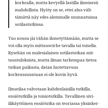
korkeal­la, mut­ta kevyel­lä lastil­la ilmeis­es­ti
mah­dol­lista. Hyö­ty on se, ettei alus vält­
tämät­tä näy edes alem­malle suun­na­tuis­sa
sotilastutkissa.
Tuo nousu jäi vähän ihme­tyt­tämään, mut­ta se
voi olla myös mit­tausvirhe taval­la tai toisel­la.
Kyse­hän on male­sialaisen soti­las­tutkan mit­
taus­tu­lok­sista, mut­ta ilman tarkem­paa tietoa
tutkan paikas­ta, datan luotet­tavu­us
korkeussu­un­taan ei ole kovin hyvä.
Ilmati­laa valvotaan kah­den­laisil­la tutkil­la,
ensiö­tutkil­la ja toisio­tutkil­la. Tavalli­nen sivi­
ilikäyt­töi­nen ensiö­tut­ka on teo­ri­as­sa yksinker­