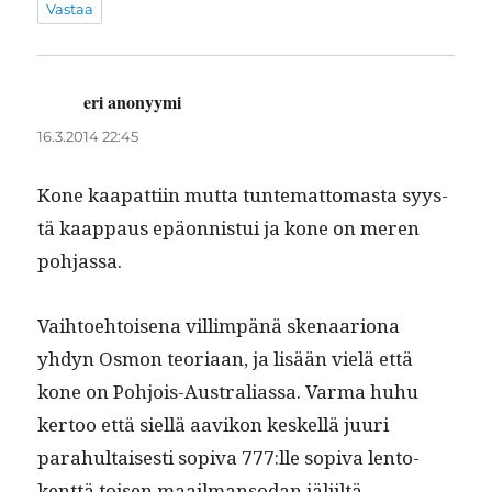
Vastaa
eri anonyymi
sanoo:
16.3.2014 22:45
Kone kaa­p­at­ti­in mut­ta tun­tem­at­tomas­ta syys­
tä kaap­paus epäon­nis­tui ja kone on meren
pohjassa.
Vai­h­toe­htoise­na vil­limpänä ske­naar­i­ona
yhdyn Osmon teo­ri­aan, ja lisään vielä että
kone on Pohjois-Aus­tralias­sa. Var­ma huhu
ker­too että siel­lä aavikon keskel­lä juuri
parahul­tais­es­ti sopi­va 777:lle sopi­va lento­
kent­tä toisen maail­man­so­dan jäljiltä.