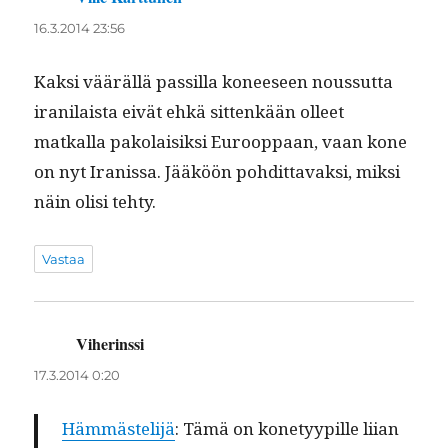
16.3.2014 23:56
Kak­si vääräl­lä pas­sil­la koneeseen nous­sut­ta
irani­laista eivät ehkä sit­tenkään olleet
matkalla pako­laisik­si Euroop­paan, vaan kone
on nyt Iranis­sa. Jääköön pohdit­tavak­si, mik­si
näin olisi tehty.
Vastaa
Viherinssi
sanoo:
17.3.2014 0:20
Häm­mästelijä
: Tämä on kone­tyyp­ille liian