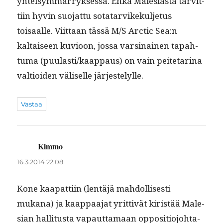
yhteisym­mär­ryk­sessä. Ehkä Male­si­as­ta tarvit­
ti­in hyvin suo­jat­tu sotatarvikekul­je­tus
toisaalle. Viit­taan tässä M/S Arc­tic Sea:n
kaltaiseen kuvioon, jos­sa varsi­nainen tapah­
tu­ma (puulasti/kaappaus) on vain peit­e­ta­ri­na
val­tioiden väliselle järjestelylle.
Vastaa
Kimmo
sanoo:
16.3.2014 22:08
Kone kaa­p­at­ti­in (lentäjä mah­dol­lis­es­ti
mukana) ja kaap­paa­jat yrit­tivät kiristää Male­
sian hal­li­tus­ta vapaut­ta­maan oppo­si­tio­jo­hta­