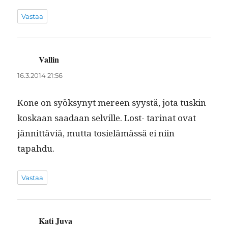
Vastaa
Vallin
sanoo:
16.3.2014 21:56
Kone on syöksynyt mereen syys­tä, jota tuskin
koskaan saadaan selville. Lost- tar­i­nat ovat
jän­nit­täviä, mut­ta tosielämässä ei niin
tapahdu.
Vastaa
Kati Juva
sanoo: