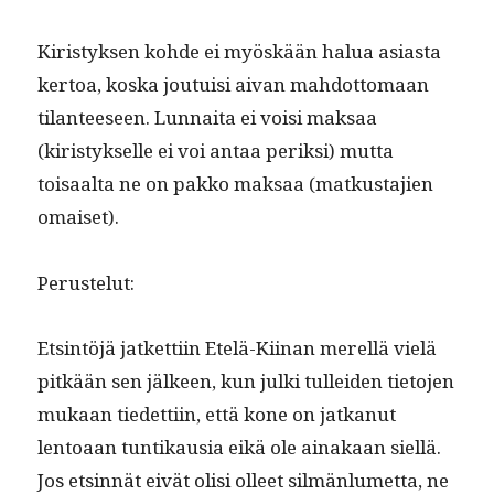
Kiristyk­sen kohde ei myöskään halua asi­as­ta
ker­toa, kos­ka jou­tu­isi aivan mah­dot­tomaan
tilanteeseen. Lun­nai­ta ei voisi mak­saa
(kiristyk­selle ei voi antaa perik­si) mut­ta
toisaal­ta ne on pakko mak­saa (matkus­ta­jien
omaiset).
Peruste­lut:
Etsin­töjä jatket­ti­in Etelä-Kiinan merel­lä vielä
pitkään sen jäl­keen, kun jul­ki tullei­den tieto­jen
mukaan tiedet­ti­in, että kone on jatkanut
lentoaan tun­tikau­sia eikä ole ainakaan siel­lä.
Jos etsin­nät eivät olisi olleet silmän­lumet­ta, ne