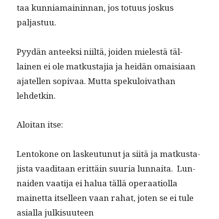
taa kun­nia­main­in­nan, jos totu­us joskus
paljastuu.
Pyy­dän anteek­si niiltä, joiden mielestä täl­
lainen ei ole matkus­ta­jia ja hei­dän omaisi­aan
ajatellen sopi­vaa. Mut­ta speku­loi­vathan
lehdetkin.
Aloi­tan itse:
Lentokone on laskeu­tunut ja siitä ja matkus­ta­
jista vaa­di­taan erit­täin suuria lun­nai­ta. Lun­
naiden vaati­ja ei halua täl­lä oper­aa­ti­ol­la
mainet­ta itselleen vaan rahat, joten se ei tule
asial­la julkisuuteen