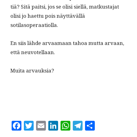
tiä? Sitä pait­si, jos se olisi siel­lä, matkus­ta­jat
olisi jo haet­tu pois näyt­täväl­lä
sotilasoperaatiolla.
En siis lähde arvaa­maan tahoa mut­ta arvaan,
että neuvotellaan.
Mui­ta arvauksia?
F
T
E
Li
W
T
S
a
w
m
n
h
el
h