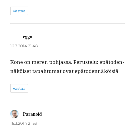
Vastaa
eggo
sanoo:
16.3.2014 21:48
Kone on meren poh­jas­sa. Perustelu: epä­to­den­
näköiset tapah­tu­mat ovat epätodennäköisiä.
Vastaa
Paranoid
sanoo:
16.3.2014 21:53