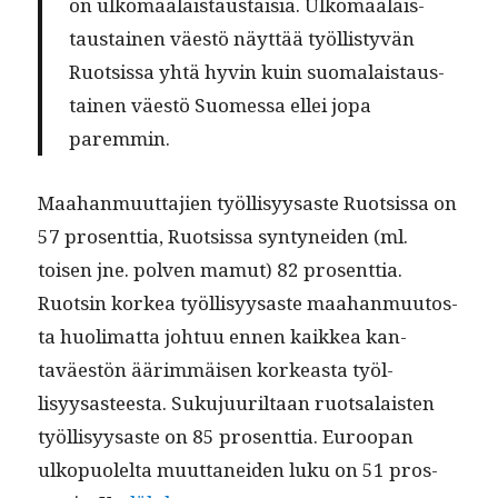
on ulko­maalais­taus­taisia. Ulko­maalais­
taus­tainen väestö näyt­tää työl­listyvän
Ruot­sis­sa yhtä hyvin kuin suo­ma­lais­taus­
tainen väestö Suomes­sa ellei jopa
paremmin.
Maa­han­muut­ta­jien työl­lisyysaste Ruot­sis­sa on
57 pros­ent­tia, Ruot­sis­sa syn­tynei­den (ml.
toisen jne. pol­ven mamut) 82 pros­ent­tia.
Ruotsin korkea työl­lisyysaste maa­han­muu­tos­
ta huoli­mat­ta johtuu ennen kaikkea kan­
taväestön äärim­mäisen korkeas­ta työl­
lisyysas­teesta. Suku­ju­uril­taan ruot­salais­ten
työl­lisyysaste on 85 pros­ent­tia. Euroopan
ulkop­uolelta muut­tanei­den luku on 51 pros­