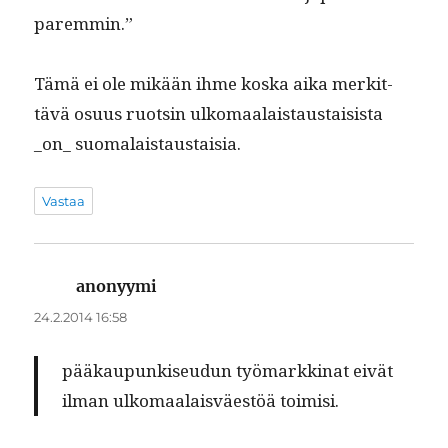
paremmin.”
Tämä ei ole mikään ihme kos­ka aika merkit­
tävä osu­us ruotsin ulko­maalais­taus­tai­sista
_on_ suomalaistaustaisia.
Vastaa
anonyymi
sanoo:
24.2.2014 16:58
pääkaupunkiseudun työ­markki­nat eivät
ilman ulko­maalaisväestöä toimisi.