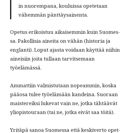
in nuorem­pana, kouluis­sa opete­taan
vähem­män pänttäysainenta.
Ope­tus erikois­tuu aikaisem­min kuin Suomes­
sa. Pakol­lisia ainei­ta on vähän (his­to­ria ja
englan­ti). Lop­ut ajas­ta voidaan käyt­tää niihin
aineisi­in joi­ta tul­laan tarvit­se­maan
työelämässä.
Ammat­ti­in valmis­tu­taan nopeam­min, kos­ka
pääosa tulee työelämään kan­deina. Suo­raan
mais­tereik­si luke­vat vain ne, jot­ka tähtäävät
yliopis­touraan (tai ne, jot­ka eivät saa töitä).
Yritäpä sanoa Suomes­sa että keskiver­to opet­