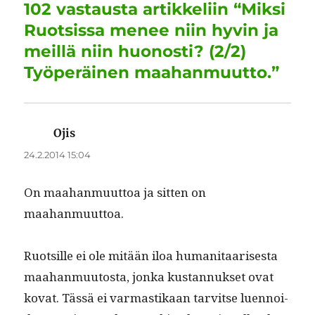
102 vastausta artikkeliin “Miksi
o
n
p
m
Ruotsissa menee niin hyvin ja
k
meillä niin huonosti? (2/2)
Työperäinen maahanmuutto.”
Ojis
sanoo:
24.2.2014 15:04
On maa­han­muut­toa ja sit­ten on
maahanmuuttoa.
Ruot­sille ei ole mitään iloa human­i­taaris­es­ta
maa­han­muu­tos­ta, jon­ka kus­tan­nuk­set ovat
kovat. Tässä ei var­mas­tikaan tarvitse luen­noi­