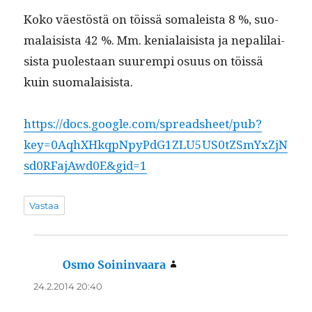
Koko väestöstä on töis­sä soma­leista 8 %, suo­
ma­lai­sista 42 %. Mm. kenialai­sista ja nepalilai­
sista puolestaan suurem­pi osu­us on töis­sä
kuin suomalaisista.
https://docs.google.com/spreadsheet/pub?
key=0AqhXHkqpNpyPdG1ZLU5US0tZSmYxZjN
sd0RFajAwd0E&gid=1
Vastaa
Osmo Soininvaara
sanoo:
24.2.2014 20:40