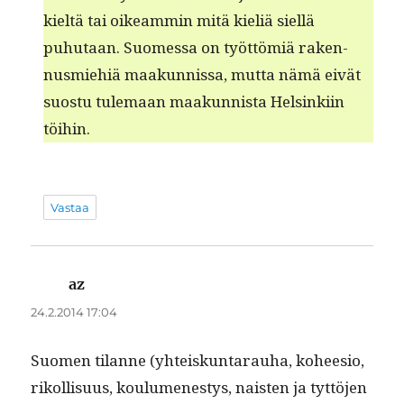
kieltä tai oikeam­min mitä kieliä siel­lä
puhutaan. Suomes­sa on työt­tömiä raken­
nus­miehiä maakun­nis­sa, mut­ta nämä eivät
suos­tu tule­maan maakun­nista Helsinki­in
töihin.
Vastaa
az
sanoo:
24.2.2014 17:04
Suomen tilanne (yhteiskun­ta­rauha, koheesio,
rikol­lisu­us, koulumen­estys, nais­ten ja tyt­tö­jen