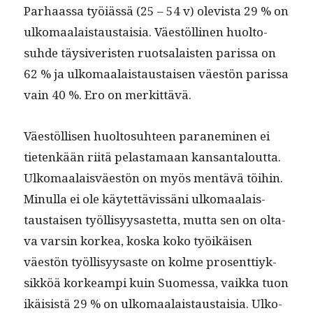
Parhaas­sa työiässä (25 – 54 v) ole­vista 29 % on
ulko­maalais­taus­taisia. Väestölli­nen huolto­
suhde täy­siveris­ten ruot­salais­ten paris­sa on
62 % ja ulko­maalais­taus­taisen väestön paris­sa
vain 40 %. Ero on merkittävä.
Väestöl­lisen huolto­suh­teen parane­m­i­nen ei
tietenkään riitä pelas­ta­maan kansan­talout­ta.
Ulko­maalaisväestön on myös men­tävä töi­hin.
Min­ul­la ei ole käytet­tävis­säni ulko­maalais­
taus­taisen työl­lisyysastet­ta, mut­ta sen on olta­
va varsin korkea, kos­ka koko työikäisen
väestön työl­lisyysaste on kolme pros­ent­tiyk­
sikköä korkeampi kuin Suomes­sa, vaik­ka tuon
ikäi­sistä 29 % on ulko­maalais­taus­taisia. Ulko­