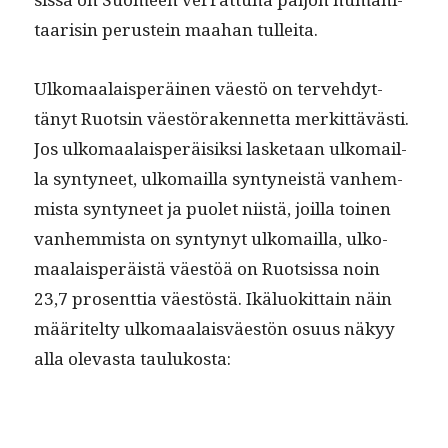
taarisin perustein maa­han tulleita.
Ulko­maalais­peräi­nen väestö on ter­ve­hdyt­
tänyt Ruotsin väestöraken­net­ta merkit­tävästi.
Jos ulko­maalais­peräisik­si las­ke­taan ulko­mail­
la syn­tyneet, ulko­mail­la syn­tyneistä van­hem­
mista syn­tyneet ja puo­let niistä, joil­la toinen
van­hem­mista on syn­tynyt ulko­mail­la, ulko­
maalais­peräistä väestöä on Ruot­sis­sa noin
23,7 pros­ent­tia väestöstä. Ikälu­okit­tain näin
määritel­ty ulko­maalaisväestön osu­us näkyy
alla olev­as­ta taulukosta: