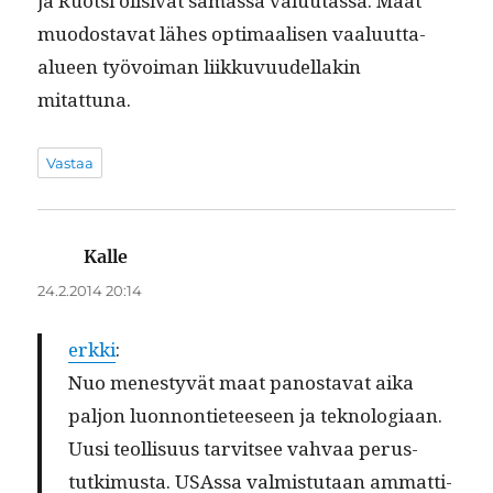
ja Ruot­si oli­si­vat samas­sa val­u­u­tas­sa. Maat
muo­dosta­vat läh­es opti­maalisen vaalu­ut­ta-
alueen työvoiman liikku­vu­udel­lakin
mitattuna.
Vastaa
Kalle
sanoo:
24.2.2014 20:14
erk­ki
:
Nuo men­estyvät maat panos­ta­vat aika
paljon luon­non­ti­eteeseen ja teknolo­giaan.
Uusi teol­lisu­us tarvit­see vah­vaa perus­
tutkimus­ta. USAs­sa valmis­tu­taan ammat­ti­