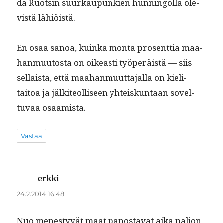
da Ruotsin suurkaupunkien hun­ningol­la ole­
vistä lähiöistä.
En osaa sanoa, kuin­ka mon­ta pros­ent­tia maa­
han­muu­tos­ta on oikeasti työperäistä — siis
sel­l­aista, että maa­han­muut­ta­jal­la on kieli­
taitoa ja jälki­te­ol­liseen yhteiskun­taan sovel­
tuvaa osaamista.
Vastaa
erkki
sanoo:
24.2.2014 16:48
Nuo men­estyvät maat panos­ta­vat aika paljon