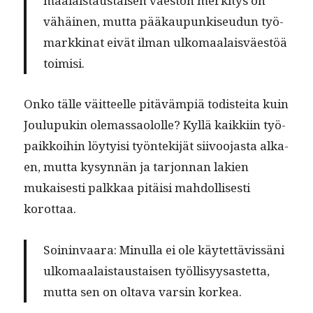
maalais­taus­taisen väestön merk­i­tys on
vähäi­nen, mut­ta pääkaupunkiseudun työ­
markki­nat eivät ilman ulko­maalaisväestöä
toimisi.
Onko tälle väit­teelle pitävämpiä todis­tei­ta kuin
Joulupukin ole­mas­saololle? Kyl­lä kaikki­in työ­
paikkoi­hin löy­ty­isi työn­tek­i­jät siivoo­jas­ta alka­
en, mut­ta kysyn­nän ja tar­jon­nan lakien
mukaises­ti palkkaa pitäisi mah­dol­lis­es­ti
korottaa.
Soin­in­vaara:
Min­ul­la ei ole käytet­tävis­säni
ulko­maalais­taus­taisen työl­lisyysastet­ta,
mut­ta sen on olta­va varsin korkea.