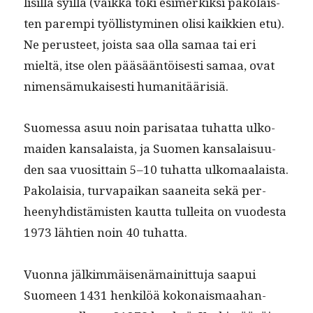
lisil­la syil­lä (vaik­ka toki esimerkik­si pako­lais­
ten parem­pi työl­listymi­nen olisi kaikkien etu).
Ne perus­teet, joista saa olla samaa tai eri
mieltä, itse olen pääsään­töis­es­ti samaa, ovat
nimen­sä­mukaises­ti humanitäärisiä.
Suomes­sa asuu noin parisa­taa tuhat­ta ulko­
maid­en kansalaista, ja Suomen kansalaisu­u­
den saa vuosit­tain 5–10 tuhat­ta ulko­maalaista.
Pako­laisia, tur­va­paikan saanei­ta sekä per­
heeny­hdis­tämis­ten kaut­ta tullei­ta on vuodes­ta
1973 läh­tien noin 40 tuhatta.
Vuon­na jälkim­mäisenä­mainit­tu­ja saa­pui
Suomeen 1431 henkilöä kokon­ais­maa­han­