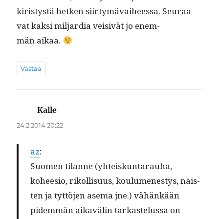
kiristys­tä het­ken siir­tymä­vai­heessa. Seu­raa­
vat kak­si mil­jar­dia veisivät jo enem­
män aikaa.
Vastaa
Kalle
sanoo:
24.2.2014 20:22
az
:
Suomen tilanne (yhteiskun­ta­rauha,
koheesio, rikol­lisu­us, koulumen­estys, nais­
ten ja tyt­tö­jen ase­ma jne.) vähänkään
pidem­män aikavälin tarkastelus­sa on