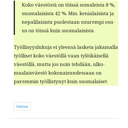
Koko väestöstä on töis­sä soma­leista 8 %,
suo­ma­lai­sista 42 %. Mm. kenialai­sista ja
nepalilai­sista puolestaan suurem­pi osu­
us on töis­sä kuin suomalaisista.
Työl­lisyys­luku­ja ei yleen­sä las­ke­ta jaka­mal­la
työl­liset koko väestöl­lä vaan tylöikäisel­lä
väestöl­lä, mut­ta jos noin tehdään, ulko­
maalaisväestö kokon­aisu­udessaan on
parem­min työl­listynyt kuin suomalaiset.
Vastaa