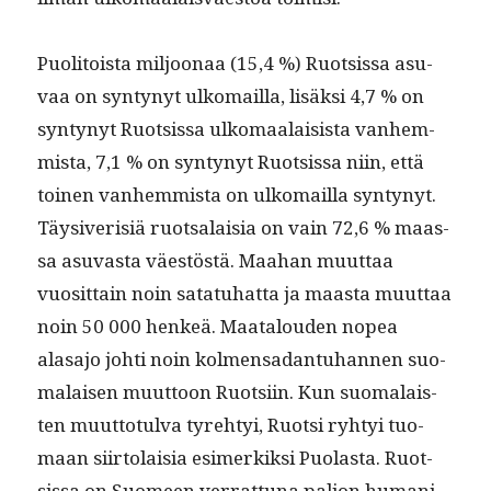
Puoli­toista miljoon­aa (15,4 %) Ruot­sis­sa asu­
vaa on syn­tynyt ulko­mail­la, lisäk­si 4,7 % on
syn­tynyt Ruot­sis­sa ulko­maalai­sista van­hem­
mista, 7,1 % on syn­tynyt Ruot­sis­sa niin, että
toinen van­hem­mista on ulko­mail­la syn­tynyt.
Täy­siverisiä ruot­salaisia on vain 72,6 % maas­
sa asu­vas­ta väestöstä. Maa­han muut­taa
vuosit­tain noin satatuhat­ta ja maas­ta muut­taa
noin 50 000 henkeä. Maat­alouden nopea
alasajo johti noin kol­men­sadan­tuhan­nen suo­
ma­laisen muut­toon Ruot­si­in. Kun suo­ma­lais­
ten muut­to­tul­va tyre­htyi, Ruot­si ryhtyi tuo­
maan siir­to­laisia esimerkik­si Puo­las­ta. Ruot­
sis­sa on Suomeen ver­rat­tuna paljon human­i­