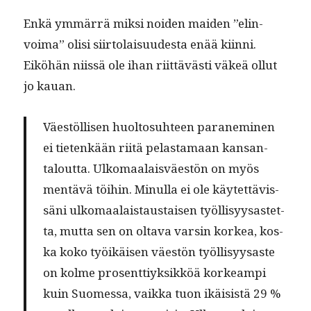
Enkä ymmär­rä mik­si noiden maid­en ”elin­
voima” olisi siir­to­laisu­ud­es­ta enää kiin­ni.
Eiköhän niis­sä ole ihan riit­tävästi väkeä ollut
jo kauan.
Väestöl­lisen huolto­suh­teen parane­m­i­nen
ei tietenkään riitä pelas­ta­maan kansan­
talout­ta. Ulko­maalaisväestön on myös
men­tävä töi­hin. Min­ul­la ei ole käytet­tävis­
säni ulko­maalais­taus­taisen työl­lisyysastet­
ta, mut­ta sen on olta­va varsin korkea, kos­
ka koko työikäisen väestön työl­lisyysaste
on kolme pros­ent­tiyk­sikköä korkeampi
kuin Suomes­sa, vaik­ka tuon ikäi­sistä 29 %