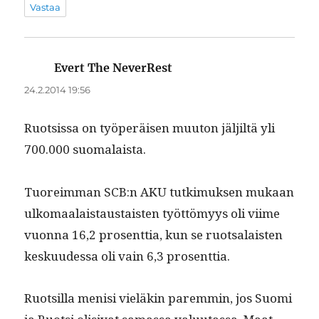
Vastaa
Evert The NeverRest
sanoo:
24.2.2014 19:56
Ruot­sis­sa on työperäisen muu­ton jäljiltä yli
700.000 suomalaista.
Tuor­eim­man SCB:n AKU tutkimuk­sen mukaan
ulko­maalais­taus­tais­ten työt­tömyys oli viime
vuon­na 16,2 pros­ent­tia, kun se ruot­salais­ten
kesku­udessa oli vain 6,3 prosenttia.
Ruot­sil­la menisi vieläkin parem­min, jos Suo­mi