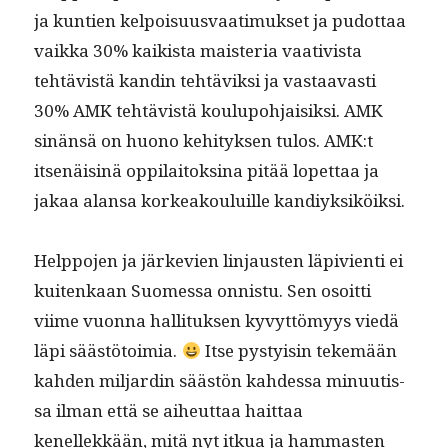
ja kun­tien kelpoisu­us­vaa­timuk­set ja pudot­taa
vaik­ka 30% kaik­ista mais­te­ria vaa­tivista
tehtävistä kandin tehtäviksi ja vas­taavasti
30% AMK tehtävistä koulupo­h­jaisik­si. AMK
sinän­sä on huono kehi­tyk­sen tulos. AMK:t
itsenäis­inä oppi­laitoksi­na pitää lopet­taa ja
jakaa alansa korkeak­ouluille kandiyksiköiksi.
Help­po­jen ja järke­vien lin­jausten läpivi­en­ti ei
kuitenkaan Suomes­sa onnis­tu. Sen osoit­ti
viime vuon­na hal­li­tuk­sen kyvyt­tömyys viedä
läpi säästö­toimia.
Itse pysty­isin tekemään
kah­den mil­jardin säästön kahdessa min­uutis­
sa ilman että se aiheut­taa hait­taa
kenellekkään, mitä nyt itkua ja ham­mas­ten