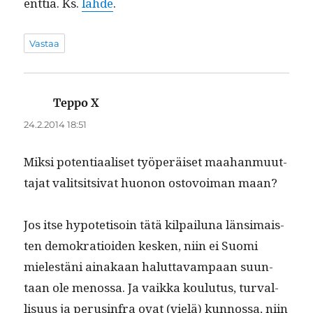
ent­tia. Ks.
lähde
.
Vastaa
Teppo X
sanoo:
24.2.2014 18:51
Mik­si poten­ti­aaliset työperäiset maa­han­muut­
ta­jat val­it­sit­si­vat huonon ostovoiman maan?
Jos itse hypoteti­soin tätä kil­pailu­na län­si­mais­
ten demokra­tioiden kesken, niin ei Suo­mi
mielestäni ainakaan halut­tavam­paan suun­
taan ole menos­sa. Ja vaik­ka koulu­tus, tur­val­
lisu­us ja perus­in­fra ovat (vielä) kun­nos­sa, niin