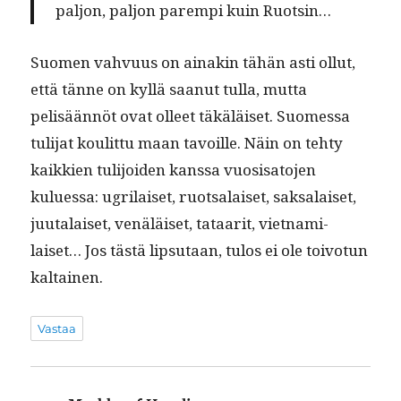
paljon, paljon parem­pi kuin Ruotsin…
Suomen vahvu­us on ainakin tähän asti ollut,
että tänne on kyl­lä saanut tul­la, mut­ta
pelisään­nöt ovat olleet täkäläiset. Suomes­sa
tuli­jat koulit­tu maan tavoille. Näin on tehty
kaikkien tuli­joiden kanssa vuo­sisato­jen
kulues­sa: ugri­laiset, ruot­salaiset, sak­salaiset,
juu­ta­laiset, venäläiset, tataar­it, viet­nami­
laiset… Jos tästä lip­su­taan, tulos ei ole toiv­o­tun
kaltainen.
Vastaa