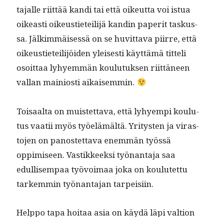
ta­jalle riit­tää kan­di tai että oikeut­ta voi istua
oikeasti oikeusti­eteil­i­jä kandin paper­it taskus­
sa. Jälkim­mäisessä on se huvit­ta­va piirre, että
oikeusti­eteil­i­jöi­den yleis­es­ti käyt­tämä tit­teli
osoit­taa lyhyem­män koulu­tuk­sen riit­täneen
val­lan main­iosti aikaisemmin.
Toisaal­ta on muis­tet­ta­va, että lyhyem­pi koulu­
tus vaatii myös työelämältä. Yri­tys­ten ja viras­
to­jen on panos­tet­ta­va enem­män työssä
oppimiseen. Vastik­keek­si työ­nan­ta­ja saa
edullisem­paa työvoimaa joka on koulutet­tu
tarkem­min työ­nan­ta­jan tarpeisiin.
Help­po tapa hoitaa asia on käy­dä läpi val­tion