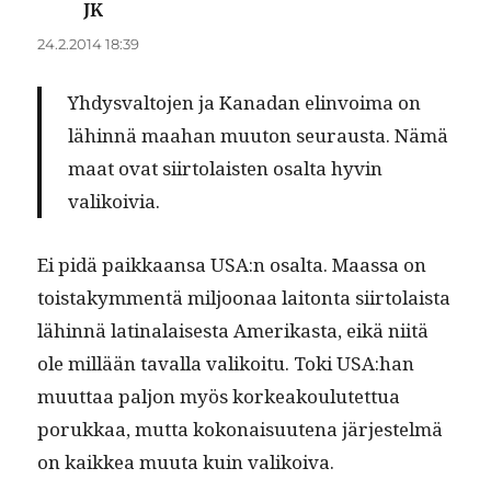
JK
sanoo:
24.2.2014 18:39
Yhdys­val­to­jen ja Kanadan elin­voima on
lähin­nä maa­han muu­ton seu­raus­ta. Nämä
maat ovat siir­to­lais­ten osalta hyvin
valikoivia.
Ei pidä paikkaansa USA:n osalta. Maas­sa on
tois­takym­men­tä miljoon­aa laiton­ta siir­to­laista
lähin­nä lati­nalais­es­ta Amerikas­ta, eikä niitä
ole mil­lään taval­la valikoitu. Toki USA:han
muut­taa paljon myös korkeak­oulutet­tua
porukkaa, mut­ta kokon­aisuute­na jär­jestelmä
on kaikkea muu­ta kuin valikoiva.