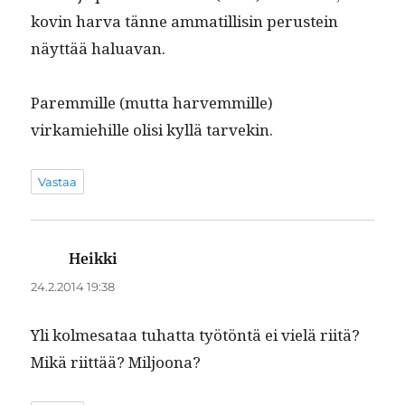
kovin har­va tänne ammatil­lisin perustein
näyt­tää haluavan.
Parem­mille (mut­ta harvem­mille)
virkamiehille olisi kyl­lä tarvekin.
Vastaa
Heikki
sanoo:
24.2.2014 19:38
Yli kolme­sa­taa tuhat­ta työtön­tä ei vielä riitä?
Mikä riit­tää? Miljoona?