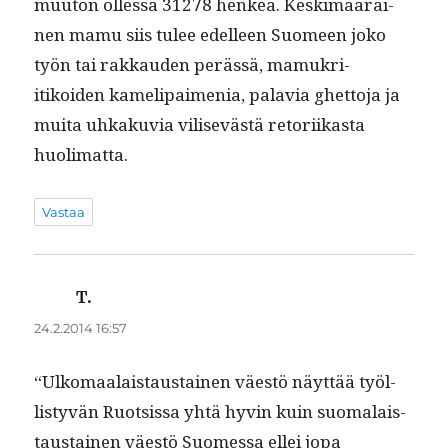
muu­ton ollessa 31278 henkeä. Keskimääräi­
nen mamu siis tulee edelleen Suomeen joko
työn tai rakkau­den perässä, mamukri­
itikoiden kameli­paime­nia, palavia ghet­to­ja ja
mui­ta uhkaku­via vili­sevästä retori­ikas­ta
huolimatta.
Vastaa
T.
sanoo:
24.2.2014 16:57
“Ulko­maalais­taus­tainen väestö näyt­tää työl­
listyvän Ruot­sis­sa yhtä hyvin kuin suo­ma­lais­
taus­tainen väestö Suomes­sa ellei jopa