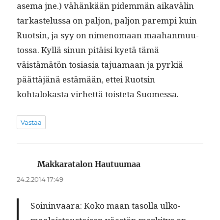
ase­ma jne.) vähänkään pidem­män aikavälin
tarkastelus­sa on paljon, paljon parem­pi kuin
Ruotsin, ja syy on nimeno­maan maa­han­muu­
tossa. Kyl­lä sin­un pitäisi kyetä tämä
väistämätön tosi­a­sia tajua­maan ja pyrk­iä
päät­täjänä estämään, ettei Ruotsin
kohtalokas­ta virhet­tä tois­te­ta Suomessa.
Vastaa
Makkaratalon Hautuumaa
sanoo:
24.2.2014 17:49
Soin­in­vaara:
Koko maan tasol­la ulko­