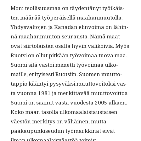
Moni teol­lisu­us­maa on täy­den­tänyt työikäis­
ten määrää työperäisel­lä maa­han­muu­tol­la.
Yhdys­val­to­jen ja Kanadan elin­voima on lähin­
nä maa­han­muu­ton seu­raus­ta. Nämä maat
ovat siir­to­lais­ten osalta hyvin valikoivia. Myös
Ruot­si on ollut pitkään työvoimaa tuo­va maa.
Suo­mi sitä vas­toi menet­ti työvoimaa ulko­
maille, eri­tyis­es­ti Ruot­si­in. Suomen muut­to­
tap­pio kään­tyi pysyväk­si muut­tovoitok­si vas­
ta vuon­na 1981 ja merkit­tävää muut­tovoit­toa
Suo­mi on saanut vas­ta vuodes­ta 2005 alka­en.
Koko maan tasol­la ulko­maalais­taus­taisen
väestön merk­i­tys on vähäi­nen, mut­ta
pääkaupunkiseudun työ­markki­nat eivät
ilman ulko­maalaisväestöä toimisi.