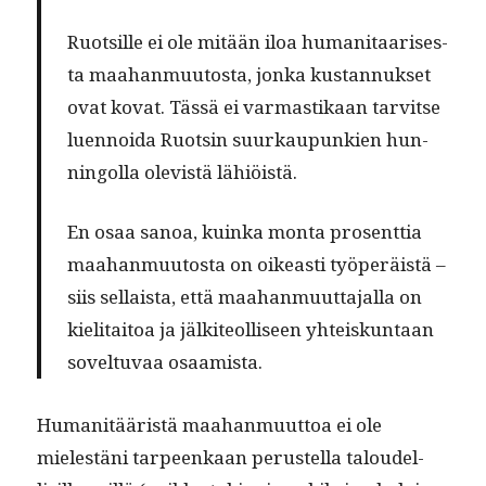
Ruot­sille ei ole mitään iloa human­i­taaris­es­
ta maa­han­muu­tos­ta, jon­ka kus­tan­nuk­set
ovat kovat. Tässä ei var­mas­tikaan tarvitse
luen­noi­da Ruotsin suurkaupunkien hun­
ningol­la ole­vistä lähiöistä.
En osaa sanoa, kuin­ka mon­ta pros­ent­tia
maa­han­muu­tos­ta on oikeasti työperäistä –
siis sel­l­aista, että maa­han­muut­ta­jal­la on
kieli­taitoa ja jälki­te­ol­liseen yhteiskun­taan
sovel­tuvaa osaamista.
Human­itääristä maa­han­muut­toa ei ole
mielestäni tarpeenkaan perustel­la taloudel­