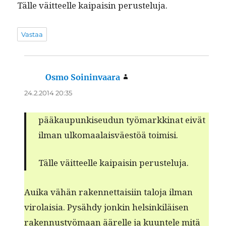
Tälle väit­teelle kaipaisin perusteluja.
Vastaa
Osmo Soininvaara
sanoo:
24.2.2014 20:35
pääkaupunkiseudun työ­markki­nat eivät
ilman ulko­maalaisväestöä toimisi.
Tälle väit­teelle kaipaisin perusteluja.
Aui­ka vähän raken­net­taisi­in talo­ja ilman
viro­laisia. Pysähdy jonkin helsinkiläisen
raken­nustyö­maan äärelle ja kuun­tele mitä