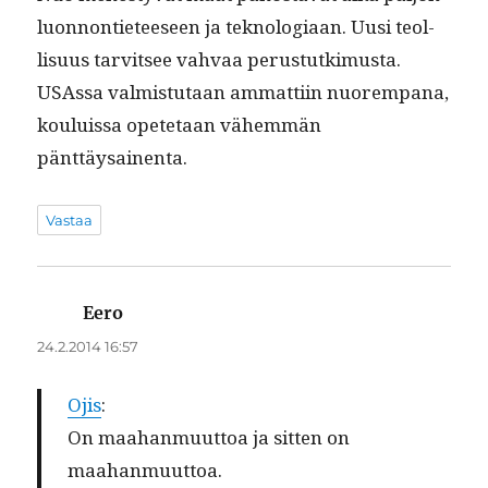
luon­non­ti­eteeseen ja teknolo­giaan. Uusi teol­
lisu­us tarvit­see vah­vaa perus­tutkimus­ta.
USAs­sa valmis­tu­taan ammat­ti­in nuorem­pana,
kouluis­sa opete­taan vähem­män
pänttäysainenta.
Vastaa
Eero
sanoo:
24.2.2014 16:57
Ojis
:
On maa­han­muut­toa ja sit­ten on
maahanmuuttoa.