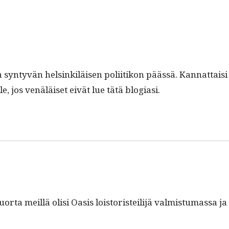
 syn­tyvän helsinkiläisen poli­itikon päässä. Kan­nat­taisi
, jos venäläiset eivät lue tätä blogiasi.
r­ta meil­lä olisi Oasis lois­toris­teil­i­jä valmis­tu­mas­sa ja