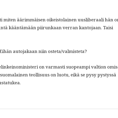
ti miten äärim­mäisen oikeis­to­lainen uus­lib­er­aali hän o
än­tä kään­tämään piirunk­aan ver­ran kan­to­jaan. Taisi
n? Eihän auto­jakaan niin osteta/valmisteta?
elinkeino­min­is­teri on var­masti suo­peampi val­tion omis
l­la suo­ma­lainen teol­lisu­us on luo­tu, eikä se pysy pystyssä
lustatukea.