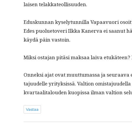
laisen telakkateollisuuden.
Eduskun­nan kyse­ly­tun­nil­la Vapaavuori osoit­
Edes puolue­toveri Ilk­ka Kan­er­va ei saanut h
käy­dä päin vastoin.
Mik­si osta­jan pitäsi mak­saa lai­va etukä­tee
Onnek­si ajat ovat muut­tumas­sa ja seu­raa­va 
ta­ju­udelle yri­tyk­sis­sä. Val­tion omis­ta­ju­ude
kvar­taal­i­talouden kuopis­sa ilman val­tion se
Vastaa