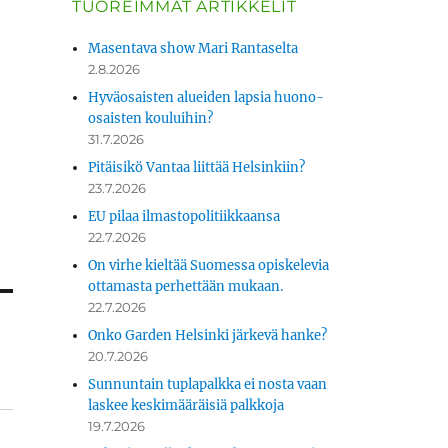
TUOREIMMAT ARTIKKELIT
Masentava show Mari Rantaselta
2.8.2026
Hyväosaisten alueiden lapsia huono-
osaisten kouluihin?
31.7.2026
Pitäisikö Vantaa liittää Helsinkiin?
23.7.2026
EU pilaa ilmastopolitiikkaansa
22.7.2026
On virhe kieltää Suomessa opiskelevia
ottamasta perhettään mukaan.
22.7.2026
Onko Garden Helsinki järkevä hanke?
20.7.2026
Sunnuntain tuplapalkka ei nosta vaan
laskee keskimääräisiä palkkoja
19.7.2026