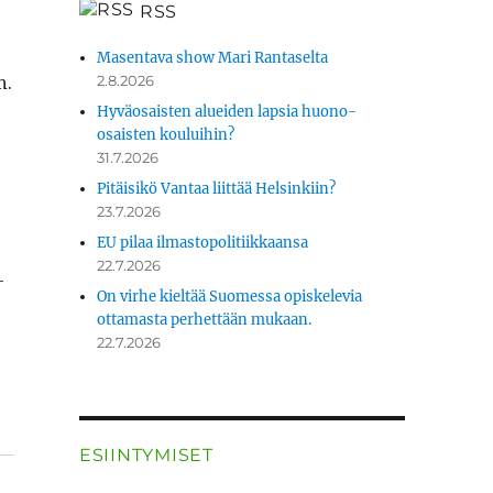
RSS
Masentava show Mari Rantaselta
n.
2.8.2026
Hyväosaisten alueiden lapsia huono-
osaisten kouluihin?
31.7.2026
Pitäisikö Vantaa liittää Helsinkiin?
23.7.2026
EU pilaa ilmastopolitiikkaansa
22.7.2026
­
On virhe kieltää Suomessa opiskelevia
ottamasta perhettään mukaan.
22.7.2026
ESIINTYMISET