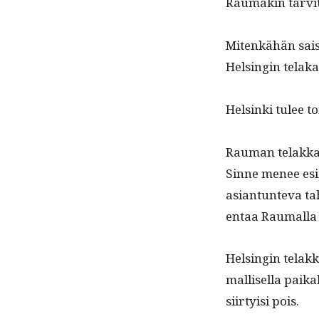
Rau­makin tarvit
Mitenkähän saisi
Helsin­gin telaka
Helsin­ki tulee t
Rau­man telak­ka 
Sinne menee esim
asiantun­te­va ta
en­taa Rau­mal­la
Helsin­gin telak­
mallisel­la paika
siir­ty­isi pois.