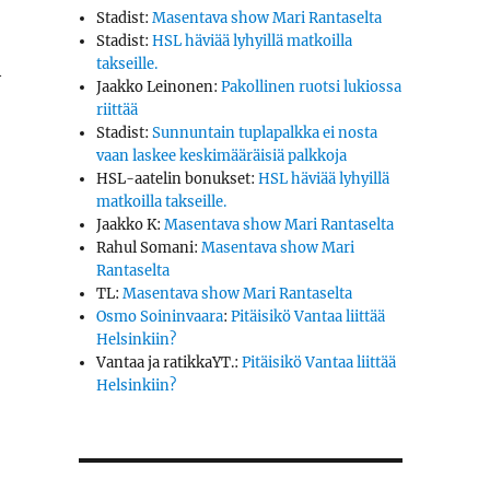
Stadist
:
Masentava show Mari Rantaselta
Stadist
:
HSL häviää lyhyillä matkoilla
takseille.
a
Jaakko Leinonen
:
Pakollinen ruotsi lukiossa
riittää
Stadist
:
Sunnuntain tuplapalkka ei nosta
vaan laskee keskimääräisiä palkkoja
HSL-aatelin bonukset
:
HSL häviää lyhyillä
matkoilla takseille.
Jaakko K
:
Masentava show Mari Rantaselta
Rahul Somani
:
Masentava show Mari
Rantaselta
TL
:
Masentava show Mari Rantaselta
Osmo Soininvaara
:
Pitäisikö Vantaa liittää
Helsinkiin?
Vantaa ja ratikkaYT.
:
Pitäisikö Vantaa liittää
Helsinkiin?