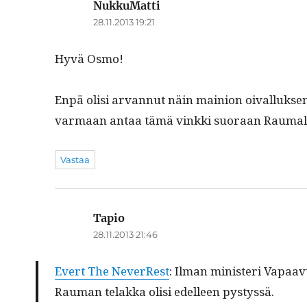
NukkuMatti
sanoo:
28.11.2013 19:21
Hyvä Osmo!
Enpä olisi arvan­nut näin main­ion oival­luk­sen
var­maan antaa tämä vink­ki suo­raan Rau­malle
Vastaa
Tapio
sanoo:
28.11.2013 21:46
Evert The Nev­er­Rest
: Ilman min­is­teri Vapaavuo
Rau­man telak­ka olisi edelleen pystyssä.