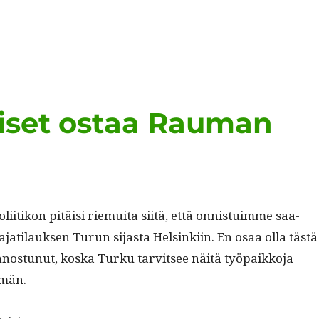
äiset ostaa Rauman
li­itikon pitäisi riemui­ta siitä, että onnis­tu­imme saa­
jati­lauk­sen Turun sijas­ta Helsinki­in. En osaa olla tästä
innos­tunut, kos­ka Turku tarvit­see näitä työ­paikko­ja
män.