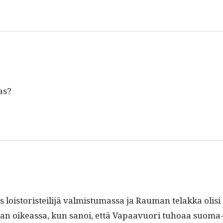
as?
lois­toris­teil­i­jä valmis­tu­mas­sa ja Rau­man telak­ka olisi
van oike­as­sa, kun sanoi, että Vapaavuori tuhoaa suo­ma