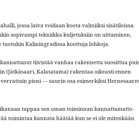
hal­li, jos­sa lai­va voidaan koo­ta valmi­ik­si sisätilois­sa.
kin sopi­vampi tekni­ik­ka kul­je­tuk­si­in on uit­ta­mi­nen,
e tuo­tukin Kalin­ingradis­sa koot­tu­ja lohkoja.
kan­nat­tanut tiivistää van­haa raken­net­ta suosit­tua pui
in (Jätkäsaari, Kalasa­ta­ma) rak­en­taa oikeasti ennen
ver­rat­tain pieni — suurin osa esimerkik­si Her­ne­saare
kanaan tap­paa sen oman toimin­nan kan­nat­ta­mat­to­
 elävää toim­intaa kan­na­ta häätää kun se ei ole mitenkään