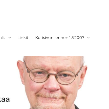
lit
Linkit
Kotisivuni ennen 1.5.2007