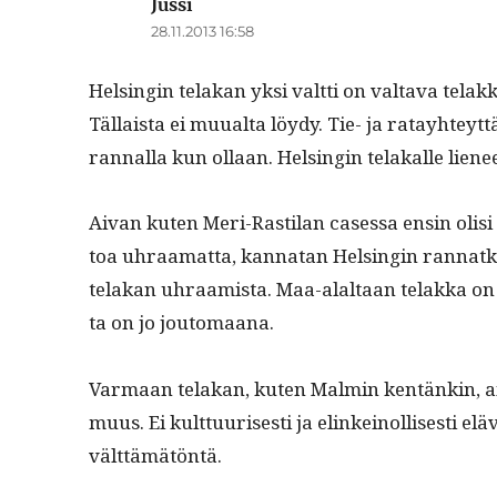
Jussi
sanoo:
28.11.2013 16:58
Helsin­gin telakan yksi valt­ti on val­ta­va telakka­
Täl­laista ei muual­ta löy­dy. Tie- ja ratay­hteyt­tä
ran­nal­la kun ollaan. Helsin­gin telakalle lie­ne
Aivan kuten Meri-Rasti­lan cases­sa ensin olisi 
toa uhraa­mat­ta, kan­natan Helsin­gin ran­natk
telakan uhraamista. Maa-alal­taan telak­ka on 
ta on jo joutomaana.
Var­maan telakan, kuten Malmin ken­tänkin, ai
muus. Ei kult­tuuris­es­ti ja elinkeinol­lis­es­ti
välttämätöntä.