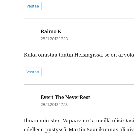
Vastaa
Raimo K
sanoo:
28.11.2013 17:10
Kuka omis­taa ton­tin Helsingis­sä, se on arvok
Vastaa
Evert The NeverRest
sanoo:
28.11.2013 17:13
Ilman min­is­teri Vapaavuor­ta meil­lä olisi Oasis 
edelleen pystyssä. Mar­tin Saarikun­nas oli ai