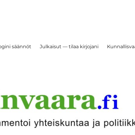
ogini säännöt
Julkaisut — tilaa kirjojani
Kunnallisvaa