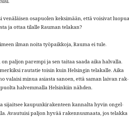
sisi.
 venäläisen osa­puolen kek­simään, että voisi­vat luop­u
s­ta ja ottaa tilalle Rau­man telakan?
oimeen ilman noi­ta työ­paikko­ja, Rau­ma ei tule.
on paljon parem­pi ja sen taitaa saa­da aika hal­val­la.
erkik­si rautatie toisin kuin Helsin­gin telakalle. Aika
ho valaisi min­ua asi­as­ta sanoen, että saman laivan rak­
 puol­ta halvem­mal­la Helsinki­in nähden.
ka sijait­see kaupunki­rak­en­teen kannal­ta hyvin ongel­
lla. Avau­tu­isi paljon hyvää raken­nus­maa­ta, jos telak­ka