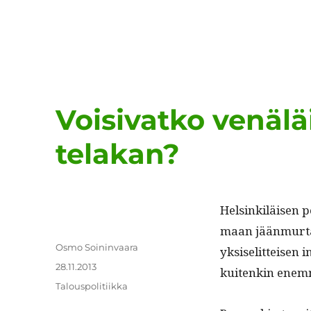
Voisivatko venäl
telakan?
Helsinkiläisen po
maan jään­mur­ta­
Kirjoittaja
Osmo Soininvaara
yksiselit­teisen 
Julkaistu
28.11.2013
kuitenkin enem
Kategoriat
Talouspolitiikka