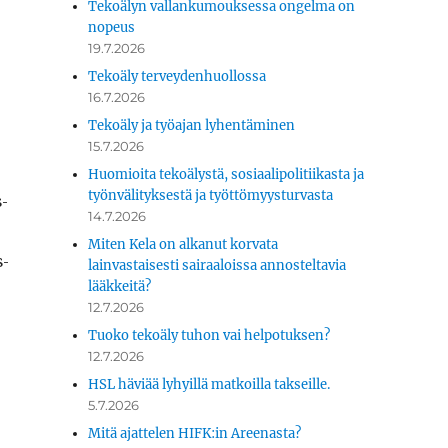
Tekoälyn vallankumouksessa ongelma on
nopeus
19.7.2026
Tekoäly terveydenhuollossa
16.7.2026
Tekoäly ja työajan lyhentäminen
15.7.2026
Huomioita tekoälystä, sosiaalipolitiikasta ja
työnvälityksestä ja työttömyysturvasta
s­
14.7.2026
Miten Kela on alkanut korvata
s­
lainvastaisesti sairaaloissa annosteltavia
lääkkeitä?
12.7.2026
Tuoko tekoäly tuhon vai helpotuksen?
12.7.2026
HSL häviää lyhyillä matkoilla takseille.
5.7.2026
Mitä ajattelen HIFK:in Areenasta?