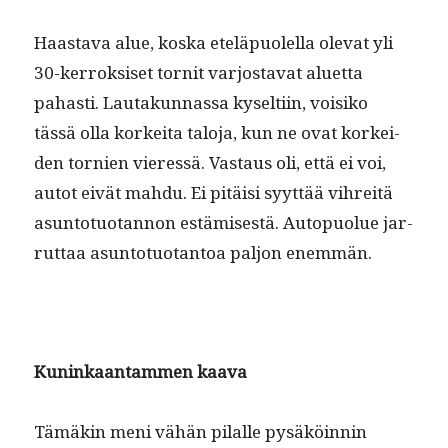
Haas­ta­va alue, kos­ka eteläpuolel­la ole­vat yli
30-ker­roksiset tor­nit var­josta­vat aluet­ta
pahasti. Lau­takun­nas­sa kyselti­in, voisiko
tässä olla korkei­ta talo­ja, kun ne ovat korkei­
den tornien vier­essä. Vas­taus oli, että ei voi,
autot eivät mah­du. Ei pitäisi syyt­tää vihre­itä
asun­to­tuotan­non estämis­es­tä. Autop­uolue jar­
rut­taa asun­to­tuotan­toa paljon enemmän.
Kuninkaan­tam­men kaava
Tämäkin meni vähän pilalle pysäköin­nin