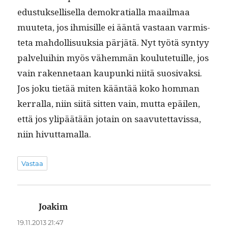
edus­tuk­sel­lisel­la demokra­tial­la maail­maa
muute­ta, jos ihmisille ei ään­tä vas­taan varmis­
te­ta mah­dol­lisuuk­sia pär­jätä. Nyt työtä syn­tyy
palvelui­hin myös vähem­män koulute­tu­ille, jos
vain raken­netaan kaupun­ki niitä suo­si­vak­si.
Jos joku tietää miten kään­tää koko hom­man
ker­ral­la, niin siitä sit­ten vain, mut­ta epäilen,
että jos ylipäätään jotain on saavutet­tavis­sa,
niin hivuttamalla.
Vastaa
Joakim
sanoo:
19.11.2013 21:47