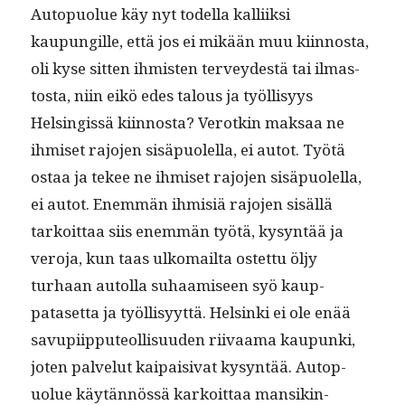
Autop­uolue käy nyt todel­la kalli­ik­si
kaupungille, että jos ei mikään muu kiin­nos­ta,
oli kyse sit­ten ihmis­ten ter­vey­destä tai ilmas­
tos­ta, niin eikö edes talous ja työl­lisyys
Helsingis­sä kiin­nos­ta? Verotkin mak­saa ne
ihmiset rajo­jen sisäpuolel­la, ei autot. Työtä
ostaa ja tekee ne ihmiset rajo­jen sisäpuolel­la,
ei autot. Enem­män ihmisiä rajo­jen sisäl­lä
tarkoit­taa siis enem­män työtä, kysyn­tää ja
vero­ja, kun taas ulko­mail­ta ostet­tu öljy
turhaan autol­la suhaamiseen syö kaup­
pataset­ta ja työl­lisyyt­tä. Helsin­ki ei ole enää
savupi­ip­pute­ol­lisu­u­den riivaa­ma kaupun­ki,
joten palve­lut kaipaisi­vat kysyn­tää. Autop­
uolue käytän­nössä karkoit­taa man­sik­in­