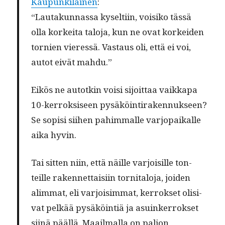
Kaupunki­lainen
:
“Lau­takun­nas­sa kyselti­in, voisiko tässä
olla korkei­ta talo­ja, kun ne ovat korkei­den
tornien vier­essä. Vas­taus oli, että ei voi,
autot eivät mahdu.”
Eikös ne autotkin voisi sijoit­taa vaikka­pa
10-ker­roksiseen pysäköin­ti­raken­nuk­seen?
Se sopisi siihen pahim­malle var­jopaikalle
aika hyvin.
Tai sit­ten niin, että näille var­joisille ton­
teille raken­net­taisi­in tor­ni­talo­ja, joiden
alim­mat, eli var­joisim­mat, ker­rokset oli­si­
vat pelkää pysäköin­tiä ja asuinker­rokset
siinä pääl­lä. Maail­mal­la on paljon