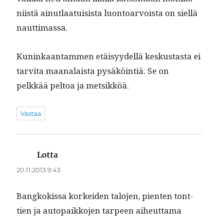
niistä ain­ut­laa­tu­i­sista luon­toar­voista on siel­lä
nauttimassa.
Kuninkaan­tam­men etäisyy­del­lä keskus­tas­ta ei
tarvi­ta maanalaista pysäköin­tiä. Se on
pelkkää pel­toa ja metsikköä.
Vastaa
Lotta
sanoo:
20.11.2013 9:43
Bangkokissa korkei­den talo­jen, pien­ten tont­
tien ja autopaikko­jen tarpeen aiheut­ta­ma