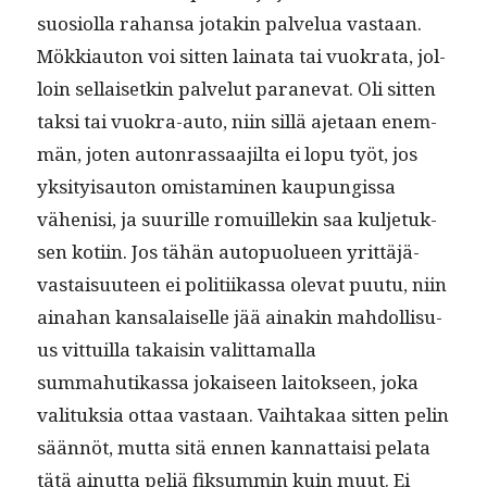
suo­si­ol­la rahansa jotakin palvelua vas­taan.
Mökki­au­ton voi sit­ten laina­ta tai vuokra­ta, jol­
loin sel­l­aisetkin palve­lut paranevat. Oli sit­ten
tak­si tai vuokra-auto, niin sil­lä aje­taan enem­
män, joten auton­ras­saa­jil­ta ei lopu työt, jos
yksi­ty­isau­ton omis­t­a­mi­nen kaupungis­sa
vähenisi, ja suurille romuillekin saa kul­je­tuk­
sen koti­in. Jos tähän autop­uolueen yrit­täjä­
vas­taisu­u­teen ei poli­ti­ikas­sa ole­vat puu­tu, niin
aina­han kansalaiselle jää ainakin mah­dol­lisu­
us vit­tuil­la takaisin valit­ta­mal­la
summahutikas­sa jokaiseen laitok­seen, joka
val­i­tuk­sia ottaa vas­taan. Vai­h­takaa sit­ten pelin
sään­nöt, mut­ta sitä ennen kan­nat­taisi pela­ta
tätä ain­ut­ta peliä fik­sum­min kuin muut. Ei