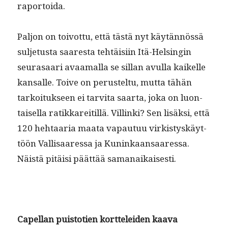
raportoida.
Paljon on toiv­ot­tu, että tästä nyt käytän­nössä
sul­je­tus­ta saares­ta tehtäisi­in Itä-Helsin­gin
seurasaari avaa­mal­la se sil­lan avul­la kaikelle
kansalle. Toive on perustel­tu, mut­ta tähän
tarkoituk­seen ei tarvi­ta saar­ta, joka on luon­
taisel­la ratikkare­it­il­lä. Villin­ki? Sen lisäk­si, että
120 hehtaaria maa­ta vapau­tuu virk­istyskäyt­
töön Val­lisaa­res­sa ja Kuninkaansaa­res­sa.
Näistä pitäisi päät­tää samanaikaisesti.
Capel­lan puis­to­tien kort­telei­den kaava