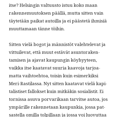
itse? Helsin­gin val­tu­us­to istuu koko maan
raken­nemuu­tok­sen pääl­lä, mut­ta sit­ten vain
täytetään paikat autoil­la ja ei päästetä ihmisiä
muut­ta­maan tänne töihin.
Sit­ten vielä bogot ja män­nistöt vale­htel­e­vat ja
vit­tuil­e­vat, että muut estävät asun­torak­en­
tamisen ja aja­vat kaupun­gin köy­hyy­teen,
vaik­ka itse kaata­vat suuria kaavo­ja tar­joa­
mat­ta vai­h­toe­htoa, toisin kuin esimerkik­si
Meri-Rasti­las­sa. Nyt sit­ten kaata­vat vielä kap­i­
tal­is­tiset fal­lok­set kuin mitkäkin sosial­is­tit. Ei
tor­nissa asu­va por­varikaan tarvitse autoa, jos
ympärille raken­netaan kaupunkia, jos­sa pat­
sastel­la omil­la tolpil­laan ja jos­sa voi luovut­taa