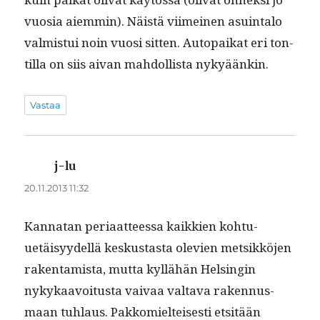
vuosia aiem­min). Näistä viimeinen asuin­ta­lo
valmis­tui noin vuosi sit­ten. Autopaikat eri ton­
til­la on siis aivan mah­dol­lista nykyäänkin.
Vastaa
j-lu
sanoo:
20.11.2013 11:32
Kan­natan peri­aat­teessa kaikkien kohtu­
uetäisyy­del­lä keskus­tas­ta ole­vien met­sikkö­jen
rak­en­tamista, mut­ta kyl­lähän Helsin­gin
nykykaavoitus­ta vaivaa val­ta­va raken­nus­
maan tuh­laus. Pakkomiel­teis­es­ti etsitään