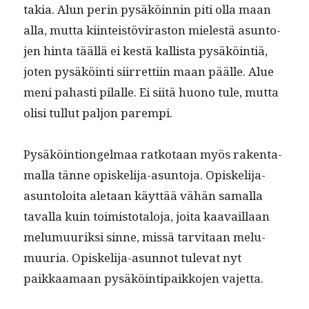
takia. Alun perin pysäköin­nin piti olla maan
alla, mut­ta kiin­teistövi­ras­ton mielestä asun­to­
jen hin­ta tääl­lä ei kestä kallista pysäköin­tiä,
joten pysäköin­ti siir­ret­ti­in maan päälle. Alue
meni pahasti pilalle. Ei siitä huono tule, mut­ta
olisi tul­lut paljon parempi.
Pysäköin­tion­gel­maa ratko­taan myös rak­en­ta­
mal­la tänne opiske­li­ja-asun­to­ja. Opiske­li­ja-
asun­toloi­ta ale­taan käyt­tää vähän samal­la
taval­la kuin toimis­to­talo­ja, joi­ta kaavail­laan
melu­muurik­si sinne, mis­sä tarvi­taan melu­
muuria. Opiske­li­ja-asun­not tule­vat nyt
paikkaa­maan pysäköin­tipaikko­jen vajetta.