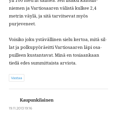
yli 100 metrin salmea. Sen lisäk­si Ram­sin­
niemen ja Var­tiosaaren välistä kul­kee 2,4
metrin väylä, ja sitä tarvit­se­vat myös
purjeveneet.
Voisiko joku ystävälli­nen sielu ker­toa, mitä sil­
lat ja polkupyöräeit­ti Var­tiosaaren läpi osa­
puilleen kus­tan­ta­vat. Minä en tosi­aankaan
tiedä edes sum­mit­taista arviota.
Vastaa
Kaupunkilainen
sanoo:
19.11.2013 19:16