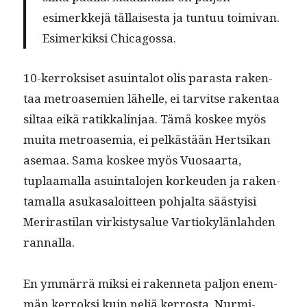
esimerkke­jä täl­lais­es­ta ja tun­tuu toimi­van.
Esimerkik­si Chicagossa.
10-ker­roksiset asuin­talot olis paras­ta rak­en­
taa metroasemien lähelle, ei tarvitse rak­en­taa
sil­taa eikä ratikkalin­jaa. Tämä kos­kee myös
mui­ta metroasemia, ei pelkästään Hert­sikan
ase­maa. Sama kos­kee myös Vuosaar­ta,
tuplaa­mal­la asuin­talo­jen korkeu­den ja rak­en­
ta­mal­la asukasa­loit­teen poh­jal­ta säästy­isi
Meri­rasti­lan virk­istysalue Var­tiokylän­lah­den
rannalla.
En ymmär­rä mik­si ei raken­neta paljon enem­
män ker­roksi kuin neljä ker­rosta, Nur­mi­