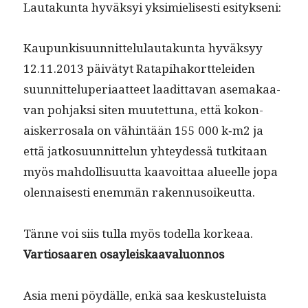
Lau­takun­ta hyväksyi yksimielis­es­ti esitykseni:
Kaupunkisu­un­nit­telu­lau­takun­ta hyväksyy
12.11.2013 päivä­tyt Rat­api­hako­rt­telei­den
suun­nit­telu­pe­ri­aat­teet laa­dit­ta­van ase­makaa­
van poh­jak­si siten muutet­tuna, että kokon­
aisker­rosala on vähin­tään 155 000 k‑m2 ja
että jatko­su­un­nit­telun yhtey­dessä tutk­i­taan
myös mah­dol­lisu­ut­ta kaavoit­taa alueelle jopa
olen­nais­es­ti enem­män rakennusoikeutta.
Tänne voi siis tul­la myös todel­la korkeaa.
Var­tiosaaren osayleiskaavaluonnos
Asia meni pöy­dälle, enkä saa keskusteluista