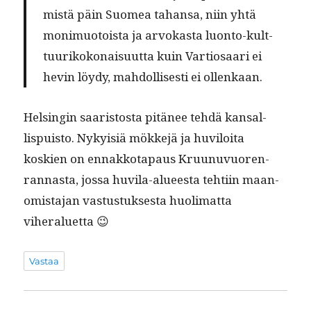
mis­tä päin Suomea tahansa, niin yhtä
mon­imuo­toista ja arvokas­ta luon­to-kult­
tuurikokon­aisu­ut­ta kuin Var­tiosaari ei
hevin löy­dy, mah­dol­lis­es­ti ei ollenkaan.
Helsin­gin saaris­tos­ta pitänee tehdä kansal­
lispuis­to. Nyky­isiä mökke­jä ja huviloi­ta
koskien on ennakko­ta­paus Kru­unuvuoren­
ran­nas­ta, jos­sa huvi­la-alueesta tehti­in maan­
omis­ta­jan vas­tus­tuk­ses­ta huoli­mat­ta
viheraluetta 😉
Vastaa