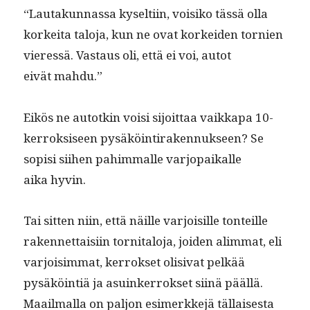
“Lau­takun­nas­sa kyselti­in, voisiko tässä olla
korkei­ta talo­ja, kun ne ovat korkei­den tornien
vier­essä. Vas­taus oli, että ei voi, autot
eivät mahdu.”
Eikös ne autotkin voisi sijoit­taa vaikka­pa 10-
ker­roksiseen pysäköin­ti­raken­nuk­seen? Se
sopisi siihen pahim­malle var­jopaikalle
aika hyvin.
Tai sit­ten niin, että näille var­joisille ton­teille
raken­net­taisi­in tor­ni­talo­ja, joiden alim­mat, eli
var­joisim­mat, ker­rokset oli­si­vat pelkää
pysäköin­tiä ja asuinker­rokset siinä pääl­lä.
Maail­mal­la on paljon esimerkke­jä täl­lais­es­ta