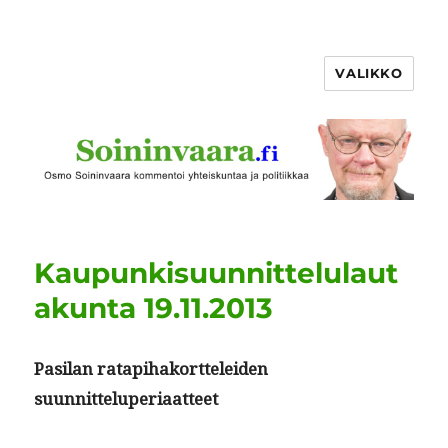
VALIKKO
Kaupunkisuunnittelulaut
akunta 19.11.2013
Pasi­lan rat­api­hako­rt­telei­den
suunnitteluperiaatteet