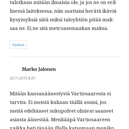
talotkaan mitään ilmaisia ole, ja jos ne on eril­
lisessä laitok­ses­sa, niin saat­taisi herätä ikäviä
kysymyk­siä siitä mik­si taloy­htiön pitää mak­
saa ne. Ei ne sitä metroase­maakan maksa.
Vastaa
Marko Jalonen
sanoo:
20.11.2013 8:27
Mitään kansanäänestys­tä Var­tiosaares­ta ei
tarvi­ta. Ei meistä kukaan tääl­lä asu­isi, jos
meitä edeltäneet sukupol­vet oli­si­vat saa­neet
asi­as­ta äänestää. Menkääpä Var­tiosaa­reen
vaik­ka heti tänään illal­la kat­so­maan moniko