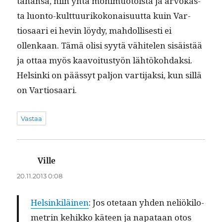
tahansa, niin yhtä mon­imuo­toista ja arvokas­
ta luon­to-kult­tuurikokon­aisu­ut­ta kuin Var­
tiosaari ei hevin löy­dy, mah­dol­lis­es­ti ei
ollenkaan. Tämä olisi syytä vähite­len sisäistää
ja ottaa myös kaavoitustyön lähtöko­hdak­si.
Helsin­ki on päässyt paljon var­ti­jak­si, kun sil­lä
on Vartiosaari.
Vastaa
Ville
sanoo:
20.11.2013 0:08
Helsinkiläi­nen
: Jos ote­taan yhden neliök­ilo­
metrin kehikko käteen ja nap­ataan otos