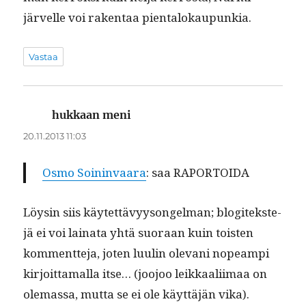
järvelle voi rak­en­taa pientalokaupunkia.
Vastaa
hukkaan meni
sanoo:
20.11.2013 11:03
Osmo Soin­in­vaara
: saa RAPORTOIDA
Löysin siis käytet­tävyysongel­man; blog­itek­ste­
jä ei voi laina­ta yhtä suo­raan kuin tois­t­en
kom­ment­te­ja, joten luulin ole­vani nopeampi
kir­joit­ta­mal­la itse… (joo­joo leikkaali­imaa on
ole­mas­sa, mut­ta se ei ole käyt­täjän vika).