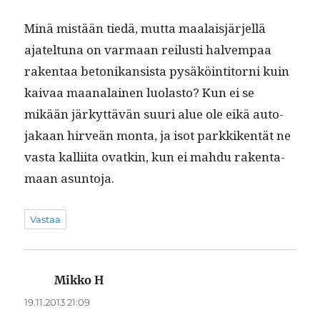
Minä mis­tään tiedä, mut­ta maalaisjär­jel­lä
ajatel­tuna on var­maan reilusti halvem­paa
rak­en­taa betonikan­sista pysäköin­ti­torni kuin
kaivaa maanalainen luo­las­to? Kun ei se
mikään järkyt­tävän suuri alue ole eikä auto­
jakaan hirveän mon­ta, ja isot parkkiken­tät ne
vas­ta kalli­ita ovatkin, kun ei mah­du rak­en­ta­
maan asuntoja.
Vastaa
Mikko H
sanoo:
19.11.2013 21:09