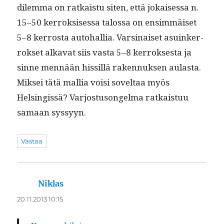
dilem­ma on ratkaistu siten, että jokaises­sa n.
15–50 ker­roksises­sa talos­sa on ensim­mäiset
5–8 ker­rosta auto­hal­lia. Varsi­naiset asuinker­
rokset alka­vat siis vas­ta 5–8 ker­rokses­ta ja
sinne men­nään hissil­lä raken­nuk­sen aulas­ta.
Mik­sei tätä mallia voisi soveltaa myös
Helsingis­sä? Var­jos­tu­songel­ma ratkaistuu
samaan syssyyn.
Vastaa
Niklas
sanoo:
20.11.2013 10:15