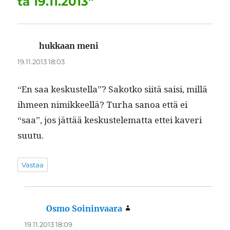
ta 19.11.2013”
hukkaan meni
sanoo:
19.11.2013 18:03
“En saa keskustel­la”? Sakotko siitä saisi, mil­lä
ihmeen nimik­keel­lä? Turha sanoa että ei
“saa”, jos jät­tää keskustelemat­ta ettei kaveri
suutu.
Vastaa
Osmo Soininvaara
sanoo:
19.11.2013 18:09