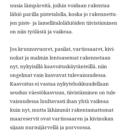
uusia läm­päre­itä, joi­hin voidaan rak­en­taa
lähiö par­il­la pis­te­talol­la, kos­ka jo raken­net­tu­
jen piste- ja lamel­li­talolähiöi­den tiivistämi­nen
on niin työlästä ja vaikeaa.
Jos kru­unuvuoret, pasi­lat, var­tiosaaret, kivi­
nokat ja malmin lentoase­mat raken­netaan
nyt, nyky­isil­lä kaavoituskäytän­teil­lä, niin
ongel­mat vain kas­va­vat tule­vaisu­udessa.
Kaavoitus ei vas­taa nykyte­hokku­udel­laan
seudun väestökasvu­un, tiivistämi­nen on tule­
vaisu­udessa luul­tavasti ihan yhtä vaikeaa
kuin nyt, mut­ta lähim­mät rak­en­ta­mat­tomat
maare­servit ovat var­tiosaaren ja kivi­nokan
sijaan nur­mi­järvel­lä ja porvoossa.