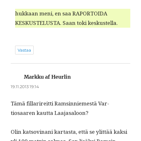
hukkaan meni, en saa RAPORTOIDA
KESKUSTELUSTA. Saan toki keskustella.
Vastaa
Markku af Heurlin
sanoo:
19.11.2013 19:14
Tämä fil­larire­it­ti Ram­sin­niemestä Var­
tiosaaren kaut­ta Laajasaloon?
Olin katso­v­inani kar­tas­ta, että se ylit­tää kak­si