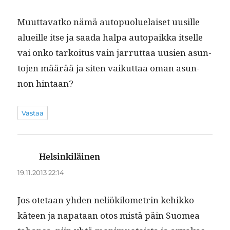
Muut­ta­vatko nämä autop­uolue­laiset uusille
alueille itse ja saa­da hal­pa autopaik­ka itselle
vai onko tarkoi­tus vain jar­rut­taa uusien asun­
to­jen määrää ja siten vaikut­taa oman asun­
non hintaan?
Vastaa
Helsinkiläinen
sanoo:
19.11.2013 22:14
Jos ote­taan yhden neliök­ilo­metrin kehikko
käteen ja nap­ataan otos mis­tä päin Suomea