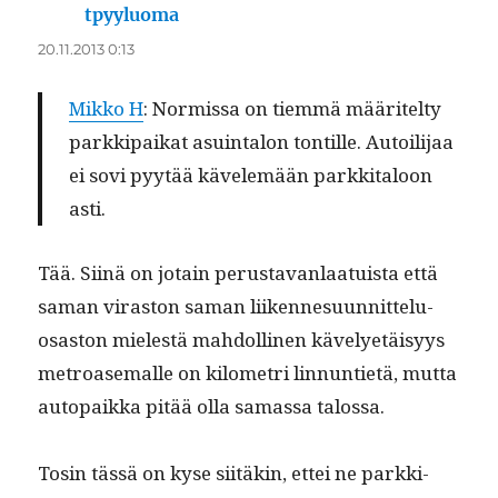
tpyyluoma
sanoo:
20.11.2013 0:13
Mikko H
: Normis­sa on tiem­mä määritel­ty
parkkipaikat asuin­talon ton­tille. Autoil­i­jaa
ei sovi pyytää kävelemään parkki­taloon
asti.
Tää. Siinä on jotain perus­ta­van­laa­tu­ista että
saman viras­ton saman liiken­nesu­un­nit­telu­
osas­ton mielestä mah­dolli­nen käve­lyetäisyys
metroase­malle on kilo­metri lin­nun­ti­etä, mut­ta
autopaik­ka pitää olla samas­sa talossa.
Tosin tässä on kyse siitäkin, ettei ne parkki­