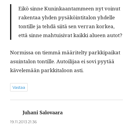
Eikö sinne Kuninkaan­tam­meen nyt voin­ut
rak­en­taa yhden pysäköin­ti­talon yhdelle
ton­tille ja tehdä siitä sen ver­ran korkea,
että sinne mah­tu­isi­vat kaik­ki alueen autot?
Normis­sa on tiem­mä määritel­ty parkkipaikat
asuin­talon ton­tille. Autoil­i­jaa ei sovi pyytää
kävelemään parkki­taloon asti.
Vastaa
Juhani Salovaara
sanoo:
19.11.2013 21:36