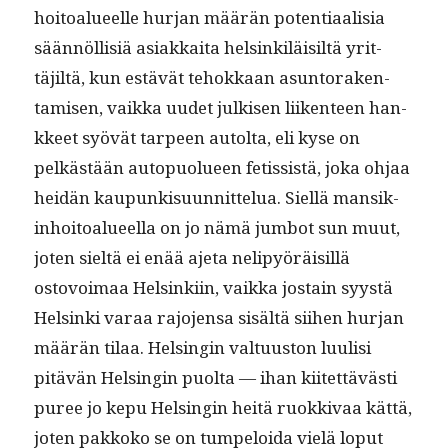
hoitoalueelle hur­jan määrän poten­ti­aal­isia
sään­nöl­lisiä asi­akkai­ta helsinkiläisiltä yrit­
täjiltä, kun estävät tehokkaan asun­torak­en­
tamisen, vaik­ka uudet julkisen liiken­teen han­
kkeet syövät tarpeen autol­ta, eli kyse on
pelkästään autop­uolueen fetis­sistä, joka ohjaa
hei­dän kaupunkisu­un­nit­telua. Siel­lä man­sik­
in­hoitoalueel­la on jo nämä jum­bot sun muut,
joten sieltä ei enää aje­ta nelipyöräisil­lä
ostovoimaa Helsinki­in, vaik­ka jostain syys­tä
Helsin­ki varaa rajo­jen­sa sisältä siihen hur­jan
määrän tilaa. Helsin­gin val­tu­us­ton luulisi
pitävän Helsin­gin puol­ta — ihan kiitet­tävästi
puree jo kepu Helsin­gin heitä ruokki­vaa kät­tä,
joten pakkoko se on tumpeloi­da vielä lop­ut