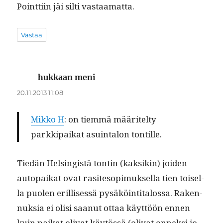
Point­ti­in jäi silti vastaamatta.
Vastaa
hukkaan meni
sanoo:
20.11.2013 11:08
Mikko H
: on tiem­mä määritel­ty
parkkipaikat asuin­talon tontille.
Tiedän Helsingistä ton­tin (kak­sikin) joiden
autopaikat ovat rasite­sopimuk­sel­la tien toisel­
la puolen eril­lisessä pysäköin­ti­talos­sa. Raken­
nuk­sia ei olisi saanut ottaa käyt­töön ennen
kuin paikat oli­vat käytössä (oli­vat onnek­si jo