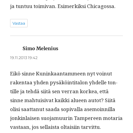
ja tun­tuu toimi­van. Esimerkik­si Chicagossa.
Vastaa
Simo Melenius
sanoo:
19.11.2013 19:42
Eikö sinne Kuninkaan­tam­meen nyt voin­ut
rak­en­taa yhden pysäköin­ti­talon yhdelle ton­
tille ja tehdä siitä sen ver­ran korkea, että
sinne mah­tu­isi­vat kaik­ki alueen autot? Siitä
olisi saat­tanut saa­da sopi­val­la ase­moin­nil­la
jonkin­laisen suo­ja­muurin Tam­pereen motaria
vas­taan, jos sel­l­aista oltaisi­in tarvittu.