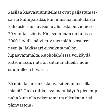
Pasi­lan kaava­su­un­nitel­mat ovat pal­jas­tu­mas­
sa surkuhu­paisik­si, kun muis­taa minkälaisia
kakkoskeskus­tavi­sioi­ta alueesta on viimeiset
20 vuot­ta esitet­ty. Kalasa­ta­maan on tulos­sa
2000-luvulle päivitet­ty metrolähiö ostarei­
neen ja Jätkäsaari ei vaiku­ta paljon
lupaavam­mal­ta. Ruo­ho­lahdessa voi käy­dä
kat­so­mas­sa, mitä on sata­ma-alueille noin
suun­nilleen luvassa.
Eli mitä tästä kaikesta nyt sit­ten pitäisi olla
mieltä? Onko tuh­lail­e­va maankäyt­tö pienem­pi
paha kuin olla rak­en­ta­mat­ta ollenkaan, vai
päinvastoin?