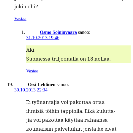
jokin ohi?
Vastaa
Osmo Soininvaara
sanoo:
31.10.2013 19:46
Aki
Suomes­sa triljoon­al­la on 18 nollaa.
Vastaa
Ossi Lehtinen
sanoo:
30.10.2013 22:34
Ei työ­nan­ta­jia voi pakot­taa ottaa
ihmisiä töi­hin tap­pi­ol­la. Eikä kulut­ta­
jia voi pakot­taa käyt­tää rahaansa
koti­maisi­in palvelui­hin joista he eivät