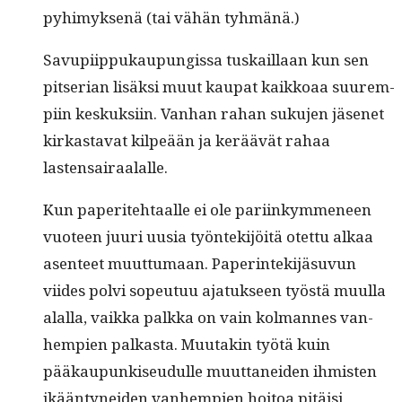
pyhimyk­senä (tai vähän tyhmänä.)
Savupi­ip­pukaupungis­sa tuskail­laan kun sen
pit­ser­ian lisäk­si muut kau­pat kaikkoaa suurem­
pi­in keskuk­si­in. Van­han rahan suku­jen jäsenet
kirkas­ta­vat kilpeään ja keräävät rahaa
lastensairaalalle.
Kun paperite­htaalle ei ole pari­inkymme­neen
vuo­teen juuri uusia työn­tek­i­jöitä otet­tu alkaa
asen­teet muut­tumaan. Paper­in­tek­i­jä­su­vun
viides polvi sopeu­tuu ajatuk­seen työstä muul­la
alal­la, vaik­ka palk­ka on vain kol­mannes van­
hempi­en palka­s­ta. Muu­takin työtä kuin
pääkaupunkiseudulle muut­tanei­den ihmis­ten
ikään­tynei­den van­hempi­en hoitoa pitäisi