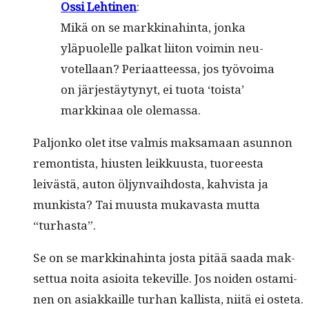
Ossi Lehti­nen
:
Mikä on se markki­nahin­ta, jon­ka
yläpuolelle palkat liiton voimin neu­
votel­laan? Peri­aat­teessa, jos työvoima
on jär­jestäy­tynyt, ei tuo­ta ‘toista’
markki­naa ole olemassa.
Paljonko olet itse valmis mak­samaan asun­non
remon­tista, hiusten leikku­us­ta, tuoreesta
leivästä, auton öljyn­vai­h­dos­ta, kahvista ja
munkista? Tai muus­ta mukavas­ta mut­ta
“turhas­ta”.
Se on se markki­nahin­ta jos­ta pitää saa­da mak­
set­tua noi­ta asioi­ta tekeville. Jos noiden ost­a­mi­
nen on asi­akkaille turhan kallista, niitä ei oste­ta.