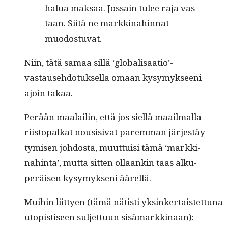
halua mak­saa. Jos­sain tulee raja vas­
taan. Siitä ne markki­nahin­nat
muodostuvat.
Niin, tätä samaa sil­lä ‘globalisaatio’-
vastausehdotuksella omaan kysymyk­seeni
ajoin takaa.
Perään maalailin, että jos siel­lä maail­mal­la
riistopalkat nousi­si­vat parem­man jär­jestäy­
tymisen joh­dos­ta, muut­tuisi tämä ‘markki­
nahin­ta’, mut­ta sit­ten ollaankin taas alku­
peräisen kysymyk­seni äärellä.
Mui­hin liit­tyen (tämä nätisti yksinker­tais­tet­tuna
utopis­tiseen sul­jet­tuun sisämarkkinaan):