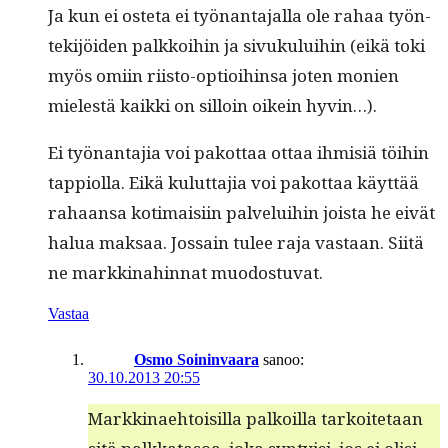
Ja kun ei oste­ta ei työ­nan­ta­jal­la ole rahaa työn­
tek­i­jöi­den palkkoi­hin ja sivuku­lui­hin (eikä toki
myös omi­in riis­to-optioi­hin­sa joten monien
mielestä kaik­ki on sil­loin oikein hyvin…).
Ei työ­nan­ta­jia voi pakot­taa ottaa ihmisiä töi­hin
tap­pi­ol­la. Eikä kulut­ta­jia voi pakot­taa käyt­tää
rahaansa koti­maisi­in palvelui­hin joista he eivät
halua mak­saa. Jos­sain tulee raja vas­taan. Siitä
ne markki­nahin­nat muodostuvat.
Vastaa
Osmo Soininvaara
sanoo:
30.10.2013 20:55
Markki­nae­htoisil­la palkoil­la tarkoite­taan