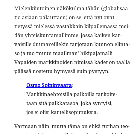
Mie­lenki­in­toinen näkökul­ma tähän (glob­al­isaa­
tio asi­aan palaut­taen) on se, että nyt ovat
tietyssä mielessä vas­takkain kil­paile­mas­sa mei­
dän yhteiskun­ta­mallimme, jos­sa kaiken kar­
vaisille duunareillekin tar­jo­taan kun­non elin­ta­
so ja tuo ‘muun maail­man’ hikipa­ja­malli.
Vapaiden markki­noiden nimis­sä kädet on tääl­lä
päässä nos­tet­tu hymyssä suin pystyyn.
Osmo Soin­in­vaara
:
Markki­nae­htoisil­la palkoil­la tarkoite­
taan sitä palkkata­soa, joka syn­ty­isi,
jos ei olisi kartellisopimuksia.
Var­maan näin, mut­ta tämä on ehkä turhan teo­