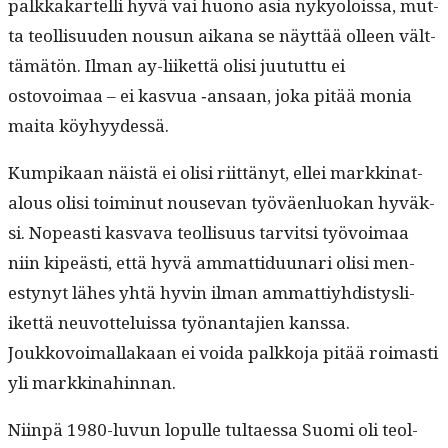
palkkakartel­li hyvä vai huono asia nyky­olois­sa, mut­
ta teol­lisu­u­den nousun aikana se näyt­tää olleen vält­
tämätön. Ilman ay-liiket­tä olisi juu­tut­tu ei
ostovoimaa – ei kasvua ‑ansaan, joka pitää monia
mai­ta köy­hyy­dessä
.
Kumpikaan näistä ei olisi riit­tänyt, ellei markki­na­t­
alous olisi toimin­ut nou­se­van työväen­lu­okan hyväk­
si. Nopeasti kas­va­va teol­lisu­us tarvit­si työvoimaa
niin kipeästi, että hyvä ammat­tidu­u­nari olisi men­
estynyt läh­es yhtä hyvin ilman ammat­tiy­hdis­tys­li­
iket­tä neu­vot­teluis­sa työ­nan­ta­jien kanssa.
Joukkovoimal­lakaan ei voi­da palkko­ja pitää roimasti
yli markkinahinnan.
Niin­pä 1980-luvun lop­ulle tul­taes­sa Suo­mi oli teol­