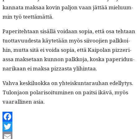
kan­na­ta mak­saa kovin paljon vaan jät­tää mielu­um­
min työ teettämättä.
Paperite­htaan sisäl­lä voidaan sopia, että osa tehtaan
tuot­tavu­ud­es­ta käytetään myös siivoo­jien palkkoi­
hin, mut­ta sitä ei voi­da sopia, että Kaipolan pizze­ri­
as­sa mak­se­taan kun­non palkko­ja, kos­ka paperidu­u­
narikaan ei mak­sa piz­za­s­ta ylihintaa.
Vah­va keskilu­ok­ka on yhteiskun­ta­rauhan edel­ly­tys.
Tulon­jaon polar­isoi­tu­mi­nen on pait­si ikävä, myös
vaar­alli­nen asia.
Facebook
Twitter