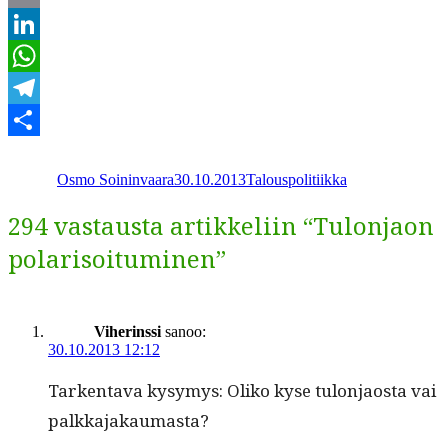
Email
LinkedIn
WhatsApp
Telegram
Kirjoittaja
Julkaistu
Kategoriat
Share
Osmo Soininvaara
30.10.2013
Talouspolitiikka
294 vastausta artikkeliin “Tulonjaon
polarisoituminen”
Viherinssi
sanoo:
30.10.2013 12:12
Tarken­ta­va kysymys: Oliko kyse tulon­jaos­ta vai
palkkajakaumasta?