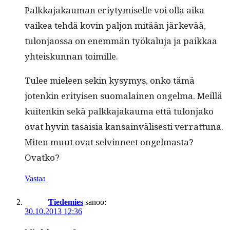
Palkka­jakau­man eriy­tymiselle voi olla aika
vaikea tehdä kovin paljon mitään järkevää,
tulon­jaos­sa on enem­män työkalu­ja ja paikkaa
yhteiskun­nan toimille.
Tulee mieleen sekin kysymys, onko tämä
jotenkin eri­tyisen suo­ma­lainen ongel­ma. Meil­lä
kuitenkin sekä palkka­jakau­ma että tulon­jako
ovat hyvin tasaisia kan­sain­välis­es­ti ver­rat­tuna.
Miten muut ovat selvin­neet ongel­mas­ta?
Ovatko?
Vastaa
Tiedemies
sanoo:
30.10.2013 12:36