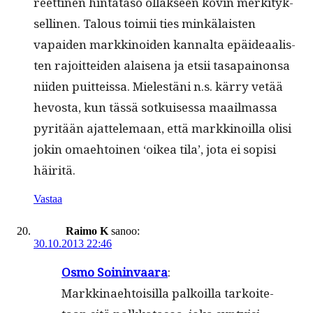
reet­ti­nen hin­tata­so ollak­seen kovin merk­i­tyk­
selli­nen. Talous toimii ties minkälais­ten
vapaiden markki­noiden kannal­ta epäideaal­is­
ten rajoit­tei­den alaise­na ja etsii tas­apain­on­sa
niiden puit­teis­sa. Mielestäni n.s. kär­ry vetää
hevos­ta, kun tässä sotkuises­sa maail­mas­sa
pyritään ajat­tele­maan, että markki­noil­la olisi
jokin omae­htoinen ‘oikea tila’, jota ei sopisi
häiritä.
Vastaa
Raimo K
sanoo:
30.10.2013 22:46
Osmo Soin­in­vaara
:
Markki­nae­htoisil­la palkoil­la tarkoite­