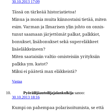
30.10.2013 17:09
Tässä on tärkeää historiatietoa!
Min­ua ja monia mui­ta kiin­nos­taisi tietää, miten
esim. Var­man ja Ilmarisen ylin johto on onnis­
tunut saa­maan jär­jet­tömät palkat, palkkiot,
bonuk­set, lisäbonuk­set sekä super­eläk­keet
lisäeläkkeineen?
Miten saataisi­in val­tio-omis­teisi­in yri­tyk­si­in
palk­ka ym. katot?
Mik­si ei päätetä max eläkkeistä?
Vastaa
Pyöräilijäautoilijajalankulkija
sanoo:
30.10.2013 18:16
Kumpi on pahempaa polar­isoi­tu­mista, se että