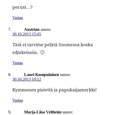
perust.…?
Vastaa
Austrian
sanoo:
30.10.2013 15:45
Tätä ei tarvitse pelätä Suomes­sa kos­ka
edjukeissön.. 🙂
Vastaa
Lauri Kumpulainen
sanoo:
30.10.2013 16:12
Kymme­nen pis­tet­tä ja papukaijamerkki!
Vastaa
Marja-Liisa Veltheim
sanoo: