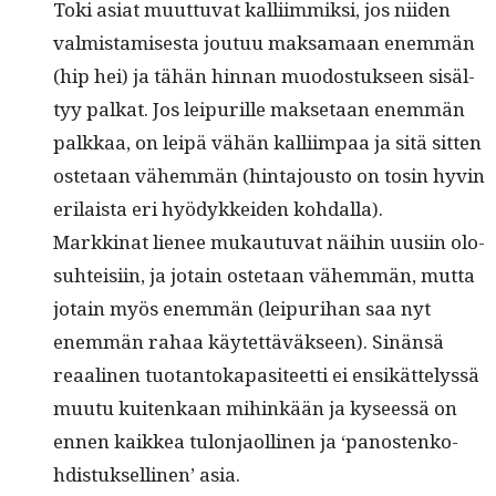
Toki asi­at muut­tuvat kalli­im­mik­si, jos niiden
valmis­tamis­es­ta joutuu mak­samaan enem­män
(hip hei) ja tähän hin­nan muo­dos­tuk­seen sisäl­
tyy palkat. Jos leipurille mak­se­taan enem­män
palkkaa, on leipä vähän kalli­im­paa ja sitä sit­ten
oste­taan vähem­män (hin­ta­jous­to on tosin hyvin
eri­laista eri hyödykkei­den kohdalla).
Markki­nat lie­nee mukau­tu­vat näi­hin uusi­in olo­
suhteisi­in, ja jotain oste­taan vähem­män, mut­ta
jotain myös enem­män (leipuri­han saa nyt
enem­män rahaa käytet­täväk­seen). Sinän­sä
reaa­li­nen tuotan­toka­p­a­siteet­ti ei ensikät­telyssä
muu­tu kuitenkaan mihinkään ja kyseessä on
ennen kaikkea tulon­jaolli­nen ja ‘panos­tenko­
hdis­tuk­selli­nen’ asia.