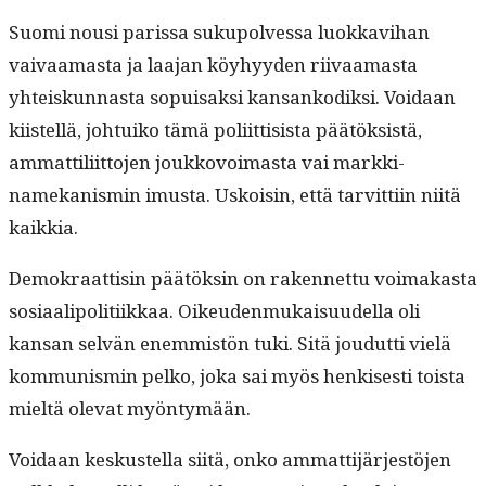
Suo­mi nousi paris­sa sukupolves­sa luokkav­i­han
vaivaa­mas­ta ja laa­jan köy­hyy­den riivaa­mas­ta
yhteiskun­nas­ta sopuisak­si kansankodik­si. Voidaan
kiis­tel­lä, joh­tuiko tämä poli­it­ti­sista päätök­sistä,
ammat­tili­it­to­jen joukkovoimas­ta vai markki­
namekanis­min imus­ta. Uskoisin, että tarvit­ti­in niitä
kaikkia.
Demokraat­tisin päätöksin on raken­net­tu voimakas­ta
sosi­aalipoli­ti­ikkaa. Oikeu­den­mukaisu­udel­la oli
kansan selvän enem­mistön tuki. Sitä joudut­ti vielä
kom­mu­nis­min pelko, joka sai myös henkises­ti toista
mieltä ole­vat myöntymään.
Voidaan keskustel­la siitä, onko ammat­ti­jär­jestö­jen