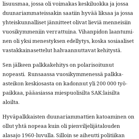
lisu­us­maa, jos­sa oli voimakas keskilu­ok­ka ja jos­sa
duu­nar­i­am­mateis­sakin saati­in hyvää lik­saa ja jos­sa
yhteiskun­nal­liset jän­nit­teet oli­vat lieviä men­neisi­in
vuosikym­meni­in ver­rat­tuina. Vihan­pidon laan­tu­mi­
nen oli yksi men­estyk­sen edel­ly­tys, kos­ka sosi­aaliset
vas­takkainaset­te­lut hal­vaan­nut­ta­vat kehitystä.
Sen jäl­keen palkkake­hi­tys on polar­isoitunut
nopeasti. Run­saas­sa vuosikymme­nessä palk­ka-
asteikon keskiosas­ta on kadon­nut yli 200 000 työ­
paikkaa, pääasi­as­sa miespuolisil­ta SAK:laisilta
aloilta.
Hyvä­palkkaisten duu­nar­i­ammat­tien katoami­nen on
ollut yhtä nopeaa kuin oli pienvil­jeli­jä­talouden
alasajo 1960-luvul­la. Sil­loin se aiheut­ti poli­ti­ikan