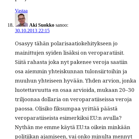
Vastaa
Aki Suokko
sanoo:
30.10.2013 22:15
Osasyy tähän polar­isaa­tioke­hi­tyk­seen jo
mainit­tu­jen syi­den lisäk­si on veroparati­isit.
Siitä rahas­ta joka nyt pak­e­nee vero­ja saati­in
osa aiem­min yhteiskun­nan tulon­si­ir­toi­hin ja
muuhun yhteiseen hyvään. Yhden arvion, jon­ka
luotet­tavu­ut­ta en osaa arvioi­da, mukaan 20–30
triljoon­aa dol­lar­ia on veroparati­i­seis­sa vero­ja
paos­sa. Olisiko fik­sumpaa yrit­tää päästä
veroparati­i­seista esimerkik­si EU:n avul­la?
Nythän me emme käytä EU:ta oikein minkään
poli­ti­ikan ajamiseen, vai onko min­ul­ta men­nyt