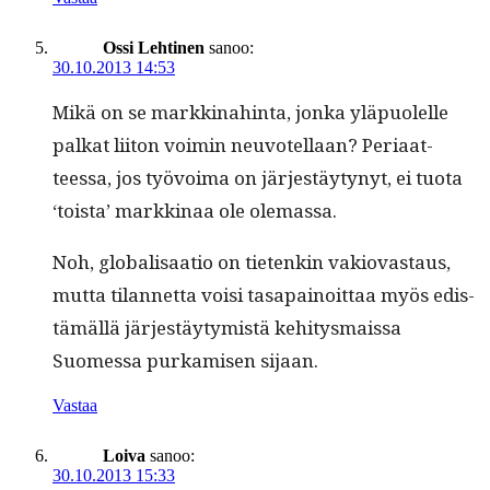
Ossi Lehtinen
sanoo:
30.10.2013 14:53
Mikä on se markki­nahin­ta, jon­ka yläpuolelle
palkat liiton voimin neu­votel­laan? Peri­aat­
teessa, jos työvoima on jär­jestäy­tynyt, ei tuo­ta
‘toista’ markki­naa ole olemassa.
Noh, glob­al­isaa­tio on tietenkin vakio­vas­taus,
mut­ta tilan­net­ta voisi tas­apain­oit­taa myös edis­
tämäl­lä jär­jestäy­tymistä kehi­tys­mais­sa
Suomes­sa purkamisen sijaan.
Vastaa
Loiva
sanoo:
30.10.2013 15:33