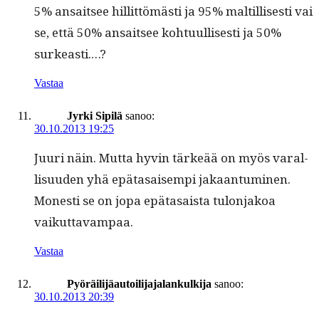
5% ansait­see hillit­tömästi ja 95% maltil­lis­es­ti vai
se, että 50% ansait­see kohtu­ullis­es­ti ja 50%
surkeasti.…?
Vastaa
Jyrki Sipilä
sanoo:
30.10.2013 19:25
Juuri näin. Mut­ta hyvin tärkeää on myös var­al­
lisu­u­den yhä epä­ta­saisem­pi jakaan­tu­mi­nen.
Mon­esti se on jopa epä­ta­saista tulon­jakoa
vaikuttavampaa.
Vastaa
Pyöräilijäautoilijajalankulkija
sanoo:
30.10.2013 20:39