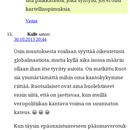
sitä palkkata­soa, joka syn­ty­isi, jos ei olisi
kartellisopimuksia.
Vastaa
Kalle
sanoo:
30.10.2013 20:44
Osin muu­tok­ses­ta voidaan syyt­tää oikeutetusti
glob­al­isaa­tio­ta, mut­ta kyl­lä aika isos­sa määrin
ollaan ihan itse tyrit­ty asioi­ta. On matkit­tu Ruot­
sia ymmärtämät­tä mihin oma kan­tokykymme
riit­tää. Ruot­salaiset ovat aina huole­hti­neet
ensin siitä, että on jaet­tavaa, kun meil­lä
veropoli­ti­ikan kan­ta­va voima on suun­na­ton
kateus. 😀 😀 😀
Kun täysin epäon­nis­tuneeseen pääo­mavero­tuk­