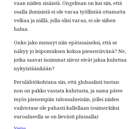
vaan niiden sisäistä. Ongel­man on kai siis, että
osal­la ihmi­sistä ei ole varaa työl­listää otta­mat­ta
velkaa ja niil­lä, jol­la olisi varaa, ei ole siihen
halua.
Onko jako men­nyt niin epä­ta­saisek­si, että se
näkyy jo leipo­muk­sen kokoa pienen­tävänä? Ne,
jot­ka saa­vat isoim­mat siivut eivät jak­sa kulut­taa
nykyistäänkään?
Perulähtöko­htana siis, että globaal­isti tuotan­
non on pakko vas­ta­ta kulu­tus­ta, ja sama pätee
myös pienem­pi­in talousalueisi­in, jollei niiden
vai­h­to­tase ole pahasti kallel­laan (esimerkik­si
euroalueel­la se on lievästi plussalla)
Vastaa