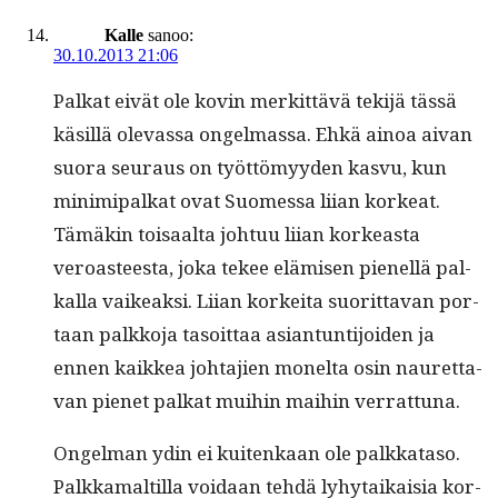
Kalle
sanoo:
30.10.2013 21:06
Palkat eivät ole kovin merkit­tävä tek­i­jä tässä
käsil­lä olevas­sa ongel­mas­sa. Ehkä ain­oa aivan
suo­ra seu­raus on työt­tömyy­den kasvu, kun
min­imi­palkat ovat Suomes­sa liian korkeat.
Tämäkin toisaal­ta johtuu liian korkeas­ta
veroas­t­eesta, joka tekee elämisen pienel­lä pal­
ka­lla vaikeak­si. Liian korkei­ta suorit­ta­van por­
taan palkko­ja tasoit­taa asiantun­ti­joiden ja
ennen kaikkea johta­jien mon­elta osin nau­ret­ta­
van pienet palkat mui­hin mai­hin verrattuna.
Ongel­man ydin ei kuitenkaan ole palkkata­so.
Palkka­maltil­la voidaan tehdä lyhy­taikaisia kor­