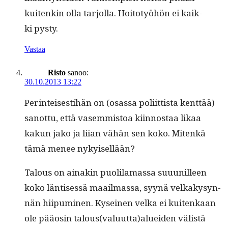
kuitenkin olla tar­jol­la. Hoito­työhön ei kaik­
ki pysty.
Vastaa
Risto
sanoo:
30.10.2013 13:22
Per­in­teis­es­ti­hän on (osas­sa poli­it­tista kent­tää)
san­ot­tu, että vasem­mis­toa kiin­nos­taa likaa
kakun jako ja liian vähän sen koko. Mitenkä
tämä menee nykyisellään?
Talous on ainakin puo­lil­a­mas­sa suu­u­nilleen
koko län­tisessä maail­mas­sa, syynä velka­kysyn­
nän hiipumi­nen. Kyseinen vel­ka ei kuitenkaan
ole pääosin talous(valuutta)alueiden välistä