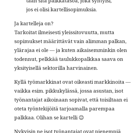
taan sitä palkkata­soa, joka syn­ty­isi,
jos ei olisi kartellisopimuksia.
Ja kartelle­ja on?
Tarkoi­tat ilmeis­es­ti yleis­si­tovu­ut­ta, mut­ta
sopimuk­set määrit­tävät vain alim­man palkan,
ylära­jaa ei ole — ja kuten aikaisem­minkin olen
toden­nut, pelkkää taulukkopalkkaa saa­va on
yksi­tyisel­lä sek­to­ril­la harvinainen.
Kyl­lä työ­markki­nat ovat oikeasti markki­noi­ta —
vaik­ka esim. pikkukylässä, jos­sa asus­tan, isot
työ­nan­ta­jat aikoinaan sopi­vat, että toisil­taan ei
ote­ta työn­tek­i­jöitä tar­joa­mal­la parem­paa
palkkaa. Oli­han se kartelli 😉
Nyky­isin ne isot työ­nan­ta­jat ovat pienem­piä