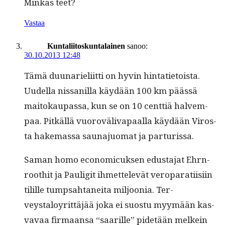
Minkäs teet?
Vastaa
Kuntaliitoskuntalainen
sanoo:
30.10.2013 12:48
Tämä duu­nar­ieli­it­ti on hyvin hintatietoista.
Uudel­la nis­sanil­la käy­dään 100 km päässä
maitokau­pas­sa, kun se on 10 cent­tiä halvem­
paa. Pitkäl­lä vuoroväli­va­paal­la käy­dään Viros­
ta hake­mas­sa sauna­juo­mat ja parturissa.
Saman homo eco­nom­icuk­sen edus­ta­jat Ehrn­
rooth­it ja Paulig­it ihmettelevät veroparati­isi­in
tilille tump­sah­tanei­ta miljoo­nia. Ter­
veystaloyrit­täjää joka ei suos­tu myymään kas­
vavaa fir­maansa “saar­ille” pide­tään melkein