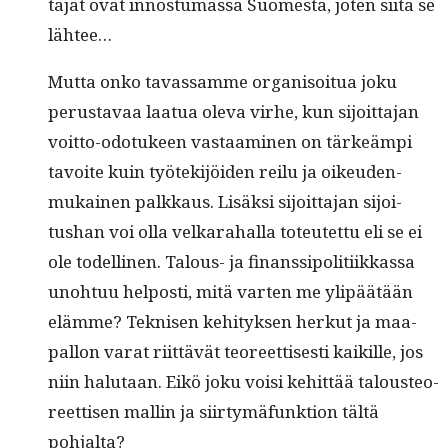
ta­jat ovat innos­tu­mas­sa Suomes­ta, joten siitä se
lähtee…
Mut­ta onko tavas­samme organ­isoitua joku
perus­tavaa laat­ua ole­va virhe, kun sijoit­ta­jan
voit­to-odotu­keen vas­taami­nen on tärkeämpi
tavoite kuin työtek­i­jöi­den reilu ja oikeu­den­
mukainen palkkaus. Lisäk­si sijoit­ta­jan sijoi­
tushan voi olla velka­ra­hal­la toteutet­tu eli se ei
ole todel­li­nen. Talous- ja finanssipoli­ti­ikkas­sa
uno­htuu hel­posti, mitä varten me ylipäätään
elämme? Teknisen kehi­tyk­sen herkut ja maa­
pal­lon varat riit­tävät teo­reet­tis­es­ti kaikille, jos
niin halu­taan. Eikö joku voisi kehit­tää talous­te­o­
reet­tisen mallin ja siir­tymä­funk­tion tältä
pohjalta?