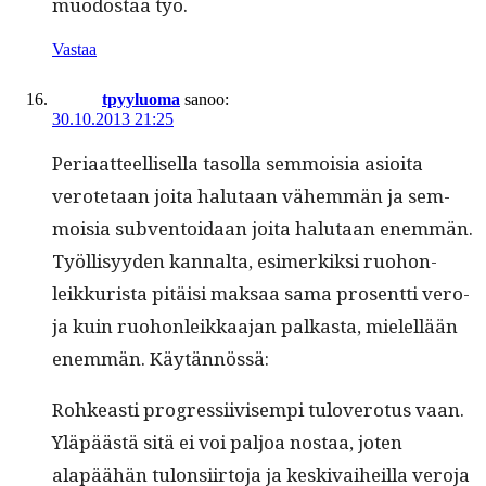
muo­dostaa työ.
Vastaa
tpyyluoma
sanoo:
30.10.2013 21:25
Peri­aat­teel­lisel­la tasol­la sem­moisia asioi­ta
verote­taan joi­ta halu­taan vähem­män ja sem­
moisia sub­ven­toidaan joi­ta halu­taan enem­män.
Työl­lisyy­den kannal­ta, esimerkik­si ruo­hon­
leikkurista pitäisi mak­saa sama pros­ent­ti vero­
ja kuin ruo­hon­leikkaa­jan palka­s­ta, mielel­lään
enem­män. Käytännössä:
Rohkeasti pro­gres­si­ivisem­pi tulovero­tus vaan.
Yläpäästä sitä ei voi paljoa nos­taa, joten
alapäähän tulon­si­ir­to­ja ja keski­vai­heil­la vero­ja