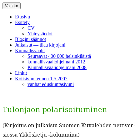
Siirry
Valikko
sisältöön
Etusivu
Esittely
CV
Yhteystiedot
Blogini säännöt
Julkaisut — tilaa kirjojani
Kunnallisvaalit
Seuraavat 400 000 helsinkiläistä
kunnallisvaaliohjelmani 2012
Kunnallisvaaliohjelmani 2008
Linkit
Kotisivuni ennen 1.5.2007
vanhat eduskuntasivuni
Tulonjaon polarisoituminen
(Kir­joi­tus on julka­istu Suomen Kuvale­hden net­tiver­
sios­sa Ykkös­ketju ‑kolumn­i­na)