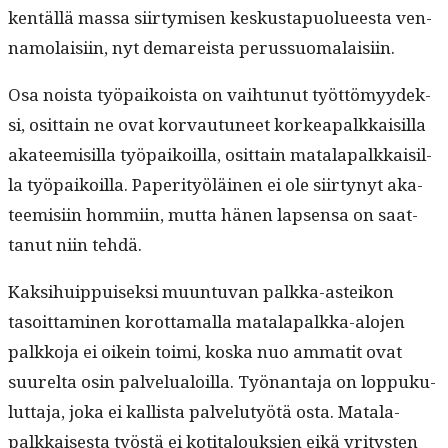
ken­täl­lä mas­sa siir­tymisen keskustapuolueesta ven­
namo­laisi­in, nyt demareista perussuomalaisiin.
Osa noista työ­paikoista on vai­h­tunut työt­tömyy­dek­
si, osit­tain ne ovat kor­vau­tuneet korkea­palkkaisil­la
aka­teemisil­la työ­paikoil­la, osit­tain mata­la­palkkaisil­
la työ­paikoil­la. Paper­i­työläi­nen ei ole siir­tynyt aka­
teemisi­in hom­mi­in, mut­ta hänen lapsen­sa on saat­
tanut niin tehdä.
Kak­si­huip­puisek­si muun­tu­van palk­ka-asteikon
tasoit­ta­mi­nen korot­ta­mal­la mata­la­palk­ka-alo­jen
palkko­ja ei oikein toi­mi, kos­ka nuo ammatit ovat
suurelta osin palvelu­aloil­la. Työ­nan­ta­ja on lop­puku­
lut­ta­ja, joka ei kallista palve­lu­työtä osta. Mata­la­
palkkaises­ta työstä ei koti­talouk­sien eikä yri­tys­ten