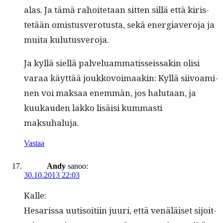
alas. Ja tämä rahoite­taan sit­ten sil­lä että kiris­
tetään omis­tusvero­tus­ta, sekä ener­giavero­ja ja
mui­ta kulutusveroja.
Ja kyl­lä siel­lä palvelu­am­ma­tis­seis­sakin olisi
varaa käyt­tää joukkovoimaakin: Kyl­lä siivoami­
nen voi mak­saa enem­män, jos halu­taan, ja
kuukau­den lakko lisäisi kum­masti
maksuhaluja.
Vastaa
Andy
sanoo:
30.10.2013 22:03
Kalle:
Hesaris­sa uuti­soiti­in juuri, että venäläiset sijoit­