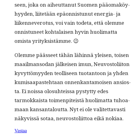
seen, joka on aiheut­tanut Suomen pääo­maköy­
hyy­den, liitetään epäon­nis­tunut ener­gia- ja
liiken­n­evero­tus, voi vain tode­ta, että olemme
onnis­tuneet kohta­laisen hyvin huoli­mat­ta
omista yrityksistämme. 😉
Olemme päässeet tähän lähin­nä yleisen, toisen
maail­man­so­dan jälkeisen imun, Neu­vos­toli­iton
kyvyt­tömyy­den teol­liseen tuotan­toon ja yhden
kumisaa­paste­htaan onnenkan­ta­moi­sen ansios­
ta. Ei nois­sa olo­suhteis­sa pystyt­ty edes
tarmokkaista toimen­piteistä huoli­mat­ta tuhoa­
maan kansan­talout­ta. Nyt ei ole valitet­tavasti
näkyvis­sä sotaa, neu­vos­toli­it­toa eikä nokiaa.
Vastaa