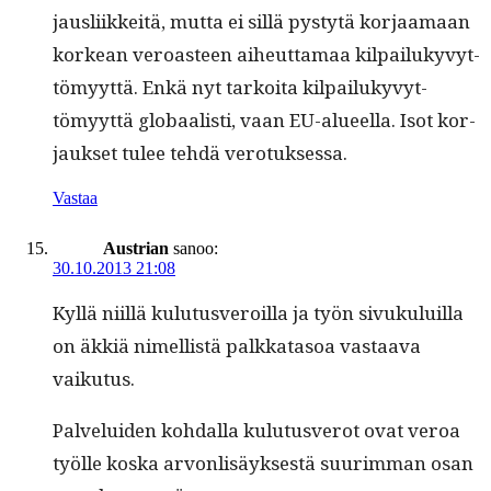
jaus­li­ikkeitä, mut­ta ei sil­lä pystytä kor­jaa­maan
korkean veroas­t­een aiheut­ta­maa kil­pailukyvyt­
tömyyt­tä. Enkä nyt tarkoi­ta kil­pailukyvyt­
tömyyt­tä globaal­isti, vaan EU-alueel­la. Isot kor­
jauk­set tulee tehdä verotuksessa.
Vastaa
Austrian
sanoo:
30.10.2013 21:08
Kyl­lä niil­lä kulu­tusveroil­la ja työn sivuku­luil­la
on äkkiä nimel­listä palkkata­soa vas­taa­va
vaikutus.
Palvelu­iden kohdal­la kulu­tusverot ovat veroa
työlle kos­ka arvon­lisäyk­ses­tä suurim­man osan