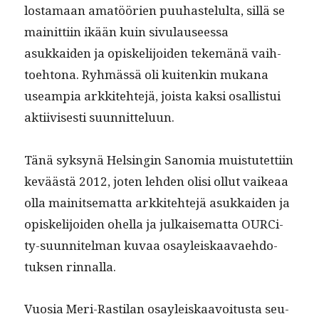
losta­maan amatöörien puuhastelul­ta, sil­lä se
mainit­ti­in ikään kuin sivu­lauseessa
asukkaiden ja opiske­li­joiden tekemänä vai­h­
toe­htona. Ryh­mässä oli kuitenkin mukana
use­ampia arkkite­hte­jä, joista kak­si osal­lis­tui
akti­ivis­es­ti suunnitteluun.
Tänä syksynä Helsin­gin Sanomia muis­tutet­ti­in
keväästä 2012, joten lehden olisi ollut vaikeaa
olla mainit­se­mat­ta arkkite­hte­jä asukkaiden ja
opiske­li­joiden ohel­la ja julkaise­mat­ta OURCi­
ty-suun­nitel­man kuvaa osayleiskaavae­hdo­
tuk­sen rinnalla.
Vuosia Meri-Rasti­lan osayleiskaavoitus­ta seu­