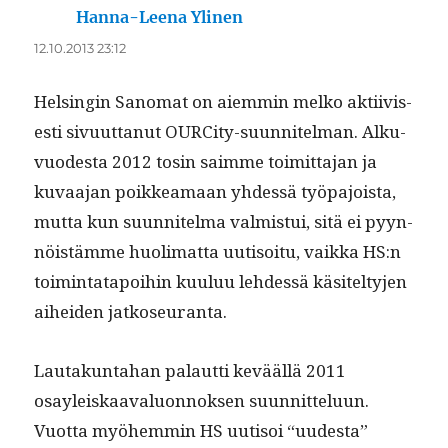
Hanna-Leena Ylinen
sanoo:
12.10.2013 23:12
Helsin­gin Sanomat on aiem­min melko akti­ivis­
es­ti sivu­ut­tanut OURCi­ty-suun­nitel­man. Alku­
vuodes­ta 2012 tosin saimme toimit­ta­jan ja
kuvaa­jan poikkea­maan yhdessä työ­pa­joista,
mut­ta kun suun­nitel­ma valmis­tui, sitä ei pyyn­
nöistämme huoli­mat­ta uuti­soitu, vaik­ka HS:n
toim­intat­apoi­hin kuu­luu lehdessä käsitel­ty­jen
aihei­den jatkoseuranta.
Lau­takun­ta­han palaut­ti kevääl­lä 2011
osayleiskaaval­u­on­nok­sen suun­nit­telu­un.
Vuot­ta myöhem­min HS uuti­soi “uud­es­ta”