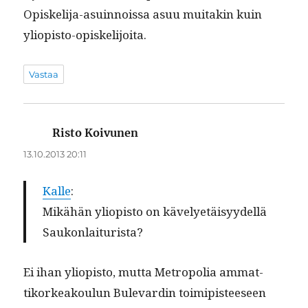
Opiske­li­ja-asuin­nois­sa asuu muitakin kuin
yliopisto-opiskelijoita.
Vastaa
Risto Koivunen
sanoo:
13.10.2013 20:11
Kalle
:
Mikähän yliopis­to on käve­lyetäisyy­del­lä
Saukonlaiturista?
Ei ihan yliopis­to, mut­ta Metropo­lia ammat­
tiko­rkeak­oulun Bule­vardin toimip­is­teeseen