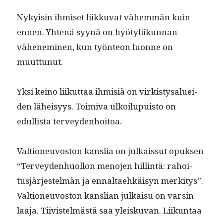
Nyky­isin ihmiset liikku­vat vähem­män kuin
ennen. Yht­enä syynä on hyötyli­ikun­nan
vähen­e­m­i­nen, kun työn­teon luonne on
muuttunut.
Yksi keino liikut­taa ihmisiä on virk­istysaluei­
den läheisyys. Toimi­va ulkoilupuis­to on
edullista terveydenhoitoa.
Val­tioneu­vos­ton kanslia on julkaissut opuk­sen
“Ter­vey­den­huol­lon meno­jen hillintä: rahoi­
tusjär­jestelmän ja ennal­taehkäisyn merk­i­tys”.
Val­tioneu­vos­ton kanslian julka­isu on varsin
laa­ja. Tiivis­telmästä saa yleisku­van. Liikun­taa