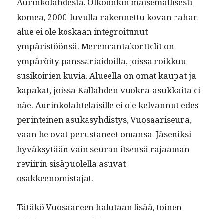
Aurinko­lahdes­ta. Olkoonkin maise­mallis­es­ti
komea, 2000-luvul­la raken­net­tu kovan rahan
alue ei ole koskaan inte­groitunut
ympäristöön­sä. Meren­ran­tako­rt­telit on
ympäröi­ty panssari­aidoil­la, jois­sa roikkuu
susikoirien kuvia. Alueel­la on omat kau­pat ja
kapakat, jois­sa Kallah­den vuokra-asukkai­ta ei
näe. Aurinko­lahte­laisille ei ole kel­van­nut edes
per­in­teinen asukasy­hdis­tys, Vuosaariseu­ra,
vaan he ovat perus­ta­neet omansa. Jäseniksi
hyväksytään vain seu­ran itsen­sä rajaa­man
revi­irin sisäpuolel­la asu­vat
osakkeenomistajat.
Tätäkö Vuosaa­reen halu­taan lisää, toinen