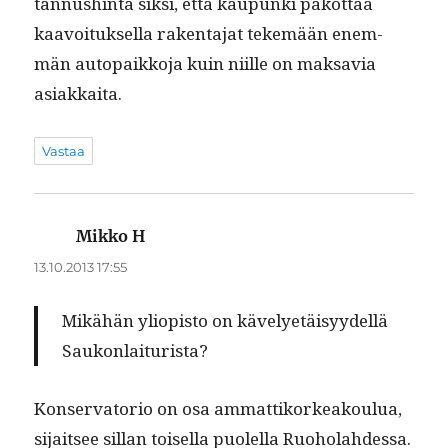
tan­nush­in­ta sik­si, että kaupun­ki pakot­taa
kaavoituk­sel­la rak­en­ta­jat tekemään enem­
män autopaikko­ja kuin niille on mak­savia
asiakkaita.
Vastaa
Mikko H
sanoo:
13.10.2013 17:55
Mikähän yliopis­to on käve­lyetäisyy­del­lä
Saukonlaiturista?
Kon­ser­va­to­rio on osa ammat­tiko­rkeak­oulua,
sijait­see sil­lan toisel­la puolel­la Ruo­ho­lahdessa.