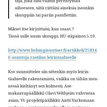
ta­ja, joka olisi valmis pere­htymää
aiheeseen, siitä riit­täisi ainek­sia isoonkin
sku­up­pi­in tai pari­in pamflettiin.
Mik­set itse kir­joit­taisi, kun osaat..?
Tässä sulle uusin sku­up­pi, HU-itä­pain­os 5.10.
http://www.helsinginuutiset.fi/artikkeli/25834
6-asuntoja-rastilan-leirintaalueelle
Ksv suun­nit­telee siis sit­tenkin myös leir­in­
täalueelle rak­en­tamista, vaik­ka on tähän men­
nessä kieltänyt sen kol­mesti. Ase­
makaavapääl­likkö Olavi Velth­jeim vahvis­taa
asian. Vt. pro­jek­tipääl­likkö Antti Varke­maan