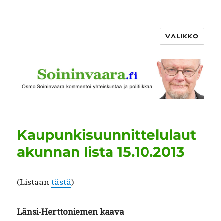
VALIKKO
Kaupunkisuunnittelulaut
akunnan lista 15.10.2013
(Lis­taan
tästä
)
Län­si-Hert­toniemen kaava