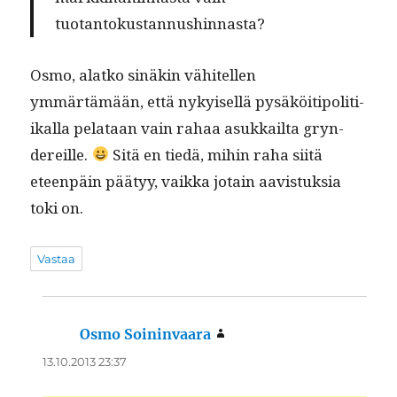
tuotantokustannushinnasta?
Osmo, alatko sinäkin vähitellen
ymmärtämään, että nykyisel­lä pysäköi­tipoli­ti­
ikalla pelataan vain rahaa asukkail­ta gryn­
dereille.
Sitä en tiedä, mihin raha siitä
eteen­päin pää­tyy, vaik­ka jotain aav­is­tuk­sia
toki on.
Vastaa
Osmo Soininvaara
sanoo:
13.10.2013 23:37