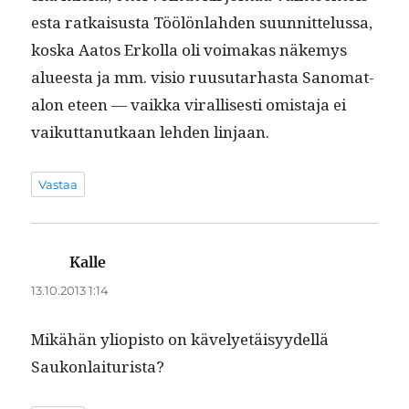
es­ta ratkais­us­ta Töölön­lah­den suun­nit­telus­sa,
kos­ka Aatos Erkol­la oli voimakas näke­mys
alueesta ja mm. visio ruusu­tarhas­ta Sanomat­
alon eteen — vaik­ka viral­lis­es­ti omis­ta­ja ei
vaikut­tanutkaan lehden linjaan.
Vastaa
Kalle
sanoo:
13.10.2013 1:14
Mikähän yliopis­to on käve­lyetäisyy­del­lä
Saukonlaiturista?