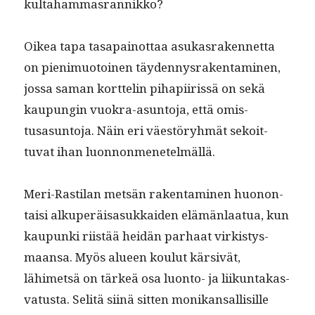
kultahammasrannikko?
Oikea tapa tas­apain­ot­taa asukas­raken­net­ta
on pien­imuo­toinen täy­den­nys­rak­en­t­a­mi­nen,
jos­sa saman kort­telin pihapi­iris­sä on sekä
kaupun­gin vuokra-asun­to­ja, että omis­
tusasun­to­ja. Näin eri väestöryh­mät sekoit­
tuvat ihan luonnonmenetelmällä.
Meri-Rasti­lan met­sän rak­en­t­a­mi­nen huonon­
taisi alku­peräisas­ukkaiden elämän­laat­ua, kun
kaupun­ki riistää hei­dän parhaat virk­istys­
maansa. Myös alueen koulut kär­sivät,
lähimet­sä on tärkeä osa luon­to- ja liikun­takas­
va­tus­ta. Selitä siinä sit­ten monikansal­lisille