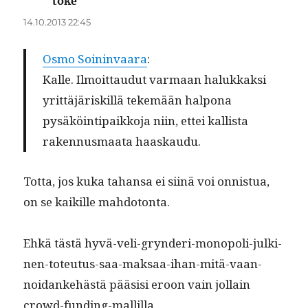
toke
sanoo:
14.10.2013 22:45
Osmo Soin­in­vaara
:
Kalle. Ilmoit­taudut var­maan halukkak­si
yrit­täjäriskil­lä tekemään halpona
pysäköin­tipaikko­ja niin, ettei kallista
raken­nus­maa­ta haaskaudu.
Tot­ta, jos kuka tahansa ei siinä voi onnis­tua,
on se kaikille mahdotonta.
Ehkä tästä hyvä-veli-gryn­deri-monop­o­li-julki­
nen-toteu­tus-saa-mak­saa-ihan-mitä-vaan-
noidanke­hästä pää­sisi eroon vain jol­lain
crowd-funding-mallilla.