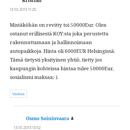
Kristian
sanoo:
13.10.2013 11:25
Mis­täköhän on revit­ty toi 50000Eur. Olen
ostanut eril­lis­es­tä KOY:sta joka perustet­tu
raken­nut­ta­maan ja hallinnoimaan
autopaikko­ja. Hin­ta oli 6000EUR Helsingis­sä.
Tämä tietysti yksi­tyi­nen yhtiö, tiet­ty jos
kaupun­gin kohteis­sa hin­taa tulee 50000Eur,
sosial­is­mi maksaa;-).
Vastaa
Osmo Soininvaara
sanoo:
13.10.2013 13:52