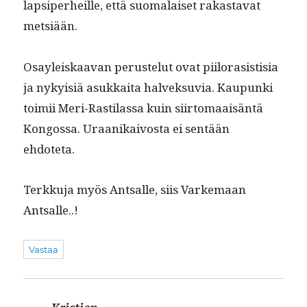
lap­siper­heille, että suo­ma­laiset rakas­ta­vat
metsiään.
Osayleiskaa­van peruste­lut ovat piilo­rasis­tisia
ja nyky­isiä asukkai­ta halvek­su­via. Kaupun­ki
toimii Meri-Rasti­las­sa kuin siir­tomaaisän­tä
Kon­gos­sa. Uraanikaivos­ta ei sen­tään
ehdoteta.
Terkku­ja myös Antsalle, siis Varke­maan
Antsalle..!
Vastaa