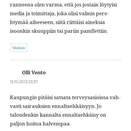
ran­neena olen var­ma, että jos jostain löy­ty­isi
media ja toimit­ta­ja, joka olisi valmis pere­
htymää aiheeseen, siitä riit­täisi ainek­sia
isoonkin sku­up­pi­in tai pari­in pamflettiin.
Vastaa
Olli Vento
sanoo:
12.10.2013 23:37
Kaupun­gin pitäisi sat­sa­ta ter­veysasiois­sa vah­
vasti sairauk­sien ennal­taehkäisyyn. Jo
taloudenkin kannal­ta ennal­taehkäisy on
paljon hoitoa halvempaa.