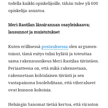
todel­la kaik­ki opiske­li­joille, tähän tulee yli 600
opiskelija-asuntoa.
Meri-Rasti­lan län­sir­an­nan osayleiskaa­va;
lausun­not ja muistutukset
Kuten eril­lisessä
postauk­ses­sa
olen argu­men­
toin­ut, tämä esi­tys tulisi hylätä ja toteut­taa
sama raken­nu­soikeus Meri-Rasti­laa tiivistäen.
Peri­aat­teena on, että mikä raken­netaan,
raken­netaan kohta­laisen tiivi­isti ja sen
vastapain­ona huole­hdi­taan, että viher­alueet
ovat kun­non kokoisia.
Helsin­gin Sanomat tietää ker­toa, että viras­ton