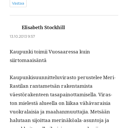
Vastaa
Elisabeth Stockhill
sanoo:
13.10.2013 9:57
Kaupun­ki toimii Vuosaa­res­sa kuin
siirtomaaisäntä
Kaupunkisu­un­nit­telu­vi­ras­to perustelee Meri-
Rasti­lan rantamet­sän rak­en­tamista
väestörak­en­teen tas­apain­ot­tamisel­la. Viras­
ton mielestä alueel­la on liikaa vähä­varaisia
vuokralaisia ja maa­han­muut­ta­jia. Met­sään
halu­taan sijoit­taa mer­inäköala-asun­to­ja ja