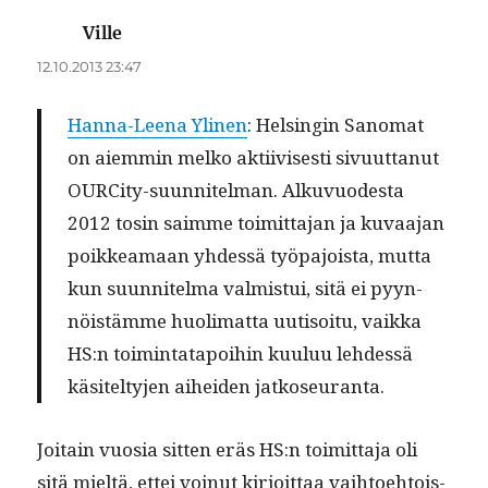
Ville
sanoo:
12.10.2013 23:47
Han­na-Leena Yli­nen
: Helsin­gin Sanomat
on aiem­min melko akti­ivis­es­ti sivu­ut­tanut
OURCi­ty-suun­nitel­man. Alku­vuodes­ta
2012 tosin saimme toimit­ta­jan ja kuvaa­jan
poikkea­maan yhdessä työ­pa­joista, mut­ta
kun suun­nitel­ma valmis­tui, sitä ei pyyn­
nöistämme huoli­mat­ta uuti­soitu, vaik­ka
HS:n toim­intat­apoi­hin kuu­luu lehdessä
käsitel­ty­jen aihei­den jatkoseuranta.
Joitain vuosia sit­ten eräs HS:n toimit­ta­ja oli
sitä mieltä, ettei voin­ut kir­joit­taa vai­h­toe­htois­