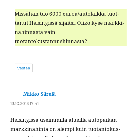
Mis­sähän tuo 6000 euroa/autolaikka tuot­
tanut Helsingis­sä sijait­si. Oliko kyse markki­
nahin­nas­ta vain
tuotantokustannushinnasta?
Vastaa
Mikko Särelä
sanoo:
13.10.2013 17:41
Helsingis­sä useim­mil­la alueil­la autopaikan
markki­nahin­ta on alem­pi kuin tuotan­tokus­