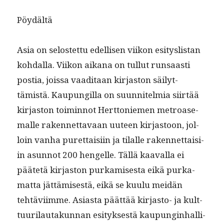
Pöy­dältä
Asia on selostet­tu edel­lisen viikon esi­tys­lis­tan
kohdal­la. Viikon aikana on tul­lut run­saasti
pos­tia, jois­sa vaa­di­taan kir­jas­ton säi­lyt­
tämistä. Kaupungilla on suun­nitelmia siirtää
kir­jas­ton toimin­not Hert­toniemen metroase­
malle raken­net­tavaan uuteen kir­jas­toon, jol­
loin van­ha puret­taisi­in ja tilalle raken­net­taisi­
in asun­not 200 hen­gelle. Täl­lä kaaval­la ei
päätetä kir­jas­ton purkamis­es­ta eikä purka­
mat­ta jät­tämis­es­tä, eikä se kuu­lu mei­dän
tehtävi­imme. Asi­as­ta päät­tää kir­jas­to- ja kult­
tuuri­lau­takun­nan esi­tyk­ses­tä kaupung­in­hal­li­