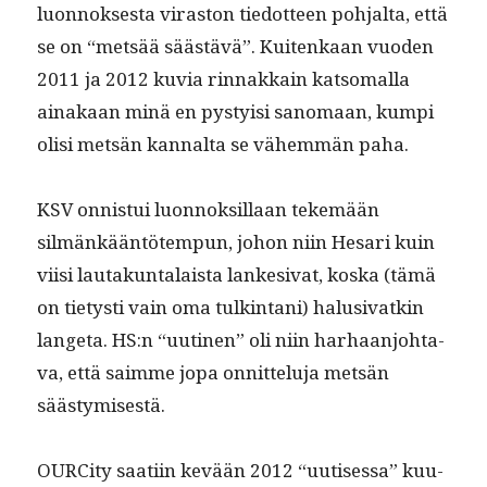
luon­nok­ses­ta viras­ton tiedot­teen poh­jal­ta, että
se on “met­sää säästävä”. Kuitenkaan vuo­den
2011 ja 2012 kuvia rin­nakkain kat­so­ma­l­la
ainakaan minä en pysty­isi sanomaan, kumpi
olisi met­sän kannal­ta se vähem­män paha.
KSV onnis­tui luon­nok­sil­laan tekemään
silmänkään­tötem­pun, johon niin Hesari kuin
viisi lau­takun­ta­laista lanke­si­vat, kos­ka (tämä
on tietysti vain oma tulk­in­tani) halu­si­vatkin
lange­ta. HS:n “uuti­nen” oli niin harhaan­jo­hta­
va, että saimme jopa onnit­telu­ja met­sän
säästymisestä.
OURCi­ty saati­in kevään 2012 “uutises­sa” kuu­