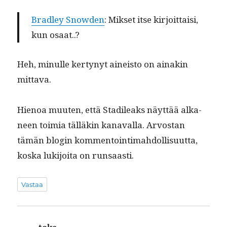
Bradley Snow­den
: Mik­set itse kir­joit­taisi,
kun osaat..?
Heh, min­ulle ker­tynyt aineis­to on ainakin
mittava.
Hienoa muuten, että Stadileaks näyt­tää alka­
neen toimia täl­läkin kanaval­la. Arvostan
tämän blo­gin kom­men­toin­timah­dol­lisu­ut­ta,
kos­ka luk­i­joi­ta on runsaasti.
Vastaa