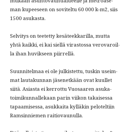
mukaan asun­to­vaunualueelle ja metroase­
man kupeeseen on sovitel­tu 60 000 k‑m2, siis
1500 asukasta.
Selvi­tys on teetet­ty kesä­teekkar­il­la, mut­ta
yhtä kaik­ki, ei kai siel­lä viras­tossa verovaroil­
la ihan huvikseen piirrellä.
Suun­nitel­maa ei ole julk­istet­tu, tuskin useim­
mat lau­takun­nan jäsenetkään ovat kuul­let
siitä. Asi­as­ta ei ker­rot­tu Vuosaaren asuka­
toimikun­nallekaan parin viikon takaises­sa
tapaamises­sa, asukkai­ta kyl­läkin pelotelti­in
Ram­sin­niemen raitiovaunulla.