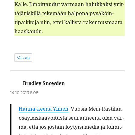
Kalle. Ilmoit­taudut var­maan halukkak­si yrit­
täjäriskil­lä tekemään halpona pysäköin­
tipaikko­ja niin, ettei kallista raken­nus­maa­ta
haaskaudu.
Vastaa
Bradley Snowden
sanoo:
14.10.2013 6:08
Han­na-Leena Yli­nen
: Vuosia Meri-Rasti­lan
osayleiskaavoitus­ta seu­ran­neena olen var­
ma, että jos jostain löy­ty­isi media ja toimit­