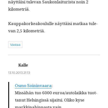
näyt­täisi tule­van Saukon­lai­tur­ista noin 2
kilometriä.
Kaup­pako­rkeak­oul­ulle näyt­täisi matkaa tule­
van 2,5 kilometriä.
Vastaa
Kalle
sanoo:
13.10.2013 21:13
Osmo Soin­in­vaara
:
Mis­sähän tuo 6000 euroa/autolaikka tuot­
tanut Helsingis­sä sijait­si. Oliko kyse
markki­nahin­nas­ta vain