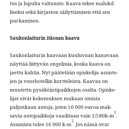
tus ja lop­ul­ta val­tu­us­to. Kaa­va tekee mah­dol­
lisek­si sekä kir­jas­ton säi­lyt­tämisen että sen
purkamisen.
Saukon­lai­turin itäosan kaava
Saukon­lai­turin kaavaan kuu­lu­vaan kanavaan
näyt­tää liit­tyvän ongelmia, kos­ka kaa­va on
jaet­tu kah­tia. Nyt päätetään opiske­li­ja-asun­to­
jen ja vene­hotellin kort­teleista. Kaavaa on
muutet­tu pysäköin­tipaikko­jen osalta. Opiske­
li­jat eivät koke­muk­sen mukaan omista
paljonkaan auto­ja, joten 50 000 euroa mak­
2
savia autopaikko­ja vaa­di­taan vain 1/580k‑m
.
2
Asum­ista tulee 16 000 k‑m
. Jos nämä ovat