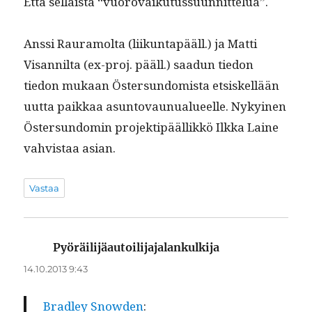
Että sel­l­aista “vuorovaiku­tus­su­un­nit­telua”.
Anssi Rau­ramol­ta (liikun­tapääll.) ja Mat­ti
Visan­nil­ta (ex-proj. pääll.) saadun tiedon
tiedon mukaan Öster­sun­domista etsiskel­lään
uut­ta paikkaa asun­to­vaunualueelle. Nykyi­nen
Öster­sun­domin pro­jek­tipääl­likkö Ilk­ka Laine
vahvis­taa asian.
Vastaa
Pyöräilijäautoilijajalankulkija
sanoo:
14.10.2013 9:43
Bradley Snow­den
: