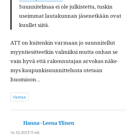
Suun­nitel­maa ei ole julk­istet­tu, tuskin
useim­mat lau­takun­nan jäsenetkään ovat
kuul­let siitä.
ATT on kuitenkin var­maan jo suun­nitel­lut
myyn­tiesit­teetkin valmi­ik­si mut­ta onhan se
vain hyvä että raken­nu­ta­jan arvokas näke­
mys kaupunkisu­un­nit­telus­ta ote­taan
huomioon…
Vastaa
Hanna-Leena Ylinen
sanoo:
14.10.2013 11:46