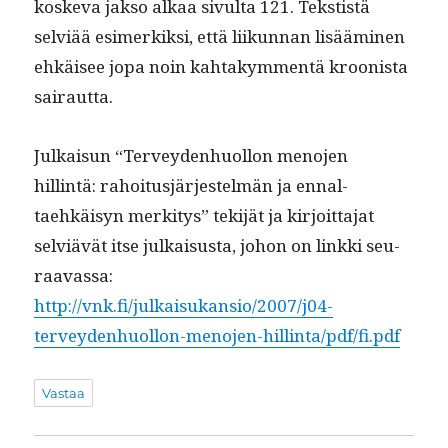
koske­va jak­so alkaa sivul­ta 121. Tek­stistä
selviää esimerkik­si, että liikun­nan lisäämi­nen
ehkäisee jopa noin kah­takym­men­tä kroon­ista
sairautta.
Julka­isun “Ter­vey­den­huol­lon meno­jen
hillintä: rahoi­tusjär­jestelmän ja ennal­
taehkäisyn merk­i­tys” tek­i­jät ja kir­joit­ta­jat
selviävät itse julka­is­us­ta, johon on link­ki seu­
raavas­sa:
http://vnk.fi/julkaisukansio/2007/j04-
terveydenhuollon-menojen-hillinta/pdf/fi.pdf
Vastaa