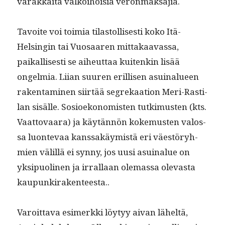
varakkai­ta valkoi­hoisia veronmaksajia.
Tavoite voi toimia tilas­tol­lis­es­ti koko Itä-
Helsin­gin tai Vuosaaren mit­takaavas­sa,
paikallis­es­ti se aiheut­taa kuitenkin lisää
ongelmia. Liian suuren eril­lisen asuinalueen
rak­en­t­a­mi­nen siirtää seg­rekaa­tion Meri-Rasti­
lan sisälle. Sosioekon­o­mis­ten tutkimusten (kts.
Vaat­to­vaara) ja käytän­nön koke­musten val­os­
sa luon­te­vaa kanssakäymistä eri väestöryh­
mien välil­lä ei syn­ny, jos uusi asuinalue on
yksipuo­li­nen ja irral­laan ole­mas­sa olev­as­ta
kaupunkirakenteesta..
Varoit­ta­va esimerk­ki löy­tyy aivan läheltä,