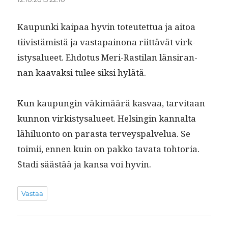
Kaupun­ki kaipaa hyvin toteutet­tua ja aitoa
tiivistämistä ja vastapain­ona riit­tävät virk­
istysalueet. Ehdo­tus Meri-Rasti­lan län­sir­an­
nan kaavak­si tulee sik­si hylätä.
Kun kaupun­gin väkimäärä kas­vaa, tarvi­taan
kun­non virk­istysalueet. Helsin­gin kannal­ta
lähilu­on­to on paras­ta ter­veyspalvelua. Se
toimii, ennen kuin on pakko tava­ta tohto­ria.
Sta­di säästää ja kansa voi hyvin.
Vastaa