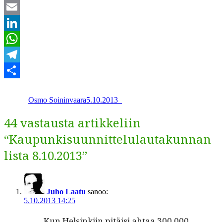
Twitter
Email
LinkedIn
WhatsApp
Telegram
Kirjoittaja
Julkaistu
Kategoriat
Share
Osmo Soininvaara
5.10.2013
_
44 vastausta artikkeliin
“Kaupunkisuunnittelulautakunnan
lista 8.10.2013”
Juho Laatu
sanoo:
5.10.2013 14:25
Kun Helsinki­in pitäisi ahtaa 300 000