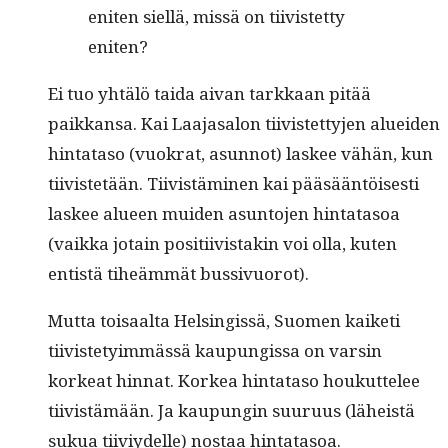
eniten siel­lä, mis­sä on tiivis­tet­ty
eniten?
Ei tuo yhtälö tai­da aivan tarkkaan pitää
paikkansa. Kai Laa­jasa­lon tiivis­tet­ty­jen aluei­den
hin­tata­so (vuokrat, asun­not) las­kee vähän, kun
tiivis­tetään. Tiivistämi­nen kai pääsään­töis­es­ti
las­kee alueen muiden asun­to­jen hin­tata­soa
(vaik­ka jotain posi­ti­ivis­takin voi olla, kuten
entistä tiheäm­mät bussivuorot).
Mut­ta toisaal­ta Helsingis­sä, Suomen kaiketi
tiivis­te­ty­im­mässä kaupungis­sa on varsin
korkeat hin­nat. Korkea hin­tata­so houkut­telee
tiivistämään. Ja kaupun­gin suu­ru­us (läheistä
sukua tiiviy­delle) nos­taa hintatasoa.