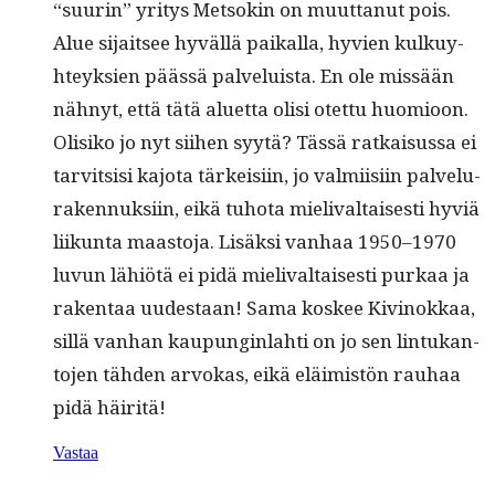
“suurin” yri­tys Met­sokin on muut­tanut pois.
Alue sijait­see hyväl­lä paikalla, hyvien kulkuy­
hteyk­sien päässä palveluista. En ole mis­sään
näh­nyt, että tätä aluet­ta olisi otet­tu huomioon.
Olisiko jo nyt siihen syytä? Tässä ratkais­us­sa ei
tarvit­sisi kajo­ta tärkeisi­in, jo valmi­isi­in palvelu­
raken­nuk­si­in, eikä tuho­ta mieli­v­al­tais­es­ti hyviä
liikun­ta maas­to­ja. Lisäk­si van­haa 1950–1970
luvun lähiötä ei pidä mieli­v­al­tais­es­ti purkaa ja
rak­en­taa uud­estaan! Sama kos­kee Kivi­nokkaa,
sil­lä van­han kaupungin­lahti on jo sen lin­tukan­
to­jen täh­den arvokas, eikä eläimistön rauhaa
pidä häiritä!
Vastaa