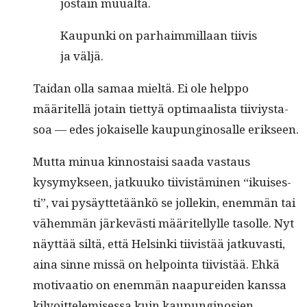
jostain muualta.
Kaupun­ki on parhaim­mil­laan tiivis
ja väljä.
Taidan olla samaa mieltä. Ei ole help­po
määritel­lä jotain tiet­tyä opti­maal­ista tiiviys­ta­
soa — edes jokaiselle kaupungi­nos­alle erikseen.
Mut­ta min­ua kin­nos­taisi saa­da vas­taus
kysymyk­seen, jatkuuko tiivistämi­nen “ikuis­es­
ti”, vai pysäyt­tetäänkö se jollekin, enem­män tai
vähem­män järkevästi määritel­lylle tasolle. Nyt
näyt­tää siltä, että Helsin­ki tiivistää jatku­vasti,
aina sinne mis­sä on hel­poin­ta tiivistää. Ehkä
moti­vaa­tio on enem­män naa­purei­den kanssa
kil­voit­telemises­sa kuin kaupungi­nosien