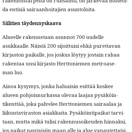
raken­nus­tarpei­ta on run­saasti, on järkevää museoi­
da entisiä sairaan­hoita­jien asuntoloita.
Siil­i­tien täydennyskaava
Alueelle raken­netaan asun­not 700 uudelle
asukkaalle. Näistä 200 sijoit­tuisi ehkä puret­ta­van
kir­jas­ton paikalle, jos joskus löy­tyy jostain rahaa
rak­en­taa uusi kir­jas­to Hert­toniemen metroase­
man luo.
Ain­oa kysymys, jon­ka halu­aisin esit­tää kos­kee
alueen pohjois­nurkas­sa ole­vaa laa­jaa pysäköin­
tikent­tää, joka palvelee Hert­toniemen sairaalaa ja
liikun­tavi­ras­ton asi­akkai­ta. Pysäköin­tipaikat tarvi­
taan, mut­ta mikä tulisi raken­nu­soikeu­den hin­naksi,
jos paikat pan­taisi­in maan alle ja alue vapautet­taisi­