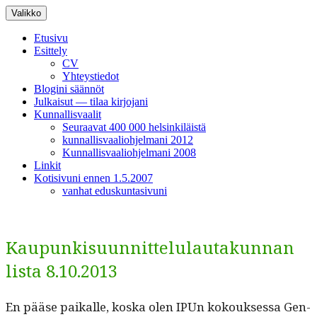
Siirry
Valikko
sisältöön
Etusivu
Esittely
CV
Yhteystiedot
Blogini säännöt
Julkaisut — tilaa kirjojani
Kunnallisvaalit
Seuraavat 400 000 helsinkiläistä
kunnallisvaaliohjelmani 2012
Kunnallisvaaliohjelmani 2008
Linkit
Kotisivuni ennen 1.5.2007
vanhat eduskuntasivuni
Kaupunkisuunnittelulautakunnan
lista 8.10.2013
En pääse paikalle, kos­ka olen IPUn kok­ouk­ses­sa Gen­