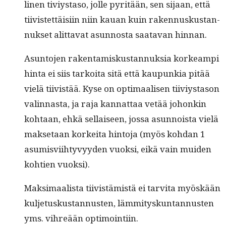
li­nen tiviys­ta­so, jolle pyritään, sen sijaan, että
tiivis­tet­täisi­in niin kauan kuin raken­nuskus­tan­
nuk­set alit­ta­vat asun­nos­ta saata­van hinnan.
Asun­to­jen rak­en­tamiskus­tan­nuk­sia korkeampi
hin­ta ei siis tarkoi­ta sitä että kaupunkia pitää
vielä tiivistää. Kyse on opti­maalisen tiiviys­ta­son
valin­nas­ta, ja raja kan­nat­taa vetää johonkin
kohtaan, ehkä sel­l­aiseen, jos­sa asun­noista vielä
mak­se­taan korkei­ta hin­to­ja (myös kohdan 1
asum­isvi­ihtyvyy­den vuok­si, eikä vain muiden
koh­tien vuoksi).
Mak­si­maal­ista tiivistämistä ei tarvi­ta myöskään
kul­je­tuskus­tan­nusten, läm­mi­tyskun­tan­nusten
yms. vihreään optimointiin.