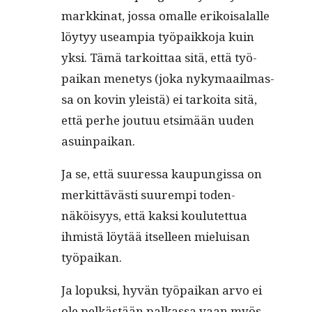
markki­nat, jos­sa oma­lle erikoisalalle
löy­tyy use­ampia työ­paikko­ja kuin
yksi. Tämä tarkoit­taa sitä, että työ­
paikan mene­tys (joka nyky­maail­mas­
sa on kovin yleistä) ei tarkoi­ta sitä,
että per­he joutuu etsimään uuden
asuinpaikan.
Ja se, että suures­sa kaupungis­sa on
merkit­tävästi suurem­pi toden­
näköisyys, että kak­si koulutet­tua
ihmistä löytää itselleen mieluisan
työpaikan.
Ja lopuk­si, hyvän työ­paikan arvo ei
ole pelkästään palka­s­sa vaan myös