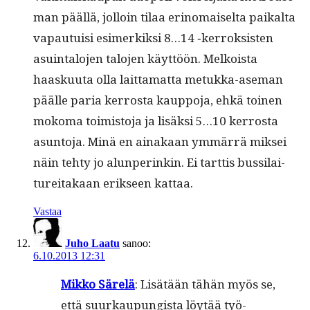
man pääl­lä, jol­loin tilaa eri­no­maiselta paikalta
vapau­tu­isi esimerkik­si 8…14 ‑ker­roksis­ten
asuin­talo­jen talo­jen käyt­töön. Melkoista
haasku­u­ta olla lait­ta­mat­ta metuk­ka-ase­man
päälle paria ker­rosta kaup­po­ja, ehkä toinen
moko­ma toimis­to­ja ja lisäk­si 5…10 ker­rosta
asun­to­ja. Minä en ainakaan ymmär­rä mik­sei
näin tehty jo alun­perinkin. Ei tart­tis bus­si­lai­
ture­itakaan erik­seen kattaa.
Vastaa
Juho Laatu
sanoo:
6.10.2013 12:31
Mikko Särelä
: Lisätään tähän myös se,
että suurkaupungista löytää työ­