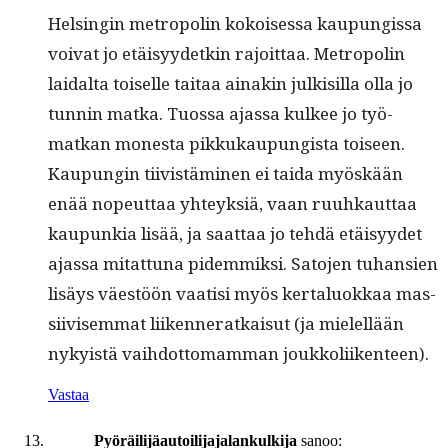
Helsin­gin metropolin kokoises­sa kaupungis­sa
voivat jo etäisyy­de­tkin rajoit­taa. Metropolin
laidal­ta toiselle taitaa ainakin julk­isil­la olla jo
tun­nin mat­ka. Tuos­sa ajas­sa kul­kee jo työ­
matkan mon­es­ta pikkukaupungista toiseen.
Kaupun­gin tiivistämi­nen ei tai­da myöskään
enää nopeut­taa yhteyk­siä, vaan ruuhkaut­taa
kaupunkia lisää, ja saat­taa jo tehdä etäisyy­det
ajas­sa mitat­tuna pidem­mik­si. Sato­jen tuhan­sien
lisäys väestöön vaatisi myös ker­talu­okkaa mas­
si­ivisem­mat liiken­ner­atkaisut (ja mielel­lään
nyky­istä vai­h­dot­tomam­man joukkoliikenteen).
Vastaa
Pyöräilijäautoilijajalankulkija
sanoo: