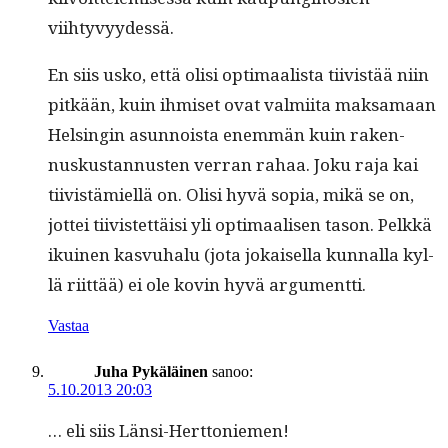
viihtyvyydessä.
En siis usko, että olisi opti­maal­ista tiivistää niin
pitkään, kuin ihmiset ovat valmi­ita mak­samaan
Helsin­gin asun­noista enem­män kuin raken­
nuskus­tan­nusten ver­ran rahaa. Joku raja kai
tiivistämiel­lä on. Olisi hyvä sopia, mikä se on,
jot­tei tiivis­tet­täisi yli opti­maalisen tason. Pelkkä
ikuinen kasvuhalu (jota jokaisel­la kun­nal­la kyl­
lä riit­tää) ei ole kovin hyvä argumentti.
Vastaa
Juha Pykäläinen
sanoo:
5.10.2013 20:03
… eli siis Länsi-Herttoniemen!