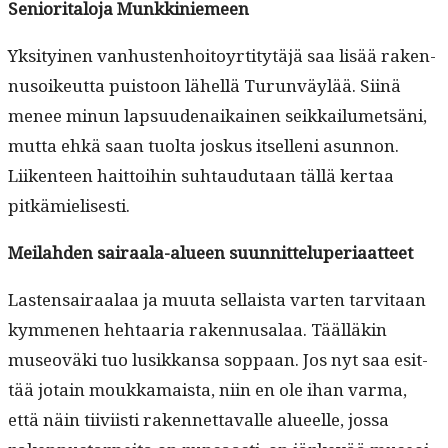
Senior­i­talo­ja Munkkiniemeen
Yksi­tyi­nen van­hus­ten­hoitoyr­ti­tytäjä saa lisää raken­
nu­soikeut­ta puis­toon lähel­lä Turun­väylää. Siinä
menee min­un lap­su­u­de­naikainen seikkailumet­säni,
mut­ta ehkä saan tuol­ta joskus itsel­leni asun­non.
Liiken­teen hait­toi­hin suh­taudu­taan täl­lä ker­taa
pitkämielisesti.
Meilah­den sairaala-alueen suunnitteluperiaatteet
Las­ten­sairaalaa ja muu­ta sel­l­aista varten tarvi­taan
kymme­nen hehtaaria raken­nusalaa. Tääl­läkin
museovä­ki tuo lusikkansa sop­paan. Jos nyt saa esit­
tää jotain moukka­maista, niin en ole ihan var­ma,
että näin tiivi­isti raken­net­tavalle alueelle, jos­sa