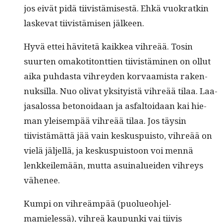
jos eivät pidä tiivistämis­es­tä. Ehkä vuokratkin
laske­vat tiivistämisen jälkeen.
Hyvä ettei hävitetä kaikkea vihreää. Tosin
suurten omakoti­tont­tien tiivistämi­nen on ollut
aika puh­das­ta vihrey­den kor­vaamista raken­
nuk­sil­la. Nuo oli­vat yksi­ty­istä vihreää tilaa. Laa­
jasa­los­sa betonoidaan ja asfal­toidaan kai hie­
man yleisem­pää vihreää tilaa. Jos täysin
tiivistämät­tä jää vain keskus­puis­to, vihreää on
vielä jäl­jel­lä, ja keskus­puis­toon voi men­nä
lenkkeilemään, mut­ta asuinaluei­den vihreys
vähenee.
Kumpi on vihreäm­pää (puolueo­hjel­
mamielessä), vihreä kaupun­ki vai tiivis