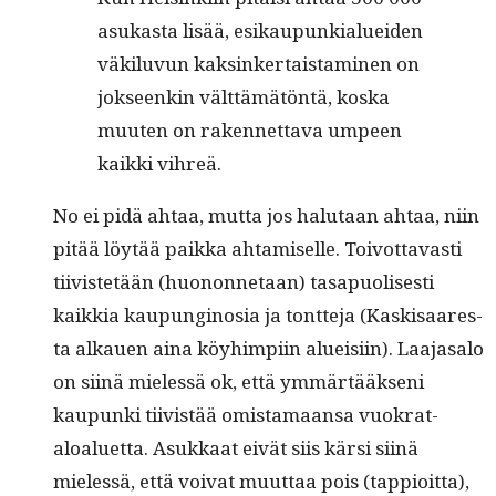
asukas­ta lisää, esikaupunkialuei­den
väk­ilu­vun kaksinker­tais­t­a­mi­nen on
jok­seenkin vält­tämätön­tä, kos­ka
muuten on raken­net­ta­va umpeen
kaik­ki vihreä.
No ei pidä ahtaa, mut­ta jos halu­taan ahtaa, niin
pitää löytää paik­ka ahtamiselle. Toiv­ot­tavasti
tiivis­tetään (huonon­netaan) tas­a­puolis­es­ti
kaikkia kaupungi­nosia ja tont­te­ja (Kask­isaares­
ta alka­uen aina köy­himpi­in alueisi­in). Laa­jasa­lo
on siinä mielessä ok, että ymmärtääk­seni
kaupun­ki tiivistää omis­ta­maansa vuokrat­
aloaluet­ta. Asukkaat eivät siis kär­si siinä
mielessä, että voivat muut­taa pois (tap­pi­oit­ta),