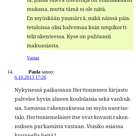
mukana, mut­ta tämä ei ole niitä.
En myöskään ymmär­rä, mikä näis­sä päis­
te­talois­sa olisi halve­maa kuin umpiko­rtt­
telirak­en­teessa. Kyse on puh­taasti
makuasiasta.
Vastaa
Paula
sanoo:
6.10.2013 17:26
Nykyisessä paikas­saan Hert­toniemen kir­jas­to
palvelee hyvin alueen koul­u­laisia sekä van­huk­
sia. Samas­sa raken­nuk­ses­sa on myös nuoriso­
ta­lo. Hert­toniemeläiset itse ovat kovasti raken­
nuk­sen purkamista vas­taan. Voisiko asi­as­sa
kuun­nel­la heitä?