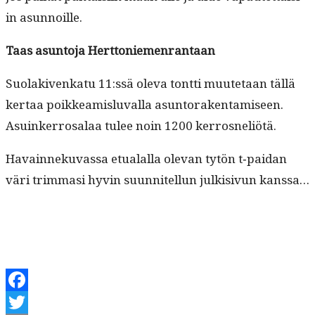
in asunnoille.
Taas asun­to­ja Herttoniemenrantaan
Suo­lakivenkatu 11:ssä ole­va tont­ti muute­taan täl­lä
ker­taa poikkeamis­lu­val­la asun­torak­en­tamiseen.
Asuinker­rosalaa tulee noin 1200 kerrosneliötä.
Havain­neku­vas­sa etu­alal­la ole­van tytön t‑paidan
väri trim­masi hyvin suun­nitel­lun julk­i­sivun kanssa…
Facebook