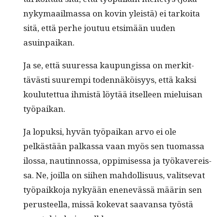
nyky­maail­mas­sa on kovin yleistä) ei tarkoi­ta
sitä, että per­he joutuu etsimään uuden
asuinpaikan.
Ja se, että suures­sa kaupungis­sa on merkit­
tävästi suurem­pi toden­näköisyys, että kak­si
koulutet­tua ihmistä löytää itselleen mieluisan
työpaikan.
Ja lopuk­si, hyvän työ­paikan arvo ei ole
pelkästään palka­s­sa vaan myös sen tuo­mas­sa
ilos­sa, nautin­nos­sa, oppimises­sa ja työkavereis­
sa. Ne, joil­la on siihen mah­dol­lisu­us, val­it­se­vat
työ­paikko­ja nykyään enenevässä määrin sen
perus­teel­la, mis­sä koke­vat saa­vansa työstä