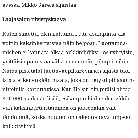
evessä. Mikko Särelä sijaistaa.
Laa­jasa­lon tiivistyskaava
Kuten san­ot­tu, olen ilah­tunut, että asuin­pin­ta-ala
voiti­in kaksinker­tais­taa näin hel­posti. Luot­ta­mus­
miehen ei kan­na­ta alkaa arkkite­hdik­si. Jos ryhty­isin,
yrit­täisin panos­taa vähän enem­män pihapi­irei­hin.
Nämä pis­te­talot tuot­ta­vat pihare­vi­irien sijas­ta tuol­
laista ei kenenkään maa­ta, joka on tietysti piha­su­un­
nit­telul­la kor­jat­tavis­sa. Kun Helsinki­in pitäisi ahtaa
300 000 asukas­ta lisää, esikaupunkialuei­den väk­ilu­
vun kaksinker­tais­t­a­mi­nen on jok­seenkin vält­
tämätön­tä, kos­ka muuten on raken­net­ta­va umpeen
kaik­ki vihreä.