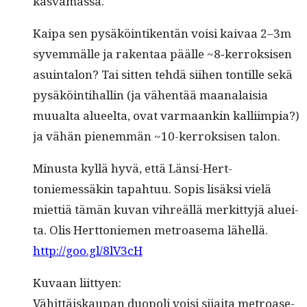
kasvamassa.
Kaipa sen pysäköin­tiken­tän voisi kaivaa 2–3m
syvem­mälle ja rak­en­taa päälle ~8‑kerroksisen
asuin­talon? Tai sit­ten tehdä siihen ton­tille sekä
pysäköin­ti­hallin (ja vähen­tää maanalaisia
muual­ta alueelta, ovat var­maankin kalli­impia?)
ja vähän pienem­män ~10-ker­roksisen talon.
Minus­ta kyl­lä hyvä, että Län­si-Hert­
toniemessäkin tapah­tuu. Sopis lisäk­si vielä
miet­tiä tämän kuvan vihreäl­lä merkit­tyjä aluei­
ta. Olis Hert­toniemen metroase­ma lähellä.
http://goo.gl/8lV3cH
Kuvaan liit­tyen:
Vähit­täiskau­pan duop­o­li voisi sijai­ta metroase­