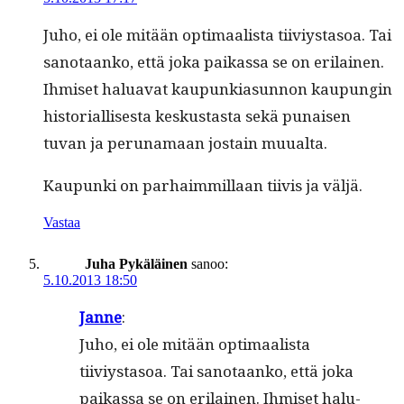
Juho, ei ole mitään opti­maal­ista tiiviys­ta­soa. Tai
san­o­taanko, että joka paikas­sa se on eri­lainen.
Ihmiset halu­a­vat kaupunki­a­sun­non kaupun­gin
his­to­ri­al­lis­es­ta keskus­tas­ta sekä punaisen
tuvan ja peruna­maan jostain muualta.
Kaupun­ki on parhaim­mil­laan tiivis ja väljä.
Vastaa
Juha Pykäläinen
sanoo:
5.10.2013 18:50
Janne
:
Juho, ei ole mitään opti­maal­ista
tiiviys­ta­soa. Tai san­o­taanko, että joka
paikas­sa se on eri­lainen. Ihmiset halu­