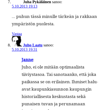
Juha Pykäläinen
sanoo:
5.10.2013 19:13
… puhun tässä min­ulle tärkeän ja rakkaan
ympäristön puolesta.
Vastaa
Juho Laatu
sanoo:
5.10.2013 19:31
Janne
:
Juho, ei ole mitään opti­maal­ista
tiiviys­ta­soa. Tai san­o­taanko, että joka
paikas­sa se on eri­lainen. Ihmiset halu­
a­vat kaupunki­a­sun­non kaupun­gin
his­to­ri­al­lis­es­ta keskus­tas­ta sekä
punaisen tuvan ja peruna­maan