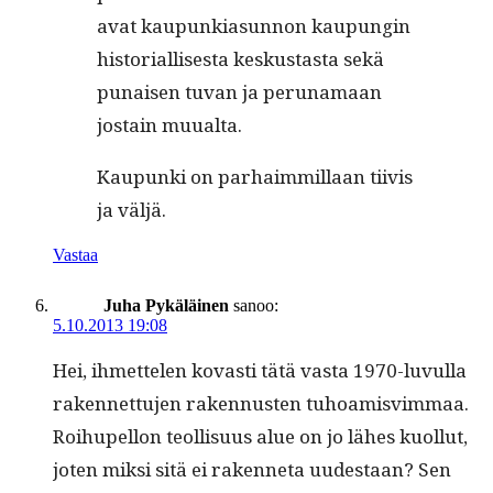
a­vat kaupunki­a­sun­non kaupun­gin
his­to­ri­al­lis­es­ta keskus­tas­ta sekä
punaisen tuvan ja peruna­maan
jostain muualta.
Kaupun­ki on parhaim­mil­laan tiivis
ja väljä.
Vastaa
Juha Pykäläinen
sanoo:
5.10.2013 19:08
Hei, ihmette­len kovasti tätä vas­ta 1970-luvul­la
raken­net­tu­jen raken­nusten tuhoamisvim­maa.
Roi­hu­pel­lon teol­lisu­us alue on jo läh­es kuol­lut,
joten mik­si sitä ei raken­neta uud­estaan? Sen