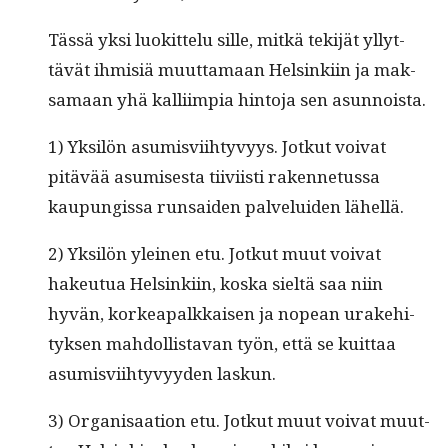
Tässä yksi luokit­telu sille, mitkä tek­i­jät yllyt­
tävät ihmisiä muut­ta­maan Helsinki­in ja mak­
samaan yhä kalli­impia hin­to­ja sen asunnoista.
1) Yksilön asum­isvi­ihtyvyys. Jotkut voivat
pitävää asumis­es­ta tiivi­isti raken­netus­sa
kaupungis­sa run­saiden palvelu­iden lähellä.
2) Yksilön yleinen etu. Jotkut muut voivat
hakeu­tua Helsinki­in, kos­ka sieltä saa niin
hyvän, korkea­palkkaisen ja nopean urake­hi­
tyk­sen mah­dol­lis­ta­van työn, että se kuit­taa
asum­isvi­ihtyvyy­den laskun.
3) Organ­isaa­tion etu. Jotkut muut voivat muut­