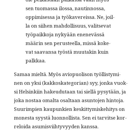
sen tuo­mas­sa ilos­sa, nautin­nos­sa,
oppimises­sa ja työkavereis­sa. Ne, joil­
la on siihen mah­dol­lisu­us, val­it­se­vat
työ­paikko­ja nykyään enenevässä
määrin sen perus­teel­la, mis­sä koke­
vat saa­vansa työstä muu­takin kuin
palkkaa.
Samaa mieltä. Myös aviop­uoli­son työl­listymi­
nen on yksi (kakkoskat­e­go­ri­an) syy, jon­ka vuok­
si Helsinki­in hakeudu­taan tai siel­lä pysytään, ja
joka nos­taa oma­l­ta osaltaan asun­to­jen hin­to­ja.
Suurimpi­en kaupunkien keskit­tymiske­hi­tys on
mon­es­ta syys­tä luon­nol­lista. Sen ei tarvitse kor­
reloi­da asum­isvi­ihtyvyy­den kanssa.