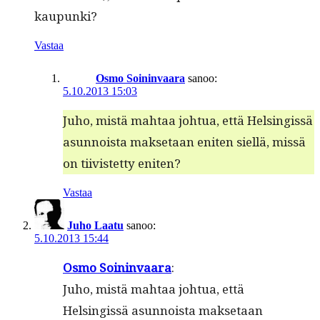
kaupunki?
Vastaa
Osmo Soininvaara
sanoo:
5.10.2013 15:03
Juho, mis­tä mah­taa johtua, että Helsingis­sä
asun­noista mak­se­taan eniten siel­lä, mis­sä
on tiivis­tet­ty eniten?
Vastaa
Juho Laatu
sanoo:
5.10.2013 15:44
Osmo Soin­in­vaara
:
Juho, mis­tä mah­taa johtua, että
Helsingis­sä asun­noista mak­se­taan