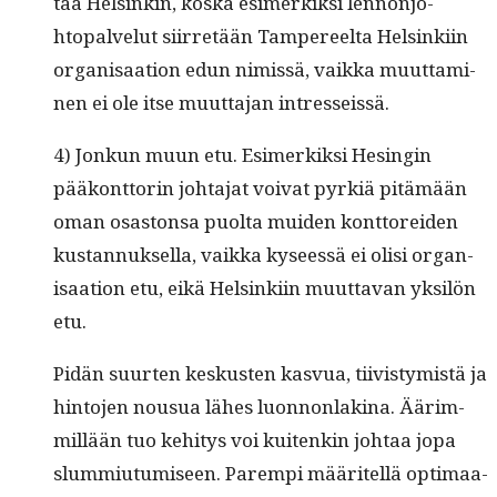
taa Helsinkin, kos­ka esimerkik­si lennon­jo­
htopalve­lut siir­retään Tam­pereelta Helsinki­in
organ­isaa­tion edun nimis­sä, vaik­ka muut­ta­mi­
nen ei ole itse muut­ta­jan intresseissä.
4) Jonkun muun etu. Esimerkik­si Hesin­gin
pääkont­torin johta­jat voivat pyrk­iä pitämään
oman osas­ton­sa puol­ta muiden kont­tor­ei­den
kus­tan­nuk­sel­la, vaik­ka kyseessä ei olisi organ­
isaa­tion etu, eikä Helsinki­in muut­ta­van yksilön
etu.
Pidän suurten keskusten kasvua, tiivistymistä ja
hin­to­jen nousua läh­es luon­non­lak­i­na. Äärim­
mil­lään tuo kehi­tys voi kuitenkin johtaa jopa
slum­mi­u­tu­miseen. Parem­pi määritel­lä opti­maa­