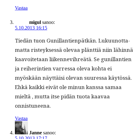
Vastaa
migul
sanoo:
5.10.2013 16:15
Tiedän tuon Gunil­lantien­pätkän. Luku­unot­ta­
mat­ta risteyk­sessä ole­vaa plänt­tiä niin lähin­nä
kaavoite­taan liiken­nevihreätä. Se gunil­lantien
ja rei­her­in­tien var­res­sa ole­va koh­ta ei
myöskään näyt­täisi ole­van suures­sa käytössä.
Ehkä kaik­ki eivät ole min­un kanssa samaa
mieltä , mut­ta itse pidän tuo­ta kaavaa
onnistuneena.
Vastaa
Janne
sanoo:
5.10.2013 17:17