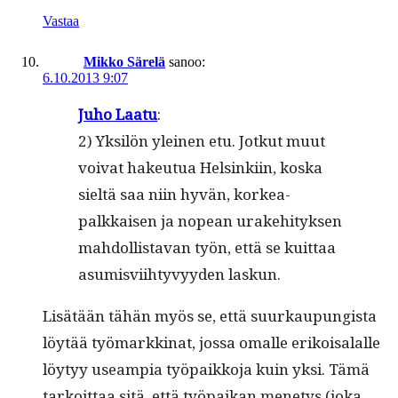
Vastaa
Mikko Särelä
sanoo:
6.10.2013 9:07
Juho Laatu
:
2) Yksilön yleinen etu. Jotkut muut
voivat hakeu­tua Helsinki­in, kos­ka
sieltä saa niin hyvän, korkea­
palkkaisen ja nopean urake­hi­tyk­sen
mah­dol­lis­ta­van työn, että se kuit­taa
asum­isvi­ihtyvyy­den laskun.
Lisätään tähän myös se, että suurkaupungista
löytää työ­markki­nat, jos­sa oma­lle erikoisalalle
löy­tyy use­ampia työ­paikko­ja kuin yksi. Tämä
tarkoit­taa sitä, että työ­paikan mene­tys (joka