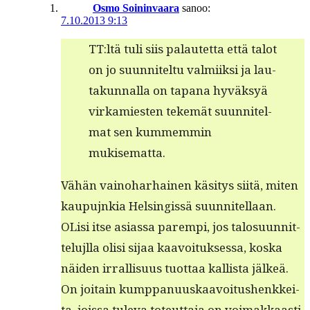
Osmo Soininvaara
sanoo:
7.10.2013 9:13
TT:ltä tuli siis palautet­ta että talot
on jo suun­nitel­tu valmi­ik­si ja lau­
takun­nal­la on tapana hyväksyä
virkami­esten tekemät suun­nitel­
mat sen kum­mem­min
mukisematta.
Vähän vain­o­harhainen käsi­tys siitä, miten
kaupu­jnkia Helsingis­sä suun­nitel­laan.
OLisi itse asi­as­sa parem­pi, jos talo­su­un­nit­
telu­jl­la olisi sijaa kaavoituk­ses­sa, kos­ka
näi­den irral­lisu­us tuot­taa kallista jälkeä.
On joitain kump­panu­uskaavoitushenkkei­
ta, jois­sa tule­va toteut­ta­ja on voimakkaasti