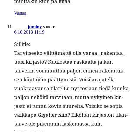
muu­takin kuin palkkaa.
Vastaa
juminy
sanoo:
6.10.2013 11:19
Siil­i­tie:
Tarvit­seeko vält­tämät­tä olla varaa _rakentaa_
uusi kir­jas­to? Kuu­lostaa raskaal­ta ja kun
tarvekin voi muut­tua paljon ennen raken­nuk­
sen käyt­töiän päät­tymistä. Voisiko ajatel­la
vuokraa­vansa tilat? En nyt tosi­aan tiedä kuin­ka
paljon neliöitä tarvi­taan, mut­ta nykyi­nen kir­
jas­to ei tun­nu kovin suurelta. Voisiko se sopia
vaikka­pa Giga­hert­si­in? Eiköhän kir­jas­ton tilan­
tarve ole pikem­min laske­mas­sa kuin