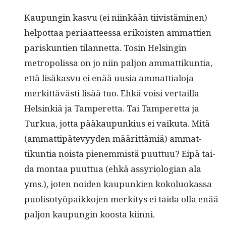
Kaupun­gin kasvu (ei niinkään tiivistämi­nen)
helpot­taa peri­aat­teessa erikois­t­en ammat­tien
pariskun­tien tilan­net­ta. Tosin Helsin­gin
metrop­o­lis­sa on jo niin paljon ammat­tikun­tia,
että lisäkasvu ei enää uusia ammat­tialo­ja
merkit­tävästi lisää tuo. Ehkä voisi ver­tail­la
Helsinkiä ja Tam­peretta. Tai Tam­peretta ja
Turkua, jot­ta pääkaupunkius ei vaiku­ta. Mitä
(ammat­tipätevyy­den määrit­tämiä) ammat­
tikun­tia noista pienem­mistä puut­tuu? Eipä tai­
da mon­taa puut­tua (ehkä assyri­olo­gian ala
yms.), joten noiden kaupunkien kokolu­okas­sa
puoliso­työ­paikko­jen merk­i­tys ei tai­da olla enää
paljon kaupun­gin koos­ta kiinni.