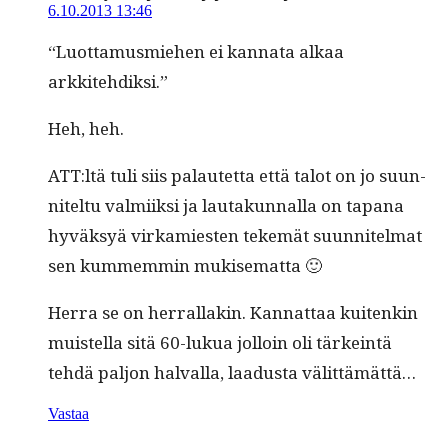
6.10.2013 13:46
“Luot­ta­mus­miehen ei kan­na­ta alkaa
arkkitehdiksi.”
Heh, heh.
ATT:ltä tuli siis palautet­ta että talot on jo suun­
nitel­tu valmi­ik­si ja lau­takun­nal­la on tapana
hyväksyä virkami­esten tekemät suun­nitel­mat
sen kum­mem­min mukisematta 🙂
Her­ra se on her­ral­lakin. Kan­nat­taa kuitenkin
muis­tel­la sitä 60-lukua jol­loin oli tärkein­tä
tehdä paljon hal­val­la, laadus­ta välittämättä…
Vastaa