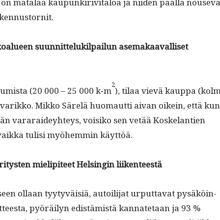
on mata­laa kaupunkiriv­i­taloa ja niiden pääl­lä nou­se­va
kennustornit.
alueen suun­nit­teluk­il­pailun ase­makaaval­liset
2
sum­ista (20 000 – 25 000 k‑m
), tilaa vievä kaup­pa (kol
 varikko. Mikko Särelä huo­maut­ti aivan oikein, että kun
ään vararaidey­hteys, voisiko sen vetää Koske­lantien
e vaik­ka tulisi myöhem­min käyttöä.
­tys­ten mielip­i­teet Helsin­gin liikenteestä
seen ollaan tyy­tyväisiä, autoil­i­jat urput­ta­vat pysäköin­
­teesta, pyöräi­lyn edis­tämistä kan­nate­taan ja 93 %