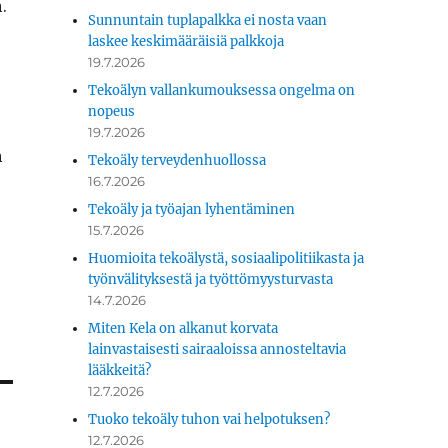
.
Sunnuntain tuplapalkka ei nosta vaan
laskee keskimääräisiä palkkoja
19.7.2026
Tekoälyn vallankumouksessa ongelma on
nopeus
19.7.2026
a
Tekoäly terveydenhuollossa
16.7.2026
Tekoäly ja työajan lyhentäminen
15.7.2026
Huomioita tekoälystä, sosiaalipolitiikasta ja
työnvälityksestä ja työttömyysturvasta
14.7.2026
Miten Kela on alkanut korvata
lainvastaisesti sairaaloissa annosteltavia
lääkkeitä?
12.7.2026
Tuoko tekoäly tuhon vai helpotuksen?
12.7.2026