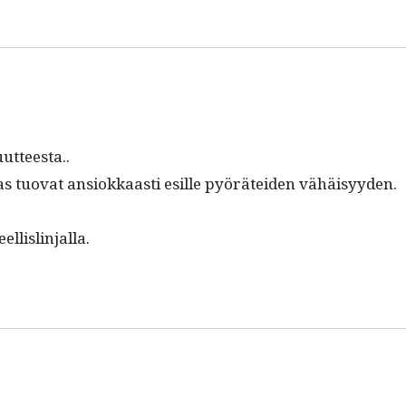
uutteesta..
 taas tuo­vat ansiokkaasti esille pyörätei­den vähäisyy­den.
ellislinjalla.