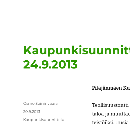
Kaupunkisuunnitt
24.9.2013
Pitäjän­mäen Ku
Kirjoittaja
Osmo Soininvaara
Teol­lisu­us­tont­
Julkaistu
20.9.2013
taloa ja muut­taen
Kategoriat
Kaupunkisuunnittelu
teistöik­si. Uusi