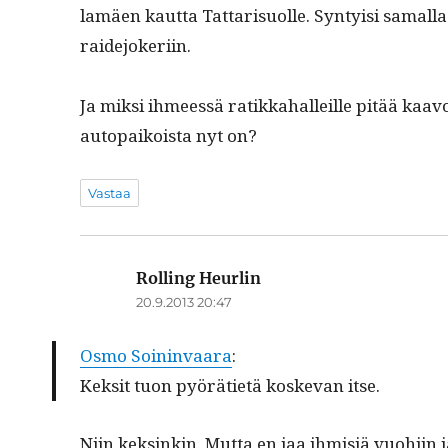
lamäen kaut­ta Tat­tarisuolle. Syn­ty­isi samal­la 
raidejokeriin.
Ja mik­si ihmeessä ratikka­halleille pitää kaa
autopaikoista nyt on?
Vastaa
Rolling Heurlin
sanoo:
20.9.2013 20:47
Osmo Soin­in­vaara
:
Kek­sit tuon pyöräti­etä koske­van itse.
Niin keksinkin. Mut­ta en jaa ihmisiä vuo­hi­in