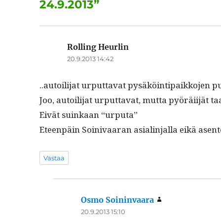
24.9.2013”
k
Rolling Heurlin
sanoo:
20.9.2013 14:42
..autoil­i­jat urput­ta­vat pysäköin­tipaikko­jen p
Joo, autoil­i­jat urput­ta­vat, mut­ta pyöräi­ijät
Eivät suinkaan “urpu­ta”
Eteen­päin Soini­vaaran asial­in­jal­la eikä asente
Vastaa
Osmo Soininvaara
sanoo:
20.9.2013 15:10