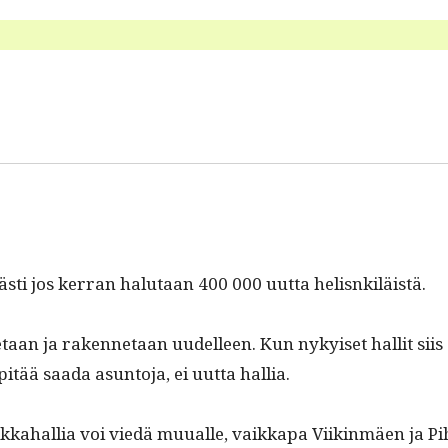
sti jos ker­ran halu­taan 400 000 uut­ta helisnkiläistä.
e­taan ja raken­netaan uudelleen. Kun nykyiset hal­lit siis
pitää saa­da asun­to­ja, ei uut­ta hallia.
ikka­hal­lia voi viedä muualle, vaikka­pa Viik­in­mäen ja Pi