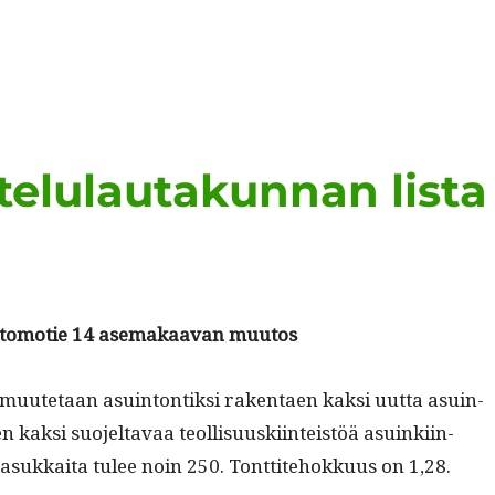
elulautakunnan lista
to­motie 14 ase­makaa­van muutos
ti muute­taan asuin­ton­tik­si rak­en­taen kak­si uut­ta asuin­
 kak­si suo­jeltavaa teol­lisu­uski­in­teistöä asuinki­in­
a asukkai­ta tulee noin 250. Tont­tite­hokku­us on 1,28.