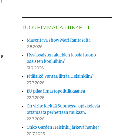
t
TUOREIMMAT ARTIKKELIT
Masentava show Mari Rantaselta
2.8.2026
Hyväosaisten alueiden lapsia huono-
me
osaisten kouluihin?
31.7.2026
Pitäisikö Vantaa liittää Helsinkiin?
23.7.2026
EU pilaa ilmastopolitiikkaansa
22.7.2026
On virhe kieltää Suomessa opiskelevia
ottamasta perhettään mukaan.
22.7.2026
Onko Garden Helsinki järkevä hanke?
20.7.2026