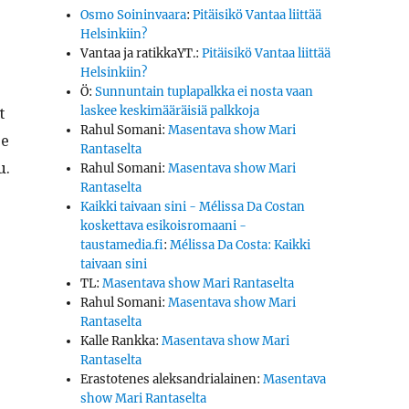
Osmo Soininvaara
:
Pitäisikö Vantaa liittää
Helsinkiin?
Vantaa ja ratikkaYT.
:
Pitäisikö Vantaa liittää
Helsinkiin?
Ö
:
Sunnuntain tuplapalkka ei nosta vaan
t
laskee keskimääräisiä palkkoja
Rahul Somani
:
Masentava show Mari
ee
Rantaselta
u.
Rahul Somani
:
Masentava show Mari
Rantaselta
Kaikki taivaan sini - Mélissa Da Costan
koskettava esikoisromaani -
taustamedia.fi
:
Mélissa Da Costa: Kaikki
taivaan sini
TL
:
Masentava show Mari Rantaselta
Rahul Somani
:
Masentava show Mari
Rantaselta
Kalle Rankka
:
Masentava show Mari
­
Rantaselta
Erastotenes aleksandrialainen
:
Masentava
show Mari Rantaselta