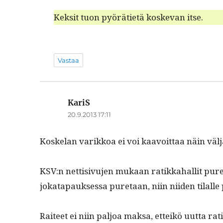
Kek­sit tuon pyöräti­etä koske­van itse.
Vastaa
KariS
sanoo:
20.9.2013 17:11
Koske­lan varikkoa ei voi kaavoit­taa näin väljä
KSV:n net­ti­sivu­jen mukaan ratikka­hal­lit pur
jokat­a­pauk­ses­sa pure­taan, niin niiden tilalle 
Raiteet ei niin paljoa mak­sa, etteikö uut­ta rat