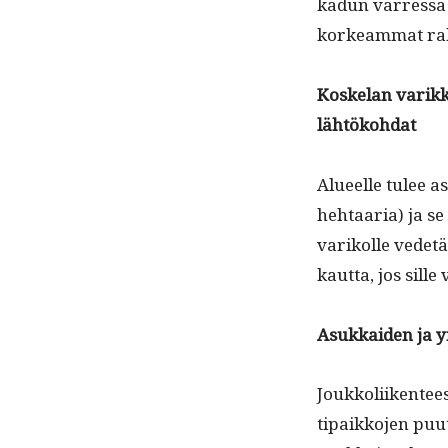
kadun var­res­sa 
korkeam­mat ra
Koske­lan varikko
lähtökohdat
Alueelle tulee a
hehtaaria) ja se
varikolle vede­t
kaut­ta, jos sill
Asukkaiden ja yri
Joukkoli­iken­tee
tipaikko­jen puut