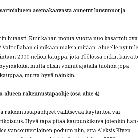
asarmi­alueen ase­makaavas­ta annetut lausun­not ja
in hitaasti. Kuinka­han mon­ta vuot­ta nuo kasar­mit ova
n? Val­ti­ol­la­han ei mikään mak­sa mitään. Alueelle nyt tul
n­taan 2000 neliön kaup­pa, jota Töölössä onkin kai­vat­t
yymälöitä, mut­ta olisin voin­ut ajatel­la tuo­hon jopa
kaup­paa, mut­ta hyvä näinkin.
ja-alueen raken­nustapao­hje (osa-alue 4)
raken­nustapao­hjeet val­lit­se­vaa käytän­töä vai
erikoisu­us. Hyvä tapa pitää kaupunkiku­va jotenkin han
lee van­cou­ver­i­lainen podi­um niin, että Alek­sis Kiv­en