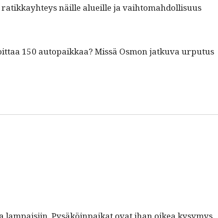
ratikkay­hteys näille alueille ja vai­h­tom­ah­dol­lisu­us
voit­taa 150 autopaikkaa? Mis­sä Osmon jatku­va urpu­tus
 ja lam­paisi­in. Pysäköin­paikat ovat ihan oikea kysymys