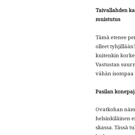
Taival­lah­den k
muistutus
Tämä ete­nee per
olleet tyhjil­lää
kuitenkin korkei
Vas­tus­tan suurm
vähän isom­paa 
Pasi­lan konepa­
Ovatko­han nämä 
helsinkiläi­nen 
skas­sa. Tässä tu