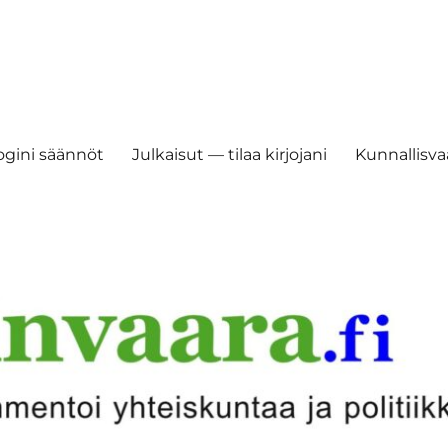
ogini säännöt
Julkaisut — tilaa kirjojani
Kunnallisvaa