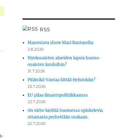
RSS
Masentava show Mari Rantaselta
2.8.2026
Hyväosaisten alueiden lapsia huono-
osaisten kouluihin?
31.7.2026
Pitäisikö Vantaa liittää Helsinkiin?
23.7.2026
EU pilaa ilmastopolitiikkaansa
22.7.2026
On virhe kieltää Suomessa opiskelevia
ottamasta perhettään mukaan.
22.7.2026
h­