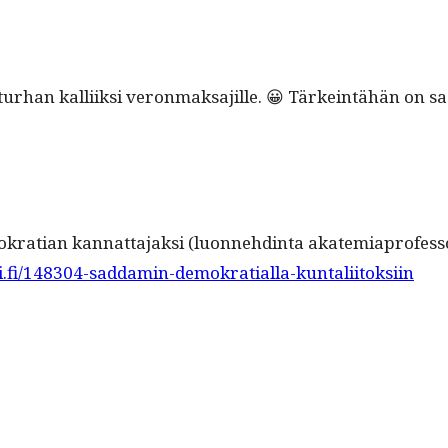
lä turhan kalli­ik­si veron­mak­sajille. 😀 Tärkein­tähän on s
kra­t­ian kan­nat­ta­jak­si (luon­nehd­in­ta akatemi­apro­fes­
fi/148304-saddamin-demokratialla-kuntaliitoksiin