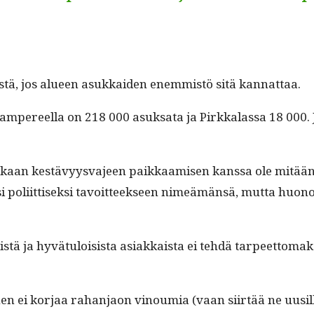
s­tä, jos alueen asukkaiden enem­mistö sitä kannattaa.
 Tam­pereel­la on 218 000 asuk­sa­ta ja Pirkkalas­sa 18 000. 
nakaan kestävyys­va­jeen paikkaamisen kanssa ole mitään t
oli­it­tisek­si tavoit­teek­seen nimeämän­sä, mut­ta huonos
veistä ja hyvä­tu­loi­sista asi­akkaista ei tehdä tarpeet­to
­mi­nen ei kor­jaa rahan­jaon vinoumia (vaan siirtää ne uusi