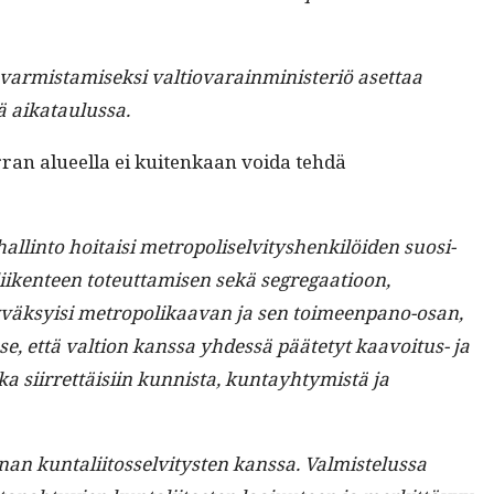
rmis­tamisek­si val­tio­varain­min­is­ter­iö aset­taa
ssä aikataulussa.
er­ran alueel­la ei kuitenkaan voi­da tehdä
linto hoitaisi metrop­o­li­selvi­tyshenkilöi­den suosi­
iken­teen toteut­tamisen sekä seg­re­gaa­tioon,
yväksy­isi metropo­likaa­van ja sen toimeen­pano-osan,
e, että val­tion kanssa yhdessä pääte­tyt kaavoitus- ja
a siir­ret­täisi­in kun­nista, kun­tay­htymistä ja
an kun­tali­itos­selvi­tys­ten kanssa. Valmis­telus­sa