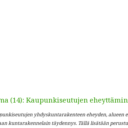
lma (14): Kaupunkiseutujen eheyttämi
iseu­tu­jen yhdyskun­tarak­en­teen ehey­den, alueen eli
an kun­taraken­nelain täy­den­nys. Täl­lä lisätään perus­tu