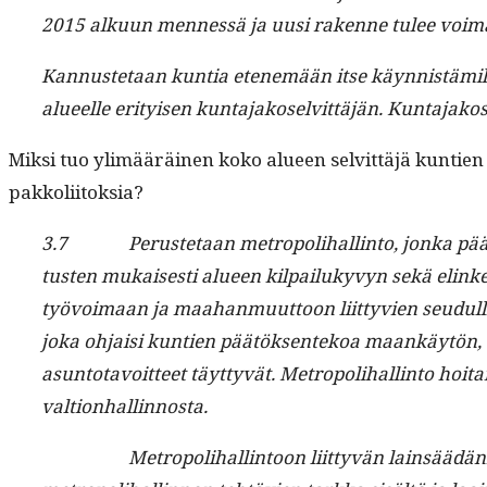
2015 alku­un men­nessä ja uusi rakenne tulee voim
Kan­nuste­taan kun­tia eten­emään itse käyn­nistämil­lää
alueelle eri­tyisen kun­ta­jako­selvit­täjän. Kun­ta­ja
Mik­si tuo ylimääräi­nen koko alueen selvit­täjä kun­tien va
pakkoliitoksia?
3.7 Peruste­taan metropoli­hallinto, jon­ka päät­tävä 
tusten mukaises­ti alueen kil­pailukyvyn sekä elinkei
työvoimaan ja maa­han­muut­toon liit­tyvien seudulli
joka ohjaisi kun­tien päätök­sen­tekoa maankäytön, a
asun­to­tavoit­teet täyt­tyvät. Metropoli­hallinto hoitai
valtionhallinnosta.
Metropoli­hallintoon liit­tyvän lain­säädän­n