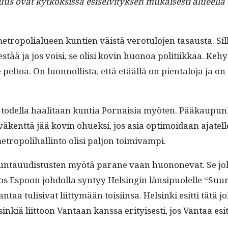
us ovat kytkök­sis­sä esi­selvi­tyk­sen mukaises­ti alueel­la 
ropo­lialueen kun­tien väistä vero­tu­lo­jen tasaus­ta. Sil­
estää ja jos voisi, se olisi kovin huonoa poli­ti­ikkaa. Ke
l­toa. On luon­nol­lista, että etääl­lä on pien­talo­ja ja on
n todel­la haal­i­taan kun­tia Por­naisia myöten. Pääkaupu
täväkent­tä jää kovin ohuek­si, jos asia opti­moidaan ajatel
etropoli­hallinto olisi paljon toimivampi.
un­tau­ud­is­tusten myötä parane vaan huononevat. Se joh
­lä. Jos Espoon johdol­la syn­tyy Helsin­gin län­sipuolelle “
a tuli­si­vat liit­tymään toisi­in­sa. Helsin­ki esit­ti tätä jo
nkiä liit­toon Van­taan kanssa eri­tyis­es­ti, jos Van­taa esit