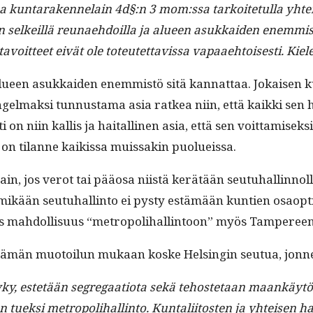
aa kun­taraken­nelain 4d§:n 3 mom:ssa tarkoite­tul­la yht­e
n selkeil­lä reunae­hdoil­la ja alueen asukkaiden enem­mistön
n tavoit­teet eivät ole toteutet­tavis­sa vapaae­htois­es­ti. Kie
ueen asukkaiden enem­mistö sitä kan­nat­taa. Jokaisen kun­n
ngel­mak­si tun­nus­ta­ma asia ratkea niin, että kaik­ki sen h
on niin kallis ja haitalli­nen asia, että sen voit­tamisek­s
kuin on tilanne kaikissa muis­sakin puolueissa.
 vain, jos verot tai pääosa niistä kerätään seu­tuhallinnolle
, mikään seu­tuhallinto ei pysty estämään kun­tien osaop­ti­m
ois mah­dol­lisu­us “metropoli­hallintoon” myös Tam­peree
 ei tämän muo­toilun mukaan koske Helsin­gin seu­tua, jo
stetään seg­re­gaa­tio­ta sekä tehoste­taan maankäytön, a
sen tuek­si metropoli­hallinto. Kun­tali­itosten ja yhteisen