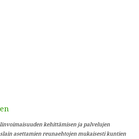
nen
n­voimaisu­u­den kehit­tämisen ja palvelu­jen
s­lain aset­tamien reunae­hto­jen mukaises­ti kun­tien