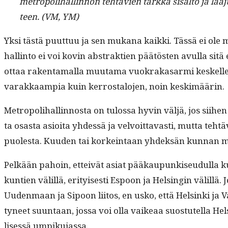
metropoli­hallinnon tehtävien tark­ka sisältö ja laa­ju­
teen. (VM, YM)
Yksi tästä puut­tuu ja sen mukana kaik­ki. Tässä ei ole met
hallinto ei voi kovin abstrak­tien päätösten avul­la sitä 
ot­taa rak­en­ta­mal­la muu­ta­ma vuokrakasar­mi keskelle pe
varakkaampia kuin ker­rostalo­jen, noin keskimäärin.
Metropoli­hallinnos­ta on tulos­sa hyvin väljä, jos siihe
ta osas­ta asioi­ta yhdessä ja velvoit­tavasti, mut­ta teh
puoles­ta. Kuu­den tai korkein­taan yhdek­sän kun­nan m
Pelkään pahoin, etteivät asi­at pääkaupunkiseudul­la k
kun­tien välil­lä, eri­tyis­es­ti Espoon ja Helsin­gin välil
Uuden­maan ja Sipoon liitos, en usko, että Helsin­ki ja Van­ta
tyneet suun­taan, jos­sa voi olla vaikeaa suos­tutel­la Helsi
lisessä umpikujassa.