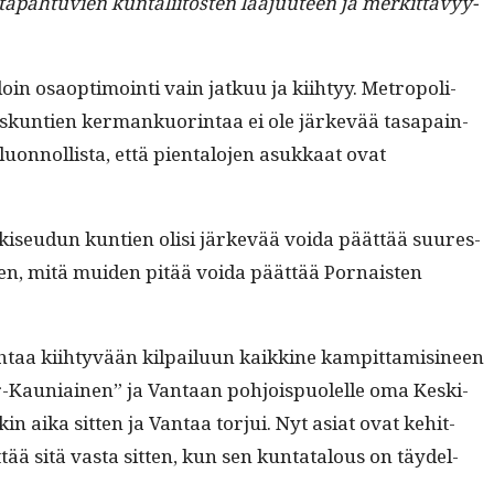
tapah­tu­vien kun­tali­itosten laa­ju­u­teen ja merkit­tävyy­
loin osaop­ti­moin­ti vain jatkuu ja kiihtyy. Metropoli­
hyskun­tien ker­mankuor­in­taa ei ole järkevää tas­apain­
 luon­nol­lista, että pien­talo­jen asukkaat ovat
nkiseudun kun­tien olisi järkevää voi­da päät­tää suures­
len, mitä muiden pitää voi­da päät­tää Por­nais­ten
taa kiihtyvään kil­pailu­un kaikkine kampit­tamisi­neen
Suur-Kau­ni­ainen” ja Van­taan pohjois­puolelle oma Kes­ki-
kin aika sit­ten ja Van­taa tor­jui. Nyt asi­at ovat kehit­
­tää sitä vas­ta sit­ten, kun sen kun­tat­alous on täy­del­