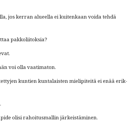
l­la, jos ker­ran alueel­la ei kuitenkaan voi­da tehdä
eut­taa pakkoliitoksia?
evat.
yöhän voi olla vaatimaton.
­ty­jen kun­tien kun­ta­lais­ten mielip­iteitä ei enää erik­
.
­pide olisi rahoi­tus­mall­in järkeistäminen.