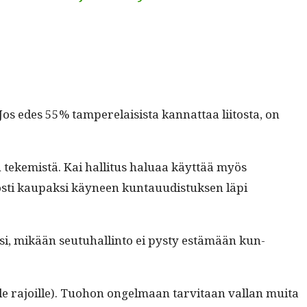
Jos edes 55% tam­pere­lai­sista kan­nat­taa liitos­ta, on
ekemistä. Kai hal­li­tus halu­aa käyt­tää myös
­ti kau­pak­si käyneen kun­tau­ud­is­tuk­sen läpi
mak­si, mikään seu­tuhallinto ei pysty estämään kun­
lle rajoille). Tuo­hon ongel­maan tarvi­taan val­lan mui­ta