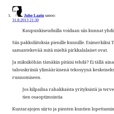
Juho Laatu
sanoo:
31.8.2013 21:30
Kaupunkiseuduil­la voidaan siis kun­nat yhdi
Siis pakkoli­itok­sia pie­nille kun­nille. Esimerkik­si
saman­tekevää mitä mieltä pirkkalalaiset ovat.
Ja mik­siköhän tämäkin pitäisi tehdä? Ei täl­lä ai
talouskri­isiä ylimääräisenä tekosyynä keskeisek­si p
runnomiseen.
Jos kil­pailua rahakkaista yri­tyk­sistä ja ter­
tien osaoptimointia
Kun­tara­jo­jen siir­to ja pien­ten kun­tien lopet­ta