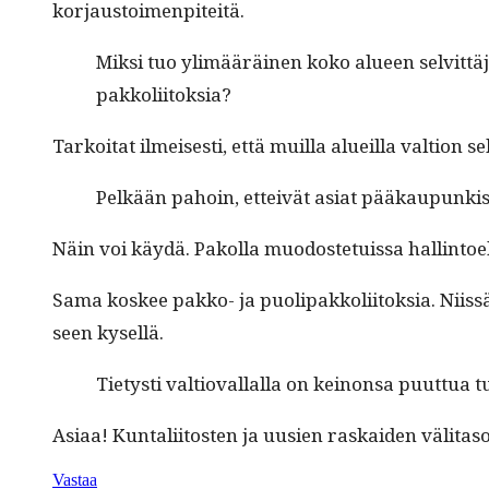
korjaustoimenpiteitä.
Mik­si tuo ylimääräi­nen koko alueen selvit­täjä 
pakkoliitoksia?
Tarkoi­tat ilmeis­es­ti, että muil­la alueil­la val­tion
Pelkään pahoin, etteivät asi­at pääkaupunkis
Näin voi käy­dä. Pakol­la muo­doste­tuis­sa hallintoe
Sama kos­kee pakko- ja puoli­pakkoli­itok­sia. Niis­sä
seen kysellä.
Tietysti val­tio­val­lal­la on keinon­sa puut­tua
Asi­aa! Kun­tali­itosten ja uusien raskaiden väl­i­ta
Vastaa