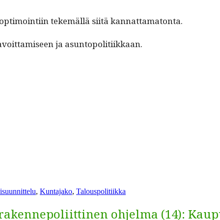
aop­ti­moin­ti­in tekemäl­lä siitä kannattamatonta.
voit­tamiseen ja asuntopolitiikkaan.
suunnittelu
,
Kuntajako
,
Talouspolitiikka
n rakennepoliittinen ohjelma (14): Ka