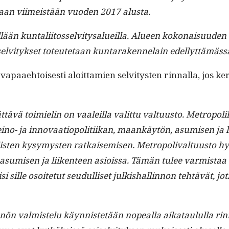
aan viimeistään vuo­den 2017 alusta.
n kun­tali­itos­selvi­tysalueil­la. Alueen kokon­aisu­u­den va
ko­selvi­tyk­set toteutetaan kun­taraken­nelain edel­lyt­tämä
paae­htois­es­ti aloit­tamien selvi­tys­ten rin­nal­la, jos k
toimielin on vaaleil­la valit­tu val­tu­us­to. Metropoli­hal
no- ja inno­vaa­tiopoli­ti­ikan, maankäytön, asumisen ja li
s­ten kysymys­ten ratkaisemisen. Metropo­li­val­tu­us­to h
sumisen ja liiken­teen asiois­sa. Tämän tulee varmis­taa s
si sille osoite­tut seudulliset julk­ishallinnon tehtävät, jot­k
ön valmis­telu käyn­nis­tetään nopeal­la aikataul­ul­la rin­n