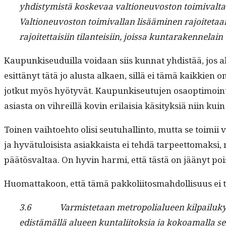
yhdis­tymistä koske­vaa val­tioneu­vos­ton toimi­val­t
Val­tioneu­vos­ton toimi­val­lan lisäämi­nen rajoite­taa
rajoitet­taisi­in tilanteisi­in, jois­sa kun­taraken­nelai
Kaupunkiseuduil­la voidaan siis kun­nat yhdis­tää, jos al
esit­tänyt tätä jo alus­ta alka­en, sil­lä ei tämä kaikkien o
jotkut myös hyö­tyvät. Kaupunkiseu­tu­jen osaop­ti­moin­ti 
asi­as­ta on vihreil­lä kovin eri­laisia käsi­tyk­siä niin 
Toinen vai­h­toe­hto olisi seu­tuhallinto, mut­ta se toimii
ja hyvä­tu­loi­sista asi­akkaista ei tehdä tarpeet­tomak­si
päätös­val­taa. On hyvin har­mi, että tästä on jäänyt p
Huo­mat­takoon, että tämä pakkoli­itos­mah­dol­lisu­us
3.6 Varmis­te­taan metropo­lialueen kil­pailukyky, e
edis­tämäl­lä alueen kun­tali­itok­sia ja kokoa­mal­la 