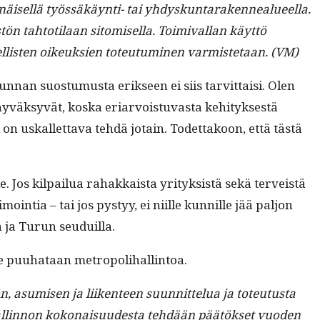
näisel­lä työssäkäyn­ti- tai yhdyskun­taraken­nealueel­la.
 tah­toti­laan sit­o­misel­la. Toimi­val­lan käyt­tö
lel­lis­ten oikeuk­sien toteu­tu­mi­nen varmis­te­taan. (VM)
an suos­tu­mus­ta erik­seen ei siis tarvit­taisi. Olen
yväksyvät, kos­ka eri­ar­vois­tu­vas­ta kehi­tyk­ses­tä
i on uskallet­ta­va tehdä jotain. Todet­takoon, että tästä
. Jos kil­pailua rahakkaista yri­tyk­sistä sekä ter­veistä
oin­tia – tai jos pystyy, ei niille kun­nille jää paljon
n ja Turun seuduilla.
nne puuhataan metropolihallintoa.
sumisen ja liiken­teen suun­nit­telua ja toteu­tus­ta
 hallinnon kokon­aisu­ud­es­ta tehdään päätök­set vuo­den