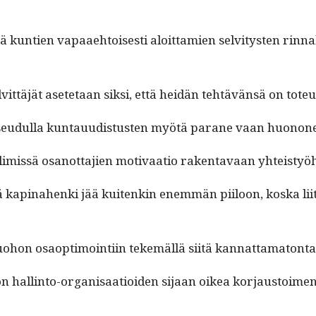
kun­tien vapaae­htois­es­ti aloit­tamien selvi­tys­ten rin­na
 selvit­täjät asete­taan sik­si, että hei­dän tehtävän­sä on tot
eudul­la kun­tau­ud­is­tusten myötä parane vaan huonon
­limis­sä osan­ot­ta­jien moti­vaa­tio rak­en­tavaan yhteist
 kap­ina­hen­ki jää kuitenkin enem­män piiloon, kos­ka liitet
 tuo­hon osaop­ti­moin­ti­in tekemäl­lä siitä kannattamatonta
­son hallinto-organ­isaa­tioiden sijaan oikea kor­jaus­toimen