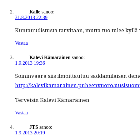
Kalle
sanoo:
31.8.2013 22:39
Kun­tau­ud­is­tus­ta tarvi­taan, mut­ta tuo tulee kyl­
Vastaa
Kalevi Kämäräinen
sanoo:
1.9.2013 19:36
Soin­in­vaara siis ilmoit­tau­tuu sad­dami­laisen demo
http://kalevikamarainen.puheenvuoro.uusisuomi.
Ter­veisin Kale­vi Kämäräinen
Vastaa
JTS
sanoo:
1.9.2013 20:19