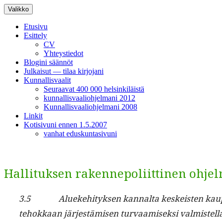
Siirry
Valikko
sisältöön
Etusivu
Esittely
CV
Yhteystiedot
Blogini säännöt
Julkaisut — tilaa kirjojani
Kunnallisvaalit
Seuraavat 400 000 helsinkiläistä
kunnallisvaaliohjelmani 2012
Kunnallisvaaliohjelmani 2008
Linkit
Kotisivuni ennen 1.5.2007
vanhat eduskuntasivuni
Hallituksen rakennepoliittinen ohje
3.5 Alueke­hi­tyk­sen kannal­ta keskeis­ten kaupunk
tehokkaan jär­jestämisen tur­vaamisek­si valmis­tel­la