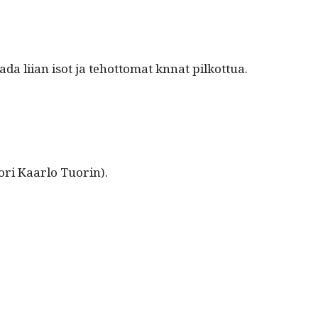
aa­da liian isot ja tehot­tomat knnat pilkottua.
sori Kaar­lo Tuorin).