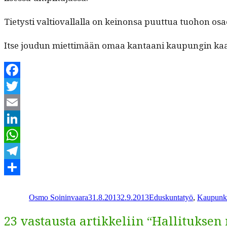
Tietysti val­tio­val­lal­la on keinon­sa puut­tua tuo­hon os
Itse joudun miet­timään omaa kan­taani kaupun­gin kaa
Facebook
Twitter
Email
LinkedIn
WhatsApp
Telegram
Kirjoittaja
Julkaistu
Kategoriat
Share
Osmo Soininvaara
31.8.2013
2.9.2013
Eduskuntatyö
,
Kaupunki
23 vastausta artikkeliin “Hallitukse