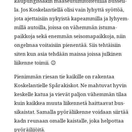
kaupungis­sakin maaseu­tu­mi­toite­tu­il­la bus­seil­
la. Jos Koske­lantiel­lä olisi vain lyhyt­tä syöt­töä,
jota ajet­taisi­in nyky­istä kapeam­mil­la ja lyhyem­
mil­lä autoil­la, jois­sa on vähem­män istuma­
paikko­ja sekä enem­män sei­soma­paikko­ja, niin
ongel­maa voitaisi­in pienen­tää. Siis tehtäisi­in
siten kun asia tehdään mais­sa jois­sa julki­nen
liikenne toimii. 😉
Pien­im­män riesan tie kaikille on rak­en­taa
Koske­lantielle Spårakiskot. Ne mah­tu­vat hyvin
keskelle kat­ua ja vievät paljon vähem­män tilaa
kuin kaikkea muu­ta liiken­netä hait­taa­vat bus­
sikai­stat. Samal­la pyöräli­ikenne voidaan siirtää
kadn reunaan oma­lle kaistalle, joka helpot­taa
pyöräilijöitä.