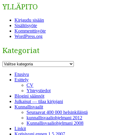
YLLÄPITO
Kirjaudu sisään
Sisältösyöte
Kommenttisyöte
WordPress.org
Kategoriat
Kategoriat
Etusivu
Esittely
CV
Yhteystiedot
Blogini säännöt
Julkaisut — tilaa kirjojani
Kunnallisvaalit
Seuraavat 400 000 helsinkiläistä
kunnallisvaaliohjelmani 2012
Kunnallisvaaliohjelmani 2008
Linkit
Kotisivuni ennen 1.5.2007