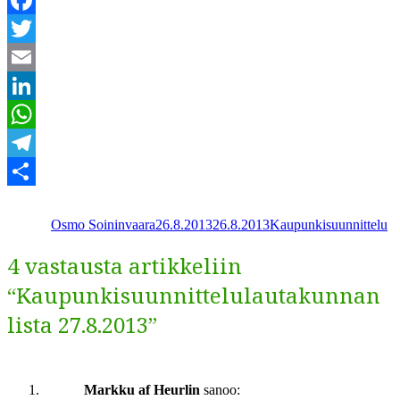
Facebook
Twitter
Email
LinkedIn
WhatsApp
Telegram
Kirjoittaja
Julkaistu
Kategoriat
Share
Osmo Soininvaara
26.8.2013
26.8.2013
Kaupunkisuunnittelu
4 vastausta artikkeliin
“Kaupunkisuunnittelulautakunnan
lista 27.8.2013”
Markku af Heurlin
sanoo: