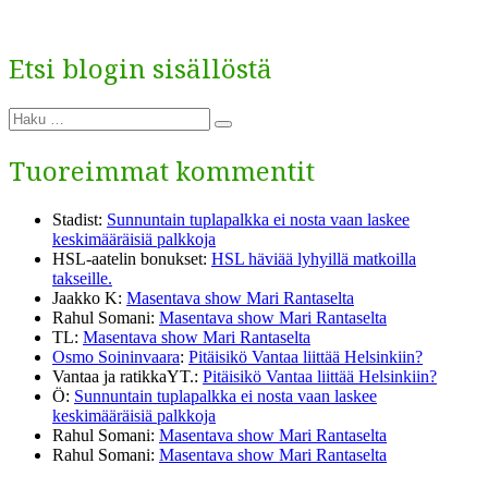
Etsi blogin sisällöstä
Etsi:
Haku
Tuoreimmat kommentit
Stadist
:
Sunnuntain tuplapalkka ei nosta vaan laskee
keskimääräisiä palkkoja
HSL-aatelin bonukset
:
HSL häviää lyhyillä matkoilla
takseille.
Jaakko K
:
Masentava show Mari Rantaselta
Rahul Somani
:
Masentava show Mari Rantaselta
TL
:
Masentava show Mari Rantaselta
Osmo Soininvaara
:
Pitäisikö Vantaa liittää Helsinkiin?
Vantaa ja ratikkaYT.
:
Pitäisikö Vantaa liittää Helsinkiin?
Ö
:
Sunnuntain tuplapalkka ei nosta vaan laskee
keskimääräisiä palkkoja
Rahul Somani
:
Masentava show Mari Rantaselta
Rahul Somani
:
Masentava show Mari Rantaselta