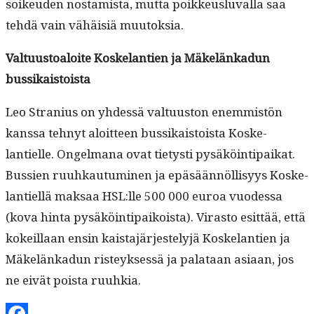
soikeu­den nos­tamista, mut­ta poikkeuslu­val­la saa
tehdä vain vähäisiä muutoksia.
Val­tu­us­toaloite Koske­lantien ja Mäkelänkadun
bussikaistoista
Leo Stra­nius on yhdessä val­tu­us­ton enem­mistön
kanssa tehnyt aloit­teen bus­sikaistoista Koske­
lantielle. Ongel­mana ovat tietysti pysäköin­tipaikat.
Bussien ruuhkau­tu­mi­nen ja epäsään­nöl­lisyys Koske­
lantiel­lä mak­saa HSL:lle 500 000 euroa vuodessa
(kova hin­ta pysäköin­tipaikoista). Viras­to esit­tää, että
kokeil­laan ensin kaista­jär­jeste­lyjä Koske­lantien ja
Mäkelänkadun risteyk­sessä ja palataan asi­aan, jos
ne eivät poista ruuhkia.