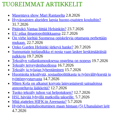
TUOREIMMAT ARTIKKELIT
Masentava show Mari Rantaselta
2.8.2026
Hyväosaisten alueiden lapsia huono-osaisten kouluihin?
31.7.2026
Pitäisikö Vantaa liittää Helsinkiin?
23.7.2026
EU pilaa ilmastopolitiikkaansa
22.7.2026
On virhe kieltää Suomessa opiskelevia ottamasta perhettään
mukaan.
22.7.2026
Onko Garden Helsinki järkevä hanke?
20.7.2026
Sunnuntain tuplapalkka ei nosta vaan laskee keskimääräisiä
palkkoja
19.7.2026
Tekoälyn vallankumouksessa ongelma on nopeus
19.7.2026
Tekoäly terveydenhuollossa
16.7.2026
Tekoäly ja työajan lyhentäminen
15.7.2026
Huomioita tekoälystä, sosiaalipolitiikasta ja työnvälityksestä ja
työttömyysturvasta
14.7.2026
Miten Kela on alkanut korvata lainvastaisesti sairaaloissa
annosteltavia lääkkeitä?
12.7.2026
Tuoko tekoäly tuhon vai helpotuksen?
12.7.2026
HSL häviää lyhyillä matkoilla takseille.
5.7.2026
Mitä ajattelen HIFK:in Areenasta?
5.7.2026
Hyödyn kapitalisoituminen maan hintaan (5) Uhanalaiset lajit
4.7.2026