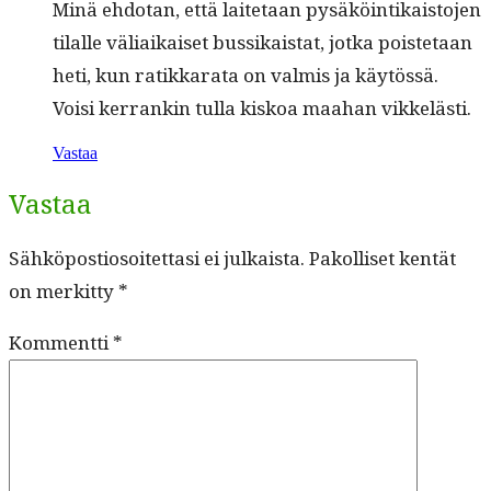
Minä ehdotan, että laite­taan pysäköin­tikaisto­jen
tilalle väli­aikaiset bus­sikai­stat, jot­ka pois­te­taan
heti, kun ratikkara­ta on valmis ja käytössä.
Voisi ker­rankin tul­la kiskoa maa­han vikkelästi.
Vastaa
Vastaa
Sähköpostiosoitettasi ei julkaista.
Pakolliset kentät
on merkitty
*
Kommentti
*