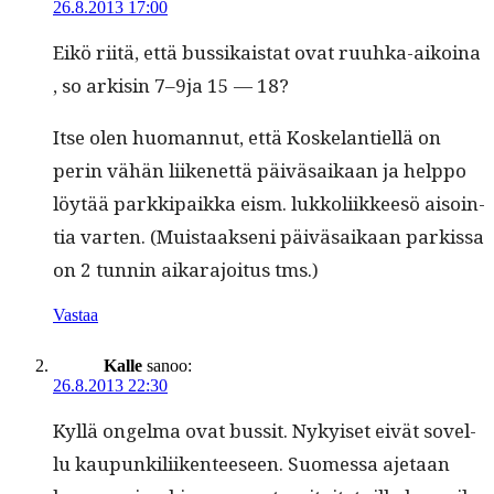
26.8.2013 17:00
Eikö riitä, että bus­sikai­stat ovat ruuh­ka-aikoina
, so ark­isin 7–9ja 15 — 18?
Itse olen huo­man­nut, että Koske­lantiel­lä on
perin vähän liikenet­tä päivä­saikaan ja help­po
löytää parkkipaik­ka eism. lukkoli­ik­keesö aisoin­
tia varten. (Muis­taak­seni päivä­saikaan parkissa
on 2 tun­nin aikara­joi­tus tms.)
Vastaa
Kalle
sanoo:
26.8.2013 22:30
Kyl­lä ongel­ma ovat bus­sit. Nykyiset eivät sovel­
lu kaupunkili­iken­teeseen. Suomes­sa aje­taan