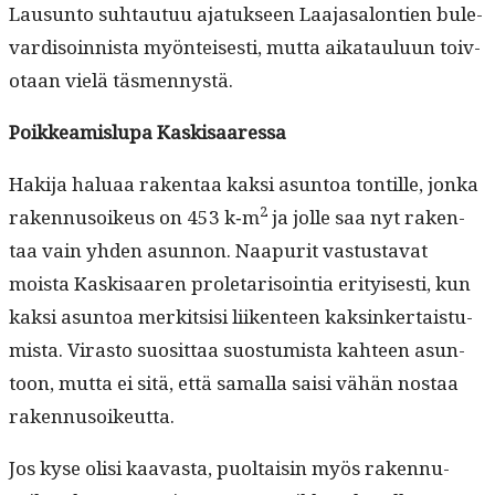
Lausun­to suh­tau­tuu ajatuk­seen Laa­jasa­lon­tien bule­
vardis­oin­nista myön­teis­es­ti, mut­ta aikataulu­un toiv­
otaan vielä täsmennystä.
Poikkeamis­lu­pa Kaskisaaressa
Hak­i­ja halu­aa rak­en­taa kak­si asun­toa ton­tille, jon­ka
2
raken­nu­soikeus on 453 k‑m
ja jolle saa nyt rak­en­
taa vain yhden asun­non. Naa­pu­rit vas­tus­ta­vat
moista Kask­isaaren pro­le­tarisoin­tia eri­tyis­es­ti, kun
kak­si asun­toa merk­it­sisi liiken­teen kaksinker­tais­tu­
mista. Viras­to suosit­taa suos­tu­mista kah­teen asun­
toon, mut­ta ei sitä, että samal­la saisi vähän nos­taa
rakennusoikeutta.
Jos kyse olisi kaavas­ta, puoltaisin myös raken­nu­