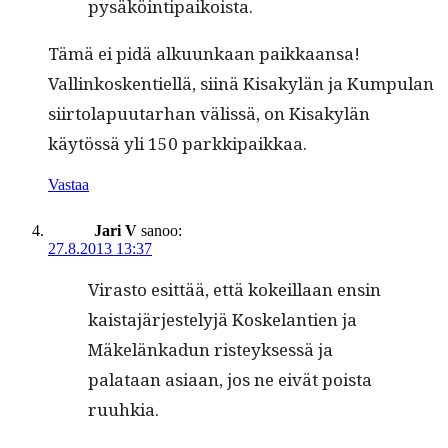
pysäköintipaikoista.
Tämä ei pidä alku­unkaan paikkaansa!
Vallinkosken­tiel­lä, siinä Kisakylän ja Kumpu­lan
siir­to­la­pu­u­tarhan välis­sä, on Kisakylän
käytössä yli 150 parkkipaikkaa.
Vastaa
Jari V
sanoo:
27.8.2013 13:37
Viras­to esit­tää, että kokeil­laan ensin
kaista­jär­jeste­lyjä Koske­lantien ja
Mäkelänkadun risteyk­sessä ja
palataan asi­aan, jos ne eivät poista
ruuhkia.