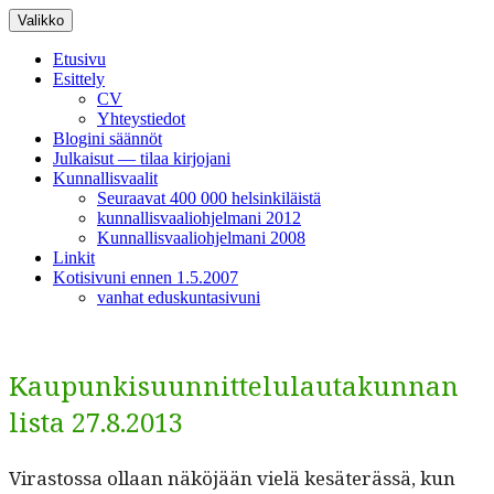
Siirry
Valikko
sisältöön
Etusivu
Esittely
CV
Yhteystiedot
Blogini säännöt
Julkaisut — tilaa kirjojani
Kunnallisvaalit
Seuraavat 400 000 helsinkiläistä
kunnallisvaaliohjelmani 2012
Kunnallisvaaliohjelmani 2008
Linkit
Kotisivuni ennen 1.5.2007
vanhat eduskuntasivuni
Kaupunkisuunnittelulautakunnan
lista 27.8.2013
Viras­tossa ollaan näköjään vielä kesäterässä, kun