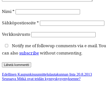
Nimi
*
Sähköpostiosoite
*
Verkkosivusto
Notify me of followup comments via e-mail. You
can also
subscribe
without commenting.
Artikkelien
Edellinen
Edellinen
Kaupunkisuunnittelulautakunnan lista 20.8.2013
Seuraava
artikkeli:
Seuraava
Mitkä ovat teidän kynnyskysymyksenne?
selaus
artikkeli: