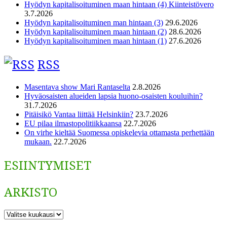
Hyödyn kapitalisoituminen maan hintaan (4) Kiinteistövero
3.7.2026
Hyödyn kapitalisoituminen man hintaan (3)
29.6.2026
Hyödyn kapitalisoituminen maan hintaan (2)
28.6.2026
Hyödyn kapitalisoituminen maan hintaan (1)
27.6.2026
RSS
Masentava show Mari Rantaselta
2.8.2026
Hyväosaisten alueiden lapsia huono-osaisten kouluihin?
31.7.2026
Pitäisikö Vantaa liittää Helsinkiin?
23.7.2026
EU pilaa ilmastopolitiikkaansa
22.7.2026
On virhe kieltää Suomessa opiskelevia ottamasta perhettään
mukaan.
22.7.2026
ESIINTYMISET
ARKISTO
ARKISTO