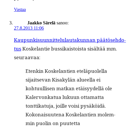
Vastaa
Jaakko Särelä
sanoo:
27.8.2013 11:06
Kaupunkisu­un­nit­telu­lau­takun­nan päätöse­hdo­
tus
Koske­lantie bus­sikaistoista sisältää mm.
seuraavaa:
Etenkin Koske­lantien eteläpuolel­la
sijait­se­van Kisakylän alueel­la ei
kohtu­ullisen matkan etäisyy­del­lä ole
Kaler­vonkat­ua luku­un otta­mat­ta
tont­tikatu­ja, joille voisi pysäköidä.
Kokon­aisuute­na Koske­lantien molem­
min puolin on puutet­ta