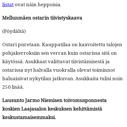
lis­tat
ovat näin heppoisia.
Mel­lun­mäen ostarin tiivistyskaava
(Pöy­dältä)
Ostari pure­taan. Kaup­pati­laa on kaavoitet­tu talo­jen
poh­jak­er­roksi­in sen ver­ran kuin ostaris­sa sitä on
käytössä. Asukkaat valit­ta­vat tiivistämis­es­tä ja
ostaris­sa nyt hal­val­la vuokral­la ole­vat toimin­not
halu­aisi­vat nykyti­lan jatku­van. Asukkai­ta tulisi noin
250 lisää.
Lausun­to Jar­mo Niemisen toivo­musponnes­ta
koskien Laa­jasa­lon keskuk­sen kehit­tämistä
keskustamaisemmaksi.