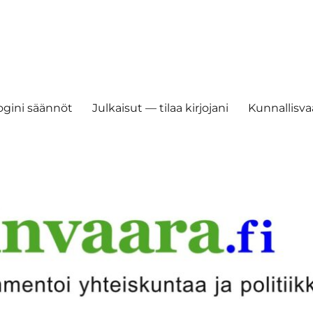
ogini säännöt
Julkaisut — tilaa kirjojani
Kunnallisvaa