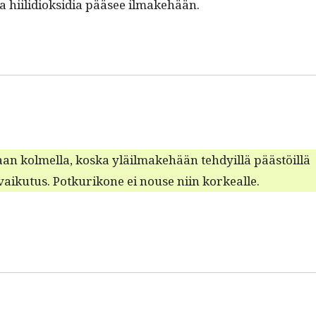
l­la hiilid­iok­sidia pääsee ilmakehään.
an kolmel­la, kos­ka yläil­make­hään tehdy­il­lä päästöil­lä
vaiku­tus. Potkurikone ei nouse niin korkealle.