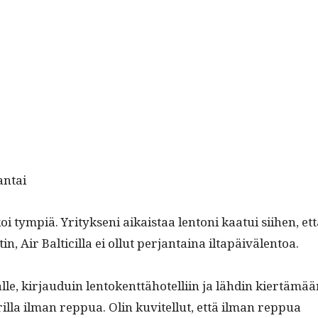
antai
oi tympiä. Yri­tyk­seni aikaistaa lentoni kaa­tui siihen, et
n, Air Balti­cil­la ei ollut per­jan­taina iltapäivälentoa.
älle, kir­jauduin lento­kent­tähotel­li­in ja lähdin kiertämä
lar­il­la ilman rep­pua. Olin kuvitel­lut, että ilman rep­pua