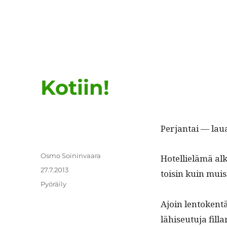
Kotiin!
Per­jan­tai — lau
Kirjoittaja
Osmo Soininvaara
Hotel­lielämä alk
Julkaistu
27.7.2013
toisin kuin muisti
Kategoriat
Pyöräily
Ajoin lento­ken­t
lähiseu­tu­ja fil­