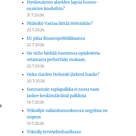
Hyväosaisten alueiden lapsia huono-
osaisten kouluihin?
31.7.2026
Pitäisikö Vantaa liittää Helsinkiin?
23.7.2026
EU pilaa ilmastopolitiikkaansa
22.7.2026
On virhe kieltää Suomessa opiskelevia
ottamasta perhettään mukaan.
22.7.2026
Onko Garden Helsinki järkevä hanke?
20.7.2026
Sunnuntain tuplapalkka ei nosta vaan
laskee keskimääräisiä palkkoja
19.7.2026
a
Tekoälyn vallankumouksessa ongelma on
nopeus
19.7.2026
Tekoäly terveydenhuollossa