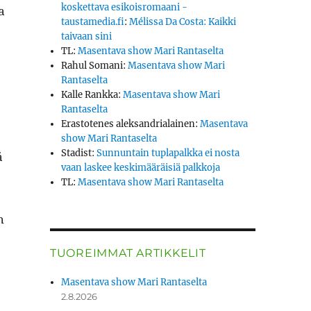
koskettava esikoisromaani -
la
taustamedia.fi
:
Mélissa Da Costa: Kaikki
taivaan sini
TL
:
Masentava show Mari Rantaselta
Rahul Somani
:
Masentava show Mari
Rantaselta
Kalle Rankka
:
Masentava show Mari
Rantaselta
Erastotenes aleksandrialainen
:
Masentava
show Mari Rantaselta
Stadist
:
Sunnuntain tuplapalkka ei nosta
ä
vaan laskee keskimääräisiä palkkoja
TL
:
Masentava show Mari Rantaselta
n
TUOREIMMAT ARTIKKELIT
Masentava show Mari Rantaselta
2.8.2026