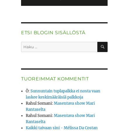
ETSI BLOGIN SISÄLLÖSTÄ
HAKU
Etsi:
TUOREIMMAT KOMMENTIT
Ö
:
Sunnuntain tuplapalkka ei nosta vaan
laskee keskimääräisiä palkkoja
Rahul Somani
:
Masentava show Mari
Rantaselta
Rahul Somani
:
Masentava show Mari
Rantaselta
Kaikki taivaan sini - Mélissa Da Costan