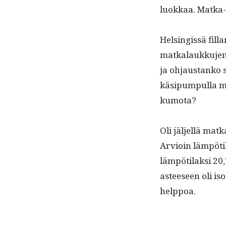
luokkaa. Mat­ka-
Helsingis­sä fil­l
matkalaukku­jen 
ja ohjaus­tanko 
käsipumpul­la me
kumota?
Oli jäl­jel­lä ma
Arvioin läm­pöti­l
läm­pöti­lak­si 20
asteeseen oli iso
helppoa.