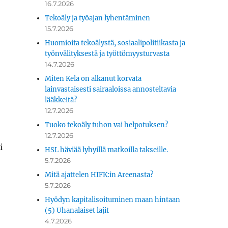
16.7.2026
Tekoäly ja työajan lyhentäminen
15.7.2026
Huomioita tekoälystä, sosiaalipolitiikasta ja
työnvälityksestä ja työttömyysturvasta
14.7.2026
Miten Kela on alkanut korvata
lainvastaisesti sairaaloissa annosteltavia
lääkkeitä?
12.7.2026
Tuoko tekoäly tuhon vai helpotuksen?
12.7.2026
i
HSL häviää lyhyillä matkoilla takseille.
5.7.2026
Mitä ajattelen HIFK:in Areenasta?
5.7.2026
Hyödyn kapitalisoituminen maan hintaan
(5) Uhanalaiset lajit
4.7.2026