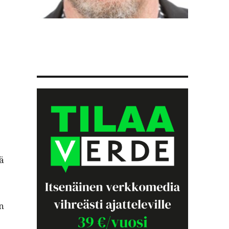
tä
än