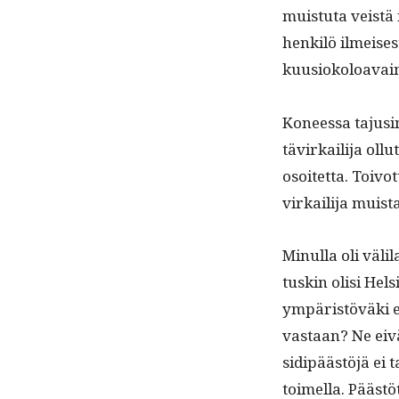
muis­tu­ta veistä
henkilö ilmeis­es­
kuu­siokoloavai
Koneessa tajusin,
tävirkail­i­ja ollu
osoitet­ta. Toiv­o
virkail­i­ja muis­
Min­ul­la oli väli
tuskin olisi Hels
ympäristövä­ki e
vas­taan? Ne eivä
sidipäästöjä ei t
toimel­la. Pääst