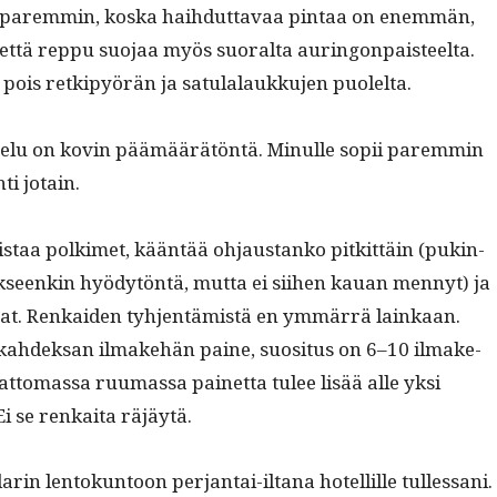
tä parem­min, kos­ka hai­h­dut­tavaa pin­taa on enem­män,
että rep­pu suo­jaa myös suo­ral­ta auringonpais­teelta.
 pois retkipyörän ja sat­u­lalaukku­jen puolelta.
lu on kovin päämäärätön­tä. Min­ulle sopii parem­min
ti jotain.
pois­taa polkimet, kään­tää ohjaus­tanko pitkit­täin (pukin­
la jok­seenkin hyödytön­tä, mut­ta ei siihen kauan men­nyt) ja
aat. Renkaiden tyh­jen­tämistä en ymmär­rä lainkaan.
ahdek­san ilmake­hän paine, suosi­tus on 6–10 ilmake­
at­tomas­sa ruumas­sa painet­ta tulee lisää alle yksi
Ei se renkai­ta räjäytä.
l­lar­in lentokun­toon per­jan­tai-iltana hotellille tul­lessani.