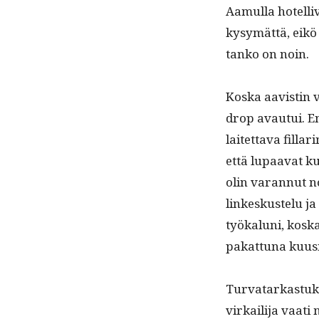
Aamul­la hotel­livi
kysymät­tä, eikö 
tanko on noin.
Kos­ka aav­istin 
drop avau­tui. En
laitet­ta­va fil­la
että lupaa­vat ku
olin varan­nut n
linkeskustelu ja 
työkalu­ni, kos­k
pakat­tuna kuu­
Tur­vatarkas­tuk­s
virkail­i­ja vaat