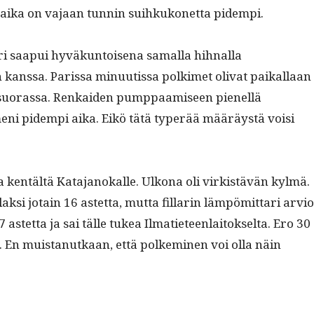
aika on vajaan tun­nin suihkukonet­ta pidempi.
ari saa­pui hyväkun­toise­na samal­la hih­nal­la
kanssa. Paris­sa min­uutis­sa polkimet oli­vat paikallaan
suo­ras­sa. Renkaiden pump­paamiseen pienel­lä
ni pidem­pi aika. Eikö tätä type­r­ää määräys­tä voisi
t­ka ken­tältä Kata­janokalle. Ulkona oli virk­istävän kylmä.
ak­si jotain 16 astet­ta, mut­ta fil­lar­in läm­pömit­tari arvio
,7 astet­ta ja sai tälle tukea Ilmati­eteen­laitok­selta. Ero 30
. En muis­tanutkaan, että polkem­i­nen voi olla näin