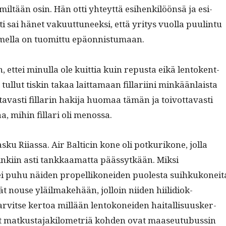
 miltään osin. Hän otti yhteyt­tä esi­henkilöön­sä ja esi­
ti sai hänet vaku­ut­tuneek­si, että yri­tys vuol­la puulin­tu
mel­la on tuomit­tu epäonnistumaan.
 ettei min­ul­la ole kuit­tia kuin repus­ta eikä lento­kent­
t tul­lut tiskin takaa lait­ta­maan fil­lari­i­ni minkään­laista
t­tavasti fil­lar­in hak­i­ja huo­maa tämän ja toiv­ot­tavasti
taa, mihin fil­lari oli menossa.
lasku Riias­sa. Air Balticin kone oli potkurikone, jol­la
inki­in asti tankkaa­mat­ta päässytkään. Mik­si
i puhu näi­den pro­pel­likonei­den puoles­ta suihkukonei­t
t nouse yläil­make­hään, jol­loin niiden hiilid­iok­
arvitse ker­toa mil­lään lentokonei­den haitallisu­usker­
öt matkus­ta­jak­ilo­metriä kohden ovat maaseu­tubussin