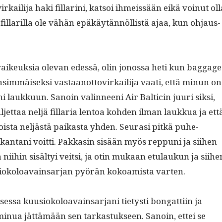
rkail­i­ja haki fil­lar­i­ni, kat­soi ihmeis­sään eikä voin­ut ol
fil­lar­il­la ole vähän epäkäytän­nöl­listä ajaa, kun ohjaus­
vaikeuk­sia ole­van edessä, olin jonos­sa heti kun bag­gage
sim­mäisek­si vas­taan­ot­tovirkail­i­ja vaati, että min­un on
r­i­ni laukku­un. Sanoin valin­neeni Air Balticin juuri sik­si,
l­jet­taa neljä fil­lar­ia lentoa kohden ilman laukkua ja ett
oista neljästä paikas­ta yhden. Seurasi pitkä puhe­
kan­tani voit­ti. Pakkasin sisään myös rep­puni ja siihen
a niihin sisäl­tyi veit­si, ja otin mukaan etu­laukun ja siihe
siokoloavain­sar­jan pyörän kokoamista varten.
es­sa kuu­siokoloavain­sar­jani tietysti bon­gat­ti­in ja
i min­ua jät­tämään sen tarkas­tuk­seen. Sanoin, ettei se