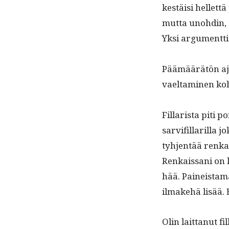
kestäisi hel­let­
mut­ta uno­hdin, 
Yksi argu­ment­ti
Päämäärätön aje
vaelt­a­mi­nen koh
Fil­lar­ista piti 
sarv­i­fil­lar­il­
tyh­jen­tää renk
Renkaissani on k
hää. Paineis­ta­m
ilmake­hä lisää. 
Olin lait­tanut fi