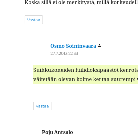
Kos­ka sil­lä ei ole merk­i­tys­tä, mil­lä korkeude
Vastaa
Osmo Soininvaara
sanoo:
27.7.2013 22:33
Suihkukonei­den hiilid­iok­sipäästöt ker­ro­ta
väitetään ole­van kolme ker­taa suurem­pi 
Vastaa
Poju Antsalo
sanoo: