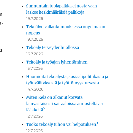
Sunnuntain tuplapalkka ei nosta vaan
laskee keskimääräisiä palkkoja
an
19.7.2026
a­
Tekoälyn vallankumouksessa ongelma on
nopeus
19.7.2026
Tekoäly terveydenhuollossa
in
16.7.2026
Tekoäly ja työajan lyhentäminen
15.7.2026
Huomioita tekoälystä, sosiaalipolitiikasta ja
työnvälityksestä ja työttömyysturvasta
i­
14.7.2026
Miten Kela on alkanut korvata
lainvastaisesti sairaaloissa annosteltavia
lääkkeitä?
12.7.2026
Tuoko tekoäly tuhon vai helpotuksen?
12.7.2026