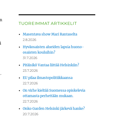
en
TUOREIMMAT ARTIKKELIT
Masentava show Mari Rantaselta
2.8.2026
i
Hyväosaisten alueiden lapsia huono-
osaisten kouluihin?
31.7.2026
Pitäisikö Vantaa liittää Helsinkiin?
23.7.2026
­
EU pilaa ilmastopolitiikkaansa
22.7.2026
On virhe kieltää Suomessa opiskelevia
ottamasta perhettään mukaan.
22.7.2026
Onko Garden Helsinki järkevä hanke?
20.7.2026