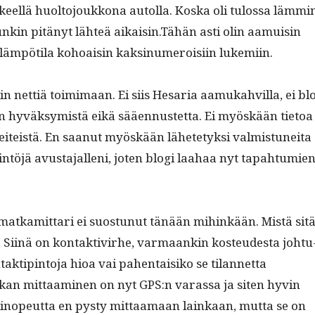
iik­keel­lä huolto­joukkona autol­la. Kos­ka oli tulos­sa läm­mi
­unkin pitänyt lähteä aikaisin.Tähän asti olin aamuisin
­ta läm­pöti­la kohoaisin kaksinu­meroisi­in lukemiin.
n net­tiä toim­i­maan. Ei siis Hesaria aamukahvil­la, ei bl
n hyväksymistä eikä sääen­nustet­ta. Ei myöskään tietoa
it­eistä. En saanut myöskään lähete­tyk­si valmis­tunei­ta
­töjä avus­ta­jal­leni, joten blo­gi laa­haa nyt tapah­tu­mie
ut matkamit­tari ei suos­tunut tänään mihinkään. Mis­tä sit
Siinä on kon­tak­tivirhe, var­maankin kos­teud­es­ta johtu
tak­tip­in­to­ja hioa vai pahen­taisiko se tilan­net­ta
an mit­taami­nen on nyt GPS:n varas­sa ja siten hyvin
skinopeut­ta en pysty mit­taa­maan lainkaan, mut­ta se on