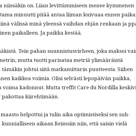
 niis­säkin on. Liian levit­täm­miseen menee kymme­nen
­ta­ma min­u­ut­ti pitää antaa liiman kuiv­uaa ennen paik
 Siinä välis­sä minä yleen­sä vai­h­dan ehjän renkaan ja pp
­nen paikalleen. Ja paik­ka kestää.
 mäk­istä. Tein pahan suun­nis­tusvirheen, joka mak­soi va
metrin, mut­ta tuot­ti parisa­taa metriä ylimääräistä
 tämäkin joh­tui siitä matkamit­tarin puut­teesta. Siihen
nnen kaikkea voimia. Olisi selvästi lep­opäivän paik­ka,
n voima kadon­nut. Mut­ta tre­f­fit Care du Nordil­la keskiv
 pakot­taa kiirehtimään.
aas­to helpot­tui ja tulin aika opti­mistisek­si sen suh­
 kun­ni­al­liseen aikaan Reim­si­in niin, että saisin vielä
.