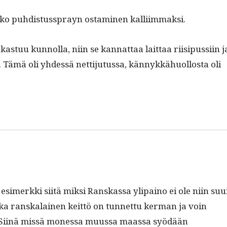
eeko puhdis­tussprayn ost­a­mi­nen kalliimmaksi.
s­tuu kun­nol­la, niin se kan­nat­taa lait­taa riisi­pus­si­in j
. Tämä oli yhdessä net­ti­ju­tus­sa, kän­nykkähuol­losta oli
erk­ki siitä mik­si Ran­skas­sa yli­paino ei ole niin suu
a ran­skalainen keit­tö on tun­net­tu ker­man ja voin
 Siinä mis­sä mon­es­sa muus­sa maas­sa syödään