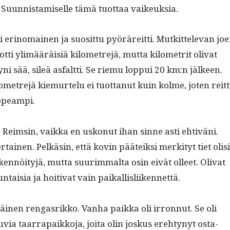
Suun­nistamiselle tämä tuot­taa vaikeuksia.
i eri­no­mainen ja suosit­tu pyöräre­it­ti. Mutkit­tel­e­van jo
­ti ylimääräisiä kilo­me­tre­jä, mut­ta kilo­metrit oli­vat
yni sää, sileä asfalt­ti. Se riemu lop­pui 20 km:n jäl­keen.
­me­tre­jä kiemurtelu ei tuot­tanut kuin kolme, joten reit­t
nopeampi.
Reim­sin, vaik­ka en uskonut ihan sinne asti ehtiväni.
er­tainen. Pelkäsin, että kovin pääteik­si merk­i­tyt tiet oli­si
ken­nöi­tyjä, mut­ta suurim­mal­ta osin eivät olleet. Oli­vat
un­taisia ja hoiti­vat vain paikallisliikennettä.
­nen ren­gas­rikko. Van­ha paik­ka oli irronnut. Se oli
tu­via taar­ra­paikko­ja, joi­ta olin joskus ere­htynyt osta­