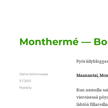
Monthermé — Bou
Pyöräily­blog­ga
Kirjoittaja
Osmo Soininvaara
Maanan­tai, Mon
Julkaistu
3.7.2013
Kategoriat
Pyöräily
Kun aamul­la sain
viereisessä pöy­
lähtöä fil­lareil