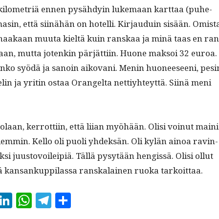
kilo­metriä ennen pysähdyin luke­maan kart­taa (puhe­
masin, että siinähän on hotel­li. Kir­jauduin sisään. Omis­t
anaakaan muu­ta kieltä kuin ran­skaa ja minä taas en ran
an, mut­ta jotenkin pär­jät­ti­in. Huone mak­soi 32 euroa.
ionko syödä ja sanoin aiko­vani. Menin huoneeseeni, pesi
lin ja yritin ostaa Orangelta net­tiy­hteyt­tä. Siinä meni
o­laan, ker­rot­ti­in, että liian myöhään. Olisi voin­ut maini
aiem­min. Kel­lo oli puoli yhdek­sän. Oli kylän ain­oa rav­in­
uk­si juus­tovoileip­iä. Täl­lä pysytään hengis­sä. Olisi ollut
 kansankup­pi­las­sa ran­skalainen ruo­ka tarkoittaa.
E
Li
W
T
S
m
n
h
el
h