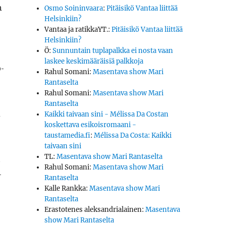
n
Osmo Soininvaara
:
Pitäisikö Vantaa liittää
Helsinkiin?
Vantaa ja ratikkaYT.
:
Pitäisikö Vantaa liittää
Helsinkiin?
Ö
:
Sunnuntain tuplapalkka ei nosta vaan
laskee keskimääräisiä palkkoja
o­
Rahul Somani
:
Masentava show Mari
Rantaselta
Rahul Somani
:
Masentava show Mari
Rantaselta
n
Kaikki taivaan sini - Mélissa Da Costan
koskettava esikoisromaani -
taustamedia.fi
:
Mélissa Da Costa: Kaikki
taivaan sini
TL
:
Masentava show Mari Rantaselta
ä
Rahul Somani
:
Masentava show Mari
­
Rantaselta
Kalle Rankka
:
Masentava show Mari
Rantaselta
Erastotenes aleksandrialainen
:
Masentava
show Mari Rantaselta