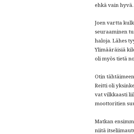
ehkä vain hyvä. 
Joen vart­ta kul­k
seu­raami­nen tuot
halo­ja. Läh­es ty
Ylimääräisiä kilo
oli myös tietä 
Otin tähtäimeen 
Reit­ti oli yksink
vat vilkkaasti lii
moot­tori­tien su
Matkan ensim­mäi
niitä itseli­imau­