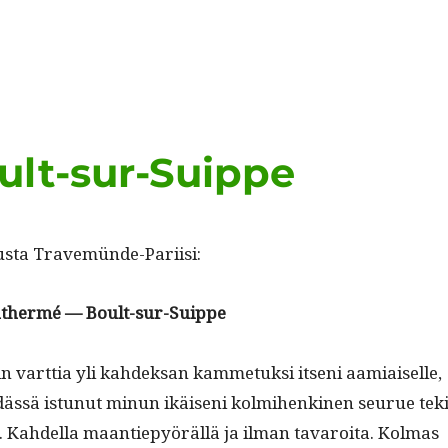
lt-sur-Suippe
us­ta Travemünde-Pariisi:
­ther­mé — Boult-sur-Suippe
 vart­tia yli kahdek­san kam­me­tuk­si itseni aami­aiselle,
dässä istunut min­un ikäiseni kolmi­henk­i­nen seu­rue tek
­la. Kahdel­la maantiepyöräl­lä ja ilman tavaroi­ta. Kol­mas