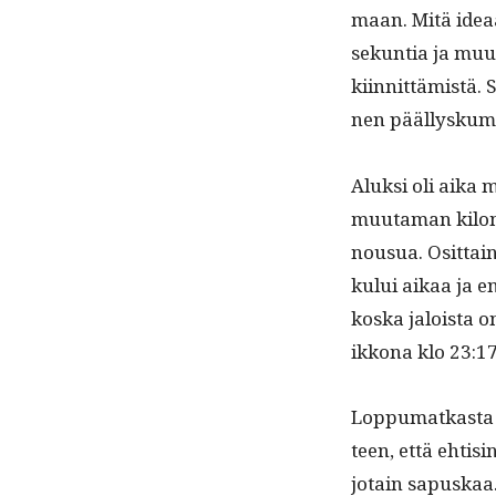
maan. Mitä ideaa
sekun­tia ja muu
kiin­nit­tämistä.
nen päällysku­mi
Aluk­si oli aika
muu­ta­man kilo­
nousua. Osit­tain
kului aikaa ja e
kos­ka jaloista o
ikkona klo 23:17
Lop­pumatkas­ta m
teen, että ehtisin
jotain sapuskaa