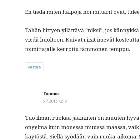
En tiedä miten halpo­ja noi mit­tar­it ovat, tul
Tähän liit­tyen yllät­tävä “niksi”, jos kän­nykkä ka
viedä huoltoon. Kui­v­at riisit imevät kos­teut­ta
toimit­ta­jalle ker­rot­tu täm­mö­nen temppu.
Vastaa
Tuomas
sanoo:
3.7.2013 12:19
Tuo ilman ruokaa jäämi­nen on muuten hyvä esim
ongel­ma kuin mon­es­sa muus­sa maas­sa, vaik­k
käytöstä. Siel­lä syödään vain ruo­ka-aikoina.