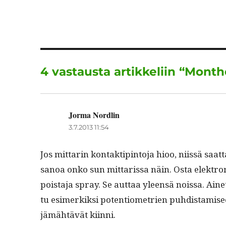
c
it
a
e
te
l
b
r
o
4 vastausta artikkeliin “Mon
o
k
Jorma Nordlin
sanoo:
3.7.2013 11:54
Jos mit­tarin kon­tak­tip­in­to­ja hioo, niis­sä sa
sanoa onko sun mit­taris­sa näin. Osta elek­tron­i
pois­ta­ja spray. Se aut­taa yleen­sä nois­sa. Aine
tu esimerkik­si poten­tiome­trien puhdis­tamiseen
jämähtävät kiinni.