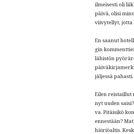
ilmeis­es­ti oli l
päivä, olisi min
viivytel­lyt, jot
En saanut hotelli
gin kom­ment­tie
lähistön pyöräre­
päiväkir­jamerk­in
jäl­jessä pahasti.
Eilen reis­tail­l
nyt uuden saisi? 
va. Pitäisikö kon­
ennestään? Matk
häir­iöaltis. Ke