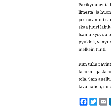
Parikym­men­tä 
limes­ta) ja huo­
ja ei osan­nut s
skaa juuri lainka
Isän­tä kysyi, a
pyykkiä, venyt­te
melkein tunti.
Kun tulin rav­in­t
ta aikara­jas­ta 
to­la. Sain anel­l
kiva nähdä, mitä
F
T
a
w