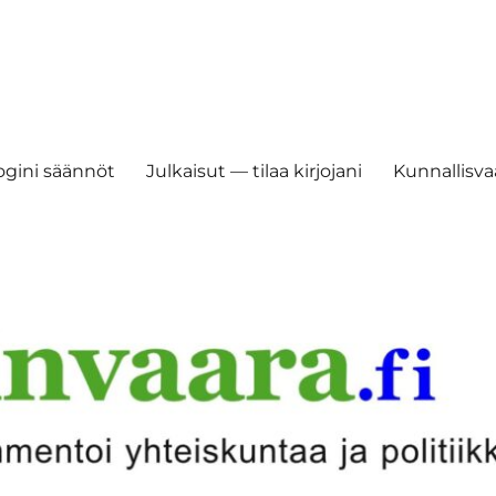
ogini säännöt
Julkaisut — tilaa kirjojani
Kunnallisvaa