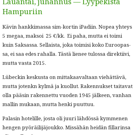
Lauantai, juhannus — Lyypekistä
Hampuriin
Kävin han­kki­mas­sa sim-kortin iPadi­in. Nopea yhteys
5 megaa, mak­soi 25 €/kk. Ei paha, mut­ta ei toi­mi
kuin Sak­sas­sa. Sel­l­aista, joka toimisi koko Euroopas­
sa, ei saa edes rahal­la. Tästä lie­nee tulos­sa direk­ti­ivi,
mut­ta vas­ta 2015.
Lübeckin keskus­ta on mit­takaaval­taan viehät­tävä,
mut­ta jotenkn kylmä ja kuol­lut. Raken­nuk­set taita­vat
olla pääsin raken­net­tu vuo­den 1945 jäl­keen, van­han
mallin mukaan, mut­ta hen­ki puuttuu.
Palasin hotelille, jos­ta oli juuri lähdössä kymme­nen
hen­gen pyöräil­i­jäjoukko. Mis­sähän hei­dän fil­lar­in­sa