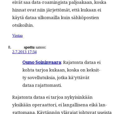
eivät saa data-roamingista paljoakaan, kos­ka
hin­nat ovat niin jär­jet­tömät, että kukaan ei
käytä dataa ulko­mail­la kuin sähkö­postien
otsikoihin.
Vastaa
spottu
sanoo:
2.7.2013 17:34
Osmo Soin­in­vaara
: Raja­ton­ta dataa ei
koh­ta tar­joa kukaan, kos­ka on kek­sit­
ty sovel­lu­tuk­sia, jot­ka kä’yttävät
dataa rajattomasti.
Raja­ton­ta dataa ei tar­joa nyky­isinkään
yksikään oper­aat­tori, ei lan­gal­lise­na eikä lan­
gat­tomana. Käytän­nön ylära­jat johtu­vat useista