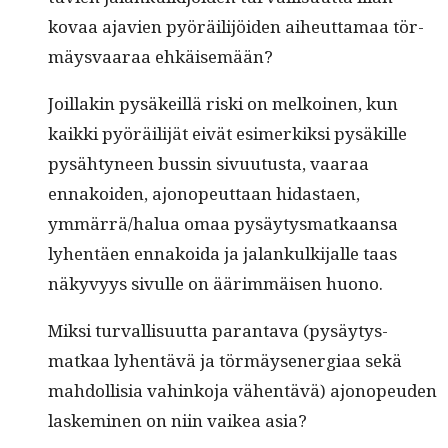
kovaa ajavien pyöräil­i­jöi­den aiheut­ta­maa tör­
mäys­vaaraa ehkäisemään?
Joil­lakin pysäkeil­lä ris­ki on melkoinen, kun
kaik­ki pyöräil­i­jät eivät esimerkik­si pysäkille
pysähtyneen bussin sivu­u­tus­ta, vaaraa
ennakoiden, ajonopeut­taan hidas­taen,
ymmärrä/halua omaa pysäy­tys­matkaansa
lyhen­täen ennakoi­da ja jalankulk­i­jalle taas
näkyvyys sivulle on äärim­mäisen huono.
Mik­si tur­val­lisu­ut­ta paran­ta­va (pysäy­tys­
matkaa lyhen­tävä ja tör­mäy­sen­er­giaa sekä
mah­dol­lisia vahinko­ja vähen­tävä) ajonopeu­den
laskem­i­nen on niin vaikea asia?