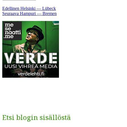
Artikkelien
Edellinen
Edellinen
Helsinki — Lübeck
Seuraava
artikkeli:
Seuraava
Hampuri — Bremen
selaus
artikkeli:
Etsi blogin sisällöstä