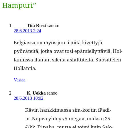
Hampuri”
Tita Rossi
sanoo:
28.6.2013 2:24
Bel­gias­sa on myös juuri niitä kivet­tyjä
pyöräteitä, jot­ka ovat tosi epämiel­lyt­täviä. Hol­
lan­nis­sa ihanan sileitä asfalt­titeitä. Suosit­te­len
Hollantia.
Vastaa
K. Uokka
sanoo:
28.6.2013 10:02
Kävin han­kki­mas­sa sim-kortin iPadi­
in. Nopea yhteys 5 megaa, mak­soi 25
€/kk. Ei paha, mut­ta ei toi­mi kuin Sak­