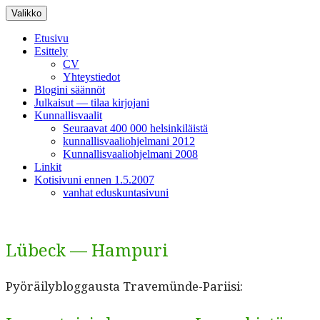
Siirry
Valikko
sisältöön
Etusivu
Esittely
CV
Yhteystiedot
Blogini säännöt
Julkaisut — tilaa kirjojani
Kunnallisvaalit
Seuraavat 400 000 helsinkiläistä
kunnallisvaaliohjelmani 2012
Kunnallisvaaliohjelmani 2008
Linkit
Kotisivuni ennen 1.5.2007
vanhat eduskuntasivuni
Lübeck — Hampuri
Pyöräily­blog­gaus­ta Travemünde-Pariisi: