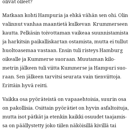
oli­vat olleet?
Matkaan kohti Ham­puria ja ehkä vähän sen ohi. Olin
valin­nut van­haa maanti­etä kulke­van Krum­merseen
kaut­ta. Pelkäsin toiv­ot­ta­man vaikeaa suun­nistamista
ja hark­itsin paikalliskar­tan ostamista, mut­ta ei tul­lut
huoltoase­maa vas­taan. Ensin tuli risteys Ham­burg
oikealle ja Kum­merse suo­raan. Muu­ta­man kilo­
metrin jäl­keen tuli viit­ta Kum­merse ja Ham­puri suo­
raan. Sen jäl­keen tarvit­si seu­ra­ta vain tien­vi­it­to­ja.
Erit­täin hyvä reitti.
Vaik­ka osa pyöräteistä on vapaae­htoisia, suurin osa
on pakol­lisia. Osit­tain pyöräti­et on hyvin asfal­toitu­ja,
mut­ta isot pätkät ja etenkin kaik­ki osu­udet taa­jamis­
sa on päällystet­ty joko tiilen näköisil­lä kivil­lä tai