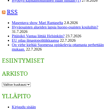
Hyödyn kapitalisoituminen maan hintaan (1)
27.6.2026
RSS
Masentava show Mari Rantaselta
2.8.2026
Hyväosaisten alueiden lapsia huono-osaisten kouluihin?
31.7.2026
Pitäisikö Vantaa liittää Helsinkiin?
23.7.2026
EU pilaa ilmastopolitiikkaansa
22.7.2026
On virhe kieltää Suomessa opiskelevia ottamasta perhettään
mukaan.
22.7.2026
ESIINTYMISET
ARKISTO
ARKISTO
YLLÄPITO
Kirjaudu sisään