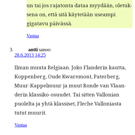
un tai jos raja­ton­ta dataa myy­dään, ole­tuk­
se­na on, että sitä käytetään use­ampi
gigatavu päivässä.
Vastaa
antti
sanoo:
28.6.2013 14:25
Ilman muu­ta Bel­giaan. Joko Flan­derin kaut­ta,
Kop­pen­berg, Oude Kware­mont, Pater­berg,
Muur-Kap­pel­muur ja muut Ronde van Vlaan­
derin klas­siko-osu­udet. Tai sit­ten Val­lon­ian
puolelta ja yhtä klas­siset, Fleche Val­lo­ni­as­ta
tutut muurit.
Vastaa