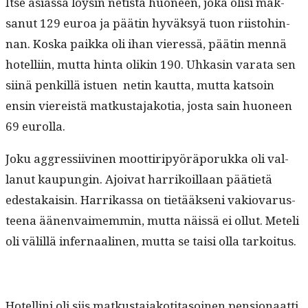
Itse asi­as­sa löysin netistä huoneen, joka olisi mak­
sanut 129 euroa ja päätin hyväksyä tuon riis­to­hin­
nan. Kos­ka paik­ka oli ihan vier­essä, päätin men­nä
hotel­li­in, mut­ta hin­ta olikin 190. Uhkasin vara­ta sen
siinä penkil­lä istuen netin kaut­ta, mut­ta kat­soin
ensin viereistä matkus­ta­jako­tia, jos­ta sain huoneen
69 eurolla.
Joku aggres­si­ivi­nen moot­tiripyörä­poruk­ka oli val­
lanut kaupun­gin. Ajoi­vat har­rikoil­laan pääti­etä
edestakaisin. Har­rikas­sa on tietääk­seni vakio­varus­
teena äänen­vaimem­min, mut­ta näis­sä ei ollut. Meteli
oli välil­lä infer­naa­li­nen, mut­ta se taisi olla tarkoitus.
Hotelli­ni oli siis matkus­ta­jakoti­ta­soinen pen­sion­aat­ti,