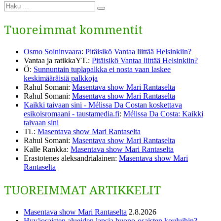
Etsi:
Haku
Tuoreimmat kommentit
Osmo Soininvaara
:
Pitäisikö Vantaa liittää Helsinkiin?
Vantaa ja ratikkaYT.
:
Pitäisikö Vantaa liittää Helsinkiin?
Ö
:
Sunnuntain tuplapalkka ei nosta vaan laskee
keskimääräisiä palkkoja
Rahul Somani
:
Masentava show Mari Rantaselta
Rahul Somani
:
Masentava show Mari Rantaselta
Kaikki taivaan sini - Mélissa Da Costan koskettava
esikoisromaani - taustamedia.fi
:
Mélissa Da Costa: Kaikki
taivaan sini
TL
:
Masentava show Mari Rantaselta
Rahul Somani
:
Masentava show Mari Rantaselta
Kalle Rankka
:
Masentava show Mari Rantaselta
Erastotenes aleksandrialainen
:
Masentava show Mari
Rantaselta
TUOREIMMAT ARTIKKELIT
Masentava show Mari Rantaselta
2.8.2026
Hyväosaisten alueiden lapsia huono-osaisten kouluihin?