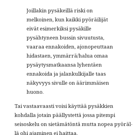
Joil­lakin pysäkeil­lä ris­ki on
melkoinen, kun kaik­ki pyöräil­i­jät
eivät esimerkik­si pysäkille
pysähtyneen bussin sivu­u­tus­ta,
vaaraa ennakoiden, ajonopeut­taan
hidas­taen, ymmärrä/halua omaa
pysäy­tys­matkaansa lyhen­täen
ennakoi­da ja jalankulk­i­jalle taas
näkyvyys sivulle on äärim­mäisen
huono.
Tai vas­taavaasti voisi käyt­tää pysäkkien
kohdal­la jotain päällystet­tä jos­sa pitem­pi
seisoskelu on sietämätön­tä mut­ta nopea pyöräl­
lä ohi ajami­nen ei haittaa.