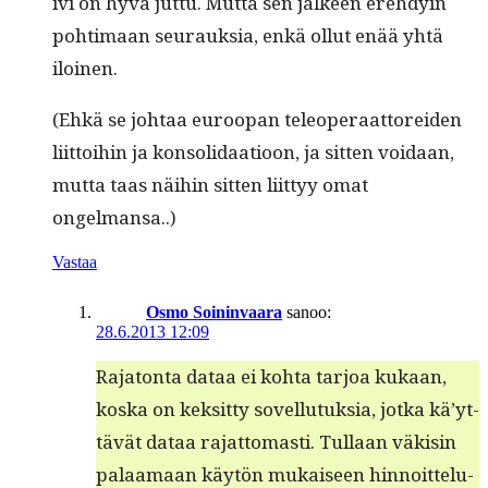
ivi on hyvä jut­tu. Mut­ta sen jäl­keen ere­hdyin
pohti­maan seu­rauk­sia, enkä ollut enää yhtä
iloinen.
(Ehkä se johtaa euroopan tele­op­er­aat­tor­ei­den
liit­toi­hin ja kon­sol­i­daa­tioon, ja sit­ten voidaan,
mut­ta taas näi­hin sit­ten liit­tyy omat
ongelmansa..)
Vastaa
Osmo Soininvaara
sanoo:
28.6.2013 12:09
Raja­ton­ta dataa ei koh­ta tar­joa kukaan,
kos­ka on kek­sit­ty sovel­lu­tuk­sia, jot­ka kä’yt­
tävät dataa rajat­tomasti. Tul­laan väk­isin
palaa­maan käytön mukaiseen hin­noit­telu­