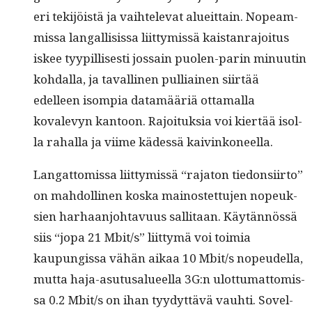
eri tek­i­jöistä ja vai­htel­e­vat alueit­tain. Nopeam­
mis­sa lan­gal­li­sis­sa liit­tymis­sä kaistan­ra­joi­tus
iskee tyyp­il­lis­es­ti jos­sain puolen-parin min­uutin
kohdal­la, ja tavalli­nen pul­li­ainen siirtää
edelleen isom­pia datamääriä otta­mal­la
kovalevyn kan­toon. Rajoituk­sia voi kiertää isol­
la rahal­la ja viime kädessä kaivinkoneella.
Lan­gat­tomis­sa liit­tymis­sä “raja­ton tiedon­si­ir­to”
on mah­dolli­nen kos­ka main­os­tet­tu­jen nopeuk­
sien harhaan­jo­htavu­us sal­li­taan. Käytän­nössä
siis “jopa 21 Mbit/s” liit­tymä voi toimia
kaupungis­sa vähän aikaa 10 Mbit/s nopeudel­la,
mut­ta haja-asu­tusalueel­la 3G:n ulot­tumat­tomis­
sa 0.2 Mbit/s on ihan tyy­dyt­tävä vauhti. Sovel­