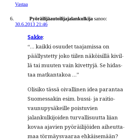
Vastaa
Pyöräilijäautoilijajalankulkija
sanoo:
30.6.2013 21:46
Sakke
:
“… kaik­ki osu­udet taa­jamis­sa on
päällystet­ty joko tiilen näköisil­lä kivil­
lä tai muuten vain kivet­tyjä. Se hidas­
taa matkantakoa …”
Olisiko tässä oivalli­nen idea paran­taa
Suomes­sakin esim. bus­si- ja raitio­
vaunupysäkeille pois­tu­vien
jalankulk­i­joiden tur­val­lisu­ut­ta liian
kovaa ajavien pyöräil­i­jöi­den aiheut­ta­
maa tör­mäys­vaaraa ehkäisemään?