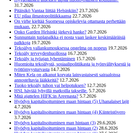
31.7.2026
Pitäisikö Vantaa liittää Helsinkiin?
23.7.2026
EU pilaa ilmastopolitiikkaansa
22.7.2026
On virhe kieltää Suomessa opiskelevia ottamasta perhettään
mukaan.
22.7.2026
Onko Garden Helsinki järkevä hanke?
20.7.2026
Sunnuntain tuplapalkka ei nosta vaan laskee keskimääräisiä
palkkoja
19.7.2026
Tekoälyn vallankumouksessa ongelma on nopeus
19.7.2026
Tekoäly terveydenhuollossa
16.7.2026
Tekoäly ja työajan lyhentäminen
15.7.2026
Huomioita tekoälystä, sosiaalipolitiikasta ja työnvälityksestä ja
työttömyysturvasta
14.7.2026
Miten Kela on alkanut korvata lainvastaisesti sairaaloissa
annosteltavia lääkkeitä?
12.7.2026
Tuoko tekoäly tuhon vai helpotuksen?
12.7.2026
HSL häviää lyhyillä matkoilla takseille.
5.7.2026
Mitä ajattelen HIFK:in Areenasta?
5.7.2026
Hyödyn kapitalisoituminen maan hintaan (5) Uhanalaiset lajit
4.7.2026
Hyödyn kapitalisoituminen maan hintaan (4) Kiinteistövero
3.7.2026
Hyödyn kapitalisoituminen man hintaan (3)
29.6.2026
Hyödyn kapitalisoituminen maan hintaan (2)
28.6.2026