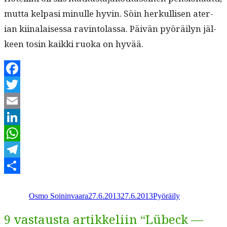
mut­ta kel­pasi min­ulle hyvin. Söin herkullisen ater­
ian kiinalaises­sa rav­in­to­las­sa. Päivän pyöräi­lyn jäl­
keen tosin kaik­ki ruo­ka on hyvää.
Facebook
Twitter
Email
LinkedIn
WhatsApp
Telegram
Kirjoittaja
Julkaistu
Kategoriat
Share
Osmo Soininvaara
27.6.2013
27.6.2013
Pyöräily
9 vastausta artikkeliin “Lübeck —