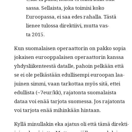
sas­sa. Sel­l­aista, joka toimisi koko
Euroopas­sa, ei saa edes rahal­la. Tästä
lie­nee tulos­sa direk­ti­ivi, mut­ta vas­
ta 2015.
Kun suo­ma­laisen oper­aat­torin on pakko sopia
jokaisen euroop­palaisen oper­aat­torin kanssa
yhdys­li­iken­teestä datalle, pahoin pelkään että
se ei ole pelkästään edullisem­pi euroopan laa­
juinen sim­mi, vaan tarkot­taa myös sitä, ettei
edullista (~7eur/kk), raja­ton­ta suo­ma­laista
dataa voi enää tar­jo­ta suomes­sa. Jos raja­ton­ta
voi tar­jo­ta enää mihinkään hintaan.
Kyl­lä min­ul­lakin eka aja­tus oli että tämä direk­ti­