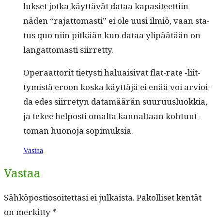
luk­set jot­ka käyt­tävät dataa kap­a­siteet­ti­in
näden “rajat­tomasti” ei ole uusi ilmiö, vaan sta­
tus quo niin pitkään kun dataa ylipäätään on
lan­gat­tomasti siirretty.
Oper­aat­torit tietysti halu­aisi­vat flat-rate ‑liit­
tymistä eroon kos­ka käyt­täjä ei enää voi arvioi­
da edes siir­re­tyn datamäärän suu­ru­us­lu­okkia,
ja tekee hel­posti oma­l­ta kannal­taan kohtu­ut­
toman huono­ja sopimuksia.
Vastaa
Vastaa
Sähköpostiosoitettasi ei julkaista.
Pakolliset kentät
on merkitty
*