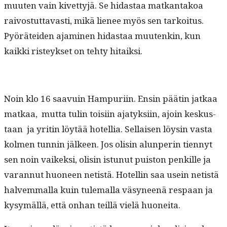
muuten vain kivet­tyjä. Se hidas­taa matkan­takoa
raivos­tut­tavasti, mikä lie­nee myös sen tarkoi­tus.
Pyörätei­den ajami­nen hidas­taa muutenkin, kun
kaik­ki risteyk­set on tehty hitaiksi.
Noin klo 16 saavuin Ham­puri­in. Ensin päätin jatkaa
matkaa, mut­ta tulin toisi­in ajatyk­si­in, ajoin keskus­
taan ja yritin löytää hotel­lia. Sel­l­aisen löysin vas­ta
kol­men tun­nin jäl­keen. Jos olisin alun­perin tien­nyt
sen noin vaikek­si, olisin istunut puis­ton penkille ja
varan­nut huoneen netistä. Hotellin saa usein netistä
halvem­mal­la kuin tule­mal­la väsyneenä respaan ja
kysymäl­lä, että onhan teil­lä vielä huoneita.