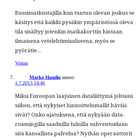
Bus­si­matkus­ta­jil­la kun tun­tuu ole­van joskus se
käsi­tys että kaik­ki pysäkin ympäristössä ole­va
tila sisäl­tyy jotenkin matkako­rt­tin hin­taan
ilmaise­na vetele­htimisalueena, myös se
pyörätie…
Vastaa
Marko Hamilo
sanoo:
1.7.2013 14:46
Mik­si Euroopan laa­juinen datali­it­tymä johtaisi
siihen, että nykyiset hin­noit­telumallit häviäi­
sivät? Onko ajatuk­se­na, että nykyään data-
roamingilla saaduil­la tuloil­la sub­ven­toidaan
sitä kansal­lista palvelua? Nythän oper­aat­torit